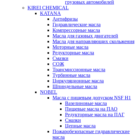
грузовых автомобилей
KIREI CHEMICAL
KATANA
Антифризы
Гидравлические масла
Компрессорные масла
Масла для газовых двигателей
Масла для направляющих скольжения
Моторные масла
Редукторные масла
Смазки
СОЖ
Трансмиссионные масла
Турбинные масла
Циркуляционные масла
Шпиндельные масла
NOBEL
Масла с пищевым допуском NSF H1
Вазелиновые масла
Пищевые масла на ПАО
Редукторные масла на ПАГ
Смазки
Цепные масла
Пожаробезопасные гидравлические
масла