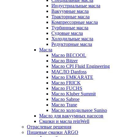
Специальные масла
Индустриальные масла
Вакуумные масла
Тракторные масла
Компрессорные масла
Турбинные масла
Судовые масла
Холодильные масла
Редукторные масла
Масла
Масло BECOOL
Масло Bitzer
Масло CPI Fluid Engineering
МАСЛО Danfoss
Масло EMKARATE
Масло FRICK
Масло FUCHS
Масло Kluber Summit
Масло Sabroe
Масло Trane
Масло холодильное Suniso
Масло для вакуумных насосов
Смазки и масла reinWell
Отраслевые решения
Пищевые смазки ARGO