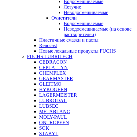
Водосмешиваемые
Летучие
Неводосмешиваемые
Очистители
Водосмешиваемые
Неводосмешиваемые (на основе
растворителей)
Пластичные смазки и пасты
Renocast
Новые локальные продукты FUCHS
FUCHS LUBRITECH
CEDRACON
CEPLATTYN
CHEMPLEX
GEARMASTER
GLEITMO
HYKOGEEN
LAGERMEISTER
LUBRODAL
LUBSEC
METABLANC
MOLY-PAUL
ONTROPEEN
SOK
STABYL