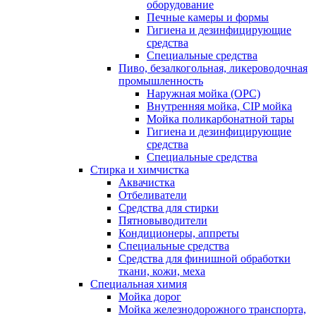
оборудование
Печные камеры и формы
Гигиена и дезинфицирующие
средства
Специальные средства
Пиво, безалкогольная, ликероводочная
промышленность
Наружная мойка (ОРС)
Внутренняя мойка, CIP мойка
Мойка поликарбонатной тары
Гигиена и дезинфицирующие
средства
Специальные средства
Стирка и химчистка
Аквачистка
Отбеливатели
Средства для стирки
Пятновыводители
Кондиционеры, аппреты
Специальные средства
Средства для финишной обработки
ткани, кожи, меха
Специальная химия
Мойка дорог
Мойка железнодорожного транспорта,