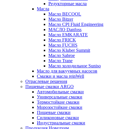
Редукторные масла
Масла
Масло BECOOL
Масло Bitzer
Масло CPI Fluid Engineering
МАСЛО Danfoss
Масло EMKARATE
Масло FRICK
Масло FUCHS
Масло Kluber Summit
Масло Sabroe
Масло Trane
Масло холодильное Suniso
Масло для вакуумных насосов
Смазки и масла reinWell
Отраслевые решения
Пищевые смазки ARGO
Автомобильные смазки
Универсальные смазки
Термостойкие смазки
Морозостойкие смазки
Пищевые смазки
Силиконовые смазки
Индустриальные смазки
Продукция Новелхим