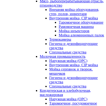
Мясо, рыбоперерабатывающая отрасль,
птицеводство
Внешняя мойка оборудования,
стен, полов, инвентаря
Внутренняя мойка, CIP мойка
Таромоечное оборудование
Рамомоечная машина
Мойка инъекторов
Мойка алюминиевых палок
Термокамеры
Гигиена и дезинфицирующие
средства
Специальные средства
Молочная промышленность
Наружная мойка (ОРС)
Внутренняя мойка, CIP мойка
Мойка серпянок и творож.
мешочков
Гигиена и дезинфицирующие
средства
Специальные средства
Кондитерская и хлебобулочная,
масложировая
Наружная мойка (ОРС)
Таромоечное, посудомоечное