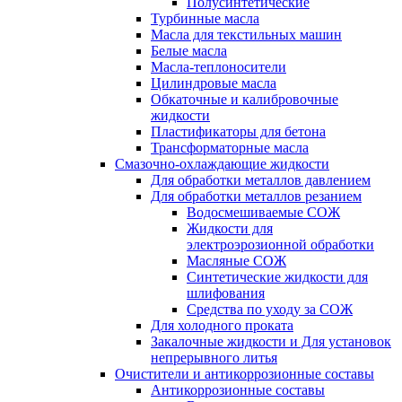
Полусинтетические
Турбинные масла
Масла для текстильных машин
Белые масла
Масла-теплоносители
Цилиндровые масла
Обкаточные и калибровочные
жидкости
Пластификаторы для бетона
Трансформаторные масла
Смазочно-охлаждающие жидкости
Для обработки металлов давлением
Для обработки металлов резанием
Водосмешиваемые СОЖ
Жидкости для
электроэрозионной обработки
Масляные СОЖ
Синтетические жидкости для
шлифования
Средства по уходу за СОЖ
Для холодного проката
Закалочные жидкости и Для установок
непрерывного литья
Очистители и антикоррозионные составы
Антикоррозионные составы