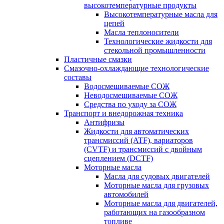
высокотемпературные продукты
Высокотемпературные масла для
цепей
Масла теплоносители
Технологические жидкости для
стекольной промышленности
Пластичные смазки
Смазочно-охлаждающие технологические
составы
Водосмешиваемые СОЖ
Неводосмешиваемые СОЖ
Средства по уходу за СОЖ
Транспорт и внедорожная техника
Антифризы
Жидкости для автоматических
трансмиссий (ATF), вариаторов
(CVTF) и трансмиссий с двойным
сцеплением (DCTF)
Моторные масла
Масла для судовых двигателей
Моторные масла для грузовых
автомобилей
Моторные масла для двигателей,
работающих на газообразном
топливе