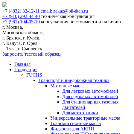
+7
(4832)
32-12-11
email:
zakaz@oil-titan.ru
+7
(910)
292-44-40
техническая консультация
+7
(961)
104-05-10
консультация по стоимости и наличию
г. Москва,
Московская область,
г. Брянск, г. Курск,
г. Калуга, г. Орел,
г. Тула, г. Смоленск.
Запросить тестовый образец
Главная
Продукция
FUCHS
Транспорт и внедорожная техника
Моторные масла
Для легковых автомобилей
Для грузовых автомобилей
Для стационарных газовых
двигателей
Для мототехники
Универсальные тракторные масла
Трансмиссионные масла
Жидкости для АКПП