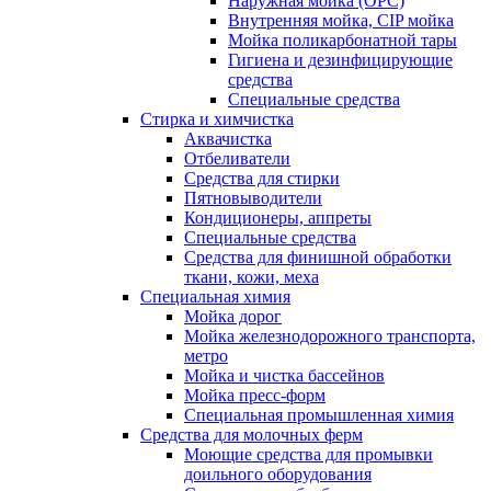
Наружная мойка (ОРС)
Внутренняя мойка, CIP мойка
Мойка поликарбонатной тары
Гигиена и дезинфицирующие
средства
Специальные средства
Стирка и химчистка
Аквачистка
Отбеливатели
Средства для стирки
Пятновыводители
Кондиционеры, аппреты
Специальные средства
Средства для финишной обработки
ткани, кожи, меха
Специальная химия
Мойка дорог
Мойка железнодорожного транспорта,
метро
Мойка и чистка бассейнов
Мойка пресс-форм
Специальная промышленная химия
Средства для молочных ферм
Моющие средства для промывки
доильного оборудования