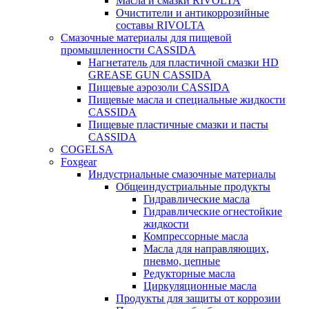
Масла и смазки RIVOLTA
Очистители и антикоррозийные
составы RIVOLTA
Смазочные материалы для пищевой
промышленности CASSIDA
Нагнетатель для пластичной смазки HD
GREASE GUN CASSIDA
Пищевые аэрозоли CASSIDA
Пищевые масла и специальные жидкости
CASSIDA
Пищевые пластичные смазки и пасты
CASSIDA
COGELSA
Foxgear
Индустриальные смазочные материалы
Общеиндустриальные продукты
Гидравлические масла
Гидравлические огнестойкие
жидкости
Компрессорные масла
Масла для направляющих,
пневмо, цепные
Редукторные масла
Циркуляционные масла
Продукты для защиты от коррозии