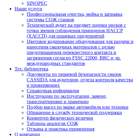
SINOPEC
Наши услуги
Профессиональная очистка, мойка и заправка
системы СОЖ станков
Технический аудит на предмет оценки рисков с
точки зрения соблюдения принципов HACCP
(ХАССП) для пищевых предприятий
Цветовое кодирование оборудования для раздачи и
нанесения смазочных материалов с целью
предотвращения перекрестного контакта и
загрязнения согласно FSSC 22000, BRC и др.
международных стандартов
Тех. библиотека
Документы по пищевой безопасности смазок
CASSIDA для аудиторов, отдела контроля качества
и проверяющих
Справочная информация
Инструкции по эксплуатации, замене,
транспортировке и хранению
Подбор масел по марке автомобиля или техники
Обращение в службу технической поддержки
Конвертер физических величин
Таблицы аналогов СОЖ
Отзывы и практика применения
О компании