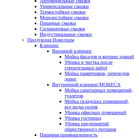
Автомобильные смазки
Универсальные смазки
Термостойкие смазки
Морозостойкие смазки
Пищевые смазки
Силиконовые смазки
Индустриальные смазки
Продукция Новелхим
Клининг
Внешний клининг
Мойка фасадов и витрин зданий
Уборка и чистка после
строительных работ
Мойка памятников, переходов
дорог
Внутренний клининг/HORECA
Мойка санитарных помещений,
туалетов
Мойка складских помещений,
все виды полов
Уборка офисных помещений
Уборка гостиниц
Уборка предприятий
общественного питания
Пищевая промышленность