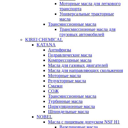
Моторные масла для легкового
транспорта
Универсальные тракторные
масла
Трансмиссионные масла
Трансмиссионные масла для
грузовых автомобилей
KIREI CHEMICAL
KATANA
Антифризы
Гидравлические масла
Компрессорные масла
Масла для газовых двигателей
Масла для направляющих скольжения
Моторные масла
Редукторные масла
Смазки
СОЖ
Трансмиссионные масла
Турбинные масла
Циркуляционные масла
Шпиндельные масла
NOBEL
Масла с пищевым допуском NSF H1
Вазелиновые масла