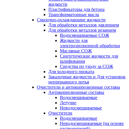
жидкости
Пластификаторы для бетона
Трансформаторные масла
Смазочно-охлаждающие жидкости
Для обработки металлов давлением
Для обработки металлов резанием
Водосмешиваемые СОЖ
Жидкости для
электроэрозионной обработки
Масляные СОЖ
Синтетические жидкости для
шлифования
Средства по уходу за СОЖ
Для холодного проката
Закалочные жидкости и Для установок
непрерывного литья
Очистители и антикоррозионные составы
Антикоррозионные составы
Водосмешиваемые
Летучие
Неводосмешиваемые
Очистители
Водосмешиваемые
Неводосмешиваемые (на основе
растворителей)