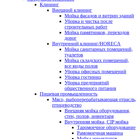
Клининг
Внешний клининг
Мойка фасадов и витрин зданий
Уборка и чистка после
строительных работ
Мойка памятников, переходов
дорог
Внутренний клининг/HORECA
Мойка санитарных помещений,
туалетов
Мойка складских помещений,
все виды полов
Уборка офисных помещений
Уборка гостиниц
Уборка предприятий
общественного питания
Пищевая промышленность
Мясо, рыбоперерабатывающая отрасль,
птицеводство
Внешняя мойка оборудования,
стен, полов, инвентаря
Внутренняя мойка, CIP мойка
Таромоечное оборудование
Рамомоечная машина
Мойка инъекторов