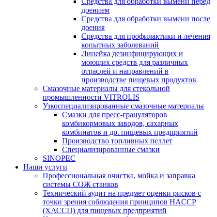
Средства для обработки вымени перед
доением
Средства для обработки вымени после
доения
Средства для профилактики и лечения
копытных заболеваний
Линейка дезинфицирующих и
моющих средств для различных
отраслей и направлений в
производстве пищевых продуктов
Смазочные материалы для стекольной
промышленности VITROLIS
Узкоспециализированные смазочные материалы
Смазки для пресс-грануляторов
комбикормовых заводов, сахарных
комбинатов и др. пищевых предприятий
Производство топливных пеллет
Специализированные смазки
SINOPEC
Наши услуги
Профессиональная очистка, мойка и заправка
системы СОЖ станков
Технический аудит на предмет оценки рисков с
точки зрения соблюдения принципов HACCP
(ХАССП) для пищевых предприятий