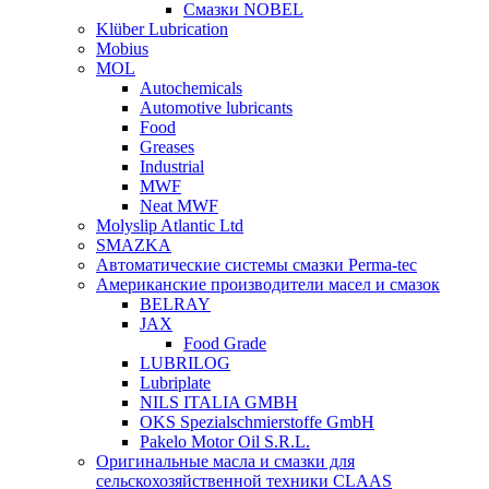
Смазки NOBEL
Klüber Lubrication
Mobius
MOL
Autochemicals
Automotive lubricants
Food
Greases
Industrial
MWF
Neat MWF
Molyslip Atlantic Ltd
SMAZKA
Автоматические системы смазки Perma-tec
Американские производители масел и смазок
BELRAY
JAX
Food Grade
LUBRILOG
Lubriplate
NILS ITALIA GMBH
OKS Spezialschmierstoffe GmbH
Pakelo Motor Oil S.R.L.
Оригинальные масла и смазки для
сельскохозяйственной техники CLAAS