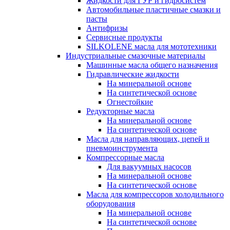
Жидкости для ГУР и гидросистем
Автомобильные пластичные смазки и
пасты
Антифризы
Сервисные продукты
SILKOLENE масла для мототехники
Индустриальные смазочные материалы
Машинные масла общего назначения
Гидравлические жидкости
На минеральной основе
На синтетической основе
Огнестойкие
Редукторные масла
На минеральной основе
На синтетической основе
Масла для направляющих, цепей и
пневмоинструмента
Компрессорные масла
Для вакуумных насосов
На минеральной основе
На синтетической основе
Масла для компрессоров холодильного
оборудования
На минеральной основе
На синтетической основе