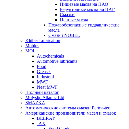
Пищевые масла на ПАО
Редукторные масла на ПАГ
Смазки
Цепные масла
Пожаробезопасные гидравлические
масла
Смазки NOBEL
Klüber Lubrication
Mobius
MOL
Autochemicals
Automotive lubricants
Food
Greases
Industrial
MWF
Neat MWF
Полный каталог
Molyslip Atlantic Ltd
SMAZKA
Автоматические системы смазки Perma-tec
Американские производители масел и смазок
BELRAY
JAX
Food Grade