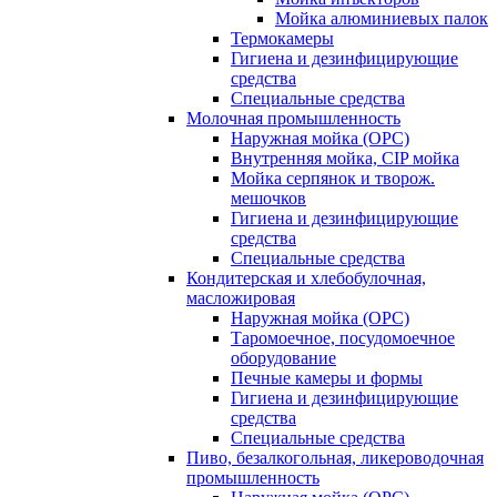
Мойка алюминиевых палок
Термокамеры
Гигиена и дезинфицирующие
средства
Специальные средства
Молочная промышленность
Наружная мойка (ОРС)
Внутренняя мойка, CIP мойка
Мойка серпянок и творож.
мешочков
Гигиена и дезинфицирующие
средства
Специальные средства
Кондитерская и хлебобулочная,
масложировая
Наружная мойка (ОРС)
Таромоечное, посудомоечное
оборудование
Печные камеры и формы
Гигиена и дезинфицирующие
средства
Специальные средства
Пиво, безалкогольная, ликероводочная
промышленность