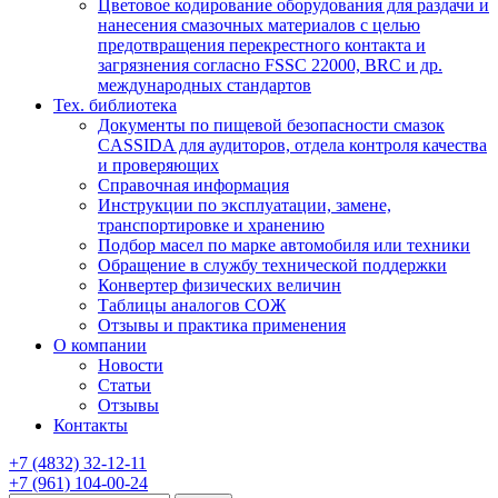
Цветовое кодирование оборудования для раздачи и
нанесения смазочных материалов с целью
предотвращения перекрестного контакта и
загрязнения согласно FSSC 22000, BRC и др.
международных стандартов
Тех. библиотека
Документы по пищевой безопасности смазок
CASSIDA для аудиторов, отдела контроля качества
и проверяющих
Справочная информация
Инструкции по эксплуатации, замене,
транспортировке и хранению
Подбор масел по марке автомобиля или техники
Обращение в службу технической поддержки
Конвертер физических величин
Таблицы аналогов СОЖ
Отзывы и практика применения
О компании
Новости
Статьи
Отзывы
Контакты
+7
(4832)
32-12-11
+7
(961)
104-00-24