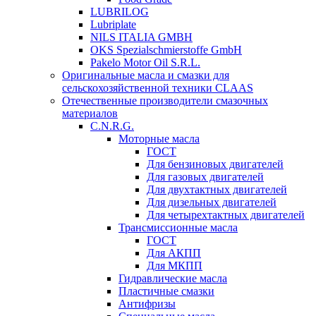
LUBRILOG
Lubriplate
NILS ITALIA GMBH
OKS Spezialschmierstoffe GmbH
Pakelo Motor Oil S.R.L.
Оригинальные масла и смазки для
сельскохозяйственной техники CLAAS
Отечественные производители смазочных
материалов
C.N.R.G.
Моторные масла
ГОСТ
Для бензиновых двигателей
Для газовых двигателей
Для двухтактных двигателей
Для дизельных двигателей
Для четырехтактных двигателей
Трансмиссионные масла
ГОСТ
Для АКПП
Для МКПП
Гидравлические масла
Пластичные смазки
Антифризы