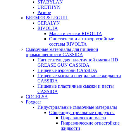
STABYLAN
URETHYN
Разное
BREMER & LEGUIL
GERALYN
RIVOLTA
Масла и смазки RIVOLTA
Очистители и антикоррозийные
составы RIVOLTA
Смазочные материалы для пищевой
промышленности CASSIDA
Нагнетатель для пластичной смазки HD
GREASE GUN CASSIDA
Пищевые аэрозоли CASSIDA
Пищевые масла и специальные жидкости
CASSIDA
Пищевые пластичные смазки и пасты
CASSIDA
COGELSA
Foxgear
Индустриальные смазочные материалы
Общеиндустриальные продукты
Гидравлические масла
Гидравлические огнестойкие
жидкости