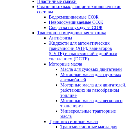
Пластичные смазки
Смазочно-охлаждающие технологические
составы
Водосмешиваемые СОЖ
Неводосмешиваемые СОЖ
Средства по уходу за СОЖ
Транспорт и внедорожная техника
Антифризы
Жидкости для автоматических
трансмиссий (ATF), вариаторов
(CVTF) и трансмиссий с двойным
сцеплением (DCTF)
Моторные масла
Масла для судовых двигателей
Моторные масла для грузовых
автомобилей
Моторные масла для двигателей,
работающих на газообразном
топливе
Моторные масла для легкового
транспорта
Универсальные тракторные
масла
Трансмиссионные масла
Трансмиссионные масла для