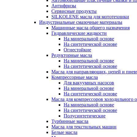
Автомобильные пластичные смазки и п
Антифризы
Сервисные продукты
SILKOLENE масла для мототехники
Индустриальные смазочные материалы
Машинные масла общего назначения
Гидравлические жидкости
На минеральной основе
На синтетической основе
Огнестойкие
Редукторные масла
На минеральной основе
На синтетической основе
Масла для направляющих, цепей и пне
Компрессорные масла
Для вакуумных насосов
На минеральной основе
На синтетической основе
Масла для компрессоров холодильного 
На минеральной основе
На синтетической основе
Полусинтетические
Турбинные масла
Масла для текстильных машин
Белые масла