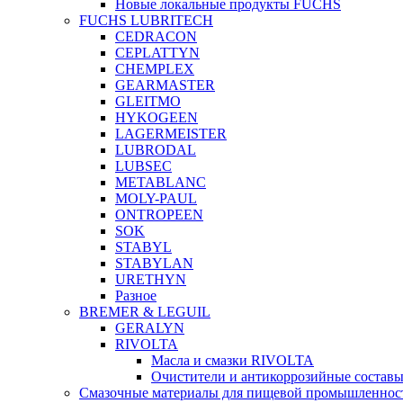
Новые локальные продукты FUCHS
FUCHS LUBRITECH
CEDRACON
CEPLATTYN
CHEMPLEX
GEARMASTER
GLEITMO
HYKOGEEN
LAGERMEISTER
LUBRODAL
LUBSEC
METABLANC
MOLY-PAUL
ONTROPEEN
SOK
STABYL
STABYLAN
URETHYN
Разное
BREMER & LEGUIL
GERALYN
RIVOLTA
Масла и смазки RIVOLTA
Очистители и антикоррозийные соста
Смазочные материалы для пищевой промышленно