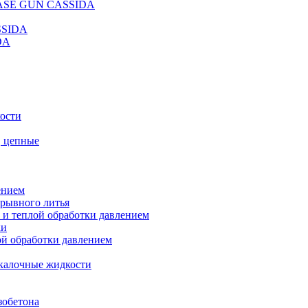
REASE GUN CASSIDA
SSIDA
DA
кости
, цепные
ением
ерывного литья
 и теплой обработки давлением
ки
ой обработки давлением
калочные жидкости
зобетона