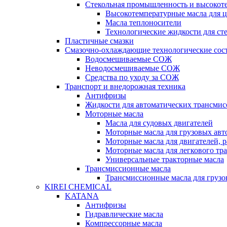
Стекольная промышленность и высокот
Высокотемпературные масла для 
Масла теплоносители
Технологические жидкости для с
Пластичные смазки
Смазочно-охлаждающие технологические сос
Водосмешиваемые СОЖ
Неводосмешиваемые СОЖ
Средства по уходу за СОЖ
Транспорт и внедорожная техника
Антифризы
Жидкости для автоматических трансмис
Моторные масла
Масла для судовых двигателей
Моторные масла для грузовых ав
Моторные масла для двигателей, 
Моторные масла для легкового тр
Универсальные тракторные масла
Трансмиссионные масла
Трансмиссионные масла для груз
KIREI CHEMICAL
KATANA
Антифризы
Гидравлические масла
Компрессорные масла