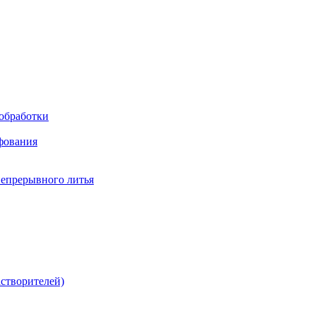
обработки
фования
непрерывного литья
створителей)