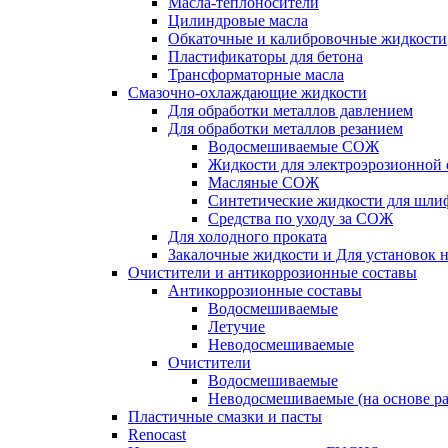
Масла-теплоносители
Цилиндровые масла
Обкаточные и калибровочные жидкости
Пластификаторы для бетона
Трансформаторные масла
Смазочно-охлаждающие жидкости
Для обработки металлов давлением
Для обработки металлов резанием
Водосмешиваемые СОЖ
Жидкости для электроэрозионной 
Масляные СОЖ
Синтетические жидкости для шли
Средства по уходу за СОЖ
Для холодного проката
Закалочные жидкости и Для установок 
Очистители и антикоррозионные составы
Антикоррозионные составы
Водосмешиваемые
Летучие
Неводосмешиваемые
Очистители
Водосмешиваемые
Неводосмешиваемые (на основе ра
Пластичные смазки и пасты
Renocast