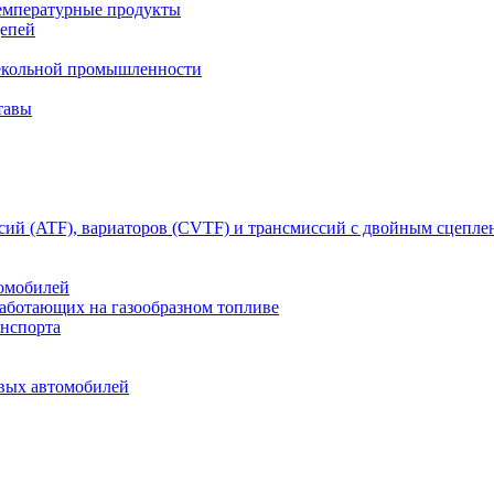
емпературные продукты
цепей
текольной промышленности
тавы
сий (ATF), вариаторов (CVTF) и трансмиссий с двойным сцепл
томобилей
работающих на газообразном топливе
анспорта
овых автомобилей