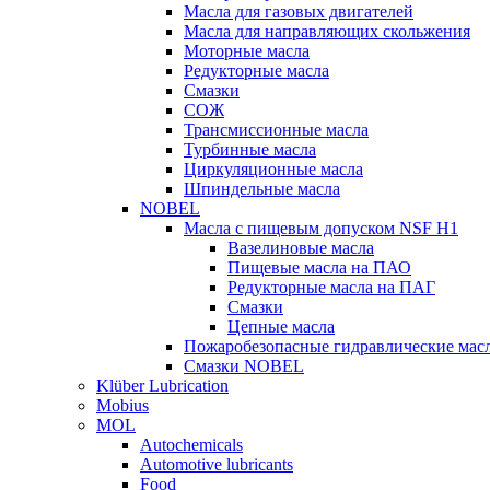
Масла для газовых двигателей
Масла для направляющих скольжения
Моторные масла
Редукторные масла
Смазки
СОЖ
Трансмиссионные масла
Турбинные масла
Циркуляционные масла
Шпиндельные масла
NOBEL
Масла с пищевым допуском NSF H1
Вазелиновые масла
Пищевые масла на ПАО
Редукторные масла на ПАГ
Смазки
Цепные масла
Пожаробезопасные гидравлические мас
Смазки NOBEL
Klüber Lubrication
Mobius
MOL
Autochemicals
Automotive lubricants
Food