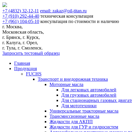
+7
(4832)
32-12-11
email:
zakaz@oil-titan.ru
+7
(910)
292-44-40
техническая консультация
+7
(961)
104-05-10
консультация по стоимости и наличию
г. Москва,
Московская область,
г. Брянск, г. Курск,
г. Калуга, г. Орел,
г. Тула, г. Смоленск.
Запросить тестовый образец
Главная
Продукция
FUCHS
Транспорт и внедорожная техника
Моторные масла
Для легковых автомобилей
Для грузовых автомобилей
Для стационарных газовых двигат
Для мототехники
Универсальные тракторные масла
Трансмиссионные масла
Жидкости для АКПП
Жидкости для ГУР и гидросистем