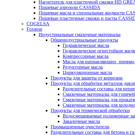
Нагнетатель для пластичной смазки HD G
Пищевые аэрозоли CASSIDA
Пищевые масла и специальные жидкости CA
Пищевые пластичные смазки и пасты CASSI
COGELSA
Foxgear
Индустриальные смазочные материалы
Общеиндустриальные продукты
Гидравлические масла
Гидравлические огнестойкие жид
Компрессорные масла
Масла для направляющих, пневмо
Редукторные масла
Циркуляционные масла
Продукты для защиты от коррозии
Продукты для обработки металлов давл
Разделительные составы для непр
Смазочные материалы для горячей
Смазочные материалы для прокат
Смазочные материалы для холодн
Продукты для термической обработки
Водосмешиваемые полимерные за
Закалочные масла
Промышленные очистители
Разделительные составы для бетона и га