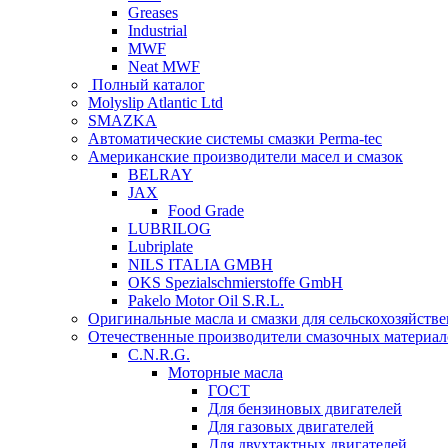
Greases
Industrial
MWF
Neat MWF
Полный каталог
Molyslip Atlantic Ltd
SMAZKA
Автоматические системы смазки Perma-tec
Американские производители масел и смазок
BELRAY
JAX
Food Grade
LUBRILOG
Lubriplate
NILS ITALIA GMBH
OKS Spezialschmierstoffe GmbH
Pakelo Motor Oil S.R.L.
Оригинальные масла и смазки для сельскохозяйст
Отечественные производители смазочных материал
C.N.R.G.
Моторные масла
ГОСТ
Для бензиновых двигателей
Для газовых двигателей
Для двухтактных двигателей