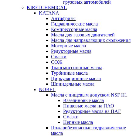
грузовых автомобилей
KIREI CHEMICAL
KATANA
Антифризы
Гидравлические масла
Компрессорные масла
Масла для газовых двигателей
Масла для направляющих скольжения
Моторные масла
Редукторные масла
Смазки
СОЖ
Трансмиссионные масла
Турбинные масла
Циркуляционные масла
Шпиндельные масла
NOBEL
Масла с пищевым допуском NSF H1
Вазелиновые масла
Пищевые масла на ПАО
Редукторные масла на ПАГ
Смазки
Цепные масла
Пожаробезопасные гидравлические
масла