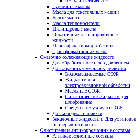
Полусинтетические
Турбинные масла
Масла для текстильных машин
Белые масла
Масла-теплоносители
Цилиндровые масла
Обкаточные и калибровочные
жидкости
Пластификаторы для бетона
Трансформаторные масла
Смазочно-охлаждающие жидкости
Для обработки металлов давлением
Для обработки металлов резанием
Водосмешиваемые СОЖ
Жидкости для
электроэрозионной обработки
Масляные СОЖ
Синтетические жидкости для
шлифования
Средства по уходу за СОЖ
Для холодного проката
Закалочные жидкости и Для установок
непрерывного литья
Очистители и антикоррозионные составы
Антикоррозионные составы