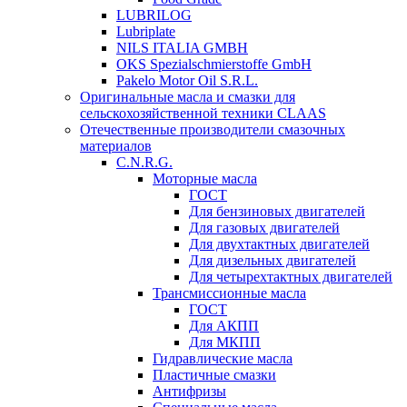
LUBRILOG
Lubriplate
NILS ITALIA GMBH
OKS Spezialschmierstoffe GmbH
Pakelo Motor Oil S.R.L.
Оригинальные масла и смазки для
сельскохозяйственной техники CLAAS
Отечественные производители смазочных
материалов
C.N.R.G.
Моторные масла
ГОСТ
Для бензиновых двигателей
Для газовых двигателей
Для двухтактных двигателей
Для дизельных двигателей
Для четырехтактных двигателей
Трансмиссионные масла
ГОСТ
Для АКПП
Для МКПП
Гидравлические масла
Пластичные смазки
Антифризы