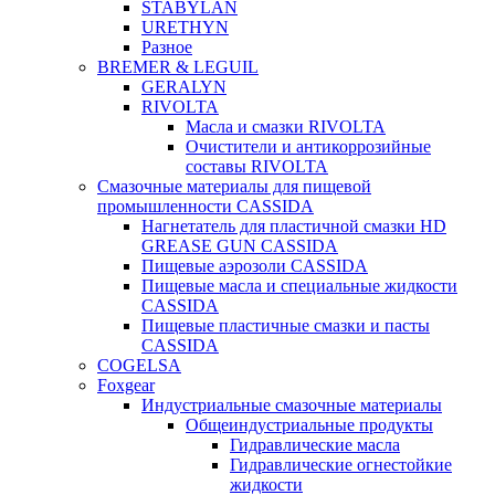
STABYLAN
URETHYN
Разное
BREMER & LEGUIL
GERALYN
RIVOLTA
Масла и смазки RIVOLTA
Очистители и антикоррозийные
составы RIVOLTA
Смазочные материалы для пищевой
промышленности CASSIDA
Нагнетатель для пластичной смазки HD
GREASE GUN CASSIDA
Пищевые аэрозоли CASSIDA
Пищевые масла и специальные жидкости
CASSIDA
Пищевые пластичные смазки и пасты
CASSIDA
COGELSA
Foxgear
Индустриальные смазочные материалы
Общеиндустриальные продукты
Гидравлические масла
Гидравлические огнестойкие
жидкости