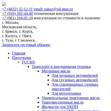
+7
(4832)
32-12-11
email:
zakaz@oil-titan.ru
+7
(910)
292-44-40
техническая консультация
+7
(961)
104-05-10
консультация по стоимости и наличию
г. Москва,
Московская область,
г. Брянск, г. Курск,
г. Калуга, г. Орел,
г. Тула, г. Смоленск.
Запросить тестовый образец
Главная
Продукция
FUCHS
Транспорт и внедорожная техника
Моторные масла
Для легковых автомобилей
Для грузовых автомобилей
Для стационарных газовых
двигателей
Для мототехники
Универсальные тракторные масла
Трансмиссионные масла
Жидкости для АКПП