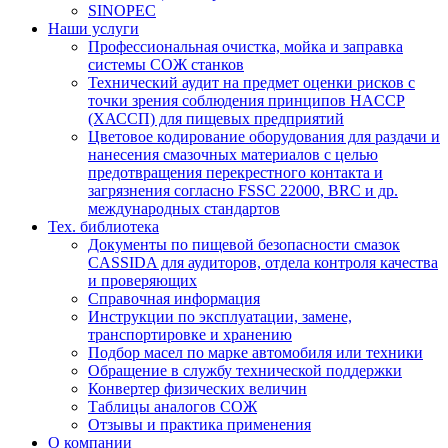
SINOPEC
Наши услуги
Профессиональная очистка, мойка и заправка
системы СОЖ станков
Технический аудит на предмет оценки рисков с
точки зрения соблюдения принципов HACCP
(ХАССП) для пищевых предприятий
Цветовое кодирование оборудования для раздачи и
нанесения смазочных материалов с целью
предотвращения перекрестного контакта и
загрязнения согласно FSSC 22000, BRC и др.
международных стандартов
Тех. библиотека
Документы по пищевой безопасности смазок
CASSIDA для аудиторов, отдела контроля качества
и проверяющих
Справочная информация
Инструкции по эксплуатации, замене,
транспортировке и хранению
Подбор масел по марке автомобиля или техники
Обращение в службу технической поддержки
Конвертер физических величин
Таблицы аналогов СОЖ
Отзывы и практика применения
О компании