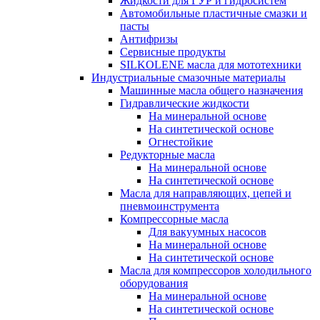
Жидкости для ГУР и гидросистем
Автомобильные пластичные смазки и
пасты
Антифризы
Сервисные продукты
SILKOLENE масла для мототехники
Индустриальные смазочные материалы
Машинные масла общего назначения
Гидравлические жидкости
На минеральной основе
На синтетической основе
Огнестойкие
Редукторные масла
На минеральной основе
На синтетической основе
Масла для направляющих, цепей и
пневмоинструмента
Компрессорные масла
Для вакуумных насосов
На минеральной основе
На синтетической основе
Масла для компрессоров холодильного
оборудования
На минеральной основе
На синтетической основе