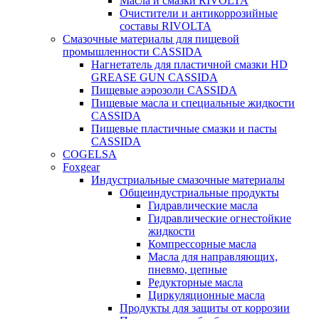
Масла и смазки RIVOLTA
Очистители и антикоррозийные
составы RIVOLTA
Смазочные материалы для пищевой
промышленности CASSIDA
Нагнетатель для пластичной смазки HD
GREASE GUN CASSIDA
Пищевые аэрозоли CASSIDA
Пищевые масла и специальные жидкости
CASSIDA
Пищевые пластичные смазки и пасты
CASSIDA
COGELSA
Foxgear
Индустриальные смазочные материалы
Общеиндустриальные продукты
Гидравлические масла
Гидравлические огнестойкие
жидкости
Компрессорные масла
Масла для направляющих,
пневмо, цепные
Редукторные масла
Циркуляционные масла
Продукты для защиты от коррозии