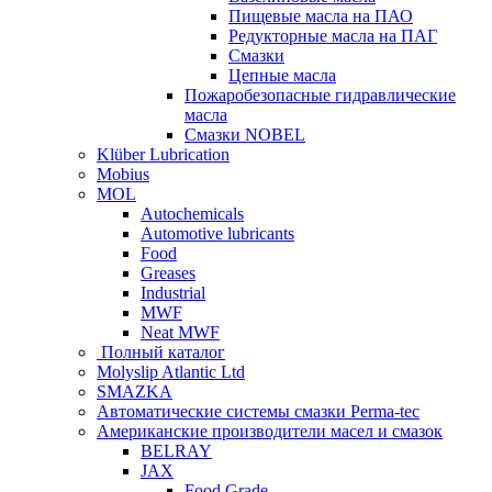
Пищевые масла на ПАО
Редукторные масла на ПАГ
Смазки
Цепные масла
Пожаробезопасные гидравлические
масла
Смазки NOBEL
Klüber Lubrication
Mobius
MOL
Autochemicals
Automotive lubricants
Food
Greases
Industrial
MWF
Neat MWF
Полный каталог
Molyslip Atlantic Ltd
SMAZKA
Автоматические системы смазки Perma-tec
Американские производители масел и смазок
BELRAY
JAX
Food Grade