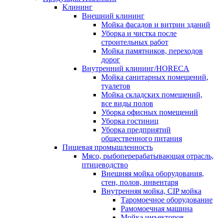
Клининг
Внешний клининг
Мойка фасадов и витрин зданий
Уборка и чистка после
строительных работ
Мойка памятников, переходов
дорог
Внутренний клининг/HORECA
Мойка санитарных помещений,
туалетов
Мойка складских помещений,
все виды полов
Уборка офисных помещений
Уборка гостиниц
Уборка предприятий
общественного питания
Пищевая промышленность
Мясо, рыбоперерабатывающая отрасль,
птицеводство
Внешняя мойка оборудования,
стен, полов, инвентаря
Внутренняя мойка, CIP мойка
Таромоечное оборудование
Рамомоечная машина
Мойка инъекторов