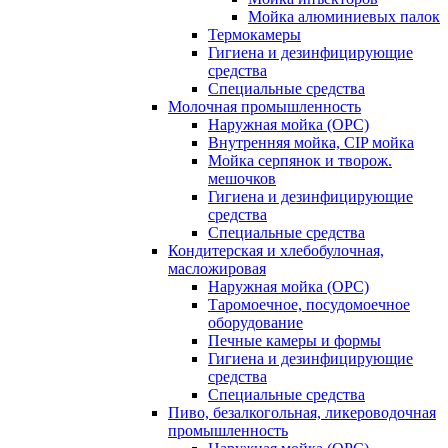
Мойка алюминиевых палок
Термокамеры
Гигиена и дезинфицирующие
средства
Специальные средства
Молочная промышленность
Наружная мойка (ОРС)
Внутренняя мойка, CIP мойка
Мойка серпянок и творож.
мешочков
Гигиена и дезинфицирующие
средства
Специальные средства
Кондитерская и хлебобулочная,
масложировая
Наружная мойка (ОРС)
Таромоечное, посудомоечное
оборудование
Печные камеры и формы
Гигиена и дезинфицирующие
средства
Специальные средства
Пиво, безалкогольная, ликероводочная
промышленность