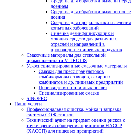
Средства для обработки вымени перед
доением
Средства для обработки вымени после
доения
Средства для профилактики и лечения
копытных заболеваний
Линейка дезинфицирующих и
моющих средств для различных
отраслей и направлений в
производстве пищевых продуктов
Смазочные материалы для стекольной
промышленности VITROLIS
Узкоспециализированные смазочные материалы
Смазки для пресс-грануляторов
комбикормовых заводов, сахарных
комбинатов и др. пищевых предприятий
Производство топливных пеллет
Специализированные смазки
SINOPEC
Наши услуги
Профессиональная очистка, мойка и заправка
системы СОЖ станков
Технический аудит на предмет оценки рисков с
точки зрения соблюдения принципов HACCP
(ХАССП) для пищевых предприятий