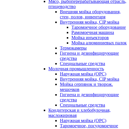
Мясо, рыбоперерабатывающая отрасль,
птицеводство
Внешняя мойка оборудования,
стен, полов, инвентаря
Внутренняя мойка, CIP мойка
Таромоечное оборудование
Рамомоечная машина
Мойка инъекторов
Мойка алюминиевых палок
Термокамеры
Гигиена и дезинфицирующие
средства
Специальные средства
Молочная промышленность
Наружная мойка (ОРС)
Внутренняя мойка, CIP мойка
Мойка серпянок и творож.
мешочков
Гигиена и дезинфицирующие
средства
Специальные средства
Кондитерская и хлебобулочная,
масложировая
Наружная мойка (ОРС)
Таромоечное, посудомоечное