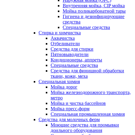
Наружная мойка (ОРС)
Внутренняя мойка, CIP мойка
Мойка поликарбонатной тары
Гигиена и дезинфицирующие
средства
Специальные средства
Стирка и химчистка
Аквачистка
Отбеливатели
Средства для стирки
Пятновыводители
Кондиционеры, аппреты
Специальные средства
Средства для финишной обработки
ткани, кожи, меха
Специальная химия
Мойка дорог
Мойка железнодорожного транспорта,
метро
Мойка и чистка бассейнов
Мойка пресс-форм
Специальная промышленная химия
Средства для молочных ферм
Моющие средства для промывки
доильного оборудования