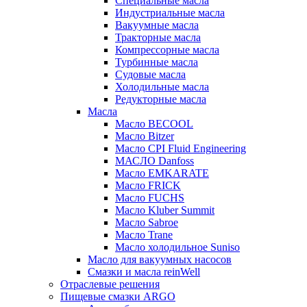
Специальные масла
Индустриальные масла
Вакуумные масла
Тракторные масла
Компрессорные масла
Турбинные масла
Судовые масла
Холодильные масла
Редукторные масла
Масла
Масло BECOOL
Масло Bitzer
Масло CPI Fluid Engineering
МАСЛО Danfoss
Масло EMKARATE
Масло FRICK
Масло FUCHS
Масло Kluber Summit
Масло Sabroe
Масло Trane
Масло холодильное Suniso
Масло для вакуумных насосов
Смазки и масла reinWell
Отраслевые решения
Пищевые смазки ARGO