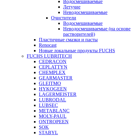
Водосмешиваемые
Летучие
Неводосмешиваемые
Очистители
Водосмешиваемые
Неводосмешиваемые (на основе
растворителей)
Пластичные смазки и пасты
Renocast
Новые локальные продукты FUCHS
FUCHS LUBRITECH
CEDRACON
CEPLATTYN
CHEMPLEX
GEARMASTER
GLEITMO
HYKOGEEN
LAGERMEISTER
LUBRODAL
LUBSEC
METABLANC
MOLY-PAUL
ONTROPEEN
SOK
STABYL