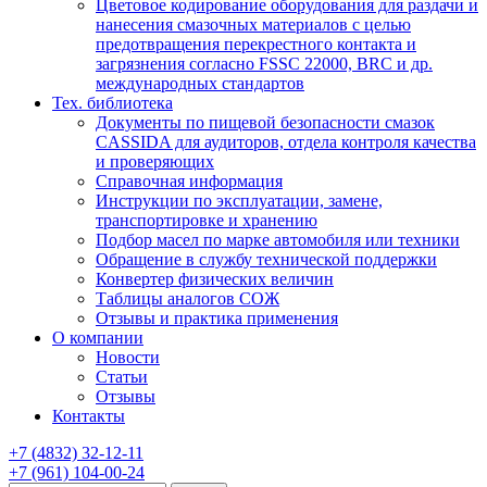
Цветовое кодирование оборудования для раздачи и
нанесения смазочных материалов с целью
предотвращения перекрестного контакта и
загрязнения согласно FSSC 22000, BRC и др.
международных стандартов
Тех. библиотека
Документы по пищевой безопасности смазок
CASSIDA для аудиторов, отдела контроля качества
и проверяющих
Справочная информация
Инструкции по эксплуатации, замене,
транспортировке и хранению
Подбор масел по марке автомобиля или техники
Обращение в службу технической поддержки
Конвертер физических величин
Таблицы аналогов СОЖ
Отзывы и практика применения
О компании
Новости
Статьи
Отзывы
Контакты
+7
(4832)
32-12-11
+7
(961)
104-00-24