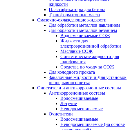
жидкости
Пластификаторы для бетона
Трансформаторные масла
Смазочно-охлаждающие жидкости
Для обработки металлов давлением
Для обработки металлов резанием
Водосмешиваемые СОЖ
Жидкости для
электроэрозионной обработки
Масляные СОЖ
Синтетические жидкости для
шлифования
Средства по уходу за СОЖ
Для холодного проката
Закалочные жидкости и Для установок
непрерывного литья
Очистители и антикоррозионные составы
Антикоррозионные составы
Водосмешиваемые
Летучие
Неводосмешиваемые
Очистители
Водосмешиваемые
Неводосмешиваемые (на основе
растворителей)