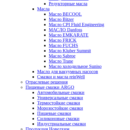
Редукторные масла
Масла
Масло BECOOL
Масло Bitzer
Масло CPI Fluid Engineering
МАСЛО Danfoss
Масло EMKARATE
Масло FRICK
Масло FUCHS
Масло Kluber Summit
Масло Sabroe
Масло Trane
Масло холодильное Suniso
Масло для вакуумных насосов
Смазки и масла reinWell
Отраслевые решения
Пищевые смазки ARGO
Автомобильные смазки
Универсальные смазки
Термостойкие смазки
Морозостойкие смазки
Пищевые смазки
Силиконовые смазки
Индустриальные смазки
Продукция Новелхим