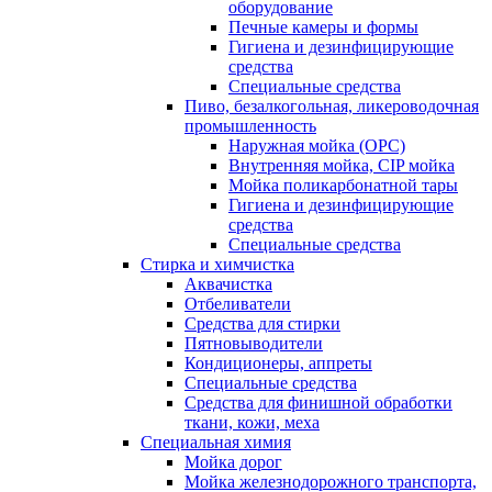
оборудование
Печные камеры и формы
Гигиена и дезинфицирующие
средства
Специальные средства
Пиво, безалкогольная, ликероводочная
промышленность
Наружная мойка (ОРС)
Внутренняя мойка, CIP мойка
Мойка поликарбонатной тары
Гигиена и дезинфицирующие
средства
Специальные средства
Стирка и химчистка
Аквачистка
Отбеливатели
Средства для стирки
Пятновыводители
Кондиционеры, аппреты
Специальные средства
Средства для финишной обработки
ткани, кожи, меха
Специальная химия
Мойка дорог
Мойка железнодорожного транспорта,