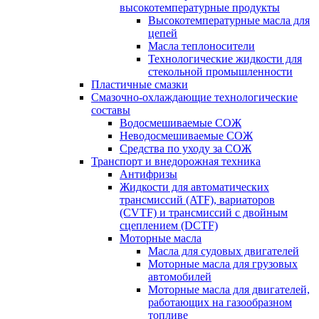
высокотемпературные продукты
Высокотемпературные масла для
цепей
Масла теплоносители
Технологические жидкости для
стекольной промышленности
Пластичные смазки
Смазочно-охлаждающие технологические
составы
Водосмешиваемые СОЖ
Неводосмешиваемые СОЖ
Средства по уходу за СОЖ
Транспорт и внедорожная техника
Антифризы
Жидкости для автоматических
трансмиссий (ATF), вариаторов
(CVTF) и трансмиссий с двойным
сцеплением (DCTF)
Моторные масла
Масла для судовых двигателей
Моторные масла для грузовых
автомобилей
Моторные масла для двигателей,
работающих на газообразном
топливе