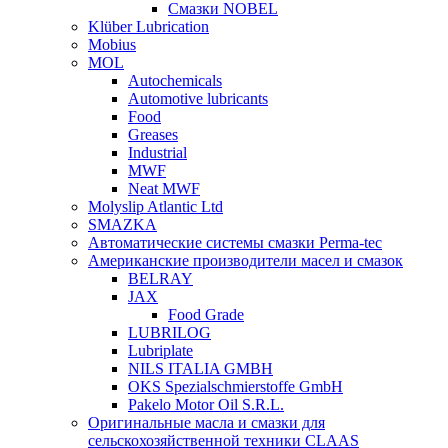
Смазки NOBEL
Klüber Lubrication
Mobius
MOL
Autochemicals
Automotive lubricants
Food
Greases
Industrial
MWF
Neat MWF
Molyslip Atlantic Ltd
SMAZKA
Автоматические системы смазки Perma-tec
Американские производители масел и смазок
BELRAY
JAX
Food Grade
LUBRILOG
Lubriplate
NILS ITALIA GMBH
OKS Spezialschmierstoffe GmbH
Pakelo Motor Oil S.R.L.
Оригинальные масла и смазки для
сельскохозяйственной техники CLAAS