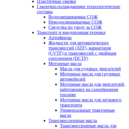
Пластичные смазки
Смазочно-охлаждающие технологические
составы
Водосмешиваемые СОЖ
Неводосмешиваемые СОЖ
Средства по уходу за СОЖ
Транспорт и внедорожная техника
Антифризы
Жидкости для автоматических
трансмиссий (ATF), вариаторов
(CVTF) и трансмиссий с двойным
сцеплением (DCTF)
Моторные масла
Масла для судовых двигателей
Моторные масла для грузовых
автомобилей
Моторные масла для двигателей,
работающих на газообразном
топливе
Моторные масла для легкового
транспорта
Универсальные тракторные
масла
Трансмиссионные масла
Трансмиссионные масла для