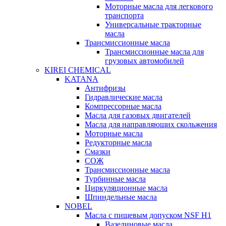
Моторные масла для легкового
транспорта
Универсальные тракторные
масла
Трансмиссионные масла
Трансмиссионные масла для
грузовых автомобилей
KIREI CHEMICAL
KATANA
Антифризы
Гидравлические масла
Компрессорные масла
Масла для газовых двигателей
Масла для направляющих скольжения
Моторные масла
Редукторные масла
Смазки
СОЖ
Трансмиссионные масла
Турбинные масла
Циркуляционные масла
Шпиндельные масла
NOBEL
Масла с пищевым допуском NSF H1
Вазелиновые масла