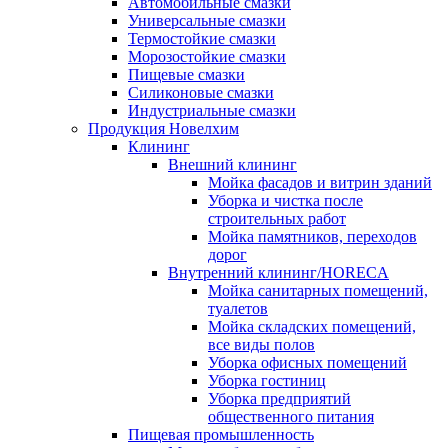
Автомобильные смазки
Универсальные смазки
Термостойкие смазки
Морозостойкие смазки
Пищевые смазки
Силиконовые смазки
Индустриальные смазки
Продукция Новелхим
Клининг
Внешний клининг
Мойка фасадов и витрин зданий
Уборка и чистка после
строительных работ
Мойка памятников, переходов
дорог
Внутренний клининг/HORECA
Мойка санитарных помещений,
туалетов
Мойка складских помещений,
все виды полов
Уборка офисных помещений
Уборка гостиниц
Уборка предприятий
общественного питания
Пищевая промышленность