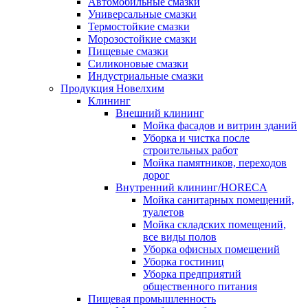
Автомобильные смазки
Универсальные смазки
Термостойкие смазки
Морозостойкие смазки
Пищевые смазки
Силиконовые смазки
Индустриальные смазки
Продукция Новелхим
Клининг
Внешний клининг
Мойка фасадов и витрин зданий
Уборка и чистка после
строительных работ
Мойка памятников, переходов
дорог
Внутренний клининг/HORECA
Мойка санитарных помещений,
туалетов
Мойка складских помещений,
все виды полов
Уборка офисных помещений
Уборка гостиниц
Уборка предприятий
общественного питания
Пищевая промышленность