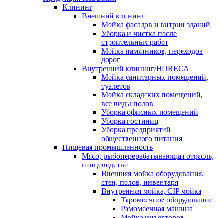
Клининг
Внешний клининг
Мойка фасадов и витрин зданий
Уборка и чистка после
строительных работ
Мойка памятников, переходов
дорог
Внутренний клининг/HORECA
Мойка санитарных помещений,
туалетов
Мойка складских помещений,
все виды полов
Уборка офисных помещений
Уборка гостиниц
Уборка предприятий
общественного питания
Пищевая промышленность
Мясо, рыбоперерабатывающая отрасль,
птицеводство
Внешняя мойка оборудования,
стен, полов, инвентаря
Внутренняя мойка, CIP мойка
Таромоечное оборудование
Рамомоечная машина
Мойка инъекторов