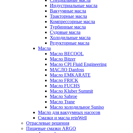
Специальные масла
Индустриальные масла
Вакуумные масла
Тракторные масла
Компрессорные масла
Турбинные масла
Судовые масла
Холодильные масла
Редукторные масла
Масла
Масло BECOOL
Масло Bitzer
Масло CPI Fluid Engineering
МАСЛО Danfoss
Масло EMKARATE
Масло FRICK
Масло FUCHS
Масло Kluber Summit
Масло Sabroe
Масло Trane
Масло холодильное Suniso
Масло для вакуумных насосов
Смазки и масла reinWell
Отраслевые решения
Пищевые смазки ARGO