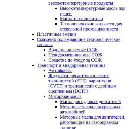
высокотемпературные продукты
Высокотемпературные масла для
цепей
Масла теплоносители
Технологические жидкости для
стекольной промышленности
Пластичные смазки
Смазочно-охлаждающие технологические
составы
Водосмешиваемые СОЖ
Неводосмешиваемые СОЖ
Средства по уходу за СОЖ
Транспорт и внедорожная техника
Антифризы
Жидкости для автоматических
трансмиссий (ATF), вариаторов
(CVTF) и трансмиссий с двойным
сцеплением (DCTF)
Моторные масла
Масла для судовых двигателей
Моторные масла для грузовых
автомобилей
Моторные масла для двигателей,
работающих на газообразном
топливе