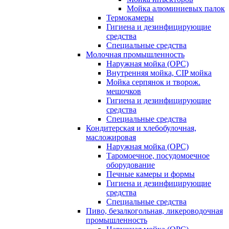
Мойка алюминиевых палок
Термокамеры
Гигиена и дезинфицирующие
средства
Специальные средства
Молочная промышленность
Наружная мойка (ОРС)
Внутренняя мойка, CIP мойка
Мойка серпянок и творож.
мешочков
Гигиена и дезинфицирующие
средства
Специальные средства
Кондитерская и хлебобулочная,
масложировая
Наружная мойка (ОРС)
Таромоечное, посудомоечное
оборудование
Печные камеры и формы
Гигиена и дезинфицирующие
средства
Специальные средства
Пиво, безалкогольная, ликероводочная
промышленность