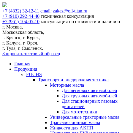
+7
(4832)
32-12-11
email:
zakaz@oil-titan.ru
+7
(910)
292-44-40
техническая консультация
+7
(961)
104-05-10
консультация по стоимости и наличию
г. Москва,
Московская область,
г. Брянск, г. Курск,
г. Калуга, г. Орел,
г. Тула, г. Смоленск.
Запросить тестовый образец
Главная
Продукция
FUCHS
Транспорт и внедорожная техника
Моторные масла
Для легковых автомобилей
Для грузовых автомобилей
Для стационарных газовых
двигателей
Для мототехники
Универсальные тракторные масла
Трансмиссионные масла
Жидкости для АКПП