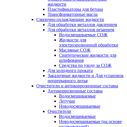
жидкости
Пластификаторы для бетона
Трансформаторные масла
Смазочно-охлаждающие жидкости
Для обработки металлов давлением
Для обработки металлов резанием
Водосмешиваемые СОЖ
Жидкости для
электроэрозионной обработки
Масляные СОЖ
Синтетические жидкости для
шлифования
Средства по уходу за СОЖ
Для холодного проката
Закалочные жидкости и Для установок
непрерывного литья
Очистители и антикоррозионные составы
Антикоррозионные составы
Водосмешиваемые
Летучие
Неводосмешиваемые
Очистители
Водосмешиваемые
Неводосмешиваемые (на основе
растворителей)