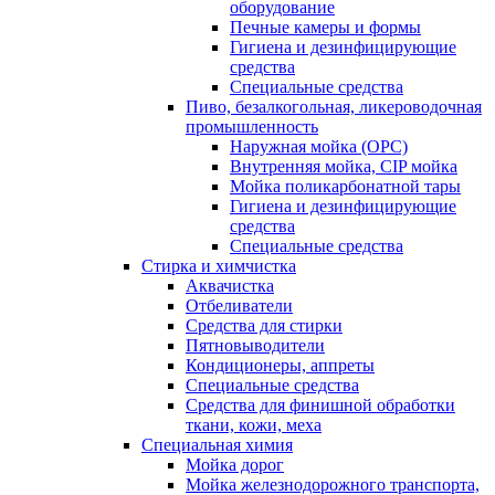
оборудование
Печные камеры и формы
Гигиена и дезинфицирующие
средства
Специальные средства
Пиво, безалкогольная, ликероводочная
промышленность
Наружная мойка (ОРС)
Внутренняя мойка, CIP мойка
Мойка поликарбонатной тары
Гигиена и дезинфицирующие
средства
Специальные средства
Стирка и химчистка
Аквачистка
Отбеливатели
Средства для стирки
Пятновыводители
Кондиционеры, аппреты
Специальные средства
Средства для финишной обработки
ткани, кожи, меха
Специальная химия
Мойка дорог
Мойка железнодорожного транспорта,