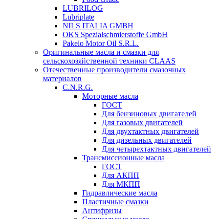
LUBRILOG
Lubriplate
NILS ITALIA GMBH
OKS Spezialschmierstoffe GmbH
Pakelo Motor Oil S.R.L.
Оригинальные масла и смазки для
сельскохозяйственной техники CLAAS
Отечественные производители смазочных
материалов
C.N.R.G.
Моторные масла
ГОСТ
Для бензиновых двигателей
Для газовых двигателей
Для двухтактных двигателей
Для дизельных двигателей
Для четырехтактных двигателей
Трансмиссионные масла
ГОСТ
Для АКПП
Для МКПП
Гидравлические масла
Пластичные смазки
Антифризы