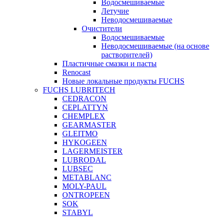
Водосмешиваемые
Летучие
Неводосмешиваемые
Очистители
Водосмешиваемые
Неводосмешиваемые (на основе
растворителей)
Пластичные смазки и пасты
Renocast
Новые локальные продукты FUCHS
FUCHS LUBRITECH
CEDRACON
CEPLATTYN
CHEMPLEX
GEARMASTER
GLEITMO
HYKOGEEN
LAGERMEISTER
LUBRODAL
LUBSEC
METABLANC
MOLY-PAUL
ONTROPEEN
SOK
STABYL