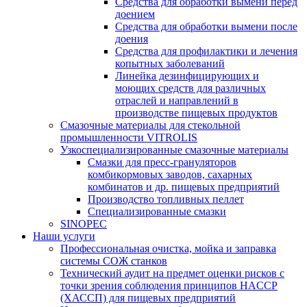
Средства для обработки вымени перед
доением
Средства для обработки вымени после
доения
Средства для профилактики и лечения
копытных заболеваний
Линейка дезинфицирующих и
моющих средств для различных
отраслей и направлений в
производстве пищевых продуктов
Смазочные материалы для стекольной
промышленности VITROLIS
Узкоспециализированные смазочные материалы
Смазки для пресс-грануляторов
комбикормовых заводов, сахарных
комбинатов и др. пищевых предприятий
Производство топливных пеллет
Специализированные смазки
SINOPEC
Наши услуги
Профессиональная очистка, мойка и заправка
системы СОЖ станков
Технический аудит на предмет оценки рисков с
точки зрения соблюдения принципов HACCP
(ХАССП) для пищевых предприятий