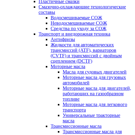
Пластичные смазки
Смазочно-охлаждающие технологические
составы
Водосмешиваемые СОЖ
Неводосмешиваемые СОЖ
Средства по уходу за СОЖ
Транспорт и внедорожная техника
Антифризы
Жидкости для автоматических
трансмиссий (ATF), вариаторов
(CVTF) и трансмиссий с двойным
сцеплением (DCTF)
Моторные масла
Масла для судовых двигателей
Моторные масла для грузовых
автомобилей
Моторные масла для двигателей,
работающих на газообразном
топливе
Моторные масла для легкового
транспорта
Универсальные тракторные
масла
Трансмиссионные масла
Трансмиссионные масла для