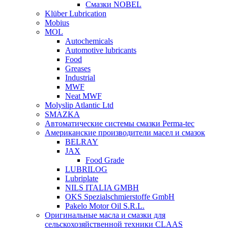
Смазки NOBEL
Klüber Lubrication
Mobius
MOL
Autochemicals
Automotive lubricants
Food
Greases
Industrial
MWF
Neat MWF
Molyslip Atlantic Ltd
SMAZKA
Автоматические системы смазки Perma-tec
Американские производители масел и смазок
BELRAY
JAX
Food Grade
LUBRILOG
Lubriplate
NILS ITALIA GMBH
OKS Spezialschmierstoffe GmbH
Pakelo Motor Oil S.R.L.
Оригинальные масла и смазки для
сельскохозяйственной техники CLAAS