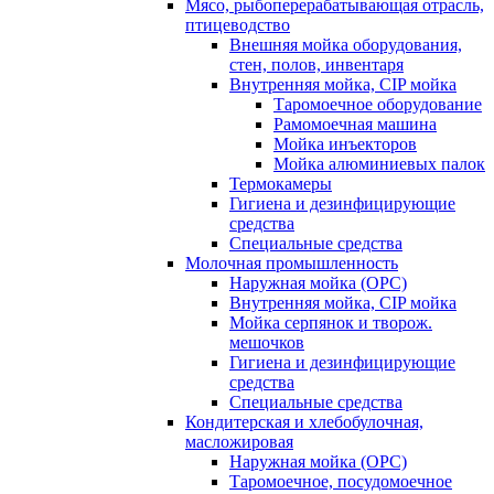
Мясо, рыбоперерабатывающая отрасль,
птицеводство
Внешняя мойка оборудования,
стен, полов, инвентаря
Внутренняя мойка, CIP мойка
Таромоечное оборудование
Рамомоечная машина
Мойка инъекторов
Мойка алюминиевых палок
Термокамеры
Гигиена и дезинфицирующие
средства
Специальные средства
Молочная промышленность
Наружная мойка (ОРС)
Внутренняя мойка, CIP мойка
Мойка серпянок и творож.
мешочков
Гигиена и дезинфицирующие
средства
Специальные средства
Кондитерская и хлебобулочная,
масложировая
Наружная мойка (ОРС)
Таромоечное, посудомоечное