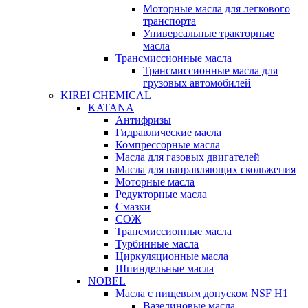
Моторные масла для легкового
транспорта
Универсальные тракторные
масла
Трансмиссионные масла
Трансмиссионные масла для
грузовых автомобилей
KIREI CHEMICAL
KATANA
Антифризы
Гидравлические масла
Компрессорные масла
Масла для газовых двигателей
Масла для направляющих скольжения
Моторные масла
Редукторные масла
Смазки
СОЖ
Трансмиссионные масла
Турбинные масла
Циркуляционные масла
Шпиндельные масла
NOBEL
Масла с пищевым допуском NSF H1
Вазелиновые масла