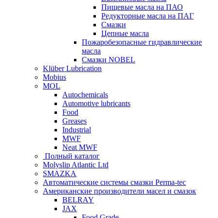
Пищевые масла на ПАО
Редукторные масла на ПАГ
Смазки
Цепные масла
Пожаробезопасные гидравлические
масла
Смазки NOBEL
Klüber Lubrication
Mobius
MOL
Autochemicals
Automotive lubricants
Food
Greases
Industrial
MWF
Neat MWF
Полный каталог
Molyslip Atlantic Ltd
SMAZKA
Автоматические системы смазки Perma-tec
Американские производители масел и смазок
BELRAY
JAX
Food Grade