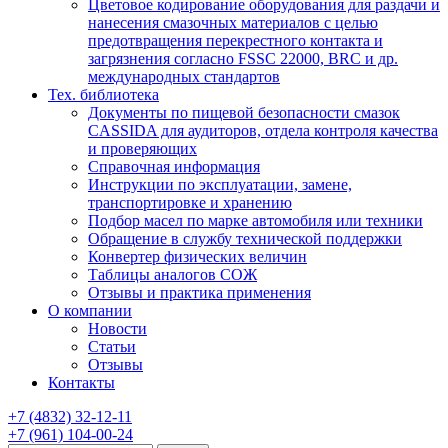
Цветовое кодирование оборудования для раздачи и
нанесения смазочных материалов с целью
предотвращения перекрестного контакта и
загрязнения согласно FSSC 22000, BRC и др.
международных стандартов
Тех. библиотека
Документы по пищевой безопасности смазок
CASSIDA для аудиторов, отдела контроля качества
и проверяющих
Справочная информация
Инструкции по эксплуатации, замене,
транспортировке и хранению
Подбор масел по марке автомобиля или техники
Обращение в службу технической поддержки
Конвертер физических величин
Таблицы аналогов СОЖ
Отзывы и практика применения
О компании
Новости
Статьи
Отзывы
Контакты
+7
(4832)
32-12-11
+7
(961)
104-00-24