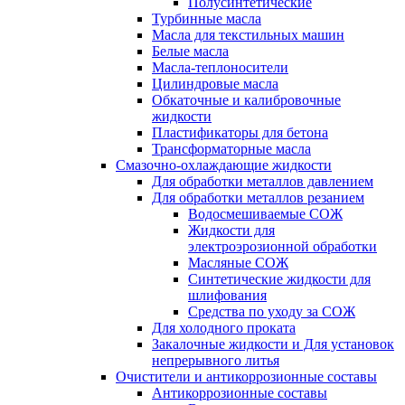
Полусинтетические
Турбинные масла
Масла для текстильных машин
Белые масла
Масла-теплоносители
Цилиндровые масла
Обкаточные и калибровочные
жидкости
Пластификаторы для бетона
Трансформаторные масла
Смазочно-охлаждающие жидкости
Для обработки металлов давлением
Для обработки металлов резанием
Водосмешиваемые СОЖ
Жидкости для
электроэрозионной обработки
Масляные СОЖ
Синтетические жидкости для
шлифования
Средства по уходу за СОЖ
Для холодного проката
Закалочные жидкости и Для установок
непрерывного литья
Очистители и антикоррозионные составы
Антикоррозионные составы