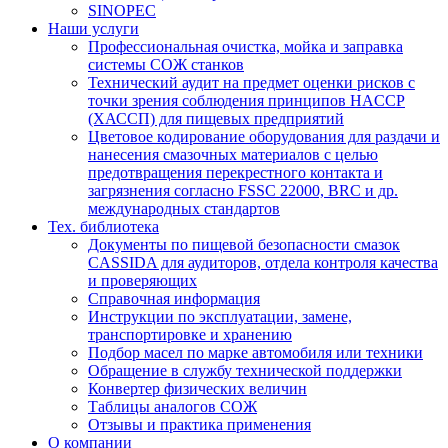
SINOPEC
Наши услуги
Профессиональная очистка, мойка и заправка
системы СОЖ станков
Технический аудит на предмет оценки рисков с
точки зрения соблюдения принципов HACCP
(ХАССП) для пищевых предприятий
Цветовое кодирование оборудования для раздачи и
нанесения смазочных материалов с целью
предотвращения перекрестного контакта и
загрязнения согласно FSSC 22000, BRC и др.
международных стандартов
Тех. библиотека
Документы по пищевой безопасности смазок
CASSIDA для аудиторов, отдела контроля качества
и проверяющих
Справочная информация
Инструкции по эксплуатации, замене,
транспортировке и хранению
Подбор масел по марке автомобиля или техники
Обращение в службу технической поддержки
Конвертер физических величин
Таблицы аналогов СОЖ
Отзывы и практика применения
О компании