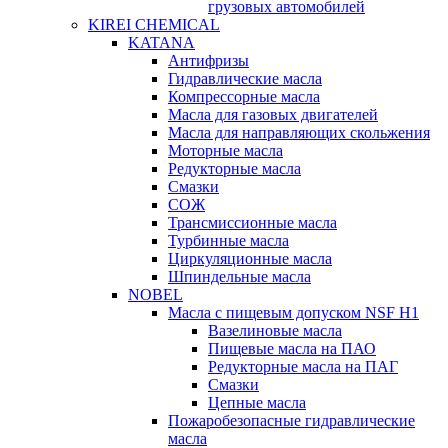
грузовых автомобилей
KIREI CHEMICAL
KATANA
Антифризы
Гидравлические масла
Компрессорные масла
Масла для газовых двигателей
Масла для направляющих скольжения
Моторные масла
Редукторные масла
Смазки
СОЖ
Трансмиссионные масла
Турбинные масла
Циркуляционные масла
Шпиндельные масла
NOBEL
Масла с пищевым допуском NSF H1
Вазелиновые масла
Пищевые масла на ПАО
Редукторные масла на ПАГ
Смазки
Цепные масла
Пожаробезопасные гидравлические
масла