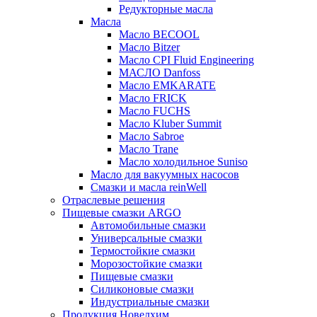
Редукторные масла
Масла
Масло BECOOL
Масло Bitzer
Масло CPI Fluid Engineering
МАСЛО Danfoss
Масло EMKARATE
Масло FRICK
Масло FUCHS
Масло Kluber Summit
Масло Sabroe
Масло Trane
Масло холодильное Suniso
Масло для вакуумных насосов
Смазки и масла reinWell
Отраслевые решения
Пищевые смазки ARGO
Автомобильные смазки
Универсальные смазки
Термостойкие смазки
Морозостойкие смазки
Пищевые смазки
Силиконовые смазки
Индустриальные смазки
Продукция Новелхим