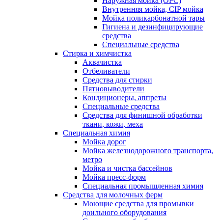
Наружная мойка (ОРС)
Внутренняя мойка, CIP мойка
Мойка поликарбонатной тары
Гигиена и дезинфицирующие
средства
Специальные средства
Стирка и химчистка
Аквачистка
Отбеливатели
Средства для стирки
Пятновыводители
Кондиционеры, аппреты
Специальные средства
Средства для финишной обработки
ткани, кожи, меха
Специальная химия
Мойка дорог
Мойка железнодорожного транспорта,
метро
Мойка и чистка бассейнов
Мойка пресс-форм
Специальная промышленная химия
Средства для молочных ферм
Моющие средства для промывки
доильного оборудования