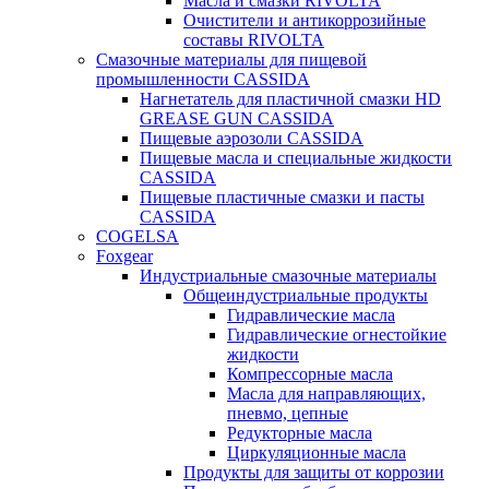
Масла и смазки RIVOLTA
Очистители и антикоррозийные
составы RIVOLTA
Смазочные материалы для пищевой
промышленности CASSIDA
Нагнетатель для пластичной смазки HD
GREASE GUN CASSIDA
Пищевые аэрозоли CASSIDA
Пищевые масла и специальные жидкости
CASSIDA
Пищевые пластичные смазки и пасты
CASSIDA
COGELSA
Foxgear
Индустриальные смазочные материалы
Общеиндустриальные продукты
Гидравлические масла
Гидравлические огнестойкие
жидкости
Компрессорные масла
Масла для направляющих,
пневмо, цепные
Редукторные масла
Циркуляционные масла
Продукты для защиты от коррозии