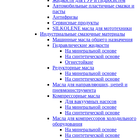
Жидкости для ГУР и гидросистем
Автомобильные пластичные смазки и
пасты
Антифризы
Сервисные продукты
SILKOLENE масла для мототехники
Индустриальные смазочные материалы
Машинные масла общего назначения
Гидравлические жидкости
На минеральной основе
На синтетической основе
Огнестойкие
Редукторные масла
На минеральной основе
На синтетической основе
Масла для направляющих, цепей и
пневмоинструмента
Компрессорные масла
Для вакуумных насосов
На минеральной основе
На синтетической основе
Масла для компрессоров холодильного
оборудования
На минеральной основе
На синтетической основе