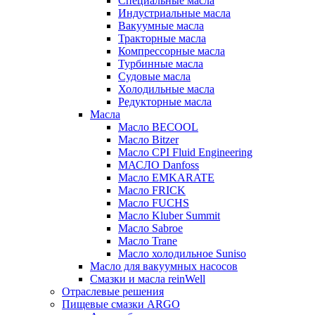
Специальные масла
Индустриальные масла
Вакуумные масла
Тракторные масла
Компрессорные масла
Турбинные масла
Судовые масла
Холодильные масла
Редукторные масла
Масла
Масло BECOOL
Масло Bitzer
Масло CPI Fluid Engineering
МАСЛО Danfoss
Масло EMKARATE
Масло FRICK
Масло FUCHS
Масло Kluber Summit
Масло Sabroe
Масло Trane
Масло холодильное Suniso
Масло для вакуумных насосов
Смазки и масла reinWell
Отраслевые решения
Пищевые смазки ARGO