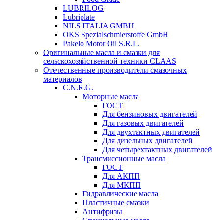
LUBRILOG
Lubriplate
NILS ITALIA GMBH
OKS Spezialschmierstoffe GmbH
Pakelo Motor Oil S.R.L.
Оригинальные масла и смазки для
сельскохозяйственной техники CLAAS
Отечественные производители смазочных
материалов
C.N.R.G.
Моторные масла
ГОСТ
Для бензиновых двигателей
Для газовых двигателей
Для двухтактных двигателей
Для дизельных двигателей
Для четырехтактных двигателей
Трансмиссионные масла
ГОСТ
Для АКПП
Для МКПП
Гидравлические масла
Пластичные смазки
Антифризы