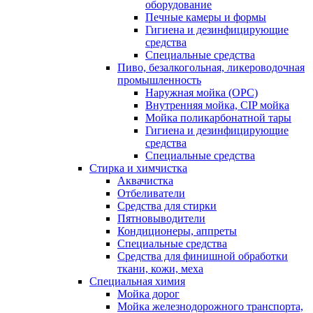
оборудование
Печные камеры и формы
Гигиена и дезинфицирующие
средства
Специальные средства
Пиво, безалкогольная, ликероводочная
промышленность
Наружная мойка (ОРС)
Внутренняя мойка, CIP мойка
Мойка поликарбонатной тары
Гигиена и дезинфицирующие
средства
Специальные средства
Стирка и химчистка
Аквачистка
Отбеливатели
Средства для стирки
Пятновыводители
Кондиционеры, аппреты
Специальные средства
Средства для финишной обработки
ткани, кожи, меха
Специальная химия
Мойка дорог
Мойка железнодорожного транспорта,