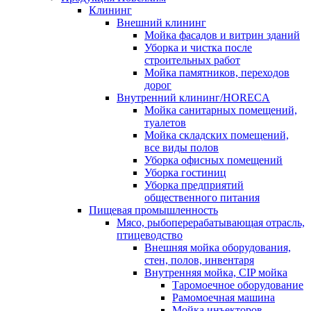
Клининг
Внешний клининг
Мойка фасадов и витрин зданий
Уборка и чистка после
строительных работ
Мойка памятников, переходов
дорог
Внутренний клининг/HORECA
Мойка санитарных помещений,
туалетов
Мойка складских помещений,
все виды полов
Уборка офисных помещений
Уборка гостиниц
Уборка предприятий
общественного питания
Пищевая промышленность
Мясо, рыбоперерабатывающая отрасль,
птицеводство
Внешняя мойка оборудования,
стен, полов, инвентаря
Внутренняя мойка, CIP мойка
Таромоечное оборудование
Рамомоечная машина
Мойка инъекторов