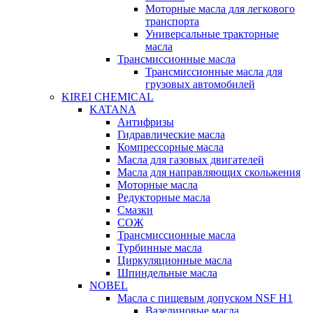
Моторные масла для легкового
транспорта
Универсальные тракторные
масла
Трансмиссионные масла
Трансмиссионные масла для
грузовых автомобилей
KIREI CHEMICAL
KATANA
Антифризы
Гидравлические масла
Компрессорные масла
Масла для газовых двигателей
Масла для направляющих скольжения
Моторные масла
Редукторные масла
Смазки
СОЖ
Трансмиссионные масла
Турбинные масла
Циркуляционные масла
Шпиндельные масла
NOBEL
Масла с пищевым допуском NSF H1
Вазелиновые масла