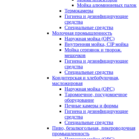
Мойка алюминиевых палок
Термокамеры
Гигиена и дезинфицирующие
средства
Специальные средства
Молочная промышленность
Наружная мойка (ОРС)
Внутренняя мойка, CIP мойка
Мойка серпянок и творож.
мешочков
Гигиена и дезинфицирующие
средства
Специальные средства
Кондитерская и хлебобулочная,
масложировая
Наружная мойка (ОРС)
Таромоечное, посудомоечное
оборудование
Печные камеры и формы
Гигиена и дезинфицирующие
средства
Специальные средства
Пиво, безалкогольная, ликероводочная
промышленность