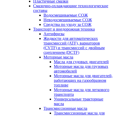
Пластичные смазки
Смазочно-охлаждающие технологические
составы
Водосмешиваемые СОЖ
Неводосмешиваемые СОЖ
Средства по уходу за СОЖ
Транспорт и внедорожная техника
Антифризы
Жидкости для автоматических
трансмиссий (ATF), вариаторов
(CVTF) и трансмиссий с двойным
сцеплением (DCTF)
Моторные масла
Масла для судовых двигателей
Моторные масла для грузовых
автомобилей
Моторные масла для двигателей,
работающих на газообразном
топливе
Моторные масла для легкового
транспорта
Универсальные тракторные
масла
Трансмиссионные масла
Трансмиссионные масла для