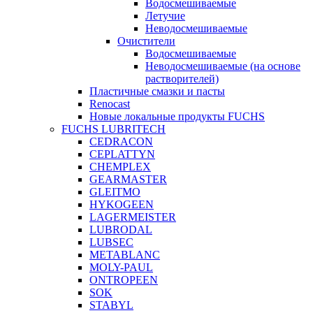
Водосмешиваемые
Летучие
Неводосмешиваемые
Очистители
Водосмешиваемые
Неводосмешиваемые (на основе
растворителей)
Пластичные смазки и пасты
Renocast
Новые локальные продукты FUCHS
FUCHS LUBRITECH
CEDRACON
CEPLATTYN
CHEMPLEX
GEARMASTER
GLEITMO
HYKOGEEN
LAGERMEISTER
LUBRODAL
LUBSEC
METABLANC
MOLY-PAUL
ONTROPEEN
SOK
STABYL