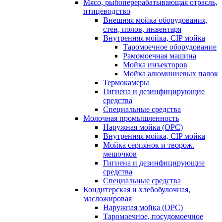
Мясо, рыбоперерабатывающая отрасль,
птицеводство
Внешняя мойка оборудования,
стен, полов, инвентаря
Внутренняя мойка, CIP мойка
Таромоечное оборудование
Рамомоечная машина
Мойка инъекторов
Мойка алюминиевых палок
Термокамеры
Гигиена и дезинфицирующие
средства
Специальные средства
Молочная промышленность
Наружная мойка (ОРС)
Внутренняя мойка, CIP мойка
Мойка серпянок и творож.
мешочков
Гигиена и дезинфицирующие
средства
Специальные средства
Кондитерская и хлебобулочная,
масложировая
Наружная мойка (ОРС)
Таромоечное, посудомоечное