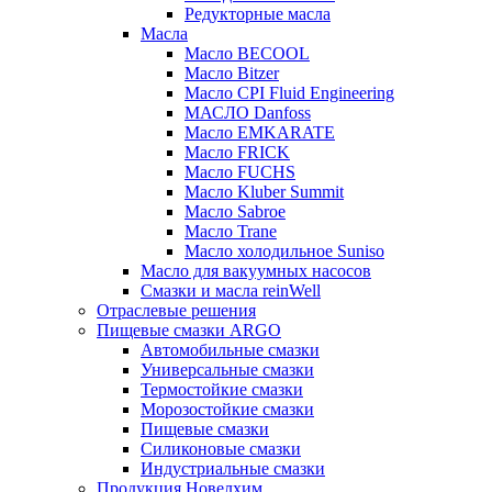
Редукторные масла
Масла
Масло BECOOL
Масло Bitzer
Масло CPI Fluid Engineering
МАСЛО Danfoss
Масло EMKARATE
Масло FRICK
Масло FUCHS
Масло Kluber Summit
Масло Sabroe
Масло Trane
Масло холодильное Suniso
Масло для вакуумных насосов
Смазки и масла reinWell
Отраслевые решения
Пищевые смазки ARGO
Автомобильные смазки
Универсальные смазки
Термостойкие смазки
Морозостойкие смазки
Пищевые смазки
Силиконовые смазки
Индустриальные смазки
Продукция Новелхим