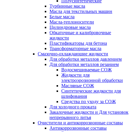
Полусинтетические
Турбинные масла
Масла для текстильных машин
Белые масла
Масла-теплоносители
Цилиндровые масла
Обкаточные и калибровочные
жидкости
Пластификаторы для бетона
Трансформаторные масла
Смазочно-охлаждающие жидкости
Для обработки металлов давлением
Для обработки металлов резанием
Водосмешиваемые СОЖ
Жидкости для
электроэрозионной обработки
Масляные СОЖ
Синтетические жидкости для
шлифования
Средства по уходу за СОЖ
Для холодного проката
Закалочные жидкости и Для установок
непрерывного литья
Очистители и антикоррозионные составы
Антикоррозионные составы