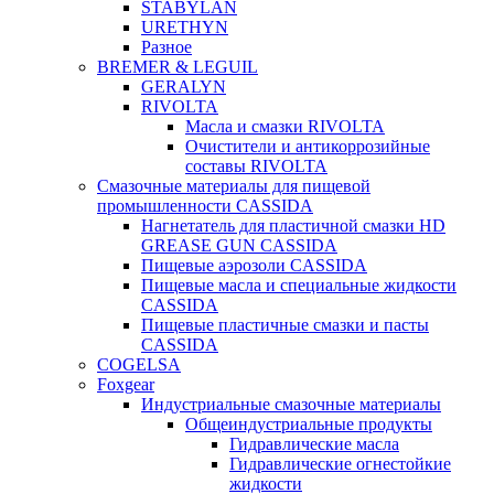
STABYLAN
URETHYN
Разное
BREMER & LEGUIL
GERALYN
RIVOLTA
Масла и смазки RIVOLTA
Очистители и антикоррозийные
составы RIVOLTA
Смазочные материалы для пищевой
промышленности CASSIDA
Нагнетатель для пластичной смазки HD
GREASE GUN CASSIDA
Пищевые аэрозоли CASSIDA
Пищевые масла и специальные жидкости
CASSIDA
Пищевые пластичные смазки и пасты
CASSIDA
COGELSA
Foxgear
Индустриальные смазочные материалы
Общеиндустриальные продукты
Гидравлические масла
Гидравлические огнестойкие
жидкости