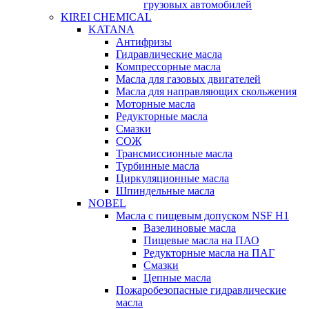
грузовых автомобилей
KIREI CHEMICAL
KATANA
Антифризы
Гидравлические масла
Компрессорные масла
Масла для газовых двигателей
Масла для направляющих скольжения
Моторные масла
Редукторные масла
Смазки
СОЖ
Трансмиссионные масла
Турбинные масла
Циркуляционные масла
Шпиндельные масла
NOBEL
Масла с пищевым допуском NSF H1
Вазелиновые масла
Пищевые масла на ПАО
Редукторные масла на ПАГ
Смазки
Цепные масла
Пожаробезопасные гидравлические
масла