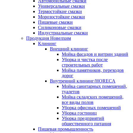
Автомобильные смазки
Универсальные смазки
Термостойкие смазки
Морозостойкие смазки
Пищевые смазки
Силиконовые смазки
Индустриальные смазки
Продукция Новелхим
Клининг
Внешний клининг
Мойка фасадов и витрин зданий
Уборка и чистка после
строительных работ
Мойка памятников, переходов
дорог
Внутренний клининг/HORECA
Мойка санитарных помещений,
туалетов
Мойка складских помещений,
все виды полов
Уборка офисных помещений
Уборка гостиниц
Уборка предприятий
общественного питания
Пищевая промышленность