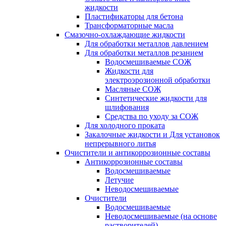
жидкости
Пластификаторы для бетона
Трансформаторные масла
Смазочно-охлаждающие жидкости
Для обработки металлов давлением
Для обработки металлов резанием
Водосмешиваемые СОЖ
Жидкости для
электроэрозионной обработки
Масляные СОЖ
Синтетические жидкости для
шлифования
Средства по уходу за СОЖ
Для холодного проката
Закалочные жидкости и Для установок
непрерывного литья
Очистители и антикоррозионные составы
Антикоррозионные составы
Водосмешиваемые
Летучие
Неводосмешиваемые
Очистители
Водосмешиваемые
Неводосмешиваемые (на основе
растворителей)