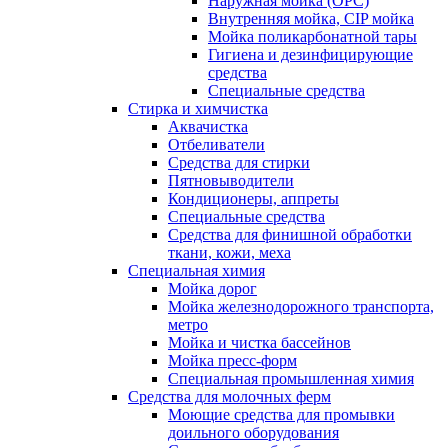
Наружная мойка (ОРС)
Внутренняя мойка, CIP мойка
Мойка поликарбонатной тары
Гигиена и дезинфицирующие
средства
Специальные средства
Стирка и химчистка
Аквачистка
Отбеливатели
Средства для стирки
Пятновыводители
Кондиционеры, аппреты
Специальные средства
Средства для финишной обработки
ткани, кожи, меха
Специальная химия
Мойка дорог
Мойка железнодорожного транспорта,
метро
Мойка и чистка бассейнов
Мойка пресс-форм
Специальная промышленная химия
Средства для молочных ферм
Моющие средства для промывки
доильного оборудования