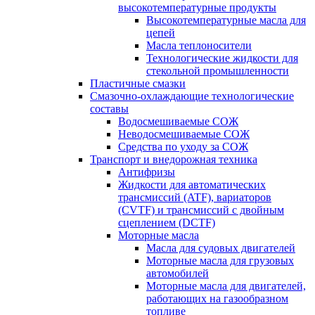
высокотемпературные продукты
Высокотемпературные масла для
цепей
Масла теплоносители
Технологические жидкости для
стекольной промышленности
Пластичные смазки
Смазочно-охлаждающие технологические
составы
Водосмешиваемые СОЖ
Неводосмешиваемые СОЖ
Средства по уходу за СОЖ
Транспорт и внедорожная техника
Антифризы
Жидкости для автоматических
трансмиссий (ATF), вариаторов
(CVTF) и трансмиссий с двойным
сцеплением (DCTF)
Моторные масла
Масла для судовых двигателей
Моторные масла для грузовых
автомобилей
Моторные масла для двигателей,
работающих на газообразном
топливе