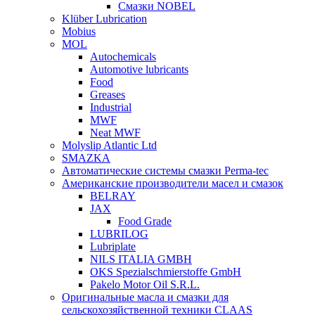
Смазки NOBEL
Klüber Lubrication
Mobius
MOL
Autochemicals
Automotive lubricants
Food
Greases
Industrial
MWF
Neat MWF
Molyslip Atlantic Ltd
SMAZKA
Автоматические системы смазки Perma-tec
Американские производители масел и смазок
BELRAY
JAX
Food Grade
LUBRILOG
Lubriplate
NILS ITALIA GMBH
OKS Spezialschmierstoffe GmbH
Pakelo Motor Oil S.R.L.
Оригинальные масла и смазки для
сельскохозяйственной техники CLAAS