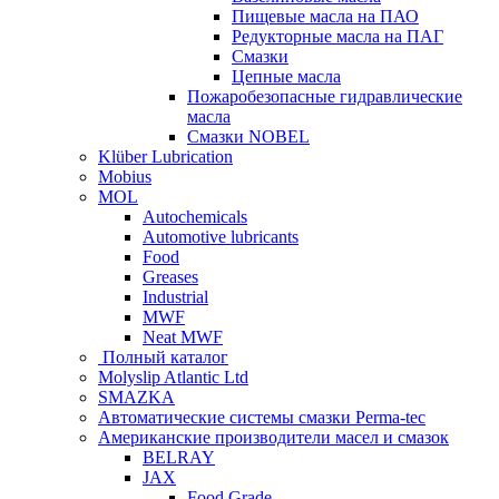
Пищевые масла на ПАО
Редукторные масла на ПАГ
Смазки
Цепные масла
Пожаробезопасные гидравлические
масла
Смазки NOBEL
Klüber Lubrication
Mobius
MOL
Autochemicals
Automotive lubricants
Food
Greases
Industrial
MWF
Neat MWF
Полный каталог
Molyslip Atlantic Ltd
SMAZKA
Автоматические системы смазки Perma-tec
Американские производители масел и смазок
BELRAY
JAX
Food Grade