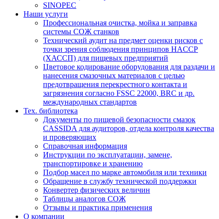
SINOPEC
Наши услуги
Профессиональная очистка, мойка и заправка
системы СОЖ станков
Технический аудит на предмет оценки рисков с
точки зрения соблюдения принципов HACCP
(ХАССП) для пищевых предприятий
Цветовое кодирование оборудования для раздачи и
нанесения смазочных материалов с целью
предотвращения перекрестного контакта и
загрязнения согласно FSSC 22000, BRC и др.
международных стандартов
Тех. библиотека
Документы по пищевой безопасности смазок
CASSIDA для аудиторов, отдела контроля качества
и проверяющих
Справочная информация
Инструкции по эксплуатации, замене,
транспортировке и хранению
Подбор масел по марке автомобиля или техники
Обращение в службу технической поддержки
Конвертер физических величин
Таблицы аналогов СОЖ
Отзывы и практика применения
О компании