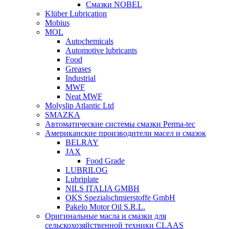
Смазки NOBEL
Klüber Lubrication
Mobius
MOL
Autochemicals
Automotive lubricants
Food
Greases
Industrial
MWF
Neat MWF
Molyslip Atlantic Ltd
SMAZKA
Автоматические системы смазки Perma-tec
Американские производители масел и смазок
BELRAY
JAX
Food Grade
LUBRILOG
Lubriplate
NILS ITALIA GMBH
OKS Spezialschmierstoffe GmbH
Pakelo Motor Oil S.R.L.
Оригинальные масла и смазки для
сельскохозяйственной техники CLAAS