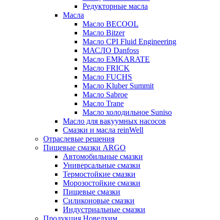
Редукторные масла
Масла
Масло BECOOL
Масло Bitzer
Масло CPI Fluid Engineering
МАСЛО Danfoss
Масло EMKARATE
Масло FRICK
Масло FUCHS
Масло Kluber Summit
Масло Sabroe
Масло Trane
Масло холодильное Suniso
Масло для вакуумных насосов
Смазки и масла reinWell
Отраслевые решения
Пищевые смазки ARGO
Автомобильные смазки
Универсальные смазки
Термостойкие смазки
Морозостойкие смазки
Пищевые смазки
Силиконовые смазки
Индустриальные смазки
Продукция Новелхим