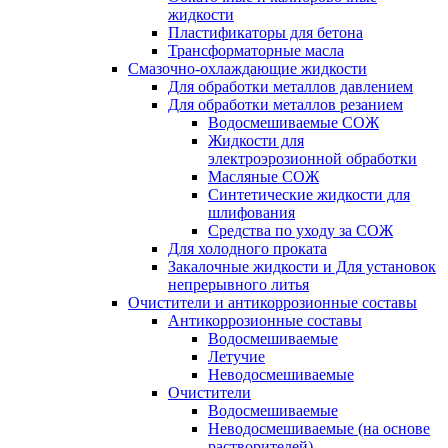
жидкости
Пластификаторы для бетона
Трансформаторные масла
Смазочно-охлаждающие жидкости
Для обработки металлов давлением
Для обработки металлов резанием
Водосмешиваемые СОЖ
Жидкости для
электроэрозионной обработки
Масляные СОЖ
Синтетические жидкости для
шлифования
Средства по уходу за СОЖ
Для холодного проката
Закалочные жидкости и Для установок
непрерывного литья
Очистители и антикоррозионные составы
Антикоррозионные составы
Водосмешиваемые
Летучие
Неводосмешиваемые
Очистители
Водосмешиваемые
Неводосмешиваемые (на основе
растворителей)