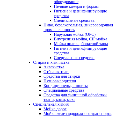
оборудование
Печные камеры и формы
Гигиена и дезинфицирующие
средства
Специальные средства
Пиво, безалкогольная, ликероводочная
промышленность
Наружная мойка (ОРС)
Внутренняя мойка, CIP мойка
Мойка поликарбонатной тары
Гигиена и дезинфицирующие
средства
Специальные средства
Стирка и химчистка
Аквачистка
Отбеливатели
Средства для стирки
Пятновыводители
Кондиционеры, аппреты
Специальные средства
Средства для финишной обработки
ткани, кожи, меха
Специальная химия
Мойка дорог
Мойка железнодорожного транспорта,