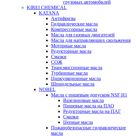
грузовых автомобилей
KIREI CHEMICAL
KATANA
Антифризы
Гидравлические масла
Компрессорные масла
Масла для газовых двигателей
Масла для направляющих скольжения
Моторные масла
Редукторные масла
Смазки
СОЖ
Трансмиссионные масла
Турбинные масла
Циркуляционные масла
Шпиндельные масла
NOBEL
Масла с пищевым допуском NSF H1
Вазелиновые масла
Пищевые масла на ПАО
Редукторные масла на ПАГ
Смазки
Цепные масла
Пожаробезопасные гидравлические
масла