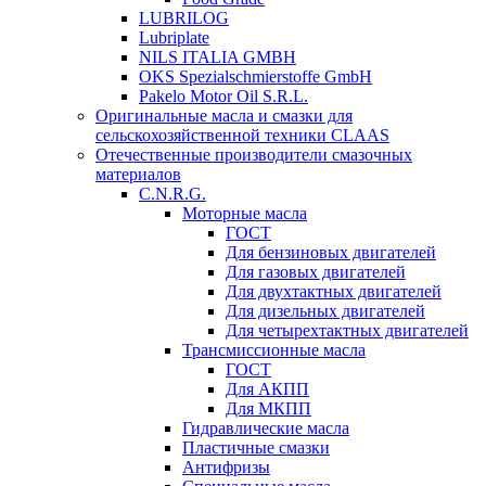
LUBRILOG
Lubriplate
NILS ITALIA GMBH
OKS Spezialschmierstoffe GmbH
Pakelo Motor Oil S.R.L.
Оригинальные масла и смазки для
сельскохозяйственной техники CLAAS
Отечественные производители смазочных
материалов
C.N.R.G.
Моторные масла
ГОСТ
Для бензиновых двигателей
Для газовых двигателей
Для двухтактных двигателей
Для дизельных двигателей
Для четырехтактных двигателей
Трансмиссионные масла
ГОСТ
Для АКПП
Для МКПП
Гидравлические масла
Пластичные смазки
Антифризы