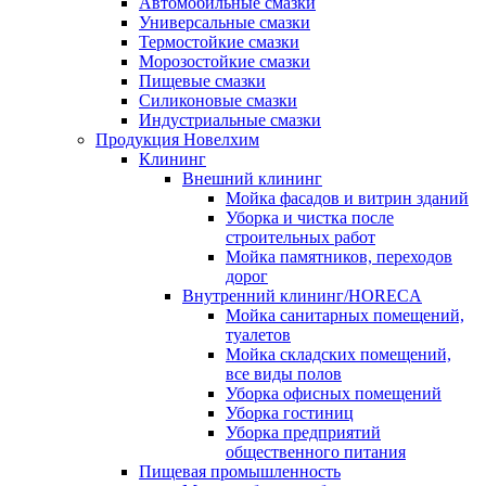
Автомобильные смазки
Универсальные смазки
Термостойкие смазки
Морозостойкие смазки
Пищевые смазки
Силиконовые смазки
Индустриальные смазки
Продукция Новелхим
Клининг
Внешний клининг
Мойка фасадов и витрин зданий
Уборка и чистка после
строительных работ
Мойка памятников, переходов
дорог
Внутренний клининг/HORECA
Мойка санитарных помещений,
туалетов
Мойка складских помещений,
все виды полов
Уборка офисных помещений
Уборка гостиниц
Уборка предприятий
общественного питания
Пищевая промышленность