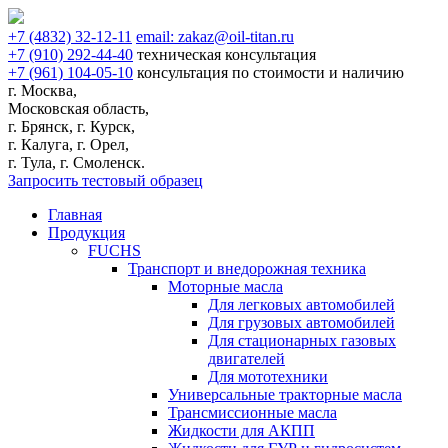
+7
(4832)
32-12-11
email:
zakaz@oil-titan.ru
+7
(910)
292-44-40
техническая консультация
+7
(961)
104-05-10
консультация по стоимости и наличию
г. Москва,
Московская область,
г. Брянск, г. Курск,
г. Калуга, г. Орел,
г. Тула, г. Смоленск.
Запросить тестовый образец
Главная
Продукция
FUCHS
Транспорт и внедорожная техника
Моторные масла
Для легковых автомобилей
Для грузовых автомобилей
Для стационарных газовых
двигателей
Для мототехники
Универсальные тракторные масла
Трансмиссионные масла
Жидкости для АКПП