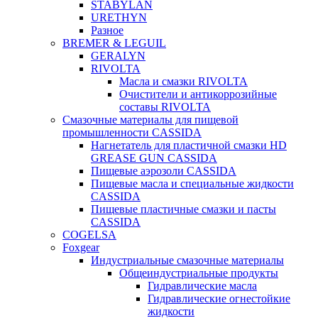
STABYLAN
URETHYN
Разное
BREMER & LEGUIL
GERALYN
RIVOLTA
Масла и смазки RIVOLTA
Очистители и антикоррозийные
составы RIVOLTA
Смазочные материалы для пищевой
промышленности CASSIDA
Нагнетатель для пластичной смазки HD
GREASE GUN CASSIDA
Пищевые аэрозоли CASSIDA
Пищевые масла и специальные жидкости
CASSIDA
Пищевые пластичные смазки и пасты
CASSIDA
COGELSA
Foxgear
Индустриальные смазочные материалы
Общеиндустриальные продукты
Гидравлические масла
Гидравлические огнестойкие
жидкости