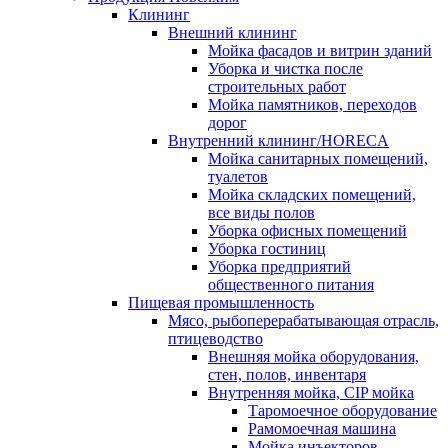
Клининг
Внешний клининг
Мойка фасадов и витрин зданий
Уборка и чистка после
строительных работ
Мойка памятников, переходов
дорог
Внутренний клининг/HORECA
Мойка санитарных помещений,
туалетов
Мойка складских помещений,
все виды полов
Уборка офисных помещений
Уборка гостиниц
Уборка предприятий
общественного питания
Пищевая промышленность
Мясо, рыбоперерабатывающая отрасль,
птицеводство
Внешняя мойка оборудования,
стен, полов, инвентаря
Внутренняя мойка, CIP мойка
Таромоечное оборудование
Рамомоечная машина
Мойка инъекторов