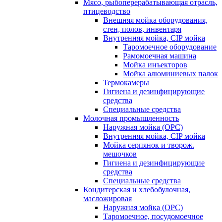
Мясо, рыбоперерабатывающая отрасль,
птицеводство
Внешняя мойка оборудования,
стен, полов, инвентаря
Внутренняя мойка, CIP мойка
Таромоечное оборудование
Рамомоечная машина
Мойка инъекторов
Мойка алюминиевых палок
Термокамеры
Гигиена и дезинфицирующие
средства
Специальные средства
Молочная промышленность
Наружная мойка (ОРС)
Внутренняя мойка, CIP мойка
Мойка серпянок и творож.
мешочков
Гигиена и дезинфицирующие
средства
Специальные средства
Кондитерская и хлебобулочная,
масложировая
Наружная мойка (ОРС)
Таромоечное, посудомоечное