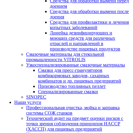
Средства для обработки вымени перед
доением
Средства для обработки вымени после
доения
Средства для профилактики и лечения
копытных заболеваний
Линейка дезинфицирующих и
моющих средств для различных
отраслей и направлений в
производстве пищевых продуктов
Смазочные материалы для стекольной
промышленности VITROLIS
Узкоспециализированные смазочные материалы
Смазки для пресс-грануляторов
комбикормовых заводов, сахарных
комбинатов и др. пищевых предприятий
Производство топливных пеллет
Специализированные смазки
SINOPEC
Наши услуги
Профессиональная очистка, мойка и заправка
системы СОЖ станков
Технический аудит на предмет оценки рисков с
точки зрения соблюдения принципов HACCP
(ХАССП) для пищевых предприятий