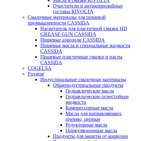
Масла и смазки RIVOLTA
Очистители и антикоррозийные
составы RIVOLTA
Смазочные материалы для пищевой
промышленности CASSIDA
Нагнетатель для пластичной смазки HD
GREASE GUN CASSIDA
Пищевые аэрозоли CASSIDA
Пищевые масла и специальные жидкости
CASSIDA
Пищевые пластичные смазки и пасты
CASSIDA
COGELSA
Foxgear
Индустриальные смазочные материалы
Общеиндустриальные продукты
Гидравлические масла
Гидравлические огнестойкие
жидкости
Компрессорные масла
Масла для направляющих,
пневмо, цепные
Редукторные масла
Циркуляционные масла
Продукты для защиты от коррозии