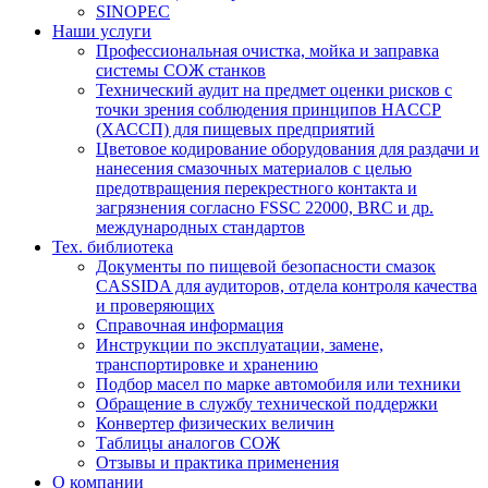
SINOPEC
Наши услуги
Профессиональная очистка, мойка и заправка
системы СОЖ станков
Технический аудит на предмет оценки рисков с
точки зрения соблюдения принципов HACCP
(ХАССП) для пищевых предприятий
Цветовое кодирование оборудования для раздачи и
нанесения смазочных материалов с целью
предотвращения перекрестного контакта и
загрязнения согласно FSSC 22000, BRC и др.
международных стандартов
Тех. библиотека
Документы по пищевой безопасности смазок
CASSIDA для аудиторов, отдела контроля качества
и проверяющих
Справочная информация
Инструкции по эксплуатации, замене,
транспортировке и хранению
Подбор масел по марке автомобиля или техники
Обращение в службу технической поддержки
Конвертер физических величин
Таблицы аналогов СОЖ
Отзывы и практика применения
О компании