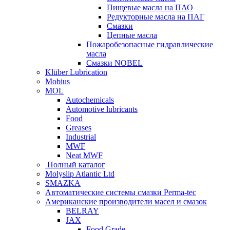
Пищевые масла на ПАО
Редукторные масла на ПАГ
Смазки
Цепные масла
Пожаробезопасные гидравлические
масла
Смазки NOBEL
Klüber Lubrication
Mobius
MOL
Autochemicals
Automotive lubricants
Food
Greases
Industrial
MWF
Neat MWF
Полный каталог
Molyslip Atlantic Ltd
SMAZKA
Автоматические системы смазки Perma-tec
Американские производители масел и смазок
BELRAY
JAX
Food Grade