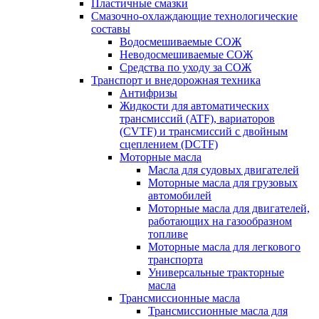
Пластичные смазки
Смазочно-охлаждающие технологические
составы
Водосмешиваемые СОЖ
Неводосмешиваемые СОЖ
Средства по уходу за СОЖ
Транспорт и внедорожная техника
Антифризы
Жидкости для автоматических
трансмиссий (ATF), вариаторов
(CVTF) и трансмиссий с двойным
сцеплением (DCTF)
Моторные масла
Масла для судовых двигателей
Моторные масла для грузовых
автомобилей
Моторные масла для двигателей,
работающих на газообразном
топливе
Моторные масла для легкового
транспорта
Универсальные тракторные
масла
Трансмиссионные масла
Трансмиссионные масла для