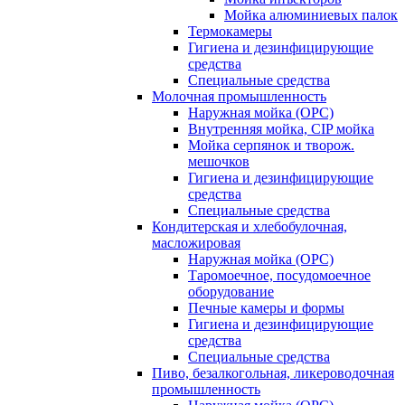
Мойка алюминиевых палок
Термокамеры
Гигиена и дезинфицирующие
средства
Специальные средства
Молочная промышленность
Наружная мойка (ОРС)
Внутренняя мойка, CIP мойка
Мойка серпянок и творож.
мешочков
Гигиена и дезинфицирующие
средства
Специальные средства
Кондитерская и хлебобулочная,
масложировая
Наружная мойка (ОРС)
Таромоечное, посудомоечное
оборудование
Печные камеры и формы
Гигиена и дезинфицирующие
средства
Специальные средства
Пиво, безалкогольная, ликероводочная
промышленность