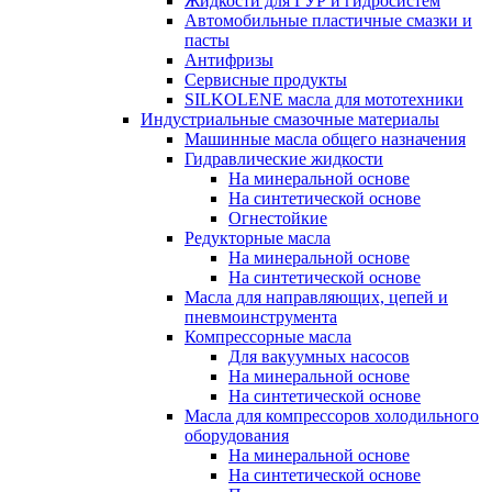
Жидкости для ГУР и гидросистем
Автомобильные пластичные смазки и
пасты
Антифризы
Сервисные продукты
SILKOLENE масла для мототехники
Индустриальные смазочные материалы
Машинные масла общего назначения
Гидравлические жидкости
На минеральной основе
На синтетической основе
Огнестойкие
Редукторные масла
На минеральной основе
На синтетической основе
Масла для направляющих, цепей и
пневмоинструмента
Компрессорные масла
Для вакуумных насосов
На минеральной основе
На синтетической основе
Масла для компрессоров холодильного
оборудования
На минеральной основе
На синтетической основе