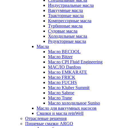
Специальные масла
Индустриальные масла
Вакуумные масла
Тракторные масла
Компрессорные масла
Турбинные масла
Судовые масла
Холодильные масла
Редукторные масла
Масла
Масло BECOOL
Масло Bitzer
Масло CPI Fluid Engineering
МАСЛО Danfoss
Масло EMKARATE
Масло FRICK
Масло FUCHS
Масло Kluber Summit
Масло Sabroe
Масло Trane
Масло холодильное Suniso
Масло для вакуумных насосов
Смазки и масла reinWell
Отраслевые решения
Пищевые смазки ARGO