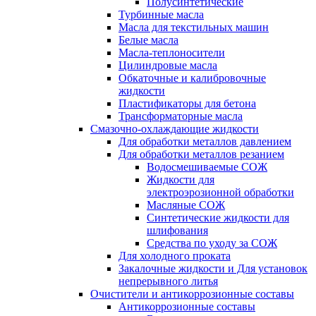
Полусинтетические
Турбинные масла
Масла для текстильных машин
Белые масла
Масла-теплоносители
Цилиндровые масла
Обкаточные и калибровочные
жидкости
Пластификаторы для бетона
Трансформаторные масла
Смазочно-охлаждающие жидкости
Для обработки металлов давлением
Для обработки металлов резанием
Водосмешиваемые СОЖ
Жидкости для
электроэрозионной обработки
Масляные СОЖ
Синтетические жидкости для
шлифования
Средства по уходу за СОЖ
Для холодного проката
Закалочные жидкости и Для установок
непрерывного литья
Очистители и антикоррозионные составы
Антикоррозионные составы