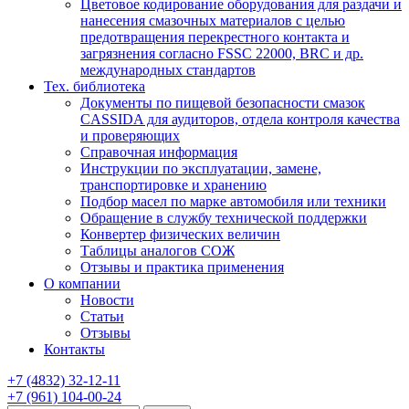
Цветовое кодирование оборудования для раздачи и
нанесения смазочных материалов с целью
предотвращения перекрестного контакта и
загрязнения согласно FSSC 22000, BRC и др.
международных стандартов
Тех. библиотека
Документы по пищевой безопасности смазок
CASSIDA для аудиторов, отдела контроля качества
и проверяющих
Справочная информация
Инструкции по эксплуатации, замене,
транспортировке и хранению
Подбор масел по марке автомобиля или техники
Обращение в службу технической поддержки
Конвертер физических величин
Таблицы аналогов СОЖ
Отзывы и практика применения
О компании
Новости
Статьи
Отзывы
Контакты
+7
(4832)
32-12-11
+7
(961)
104-00-24