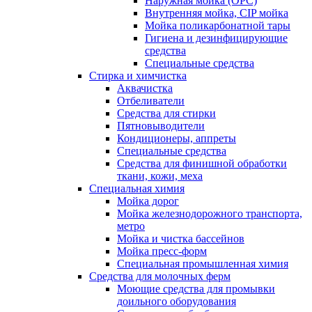
Наружная мойка (ОРС)
Внутренняя мойка, CIP мойка
Мойка поликарбонатной тары
Гигиена и дезинфицирующие
средства
Специальные средства
Стирка и химчистка
Аквачистка
Отбеливатели
Средства для стирки
Пятновыводители
Кондиционеры, аппреты
Специальные средства
Средства для финишной обработки
ткани, кожи, меха
Специальная химия
Мойка дорог
Мойка железнодорожного транспорта,
метро
Мойка и чистка бассейнов
Мойка пресс-форм
Специальная промышленная химия
Средства для молочных ферм
Моющие средства для промывки
доильного оборудования