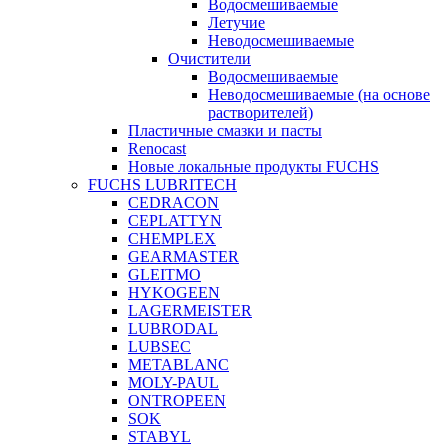
Водосмешиваемые
Летучие
Неводосмешиваемые
Очистители
Водосмешиваемые
Неводосмешиваемые (на основе
растворителей)
Пластичные смазки и пасты
Renocast
Новые локальные продукты FUCHS
FUCHS LUBRITECH
CEDRACON
CEPLATTYN
CHEMPLEX
GEARMASTER
GLEITMO
HYKOGEEN
LAGERMEISTER
LUBRODAL
LUBSEC
METABLANC
MOLY-PAUL
ONTROPEEN
SOK
STABYL