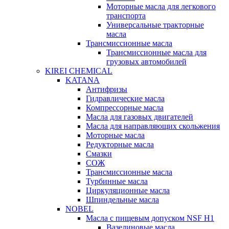
Моторные масла для легкового
транспорта
Универсальные тракторные
масла
Трансмиссионные масла
Трансмиссионные масла для
грузовых автомобилей
KIREI CHEMICAL
KATANA
Антифризы
Гидравлические масла
Компрессорные масла
Масла для газовых двигателей
Масла для направляющих скольжения
Моторные масла
Редукторные масла
Смазки
СОЖ
Трансмиссионные масла
Турбинные масла
Циркуляционные масла
Шпиндельные масла
NOBEL
Масла с пищевым допуском NSF H1
Вазелиновые масла