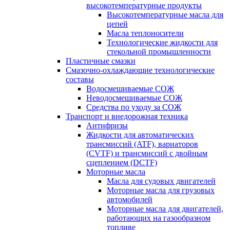
высокотемпературные продукты
Высокотемпературные масла для
цепей
Масла теплоносители
Технологические жидкости для
стекольной промышленности
Пластичные смазки
Смазочно-охлаждающие технологические
составы
Водосмешиваемые СОЖ
Неводосмешиваемые СОЖ
Средства по уходу за СОЖ
Транспорт и внедорожная техника
Антифризы
Жидкости для автоматических
трансмиссий (ATF), вариаторов
(CVTF) и трансмиссий с двойным
сцеплением (DCTF)
Моторные масла
Масла для судовых двигателей
Моторные масла для грузовых
автомобилей
Моторные масла для двигателей,
работающих на газообразном
топливе