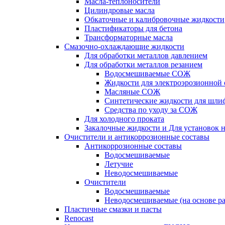
Масла-теплоносители
Цилиндровые масла
Обкаточные и калибровочные жидкости
Пластификаторы для бетона
Трансформаторные масла
Смазочно-охлаждающие жидкости
Для обработки металлов давлением
Для обработки металлов резанием
Водосмешиваемые СОЖ
Жидкости для электроэрозионной 
Масляные СОЖ
Синтетические жидкости для шли
Средства по уходу за СОЖ
Для холодного проката
Закалочные жидкости и Для установок 
Очистители и антикоррозионные составы
Антикоррозионные составы
Водосмешиваемые
Летучие
Неводосмешиваемые
Очистители
Водосмешиваемые
Неводосмешиваемые (на основе ра
Пластичные смазки и пасты
Renocast