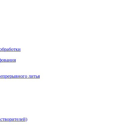
обработки
фования
непрерывного литья
створителей)