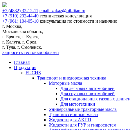
+7
(4832)
32-12-11
email:
zakaz@oil-titan.ru
+7
(910)
292-44-40
техническая консультация
+7
(961)
104-05-10
консультация по стоимости и наличию
г. Москва,
Московская область,
г. Брянск, г. Курск,
г. Калуга, г. Орел,
г. Тула, г. Смоленск.
Запросить тестовый образец
Главная
Продукция
FUCHS
Транспорт и внедорожная техника
Моторные масла
Для легковых автомобилей
Для грузовых автомобилей
Для стационарных газовых двигат
Для мототехники
Универсальные тракторные масла
Трансмиссионные масла
Жидкости для АКПП
Жидкости для ГУР и гидросистем