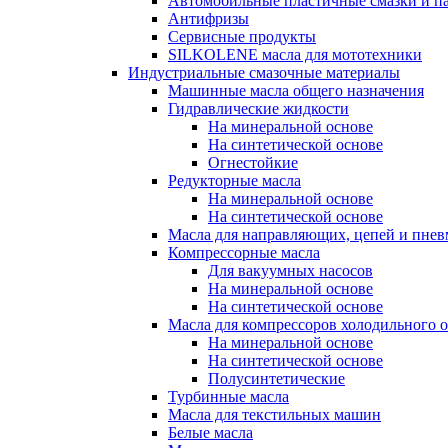
Автомобильные пластичные смазки и п
Антифризы
Сервисные продукты
SILKOLENE масла для мототехники
Индустриальные смазочные материалы
Машинные масла общего назначения
Гидравлические жидкости
На минеральной основе
На синтетической основе
Огнестойкие
Редукторные масла
На минеральной основе
На синтетической основе
Масла для направляющих, цепей и пне
Компрессорные масла
Для вакуумных насосов
На минеральной основе
На синтетической основе
Масла для компрессоров холодильного 
На минеральной основе
На синтетической основе
Полусинтетические
Турбинные масла
Масла для текстильных машин
Белые масла