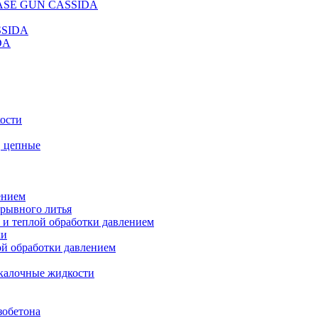
REASE GUN CASSIDA
SSIDA
DA
кости
, цепные
ением
ерывного литья
 и теплой обработки давлением
ки
ой обработки давлением
калочные жидкости
зобетона