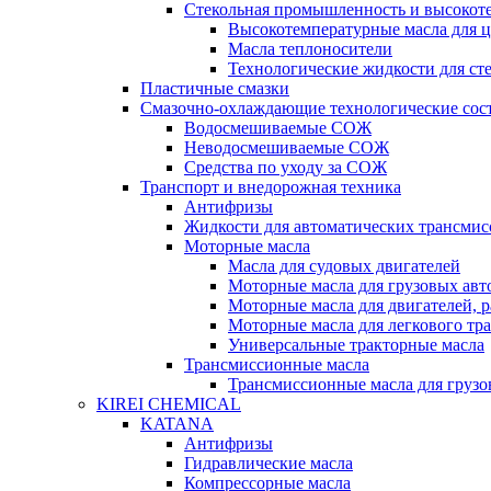
Стекольная промышленность и высокот
Высокотемпературные масла для 
Масла теплоносители
Технологические жидкости для с
Пластичные смазки
Смазочно-охлаждающие технологические сос
Водосмешиваемые СОЖ
Неводосмешиваемые СОЖ
Средства по уходу за СОЖ
Транспорт и внедорожная техника
Антифризы
Жидкости для автоматических трансмис
Моторные масла
Масла для судовых двигателей
Моторные масла для грузовых ав
Моторные масла для двигателей, 
Моторные масла для легкового тр
Универсальные тракторные масла
Трансмиссионные масла
Трансмиссионные масла для груз
KIREI CHEMICAL
KATANA
Антифризы
Гидравлические масла
Компрессорные масла