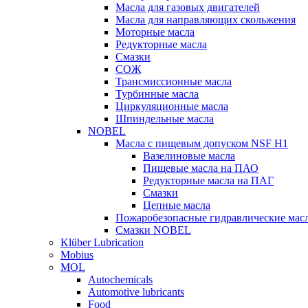
Масла для газовых двигателей
Масла для направляющих скольжения
Моторные масла
Редукторные масла
Смазки
СОЖ
Трансмиссионные масла
Турбинные масла
Циркуляционные масла
Шпиндельные масла
NOBEL
Масла с пищевым допуском NSF H1
Вазелиновые масла
Пищевые масла на ПАО
Редукторные масла на ПАГ
Смазки
Цепные масла
Пожаробезопасные гидравлические мас
Смазки NOBEL
Klüber Lubrication
Mobius
MOL
Autochemicals
Automotive lubricants
Food