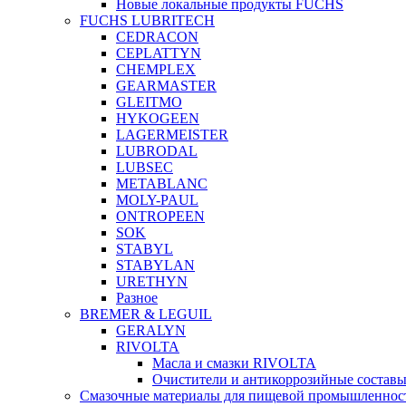
Новые локальные продукты FUCHS
FUCHS LUBRITECH
CEDRACON
CEPLATTYN
CHEMPLEX
GEARMASTER
GLEITMO
HYKOGEEN
LAGERMEISTER
LUBRODAL
LUBSEC
METABLANC
MOLY-PAUL
ONTROPEEN
SOK
STABYL
STABYLAN
URETHYN
Разное
BREMER & LEGUIL
GERALYN
RIVOLTA
Масла и смазки RIVOLTA
Очистители и антикоррозийные соста
Смазочные материалы для пищевой промышленно