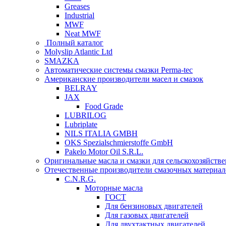
Greases
Industrial
MWF
Neat MWF
Полный каталог
Molyslip Atlantic Ltd
SMAZKA
Автоматические системы смазки Perma-tec
Американские производители масел и смазок
BELRAY
JAX
Food Grade
LUBRILOG
Lubriplate
NILS ITALIA GMBH
OKS Spezialschmierstoffe GmbH
Pakelo Motor Oil S.R.L.
Оригинальные масла и смазки для сельскохозяйст
Отечественные производители смазочных материал
C.N.R.G.
Моторные масла
ГОСТ
Для бензиновых двигателей
Для газовых двигателей
Для двухтактных двигателей