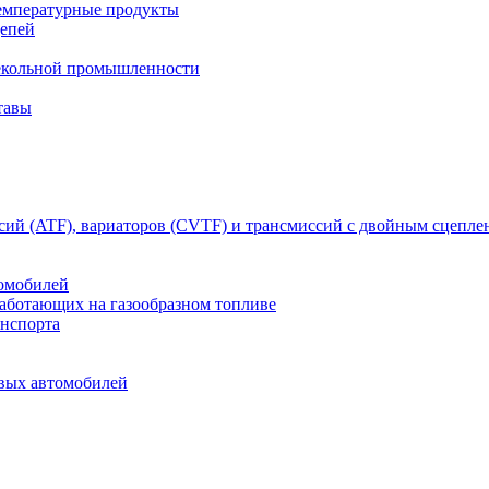
емпературные продукты
цепей
текольной промышленности
тавы
сий (ATF), вариаторов (CVTF) и трансмиссий с двойным сцепл
томобилей
работающих на газообразном топливе
анспорта
овых автомобилей