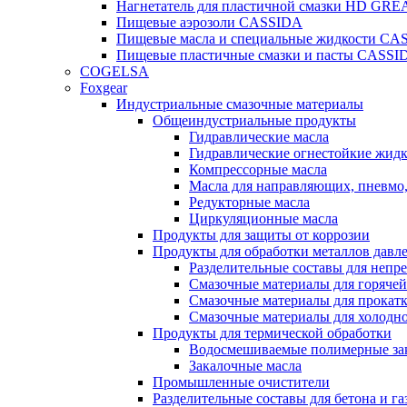
Нагнетатель для пластичной смазки HD G
Пищевые аэрозоли CASSIDA
Пищевые масла и специальные жидкости CA
Пищевые пластичные смазки и пасты CASSI
COGELSA
Foxgear
Индустриальные смазочные материалы
Общеиндустриальные продукты
Гидравлические масла
Гидравлические огнестойкие жид
Компрессорные масла
Масла для направляющих, пневмо
Редукторные масла
Циркуляционные масла
Продукты для защиты от коррозии
Продукты для обработки металлов давл
Разделительные составы для непр
Смазочные материалы для горячей
Смазочные материалы для прокат
Смазочные материалы для холодн
Продукты для термической обработки
Водосмешиваемые полимерные за
Закалочные масла
Промышленные очистители
Разделительные составы для бетона и га