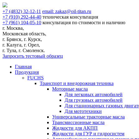
+7
(4832)
32-12-11
email:
zakaz@oil-titan.ru
+7
(910)
292-44-40
техническая консультация
+7
(961)
104-05-10
консультация по стоимости и наличию
г. Москва,
Московская область,
г. Брянск, г. Курск,
г. Калуга, г. Орел,
г. Тула, г. Смоленск.
Запросить тестовый образец
Главная
Продукция
FUCHS
Транспорт и внедорожная техника
Моторные масла
Для легковых автомобилей
Для грузовых автомобилей
Для стационарных газовых двигат
Для мототехники
Универсальные тракторные масла
Трансмиссионные масла
Жидкости для АКПП
Жидкости для ГУР и гидросистем