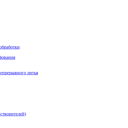
обработки
фования
непрерывного литья
створителей)