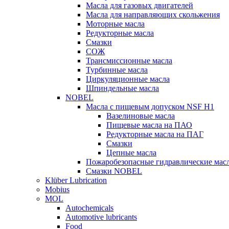
Масла для газовых двигателей
Масла для направляющих скольжения
Моторные масла
Редукторные масла
Смазки
СОЖ
Трансмиссионные масла
Турбинные масла
Циркуляционные масла
Шпиндельные масла
NOBEL
Масла с пищевым допуском NSF H1
Вазелиновые масла
Пищевые масла на ПАО
Редукторные масла на ПАГ
Смазки
Цепные масла
Пожаробезопасные гидравлические мас
Смазки NOBEL
Klüber Lubrication
Mobius
MOL
Autochemicals
Automotive lubricants
Food