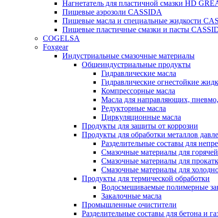
Нагнетатель для пластичной смазки HD G
Пищевые аэрозоли CASSIDA
Пищевые масла и специальные жидкости CA
Пищевые пластичные смазки и пасты CASSI
COGELSA
Foxgear
Индустриальные смазочные материалы
Общеиндустриальные продукты
Гидравлические масла
Гидравлические огнестойкие жид
Компрессорные масла
Масла для направляющих, пневмо
Редукторные масла
Циркуляционные масла
Продукты для защиты от коррозии
Продукты для обработки металлов давл
Разделительные составы для непр
Смазочные материалы для горячей
Смазочные материалы для прокат
Смазочные материалы для холодн
Продукты для термической обработки
Водосмешиваемые полимерные за
Закалочные масла
Промышленные очистители
Разделительные составы для бетона и га