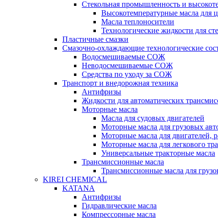
Стекольная промышленность и высокот
Высокотемпературные масла для 
Масла теплоносители
Технологические жидкости для с
Пластичные смазки
Смазочно-охлаждающие технологические сос
Водосмешиваемые СОЖ
Неводосмешиваемые СОЖ
Средства по уходу за СОЖ
Транспорт и внедорожная техника
Антифризы
Жидкости для автоматических трансмис
Моторные масла
Масла для судовых двигателей
Моторные масла для грузовых ав
Моторные масла для двигателей, 
Моторные масла для легкового тр
Универсальные тракторные масла
Трансмиссионные масла
Трансмиссионные масла для груз
KIREI CHEMICAL
KATANA
Антифризы
Гидравлические масла
Компрессорные масла