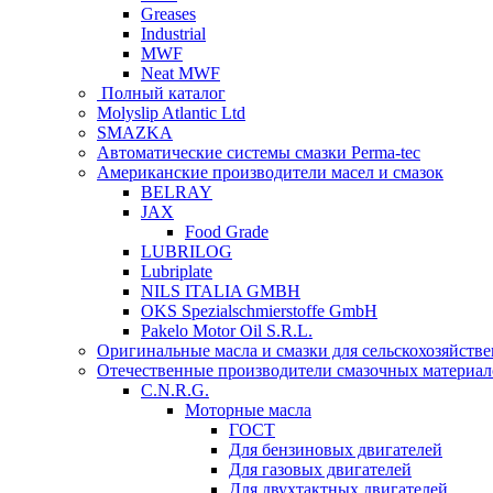
Greases
Industrial
MWF
Neat MWF
Полный каталог
Molyslip Atlantic Ltd
SMAZKA
Автоматические системы смазки Perma-tec
Американские производители масел и смазок
BELRAY
JAX
Food Grade
LUBRILOG
Lubriplate
NILS ITALIA GMBH
OKS Spezialschmierstoffe GmbH
Pakelo Motor Oil S.R.L.
Оригинальные масла и смазки для сельскохозяйст
Отечественные производители смазочных материал
C.N.R.G.
Моторные масла
ГОСТ
Для бензиновых двигателей
Для газовых двигателей
Для двухтактных двигателей