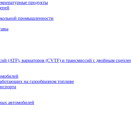
емпературные продукты
цепей
текольной промышленности
тавы
сий (ATF), вариаторов (CVTF) и трансмиссий с двойным сцепл
томобилей
работающих на газообразном топливе
анспорта
овых автомобилей