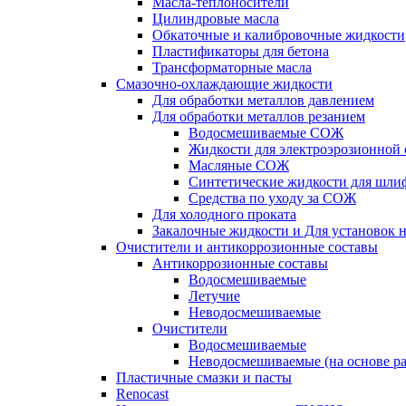
Масла-теплоносители
Цилиндровые масла
Обкаточные и калибровочные жидкости
Пластификаторы для бетона
Трансформаторные масла
Смазочно-охлаждающие жидкости
Для обработки металлов давлением
Для обработки металлов резанием
Водосмешиваемые СОЖ
Жидкости для электроэрозионной 
Масляные СОЖ
Синтетические жидкости для шли
Средства по уходу за СОЖ
Для холодного проката
Закалочные жидкости и Для установок 
Очистители и антикоррозионные составы
Антикоррозионные составы
Водосмешиваемые
Летучие
Неводосмешиваемые
Очистители
Водосмешиваемые
Неводосмешиваемые (на основе ра
Пластичные смазки и пасты
Renocast