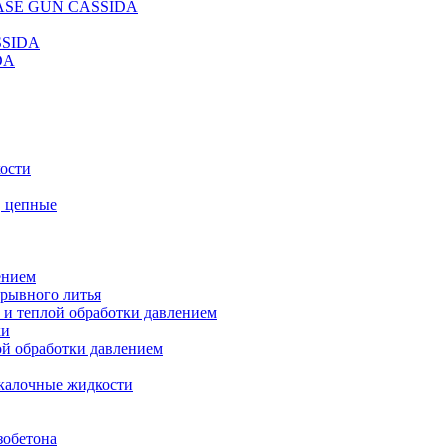
REASE GUN CASSIDA
SSIDA
DA
кости
, цепные
ением
ерывного литья
 и теплой обработки давлением
ки
ой обработки давлением
калочные жидкости
зобетона