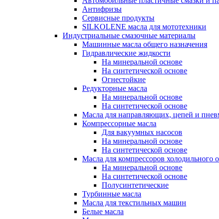
Автомобильные пластичные смазки и п
Антифризы
Сервисные продукты
SILKOLENE масла для мототехники
Индустриальные смазочные материалы
Машинные масла общего назначения
Гидравлические жидкости
На минеральной основе
На синтетической основе
Огнестойкие
Редукторные масла
На минеральной основе
На синтетической основе
Масла для направляющих, цепей и пне
Компрессорные масла
Для вакуумных насосов
На минеральной основе
На синтетической основе
Масла для компрессоров холодильного 
На минеральной основе
На синтетической основе
Полусинтетические
Турбинные масла
Масла для текстильных машин
Белые масла