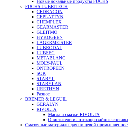
Новые локальные продукты FUCHS
FUCHS LUBRITECH
CEDRACON
CEPLATTYN
CHEMPLEX
GEARMASTER
GLEITMO
HYKOGEEN
LAGERMEISTER
LUBRODAL
LUBSEC
METABLANC
MOLY-PAUL
ONTROPEEN
SOK
STABYL
STABYLAN
URETHYN
Разное
BREMER & LEGUIL
GERALYN
RIVOLTA
Масла и смазки RIVOLTA
Очистители и антикоррозийные соста
Смазочные материалы для пищевой промышленно