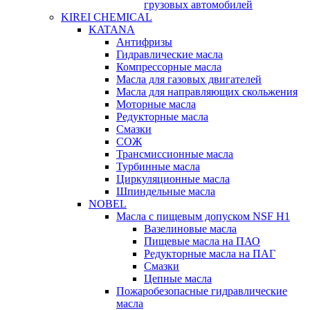
грузовых автомобилей
KIREI CHEMICAL
KATANA
Антифризы
Гидравлические масла
Компрессорные масла
Масла для газовых двигателей
Масла для направляющих скольжения
Моторные масла
Редукторные масла
Смазки
СОЖ
Трансмиссионные масла
Турбинные масла
Циркуляционные масла
Шпиндельные масла
NOBEL
Масла с пищевым допуском NSF H1
Вазелиновые масла
Пищевые масла на ПАО
Редукторные масла на ПАГ
Смазки
Цепные масла
Пожаробезопасные гидравлические
масла