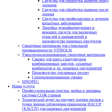
Средства для обработки вымени перед
доением
Средства для обработки вымени после
доения
Средства для профилактики и лечения
копытных заболеваний
Линейка дезинфицирующих и
моющих средств для различных
отраслей и направлений в
производстве пищевых продуктов
Смазочные материалы для стекольной
промышленности VITROLIS
Узкоспециализированные смазочные материалы
Смазки для пресс-грануляторов
комбикормовых заводов, сахарных
комбинатов и др. пищевых предприятий
Производство топливных пеллет
Специализированные смазки
SINOPEC
Наши услуги
Профессиональная очистка, мойка и заправка
системы СОЖ станков
Технический аудит на предмет оценки рисков с
точки зрения соблюдения принципов HACCP
(ХАССП) для пищевых предприятий