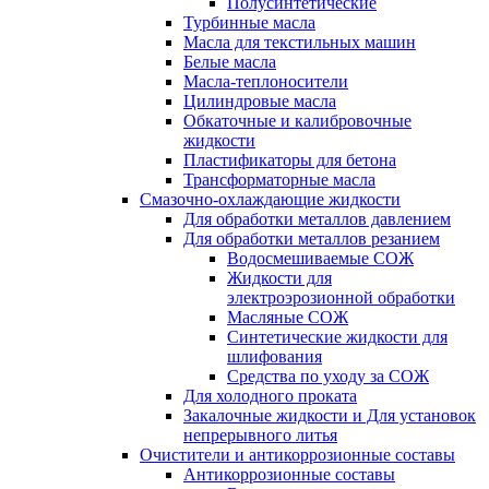
Полусинтетические
Турбинные масла
Масла для текстильных машин
Белые масла
Масла-теплоносители
Цилиндровые масла
Обкаточные и калибровочные
жидкости
Пластификаторы для бетона
Трансформаторные масла
Смазочно-охлаждающие жидкости
Для обработки металлов давлением
Для обработки металлов резанием
Водосмешиваемые СОЖ
Жидкости для
электроэрозионной обработки
Масляные СОЖ
Синтетические жидкости для
шлифования
Средства по уходу за СОЖ
Для холодного проката
Закалочные жидкости и Для установок
непрерывного литья
Очистители и антикоррозионные составы
Антикоррозионные составы