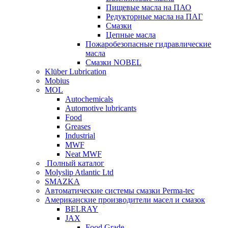
Пищевые масла на ПАО
Редукторные масла на ПАГ
Смазки
Цепные масла
Пожаробезопасные гидравлические
масла
Смазки NOBEL
Klüber Lubrication
Mobius
MOL
Autochemicals
Automotive lubricants
Food
Greases
Industrial
MWF
Neat MWF
Полный каталог
Molyslip Atlantic Ltd
SMAZKA
Автоматические системы смазки Perma-tec
Американские производители масел и смазок
BELRAY
JAX
Food Grade