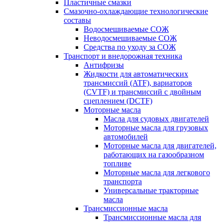
Пластичные смазки
Смазочно-охлаждающие технологические
составы
Водосмешиваемые СОЖ
Неводосмешиваемые СОЖ
Средства по уходу за СОЖ
Транспорт и внедорожная техника
Антифризы
Жидкости для автоматических
трансмиссий (ATF), вариаторов
(CVTF) и трансмиссий с двойным
сцеплением (DCTF)
Моторные масла
Масла для судовых двигателей
Моторные масла для грузовых
автомобилей
Моторные масла для двигателей,
работающих на газообразном
топливе
Моторные масла для легкового
транспорта
Универсальные тракторные
масла
Трансмиссионные масла
Трансмиссионные масла для