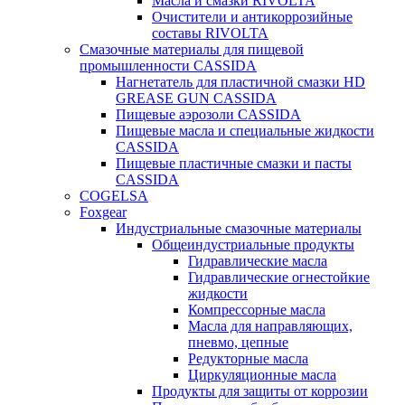
Масла и смазки RIVOLTA
Очистители и антикоррозийные
составы RIVOLTA
Смазочные материалы для пищевой
промышленности CASSIDA
Нагнетатель для пластичной смазки HD
GREASE GUN CASSIDA
Пищевые аэрозоли CASSIDA
Пищевые масла и специальные жидкости
CASSIDA
Пищевые пластичные смазки и пасты
CASSIDA
COGELSA
Foxgear
Индустриальные смазочные материалы
Общеиндустриальные продукты
Гидравлические масла
Гидравлические огнестойкие
жидкости
Компрессорные масла
Масла для направляющих,
пневмо, цепные
Редукторные масла
Циркуляционные масла
Продукты для защиты от коррозии