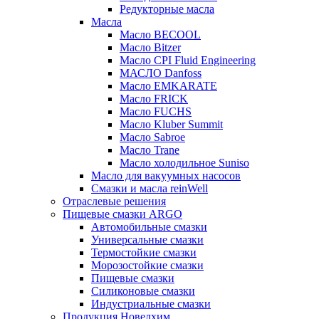
Редукторные масла
Масла
Масло BECOOL
Масло Bitzer
Масло CPI Fluid Engineering
МАСЛО Danfoss
Масло EMKARATE
Масло FRICK
Масло FUCHS
Масло Kluber Summit
Масло Sabroe
Масло Trane
Масло холодильное Suniso
Масло для вакуумных насосов
Смазки и масла reinWell
Отраслевые решения
Пищевые смазки ARGO
Автомобильные смазки
Универсальные смазки
Термостойкие смазки
Морозостойкие смазки
Пищевые смазки
Силиконовые смазки
Индустриальные смазки
Продукция Новелхим