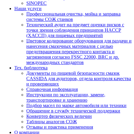
SINOPEC
Наши услуги
Профессиональная очистка, мойка и заправка
системы СОЖ станков
Технический аудит на предмет оценки рисков с
точки зрения соблюдения принципов HACCP
(ХАССП) для пищевых предприятий
Цветовое кодирование оборудования для раздачи и
нанесения смазочных материалов с целью
предотвращения перекрестного контакта и
загрязнения согласно FSSC 22000, BRC и др.
международных стандартов
Тех. библиотека
Документы по пищевой безопасности смазок
CASSIDA для аудиторов, отдела контроля качества
и проверяющих
Справочная информация
Инструкции по эксплуатации, замене,
транспортировке и хранению
Подбор масел по марке автомобиля или техники
Обращение в службу технической поддержки
Конвертер физических величин
Таблицы аналогов СОЖ
Отзывы и практика применения
О компании