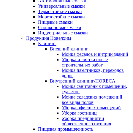
Автомобильные смазки
Универсальные смазки
Термостойкие смазки
Морозостойкие смазки
Пищевые смазки
Силиконовые смазки
Индустриальные смазки
Продукция Новелхим
Клининг
Внешний клининг
Мойка фасадов и витрин зданий
Уборка и чистка после
строительных работ
Мойка памятников, переходов
дорог
Внутренний клининг/HORECA
Мойка санитарных помещений,
туалетов
Мойка складских помещений,
все виды полов
Уборка офисных помещений
Уборка гостиниц
Уборка предприятий
общественного питания
Пищевая промышленность