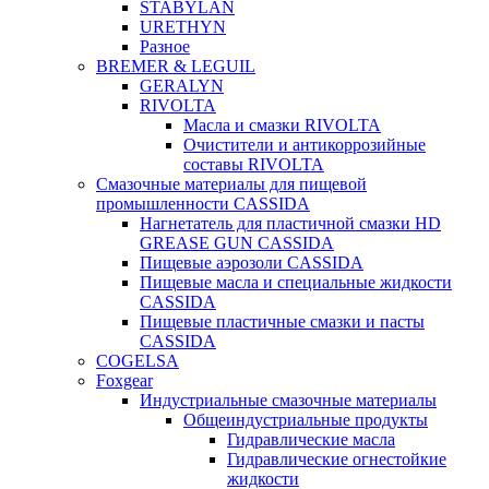
STABYLAN
URETHYN
Разное
BREMER & LEGUIL
GERALYN
RIVOLTA
Масла и смазки RIVOLTA
Очистители и антикоррозийные
составы RIVOLTA
Смазочные материалы для пищевой
промышленности CASSIDA
Нагнетатель для пластичной смазки HD
GREASE GUN CASSIDA
Пищевые аэрозоли CASSIDA
Пищевые масла и специальные жидкости
CASSIDA
Пищевые пластичные смазки и пасты
CASSIDA
COGELSA
Foxgear
Индустриальные смазочные материалы
Общеиндустриальные продукты
Гидравлические масла
Гидравлические огнестойкие
жидкости