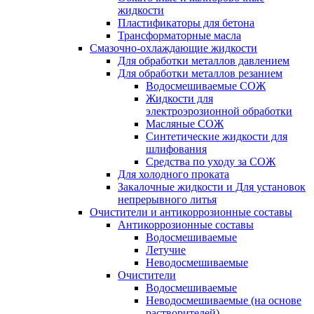
жидкости
Пластификаторы для бетона
Трансформаторные масла
Смазочно-охлаждающие жидкости
Для обработки металлов давлением
Для обработки металлов резанием
Водосмешиваемые СОЖ
Жидкости для
электроэрозионной обработки
Масляные СОЖ
Синтетические жидкости для
шлифования
Средства по уходу за СОЖ
Для холодного проката
Закалочные жидкости и Для установок
непрерывного литья
Очистители и антикоррозионные составы
Антикоррозионные составы
Водосмешиваемые
Летучие
Неводосмешиваемые
Очистители
Водосмешиваемые
Неводосмешиваемые (на основе
растворителей)