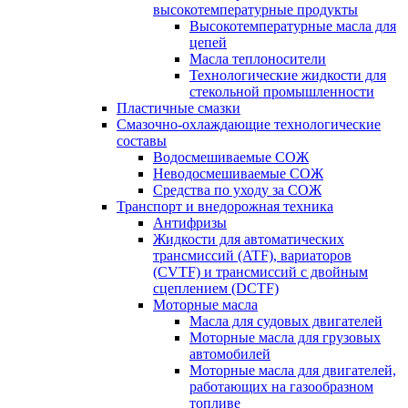
высокотемпературные продукты
Высокотемпературные масла для
цепей
Масла теплоносители
Технологические жидкости для
стекольной промышленности
Пластичные смазки
Смазочно-охлаждающие технологические
составы
Водосмешиваемые СОЖ
Неводосмешиваемые СОЖ
Средства по уходу за СОЖ
Транспорт и внедорожная техника
Антифризы
Жидкости для автоматических
трансмиссий (ATF), вариаторов
(CVTF) и трансмиссий с двойным
сцеплением (DCTF)
Моторные масла
Масла для судовых двигателей
Моторные масла для грузовых
автомобилей
Моторные масла для двигателей,
работающих на газообразном
топливе