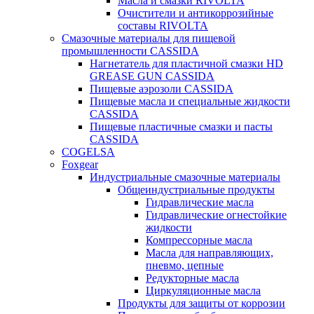
Масла и смазки RIVOLTA
Очистители и антикоррозийные
составы RIVOLTA
Смазочные материалы для пищевой
промышленности CASSIDA
Нагнетатель для пластичной смазки HD
GREASE GUN CASSIDA
Пищевые аэрозоли CASSIDA
Пищевые масла и специальные жидкости
CASSIDA
Пищевые пластичные смазки и пасты
CASSIDA
COGELSA
Foxgear
Индустриальные смазочные материалы
Общеиндустриальные продукты
Гидравлические масла
Гидравлические огнестойкие
жидкости
Компрессорные масла
Масла для направляющих,
пневмо, цепные
Редукторные масла
Циркуляционные масла
Продукты для защиты от коррозии