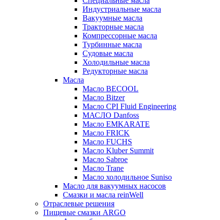
Специальные масла
Индустриальные масла
Вакуумные масла
Тракторные масла
Компрессорные масла
Турбинные масла
Судовые масла
Холодильные масла
Редукторные масла
Масла
Масло BECOOL
Масло Bitzer
Масло CPI Fluid Engineering
МАСЛО Danfoss
Масло EMKARATE
Масло FRICK
Масло FUCHS
Масло Kluber Summit
Масло Sabroe
Масло Trane
Масло холодильное Suniso
Масло для вакуумных насосов
Смазки и масла reinWell
Отраслевые решения
Пищевые смазки ARGO