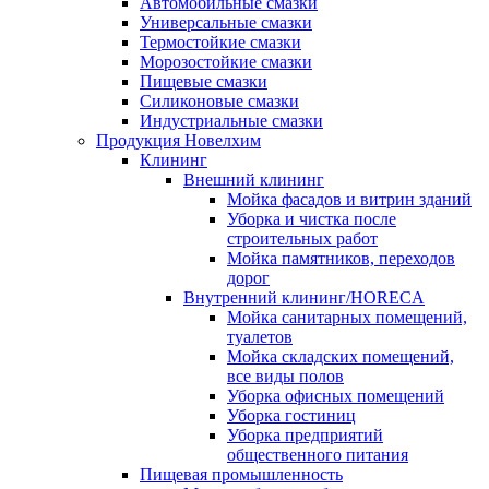
Автомобильные смазки
Универсальные смазки
Термостойкие смазки
Морозостойкие смазки
Пищевые смазки
Силиконовые смазки
Индустриальные смазки
Продукция Новелхим
Клининг
Внешний клининг
Мойка фасадов и витрин зданий
Уборка и чистка после
строительных работ
Мойка памятников, переходов
дорог
Внутренний клининг/HORECA
Мойка санитарных помещений,
туалетов
Мойка складских помещений,
все виды полов
Уборка офисных помещений
Уборка гостиниц
Уборка предприятий
общественного питания
Пищевая промышленность