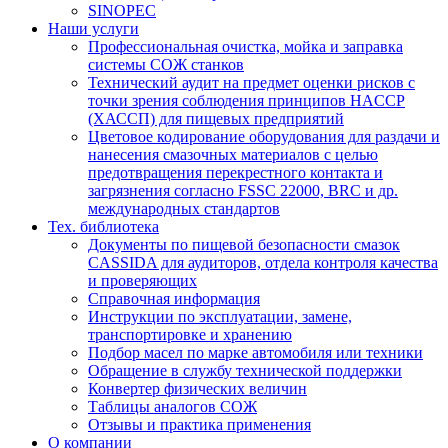
SINOPEC
Наши услуги
Профессиональная очистка, мойка и заправка
системы СОЖ станков
Технический аудит на предмет оценки рисков с
точки зрения соблюдения принципов HACCP
(ХАССП) для пищевых предприятий
Цветовое кодирование оборудования для раздачи и
нанесения смазочных материалов с целью
предотвращения перекрестного контакта и
загрязнения согласно FSSC 22000, BRC и др.
международных стандартов
Тех. библиотека
Документы по пищевой безопасности смазок
CASSIDA для аудиторов, отдела контроля качества
и проверяющих
Справочная информация
Инструкции по эксплуатации, замене,
транспортировке и хранению
Подбор масел по марке автомобиля или техники
Обращение в службу технической поддержки
Конвертер физических величин
Таблицы аналогов СОЖ
Отзывы и практика применения
О компании