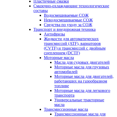
Пластичные смазки
Смазочно-охлаждающие технологические
составы
Водосмешиваемые СОЖ
Неводосмешиваемые СОЖ
Средства по уходу за СОЖ
Транспорт и внедорожная техника
Антифризы
Жидкости для автоматических
трансмиссий (ATF), вариаторов
(CVTF) и трансмиссий с двойным
сцеплением (DCTF)
Моторные масла
Масла для судовых двигателей
Моторные масла для грузовых
автомобилей
Моторные масла для двигателей,
работающих на газообразном
топливе
Моторные масла для легкового
транспорта
Универсальные тракторные
масла
Трансмиссионные масла
Трансмиссионные масла для