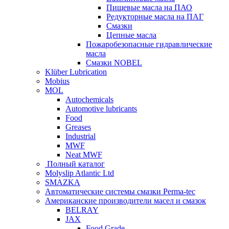
Пищевые масла на ПАО
Редукторные масла на ПАГ
Смазки
Цепные масла
Пожаробезопасные гидравлические
масла
Смазки NOBEL
Klüber Lubrication
Mobius
MOL
Autochemicals
Automotive lubricants
Food
Greases
Industrial
MWF
Neat MWF
Полный каталог
Molyslip Atlantic Ltd
SMAZKA
Автоматические системы смазки Perma-tec
Американские производители масел и смазок
BELRAY
JAX
Food Grade