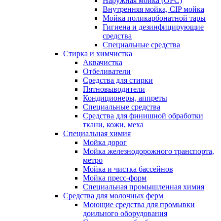
Наружная мойка (ОРС)
Внутренняя мойка, CIP мойка
Мойка поликарбонатной тары
Гигиена и дезинфицирующие
средства
Специальные средства
Стирка и химчистка
Аквачистка
Отбеливатели
Средства для стирки
Пятновыводители
Кондиционеры, аппреты
Специальные средства
Средства для финишной обработки
ткани, кожи, меха
Специальная химия
Мойка дорог
Мойка железнодорожного транспорта,
метро
Мойка и чистка бассейнов
Мойка пресс-форм
Специальная промышленная химия
Средства для молочных ферм
Моющие средства для промывки
доильного оборудования