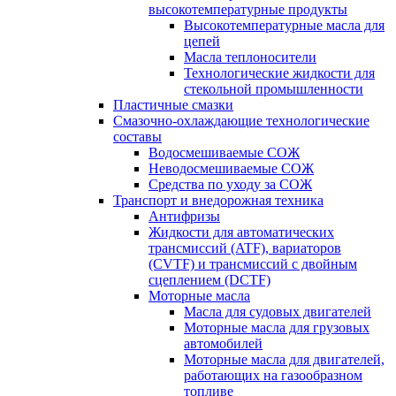
высокотемпературные продукты
Высокотемпературные масла для
цепей
Масла теплоносители
Технологические жидкости для
стекольной промышленности
Пластичные смазки
Смазочно-охлаждающие технологические
составы
Водосмешиваемые СОЖ
Неводосмешиваемые СОЖ
Средства по уходу за СОЖ
Транспорт и внедорожная техника
Антифризы
Жидкости для автоматических
трансмиссий (ATF), вариаторов
(CVTF) и трансмиссий с двойным
сцеплением (DCTF)
Моторные масла
Масла для судовых двигателей
Моторные масла для грузовых
автомобилей
Моторные масла для двигателей,
работающих на газообразном
топливе