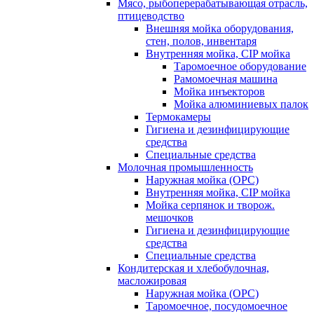
Мясо, рыбоперерабатывающая отрасль,
птицеводство
Внешняя мойка оборудования,
стен, полов, инвентаря
Внутренняя мойка, CIP мойка
Таромоечное оборудование
Рамомоечная машина
Мойка инъекторов
Мойка алюминиевых палок
Термокамеры
Гигиена и дезинфицирующие
средства
Специальные средства
Молочная промышленность
Наружная мойка (ОРС)
Внутренняя мойка, CIP мойка
Мойка серпянок и творож.
мешочков
Гигиена и дезинфицирующие
средства
Специальные средства
Кондитерская и хлебобулочная,
масложировая
Наружная мойка (ОРС)
Таромоечное, посудомоечное