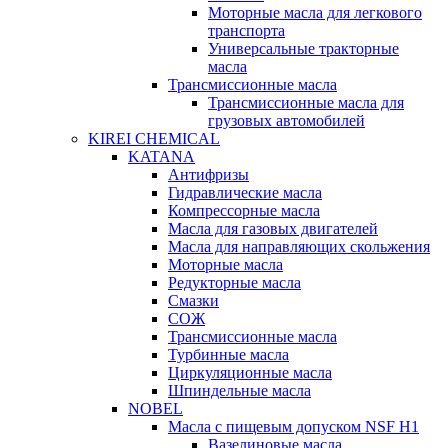
Моторные масла для легкового
транспорта
Универсальные тракторные
масла
Трансмиссионные масла
Трансмиссионные масла для
грузовых автомобилей
KIREI CHEMICAL
KATANA
Антифризы
Гидравлические масла
Компрессорные масла
Масла для газовых двигателей
Масла для направляющих скольжения
Моторные масла
Редукторные масла
Смазки
СОЖ
Трансмиссионные масла
Турбинные масла
Циркуляционные масла
Шпиндельные масла
NOBEL
Масла с пищевым допуском NSF H1
Вазелиновые масла