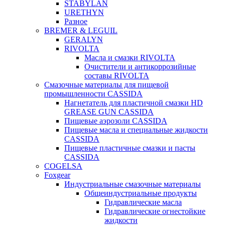
STABYLAN
URETHYN
Разное
BREMER & LEGUIL
GERALYN
RIVOLTA
Масла и смазки RIVOLTA
Очистители и антикоррозийные
составы RIVOLTA
Смазочные материалы для пищевой
промышленности CASSIDA
Нагнетатель для пластичной смазки HD
GREASE GUN CASSIDA
Пищевые аэрозоли CASSIDA
Пищевые масла и специальные жидкости
CASSIDA
Пищевые пластичные смазки и пасты
CASSIDA
COGELSA
Foxgear
Индустриальные смазочные материалы
Общеиндустриальные продукты
Гидравлические масла
Гидравлические огнестойкие
жидкости