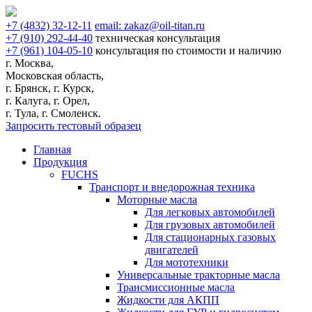
+7
(4832)
32-12-11
email:
zakaz@oil-titan.ru
+7
(910)
292-44-40
техническая консультация
+7
(961)
104-05-10
консультация по стоимости и наличию
г. Москва,
Московская область,
г. Брянск, г. Курск,
г. Калуга, г. Орел,
г. Тула, г. Смоленск.
Запросить тестовый образец
Главная
Продукция
FUCHS
Транспорт и внедорожная техника
Моторные масла
Для легковых автомобилей
Для грузовых автомобилей
Для стационарных газовых
двигателей
Для мототехники
Универсальные тракторные масла
Трансмиссионные масла
Жидкости для АКПП