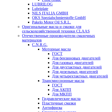
LUBRILOG
Lubriplate
NILS ITALIA GMBH
OKS Spezialschmierstoffe GmbH
Pakelo Motor Oil S.R.L.
Оригинальные масла и смазки для
сельскохозяйственной техники CLAAS
Отечественные производители смазочных
материалов
C.N.R.G.
Моторные масла
ГОСТ
Для бензиновых двигателей
Для газовых двигателей
Для двухтактных двигателей
Для дизельных двигателей
Для четырехтактных двигателей
Трансмиссионные масла
ГОСТ
Для АКПП
Для МКПП
Гидравлические масла
Пластичные смазки
Антифризы