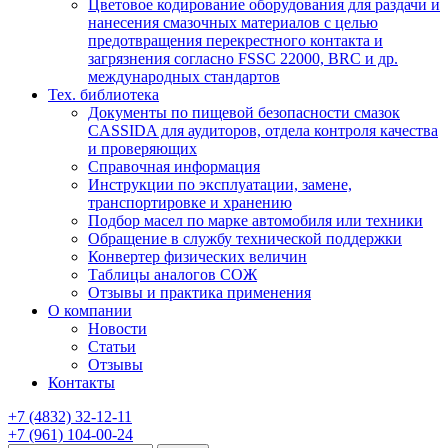
Цветовое кодирование оборудования для раздачи и
нанесения смазочных материалов с целью
предотвращения перекрестного контакта и
загрязнения согласно FSSC 22000, BRC и др.
международных стандартов
Тех. библиотека
Документы по пищевой безопасности смазок
CASSIDA для аудиторов, отдела контроля качества
и проверяющих
Справочная информация
Инструкции по эксплуатации, замене,
транспортировке и хранению
Подбор масел по марке автомобиля или техники
Обращение в службу технической поддержки
Конвертер физических величин
Таблицы аналогов СОЖ
Отзывы и практика применения
О компании
Новости
Статьи
Отзывы
Контакты
+7
(4832)
32-12-11
+7
(961)
104-00-24