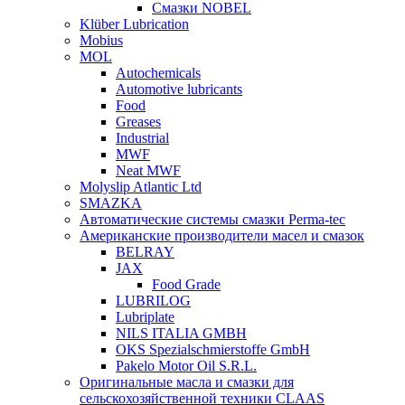
Смазки NOBEL
Klüber Lubrication
Mobius
MOL
Autochemicals
Automotive lubricants
Food
Greases
Industrial
MWF
Neat MWF
Molyslip Atlantic Ltd
SMAZKA
Автоматические системы смазки Perma-tec
Американские производители масел и смазок
BELRAY
JAX
Food Grade
LUBRILOG
Lubriplate
NILS ITALIA GMBH
OKS Spezialschmierstoffe GmbH
Pakelo Motor Oil S.R.L.
Оригинальные масла и смазки для
сельскохозяйственной техники CLAAS