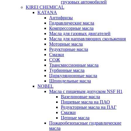
грузовых автомобилей
KIREI CHEMICAL
KATANA
Антифризы
Гидравлические масла
Компрессорные масла
Масла для газовых двигателей
Масла для направляющих скольжения
Моторные масла
Редукторные масла
Смазки
СОЖ
Трансмиссионные масла
Турбинные масла
Циркуляционные масла
Шпиндельные масла
NOBEL
Масла с пищевым допуском NSF H1
Вазелиновые масла
Пищевые масла на ПАО
Редукторные масла на ПАГ
Смазки
Цепные масла
Пожаробезопасные гидравлические
масла