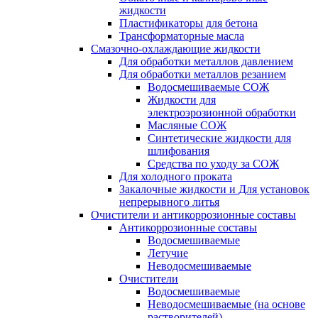
жидкости
Пластификаторы для бетона
Трансформаторные масла
Смазочно-охлаждающие жидкости
Для обработки металлов давлением
Для обработки металлов резанием
Водосмешиваемые СОЖ
Жидкости для
электроэрозионной обработки
Масляные СОЖ
Синтетические жидкости для
шлифования
Средства по уходу за СОЖ
Для холодного проката
Закалочные жидкости и Для установок
непрерывного литья
Очистители и антикоррозионные составы
Антикоррозионные составы
Водосмешиваемые
Летучие
Неводосмешиваемые
Очистители
Водосмешиваемые
Неводосмешиваемые (на основе
растворителей)