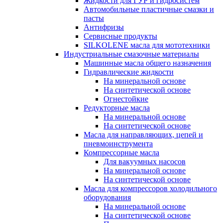
Жидкости для ГУР и гидросистем
Автомобильные пластичные смазки и
пасты
Антифризы
Сервисные продукты
SILKOLENE масла для мототехники
Индустриальные смазочные материалы
Машинные масла общего назначения
Гидравлические жидкости
На минеральной основе
На синтетической основе
Огнестойкие
Редукторные масла
На минеральной основе
На синтетической основе
Масла для направляющих, цепей и
пневмоинструмента
Компрессорные масла
Для вакуумных насосов
На минеральной основе
На синтетической основе
Масла для компрессоров холодильного
оборудования
На минеральной основе
На синтетической основе