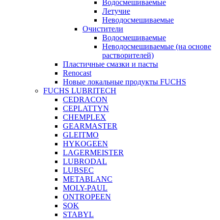
Водосмешиваемые
Летучие
Неводосмешиваемые
Очистители
Водосмешиваемые
Неводосмешиваемые (на основе
растворителей)
Пластичные смазки и пасты
Renocast
Новые локальные продукты FUCHS
FUCHS LUBRITECH
CEDRACON
CEPLATTYN
CHEMPLEX
GEARMASTER
GLEITMO
HYKOGEEN
LAGERMEISTER
LUBRODAL
LUBSEC
METABLANC
MOLY-PAUL
ONTROPEEN
SOK
STABYL