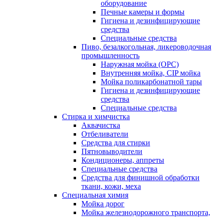
оборудование
Печные камеры и формы
Гигиена и дезинфицирующие
средства
Специальные средства
Пиво, безалкогольная, ликероводочная
промышленность
Наружная мойка (ОРС)
Внутренняя мойка, CIP мойка
Мойка поликарбонатной тары
Гигиена и дезинфицирующие
средства
Специальные средства
Стирка и химчистка
Аквачистка
Отбеливатели
Средства для стирки
Пятновыводители
Кондиционеры, аппреты
Специальные средства
Средства для финишной обработки
ткани, кожи, меха
Специальная химия
Мойка дорог
Мойка железнодорожного транспорта,