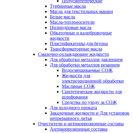
Полусинтетические
Турбинные масла
Масла для текстильных машин
Белые масла
Масла-теплоносители
Цилиндровые масла
Обкаточные и калибровочные
жидкости
Пластификаторы для бетона
Трансформаторные масла
Смазочно-охлаждающие жидкости
Для обработки металлов давлением
Для обработки металлов резанием
Водосмешиваемые СОЖ
Жидкости для
электроэрозионной обработки
Масляные СОЖ
Синтетические жидкости для
шлифования
Средства по уходу за СОЖ
Для холодного проката
Закалочные жидкости и Для установок
непрерывного литья
Очистители и антикоррозионные составы
Антикоррозионные составы