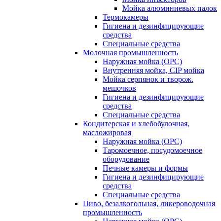
Мойка алюминиевых палок
Термокамеры
Гигиена и дезинфицирующие
средства
Специальные средства
Молочная промышленность
Наружная мойка (ОРС)
Внутренняя мойка, CIP мойка
Мойка серпянок и творож.
мешочков
Гигиена и дезинфицирующие
средства
Специальные средства
Кондитерская и хлебобулочная,
масложировая
Наружная мойка (ОРС)
Таромоечное, посудомоечное
оборудование
Печные камеры и формы
Гигиена и дезинфицирующие
средства
Специальные средства
Пиво, безалкогольная, ликероводочная
промышленность