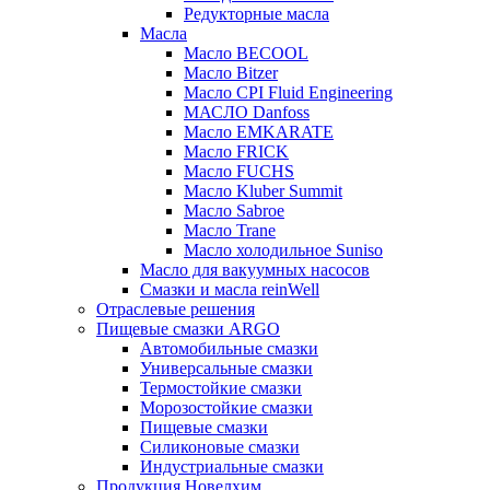
Редукторные масла
Масла
Масло BECOOL
Масло Bitzer
Масло CPI Fluid Engineering
МАСЛО Danfoss
Масло EMKARATE
Масло FRICK
Масло FUCHS
Масло Kluber Summit
Масло Sabroe
Масло Trane
Масло холодильное Suniso
Масло для вакуумных насосов
Смазки и масла reinWell
Отраслевые решения
Пищевые смазки ARGO
Автомобильные смазки
Универсальные смазки
Термостойкие смазки
Морозостойкие смазки
Пищевые смазки
Силиконовые смазки
Индустриальные смазки
Продукция Новелхим