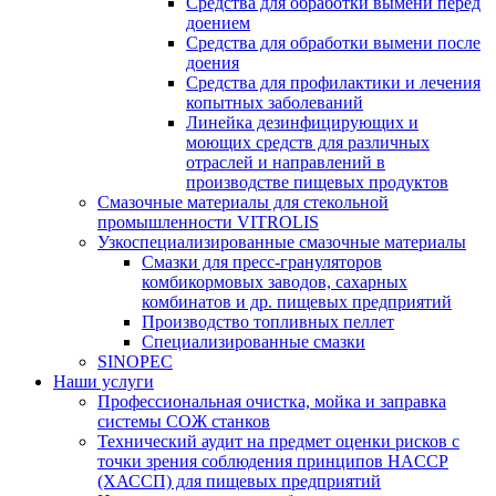
Средства для обработки вымени перед
доением
Средства для обработки вымени после
доения
Средства для профилактики и лечения
копытных заболеваний
Линейка дезинфицирующих и
моющих средств для различных
отраслей и направлений в
производстве пищевых продуктов
Смазочные материалы для стекольной
промышленности VITROLIS
Узкоспециализированные смазочные материалы
Смазки для пресс-грануляторов
комбикормовых заводов, сахарных
комбинатов и др. пищевых предприятий
Производство топливных пеллет
Специализированные смазки
SINOPEC
Наши услуги
Профессиональная очистка, мойка и заправка
системы СОЖ станков
Технический аудит на предмет оценки рисков с
точки зрения соблюдения принципов HACCP
(ХАССП) для пищевых предприятий