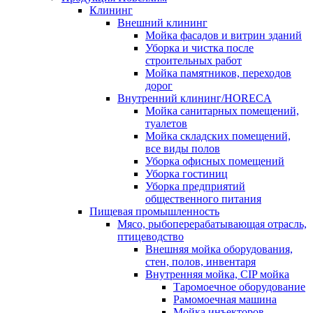
Клининг
Внешний клининг
Мойка фасадов и витрин зданий
Уборка и чистка после
строительных работ
Мойка памятников, переходов
дорог
Внутренний клининг/HORECA
Мойка санитарных помещений,
туалетов
Мойка складских помещений,
все виды полов
Уборка офисных помещений
Уборка гостиниц
Уборка предприятий
общественного питания
Пищевая промышленность
Мясо, рыбоперерабатывающая отрасль,
птицеводство
Внешняя мойка оборудования,
стен, полов, инвентаря
Внутренняя мойка, CIP мойка
Таромоечное оборудование
Рамомоечная машина
Мойка инъекторов