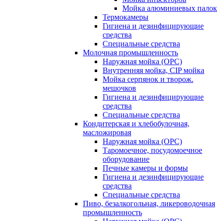
Мойка алюминиевых палок
Термокамеры
Гигиена и дезинфицирующие
средства
Специальные средства
Молочная промышленность
Наружная мойка (ОРС)
Внутренняя мойка, CIP мойка
Мойка серпянок и творож.
мешочков
Гигиена и дезинфицирующие
средства
Специальные средства
Кондитерская и хлебобулочная,
масложировая
Наружная мойка (ОРС)
Таромоечное, посудомоечное
оборудование
Печные камеры и формы
Гигиена и дезинфицирующие
средства
Специальные средства
Пиво, безалкогольная, ликероводочная
промышленность