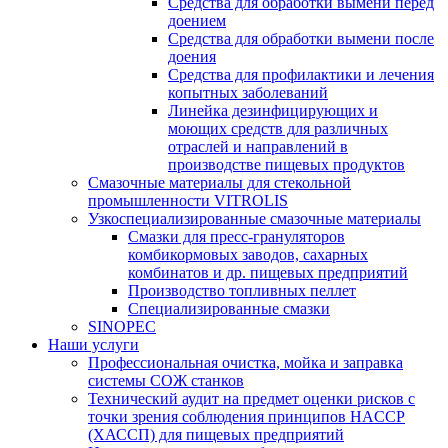
Средства для обработки вымени перед
доением
Средства для обработки вымени после
доения
Средства для профилактики и лечения
копытных заболеваний
Линейка дезинфицирующих и
моющих средств для различных
отраслей и направлений в
производстве пищевых продуктов
Смазочные материалы для стекольной
промышленности VITROLIS
Узкоспециализированные смазочные материалы
Смазки для пресс-грануляторов
комбикормовых заводов, сахарных
комбинатов и др. пищевых предприятий
Производство топливных пеллет
Специализированные смазки
SINOPEC
Наши услуги
Профессиональная очистка, мойка и заправка
системы СОЖ станков
Технический аудит на предмет оценки рисков с
точки зрения соблюдения принципов HACCP
(ХАССП) для пищевых предприятий