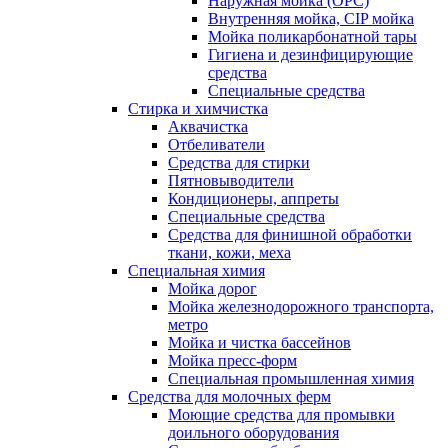
Наружная мойка (ОРС)
Внутренняя мойка, CIP мойка
Мойка поликарбонатной тары
Гигиена и дезинфицирующие
средства
Специальные средства
Стирка и химчистка
Аквачистка
Отбеливатели
Средства для стирки
Пятновыводители
Кондиционеры, аппреты
Специальные средства
Средства для финишной обработки
ткани, кожи, меха
Специальная химия
Мойка дорог
Мойка железнодорожного транспорта,
метро
Мойка и чистка бассейнов
Мойка пресс-форм
Специальная промышленная химия
Средства для молочных ферм
Моющие средства для промывки
доильного оборудования