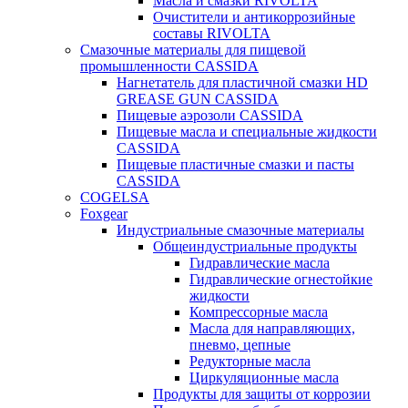
Масла и смазки RIVOLTA
Очистители и антикоррозийные
составы RIVOLTA
Смазочные материалы для пищевой
промышленности CASSIDA
Нагнетатель для пластичной смазки HD
GREASE GUN CASSIDA
Пищевые аэрозоли CASSIDA
Пищевые масла и специальные жидкости
CASSIDA
Пищевые пластичные смазки и пасты
CASSIDA
COGELSA
Foxgear
Индустриальные смазочные материалы
Общеиндустриальные продукты
Гидравлические масла
Гидравлические огнестойкие
жидкости
Компрессорные масла
Масла для направляющих,
пневмо, цепные
Редукторные масла
Циркуляционные масла
Продукты для защиты от коррозии