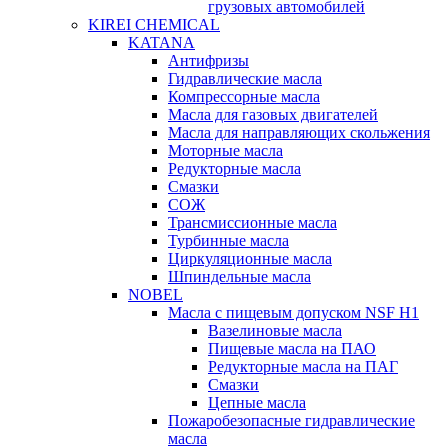
грузовых автомобилей
KIREI CHEMICAL
KATANA
Антифризы
Гидравлические масла
Компрессорные масла
Масла для газовых двигателей
Масла для направляющих скольжения
Моторные масла
Редукторные масла
Смазки
СОЖ
Трансмиссионные масла
Турбинные масла
Циркуляционные масла
Шпиндельные масла
NOBEL
Масла с пищевым допуском NSF H1
Вазелиновые масла
Пищевые масла на ПАО
Редукторные масла на ПАГ
Смазки
Цепные масла
Пожаробезопасные гидравлические
масла