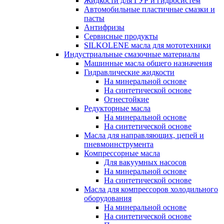
Жидкости для ГУР и гидросистем
Автомобильные пластичные смазки и
пасты
Антифризы
Сервисные продукты
SILKOLENE масла для мототехники
Индустриальные смазочные материалы
Машинные масла общего назначения
Гидравлические жидкости
На минеральной основе
На синтетической основе
Огнестойкие
Редукторные масла
На минеральной основе
На синтетической основе
Масла для направляющих, цепей и
пневмоинструмента
Компрессорные масла
Для вакуумных насосов
На минеральной основе
На синтетической основе
Масла для компрессоров холодильного
оборудования
На минеральной основе
На синтетической основе