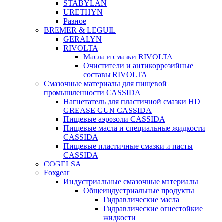
STABYLAN
URETHYN
Разное
BREMER & LEGUIL
GERALYN
RIVOLTA
Масла и смазки RIVOLTA
Очистители и антикоррозийные
составы RIVOLTA
Смазочные материалы для пищевой
промышленности CASSIDA
Нагнетатель для пластичной смазки HD
GREASE GUN CASSIDA
Пищевые аэрозоли CASSIDA
Пищевые масла и специальные жидкости
CASSIDA
Пищевые пластичные смазки и пасты
CASSIDA
COGELSA
Foxgear
Индустриальные смазочные материалы
Общеиндустриальные продукты
Гидравлические масла
Гидравлические огнестойкие
жидкости