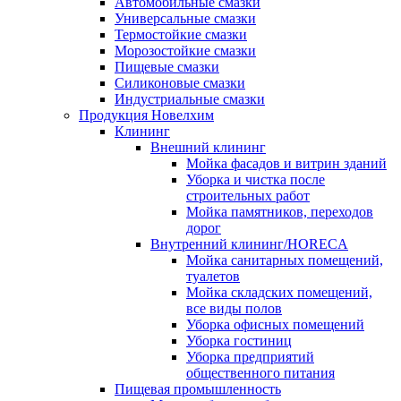
Автомобильные смазки
Универсальные смазки
Термостойкие смазки
Морозостойкие смазки
Пищевые смазки
Силиконовые смазки
Индустриальные смазки
Продукция Новелхим
Клининг
Внешний клининг
Мойка фасадов и витрин зданий
Уборка и чистка после
строительных работ
Мойка памятников, переходов
дорог
Внутренний клининг/HORECA
Мойка санитарных помещений,
туалетов
Мойка складских помещений,
все виды полов
Уборка офисных помещений
Уборка гостиниц
Уборка предприятий
общественного питания
Пищевая промышленность