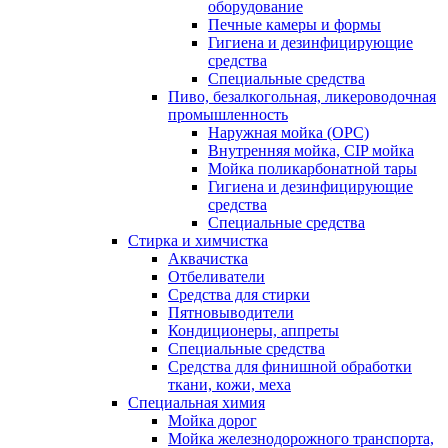
оборудование
Печные камеры и формы
Гигиена и дезинфицирующие
средства
Специальные средства
Пиво, безалкогольная, ликероводочная
промышленность
Наружная мойка (ОРС)
Внутренняя мойка, CIP мойка
Мойка поликарбонатной тары
Гигиена и дезинфицирующие
средства
Специальные средства
Стирка и химчистка
Аквачистка
Отбеливатели
Средства для стирки
Пятновыводители
Кондиционеры, аппреты
Специальные средства
Средства для финишной обработки
ткани, кожи, меха
Специальная химия
Мойка дорог
Мойка железнодорожного транспорта,