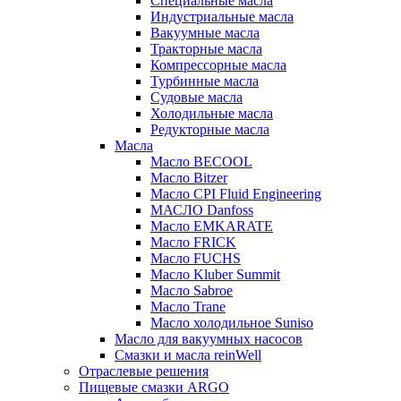
Специальные масла
Индустриальные масла
Вакуумные масла
Тракторные масла
Компрессорные масла
Турбинные масла
Судовые масла
Холодильные масла
Редукторные масла
Масла
Масло BECOOL
Масло Bitzer
Масло CPI Fluid Engineering
МАСЛО Danfoss
Масло EMKARATE
Масло FRICK
Масло FUCHS
Масло Kluber Summit
Масло Sabroe
Масло Trane
Масло холодильное Suniso
Масло для вакуумных насосов
Смазки и масла reinWell
Отраслевые решения
Пищевые смазки ARGO