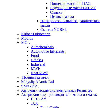
Пищевые масла на ПАО
Редукторные масла на ПАГ
Смазки
Цепные масла
Пожаробезопасные гидравлические
масла
Смазки NOBEL
Klüber Lubrication
Mobius
MOL
Autochemicals
Automotive lubricants
Food
Greases
Industrial
MWF
Neat MWF
Полный каталог
Molyslip Atlantic Ltd
SMAZKA
Автоматические системы смазки Perma-tec
Американские производители масел и смазок
BELRAY
JAX
Food Grade