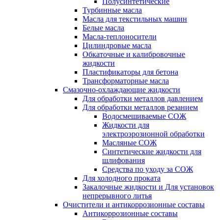
Полусинтетические
Турбинные масла
Масла для текстильных машин
Белые масла
Масла-теплоносители
Цилиндровые масла
Обкаточные и калибровочные
жидкости
Пластификаторы для бетона
Трансформаторные масла
Смазочно-охлаждающие жидкости
Для обработки металлов давлением
Для обработки металлов резанием
Водосмешиваемые СОЖ
Жидкости для
электроэрозионной обработки
Масляные СОЖ
Синтетические жидкости для
шлифования
Средства по уходу за СОЖ
Для холодного проката
Закалочные жидкости и Для установок
непрерывного литья
Очистители и антикоррозионные составы
Антикоррозионные составы