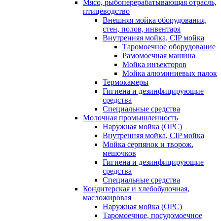
Мясо, рыбоперерабатывающая отрасль,
птицеводство
Внешняя мойка оборудования,
стен, полов, инвентаря
Внутренняя мойка, CIP мойка
Таромоечное оборудование
Рамомоечная машина
Мойка инъекторов
Мойка алюминиевых палок
Термокамеры
Гигиена и дезинфицирующие
средства
Специальные средства
Молочная промышленность
Наружная мойка (ОРС)
Внутренняя мойка, CIP мойка
Мойка серпянок и творож.
мешочков
Гигиена и дезинфицирующие
средства
Специальные средства
Кондитерская и хлебобулочная,
масложировая
Наружная мойка (ОРС)
Таромоечное, посудомоечное