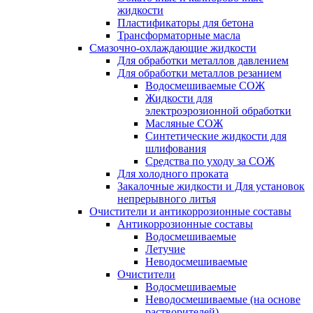
жидкости
Пластификаторы для бетона
Трансформаторные масла
Смазочно-охлаждающие жидкости
Для обработки металлов давлением
Для обработки металлов резанием
Водосмешиваемые СОЖ
Жидкости для
электроэрозионной обработки
Масляные СОЖ
Синтетические жидкости для
шлифования
Средства по уходу за СОЖ
Для холодного проката
Закалочные жидкости и Для установок
непрерывного литья
Очистители и антикоррозионные составы
Антикоррозионные составы
Водосмешиваемые
Летучие
Неводосмешиваемые
Очистители
Водосмешиваемые
Неводосмешиваемые (на основе
растворителей)