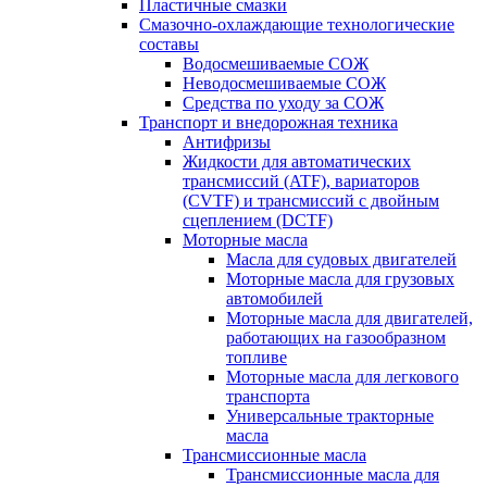
Пластичные смазки
Смазочно-охлаждающие технологические
составы
Водосмешиваемые СОЖ
Неводосмешиваемые СОЖ
Средства по уходу за СОЖ
Транспорт и внедорожная техника
Антифризы
Жидкости для автоматических
трансмиссий (ATF), вариаторов
(CVTF) и трансмиссий с двойным
сцеплением (DCTF)
Моторные масла
Масла для судовых двигателей
Моторные масла для грузовых
автомобилей
Моторные масла для двигателей,
работающих на газообразном
топливе
Моторные масла для легкового
транспорта
Универсальные тракторные
масла
Трансмиссионные масла
Трансмиссионные масла для