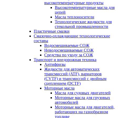
высокотемпературные продукты
Высокотемпературные масла для
цепей
Масла теплоносители
Технологические жидкости для
стекольной промышленности
Пластичные смазки
Смазочно-охлаждающие технологические
составы
Водосмешиваемые СОЖ
Неводосмешиваемые СОЖ
Средства по уходу за СОЖ
Транспорт и внедорожная техника
Антифризы
Жидкости для автоматических
трансмиссий (ATF), вариаторов
(CVTF) и трансмиссий с двойным
сцеплением (DCTF)
Моторные масла
Масла для судовых двигателей
Моторные масла для грузовых
автомобилей
Моторные масла для двигателей,
работающих на газообразном
топливе