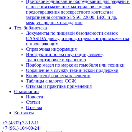
Цветовое кодирование оборудования для раздачи и
нанесения смазочных материалов с целью
предотвращения перекрестного контакта и
загрязнения согласно FSSC 22000, BRC и др.
международных стандартов
Тех. библиотека
Документы по пищевой безопасности смазок
CASSIDA для аудиторов, отдела контроля качества
и проверяющих
Справочная информация
Инструкции по эксплуатации, замене,
транспортировке и хранению
Подбор масел по марке автомобиля или техники
Обращение в службу технической поддержки
Конвертер физических величин
Таблицы аналогов СОЖ
Отзывы и практика применения
О компании
Новости
Статьи
Отзывы
Контакты
+7
(4832)
32-12-11
+7
(961)
104-00-24