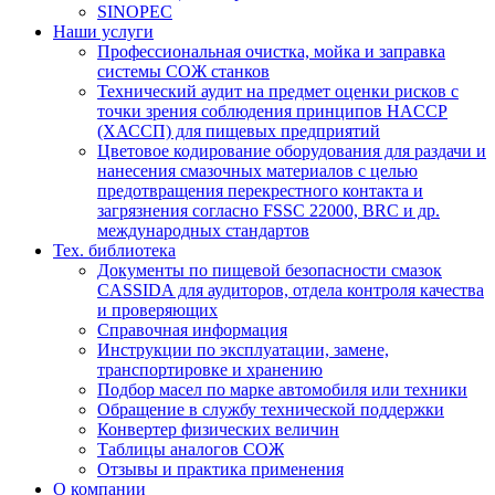
SINOPEC
Наши услуги
Профессиональная очистка, мойка и заправка
системы СОЖ станков
Технический аудит на предмет оценки рисков с
точки зрения соблюдения принципов HACCP
(ХАССП) для пищевых предприятий
Цветовое кодирование оборудования для раздачи и
нанесения смазочных материалов с целью
предотвращения перекрестного контакта и
загрязнения согласно FSSC 22000, BRC и др.
международных стандартов
Тех. библиотека
Документы по пищевой безопасности смазок
CASSIDA для аудиторов, отдела контроля качества
и проверяющих
Справочная информация
Инструкции по эксплуатации, замене,
транспортировке и хранению
Подбор масел по марке автомобиля или техники
Обращение в службу технической поддержки
Конвертер физических величин
Таблицы аналогов СОЖ
Отзывы и практика применения
О компании