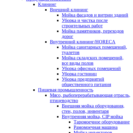
Клининг
Внешний клининг
Мойка фасадов и витрин зданий
Уборка и чистка после
строительных работ
Мойка памятников, переходов
дорог
Внутренний клининг/HORECA
Мойка санитарных помещений,
туалетов
Мойка складских помещений,
все виды полов
Уборка офисных помещений
Уборка гостиниц
Уборка предприятий
общественного питания
Пищевая промышленность
Мясо, рыбоперерабатывающая отрасль,
птицеводство
Внешняя мойка оборудования,
стен, полов, инвентаря
Внутренняя мойка, CIP мойка
Таромоечное оборудование
Рамомоечная машина
Мойка инъекторов