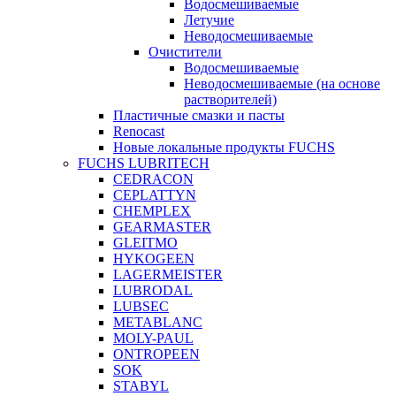
Водосмешиваемые
Летучие
Неводосмешиваемые
Очистители
Водосмешиваемые
Неводосмешиваемые (на основе
растворителей)
Пластичные смазки и пасты
Renocast
Новые локальные продукты FUCHS
FUCHS LUBRITECH
CEDRACON
CEPLATTYN
CHEMPLEX
GEARMASTER
GLEITMO
HYKOGEEN
LAGERMEISTER
LUBRODAL
LUBSEC
METABLANC
MOLY-PAUL
ONTROPEEN
SOK
STABYL