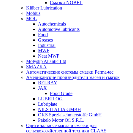
Смазки NOBEL
Klüber Lubrication
Mobius
MOL
Autochemicals
Automotive lubricants
Food
Greases
Industrial
MWF
Neat MWF
Molyslip Atlantic Ltd
SMAZKA
Автоматические системы смазки Perma-tec
Американские производители масел и смазок
BELRAY
JAX
Food Grade
LUBRILOG
Lubriplate
NILS ITALIA GMBH
OKS Spezialschmierstoffe GmbH
Pakelo Motor Oil S.R.L.
Оригинальные масла и смазки для
сельскохозяйственной техники CLAAS