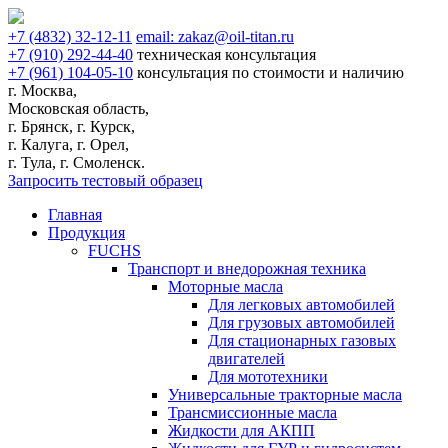
+7
(4832)
32-12-11
email:
zakaz@oil-titan.ru
+7
(910)
292-44-40
техническая консультация
+7
(961)
104-05-10
консультация по стоимости и наличию
г. Москва,
Московская область,
г. Брянск, г. Курск,
г. Калуга, г. Орел,
г. Тула, г. Смоленск.
Запросить тестовый образец
Главная
Продукция
FUCHS
Транспорт и внедорожная техника
Моторные масла
Для легковых автомобилей
Для грузовых автомобилей
Для стационарных газовых
двигателей
Для мототехники
Универсальные тракторные масла
Трансмиссионные масла
Жидкости для АКПП