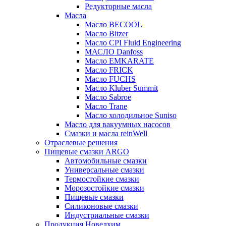
Редукторные масла
Масла
Масло BECOOL
Масло Bitzer
Масло CPI Fluid Engineering
МАСЛО Danfoss
Масло EMKARATE
Масло FRICK
Масло FUCHS
Масло Kluber Summit
Масло Sabroe
Масло Trane
Масло холодильное Suniso
Масло для вакуумных насосов
Смазки и масла reinWell
Отраслевые решения
Пищевые смазки ARGO
Автомобильные смазки
Универсальные смазки
Термостойкие смазки
Морозостойкие смазки
Пищевые смазки
Силиконовые смазки
Индустриальные смазки
Продукция Новелхим