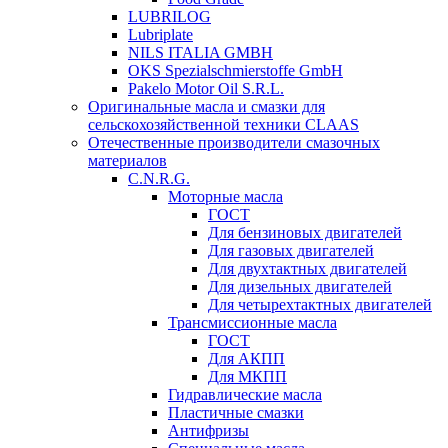
LUBRILOG
Lubriplate
NILS ITALIA GMBH
OKS Spezialschmierstoffe GmbH
Pakelo Motor Oil S.R.L.
Оригинальные масла и смазки для
сельскохозяйственной техники CLAAS
Отечественные производители смазочных
материалов
C.N.R.G.
Моторные масла
ГОСТ
Для бензиновых двигателей
Для газовых двигателей
Для двухтактных двигателей
Для дизельных двигателей
Для четырехтактных двигателей
Трансмиссионные масла
ГОСТ
Для АКПП
Для МКПП
Гидравлические масла
Пластичные смазки
Антифризы