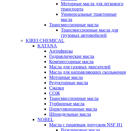
Моторные масла для легкового
транспорта
Универсальные тракторные
масла
Трансмиссионные масла
Трансмиссионные масла для
грузовых автомобилей
KIREI CHEMICAL
KATANA
Антифризы
Гидравлические масла
Компрессорные масла
Масла для газовых двигателей
Масла для направляющих скольжения
Моторные масла
Редукторные масла
Смазки
СОЖ
Трансмиссионные масла
Турбинные масла
Циркуляционные масла
Шпиндельные масла
NOBEL
Масла с пищевым допуском NSF H1
Вазелиновые масла