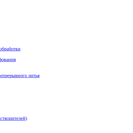
обработки
фования
непрерывного литья
створителей)