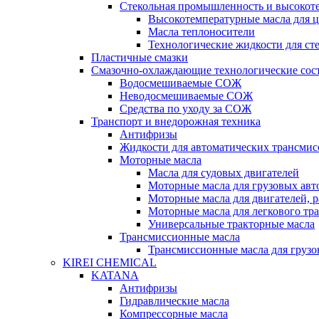
Стекольная промышленность и высокот
Высокотемпературные масла для 
Масла теплоносители
Технологические жидкости для с
Пластичные смазки
Смазочно-охлаждающие технологические сос
Водосмешиваемые СОЖ
Неводосмешиваемые СОЖ
Средства по уходу за СОЖ
Транспорт и внедорожная техника
Антифризы
Жидкости для автоматических трансмис
Моторные масла
Масла для судовых двигателей
Моторные масла для грузовых ав
Моторные масла для двигателей, 
Моторные масла для легкового тр
Универсальные тракторные масла
Трансмиссионные масла
Трансмиссионные масла для груз
KIREI CHEMICAL
KATANA
Антифризы
Гидравлические масла
Компрессорные масла