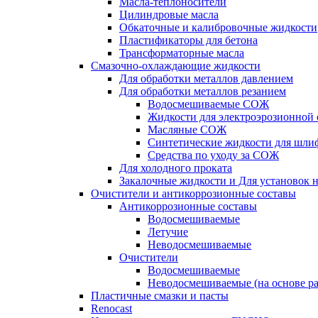
Масла-теплоносители
Цилиндровые масла
Обкаточные и калибровочные жидкости
Пластификаторы для бетона
Трансформаторные масла
Смазочно-охлаждающие жидкости
Для обработки металлов давлением
Для обработки металлов резанием
Водосмешиваемые СОЖ
Жидкости для электроэрозионной 
Масляные СОЖ
Синтетические жидкости для шли
Средства по уходу за СОЖ
Для холодного проката
Закалочные жидкости и Для установок 
Очистители и антикоррозионные составы
Антикоррозионные составы
Водосмешиваемые
Летучие
Неводосмешиваемые
Очистители
Водосмешиваемые
Неводосмешиваемые (на основе ра
Пластичные смазки и пасты
Renocast