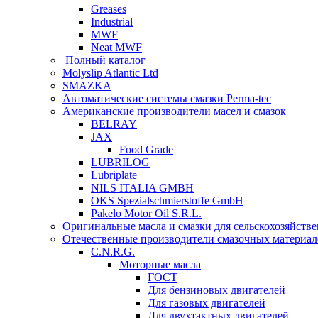
Greases
Industrial
MWF
Neat MWF
Полный каталог
Molyslip Atlantic Ltd
SMAZKA
Автоматические системы смазки Perma-tec
Американские производители масел и смазок
BELRAY
JAX
Food Grade
LUBRILOG
Lubriplate
NILS ITALIA GMBH
OKS Spezialschmierstoffe GmbH
Pakelo Motor Oil S.R.L.
Оригинальные масла и смазки для сельскохозяйст
Отечественные производители смазочных материал
C.N.R.G.
Моторные масла
ГОСТ
Для бензиновых двигателей
Для газовых двигателей
Для двухтактных двигателей