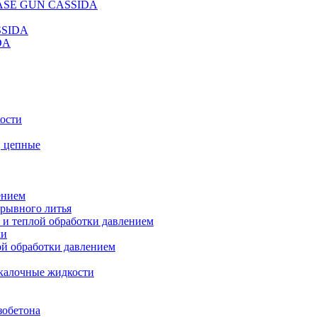
REASE GUN CASSIDA
SSIDA
DA
кости
, цепные
ением
ерывного литья
 и теплой обработки давлением
ки
ой обработки давлением
калочные жидкости
зобетона