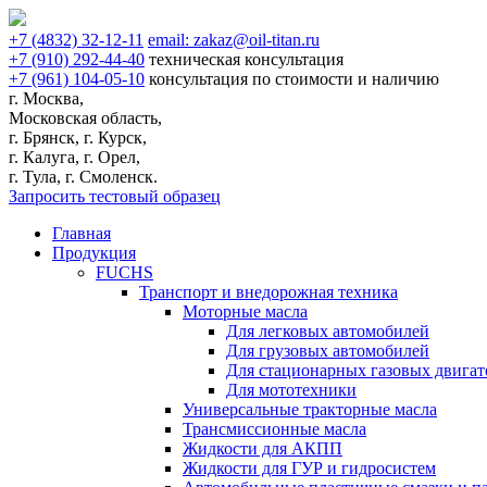
+7
(4832)
32-12-11
email:
zakaz@oil-titan.ru
+7
(910)
292-44-40
техническая консультация
+7
(961)
104-05-10
консультация по стоимости и наличию
г. Москва,
Московская область,
г. Брянск, г. Курск,
г. Калуга, г. Орел,
г. Тула, г. Смоленск.
Запросить тестовый образец
Главная
Продукция
FUCHS
Транспорт и внедорожная техника
Моторные масла
Для легковых автомобилей
Для грузовых автомобилей
Для стационарных газовых двигат
Для мототехники
Универсальные тракторные масла
Трансмиссионные масла
Жидкости для АКПП
Жидкости для ГУР и гидросистем