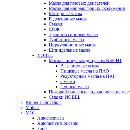
Масла для газовых двигателей
Масла для направляющих скольжения
Моторные масла
Редукторные масла
Смазки
СОЖ
Трансмиссионные масла
Турбинные масла
Циркуляционные масла
Шпиндельные масла
NOBEL
Масла с пищевым допуском NSF H1
Вазелиновые масла
Пищевые масла на ПАО
Редукторные масла на ПАГ
Смазки
Цепные масла
Пожаробезопасные гидравлические мас
Смазки NOBEL
Klüber Lubrication
Mobius
MOL
Autochemicals
Automotive lubricants
Food