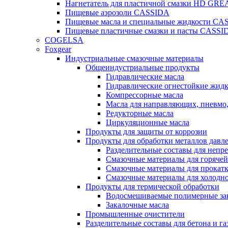
Нагнетатель для пластичной смазки HD G
Пищевые аэрозоли CASSIDA
Пищевые масла и специальные жидкости CA
Пищевые пластичные смазки и пасты CASSI
COGELSA
Foxgear
Индустриальные смазочные материалы
Общеиндустриальные продукты
Гидравлические масла
Гидравлические огнестойкие жид
Компрессорные масла
Масла для направляющих, пневмо
Редукторные масла
Циркуляционные масла
Продукты для защиты от коррозии
Продукты для обработки металлов давл
Разделительные составы для непр
Смазочные материалы для горячей
Смазочные материалы для прокат
Смазочные материалы для холодн
Продукты для термической обработки
Водосмешиваемые полимерные за
Закалочные масла
Промышленные очистители
Разделительные составы для бетона и га