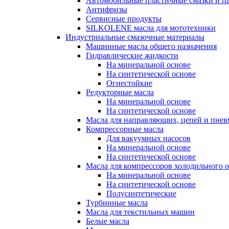
Автомобильные пластичные смазки и п
Антифризы
Сервисные продукты
SILKOLENE масла для мототехники
Индустриальные смазочные материалы
Машинные масла общего назначения
Гидравлические жидкости
На минеральной основе
На синтетической основе
Огнестойкие
Редукторные масла
На минеральной основе
На синтетической основе
Масла для направляющих, цепей и пне
Компрессорные масла
Для вакуумных насосов
На минеральной основе
На синтетической основе
Масла для компрессоров холодильного 
На минеральной основе
На синтетической основе
Полусинтетические
Турбинные масла
Масла для текстильных машин
Белые масла