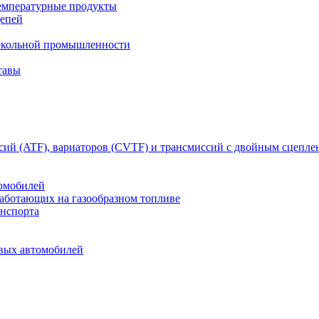
емпературные продукты
цепей
текольной промышленности
тавы
сий (ATF), вариаторов (CVTF) и трансмиссий с двойным сцепл
томобилей
работающих на газообразном топливе
анспорта
овых автомобилей