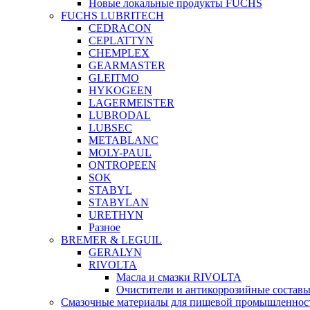
Новые локальные продукты FUCHS
FUCHS LUBRITECH
CEDRACON
CEPLATTYN
CHEMPLEX
GEARMASTER
GLEITMO
HYKOGEEN
LAGERMEISTER
LUBRODAL
LUBSEC
METABLANC
MOLY-PAUL
ONTROPEEN
SOK
STABYL
STABYLAN
URETHYN
Разное
BREMER & LEGUIL
GERALYN
RIVOLTA
Масла и смазки RIVOLTA
Очистители и антикоррозийные соста
Смазочные материалы для пищевой промышленно