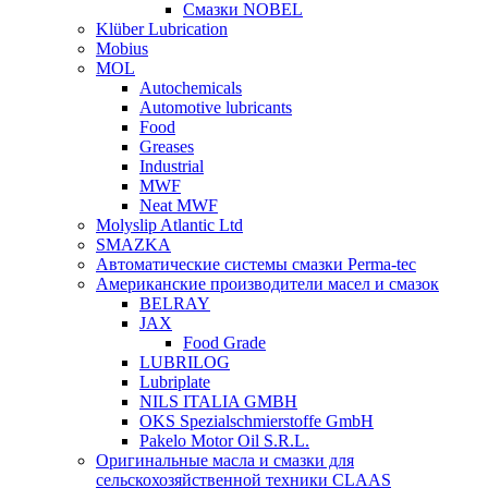
Смазки NOBEL
Klüber Lubrication
Mobius
MOL
Autochemicals
Automotive lubricants
Food
Greases
Industrial
MWF
Neat MWF
Molyslip Atlantic Ltd
SMAZKA
Автоматические системы смазки Perma-tec
Американские производители масел и смазок
BELRAY
JAX
Food Grade
LUBRILOG
Lubriplate
NILS ITALIA GMBH
OKS Spezialschmierstoffe GmbH
Pakelo Motor Oil S.R.L.
Оригинальные масла и смазки для
сельскохозяйственной техники CLAAS