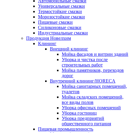
Автомобильные смазки
Универсальные смазки
Термостойкие смазки
Морозостойкие смазки
Пищевые смазки
Силиконовые смазки
Индустриальные смазки
Продукция Новелхим
Клининг
Внешний клининг
Мойка фасадов и витрин зданий
Уборка и чистка после
строительных работ
Мойка памятников, переходов
дорог
Внутренний клининг/HORECA
Мойка санитарных помещений,
туалетов
Мойка складских помещений,
все виды полов
Уборка офисных помещений
Уборка гостиниц
Уборка предприятий
общественного питания
Пищевая промышленность