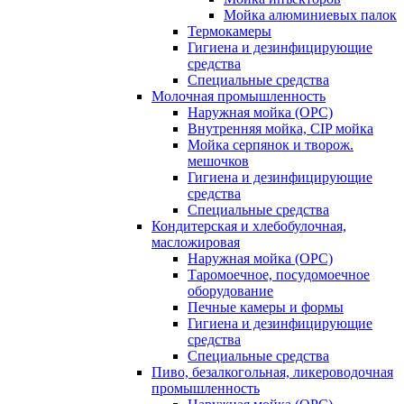
Мойка алюминиевых палок
Термокамеры
Гигиена и дезинфицирующие
средства
Специальные средства
Молочная промышленность
Наружная мойка (ОРС)
Внутренняя мойка, CIP мойка
Мойка серпянок и творож.
мешочков
Гигиена и дезинфицирующие
средства
Специальные средства
Кондитерская и хлебобулочная,
масложировая
Наружная мойка (ОРС)
Таромоечное, посудомоечное
оборудование
Печные камеры и формы
Гигиена и дезинфицирующие
средства
Специальные средства
Пиво, безалкогольная, ликероводочная
промышленность