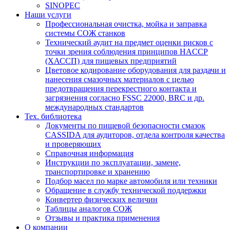
SINOPEC
Наши услуги
Профессиональная очистка, мойка и заправка
системы СОЖ станков
Технический аудит на предмет оценки рисков с
точки зрения соблюдения принципов HACCP
(ХАССП) для пищевых предприятий
Цветовое кодирование оборудования для раздачи и
нанесения смазочных материалов с целью
предотвращения перекрестного контакта и
загрязнения согласно FSSC 22000, BRC и др.
международных стандартов
Тех. библиотека
Документы по пищевой безопасности смазок
CASSIDA для аудиторов, отдела контроля качества
и проверяющих
Справочная информация
Инструкции по эксплуатации, замене,
транспортировке и хранению
Подбор масел по марке автомобиля или техники
Обращение в службу технической поддержки
Конвертер физических величин
Таблицы аналогов СОЖ
Отзывы и практика применения
О компании