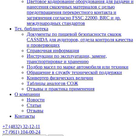
Цветовое кодирование оборудования для раздачи и
нанесения смазочных материалов с целью
предотвращения перекрестного контакта и
загрязнения согласно FSSC 22000, BRC и др.
международных стандартов
Тех. библиотека
Документы по пищевой безопасности смазок
CASSIDA для аудиторов, отдела контроля качества
и проверяющих
Справочная информация
Инструкции по эксплуатации, замене,
транспортировке и хранению
Подбор масел по марке автомобиля или техники
Обращение в службу технической поддержки
Конвертер физических величин
Таблицы аналогов СОЖ
Отзывы и практика применения
О компании
Новости
Статьи
Отзывы
Контакты
+7
(4832)
32-12-11
+7
(961)
104-00-24