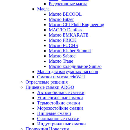
Редукторные масла
Масла
Масло BECOOL
Масло Bitzer
Масло CPI Fluid Engineering
МАСЛО Danfoss
Масло EMKARATE
Масло FRICK
Масло FUCHS
Масло Kluber Summit
Масло Sabroe
Масло Trane
Масло холодильное Suniso
Масло для вакуумных насосов
Смазки и масла reinWell
Отраслевые решения
Пищевые смазки ARGO
Автомобильные смазки
Универсальные смазки
Термостойкие смазки
Морозостойкие смазки
Пищевые смазки
Силиконовые смазки
Индустриальные смазки
Продукция Новелхим