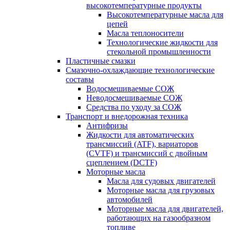
высокотемпературные продукты
Высокотемпературные масла для
цепей
Масла теплоносители
Технологические жидкости для
стекольной промышленности
Пластичные смазки
Смазочно-охлаждающие технологические
составы
Водосмешиваемые СОЖ
Неводосмешиваемые СОЖ
Средства по уходу за СОЖ
Транспорт и внедорожная техника
Антифризы
Жидкости для автоматических
трансмиссий (ATF), вариаторов
(CVTF) и трансмиссий с двойным
сцеплением (DCTF)
Моторные масла
Масла для судовых двигателей
Моторные масла для грузовых
автомобилей
Моторные масла для двигателей,
работающих на газообразном
топливе