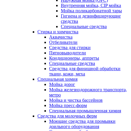
Наружная мойка (ОРС)
Внутренняя мойка, CIP мойка
Мойка поликарбонатной тары
Гигиена и дезинфицирующие
средства
Специальные средства
Стирка и химчистка
Аквачистка
Отбеливатели
Средства для стирки
Пятновыводители
Кондиционеры, аппреты
Специальные средства
Средства для финишной обработки
ткани, кожи, меха
Специальная химия
Мойка дорог
Мойка железнодорожного транспорта,
метро
Мойка и чистка бассейнов
Мойка пресс-форм
Специальная промышленная химия
Средства для молочных ферм
Моющие средства для промывки
доильного оборудования