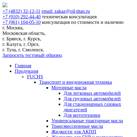
+7
(4832)
32-12-11
email:
zakaz@oil-titan.ru
+7
(910)
292-44-40
техническая консультация
+7
(961)
104-05-10
консультация по стоимости и наличию
г. Москва,
Московская область,
г. Брянск, г. Курск,
г. Калуга, г. Орел,
г. Тула, г. Смоленск.
Запросить тестовый образец
Главная
Продукция
FUCHS
Транспорт и внедорожная техника
Моторные масла
Для легковых автомобилей
Для грузовых автомобилей
Для стационарных газовых
двигателей
Для мототехники
Универсальные тракторные масла
Трансмиссионные масла
Жидкости для АКПП