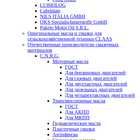
LUBRILOG
Lubriplate
NILS ITALIA GMBH
OKS Spezialschmierstoffe GmbH
Pakelo Motor Oil S.R.L.
Оригинальные масла и смазки для
сельскохозяйственной техники CLAAS
Отечественные производители смазочных
материалов
C.N.R.G.
Моторные масла
ГОСТ
Для бензиновых двигателей
Для газовых двигателей
Для двухтактных двигателей
Для дизельных двигателей
Для четырехтактных двигателей
Трансмиссионные масла
ГОСТ
Для АКПП
Для МКПП
Гидравлические масла
Пластичные смазки
Антифризы