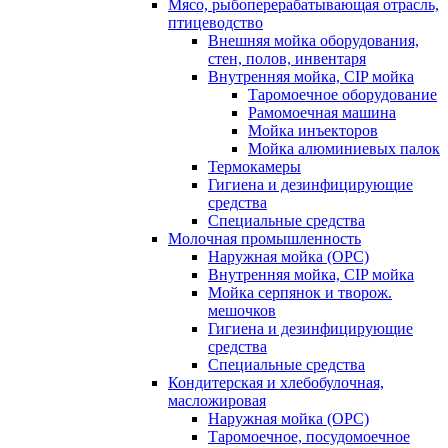
Мясо, рыбоперерабатывающая отрасль,
птицеводство
Внешняя мойка оборудования,
стен, полов, инвентаря
Внутренняя мойка, CIP мойка
Таромоечное оборудование
Рамомоечная машина
Мойка инъекторов
Мойка алюминиевых палок
Термокамеры
Гигиена и дезинфицирующие
средства
Специальные средства
Молочная промышленность
Наружная мойка (ОРС)
Внутренняя мойка, CIP мойка
Мойка серпянок и творож.
мешочков
Гигиена и дезинфицирующие
средства
Специальные средства
Кондитерская и хлебобулочная,
масложировая
Наружная мойка (ОРС)
Таромоечное, посудомоечное