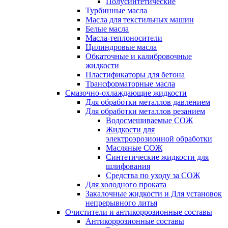
Полусинтетические
Турбинные масла
Масла для текстильных машин
Белые масла
Масла-теплоносители
Цилиндровые масла
Обкаточные и калибровочные
жидкости
Пластификаторы для бетона
Трансформаторные масла
Смазочно-охлаждающие жидкости
Для обработки металлов давлением
Для обработки металлов резанием
Водосмешиваемые СОЖ
Жидкости для
электроэрозионной обработки
Масляные СОЖ
Синтетические жидкости для
шлифования
Средства по уходу за СОЖ
Для холодного проката
Закалочные жидкости и Для установок
непрерывного литья
Очистители и антикоррозионные составы
Антикоррозионные составы