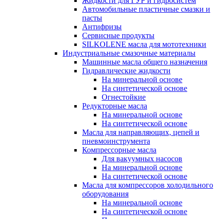
Жидкости для ГУР и гидросистем
Автомобильные пластичные смазки и
пасты
Антифризы
Сервисные продукты
SILKOLENE масла для мототехники
Индустриальные смазочные материалы
Машинные масла общего назначения
Гидравлические жидкости
На минеральной основе
На синтетической основе
Огнестойкие
Редукторные масла
На минеральной основе
На синтетической основе
Масла для направляющих, цепей и
пневмоинструмента
Компрессорные масла
Для вакуумных насосов
На минеральной основе
На синтетической основе
Масла для компрессоров холодильного
оборудования
На минеральной основе
На синтетической основе