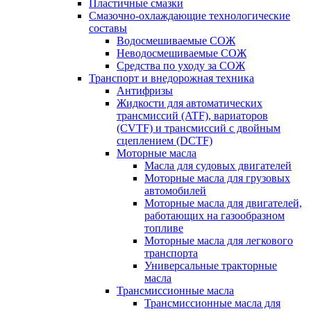
Пластичные смазки
Смазочно-охлаждающие технологические
составы
Водосмешиваемые СОЖ
Неводосмешиваемые СОЖ
Средства по уходу за СОЖ
Транспорт и внедорожная техника
Антифризы
Жидкости для автоматических
трансмиссий (ATF), вариаторов
(CVTF) и трансмиссий с двойным
сцеплением (DCTF)
Моторные масла
Масла для судовых двигателей
Моторные масла для грузовых
автомобилей
Моторные масла для двигателей,
работающих на газообразном
топливе
Моторные масла для легкового
транспорта
Универсальные тракторные
масла
Трансмиссионные масла
Трансмиссионные масла для