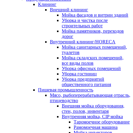
Клининг
Внешний клининг
Мойка фасадов и витрин зданий
Уборка и чистка после
строительных работ
Мойка памятников, переходов
дорог
Внутренний клининг/HORECA
Мойка санитарных помещений,
туалетов
Мойка складских помещений,
все виды полов
Уборка офисных помещений
Уборка гостиниц
Уборка предприятий
общественного питания
Пищевая промышленность
Мясо, рыбоперерабатывающая отрасль,
птицеводство
Внешняя мойка оборудования,
стен, полов, инвентаря
Внутренняя мойка, CIP мойка
Таромоечное оборудование
Рамомоечная машина
Мойка инъекторов