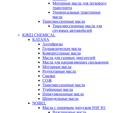
Моторные масла для легкового
транспорта
Универсальные тракторные
масла
Трансмиссионные масла
Трансмиссионные масла для
грузовых автомобилей
KIREI CHEMICAL
KATANA
Антифризы
Гидравлические масла
Компрессорные масла
Масла для газовых двигателей
Масла для направляющих скольжения
Моторные масла
Редукторные масла
Смазки
СОЖ
Трансмиссионные масла
Турбинные масла
Циркуляционные масла
Шпиндельные масла
NOBEL
Масла с пищевым допуском NSF H1
Вазелиновые масла