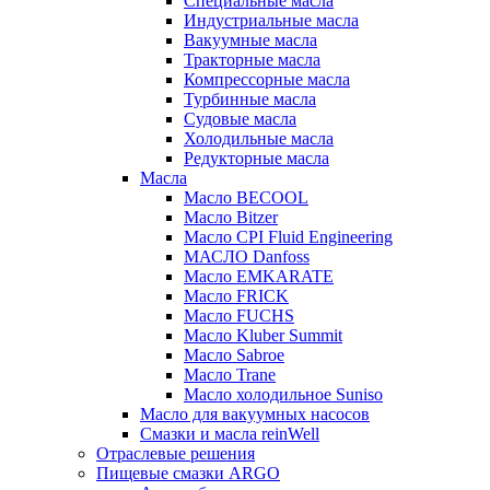
Специальные масла
Индустриальные масла
Вакуумные масла
Тракторные масла
Компрессорные масла
Турбинные масла
Судовые масла
Холодильные масла
Редукторные масла
Масла
Масло BECOOL
Масло Bitzer
Масло CPI Fluid Engineering
МАСЛО Danfoss
Масло EMKARATE
Масло FRICK
Масло FUCHS
Масло Kluber Summit
Масло Sabroe
Масло Trane
Масло холодильное Suniso
Масло для вакуумных насосов
Смазки и масла reinWell
Отраслевые решения
Пищевые смазки ARGO