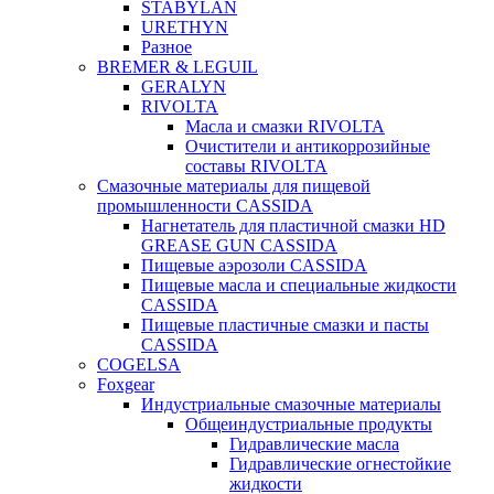
STABYLAN
URETHYN
Разное
BREMER & LEGUIL
GERALYN
RIVOLTA
Масла и смазки RIVOLTA
Очистители и антикоррозийные
составы RIVOLTA
Смазочные материалы для пищевой
промышленности CASSIDA
Нагнетатель для пластичной смазки HD
GREASE GUN CASSIDA
Пищевые аэрозоли CASSIDA
Пищевые масла и специальные жидкости
CASSIDA
Пищевые пластичные смазки и пасты
CASSIDA
COGELSA
Foxgear
Индустриальные смазочные материалы
Общеиндустриальные продукты
Гидравлические масла
Гидравлические огнестойкие
жидкости