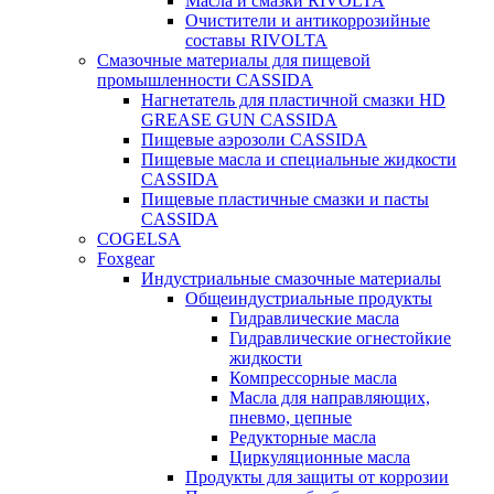
Масла и смазки RIVOLTA
Очистители и антикоррозийные
составы RIVOLTA
Смазочные материалы для пищевой
промышленности CASSIDA
Нагнетатель для пластичной смазки HD
GREASE GUN CASSIDA
Пищевые аэрозоли CASSIDA
Пищевые масла и специальные жидкости
CASSIDA
Пищевые пластичные смазки и пасты
CASSIDA
COGELSA
Foxgear
Индустриальные смазочные материалы
Общеиндустриальные продукты
Гидравлические масла
Гидравлические огнестойкие
жидкости
Компрессорные масла
Масла для направляющих,
пневмо, цепные
Редукторные масла
Циркуляционные масла
Продукты для защиты от коррозии