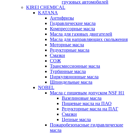
грузовых автомобилей
KIREI CHEMICAL
KATANA
Антифризы
Гидравлические масла
Компрессорные масла
Масла для газовых двигателей
Масла для направляющих скольжения
Моторные масла
Редукторные масла
Смазки
СОЖ
Трансмиссионные масла
Турбинные масла
Циркуляционные масла
Шпиндельные масла
NOBEL
Масла с пищевым допуском NSF H1
Вазелиновые масла
Пищевые масла на ПАО
Редукторные масла на ПАГ
Смазки
Цепные масла
Пожаробезопасные гидравлические
масла