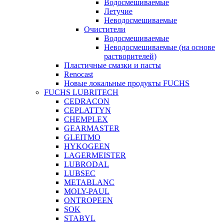
Водосмешиваемые
Летучие
Неводосмешиваемые
Очистители
Водосмешиваемые
Неводосмешиваемые (на основе
растворителей)
Пластичные смазки и пасты
Renocast
Новые локальные продукты FUCHS
FUCHS LUBRITECH
CEDRACON
CEPLATTYN
CHEMPLEX
GEARMASTER
GLEITMO
HYKOGEEN
LAGERMEISTER
LUBRODAL
LUBSEC
METABLANC
MOLY-PAUL
ONTROPEEN
SOK
STABYL