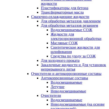
жидкости
Пластификаторы для бетона
Трансформаторные масла
Смазочно-охлаждающие жидкости
Для обработки металлов давлением
Для обработки металлов резанием
Водосмешиваемые СОЖ
Жидкости для
электроэрозионной обработки
Масляные СОЖ
Синтетические жидкости для
шлифования
Средства по уходу за СОЖ
Для холодного проката
Закалочные жидкости и Для установок
непрерывного литья
Очистители и антикоррозионные составы
Антикоррозионные составы
Водосмешиваемые
Летучие
Неводосмешиваемые
Очистители
Водосмешиваемые
Неводосмешиваемые (на основе
растворителей)