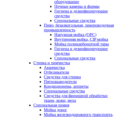
оборудование
Печные камеры и формы
Гигиена и дезинфицирующие
средства
Специальные средства
Пиво, безалкогольная, ликероводочная
промышленность
Наружная мойка (ОРС)
Внутренняя мойка, CIP мойка
Мойка поликарбонатной тары
Гигиена и дезинфицирующие
средства
Специальные средства
Стирка и химчистка
Аквачистка
Отбеливатели
Средства для стирки
Пятновыводители
Кондиционеры, аппреты
Специальные средства
Средства для финишной обработки
ткани, кожи, меха
Специальная химия
Мойка дорог
Мойка железнодорожного транспорта,