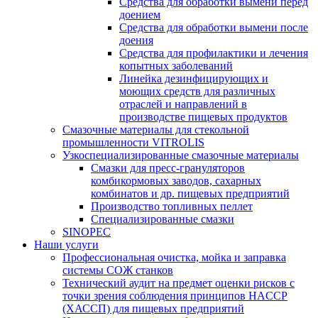
Средства для обработки вымени перед
доением
Средства для обработки вымени после
доения
Средства для профилактики и лечения
копытных заболеваний
Линейка дезинфицирующих и
моющих средств для различных
отраслей и направлений в
производстве пищевых продуктов
Смазочные материалы для стекольной
промышленности VITROLIS
Узкоспециализированные смазочные материалы
Смазки для пресс-грануляторов
комбикормовых заводов, сахарных
комбинатов и др. пищевых предприятий
Производство топливных пеллет
Специализированные смазки
SINOPEC
Наши услуги
Профессиональная очистка, мойка и заправка
системы СОЖ станков
Технический аудит на предмет оценки рисков с
точки зрения соблюдения принципов HACCP
(ХАССП) для пищевых предприятий