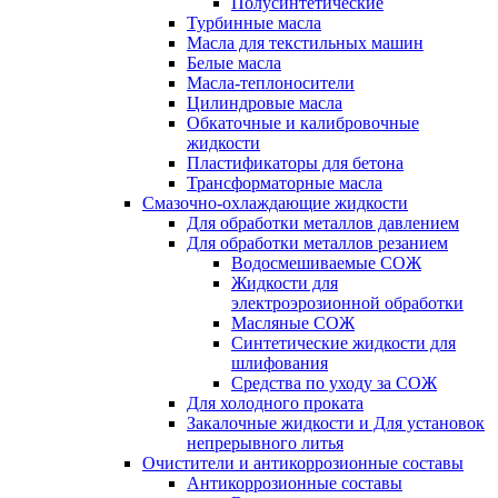
Полусинтетические
Турбинные масла
Масла для текстильных машин
Белые масла
Масла-теплоносители
Цилиндровые масла
Обкаточные и калибровочные
жидкости
Пластификаторы для бетона
Трансформаторные масла
Смазочно-охлаждающие жидкости
Для обработки металлов давлением
Для обработки металлов резанием
Водосмешиваемые СОЖ
Жидкости для
электроэрозионной обработки
Масляные СОЖ
Синтетические жидкости для
шлифования
Средства по уходу за СОЖ
Для холодного проката
Закалочные жидкости и Для установок
непрерывного литья
Очистители и антикоррозионные составы
Антикоррозионные составы