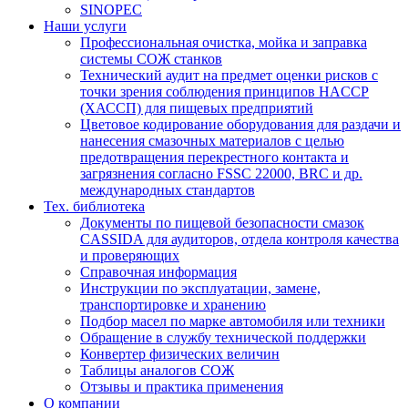
SINOPEC
Наши услуги
Профессиональная очистка, мойка и заправка
системы СОЖ станков
Технический аудит на предмет оценки рисков с
точки зрения соблюдения принципов HACCP
(ХАССП) для пищевых предприятий
Цветовое кодирование оборудования для раздачи и
нанесения смазочных материалов с целью
предотвращения перекрестного контакта и
загрязнения согласно FSSC 22000, BRC и др.
международных стандартов
Тех. библиотека
Документы по пищевой безопасности смазок
CASSIDA для аудиторов, отдела контроля качества
и проверяющих
Справочная информация
Инструкции по эксплуатации, замене,
транспортировке и хранению
Подбор масел по марке автомобиля или техники
Обращение в службу технической поддержки
Конвертер физических величин
Таблицы аналогов СОЖ
Отзывы и практика применения
О компании