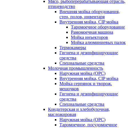
Мясо, рыбоперерабатывающая отрасль,
птицеводство
Внешняя мойка оборудования,
стен, полов, инвентаря
Внутренняя мойка, CIP мойка
Таромоечное оборудование
Рамомоечная машина
Мойка инъекторов
Мойка алюминиевых палок
Термокамеры
Гигиена и дезинфицирующие
средства
Специальные средства
Молочная промышленность
Наружная мойка (ОРС)
Внутренняя мойка, CIP мойка
Мойка серпянок и творож.
мешочков
Гигиена и дезинфицирующие
средства
Специальные средства
Кондитерская и хлебобулочная,
масложировая
Наружная мойка (ОРС)
Таромоечное, посудомоечное