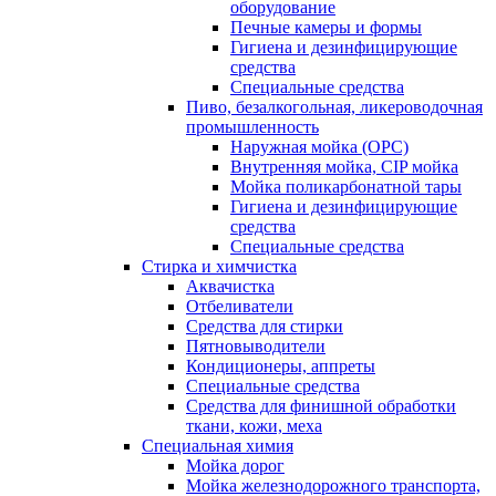
оборудование
Печные камеры и формы
Гигиена и дезинфицирующие
средства
Специальные средства
Пиво, безалкогольная, ликероводочная
промышленность
Наружная мойка (ОРС)
Внутренняя мойка, CIP мойка
Мойка поликарбонатной тары
Гигиена и дезинфицирующие
средства
Специальные средства
Стирка и химчистка
Аквачистка
Отбеливатели
Средства для стирки
Пятновыводители
Кондиционеры, аппреты
Специальные средства
Средства для финишной обработки
ткани, кожи, меха
Специальная химия
Мойка дорог
Мойка железнодорожного транспорта,