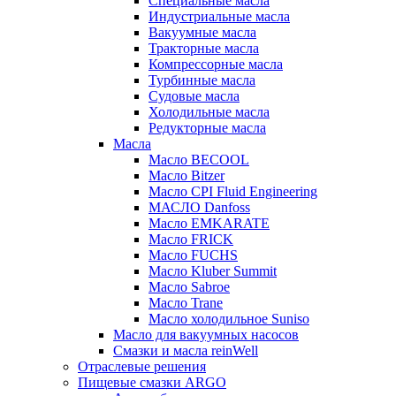
Специальные масла
Индустриальные масла
Вакуумные масла
Тракторные масла
Компрессорные масла
Турбинные масла
Судовые масла
Холодильные масла
Редукторные масла
Масла
Масло BECOOL
Масло Bitzer
Масло CPI Fluid Engineering
МАСЛО Danfoss
Масло EMKARATE
Масло FRICK
Масло FUCHS
Масло Kluber Summit
Масло Sabroe
Масло Trane
Масло холодильное Suniso
Масло для вакуумных насосов
Смазки и масла reinWell
Отраслевые решения
Пищевые смазки ARGO