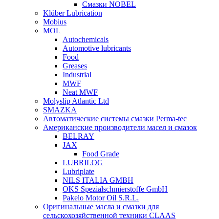
Смазки NOBEL
Klüber Lubrication
Mobius
MOL
Autochemicals
Automotive lubricants
Food
Greases
Industrial
MWF
Neat MWF
Molyslip Atlantic Ltd
SMAZKA
Автоматические системы смазки Perma-tec
Американские производители масел и смазок
BELRAY
JAX
Food Grade
LUBRILOG
Lubriplate
NILS ITALIA GMBH
OKS Spezialschmierstoffe GmbH
Pakelo Motor Oil S.R.L.
Оригинальные масла и смазки для
сельскохозяйственной техники CLAAS