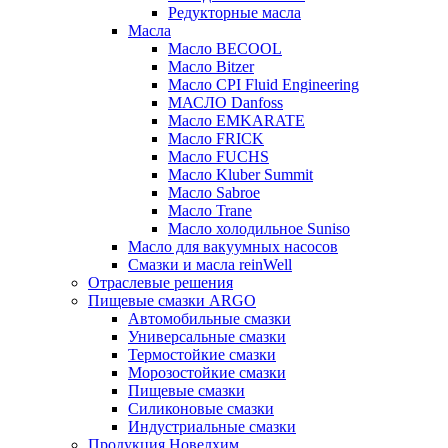
Редукторные масла
Масла
Масло BECOOL
Масло Bitzer
Масло CPI Fluid Engineering
МАСЛО Danfoss
Масло EMKARATE
Масло FRICK
Масло FUCHS
Масло Kluber Summit
Масло Sabroe
Масло Trane
Масло холодильное Suniso
Масло для вакуумных насосов
Смазки и масла reinWell
Отраслевые решения
Пищевые смазки ARGO
Автомобильные смазки
Универсальные смазки
Термостойкие смазки
Морозостойкие смазки
Пищевые смазки
Силиконовые смазки
Индустриальные смазки
Продукция Новелхим