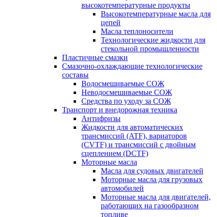
высокотемпературные продукты
Высокотемпературные масла для
цепей
Масла теплоносители
Технологические жидкости для
стекольной промышленности
Пластичные смазки
Смазочно-охлаждающие технологические
составы
Водосмешиваемые СОЖ
Неводосмешиваемые СОЖ
Средства по уходу за СОЖ
Транспорт и внедорожная техника
Антифризы
Жидкости для автоматических
трансмиссий (ATF), вариаторов
(CVTF) и трансмиссий с двойным
сцеплением (DCTF)
Моторные масла
Масла для судовых двигателей
Моторные масла для грузовых
автомобилей
Моторные масла для двигателей,
работающих на газообразном
топливе