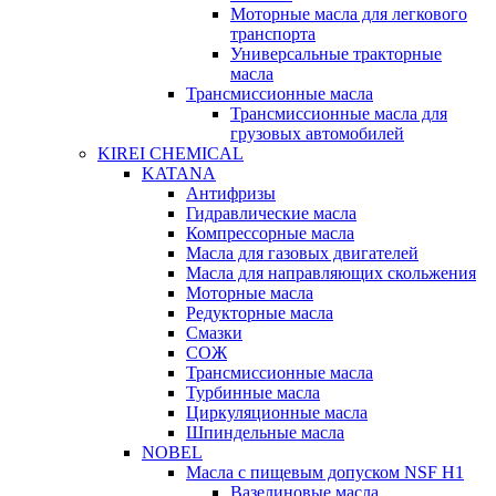
Моторные масла для легкового
транспорта
Универсальные тракторные
масла
Трансмиссионные масла
Трансмиссионные масла для
грузовых автомобилей
KIREI CHEMICAL
KATANA
Антифризы
Гидравлические масла
Компрессорные масла
Масла для газовых двигателей
Масла для направляющих скольжения
Моторные масла
Редукторные масла
Смазки
СОЖ
Трансмиссионные масла
Турбинные масла
Циркуляционные масла
Шпиндельные масла
NOBEL
Масла с пищевым допуском NSF H1
Вазелиновые масла