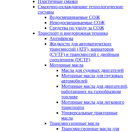
Пластичные смазки
Смазочно-охлаждающие технологические
составы
Водосмешиваемые СОЖ
Неводосмешиваемые СОЖ
Средства по уходу за СОЖ
Транспорт и внедорожная техника
Антифризы
Жидкости для автоматических
трансмиссий (ATF), вариаторов
(CVTF) и трансмиссий с двойным
сцеплением (DCTF)
Моторные масла
Масла для судовых двигателей
Моторные масла для грузовых
автомобилей
Моторные масла для двигателей,
работающих на газообразном
топливе
Моторные масла для легкового
транспорта
Универсальные тракторные
масла
Трансмиссионные масла
Трансмиссионные масла для