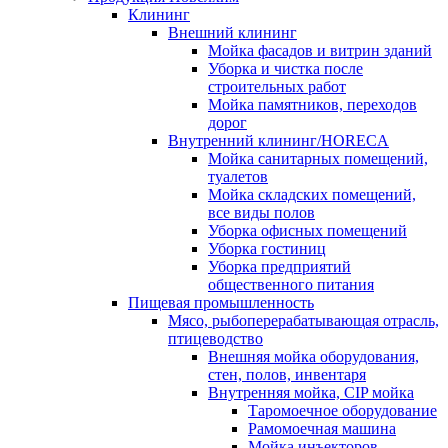
Клининг
Внешний клининг
Мойка фасадов и витрин зданий
Уборка и чистка после
строительных работ
Мойка памятников, переходов
дорог
Внутренний клининг/HORECA
Мойка санитарных помещений,
туалетов
Мойка складских помещений,
все виды полов
Уборка офисных помещений
Уборка гостиниц
Уборка предприятий
общественного питания
Пищевая промышленность
Мясо, рыбоперерабатывающая отрасль,
птицеводство
Внешняя мойка оборудования,
стен, полов, инвентаря
Внутренняя мойка, CIP мойка
Таромоечное оборудование
Рамомоечная машина
Мойка инъекторов