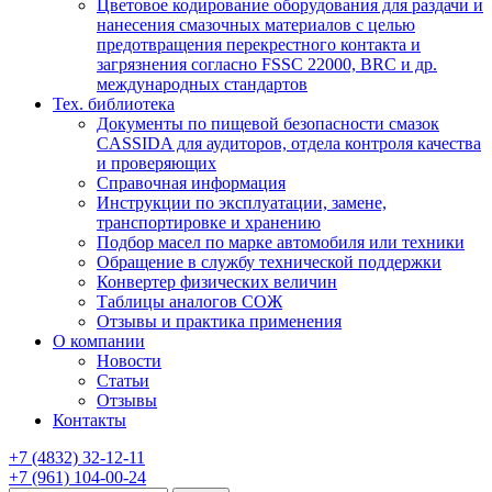
Цветовое кодирование оборудования для раздачи и
нанесения смазочных материалов с целью
предотвращения перекрестного контакта и
загрязнения согласно FSSC 22000, BRC и др.
международных стандартов
Тех. библиотека
Документы по пищевой безопасности смазок
CASSIDA для аудиторов, отдела контроля качества
и проверяющих
Справочная информация
Инструкции по эксплуатации, замене,
транспортировке и хранению
Подбор масел по марке автомобиля или техники
Обращение в службу технической поддержки
Конвертер физических величин
Таблицы аналогов СОЖ
Отзывы и практика применения
О компании
Новости
Статьи
Отзывы
Контакты
+7
(4832)
32-12-11
+7
(961)
104-00-24