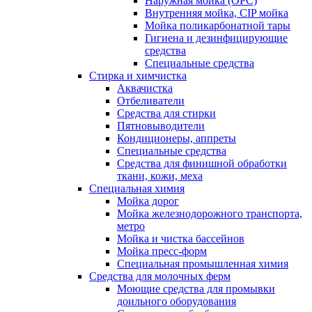
Наружная мойка (ОРС)
Внутренняя мойка, CIP мойка
Мойка поликарбонатной тары
Гигиена и дезинфицирующие
средства
Специальные средства
Стирка и химчистка
Аквачистка
Отбеливатели
Средства для стирки
Пятновыводители
Кондиционеры, аппреты
Специальные средства
Средства для финишной обработки
ткани, кожи, меха
Специальная химия
Мойка дорог
Мойка железнодорожного транспорта,
метро
Мойка и чистка бассейнов
Мойка пресс-форм
Специальная промышленная химия
Средства для молочных ферм
Моющие средства для промывки
доильного оборудования