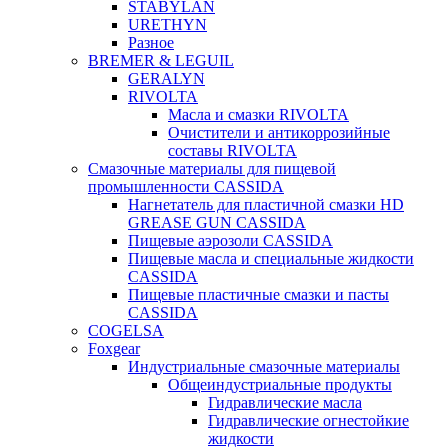
STABYLAN
URETHYN
Разное
BREMER & LEGUIL
GERALYN
RIVOLTA
Масла и смазки RIVOLTA
Очистители и антикоррозийные
составы RIVOLTA
Смазочные материалы для пищевой
промышленности CASSIDA
Нагнетатель для пластичной смазки HD
GREASE GUN CASSIDA
Пищевые аэрозоли CASSIDA
Пищевые масла и специальные жидкости
CASSIDA
Пищевые пластичные смазки и пасты
CASSIDA
COGELSA
Foxgear
Индустриальные смазочные материалы
Общеиндустриальные продукты
Гидравлические масла
Гидравлические огнестойкие
жидкости