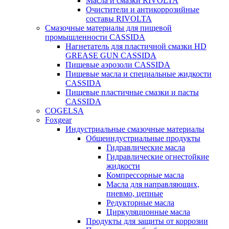
Масла и смазки RIVOLTA
Очистители и антикоррозийные
составы RIVOLTA
Смазочные материалы для пищевой
промышленности CASSIDA
Нагнетатель для пластичной смазки HD
GREASE GUN CASSIDA
Пищевые аэрозоли CASSIDA
Пищевые масла и специальные жидкости
CASSIDA
Пищевые пластичные смазки и пасты
CASSIDA
COGELSA
Foxgear
Индустриальные смазочные материалы
Общеиндустриальные продукты
Гидравлические масла
Гидравлические огнестойкие
жидкости
Компрессорные масла
Масла для направляющих,
пневмо, цепные
Редукторные масла
Циркуляционные масла
Продукты для защиты от коррозии