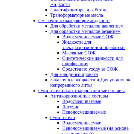
жидкости
Пластификаторы для бетона
Трансформаторные масла
Смазочно-охлаждающие жидкости
Для обработки металлов давлением
Для обработки металлов резанием
Водосмешиваемые СОЖ
Жидкости для
электроэрозионной обработки
Масляные СОЖ
Синтетические жидкости для
шлифования
Средства по уходу за СОЖ
Для холодного проката
Закалочные жидкости и Для установок
непрерывного литья
Очистители и антикоррозионные составы
Антикоррозионные составы
Водосмешиваемые
Летучие
Неводосмешиваемые
Очистители
Водосмешиваемые
Неводосмешиваемые (на основе
растворителей)