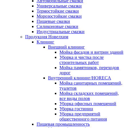
Автомобильные смазки
Универсальные смазки
Термостойкие смазки
Морозостойкие смазки
Пищевые смазки
Силиконовые смазки
Индустриальные смазки
Продукция Новелхим
Клининг
Внешний клининг
Мойка фасадов и витрин зданий
Уборка и чистка после
строительных работ
Мойка памятников, переходов
дорог
Внутренний клининг/HORECA
Мойка санитарных помещений,
туалетов
Мойка складских помещений,
все виды полов
Уборка офисных помещений
Уборка гостиниц
Уборка предприятий
общественного питания
Пищевая промышленность