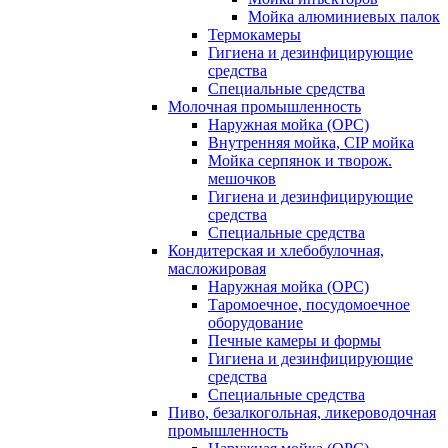
Мойка алюминиевых палок
Термокамеры
Гигиена и дезинфицирующие
средства
Специальные средства
Молочная промышленность
Наружная мойка (ОРС)
Внутренняя мойка, CIP мойка
Мойка серпянок и творож.
мешочков
Гигиена и дезинфицирующие
средства
Специальные средства
Кондитерская и хлебобулочная,
масложировая
Наружная мойка (ОРС)
Таромоечное, посудомоечное
оборудование
Печные камеры и формы
Гигиена и дезинфицирующие
средства
Специальные средства
Пиво, безалкогольная, ликероводочная
промышленность