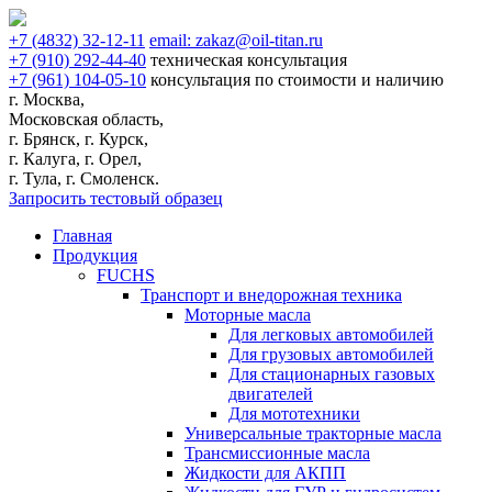
+7
(4832)
32-12-11
email:
zakaz@oil-titan.ru
+7
(910)
292-44-40
техническая консультация
+7
(961)
104-05-10
консультация по стоимости и наличию
г. Москва,
Московская область,
г. Брянск, г. Курск,
г. Калуга, г. Орел,
г. Тула, г. Смоленск.
Запросить тестовый образец
Главная
Продукция
FUCHS
Транспорт и внедорожная техника
Моторные масла
Для легковых автомобилей
Для грузовых автомобилей
Для стационарных газовых
двигателей
Для мототехники
Универсальные тракторные масла
Трансмиссионные масла
Жидкости для АКПП