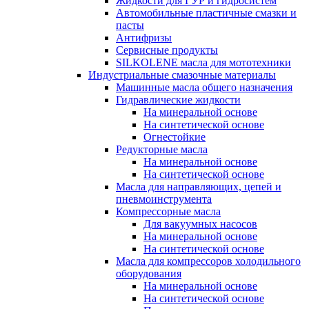
Жидкости для ГУР и гидросистем
Автомобильные пластичные смазки и
пасты
Антифризы
Сервисные продукты
SILKOLENE масла для мототехники
Индустриальные смазочные материалы
Машинные масла общего назначения
Гидравлические жидкости
На минеральной основе
На синтетической основе
Огнестойкие
Редукторные масла
На минеральной основе
На синтетической основе
Масла для направляющих, цепей и
пневмоинструмента
Компрессорные масла
Для вакуумных насосов
На минеральной основе
На синтетической основе
Масла для компрессоров холодильного
оборудования
На минеральной основе
На синтетической основе