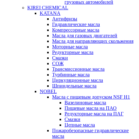
грузовых автомобилей
KIREI CHEMICAL
KATANA
Антифризы
Гидравлические масла
Компрессорные масла
Масла для газовых двигателей
Масла для направляющих скольжения
Моторные масла
Редукторные масла
Смазки
СОЖ
Трансмиссионные масла
Турбинные масла
Циркуляционные масла
Шпиндельные масла
NOBEL
Масла с пищевым допуском NSF H1
Вазелиновые масла
Пищевые масла на ПАО
Редукторные масла на ПАГ
Смазки
Цепные масла
Пожаробезопасные гидравлические
масла