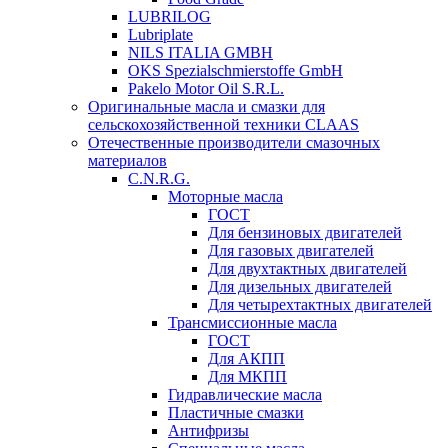
LUBRILOG
Lubriplate
NILS ITALIA GMBH
OKS Spezialschmierstoffe GmbH
Pakelo Motor Oil S.R.L.
Оригинальные масла и смазки для
сельскохозяйственной техники CLAAS
Отечественные производители смазочных
материалов
C.N.R.G.
Моторные масла
ГОСТ
Для бензиновых двигателей
Для газовых двигателей
Для двухтактных двигателей
Для дизельных двигателей
Для четырехтактных двигателей
Трансмиссионные масла
ГОСТ
Для АКПП
Для МКПП
Гидравлические масла
Пластичные смазки
Антифризы