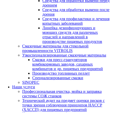
Средства для обработки вымени перед
доением
Средства для обработки вымени после
доения
Средства для профилактики и лечения
копытных заболеваний
Линейка дезинфицирующих и
моющих средств для различных
отраслей и направлений в
производстве пищевых продуктов
Смазочные материалы для стекольной
промышленности VITROLIS
Узкоспециализированные смазочные материалы
Смазки для пресс-грануляторов
комбикормовых заводов, сахарных
комбинатов и др. пищевых предприятий
Производство топливных пеллет
Специализированные смазки
SINOPEC
Наши услуги
Профессиональная очистка, мойка и заправка
системы СОЖ станков
Технический аудит на предмет оценки рисков с
точки зрения соблюдения принципов HACCP
(ХАССП) для пищевых предприятий