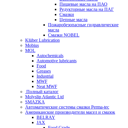
Пищевые масла на ПАО
Редукторные масла на ПАГ
Смазки
Цепные масла
Пожаробезопасные гидравлические
масла
Смазки NOBEL
Klüber Lubrication
Mobius
MOL
Autochemicals
Automotive lubricants
Food
Greases
Industrial
MWF
Neat MWF
Полный каталог
Molyslip Atlantic Ltd
SMAZKA
Автоматические системы смазки Perma-tec
Американские производители масел и смазок
BELRAY
JAX
Food Grade