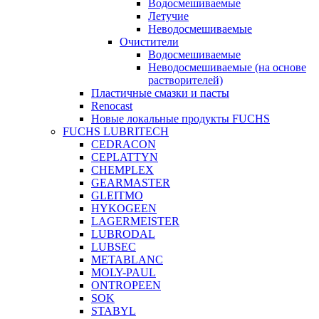
Водосмешиваемые
Летучие
Неводосмешиваемые
Очистители
Водосмешиваемые
Неводосмешиваемые (на основе
растворителей)
Пластичные смазки и пасты
Renocast
Новые локальные продукты FUCHS
FUCHS LUBRITECH
CEDRACON
CEPLATTYN
CHEMPLEX
GEARMASTER
GLEITMO
HYKOGEEN
LAGERMEISTER
LUBRODAL
LUBSEC
METABLANC
MOLY-PAUL
ONTROPEEN
SOK
STABYL