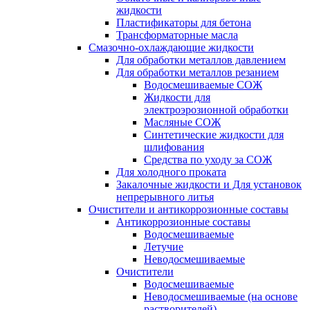
жидкости
Пластификаторы для бетона
Трансформаторные масла
Смазочно-охлаждающие жидкости
Для обработки металлов давлением
Для обработки металлов резанием
Водосмешиваемые СОЖ
Жидкости для
электроэрозионной обработки
Масляные СОЖ
Синтетические жидкости для
шлифования
Средства по уходу за СОЖ
Для холодного проката
Закалочные жидкости и Для установок
непрерывного литья
Очистители и антикоррозионные составы
Антикоррозионные составы
Водосмешиваемые
Летучие
Неводосмешиваемые
Очистители
Водосмешиваемые
Неводосмешиваемые (на основе
растворителей)