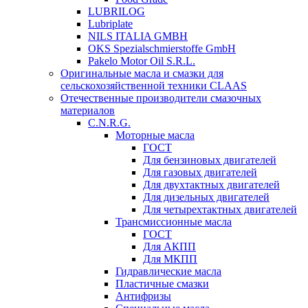
LUBRILOG
Lubriplate
NILS ITALIA GMBH
OKS Spezialschmierstoffe GmbH
Pakelo Motor Oil S.R.L.
Оригинальные масла и смазки для
сельскохозяйственной техники CLAAS
Отечественные производители смазочных
материалов
C.N.R.G.
Моторные масла
ГОСТ
Для бензиновых двигателей
Для газовых двигателей
Для двухтактных двигателей
Для дизельных двигателей
Для четырехтактных двигателей
Трансмиссионные масла
ГОСТ
Для АКПП
Для МКПП
Гидравлические масла
Пластичные смазки
Антифризы