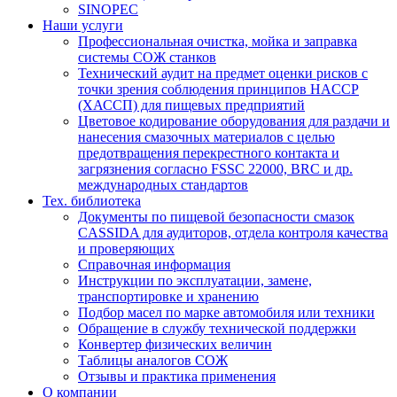
SINOPEC
Наши услуги
Профессиональная очистка, мойка и заправка
системы СОЖ станков
Технический аудит на предмет оценки рисков с
точки зрения соблюдения принципов HACCP
(ХАССП) для пищевых предприятий
Цветовое кодирование оборудования для раздачи и
нанесения смазочных материалов с целью
предотвращения перекрестного контакта и
загрязнения согласно FSSC 22000, BRC и др.
международных стандартов
Тех. библиотека
Документы по пищевой безопасности смазок
CASSIDA для аудиторов, отдела контроля качества
и проверяющих
Справочная информация
Инструкции по эксплуатации, замене,
транспортировке и хранению
Подбор масел по марке автомобиля или техники
Обращение в службу технической поддержки
Конвертер физических величин
Таблицы аналогов СОЖ
Отзывы и практика применения
О компании