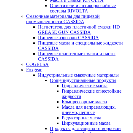
Масла и смазки RIVOLTA
Очистители и антикоррозийные
составы RIVOLTA
Смазочные материалы для пищевой
промышленности CASSIDA
Нагнетатель для пластичной смазки HD
GREASE GUN CASSIDA
Пищевые аэрозоли CASSIDA
Пищевые масла и специальные жидкости
CASSIDA
Пищевые пластичные смазки и пасты
CASSIDA
COGELSA
Foxgear
Индустриальные смазочные материалы
Общеиндустриальные продукты
Гидравлические масла
Гидравлические огнестойкие
жидкости
Компрессорные масла
Масла для направляющих,
пневмо, цепные
Редукторные масла
Циркуляционные масла
Продукты для защиты от коррозии