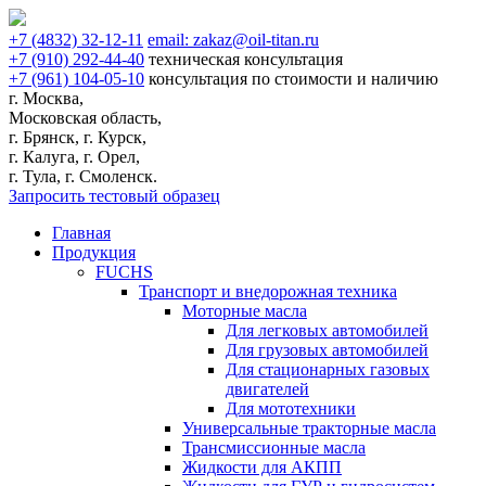
+7
(4832)
32-12-11
email:
zakaz@oil-titan.ru
+7
(910)
292-44-40
техническая консультация
+7
(961)
104-05-10
консультация по стоимости и наличию
г. Москва,
Московская область,
г. Брянск, г. Курск,
г. Калуга, г. Орел,
г. Тула, г. Смоленск.
Запросить тестовый образец
Главная
Продукция
FUCHS
Транспорт и внедорожная техника
Моторные масла
Для легковых автомобилей
Для грузовых автомобилей
Для стационарных газовых
двигателей
Для мототехники
Универсальные тракторные масла
Трансмиссионные масла
Жидкости для АКПП