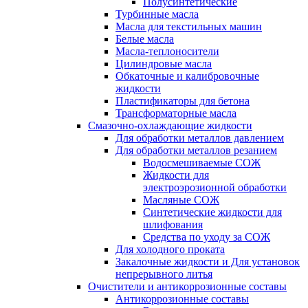
Полусинтетические
Турбинные масла
Масла для текстильных машин
Белые масла
Масла-теплоносители
Цилиндровые масла
Обкаточные и калибровочные
жидкости
Пластификаторы для бетона
Трансформаторные масла
Смазочно-охлаждающие жидкости
Для обработки металлов давлением
Для обработки металлов резанием
Водосмешиваемые СОЖ
Жидкости для
электроэрозионной обработки
Масляные СОЖ
Синтетические жидкости для
шлифования
Средства по уходу за СОЖ
Для холодного проката
Закалочные жидкости и Для установок
непрерывного литья
Очистители и антикоррозионные составы
Антикоррозионные составы