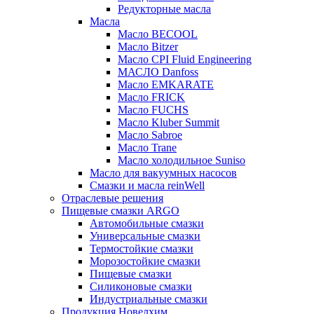
Редукторные масла
Масла
Масло BECOOL
Масло Bitzer
Масло CPI Fluid Engineering
МАСЛО Danfoss
Масло EMKARATE
Масло FRICK
Масло FUCHS
Масло Kluber Summit
Масло Sabroe
Масло Trane
Масло холодильное Suniso
Масло для вакуумных насосов
Смазки и масла reinWell
Отраслевые решения
Пищевые смазки ARGO
Автомобильные смазки
Универсальные смазки
Термостойкие смазки
Морозостойкие смазки
Пищевые смазки
Силиконовые смазки
Индустриальные смазки
Продукция Новелхим