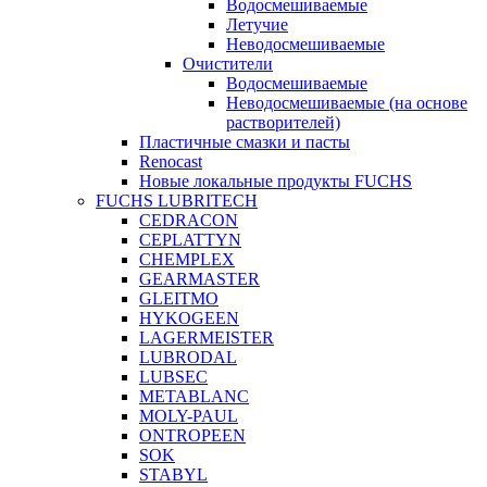
Водосмешиваемые
Летучие
Неводосмешиваемые
Очистители
Водосмешиваемые
Неводосмешиваемые (на основе
растворителей)
Пластичные смазки и пасты
Renocast
Новые локальные продукты FUCHS
FUCHS LUBRITECH
CEDRACON
CEPLATTYN
CHEMPLEX
GEARMASTER
GLEITMO
HYKOGEEN
LAGERMEISTER
LUBRODAL
LUBSEC
METABLANC
MOLY-PAUL
ONTROPEEN
SOK
STABYL