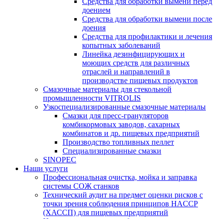
Средства для обработки вымени перед
доением
Средства для обработки вымени после
доения
Средства для профилактики и лечения
копытных заболеваний
Линейка дезинфицирующих и
моющих средств для различных
отраслей и направлений в
производстве пищевых продуктов
Смазочные материалы для стекольной
промышленности VITROLIS
Узкоспециализированные смазочные материалы
Смазки для пресс-грануляторов
комбикормовых заводов, сахарных
комбинатов и др. пищевых предприятий
Производство топливных пеллет
Специализированные смазки
SINOPEC
Наши услуги
Профессиональная очистка, мойка и заправка
системы СОЖ станков
Технический аудит на предмет оценки рисков с
точки зрения соблюдения принципов HACCP
(ХАССП) для пищевых предприятий