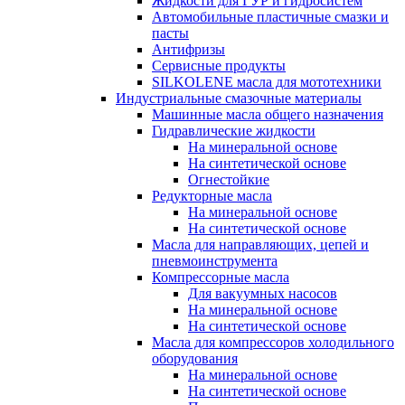
Жидкости для ГУР и гидросистем
Автомобильные пластичные смазки и
пасты
Антифризы
Сервисные продукты
SILKOLENE масла для мототехники
Индустриальные смазочные материалы
Машинные масла общего назначения
Гидравлические жидкости
На минеральной основе
На синтетической основе
Огнестойкие
Редукторные масла
На минеральной основе
На синтетической основе
Масла для направляющих, цепей и
пневмоинструмента
Компрессорные масла
Для вакуумных насосов
На минеральной основе
На синтетической основе
Масла для компрессоров холодильного
оборудования
На минеральной основе
На синтетической основе