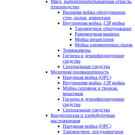
Мясо, рыбоперерабатывающая отрасль,
птицеводство
Внешняя мойка оборудования,
стен, полов, инвентаря
Внутренняя мойка, CIP мойка
Таромоечное оборудование
Рамомоечная машина
Мойка инъекторов
Мойка алюминиевых палок
Термокамеры
Гигиена и дезинфицирующие
средства
Специальные средства
Молочная промышленность
Наружная мойка (ОРС)
Внутренняя мойка, CIP мойка
Мойка серпянок и творож.
мешочков
Гигиена и дезинфицирующие
средства
Специальные средства
Кондитерская и хлебобулочная,
масложировая
Наружная мойка (ОРС)
Таромоечное, посудомоечное