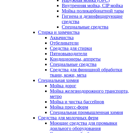
Наружная мойка (ОРС)
Внутренняя мойка, CIP мойка
Мойка поликарбонатной тары
Гигиена и дезинфицирующие
средства
Специальные средства
Стирка и химчистка
Аквачистка
Отбеливатели
Средства для стирки
Пятновыводители
Кондиционеры, аппреты
Специальные средства
Средства для финишной обработки
ткани, кожи, меха
Специальная химия
Мойка дорог
Мойка железнодорожного транспорта,
метро
Мойка и чистка бассейнов
Мойка пресс-форм
Специальная промышленная химия
Средства для молочных ферм
Моющие средства для промывки
доильного оборудования