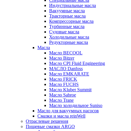
Специальные масла
Индустриальные масла
Вакуумные масла
Тракторные масла
Компрессорные масла
Турбинные масла
Судовые масла
Холодильные масла
Редукторные масла
Масла
Масло BECOOL
Масло Bitzer
Масло CPI Fluid Engineering
МАСЛО Danfoss
Масло EMKARATE
Масло FRICK
Масло FUCHS
Масло Kluber Summit
Масло Sabroe
Масло Trane
Масло холодильное Suniso
Масло для вакуумных насосов
Смазки и масла reinWell
Отраслевые решения
Пищевые смазки ARGO