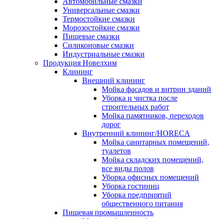
Автомобильные смазки
Универсальные смазки
Термостойкие смазки
Морозостойкие смазки
Пищевые смазки
Силиконовые смазки
Индустриальные смазки
Продукция Новелхим
Клининг
Внешний клининг
Мойка фасадов и витрин зданий
Уборка и чистка после
строительных работ
Мойка памятников, переходов
дорог
Внутренний клининг/HORECA
Мойка санитарных помещений,
туалетов
Мойка складских помещений,
все виды полов
Уборка офисных помещений
Уборка гостиниц
Уборка предприятий
общественного питания
Пищевая промышленность