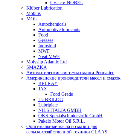
Смазки NOBEL
Klüber Lubrication
Mobius
MOL
Autochemicals
Automotive lubricants
Food
Greases
Industrial
MWF
Neat MWF
Molyslip Atlantic Ltd
SMAZKA
Автоматические системы смазки Perma-tec
Американские производители масел и смазок
BELRAY
JAX
Food Grade
LUBRILOG
Lubriplate
NILS ITALIA GMBH
OKS Spezialschmierstoffe GmbH
Pakelo Motor Oil S.R.L.
Оригинальные масла и смазки для
сельскохозяйственной техники CLAAS