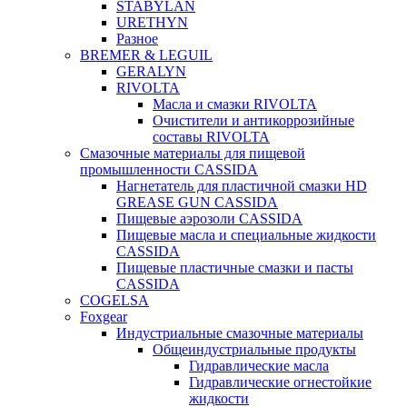
STABYLAN
URETHYN
Разное
BREMER & LEGUIL
GERALYN
RIVOLTA
Масла и смазки RIVOLTA
Очистители и антикоррозийные
составы RIVOLTA
Смазочные материалы для пищевой
промышленности CASSIDA
Нагнетатель для пластичной смазки HD
GREASE GUN CASSIDA
Пищевые аэрозоли CASSIDA
Пищевые масла и специальные жидкости
CASSIDA
Пищевые пластичные смазки и пасты
CASSIDA
COGELSA
Foxgear
Индустриальные смазочные материалы
Общеиндустриальные продукты
Гидравлические масла
Гидравлические огнестойкие
жидкости