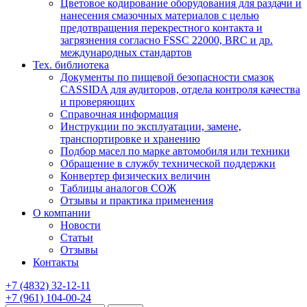
Цветовое кодирование оборудования для раздачи и
нанесения смазочных материалов с целью
предотвращения перекрестного контакта и
загрязнения согласно FSSC 22000, BRC и др.
международных стандартов
Тех. библиотека
Документы по пищевой безопасности смазок
CASSIDA для аудиторов, отдела контроля качества
и проверяющих
Справочная информация
Инструкции по эксплуатации, замене,
транспортировке и хранению
Подбор масел по марке автомобиля или техники
Обращение в службу технической поддержки
Конвертер физических величин
Таблицы аналогов СОЖ
Отзывы и практика применения
О компании
Новости
Статьи
Отзывы
Контакты
+7
(4832)
32-12-11
+7
(961)
104-00-24