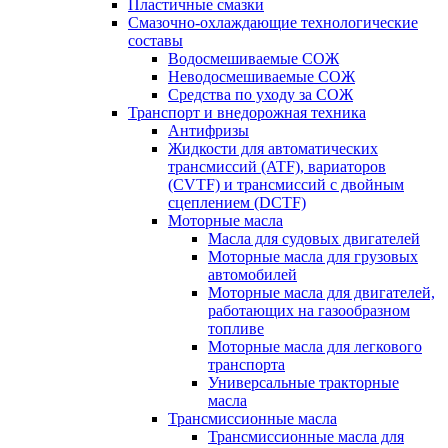
Пластичные смазки
Смазочно-охлаждающие технологические
составы
Водосмешиваемые СОЖ
Неводосмешиваемые СОЖ
Средства по уходу за СОЖ
Транспорт и внедорожная техника
Антифризы
Жидкости для автоматических
трансмиссий (ATF), вариаторов
(CVTF) и трансмиссий с двойным
сцеплением (DCTF)
Моторные масла
Масла для судовых двигателей
Моторные масла для грузовых
автомобилей
Моторные масла для двигателей,
работающих на газообразном
топливе
Моторные масла для легкового
транспорта
Универсальные тракторные
масла
Трансмиссионные масла
Трансмиссионные масла для