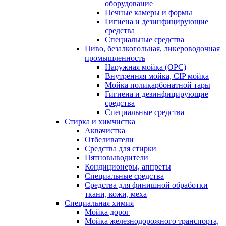
оборудование
Печные камеры и формы
Гигиена и дезинфицирующие
средства
Специальные средства
Пиво, безалкогольная, ликероводочная
промышленность
Наружная мойка (ОРС)
Внутренняя мойка, CIP мойка
Мойка поликарбонатной тары
Гигиена и дезинфицирующие
средства
Специальные средства
Стирка и химчистка
Аквачистка
Отбеливатели
Средства для стирки
Пятновыводители
Кондиционеры, аппреты
Специальные средства
Средства для финишной обработки
ткани, кожи, меха
Специальная химия
Мойка дорог
Мойка железнодорожного транспорта,