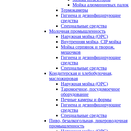
Мойка алюминиевых палок
Термокамеры
Гигиена и дезинфицирующие
средства
Специальные средства
Молочная промышленность
Наружная мойка (ОРС)
Внутренняя мойка, CIP мойка
Мойка серпянок и творож.
мешочков
Гигиена и дезинфицирующие
средства
Специальные средства
Кондитерская и хлебобулочная,
масложировая
Наружная мойка (ОРС)
Таромоечное, посудомоечное
оборудование
Печные камеры и формы
Гигиена и дезинфицирующие
средства
Специальные средства
Пиво, безалкогольная, ликероводочная
промышленность