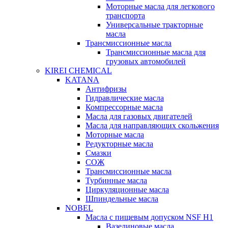
Моторные масла для легкового
транспорта
Универсальные тракторные
масла
Трансмиссионные масла
Трансмиссионные масла для
грузовых автомобилей
KIREI CHEMICAL
KATANA
Антифризы
Гидравлические масла
Компрессорные масла
Масла для газовых двигателей
Масла для направляющих скольжения
Моторные масла
Редукторные масла
Смазки
СОЖ
Трансмиссионные масла
Турбинные масла
Циркуляционные масла
Шпиндельные масла
NOBEL
Масла с пищевым допуском NSF H1
Вазелиновые масла