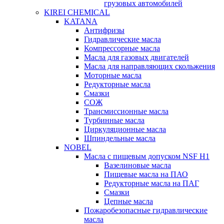
грузовых автомобилей
KIREI CHEMICAL
KATANA
Антифризы
Гидравлические масла
Компрессорные масла
Масла для газовых двигателей
Масла для направляющих скольжения
Моторные масла
Редукторные масла
Смазки
СОЖ
Трансмиссионные масла
Турбинные масла
Циркуляционные масла
Шпиндельные масла
NOBEL
Масла с пищевым допуском NSF H1
Вазелиновые масла
Пищевые масла на ПАО
Редукторные масла на ПАГ
Смазки
Цепные масла
Пожаробезопасные гидравлические
масла