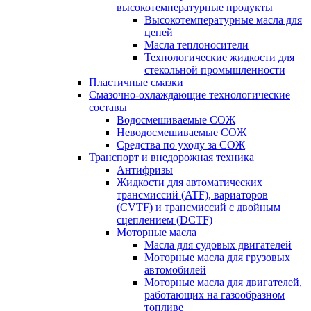
высокотемпературные продукты
Высокотемпературные масла для
цепей
Масла теплоносители
Технологические жидкости для
стекольной промышленности
Пластичные смазки
Смазочно-охлаждающие технологические
составы
Водосмешиваемые СОЖ
Неводосмешиваемые СОЖ
Средства по уходу за СОЖ
Транспорт и внедорожная техника
Антифризы
Жидкости для автоматических
трансмиссий (ATF), вариаторов
(CVTF) и трансмиссий с двойным
сцеплением (DCTF)
Моторные масла
Масла для судовых двигателей
Моторные масла для грузовых
автомобилей
Моторные масла для двигателей,
работающих на газообразном
топливе