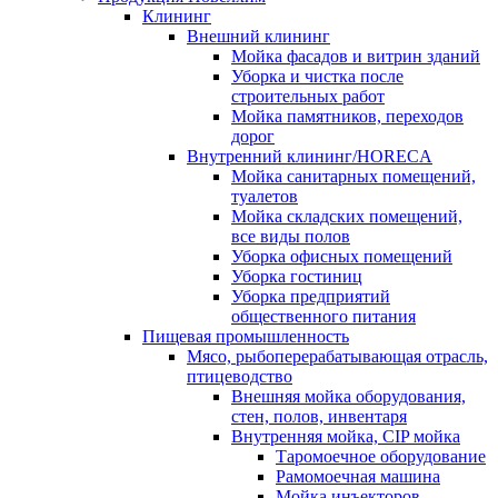
Клининг
Внешний клининг
Мойка фасадов и витрин зданий
Уборка и чистка после
строительных работ
Мойка памятников, переходов
дорог
Внутренний клининг/HORECA
Мойка санитарных помещений,
туалетов
Мойка складских помещений,
все виды полов
Уборка офисных помещений
Уборка гостиниц
Уборка предприятий
общественного питания
Пищевая промышленность
Мясо, рыбоперерабатывающая отрасль,
птицеводство
Внешняя мойка оборудования,
стен, полов, инвентаря
Внутренняя мойка, CIP мойка
Таромоечное оборудование
Рамомоечная машина
Мойка инъекторов