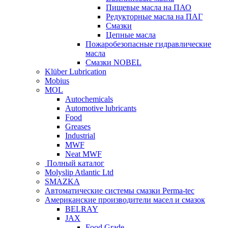
Пищевые масла на ПАО
Редукторные масла на ПАГ
Смазки
Цепные масла
Пожаробезопасные гидравлические
масла
Смазки NOBEL
Klüber Lubrication
Mobius
MOL
Autochemicals
Automotive lubricants
Food
Greases
Industrial
MWF
Neat MWF
Полный каталог
Molyslip Atlantic Ltd
SMAZKA
Автоматические системы смазки Perma-tec
Американские производители масел и смазок
BELRAY
JAX
Food Grade