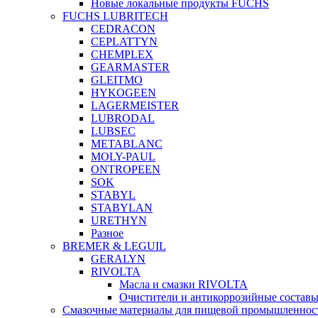
Новые локальные продукты FUCHS
FUCHS LUBRITECH
CEDRACON
CEPLATTYN
CHEMPLEX
GEARMASTER
GLEITMO
HYKOGEEN
LAGERMEISTER
LUBRODAL
LUBSEC
METABLANC
MOLY-PAUL
ONTROPEEN
SOK
STABYL
STABYLAN
URETHYN
Разное
BREMER & LEGUIL
GERALYN
RIVOLTA
Масла и смазки RIVOLTA
Очистители и антикоррозийные соста
Смазочные материалы для пищевой промышленно