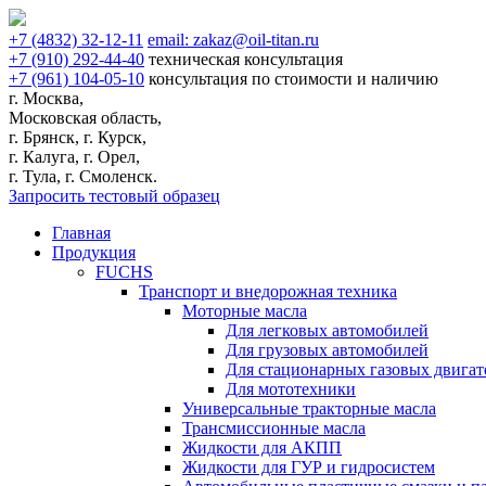
+7
(4832)
32-12-11
email:
zakaz@oil-titan.ru
+7
(910)
292-44-40
техническая консультация
+7
(961)
104-05-10
консультация по стоимости и наличию
г. Москва,
Московская область,
г. Брянск, г. Курск,
г. Калуга, г. Орел,
г. Тула, г. Смоленск.
Запросить тестовый образец
Главная
Продукция
FUCHS
Транспорт и внедорожная техника
Моторные масла
Для легковых автомобилей
Для грузовых автомобилей
Для стационарных газовых двигат
Для мототехники
Универсальные тракторные масла
Трансмиссионные масла
Жидкости для АКПП
Жидкости для ГУР и гидросистем