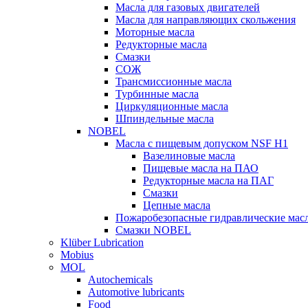
Масла для газовых двигателей
Масла для направляющих скольжения
Моторные масла
Редукторные масла
Смазки
СОЖ
Трансмиссионные масла
Турбинные масла
Циркуляционные масла
Шпиндельные масла
NOBEL
Масла с пищевым допуском NSF H1
Вазелиновые масла
Пищевые масла на ПАО
Редукторные масла на ПАГ
Смазки
Цепные масла
Пожаробезопасные гидравлические мас
Смазки NOBEL
Klüber Lubrication
Mobius
MOL
Autochemicals
Automotive lubricants
Food