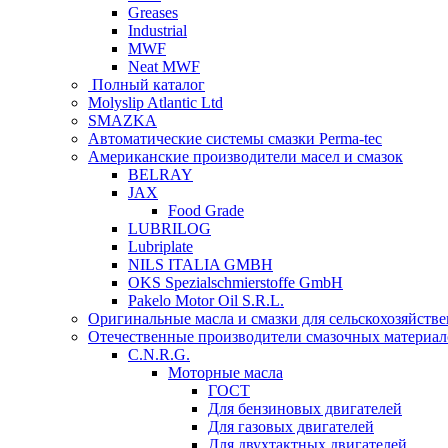
Greases
Industrial
MWF
Neat MWF
Полный каталог
Molyslip Atlantic Ltd
SMAZKA
Автоматические системы смазки Perma-tec
Американские производители масел и смазок
BELRAY
JAX
Food Grade
LUBRILOG
Lubriplate
NILS ITALIA GMBH
OKS Spezialschmierstoffe GmbH
Pakelo Motor Oil S.R.L.
Оригинальные масла и смазки для сельскохозяйст
Отечественные производители смазочных материал
C.N.R.G.
Моторные масла
ГОСТ
Для бензиновых двигателей
Для газовых двигателей
Для двухтактных двигателей