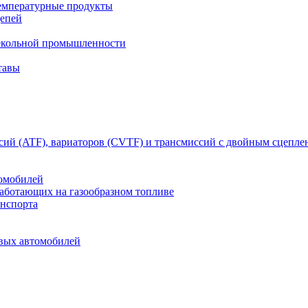
емпературные продукты
цепей
текольной промышленности
тавы
сий (ATF), вариаторов (CVTF) и трансмиссий с двойным сцепл
томобилей
работающих на газообразном топливе
анспорта
овых автомобилей