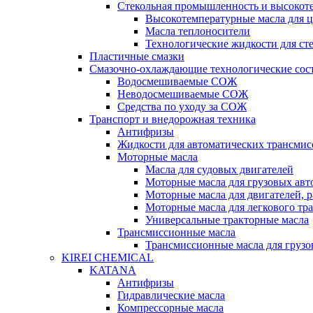
Стекольная промышленность и высокот
Высокотемпературные масла для 
Масла теплоносители
Технологические жидкости для с
Пластичные смазки
Смазочно-охлаждающие технологические сос
Водосмешиваемые СОЖ
Неводосмешиваемые СОЖ
Средства по уходу за СОЖ
Транспорт и внедорожная техника
Антифризы
Жидкости для автоматических трансмис
Моторные масла
Масла для судовых двигателей
Моторные масла для грузовых ав
Моторные масла для двигателей, 
Моторные масла для легкового тр
Универсальные тракторные масла
Трансмиссионные масла
Трансмиссионные масла для груз
KIREI CHEMICAL
KATANA
Антифризы
Гидравлические масла
Компрессорные масла