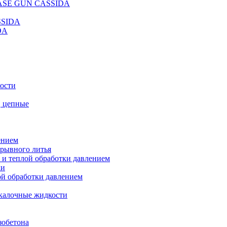
REASE GUN CASSIDA
SSIDA
DA
кости
, цепные
ением
ерывного литья
 и теплой обработки давлением
ки
ой обработки давлением
калочные жидкости
зобетона