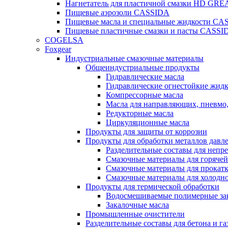
Нагнетатель для пластичной смазки HD G
Пищевые аэрозоли CASSIDA
Пищевые масла и специальные жидкости CA
Пищевые пластичные смазки и пасты CASSI
COGELSA
Foxgear
Индустриальные смазочные материалы
Общеиндустриальные продукты
Гидравлические масла
Гидравлические огнестойкие жид
Компрессорные масла
Масла для направляющих, пневмо
Редукторные масла
Циркуляционные масла
Продукты для защиты от коррозии
Продукты для обработки металлов давл
Разделительные составы для непр
Смазочные материалы для горячей
Смазочные материалы для прокат
Смазочные материалы для холодн
Продукты для термической обработки
Водосмешиваемые полимерные за
Закалочные масла
Промышленные очистители
Разделительные составы для бетона и га