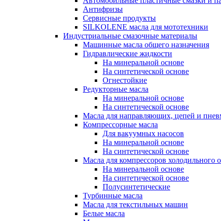
Автомобильные пластичные смазки и п
Антифризы
Сервисные продукты
SILKOLENE масла для мототехники
Индустриальные смазочные материалы
Машинные масла общего назначения
Гидравлические жидкости
На минеральной основе
На синтетической основе
Огнестойкие
Редукторные масла
На минеральной основе
На синтетической основе
Масла для направляющих, цепей и пне
Компрессорные масла
Для вакуумных насосов
На минеральной основе
На синтетической основе
Масла для компрессоров холодильного 
На минеральной основе
На синтетической основе
Полусинтетические
Турбинные масла
Масла для текстильных машин
Белые масла