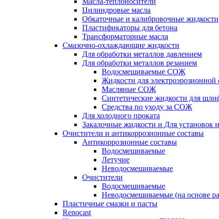
Масла-теплоносители
Цилиндровые масла
Обкаточные и калибровочные жидкости
Пластификаторы для бетона
Трансформаторные масла
Смазочно-охлаждающие жидкости
Для обработки металлов давлением
Для обработки металлов резанием
Водосмешиваемые СОЖ
Жидкости для электроэрозионной 
Масляные СОЖ
Синтетические жидкости для шли
Средства по уходу за СОЖ
Для холодного проката
Закалочные жидкости и Для установок 
Очистители и антикоррозионные составы
Антикоррозионные составы
Водосмешиваемые
Летучие
Неводосмешиваемые
Очистители
Водосмешиваемые
Неводосмешиваемые (на основе ра
Пластичные смазки и пасты
Renocast