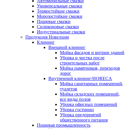
Автомобильные смазки
Универсальные смазки
Термостойкие смазки
Морозостойкие смазки
Пищевые смазки
Силиконовые смазки
Индустриальные смазки
Продукция Новелхим
Клининг
Внешний клининг
Мойка фасадов и витрин зданий
Уборка и чистка после
строительных работ
Мойка памятников, переходов
дорог
Внутренний клининг/HORECA
Мойка санитарных помещений,
туалетов
Мойка складских помещений,
все виды полов
Уборка офисных помещений
Уборка гостиниц
Уборка предприятий
общественного питания
Пищевая промышленность