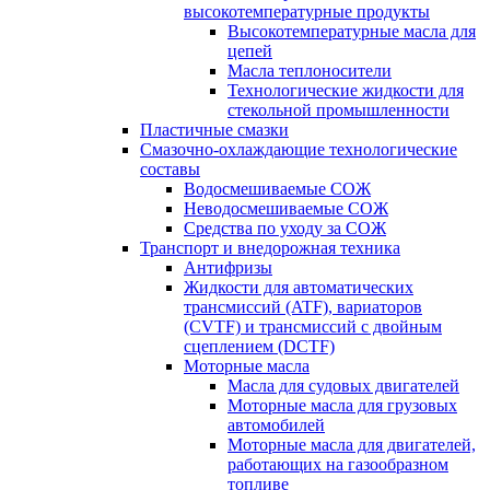
высокотемпературные продукты
Высокотемпературные масла для
цепей
Масла теплоносители
Технологические жидкости для
стекольной промышленности
Пластичные смазки
Смазочно-охлаждающие технологические
составы
Водосмешиваемые СОЖ
Неводосмешиваемые СОЖ
Средства по уходу за СОЖ
Транспорт и внедорожная техника
Антифризы
Жидкости для автоматических
трансмиссий (ATF), вариаторов
(CVTF) и трансмиссий с двойным
сцеплением (DCTF)
Моторные масла
Масла для судовых двигателей
Моторные масла для грузовых
автомобилей
Моторные масла для двигателей,
работающих на газообразном
топливе