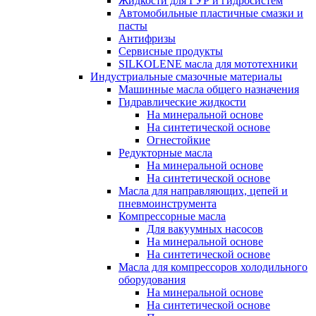
Жидкости для ГУР и гидросистем
Автомобильные пластичные смазки и
пасты
Антифризы
Сервисные продукты
SILKOLENE масла для мототехники
Индустриальные смазочные материалы
Машинные масла общего назначения
Гидравлические жидкости
На минеральной основе
На синтетической основе
Огнестойкие
Редукторные масла
На минеральной основе
На синтетической основе
Масла для направляющих, цепей и
пневмоинструмента
Компрессорные масла
Для вакуумных насосов
На минеральной основе
На синтетической основе
Масла для компрессоров холодильного
оборудования
На минеральной основе
На синтетической основе