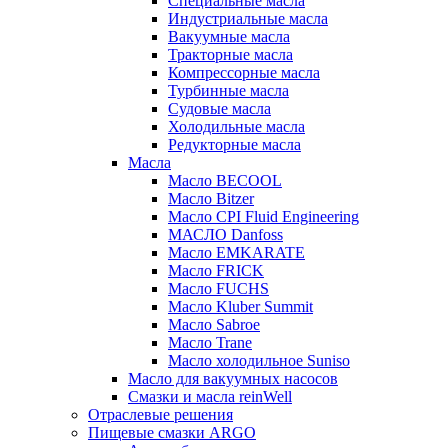
Специальные масла
Индустриальные масла
Вакуумные масла
Тракторные масла
Компрессорные масла
Турбинные масла
Судовые масла
Холодильные масла
Редукторные масла
Масла
Масло BECOOL
Масло Bitzer
Масло CPI Fluid Engineering
МАСЛО Danfoss
Масло EMKARATE
Масло FRICK
Масло FUCHS
Масло Kluber Summit
Масло Sabroe
Масло Trane
Масло холодильное Suniso
Масло для вакуумных насосов
Смазки и масла reinWell
Отраслевые решения
Пищевые смазки ARGO