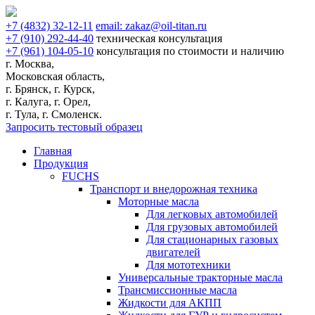
+7
(4832)
32-12-11
email:
zakaz@oil-titan.ru
+7
(910)
292-44-40
техническая консультация
+7
(961)
104-05-10
консультация по стоимости и наличию
г. Москва,
Московская область,
г. Брянск, г. Курск,
г. Калуга, г. Орел,
г. Тула, г. Смоленск.
Запросить тестовый образец
Главная
Продукция
FUCHS
Транспорт и внедорожная техника
Моторные масла
Для легковых автомобилей
Для грузовых автомобилей
Для стационарных газовых
двигателей
Для мототехники
Универсальные тракторные масла
Трансмиссионные масла
Жидкости для АКПП