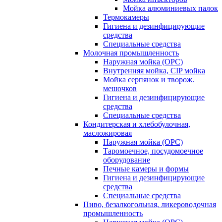
Мойка алюминиевых палок
Термокамеры
Гигиена и дезинфицирующие
средства
Специальные средства
Молочная промышленность
Наружная мойка (ОРС)
Внутренняя мойка, CIP мойка
Мойка серпянок и творож.
мешочков
Гигиена и дезинфицирующие
средства
Специальные средства
Кондитерская и хлебобулочная,
масложировая
Наружная мойка (ОРС)
Таромоечное, посудомоечное
оборудование
Печные камеры и формы
Гигиена и дезинфицирующие
средства
Специальные средства
Пиво, безалкогольная, ликероводочная
промышленность