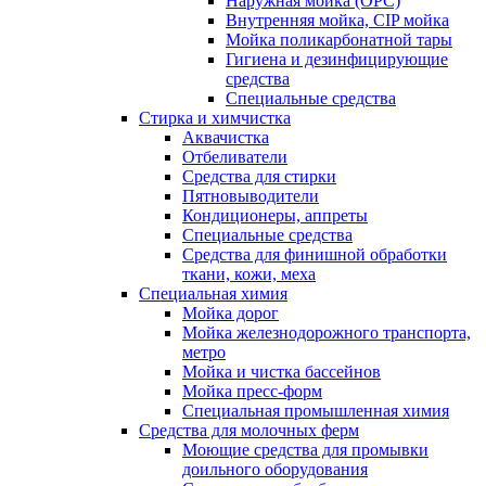
Наружная мойка (ОРС)
Внутренняя мойка, CIP мойка
Мойка поликарбонатной тары
Гигиена и дезинфицирующие
средства
Специальные средства
Стирка и химчистка
Аквачистка
Отбеливатели
Средства для стирки
Пятновыводители
Кондиционеры, аппреты
Специальные средства
Средства для финишной обработки
ткани, кожи, меха
Специальная химия
Мойка дорог
Мойка железнодорожного транспорта,
метро
Мойка и чистка бассейнов
Мойка пресс-форм
Специальная промышленная химия
Средства для молочных ферм
Моющие средства для промывки
доильного оборудования