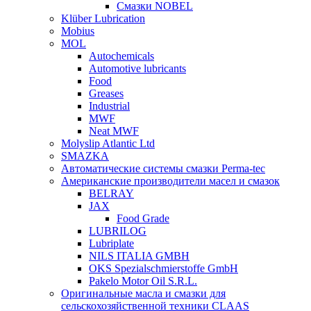
Смазки NOBEL
Klüber Lubrication
Mobius
MOL
Autochemicals
Automotive lubricants
Food
Greases
Industrial
MWF
Neat MWF
Molyslip Atlantic Ltd
SMAZKA
Автоматические системы смазки Perma-tec
Американские производители масел и смазок
BELRAY
JAX
Food Grade
LUBRILOG
Lubriplate
NILS ITALIA GMBH
OKS Spezialschmierstoffe GmbH
Pakelo Motor Oil S.R.L.
Оригинальные масла и смазки для
сельскохозяйственной техники CLAAS