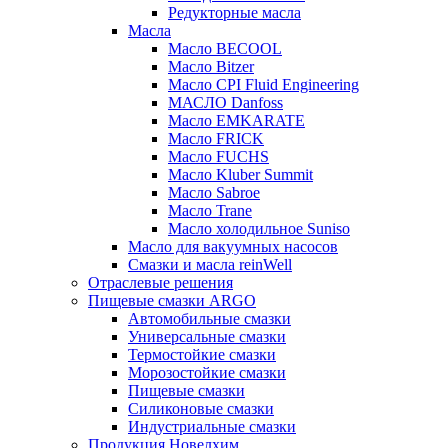
Редукторные масла
Масла
Масло BECOOL
Масло Bitzer
Масло CPI Fluid Engineering
МАСЛО Danfoss
Масло EMKARATE
Масло FRICK
Масло FUCHS
Масло Kluber Summit
Масло Sabroe
Масло Trane
Масло холодильное Suniso
Масло для вакуумных насосов
Смазки и масла reinWell
Отраслевые решения
Пищевые смазки ARGO
Автомобильные смазки
Универсальные смазки
Термостойкие смазки
Морозостойкие смазки
Пищевые смазки
Силиконовые смазки
Индустриальные смазки
Продукция Новелхим