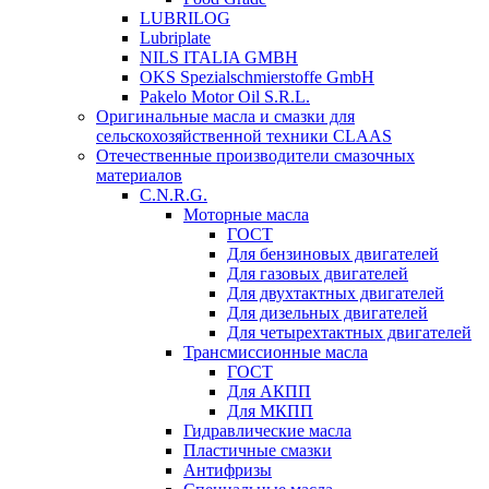
LUBRILOG
Lubriplate
NILS ITALIA GMBH
OKS Spezialschmierstoffe GmbH
Pakelo Motor Oil S.R.L.
Оригинальные масла и смазки для
сельскохозяйственной техники CLAAS
Отечественные производители смазочных
материалов
C.N.R.G.
Моторные масла
ГОСТ
Для бензиновых двигателей
Для газовых двигателей
Для двухтактных двигателей
Для дизельных двигателей
Для четырехтактных двигателей
Трансмиссионные масла
ГОСТ
Для АКПП
Для МКПП
Гидравлические масла
Пластичные смазки
Антифризы