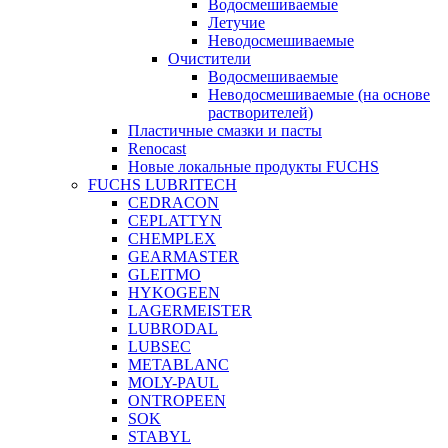
Водосмешиваемые
Летучие
Неводосмешиваемые
Очистители
Водосмешиваемые
Неводосмешиваемые (на основе
растворителей)
Пластичные смазки и пасты
Renocast
Новые локальные продукты FUCHS
FUCHS LUBRITECH
CEDRACON
CEPLATTYN
CHEMPLEX
GEARMASTER
GLEITMO
HYKOGEEN
LAGERMEISTER
LUBRODAL
LUBSEC
METABLANC
MOLY-PAUL
ONTROPEEN
SOK
STABYL