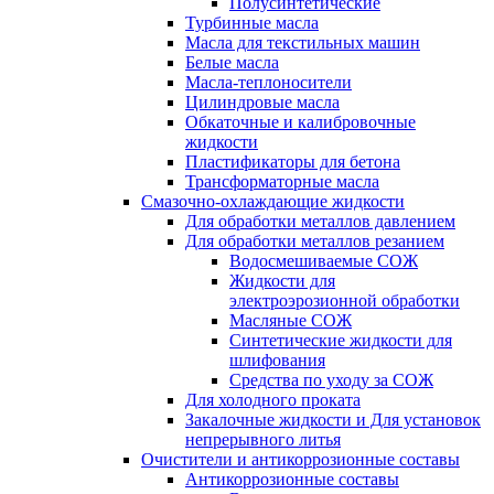
Полусинтетические
Турбинные масла
Масла для текстильных машин
Белые масла
Масла-теплоносители
Цилиндровые масла
Обкаточные и калибровочные
жидкости
Пластификаторы для бетона
Трансформаторные масла
Смазочно-охлаждающие жидкости
Для обработки металлов давлением
Для обработки металлов резанием
Водосмешиваемые СОЖ
Жидкости для
электроэрозионной обработки
Масляные СОЖ
Синтетические жидкости для
шлифования
Средства по уходу за СОЖ
Для холодного проката
Закалочные жидкости и Для установок
непрерывного литья
Очистители и антикоррозионные составы
Антикоррозионные составы