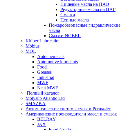
Пищевые масла на ПАО
Редукторные масла на ПАГ
Смазки
Цепные масла
Пожаробезопасные гидравлические
масла
Смазки NOBEL
Klüber Lubrication
Mobius
MOL
Autochemicals
Automotive lubricants
Food
Greases
Industrial
MWF
Neat MWF
Полный каталог
Molyslip Atlantic Ltd
SMAZKA
Автоматические системы смазки Perma-tec
Американские производители масел и смазок
BELRAY
JAX
Food Grade