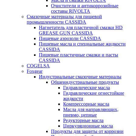
Масла и смазки RIVOLTA
Очистители и антикоррозийные
составы RIVOLTA
Смазочные материалы для пищевой
промышленности CASSIDA
Нагнетатель для пластичной смазки HD
GREASE GUN CASSIDA
Пищевые аэрозоли CASSIDA
Пищевые масла и специальные жидкости
CASSIDA
Пищевые пластичные смазки и пасты
CASSIDA
COGELSA
Foxgear
Индустриальные смазочные материалы
Общеиндустриальные продукты
Гидравлические масла
Гидравлические огнестойкие
жидкости
Компрессорные масла
Масла для направляющих,
пневмо, цепные
Редукторные масла
Циркуляционные масла
Продукты для защиты от коррозии