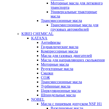
Моторные масла для легкового
транспорта
Универсальные тракторные
масла
Трансмиссионные масла
Трансмиссионные масла для
грузовых автомобилей
KIREI CHEMICAL
KATANA
Антифризы
Гидравлические масла
Компрессорные масла
Масла для газовых двигателей
Масла для направляющих скольжения
Моторные масла
Редукторные масла
Смазки
СОЖ
Трансмиссионные масла
Турбинные масла
Циркуляционные масла
Шпиндельные масла
NOBEL
Масла с пищевым допуском NSF H1
Вазелиновые масла