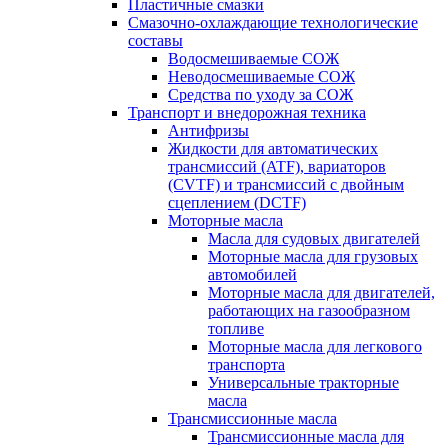
Пластичные смазки
Смазочно-охлаждающие технологические
составы
Водосмешиваемые СОЖ
Неводосмешиваемые СОЖ
Средства по уходу за СОЖ
Транспорт и внедорожная техника
Антифризы
Жидкости для автоматических
трансмиссий (ATF), вариаторов
(CVTF) и трансмиссий с двойным
сцеплением (DCTF)
Моторные масла
Масла для судовых двигателей
Моторные масла для грузовых
автомобилей
Моторные масла для двигателей,
работающих на газообразном
топливе
Моторные масла для легкового
транспорта
Универсальные тракторные
масла
Трансмиссионные масла
Трансмиссионные масла для