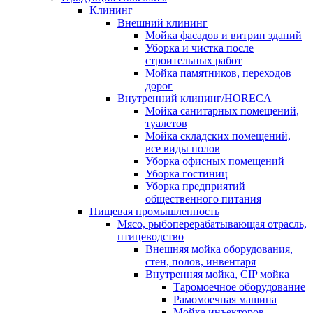
Клининг
Внешний клининг
Мойка фасадов и витрин зданий
Уборка и чистка после
строительных работ
Мойка памятников, переходов
дорог
Внутренний клининг/HORECA
Мойка санитарных помещений,
туалетов
Мойка складских помещений,
все виды полов
Уборка офисных помещений
Уборка гостиниц
Уборка предприятий
общественного питания
Пищевая промышленность
Мясо, рыбоперерабатывающая отрасль,
птицеводство
Внешняя мойка оборудования,
стен, полов, инвентаря
Внутренняя мойка, CIP мойка
Таромоечное оборудование
Рамомоечная машина
Мойка инъекторов