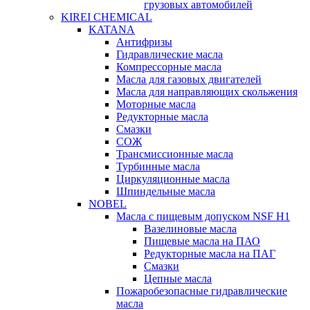
грузовых автомобилей
KIREI CHEMICAL
KATANA
Антифризы
Гидравлические масла
Компрессорные масла
Масла для газовых двигателей
Масла для направляющих скольжения
Моторные масла
Редукторные масла
Смазки
СОЖ
Трансмиссионные масла
Турбинные масла
Циркуляционные масла
Шпиндельные масла
NOBEL
Масла с пищевым допуском NSF H1
Вазелиновые масла
Пищевые масла на ПАО
Редукторные масла на ПАГ
Смазки
Цепные масла
Пожаробезопасные гидравлические
масла