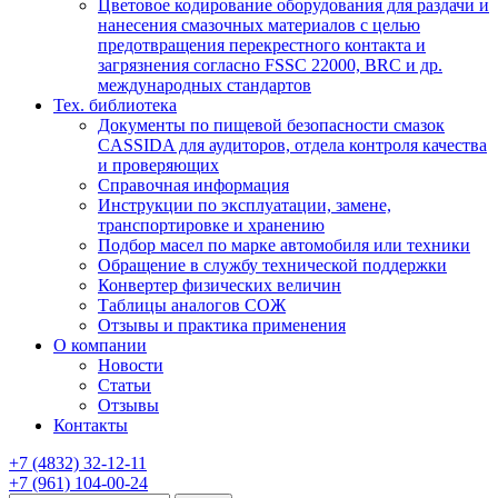
Цветовое кодирование оборудования для раздачи и
нанесения смазочных материалов с целью
предотвращения перекрестного контакта и
загрязнения согласно FSSC 22000, BRC и др.
международных стандартов
Тех. библиотека
Документы по пищевой безопасности смазок
CASSIDA для аудиторов, отдела контроля качества
и проверяющих
Справочная информация
Инструкции по эксплуатации, замене,
транспортировке и хранению
Подбор масел по марке автомобиля или техники
Обращение в службу технической поддержки
Конвертер физических величин
Таблицы аналогов СОЖ
Отзывы и практика применения
О компании
Новости
Статьи
Отзывы
Контакты
+7
(4832)
32-12-11
+7
(961)
104-00-24