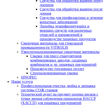
Средства для обработки вымени перед
доением
Средства для обработки вымени после
доения
Средства для профилактики и лечения
копытных заболеваний
Линейка дезинфицирующих и
моющих средств для различных
отраслей и направлений в
производстве пищевых продуктов
Смазочные материалы для стекольной
промышленности VITROLIS
Узкоспециализированные смазочные материалы
Смазки для пресс-грануляторов
комбикормовых заводов, сахарных
комбинатов и др. пищевых предприятий
Производство топливных пеллет
Специализированные смазки
SINOPEC
Наши услуги
Профессиональная очистка, мойка и заправка
системы СОЖ станков
Технический аудит на предмет оценки рисков с
точки зрения соблюдения принципов HACCP
(ХАССП) для пищевых предприятий