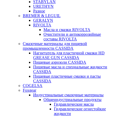
STABYLAN
URETHYN
Разное
BREMER & LEGUIL
GERALYN
RIVOLTA
Масла и смазки RIVOLTA
Очистители и антикоррозийные
составы RIVOLTA
Смазочные материалы для пищевой
промышленности CASSIDA
Нагнетатель для пластичной смазки HD
GREASE GUN CASSIDA
Пищевые аэрозоли CASSIDA
Пищевые масла и специальные жидкости
CASSIDA
Пищевые пластичные смазки и пасты
CASSIDA
COGELSA
Foxgear
Индустриальные смазочные материалы
Общеиндустриальные продукты
Гидравлические масла
Гидравлические огнестойкие
жидкости