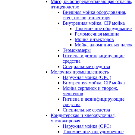
Мясо, рыбоперерабатывающая отрасль,
птицеводство
Внешняя мойка оборудования,
стен, полов, инвентаря
Внутренняя мойка, CIP мойка
Таромоечное оборудование
Рамомоечная машина
Мойка инъекторов
Мойка алюминиевых палок
Термокамеры
Гигиена и дезинфицирующие
средства
Специальные средства
Молочная промышленность
Наружная мойка (ОРС)
Внутренняя мойка, CIP мойка
Мойка серпянок и творож.
мешочков
Гигиена и дезинфицирующие
средства
Специальные средства
Кондитерская и хлебобулочная,
масложировая
Наружная мойка (ОРС)
Таромоечное, посудомоечное