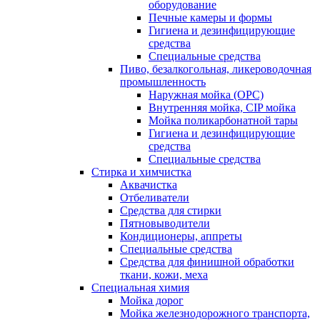
оборудование
Печные камеры и формы
Гигиена и дезинфицирующие
средства
Специальные средства
Пиво, безалкогольная, ликероводочная
промышленность
Наружная мойка (ОРС)
Внутренняя мойка, CIP мойка
Мойка поликарбонатной тары
Гигиена и дезинфицирующие
средства
Специальные средства
Стирка и химчистка
Аквачистка
Отбеливатели
Средства для стирки
Пятновыводители
Кондиционеры, аппреты
Специальные средства
Средства для финишной обработки
ткани, кожи, меха
Специальная химия
Мойка дорог
Мойка железнодорожного транспорта,