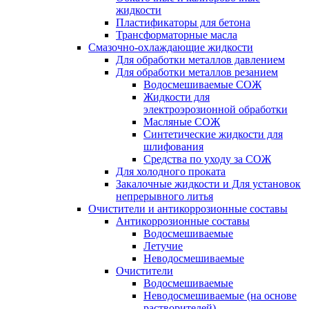
жидкости
Пластификаторы для бетона
Трансформаторные масла
Смазочно-охлаждающие жидкости
Для обработки металлов давлением
Для обработки металлов резанием
Водосмешиваемые СОЖ
Жидкости для
электроэрозионной обработки
Масляные СОЖ
Синтетические жидкости для
шлифования
Средства по уходу за СОЖ
Для холодного проката
Закалочные жидкости и Для установок
непрерывного литья
Очистители и антикоррозионные составы
Антикоррозионные составы
Водосмешиваемые
Летучие
Неводосмешиваемые
Очистители
Водосмешиваемые
Неводосмешиваемые (на основе
растворителей)