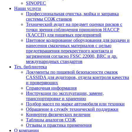
SINOPEC
Наши услуги
Профессиональная очистка, мойка и заправка
системы СОЖ станков
Технический аудит на предмет оценки рисков с
точки зрения соблюдения принципов HACCP
(ХАССП) для пищевых предприятий
Цветовое кодирование оборудования для раздачи и
нанесения смазочных материалов с целью
предотвращения перекрестного контакта и
загрязнения согласно FSSC 22000, BRC и др.
международных стандартов
Тех. библиотека
Документы по пищевой безопасности смазок
CASSIDA для аудиторов, отдела контроля качества
и проверяющих
Справочная информация
Инструкции по эксплуатации, замене,
транспортировке и хранению
Подбор масел по марке автомобиля или техники
Обращение в службу технической поддержки
Конвертер физических величин
Таблицы аналогов СОЖ
Отзывы и практика применения
О компании