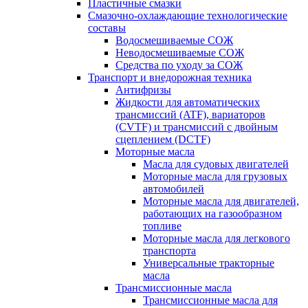
Пластичные смазки
Смазочно-охлаждающие технологические
составы
Водосмешиваемые СОЖ
Неводосмешиваемые СОЖ
Средства по уходу за СОЖ
Транспорт и внедорожная техника
Антифризы
Жидкости для автоматических
трансмиссий (ATF), вариаторов
(CVTF) и трансмиссий с двойным
сцеплением (DCTF)
Моторные масла
Масла для судовых двигателей
Моторные масла для грузовых
автомобилей
Моторные масла для двигателей,
работающих на газообразном
топливе
Моторные масла для легкового
транспорта
Универсальные тракторные
масла
Трансмиссионные масла
Трансмиссионные масла для