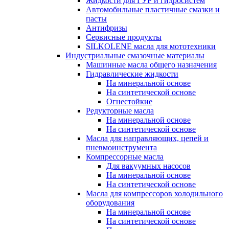
Жидкости для ГУР и гидросистем
Автомобильные пластичные смазки и
пасты
Антифризы
Сервисные продукты
SILKOLENE масла для мототехники
Индустриальные смазочные материалы
Машинные масла общего назначения
Гидравлические жидкости
На минеральной основе
На синтетической основе
Огнестойкие
Редукторные масла
На минеральной основе
На синтетической основе
Масла для направляющих, цепей и
пневмоинструмента
Компрессорные масла
Для вакуумных насосов
На минеральной основе
На синтетической основе
Масла для компрессоров холодильного
оборудования
На минеральной основе
На синтетической основе