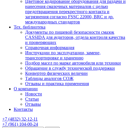
Цветовое кодирование оборудования для раздачи и
нанесения смазочных материалов с целью
предотвращения перекрестного контакта и
загрязнения согласно FSSC 22000, BRC и др.
международных стандартов
Тех. библиотека
Документы по пищевой безопасности смазок
CASSIDA для аудиторов, отдела контроля качества
и проверяющих
Справочная информация
Инструкции по эксплуатации, замене,
транспортировке и хранению
Подбор масел по марке автомобиля или техники
Обращение в службу технической поддержки
Конвертер физических величин
Таблицы аналогов СОЖ
Отзывы и практика применения
О компании
Новости
Статьи
Отзывы
Контакты
+7
(4832)
32-12-11
+7
(961)
104-00-24