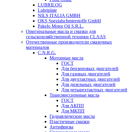
LUBRILOG
Lubriplate
NILS ITALIA GMBH
OKS Spezialschmierstoffe GmbH
Pakelo Motor Oil S.R.L.
Оригинальные масла и смазки для
сельскохозяйственной техники CLAAS
Отечественные производители смазочных
материалов
C.N.R.G.
Моторные масла
ГОСТ
Для бензиновых двигателей
Для газовых двигателей
Для двухтактных двигателей
Для дизельных двигателей
Для четырехтактных двигателей
Трансмиссионные масла
ГОСТ
Для АКПП
Для МКПП
Гидравлические масла
Пластичные смазки
Антифризы