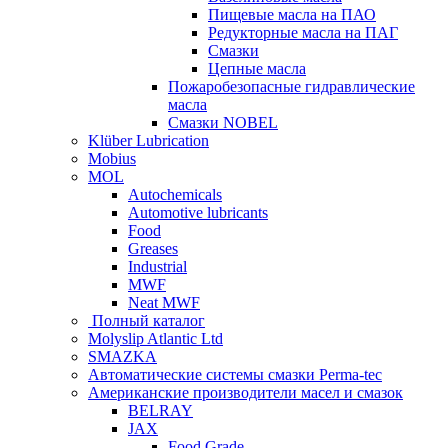
Пищевые масла на ПАО
Редукторные масла на ПАГ
Смазки
Цепные масла
Пожаробезопасные гидравлические
масла
Смазки NOBEL
Klüber Lubrication
Mobius
MOL
Autochemicals
Automotive lubricants
Food
Greases
Industrial
MWF
Neat MWF
Полный каталог
Molyslip Atlantic Ltd
SMAZKA
Автоматические системы смазки Perma-tec
Американские производители масел и смазок
BELRAY
JAX
Food Grade