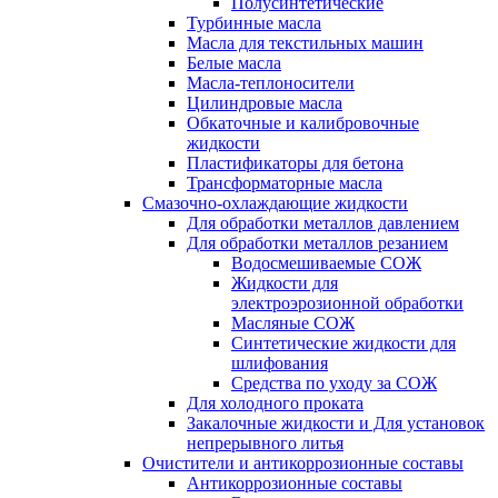
Полусинтетические
Турбинные масла
Масла для текстильных машин
Белые масла
Масла-теплоносители
Цилиндровые масла
Обкаточные и калибровочные
жидкости
Пластификаторы для бетона
Трансформаторные масла
Смазочно-охлаждающие жидкости
Для обработки металлов давлением
Для обработки металлов резанием
Водосмешиваемые СОЖ
Жидкости для
электроэрозионной обработки
Масляные СОЖ
Синтетические жидкости для
шлифования
Средства по уходу за СОЖ
Для холодного проката
Закалочные жидкости и Для установок
непрерывного литья
Очистители и антикоррозионные составы
Антикоррозионные составы