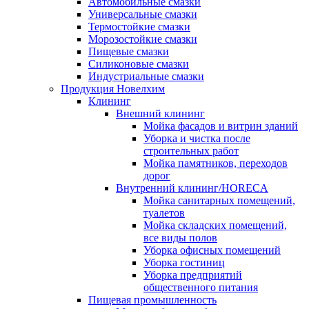
Автомобильные смазки
Универсальные смазки
Термостойкие смазки
Морозостойкие смазки
Пищевые смазки
Силиконовые смазки
Индустриальные смазки
Продукция Новелхим
Клининг
Внешний клининг
Мойка фасадов и витрин зданий
Уборка и чистка после
строительных работ
Мойка памятников, переходов
дорог
Внутренний клининг/HORECA
Мойка санитарных помещений,
туалетов
Мойка складских помещений,
все виды полов
Уборка офисных помещений
Уборка гостиниц
Уборка предприятий
общественного питания
Пищевая промышленность