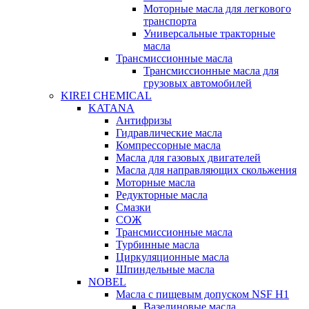
Моторные масла для легкового
транспорта
Универсальные тракторные
масла
Трансмиссионные масла
Трансмиссионные масла для
грузовых автомобилей
KIREI CHEMICAL
KATANA
Антифризы
Гидравлические масла
Компрессорные масла
Масла для газовых двигателей
Масла для направляющих скольжения
Моторные масла
Редукторные масла
Смазки
СОЖ
Трансмиссионные масла
Турбинные масла
Циркуляционные масла
Шпиндельные масла
NOBEL
Масла с пищевым допуском NSF H1
Вазелиновые масла