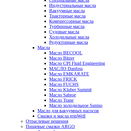
Специальные масла
Индустриальные масла
Вакуумные масла
Тракторные масла
Компрессорные масла
Турбинные масла
Судовые масла
Холодильные масла
Редукторные масла
Масла
Масло BECOOL
Масло Bitzer
Масло CPI Fluid Engineering
МАСЛО Danfoss
Масло EMKARATE
Масло FRICK
Масло FUCHS
Масло Kluber Summit
Масло Sabroe
Масло Trane
Масло холодильное Suniso
Масло для вакуумных насосов
Смазки и масла reinWell
Отраслевые решения
Пищевые смазки ARGO