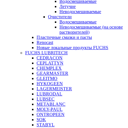
Водосмешиваемые
Летучие
Неводосмешиваемые
Очистители
Водосмешиваемые
Неводосмешиваемые (на основе
растворителей)
Пластичные смазки и пасты
Renocast
Новые локальные продукты FUCHS
FUCHS LUBRITECH
CEDRACON
CEPLATTYN
CHEMPLEX
GEARMASTER
GLEITMO
HYKOGEEN
LAGERMEISTER
LUBRODAL
LUBSEC
METABLANC
MOLY-PAUL
ONTROPEEN
SOK
STABYL