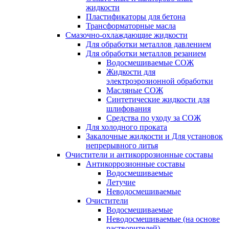
жидкости
Пластификаторы для бетона
Трансформаторные масла
Смазочно-охлаждающие жидкости
Для обработки металлов давлением
Для обработки металлов резанием
Водосмешиваемые СОЖ
Жидкости для
электроэрозионной обработки
Масляные СОЖ
Синтетические жидкости для
шлифования
Средства по уходу за СОЖ
Для холодного проката
Закалочные жидкости и Для установок
непрерывного литья
Очистители и антикоррозионные составы
Антикоррозионные составы
Водосмешиваемые
Летучие
Неводосмешиваемые
Очистители
Водосмешиваемые
Неводосмешиваемые (на основе
растворителей)