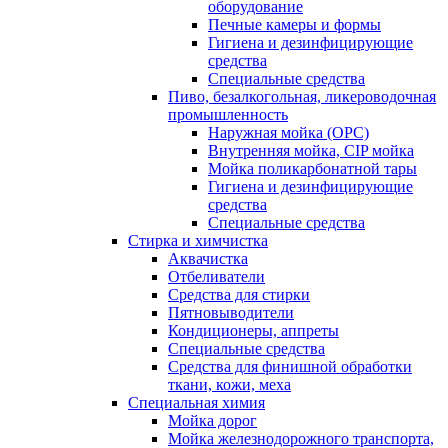
оборудование
Печные камеры и формы
Гигиена и дезинфицирующие
средства
Специальные средства
Пиво, безалкогольная, ликероводочная
промышленность
Наружная мойка (ОРС)
Внутренняя мойка, CIP мойка
Мойка поликарбонатной тары
Гигиена и дезинфицирующие
средства
Специальные средства
Стирка и химчистка
Аквачистка
Отбеливатели
Средства для стирки
Пятновыводители
Кондиционеры, аппреты
Специальные средства
Средства для финишной обработки
ткани, кожи, меха
Специальная химия
Мойка дорог
Мойка железнодорожного транспорта,