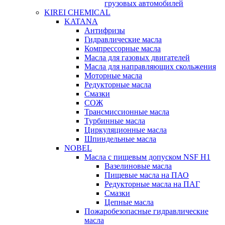
грузовых автомобилей
KIREI CHEMICAL
KATANA
Антифризы
Гидравлические масла
Компрессорные масла
Масла для газовых двигателей
Масла для направляющих скольжения
Моторные масла
Редукторные масла
Смазки
СОЖ
Трансмиссионные масла
Турбинные масла
Циркуляционные масла
Шпиндельные масла
NOBEL
Масла с пищевым допуском NSF H1
Вазелиновые масла
Пищевые масла на ПАО
Редукторные масла на ПАГ
Смазки
Цепные масла
Пожаробезопасные гидравлические
масла