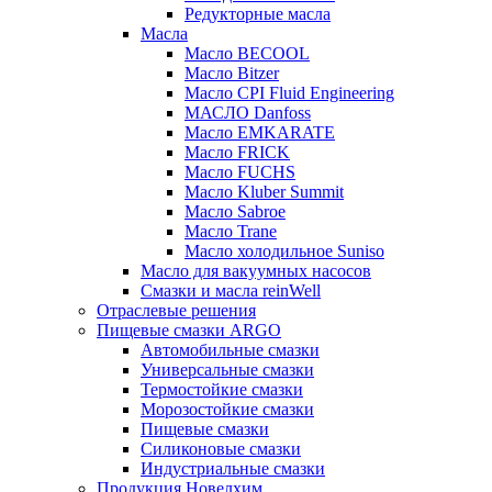
Редукторные масла
Масла
Масло BECOOL
Масло Bitzer
Масло CPI Fluid Engineering
МАСЛО Danfoss
Масло EMKARATE
Масло FRICK
Масло FUCHS
Масло Kluber Summit
Масло Sabroe
Масло Trane
Масло холодильное Suniso
Масло для вакуумных насосов
Смазки и масла reinWell
Отраслевые решения
Пищевые смазки ARGO
Автомобильные смазки
Универсальные смазки
Термостойкие смазки
Морозостойкие смазки
Пищевые смазки
Силиконовые смазки
Индустриальные смазки
Продукция Новелхим