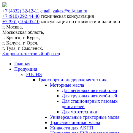
+7
(4832)
32-12-11
email:
zakaz@oil-titan.ru
+7
(910)
292-44-40
техническая консультация
+7
(961)
104-05-10
консультация по стоимости и наличию
г. Москва,
Московская область,
г. Брянск, г. Курск,
г. Калуга, г. Орел,
г. Тула, г. Смоленск.
Запросить тестовый образец
Главная
Продукция
FUCHS
Транспорт и внедорожная техника
Моторные масла
Для легковых автомобилей
Для грузовых автомобилей
Для стационарных газовых
двигателей
Для мототехники
Универсальные тракторные масла
Трансмиссионные масла
Жидкости для АКПП