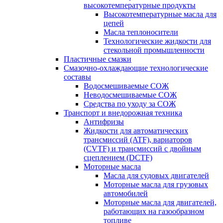
высокотемпературные продукты
Высокотемпературные масла для
цепей
Масла теплоносители
Технологические жидкости для
стекольной промышленности
Пластичные смазки
Смазочно-охлаждающие технологические
составы
Водосмешиваемые СОЖ
Неводосмешиваемые СОЖ
Средства по уходу за СОЖ
Транспорт и внедорожная техника
Антифризы
Жидкости для автоматических
трансмиссий (ATF), вариаторов
(CVTF) и трансмиссий с двойным
сцеплением (DCTF)
Моторные масла
Масла для судовых двигателей
Моторные масла для грузовых
автомобилей
Моторные масла для двигателей,
работающих на газообразном
топливе