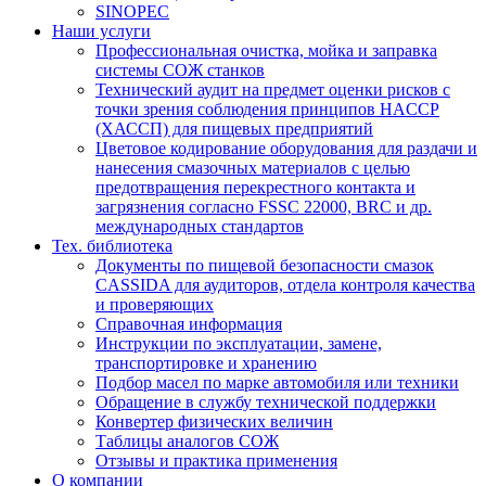
SINOPEC
Наши услуги
Профессиональная очистка, мойка и заправка
системы СОЖ станков
Технический аудит на предмет оценки рисков с
точки зрения соблюдения принципов HACCP
(ХАССП) для пищевых предприятий
Цветовое кодирование оборудования для раздачи и
нанесения смазочных материалов с целью
предотвращения перекрестного контакта и
загрязнения согласно FSSC 22000, BRC и др.
международных стандартов
Тех. библиотека
Документы по пищевой безопасности смазок
CASSIDA для аудиторов, отдела контроля качества
и проверяющих
Справочная информация
Инструкции по эксплуатации, замене,
транспортировке и хранению
Подбор масел по марке автомобиля или техники
Обращение в службу технической поддержки
Конвертер физических величин
Таблицы аналогов СОЖ
Отзывы и практика применения
О компании