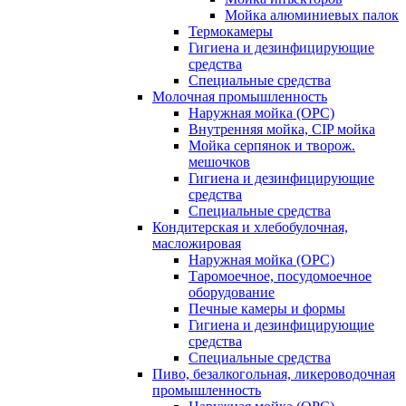
Мойка алюминиевых палок
Термокамеры
Гигиена и дезинфицирующие
средства
Специальные средства
Молочная промышленность
Наружная мойка (ОРС)
Внутренняя мойка, CIP мойка
Мойка серпянок и творож.
мешочков
Гигиена и дезинфицирующие
средства
Специальные средства
Кондитерская и хлебобулочная,
масложировая
Наружная мойка (ОРС)
Таромоечное, посудомоечное
оборудование
Печные камеры и формы
Гигиена и дезинфицирующие
средства
Специальные средства
Пиво, безалкогольная, ликероводочная
промышленность