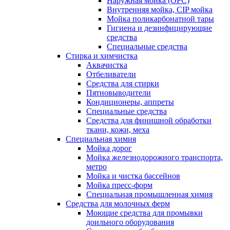
Наружная мойка (ОРС)
Внутренняя мойка, CIP мойка
Мойка поликарбонатной тары
Гигиена и дезинфицирующие
средства
Специальные средства
Стирка и химчистка
Аквачистка
Отбеливатели
Средства для стирки
Пятновыводители
Кондиционеры, аппреты
Специальные средства
Средства для финишной обработки
ткани, кожи, меха
Специальная химия
Мойка дорог
Мойка железнодорожного транспорта,
метро
Мойка и чистка бассейнов
Мойка пресс-форм
Специальная промышленная химия
Средства для молочных ферм
Моющие средства для промывки
доильного оборудования