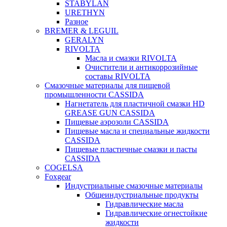
STABYLAN
URETHYN
Разное
BREMER & LEGUIL
GERALYN
RIVOLTA
Масла и смазки RIVOLTA
Очистители и антикоррозийные
составы RIVOLTA
Смазочные материалы для пищевой
промышленности CASSIDA
Нагнетатель для пластичной смазки HD
GREASE GUN CASSIDA
Пищевые аэрозоли CASSIDA
Пищевые масла и специальные жидкости
CASSIDA
Пищевые пластичные смазки и пасты
CASSIDA
COGELSA
Foxgear
Индустриальные смазочные материалы
Общеиндустриальные продукты
Гидравлические масла
Гидравлические огнестойкие
жидкости