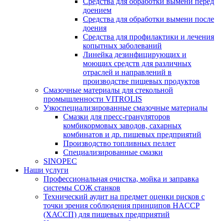
Средства для обработки вымени перед
доением
Средства для обработки вымени после
доения
Средства для профилактики и лечения
копытных заболеваний
Линейка дезинфицирующих и
моющих средств для различных
отраслей и направлений в
производстве пищевых продуктов
Смазочные материалы для стекольной
промышленности VITROLIS
Узкоспециализированные смазочные материалы
Смазки для пресс-грануляторов
комбикормовых заводов, сахарных
комбинатов и др. пищевых предприятий
Производство топливных пеллет
Специализированные смазки
SINOPEC
Наши услуги
Профессиональная очистка, мойка и заправка
системы СОЖ станков
Технический аудит на предмет оценки рисков с
точки зрения соблюдения принципов HACCP
(ХАССП) для пищевых предприятий