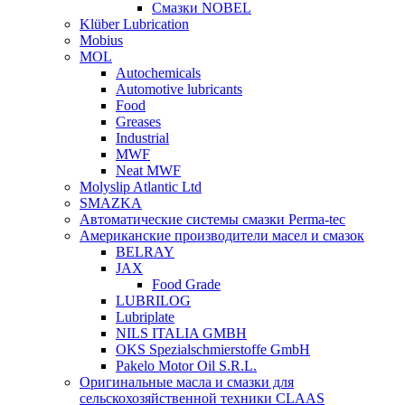
Смазки NOBEL
Klüber Lubrication
Mobius
MOL
Autochemicals
Automotive lubricants
Food
Greases
Industrial
MWF
Neat MWF
Molyslip Atlantic Ltd
SMAZKA
Автоматические системы смазки Perma-tec
Американские производители масел и смазок
BELRAY
JAX
Food Grade
LUBRILOG
Lubriplate
NILS ITALIA GMBH
OKS Spezialschmierstoffe GmbH
Pakelo Motor Oil S.R.L.
Оригинальные масла и смазки для
сельскохозяйственной техники CLAAS