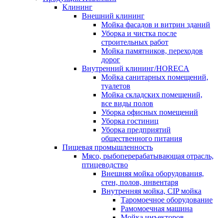
Клининг
Внешний клининг
Мойка фасадов и витрин зданий
Уборка и чистка после
строительных работ
Мойка памятников, переходов
дорог
Внутренний клининг/HORECA
Мойка санитарных помещений,
туалетов
Мойка складских помещений,
все виды полов
Уборка офисных помещений
Уборка гостиниц
Уборка предприятий
общественного питания
Пищевая промышленность
Мясо, рыбоперерабатывающая отрасль,
птицеводство
Внешняя мойка оборудования,
стен, полов, инвентаря
Внутренняя мойка, CIP мойка
Таромоечное оборудование
Рамомоечная машина
Мойка инъекторов