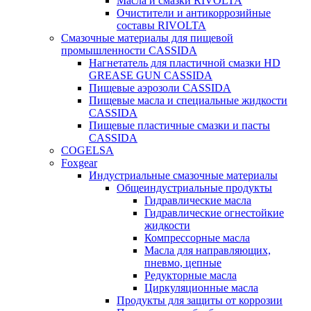
Масла и смазки RIVOLTA
Очистители и антикоррозийные
составы RIVOLTA
Смазочные материалы для пищевой
промышленности CASSIDA
Нагнетатель для пластичной смазки HD
GREASE GUN CASSIDA
Пищевые аэрозоли CASSIDA
Пищевые масла и специальные жидкости
CASSIDA
Пищевые пластичные смазки и пасты
CASSIDA
COGELSA
Foxgear
Индустриальные смазочные материалы
Общеиндустриальные продукты
Гидравлические масла
Гидравлические огнестойкие
жидкости
Компрессорные масла
Масла для направляющих,
пневмо, цепные
Редукторные масла
Циркуляционные масла
Продукты для защиты от коррозии