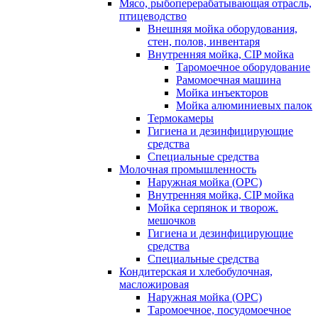
Мясо, рыбоперерабатывающая отрасль,
птицеводство
Внешняя мойка оборудования,
стен, полов, инвентаря
Внутренняя мойка, CIP мойка
Таромоечное оборудование
Рамомоечная машина
Мойка инъекторов
Мойка алюминиевых палок
Термокамеры
Гигиена и дезинфицирующие
средства
Специальные средства
Молочная промышленность
Наружная мойка (ОРС)
Внутренняя мойка, CIP мойка
Мойка серпянок и творож.
мешочков
Гигиена и дезинфицирующие
средства
Специальные средства
Кондитерская и хлебобулочная,
масложировая
Наружная мойка (ОРС)
Таромоечное, посудомоечное