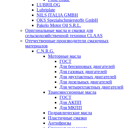
LUBRILOG
Lubriplate
NILS ITALIA GMBH
OKS Spezialschmierstoffe GmbH
Pakelo Motor Oil S.R.L.
Оригинальные масла и смазки для
сельскохозяйственной техники CLAAS
Отечественные производители смазочных
материалов
C.N.R.G.
Моторные масла
ГОСТ
Для бензиновых двигателей
Для газовых двигателей
Для двухтактных двигателей
Для дизельных двигателей
Для четырехтактных двигателей
Трансмиссионные масла
ГОСТ
Для АКПП
Для МКПП
Гидравлические масла
Пластичные смазки
Антифризы