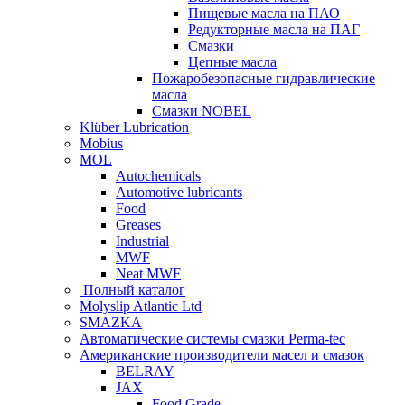
Пищевые масла на ПАО
Редукторные масла на ПАГ
Смазки
Цепные масла
Пожаробезопасные гидравлические
масла
Смазки NOBEL
Klüber Lubrication
Mobius
MOL
Autochemicals
Automotive lubricants
Food
Greases
Industrial
MWF
Neat MWF
Полный каталог
Molyslip Atlantic Ltd
SMAZKA
Автоматические системы смазки Perma-tec
Американские производители масел и смазок
BELRAY
JAX
Food Grade