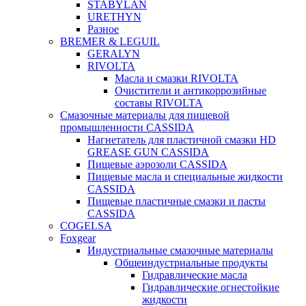
STABYLAN
URETHYN
Разное
BREMER & LEGUIL
GERALYN
RIVOLTA
Масла и смазки RIVOLTA
Очистители и антикоррозийные
составы RIVOLTA
Смазочные материалы для пищевой
промышленности CASSIDA
Нагнетатель для пластичной смазки HD
GREASE GUN CASSIDA
Пищевые аэрозоли CASSIDA
Пищевые масла и специальные жидкости
CASSIDA
Пищевые пластичные смазки и пасты
CASSIDA
COGELSA
Foxgear
Индустриальные смазочные материалы
Общеиндустриальные продукты
Гидравлические масла
Гидравлические огнестойкие
жидкости