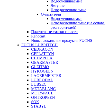
Водосмешиваемые
Летучие
Неводосмешиваемые
Очистители
Водосмешиваемые
Неводосмешиваемые (на основе
растворителей)
Пластичные смазки и пасты
Renocast
Новые локальные продукты FUCHS
FUCHS LUBRITECH
CEDRACON
CEPLATTYN
CHEMPLEX
GEARMASTER
GLEITMO
HYKOGEEN
LAGERMEISTER
LUBRODAL
LUBSEC
METABLANC
MOLY-PAUL
ONTROPEEN
SOK
STABYL