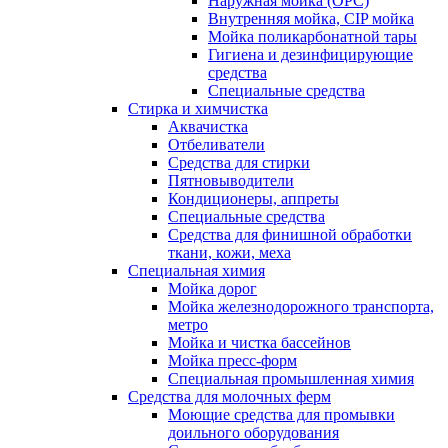
Наружная мойка (ОРС)
Внутренняя мойка, CIP мойка
Мойка поликарбонатной тары
Гигиена и дезинфицирующие
средства
Специальные средства
Стирка и химчистка
Аквачистка
Отбеливатели
Средства для стирки
Пятновыводители
Кондиционеры, аппреты
Специальные средства
Средства для финишной обработки
ткани, кожи, меха
Специальная химия
Мойка дорог
Мойка железнодорожного транспорта,
метро
Мойка и чистка бассейнов
Мойка пресс-форм
Специальная промышленная химия
Средства для молочных ферм
Моющие средства для промывки
доильного оборудования