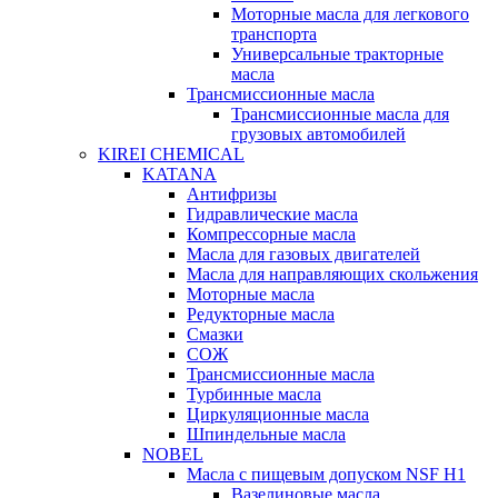
Моторные масла для легкового
транспорта
Универсальные тракторные
масла
Трансмиссионные масла
Трансмиссионные масла для
грузовых автомобилей
KIREI CHEMICAL
KATANA
Антифризы
Гидравлические масла
Компрессорные масла
Масла для газовых двигателей
Масла для направляющих скольжения
Моторные масла
Редукторные масла
Смазки
СОЖ
Трансмиссионные масла
Турбинные масла
Циркуляционные масла
Шпиндельные масла
NOBEL
Масла с пищевым допуском NSF H1
Вазелиновые масла