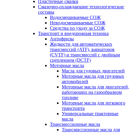
Пластичные смазки
Смазочно-охлаждающие технологические
составы
Водосмешиваемые СОЖ
Неводосмешиваемые СОЖ
Средства по уходу за СОЖ
Транспорт и внедорожная техника
Антифризы
Жидкости для автоматических
трансмиссий (ATF), вариаторов
(CVTF) и трансмиссий с двойным
сцеплением (DCTF)
Моторные масла
Масла для судовых двигателей
Моторные масла для грузовых
автомобилей
Моторные масла для двигателей,
работающих на газообразном
топливе
Моторные масла для легкового
транспорта
Универсальные тракторные
масла
Трансмиссионные масла
Трансмиссионные масла для