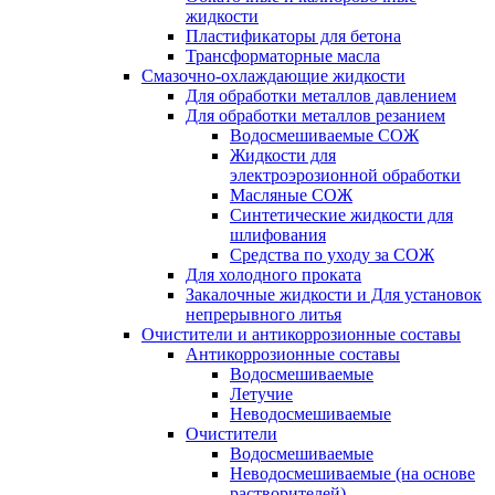
жидкости
Пластификаторы для бетона
Трансформаторные масла
Смазочно-охлаждающие жидкости
Для обработки металлов давлением
Для обработки металлов резанием
Водосмешиваемые СОЖ
Жидкости для
электроэрозионной обработки
Масляные СОЖ
Синтетические жидкости для
шлифования
Средства по уходу за СОЖ
Для холодного проката
Закалочные жидкости и Для установок
непрерывного литья
Очистители и антикоррозионные составы
Антикоррозионные составы
Водосмешиваемые
Летучие
Неводосмешиваемые
Очистители
Водосмешиваемые
Неводосмешиваемые (на основе
растворителей)