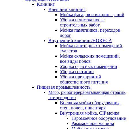
Клининг
Внешний клининг
Мойка фасадов и витрин зданий
Уборка и чистка после
строительных работ
Мойка памятников, переходов
дорог
Внутренний клининг/HORECA
Мойка санитарных помещений,
туалетов
Мойка складских помещений,
все виды полов
Уборка офисных помещений
Уборка гостиниц
Уборка предприятий
общественного питания
Пищевая промышленность
Мясо, рыбоперерабатывающая отрасль,
птицеводство
Внешняя мойка оборудования,
стен, полов, инвентаря
Внутренняя мойка, CIP мойка
Таромоечное оборудование
Рамомоечная машина
Мойка инъекторов