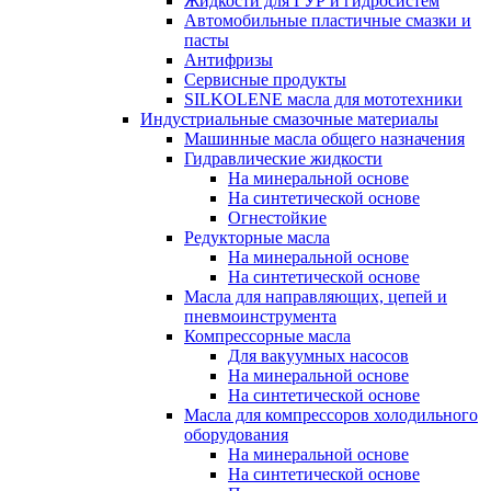
Жидкости для ГУР и гидросистем
Автомобильные пластичные смазки и
пасты
Антифризы
Сервисные продукты
SILKOLENE масла для мототехники
Индустриальные смазочные материалы
Машинные масла общего назначения
Гидравлические жидкости
На минеральной основе
На синтетической основе
Огнестойкие
Редукторные масла
На минеральной основе
На синтетической основе
Масла для направляющих, цепей и
пневмоинструмента
Компрессорные масла
Для вакуумных насосов
На минеральной основе
На синтетической основе
Масла для компрессоров холодильного
оборудования
На минеральной основе
На синтетической основе