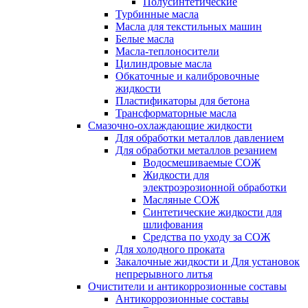
Полусинтетические
Турбинные масла
Масла для текстильных машин
Белые масла
Масла-теплоносители
Цилиндровые масла
Обкаточные и калибровочные
жидкости
Пластификаторы для бетона
Трансформаторные масла
Смазочно-охлаждающие жидкости
Для обработки металлов давлением
Для обработки металлов резанием
Водосмешиваемые СОЖ
Жидкости для
электроэрозионной обработки
Масляные СОЖ
Синтетические жидкости для
шлифования
Средства по уходу за СОЖ
Для холодного проката
Закалочные жидкости и Для установок
непрерывного литья
Очистители и антикоррозионные составы
Антикоррозионные составы