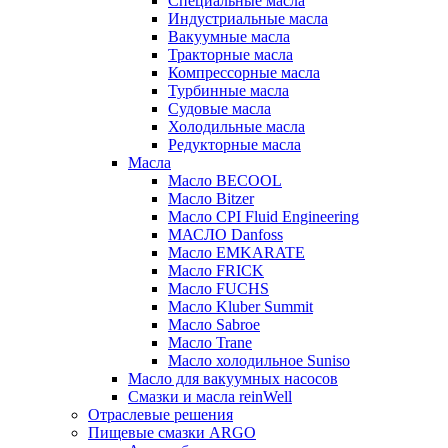
Специальные масла
Индустриальные масла
Вакуумные масла
Тракторные масла
Компрессорные масла
Турбинные масла
Судовые масла
Холодильные масла
Редукторные масла
Масла
Масло BECOOL
Масло Bitzer
Масло CPI Fluid Engineering
МАСЛО Danfoss
Масло EMKARATE
Масло FRICK
Масло FUCHS
Масло Kluber Summit
Масло Sabroe
Масло Trane
Масло холодильное Suniso
Масло для вакуумных насосов
Смазки и масла reinWell
Отраслевые решения
Пищевые смазки ARGO