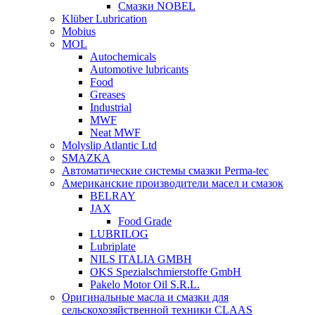
Смазки NOBEL
Klüber Lubrication
Mobius
MOL
Autochemicals
Automotive lubricants
Food
Greases
Industrial
MWF
Neat MWF
Molyslip Atlantic Ltd
SMAZKA
Автоматические системы смазки Perma-tec
Американские производители масел и смазок
BELRAY
JAX
Food Grade
LUBRILOG
Lubriplate
NILS ITALIA GMBH
OKS Spezialschmierstoffe GmbH
Pakelo Motor Oil S.R.L.
Оригинальные масла и смазки для
сельскохозяйственной техники CLAAS