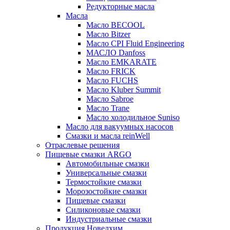
Редукторные масла
Масла
Масло BECOOL
Масло Bitzer
Масло CPI Fluid Engineering
МАСЛО Danfoss
Масло EMKARATE
Масло FRICK
Масло FUCHS
Масло Kluber Summit
Масло Sabroe
Масло Trane
Масло холодильное Suniso
Масло для вакуумных насосов
Смазки и масла reinWell
Отраслевые решения
Пищевые смазки ARGO
Автомобильные смазки
Универсальные смазки
Термостойкие смазки
Морозостойкие смазки
Пищевые смазки
Силиконовые смазки
Индустриальные смазки
Продукция Новелхим