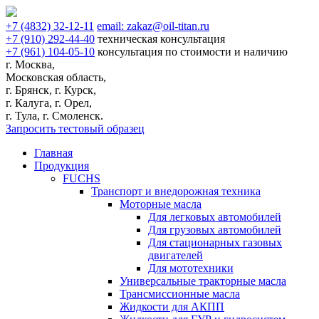
+7
(4832)
32-12-11
email:
zakaz@oil-titan.ru
+7
(910)
292-44-40
техническая консультация
+7
(961)
104-05-10
консультация по стоимости и наличию
г. Москва,
Московская область,
г. Брянск, г. Курск,
г. Калуга, г. Орел,
г. Тула, г. Смоленск.
Запросить тестовый образец
Главная
Продукция
FUCHS
Транспорт и внедорожная техника
Моторные масла
Для легковых автомобилей
Для грузовых автомобилей
Для стационарных газовых
двигателей
Для мототехники
Универсальные тракторные масла
Трансмиссионные масла
Жидкости для АКПП