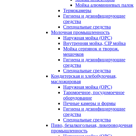
Мойка алюминиевых палок
Термокамеры
Гигиена и дезинфицирующие
средства
Специальные средства
Молочная промышленность
Наружная мойка (ОРС)
Внутренняя мойка, CIP мойка
Мойка серпянок и творож.
мешочков
Гигиена и дезинфицирующие
средства
Специальные средства
Кондитерская и хлебобулочная,
масложировая
Наружная мойка (ОРС)
Таромоечное, посудомоечное
оборудование
Печные камеры и формы
Гигиена и дезинфицирующие
средства
Специальные средства
Пиво, безалкогольная, ликероводочная
промышленность