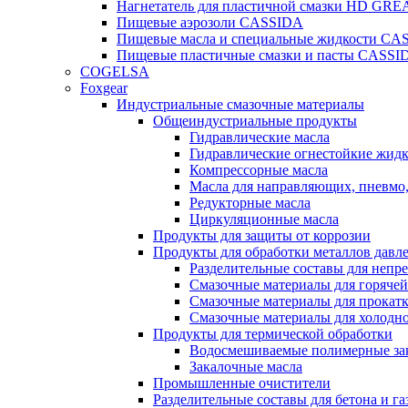
Нагнетатель для пластичной смазки HD G
Пищевые аэрозоли CASSIDA
Пищевые масла и специальные жидкости CA
Пищевые пластичные смазки и пасты CASSI
COGELSA
Foxgear
Индустриальные смазочные материалы
Общеиндустриальные продукты
Гидравлические масла
Гидравлические огнестойкие жид
Компрессорные масла
Масла для направляющих, пневмо
Редукторные масла
Циркуляционные масла
Продукты для защиты от коррозии
Продукты для обработки металлов давл
Разделительные составы для непр
Смазочные материалы для горячей
Смазочные материалы для прокат
Смазочные материалы для холодн
Продукты для термической обработки
Водосмешиваемые полимерные за
Закалочные масла
Промышленные очистители
Разделительные составы для бетона и га