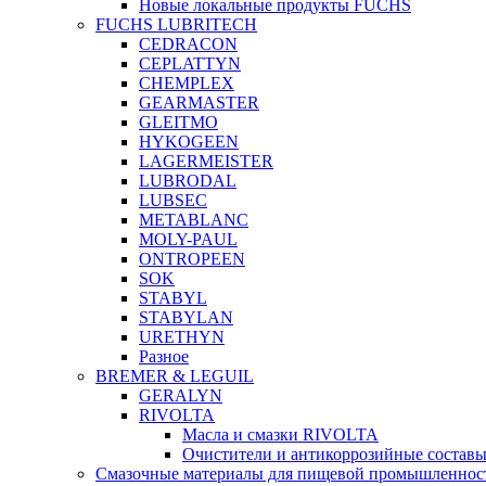
Новые локальные продукты FUCHS
FUCHS LUBRITECH
CEDRACON
CEPLATTYN
CHEMPLEX
GEARMASTER
GLEITMO
HYKOGEEN
LAGERMEISTER
LUBRODAL
LUBSEC
METABLANC
MOLY-PAUL
ONTROPEEN
SOK
STABYL
STABYLAN
URETHYN
Разное
BREMER & LEGUIL
GERALYN
RIVOLTA
Масла и смазки RIVOLTA
Очистители и антикоррозийные соста
Смазочные материалы для пищевой промышленно