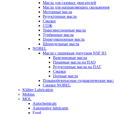
Масла для газовых двигателей
Масла для направляющих скольжения
Моторные масла
Редукторные масла
Смазки
СОЖ
Трансмиссионные масла
Турбинные масла
Циркуляционные масла
Шпиндельные масла
NOBEL
Масла с пищевым допуском NSF H1
Вазелиновые масла
Пищевые масла на ПАО
Редукторные масла на ПАГ
Смазки
Цепные масла
Пожаробезопасные гидравлические мас
Смазки NOBEL
Klüber Lubrication
Mobius
MOL
Autochemicals
Automotive lubricants
Food