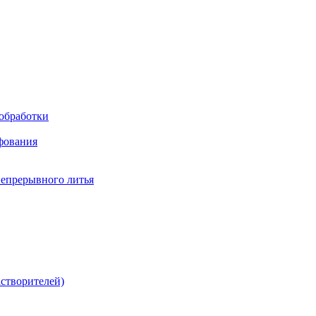
обработки
фования
непрерывного литья
створителей)