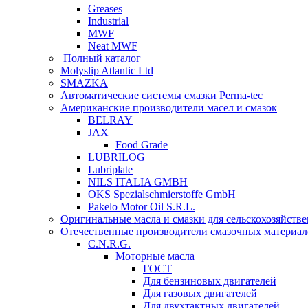
Greases
Industrial
MWF
Neat MWF
Полный каталог
Molyslip Atlantic Ltd
SMAZKA
Автоматические системы смазки Perma-tec
Американские производители масел и смазок
BELRAY
JAX
Food Grade
LUBRILOG
Lubriplate
NILS ITALIA GMBH
OKS Spezialschmierstoffe GmbH
Pakelo Motor Oil S.R.L.
Оригинальные масла и смазки для сельскохозяйст
Отечественные производители смазочных материал
C.N.R.G.
Моторные масла
ГОСТ
Для бензиновых двигателей
Для газовых двигателей
Для двухтактных двигателей