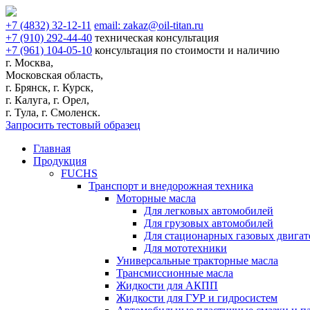
+7
(4832)
32-12-11
email:
zakaz@oil-titan.ru
+7
(910)
292-44-40
техническая консультация
+7
(961)
104-05-10
консультация по стоимости и наличию
г. Москва,
Московская область,
г. Брянск, г. Курск,
г. Калуга, г. Орел,
г. Тула, г. Смоленск.
Запросить тестовый образец
Главная
Продукция
FUCHS
Транспорт и внедорожная техника
Моторные масла
Для легковых автомобилей
Для грузовых автомобилей
Для стационарных газовых двигат
Для мототехники
Универсальные тракторные масла
Трансмиссионные масла
Жидкости для АКПП
Жидкости для ГУР и гидросистем