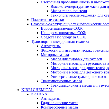
Стекольная промышленность и высокот
Высокотемпературные масла для 
Масла теплоносители
Технологические жидкости для с
Пластичные смазки
Смазочно-охлаждающие технологические сос
Водосмешиваемые СОЖ
Неводосмешиваемые СОЖ
Средства по уходу за СОЖ
Транспорт и внедорожная техника
Антифризы
Жидкости для автоматических трансмис
Моторные масла
Масла для судовых двигателей
Моторные масла для грузовых ав
Моторные масла для двигателей, 
Моторные масла для легкового тр
Универсальные тракторные масла
Трансмиссионные масла
Трансмиссионные масла для груз
KIREI CHEMICAL
KATANA
Антифризы
Гидравлические масла
Компрессорные масла