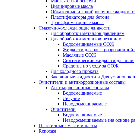
Масла-теплоносители
Цилиндровые масла
Обкаточные и калибровочные жидкости
Пластификаторы для бетона
Трансформаторные масла
Смазочно-охлаждающие жидкости
Для обработки металлов давлением
Для обработки металлов резанием
Водосмешиваемые СОЖ
Жидкости для электроэрозионной 
Масляные СОЖ
Синтетические жидкости для шли
Средства по уходу за СОЖ
Для холодного проката
Закалочные жидкости и Для установок 
Очистители и антикоррозионные составы
Антикоррозионные составы
Водосмешиваемые
Летучие
Неводосмешиваемые
Очистители
Водосмешиваемые
Неводосмешиваемые (на основе ра
Пластичные смазки и пасты
Renocast