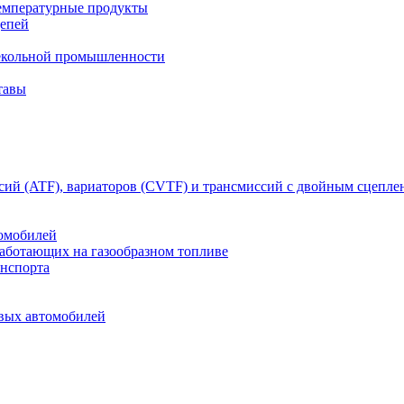
емпературные продукты
цепей
текольной промышленности
тавы
сий (ATF), вариаторов (CVTF) и трансмиссий с двойным сцепл
томобилей
работающих на газообразном топливе
анспорта
овых автомобилей