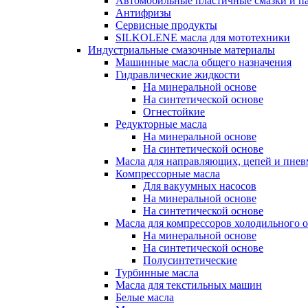
Автомобильные пластичные смазки и п
Антифризы
Сервисные продукты
SILKOLENE масла для мототехники
Индустриальные смазочные материалы
Машинные масла общего назначения
Гидравлические жидкости
На минеральной основе
На синтетической основе
Огнестойкие
Редукторные масла
На минеральной основе
На синтетической основе
Масла для направляющих, цепей и пне
Компрессорные масла
Для вакуумных насосов
На минеральной основе
На синтетической основе
Масла для компрессоров холодильного 
На минеральной основе
На синтетической основе
Полусинтетические
Турбинные масла
Масла для текстильных машин
Белые масла