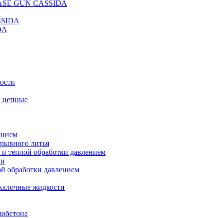
REASE GUN CASSIDA
SSIDA
DA
кости
, цепные
ением
ерывного литья
 и теплой обработки давлением
ки
ой обработки давлением
калочные жидкости
зобетона