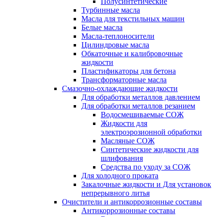
Полусинтетические
Турбинные масла
Масла для текстильных машин
Белые масла
Масла-теплоносители
Цилиндровые масла
Обкаточные и калибровочные
жидкости
Пластификаторы для бетона
Трансформаторные масла
Смазочно-охлаждающие жидкости
Для обработки металлов давлением
Для обработки металлов резанием
Водосмешиваемые СОЖ
Жидкости для
электроэрозионной обработки
Масляные СОЖ
Синтетические жидкости для
шлифования
Средства по уходу за СОЖ
Для холодного проката
Закалочные жидкости и Для установок
непрерывного литья
Очистители и антикоррозионные составы
Антикоррозионные составы