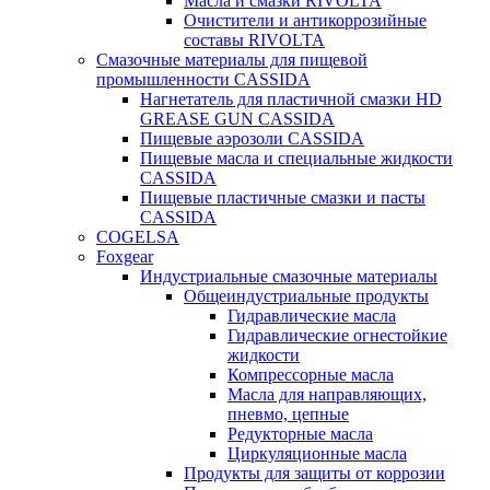
Масла и смазки RIVOLTA
Очистители и антикоррозийные
составы RIVOLTA
Смазочные материалы для пищевой
промышленности CASSIDA
Нагнетатель для пластичной смазки HD
GREASE GUN CASSIDA
Пищевые аэрозоли CASSIDA
Пищевые масла и специальные жидкости
CASSIDA
Пищевые пластичные смазки и пасты
CASSIDA
COGELSA
Foxgear
Индустриальные смазочные материалы
Общеиндустриальные продукты
Гидравлические масла
Гидравлические огнестойкие
жидкости
Компрессорные масла
Масла для направляющих,
пневмо, цепные
Редукторные масла
Циркуляционные масла
Продукты для защиты от коррозии