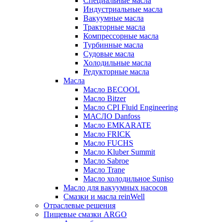
Специальные масла
Индустриальные масла
Вакуумные масла
Тракторные масла
Компрессорные масла
Турбинные масла
Судовые масла
Холодильные масла
Редукторные масла
Масла
Масло BECOOL
Масло Bitzer
Масло CPI Fluid Engineering
МАСЛО Danfoss
Масло EMKARATE
Масло FRICK
Масло FUCHS
Масло Kluber Summit
Масло Sabroe
Масло Trane
Масло холодильное Suniso
Масло для вакуумных насосов
Смазки и масла reinWell
Отраслевые решения
Пищевые смазки ARGO