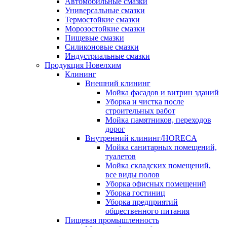
Автомобильные смазки
Универсальные смазки
Термостойкие смазки
Морозостойкие смазки
Пищевые смазки
Силиконовые смазки
Индустриальные смазки
Продукция Новелхим
Клининг
Внешний клининг
Мойка фасадов и витрин зданий
Уборка и чистка после
строительных работ
Мойка памятников, переходов
дорог
Внутренний клининг/HORECA
Мойка санитарных помещений,
туалетов
Мойка складских помещений,
все виды полов
Уборка офисных помещений
Уборка гостиниц
Уборка предприятий
общественного питания
Пищевая промышленность