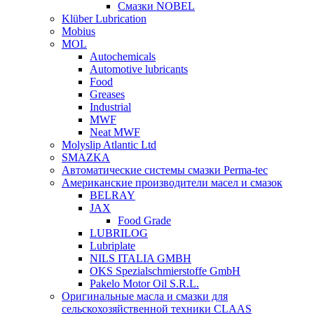
Смазки NOBEL
Klüber Lubrication
Mobius
MOL
Autochemicals
Automotive lubricants
Food
Greases
Industrial
MWF
Neat MWF
Molyslip Atlantic Ltd
SMAZKA
Автоматические системы смазки Perma-tec
Американские производители масел и смазок
BELRAY
JAX
Food Grade
LUBRILOG
Lubriplate
NILS ITALIA GMBH
OKS Spezialschmierstoffe GmbH
Pakelo Motor Oil S.R.L.
Оригинальные масла и смазки для
сельскохозяйственной техники CLAAS