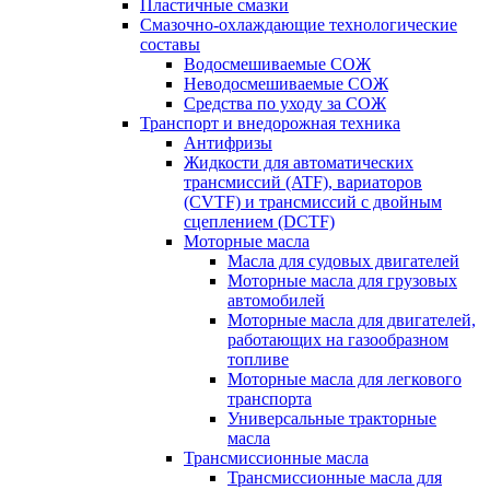
Пластичные смазки
Смазочно-охлаждающие технологические
составы
Водосмешиваемые СОЖ
Неводосмешиваемые СОЖ
Средства по уходу за СОЖ
Транспорт и внедорожная техника
Антифризы
Жидкости для автоматических
трансмиссий (ATF), вариаторов
(CVTF) и трансмиссий с двойным
сцеплением (DCTF)
Моторные масла
Масла для судовых двигателей
Моторные масла для грузовых
автомобилей
Моторные масла для двигателей,
работающих на газообразном
топливе
Моторные масла для легкового
транспорта
Универсальные тракторные
масла
Трансмиссионные масла
Трансмиссионные масла для