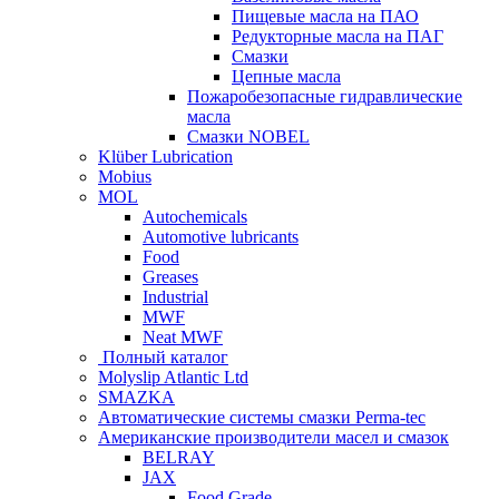
Пищевые масла на ПАО
Редукторные масла на ПАГ
Смазки
Цепные масла
Пожаробезопасные гидравлические
масла
Смазки NOBEL
Klüber Lubrication
Mobius
MOL
Autochemicals
Automotive lubricants
Food
Greases
Industrial
MWF
Neat MWF
Полный каталог
Molyslip Atlantic Ltd
SMAZKA
Автоматические системы смазки Perma-tec
Американские производители масел и смазок
BELRAY
JAX
Food Grade