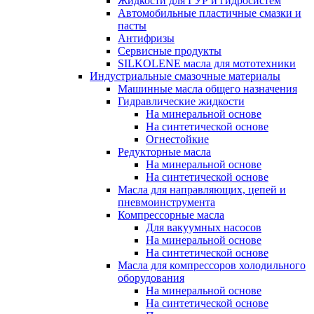
Жидкости для ГУР и гидросистем
Автомобильные пластичные смазки и
пасты
Антифризы
Сервисные продукты
SILKOLENE масла для мототехники
Индустриальные смазочные материалы
Машинные масла общего назначения
Гидравлические жидкости
На минеральной основе
На синтетической основе
Огнестойкие
Редукторные масла
На минеральной основе
На синтетической основе
Масла для направляющих, цепей и
пневмоинструмента
Компрессорные масла
Для вакуумных насосов
На минеральной основе
На синтетической основе
Масла для компрессоров холодильного
оборудования
На минеральной основе
На синтетической основе