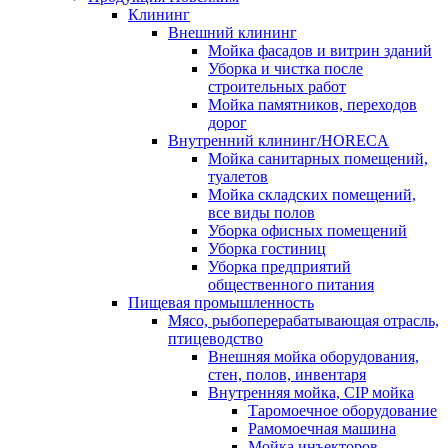
Клининг
Внешний клининг
Мойка фасадов и витрин зданий
Уборка и чистка после
строительных работ
Мойка памятников, переходов
дорог
Внутренний клининг/HORECA
Мойка санитарных помещений,
туалетов
Мойка складских помещений,
все виды полов
Уборка офисных помещений
Уборка гостиниц
Уборка предприятий
общественного питания
Пищевая промышленность
Мясо, рыбоперерабатывающая отрасль,
птицеводство
Внешняя мойка оборудования,
стен, полов, инвентаря
Внутренняя мойка, CIP мойка
Таромоечное оборудование
Рамомоечная машина
Мойка инъекторов