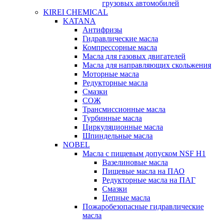
грузовых автомобилей
KIREI CHEMICAL
KATANA
Антифризы
Гидравлические масла
Компрессорные масла
Масла для газовых двигателей
Масла для направляющих скольжения
Моторные масла
Редукторные масла
Смазки
СОЖ
Трансмиссионные масла
Турбинные масла
Циркуляционные масла
Шпиндельные масла
NOBEL
Масла с пищевым допуском NSF H1
Вазелиновые масла
Пищевые масла на ПАО
Редукторные масла на ПАГ
Смазки
Цепные масла
Пожаробезопасные гидравлические
масла