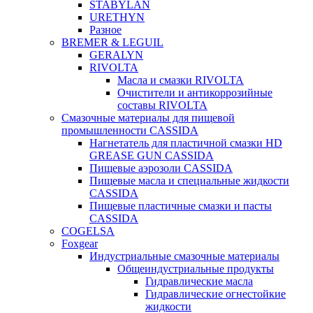
STABYLAN
URETHYN
Разное
BREMER & LEGUIL
GERALYN
RIVOLTA
Масла и смазки RIVOLTA
Очистители и антикоррозийные
составы RIVOLTA
Смазочные материалы для пищевой
промышленности CASSIDA
Нагнетатель для пластичной смазки HD
GREASE GUN CASSIDA
Пищевые аэрозоли CASSIDA
Пищевые масла и специальные жидкости
CASSIDA
Пищевые пластичные смазки и пасты
CASSIDA
COGELSA
Foxgear
Индустриальные смазочные материалы
Общеиндустриальные продукты
Гидравлические масла
Гидравлические огнестойкие
жидкости