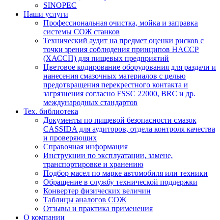
SINOPEC
Наши услуги
Профессиональная очистка, мойка и заправка
системы СОЖ станков
Технический аудит на предмет оценки рисков с
точки зрения соблюдения принципов HACCP
(ХАССП) для пищевых предприятий
Цветовое кодирование оборудования для раздачи и
нанесения смазочных материалов с целью
предотвращения перекрестного контакта и
загрязнения согласно FSSC 22000, BRC и др.
международных стандартов
Тех. библиотека
Документы по пищевой безопасности смазок
CASSIDA для аудиторов, отдела контроля качества
и проверяющих
Справочная информация
Инструкции по эксплуатации, замене,
транспортировке и хранению
Подбор масел по марке автомобиля или техники
Обращение в службу технической поддержки
Конвертер физических величин
Таблицы аналогов СОЖ
Отзывы и практика применения
О компании