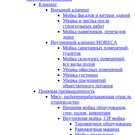
Клининг
Внешний клининг
Мойка фасадов и витрин зданий
Уборка и чистка после
строительных работ
Мойка памятников, переходов
дорог
Внутренний клининг/HORECA
Мойка санитарных помещений,
туалетов
Мойка складских помещений,
все виды полов
Уборка офисных помещений
Уборка гостиниц
Уборка предприятий
общественного питания
Пищевая промышленность
Мясо, рыбоперерабатывающая отрасль,
птицеводство
Внешняя мойка оборудования,
стен, полов, инвентаря
Внутренняя мойка, CIP мойка
Таромоечное оборудование
Рамомоечная машина
Мойка инъекторов