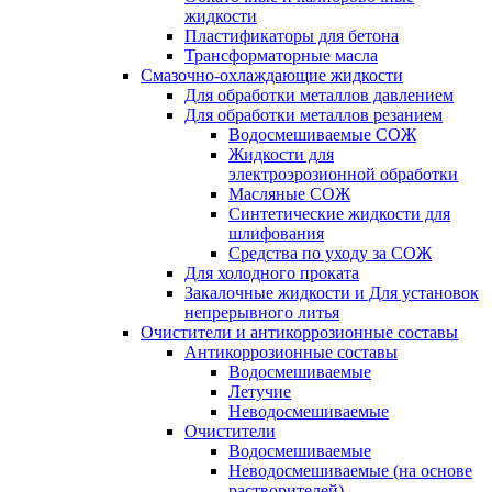
жидкости
Пластификаторы для бетона
Трансформаторные масла
Смазочно-охлаждающие жидкости
Для обработки металлов давлением
Для обработки металлов резанием
Водосмешиваемые СОЖ
Жидкости для
электроэрозионной обработки
Масляные СОЖ
Синтетические жидкости для
шлифования
Средства по уходу за СОЖ
Для холодного проката
Закалочные жидкости и Для установок
непрерывного литья
Очистители и антикоррозионные составы
Антикоррозионные составы
Водосмешиваемые
Летучие
Неводосмешиваемые
Очистители
Водосмешиваемые
Неводосмешиваемые (на основе
растворителей)