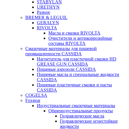
STABYLAN
URETHYN
Разное
BREMER & LEGUIL
GERALYN
RIVOLTA
Масла и смазки RIVOLTA
Очистители и антикоррозийные
составы RIVOLTA
Смазочные материалы для пищевой
промышленности CASSIDA
Нагнетатель для пластичной смазки HD
GREASE GUN CASSIDA
Пищевые аэрозоли CASSIDA
Пищевые масла и специальные жидкости
CASSIDA
Пищевые пластичные смазки и пасты
CASSIDA
COGELSA
Foxgear
Индустриальные смазочные материалы
Общеиндустриальные продукты
Гидравлические масла
Гидравлические огнестойкие
жидкости