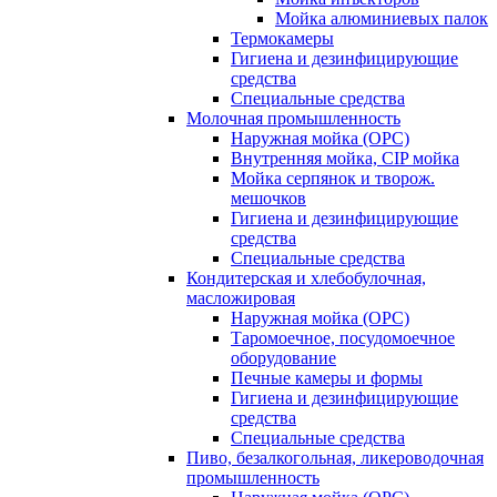
Мойка алюминиевых палок
Термокамеры
Гигиена и дезинфицирующие
средства
Специальные средства
Молочная промышленность
Наружная мойка (ОРС)
Внутренняя мойка, CIP мойка
Мойка серпянок и творож.
мешочков
Гигиена и дезинфицирующие
средства
Специальные средства
Кондитерская и хлебобулочная,
масложировая
Наружная мойка (ОРС)
Таромоечное, посудомоечное
оборудование
Печные камеры и формы
Гигиена и дезинфицирующие
средства
Специальные средства
Пиво, безалкогольная, ликероводочная
промышленность