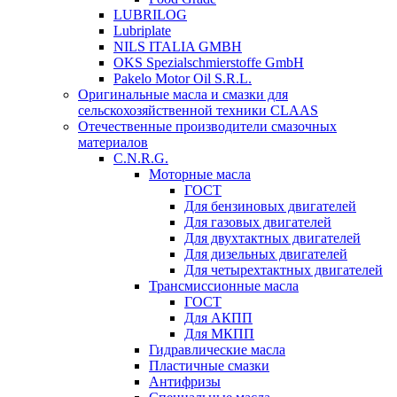
LUBRILOG
Lubriplate
NILS ITALIA GMBH
OKS Spezialschmierstoffe GmbH
Pakelo Motor Oil S.R.L.
Оригинальные масла и смазки для
сельскохозяйственной техники CLAAS
Отечественные производители смазочных
материалов
C.N.R.G.
Моторные масла
ГОСТ
Для бензиновых двигателей
Для газовых двигателей
Для двухтактных двигателей
Для дизельных двигателей
Для четырехтактных двигателей
Трансмиссионные масла
ГОСТ
Для АКПП
Для МКПП
Гидравлические масла
Пластичные смазки
Антифризы