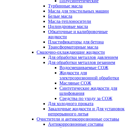
Полусинтетические
Турбинные масла
Масла для текстильных машин
Белые масла
Масла-теплоносители
Цилиндровые масла
Обкаточные и калибровочные
жидкости
Пластификаторы для бетона
Трансформаторные масла
Смазочно-охлаждающие жидкости
Для обработки металлов давлением
Для обработки металлов резанием
Водосмешиваемые СОЖ
Жидкости для
электроэрозионной обработки
Масляные СОЖ
Синтетические жидкости для
шлифования
Средства по уходу за СОЖ
Для холодного проката
Закалочные жидкости и Для установок
непрерывного литья
Очистители и антикоррозионные составы
Антикоррозионные составы