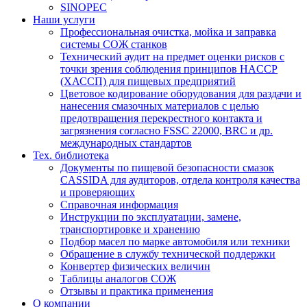
SINOPEC
Наши услуги
Профессиональная очистка, мойка и заправка
системы СОЖ станков
Технический аудит на предмет оценки рисков с
точки зрения соблюдения принципов HACCP
(ХАССП) для пищевых предприятий
Цветовое кодирование оборудования для раздачи и
нанесения смазочных материалов с целью
предотвращения перекрестного контакта и
загрязнения согласно FSSC 22000, BRC и др.
международных стандартов
Тех. библиотека
Документы по пищевой безопасности смазок
CASSIDA для аудиторов, отдела контроля качества
и проверяющих
Справочная информация
Инструкции по эксплуатации, замене,
транспортировке и хранению
Подбор масел по марке автомобиля или техники
Обращение в службу технической поддержки
Конвертер физических величин
Таблицы аналогов СОЖ
Отзывы и практика применения
О компании