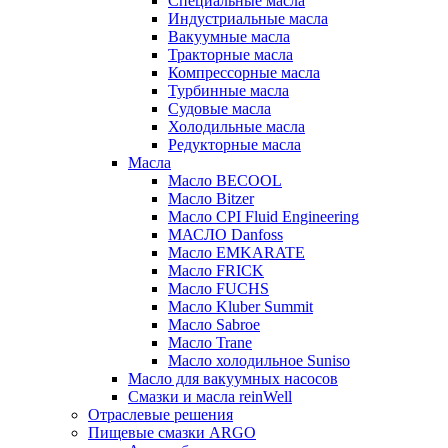
Специальные масла
Индустриальные масла
Вакуумные масла
Тракторные масла
Компрессорные масла
Турбинные масла
Судовые масла
Холодильные масла
Редукторные масла
Масла
Масло BECOOL
Масло Bitzer
Масло CPI Fluid Engineering
МАСЛО Danfoss
Масло EMKARATE
Масло FRICK
Масло FUCHS
Масло Kluber Summit
Масло Sabroe
Масло Trane
Масло холодильное Suniso
Масло для вакуумных насосов
Смазки и масла reinWell
Отраслевые решения
Пищевые смазки ARGO