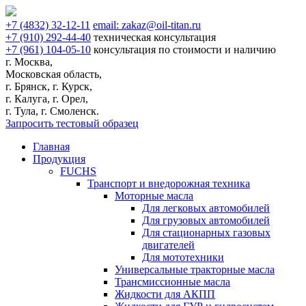
+7
(4832)
32-12-11
email:
zakaz@oil-titan.ru
+7
(910)
292-44-40
техническая консультация
+7
(961)
104-05-10
консультация по стоимости и наличию
г. Москва,
Московская область,
г. Брянск, г. Курск,
г. Калуга, г. Орел,
г. Тула, г. Смоленск.
Запросить тестовый образец
Главная
Продукция
FUCHS
Транспорт и внедорожная техника
Моторные масла
Для легковых автомобилей
Для грузовых автомобилей
Для стационарных газовых
двигателей
Для мототехники
Универсальные тракторные масла
Трансмиссионные масла
Жидкости для АКПП