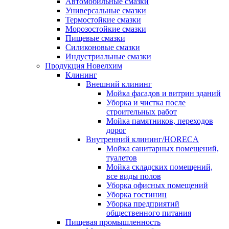
Автомобильные смазки
Универсальные смазки
Термостойкие смазки
Морозостойкие смазки
Пищевые смазки
Силиконовые смазки
Индустриальные смазки
Продукция Новелхим
Клининг
Внешний клининг
Мойка фасадов и витрин зданий
Уборка и чистка после
строительных работ
Мойка памятников, переходов
дорог
Внутренний клининг/HORECA
Мойка санитарных помещений,
туалетов
Мойка складских помещений,
все виды полов
Уборка офисных помещений
Уборка гостиниц
Уборка предприятий
общественного питания
Пищевая промышленность