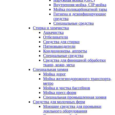
Наружная мойка (ОРС)
Внутренняя мойка, CIP мойка
Мойка поликарбонатной тары
Гигиена и дезинфицирующие
средства
Специальные средства
Стирка и химчистка
Аквачистка
Отбеливатели
Средства для стирки
Пятновыводители
Кондиционеры, аппреты
Специальные средства
Средства для финишной обработки
ткани, кожи, меха
Специальная химия
Мойка дорог
Мойка железнодорожного транспорта,
метро
Мойка и чистка бассейнов
Мойка пресс-форм
Специальная промышленная химия
Средства для молочных ферм
Моющие средства для промывки
доильного оборудования