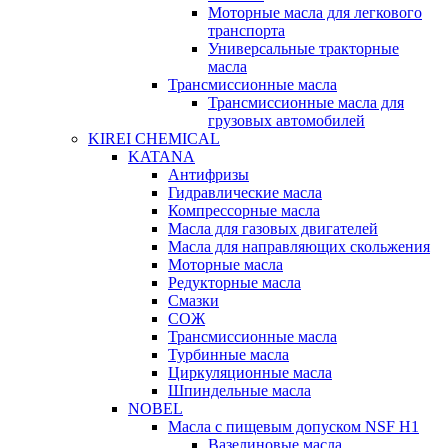
Моторные масла для легкового
транспорта
Универсальные тракторные
масла
Трансмиссионные масла
Трансмиссионные масла для
грузовых автомобилей
KIREI CHEMICAL
KATANA
Антифризы
Гидравлические масла
Компрессорные масла
Масла для газовых двигателей
Масла для направляющих скольжения
Моторные масла
Редукторные масла
Смазки
СОЖ
Трансмиссионные масла
Турбинные масла
Циркуляционные масла
Шпиндельные масла
NOBEL
Масла с пищевым допуском NSF H1
Вазелиновые масла