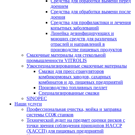
Средства для обработки вымени перед
доением
Средства для обработки вымени после
доения
Средства для профилактики и лечения
копытных заболеваний
Линейка дезинфицирующих и
моющих средств для различных
отраслей и направлений в
производстве пищевых продуктов
Смазочные материалы для стекольной
промышленности VITROLIS
Узкоспециализированные смазочные материалы
Смазки для пресс-грануляторов
комбикормовых заводов, сахарных
комбинатов и др. пищевых предприятий
Производство топливных пеллет
Специализированные смазки
SINOPEC
Наши услуги
Профессиональная очистка, мойка и заправка
системы СОЖ станков
Технический аудит на предмет оценки рисков с
точки зрения соблюдения принципов HACCP
(ХАССП) для пищевых предприятий