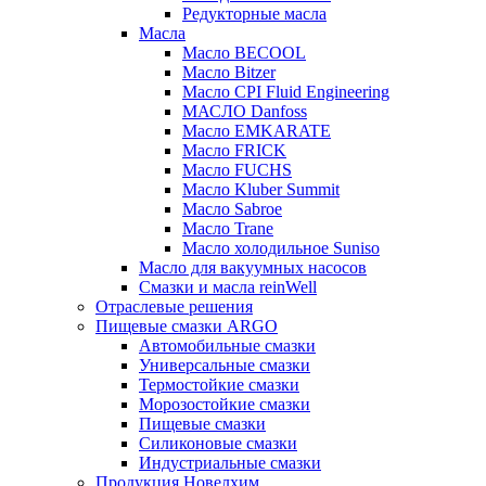
Редукторные масла
Масла
Масло BECOOL
Масло Bitzer
Масло CPI Fluid Engineering
МАСЛО Danfoss
Масло EMKARATE
Масло FRICK
Масло FUCHS
Масло Kluber Summit
Масло Sabroe
Масло Trane
Масло холодильное Suniso
Масло для вакуумных насосов
Смазки и масла reinWell
Отраслевые решения
Пищевые смазки ARGO
Автомобильные смазки
Универсальные смазки
Термостойкие смазки
Морозостойкие смазки
Пищевые смазки
Силиконовые смазки
Индустриальные смазки
Продукция Новелхим