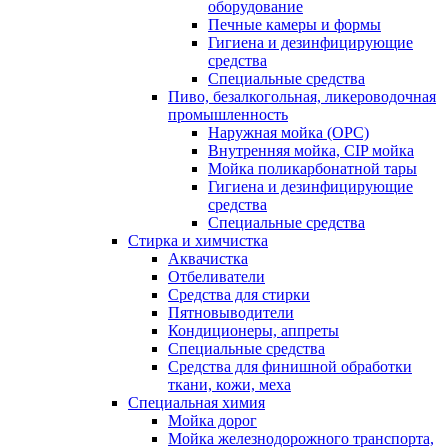
оборудование
Печные камеры и формы
Гигиена и дезинфицирующие
средства
Специальные средства
Пиво, безалкогольная, ликероводочная
промышленность
Наружная мойка (ОРС)
Внутренняя мойка, CIP мойка
Мойка поликарбонатной тары
Гигиена и дезинфицирующие
средства
Специальные средства
Стирка и химчистка
Аквачистка
Отбеливатели
Средства для стирки
Пятновыводители
Кондиционеры, аппреты
Специальные средства
Средства для финишной обработки
ткани, кожи, меха
Специальная химия
Мойка дорог
Мойка железнодорожного транспорта,