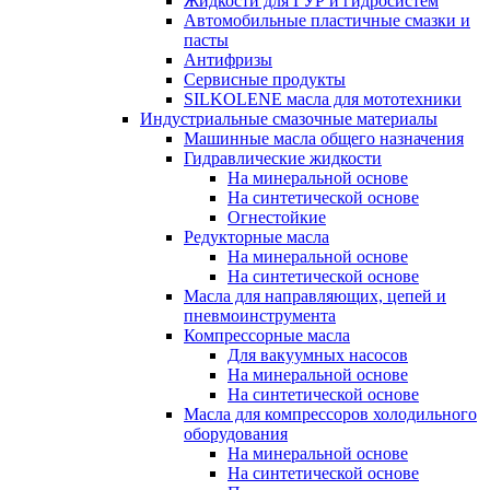
Жидкости для ГУР и гидросистем
Автомобильные пластичные смазки и
пасты
Антифризы
Сервисные продукты
SILKOLENE масла для мототехники
Индустриальные смазочные материалы
Машинные масла общего назначения
Гидравлические жидкости
На минеральной основе
На синтетической основе
Огнестойкие
Редукторные масла
На минеральной основе
На синтетической основе
Масла для направляющих, цепей и
пневмоинструмента
Компрессорные масла
Для вакуумных насосов
На минеральной основе
На синтетической основе
Масла для компрессоров холодильного
оборудования
На минеральной основе
На синтетической основе