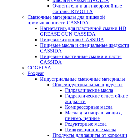
Масла и смазки RIVOLTA
Очистители и антикоррозийные
составы RIVOLTA
Смазочные материалы для пищевой
промышленности CASSIDA
Нагнетатель для пластичной смазки HD
GREASE GUN CASSIDA
Пищевые аэрозоли CASSIDA
Пищевые масла и специальные жидкости
CASSIDA
Пищевые пластичные смазки и пасты
CASSIDA
COGELSA
Foxgear
Индустриальные смазочные материалы
Общеиндустриальные продукты
Гидравлические масла
Гидравлические огнестойкие
жидкости
Компрессорные масла
Масла для направляющих,
пневмо, цепные
Редукторные масла
Циркуляционные масла
Продукты для защиты от коррозии