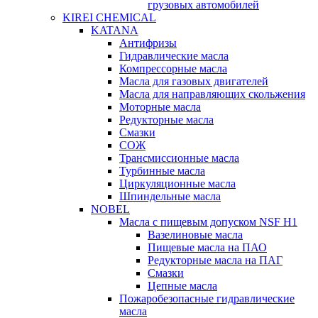
грузовых автомобилей
KIREI CHEMICAL
KATANA
Антифризы
Гидравлические масла
Компрессорные масла
Масла для газовых двигателей
Масла для направляющих скольжения
Моторные масла
Редукторные масла
Смазки
СОЖ
Трансмиссионные масла
Турбинные масла
Циркуляционные масла
Шпиндельные масла
NOBEL
Масла с пищевым допуском NSF H1
Вазелиновые масла
Пищевые масла на ПАО
Редукторные масла на ПАГ
Смазки
Цепные масла
Пожаробезопасные гидравлические
масла