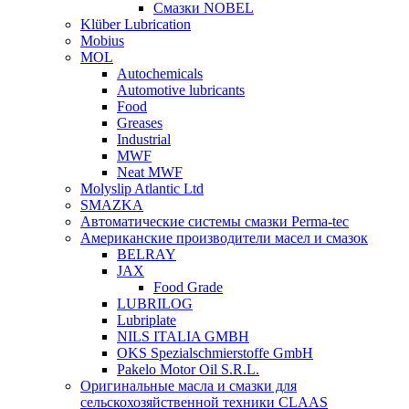
Смазки NOBEL
Klüber Lubrication
Mobius
MOL
Autochemicals
Automotive lubricants
Food
Greases
Industrial
MWF
Neat MWF
Molyslip Atlantic Ltd
SMAZKA
Автоматические системы смазки Perma-tec
Американские производители масел и смазок
BELRAY
JAX
Food Grade
LUBRILOG
Lubriplate
NILS ITALIA GMBH
OKS Spezialschmierstoffe GmbH
Pakelo Motor Oil S.R.L.
Оригинальные масла и смазки для
сельскохозяйственной техники CLAAS