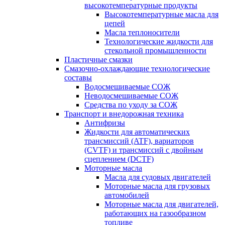
высокотемпературные продукты
Высокотемпературные масла для
цепей
Масла теплоносители
Технологические жидкости для
стекольной промышленности
Пластичные смазки
Смазочно-охлаждающие технологические
составы
Водосмешиваемые СОЖ
Неводосмешиваемые СОЖ
Средства по уходу за СОЖ
Транспорт и внедорожная техника
Антифризы
Жидкости для автоматических
трансмиссий (ATF), вариаторов
(CVTF) и трансмиссий с двойным
сцеплением (DCTF)
Моторные масла
Масла для судовых двигателей
Моторные масла для грузовых
автомобилей
Моторные масла для двигателей,
работающих на газообразном
топливе