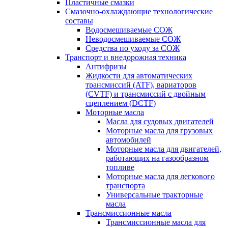
Пластичные смазки
Смазочно-охлаждающие технологические
составы
Водосмешиваемые СОЖ
Неводосмешиваемые СОЖ
Средства по уходу за СОЖ
Транспорт и внедорожная техника
Антифризы
Жидкости для автоматических
трансмиссий (ATF), вариаторов
(CVTF) и трансмиссий с двойным
сцеплением (DCTF)
Моторные масла
Масла для судовых двигателей
Моторные масла для грузовых
автомобилей
Моторные масла для двигателей,
работающих на газообразном
топливе
Моторные масла для легкового
транспорта
Универсальные тракторные
масла
Трансмиссионные масла
Трансмиссионные масла для