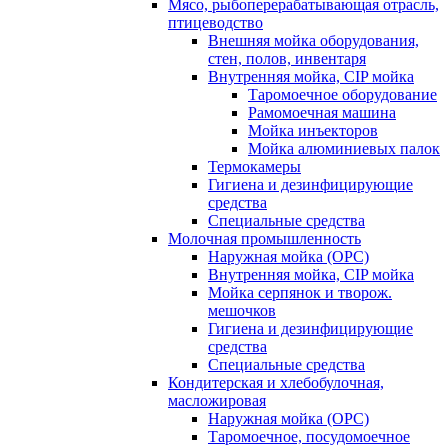
Мясо, рыбоперерабатывающая отрасль,
птицеводство
Внешняя мойка оборудования,
стен, полов, инвентаря
Внутренняя мойка, CIP мойка
Таромоечное оборудование
Рамомоечная машина
Мойка инъекторов
Мойка алюминиевых палок
Термокамеры
Гигиена и дезинфицирующие
средства
Специальные средства
Молочная промышленность
Наружная мойка (ОРС)
Внутренняя мойка, CIP мойка
Мойка серпянок и творож.
мешочков
Гигиена и дезинфицирующие
средства
Специальные средства
Кондитерская и хлебобулочная,
масложировая
Наружная мойка (ОРС)
Таромоечное, посудомоечное