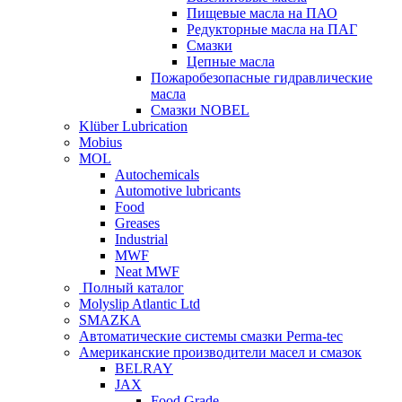
Пищевые масла на ПАО
Редукторные масла на ПАГ
Смазки
Цепные масла
Пожаробезопасные гидравлические
масла
Смазки NOBEL
Klüber Lubrication
Mobius
MOL
Autochemicals
Automotive lubricants
Food
Greases
Industrial
MWF
Neat MWF
Полный каталог
Molyslip Atlantic Ltd
SMAZKA
Автоматические системы смазки Perma-tec
Американские производители масел и смазок
BELRAY
JAX
Food Grade