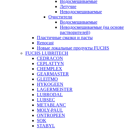
Водосмешиваемые
Летучие
Неводосмешиваемые
Очистители
Водосмешиваемые
Неводосмешиваемые (на основе
растворителей)
Пластичные смазки и пасты
Renocast
Новые локальные продукты FUCHS
FUCHS LUBRITECH
CEDRACON
CEPLATTYN
CHEMPLEX
GEARMASTER
GLEITMO
HYKOGEEN
LAGERMEISTER
LUBRODAL
LUBSEC
METABLANC
MOLY-PAUL
ONTROPEEN
SOK
STABYL