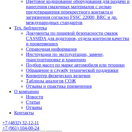
Цветовое кодирование оборудования для раздачи и
нанесения смазочных материалов с целью
предотвращения перекрестного контакта и
загрязнения согласно FSSC 22000, BRC и др.
международных стандартов
Тех. библиотека
Документы по пищевой безопасности смазок
CASSIDA для аудиторов, отдела контроля качества
и проверяющих
Справочная информация
Инструкции по эксплуатации, замене,
транспортировке и хранению
Подбор масел по марке автомобиля или техники
Обращение в службу технической поддержки
Конвертер физических величин
Таблицы аналогов СОЖ
Отзывы и практика применения
О компании
Новости
Статьи
Отзывы
Контакты
+7
(4832)
32-12-11
+7
(961)
104-00-24