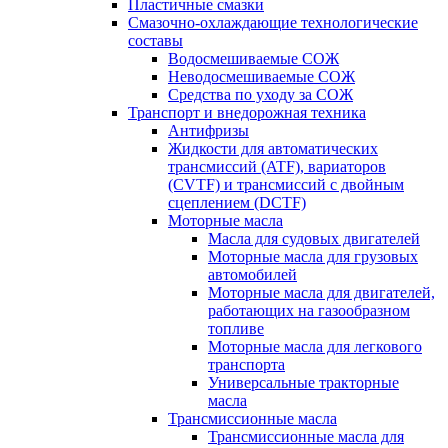
Пластичные смазки
Смазочно-охлаждающие технологические
составы
Водосмешиваемые СОЖ
Неводосмешиваемые СОЖ
Средства по уходу за СОЖ
Транспорт и внедорожная техника
Антифризы
Жидкости для автоматических
трансмиссий (ATF), вариаторов
(CVTF) и трансмиссий с двойным
сцеплением (DCTF)
Моторные масла
Масла для судовых двигателей
Моторные масла для грузовых
автомобилей
Моторные масла для двигателей,
работающих на газообразном
топливе
Моторные масла для легкового
транспорта
Универсальные тракторные
масла
Трансмиссионные масла
Трансмиссионные масла для