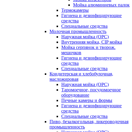
Мойка алюминиевых палок
Термокамеры
Гигиена и дезинфицирующие
средства
Специальные средства
Молочная промышленность
Наружная мойка (ОРС)
Внутренняя мойка, CIP мойка
Мойка серпянок и творож.
мешочков
Гигиена и дезинфицирующие
средства
Специальные средства
Кондитерская и хлебобулочная,
масложировая
Наружная мойка (ОРС)
Таромоечное, посудомоечное
оборудование
Печные камеры и формы
Гигиена и дезинфицирующие
средства
Специальные средства
Пиво, безалкогольная, ликероводочная
промышленность