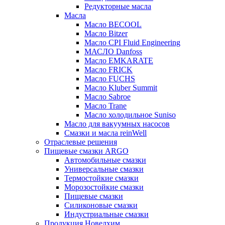
Редукторные масла
Масла
Масло BECOOL
Масло Bitzer
Масло CPI Fluid Engineering
МАСЛО Danfoss
Масло EMKARATE
Масло FRICK
Масло FUCHS
Масло Kluber Summit
Масло Sabroe
Масло Trane
Масло холодильное Suniso
Масло для вакуумных насосов
Смазки и масла reinWell
Отраслевые решения
Пищевые смазки ARGO
Автомобильные смазки
Универсальные смазки
Термостойкие смазки
Морозостойкие смазки
Пищевые смазки
Силиконовые смазки
Индустриальные смазки
Продукция Новелхим