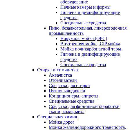
оборудование
Печные камеры и формы
Гигиена и дезинфицирующие
средства
Специальные средства
Пиво, безалкогольная, ликероводочная
промышленность
Наружная мойка (ОРС)
Внутренняя мойка, CIP мойка
Мойка поликарбонатной тары
Гигиена и дезинфицирующие
средства
Специальные средства
Стирка и химчистка
Аквачистка
Отбеливатели
Средства для стирки
Пятновыводители
Кондиционеры, аппреты
Специальные средства
Средства для финишной обработки
ткани, кожи, меха
Специальная химия
Мойка дорог
Мойка железнодорожного транспорта,