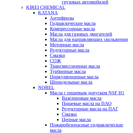
грузовых автомобилей
KIREI CHEMICAL
KATANA
Антифризы
Гидравлические масла
Компрессорные масла
Масла для газовых двигателей
Масла для направляющих скольжения
Моторные масла
Редукторные масла
Смазки
СОЖ
Трансмиссионные масла
Турбинные масла
Циркуляционные масла
Шпиндельные масла
NOBEL
Масла с пищевым допуском NSF H1
Вазелиновые масла
Пищевые масла на ПАО
Редукторные масла на ПАГ
Смазки
Цепные масла
Пожаробезопасные гидравлические
масла