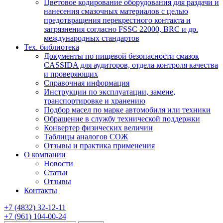
Цветовое кодирование оборудования для раздачи и
нанесения смазочных материалов с целью
предотвращения перекрестного контакта и
загрязнения согласно FSSC 22000, BRC и др.
международных стандартов
Тех. библиотека
Документы по пищевой безопасности смазок
CASSIDA для аудиторов, отдела контроля качества
и проверяющих
Справочная информация
Инструкции по эксплуатации, замене,
транспортировке и хранению
Подбор масел по марке автомобиля или техники
Обращение в службу технической поддержки
Конвертер физических величин
Таблицы аналогов СОЖ
Отзывы и практика применения
О компании
Новости
Статьи
Отзывы
Контакты
+7
(4832)
32-12-11
+7
(961)
104-00-24