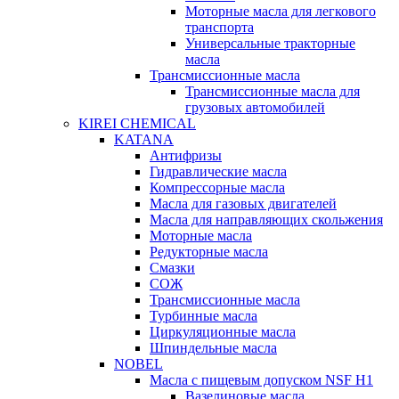
Моторные масла для легкового
транспорта
Универсальные тракторные
масла
Трансмиссионные масла
Трансмиссионные масла для
грузовых автомобилей
KIREI CHEMICAL
KATANA
Антифризы
Гидравлические масла
Компрессорные масла
Масла для газовых двигателей
Масла для направляющих скольжения
Моторные масла
Редукторные масла
Смазки
СОЖ
Трансмиссионные масла
Турбинные масла
Циркуляционные масла
Шпиндельные масла
NOBEL
Масла с пищевым допуском NSF H1
Вазелиновые масла