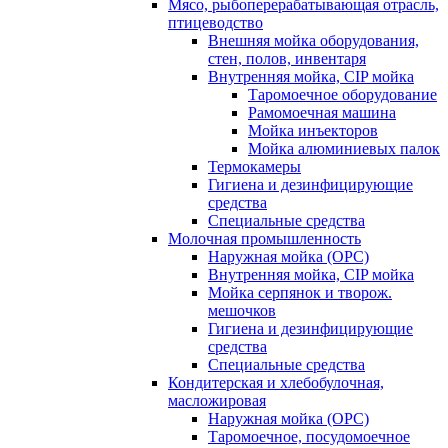
Мясо, рыбоперерабатывающая отрасль,
птицеводство
Внешняя мойка оборудования,
стен, полов, инвентаря
Внутренняя мойка, CIP мойка
Таромоечное оборудование
Рамомоечная машина
Мойка инъекторов
Мойка алюминиевых палок
Термокамеры
Гигиена и дезинфицирующие
средства
Специальные средства
Молочная промышленность
Наружная мойка (ОРС)
Внутренняя мойка, CIP мойка
Мойка серпянок и творож.
мешочков
Гигиена и дезинфицирующие
средства
Специальные средства
Кондитерская и хлебобулочная,
масложировая
Наружная мойка (ОРС)
Таромоечное, посудомоечное