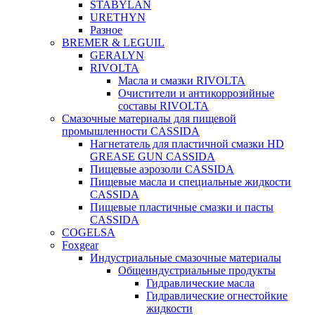
STABYLAN
URETHYN
Разное
BREMER & LEGUIL
GERALYN
RIVOLTA
Масла и смазки RIVOLTA
Очистители и антикоррозийные
составы RIVOLTA
Смазочные материалы для пищевой
промышленности CASSIDA
Нагнетатель для пластичной смазки HD
GREASE GUN CASSIDA
Пищевые аэрозоли CASSIDA
Пищевые масла и специальные жидкости
CASSIDA
Пищевые пластичные смазки и пасты
CASSIDA
COGELSA
Foxgear
Индустриальные смазочные материалы
Общеиндустриальные продукты
Гидравлические масла
Гидравлические огнестойкие
жидкости