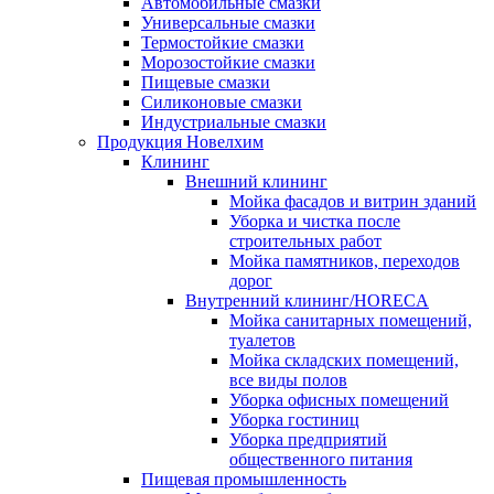
Автомобильные смазки
Универсальные смазки
Термостойкие смазки
Морозостойкие смазки
Пищевые смазки
Силиконовые смазки
Индустриальные смазки
Продукция Новелхим
Клининг
Внешний клининг
Мойка фасадов и витрин зданий
Уборка и чистка после
строительных работ
Мойка памятников, переходов
дорог
Внутренний клининг/HORECA
Мойка санитарных помещений,
туалетов
Мойка складских помещений,
все виды полов
Уборка офисных помещений
Уборка гостиниц
Уборка предприятий
общественного питания
Пищевая промышленность