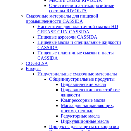
Масла и смазки RIVOLTA
Очистители и антикоррозийные
составы RIVOLTA
Смазочные материалы для пищевой
промышленности CASSIDA
Нагнетатель для пластичной смазки HD
GREASE GUN CASSIDA
Пищевые аэрозоли CASSIDA
Пищевые масла и специальные жидкости
CASSIDA
Пищевые пластичные смазки и пасты
CASSIDA
COGELSA
Foxgear
Индустриальные смазочные материалы
Общеиндустриальные продукты
Гидравлические масла
Гидравлические огнестойкие
жидкости
Компрессорные масла
Масла для направляющих,
пневмо, цепные
Редукторные масла
Циркуляционные масла
Продукты для защиты от коррозии