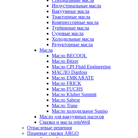
Специальные масла
Индустриальные масла
Вакуумные масла
Тракторные масла
Компрессорные масла
Турбинные масла
Судовые масла
Холодильные масла
Редукторные масла
Масла
Масло BECOOL
Масло Bitzer
Масло CPI Fluid Engineering
МАСЛО Danfoss
Масло EMKARATE
Масло FRICK
Масло FUCHS
Масло Kluber Summit
Масло Sabroe
Масло Trane
Масло холодильное Suniso
Масло для вакуумных насосов
Смазки и масла reinWell
Отраслевые решения
Пищевые смазки ARGO