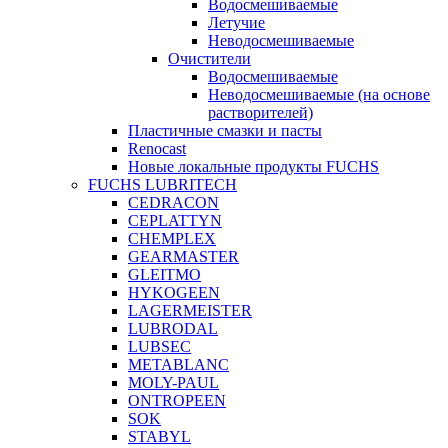
Водосмешиваемые
Летучие
Неводосмешиваемые
Очистители
Водосмешиваемые
Неводосмешиваемые (на основе
растворителей)
Пластичные смазки и пасты
Renocast
Новые локальные продукты FUCHS
FUCHS LUBRITECH
CEDRACON
CEPLATTYN
CHEMPLEX
GEARMASTER
GLEITMO
HYKOGEEN
LAGERMEISTER
LUBRODAL
LUBSEC
METABLANC
MOLY-PAUL
ONTROPEEN
SOK
STABYL