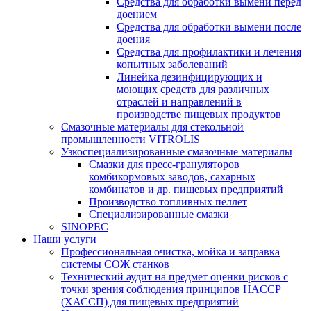
Средства для обработки вымени перед
доением
Средства для обработки вымени после
доения
Средства для профилактики и лечения
копытных заболеваний
Линейка дезинфицирующих и
моющих средств для различных
отраслей и направлений в
производстве пищевых продуктов
Смазочные материалы для стекольной
промышленности VITROLIS
Узкоспециализированные смазочные материалы
Смазки для пресс-грануляторов
комбикормовых заводов, сахарных
комбинатов и др. пищевых предприятий
Производство топливных пеллет
Специализированные смазки
SINOPEC
Наши услуги
Профессиональная очистка, мойка и заправка
системы СОЖ станков
Технический аудит на предмет оценки рисков с
точки зрения соблюдения принципов HACCP
(ХАССП) для пищевых предприятий