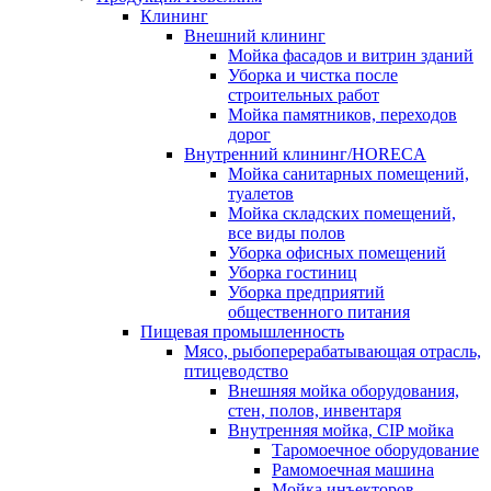
Клининг
Внешний клининг
Мойка фасадов и витрин зданий
Уборка и чистка после
строительных работ
Мойка памятников, переходов
дорог
Внутренний клининг/HORECA
Мойка санитарных помещений,
туалетов
Мойка складских помещений,
все виды полов
Уборка офисных помещений
Уборка гостиниц
Уборка предприятий
общественного питания
Пищевая промышленность
Мясо, рыбоперерабатывающая отрасль,
птицеводство
Внешняя мойка оборудования,
стен, полов, инвентаря
Внутренняя мойка, CIP мойка
Таромоечное оборудование
Рамомоечная машина
Мойка инъекторов