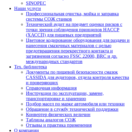
SINOPEC
Наши услуги
Профессиональная очистка, мойка и заправка
системы СОЖ станков
Технический аудит на предмет оценки рисков с
точки зрения соблюдения принципов HACCP
(ХАССП) для пищевых предприятий
Цветовое кодирование оборудования для раздачи и
нанесения смазочных материалов с целью
предотвращения перекрестного контакта и
загрязнения согласно FSSC 22000, BRC и др.
международных стандартов
Тех. библиотека
Документы по пищевой безопасности смазок
CASSIDA для аудиторов, отдела контроля качества
и проверяющих
Справочная информация
Инструкции по эксплуатации, замене,
транспортировке и хранению
Подбор масел по марке автомобиля или техники
Обращение в службу технической поддержки
Конвертер физических величин
Таблицы аналогов СОЖ
Отзывы и практика применения
О компании