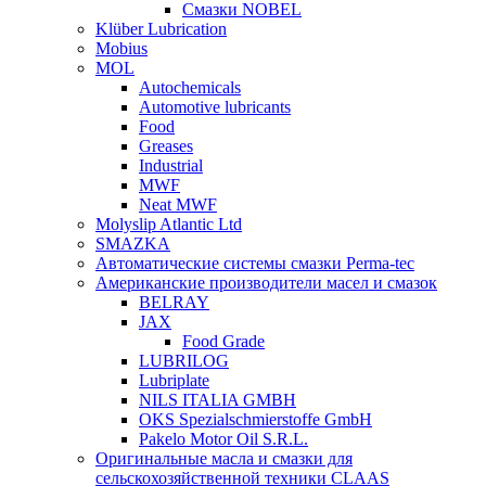
Смазки NOBEL
Klüber Lubrication
Mobius
MOL
Autochemicals
Automotive lubricants
Food
Greases
Industrial
MWF
Neat MWF
Molyslip Atlantic Ltd
SMAZKA
Автоматические системы смазки Perma-tec
Американские производители масел и смазок
BELRAY
JAX
Food Grade
LUBRILOG
Lubriplate
NILS ITALIA GMBH
OKS Spezialschmierstoffe GmbH
Pakelo Motor Oil S.R.L.
Оригинальные масла и смазки для
сельскохозяйственной техники CLAAS