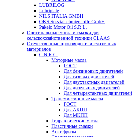
LUBRILOG
Lubriplate
NILS ITALIA GMBH
OKS Spezialschmierstoffe GmbH
Pakelo Motor Oil S.R.L.
Оригинальные масла и смазки для
сельскохозяйственной техники CLAAS
Отечественные производители смазочных
материалов
C.N.R.G.
Моторные масла
ГОСТ
Для бензиновых двигателей
Для газовых двигателей
Для двухтактных двигателей
Для дизельных двигателей
Для четырехтактных двигателей
Трансмиссионные масла
ГОСТ
Для АКПП
Для МКПП
Гидравлические масла
Пластичные смазки
Антифризы