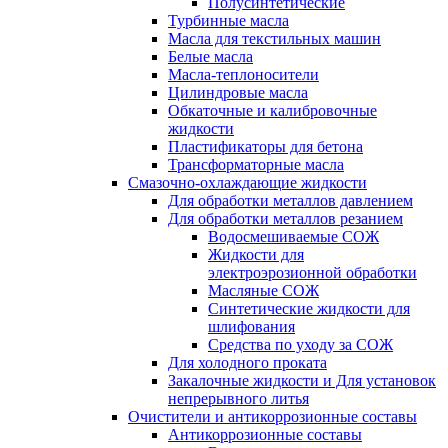
Полусинтетические
Турбинные масла
Масла для текстильных машин
Белые масла
Масла-теплоносители
Цилиндровые масла
Обкаточные и калибровочные
жидкости
Пластификаторы для бетона
Трансформаторные масла
Смазочно-охлаждающие жидкости
Для обработки металлов давлением
Для обработки металлов резанием
Водосмешиваемые СОЖ
Жидкости для
электроэрозионной обработки
Масляные СОЖ
Синтетические жидкости для
шлифования
Средства по уходу за СОЖ
Для холодного проката
Закалочные жидкости и Для установок
непрерывного литья
Очистители и антикоррозионные составы
Антикоррозионные составы