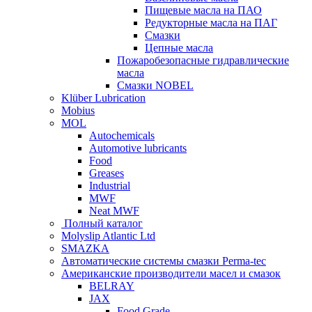
Пищевые масла на ПАО
Редукторные масла на ПАГ
Смазки
Цепные масла
Пожаробезопасные гидравлические
масла
Смазки NOBEL
Klüber Lubrication
Mobius
MOL
Autochemicals
Automotive lubricants
Food
Greases
Industrial
MWF
Neat MWF
Полный каталог
Molyslip Atlantic Ltd
SMAZKA
Автоматические системы смазки Perma-tec
Американские производители масел и смазок
BELRAY
JAX
Food Grade