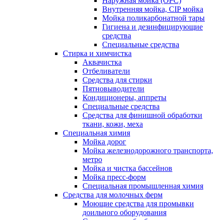
Наружная мойка (ОРС)
Внутренняя мойка, CIP мойка
Мойка поликарбонатной тары
Гигиена и дезинфицирующие
средства
Специальные средства
Стирка и химчистка
Аквачистка
Отбеливатели
Средства для стирки
Пятновыводители
Кондиционеры, аппреты
Специальные средства
Средства для финишной обработки
ткани, кожи, меха
Специальная химия
Мойка дорог
Мойка железнодорожного транспорта,
метро
Мойка и чистка бассейнов
Мойка пресс-форм
Специальная промышленная химия
Средства для молочных ферм
Моющие средства для промывки
доильного оборудования