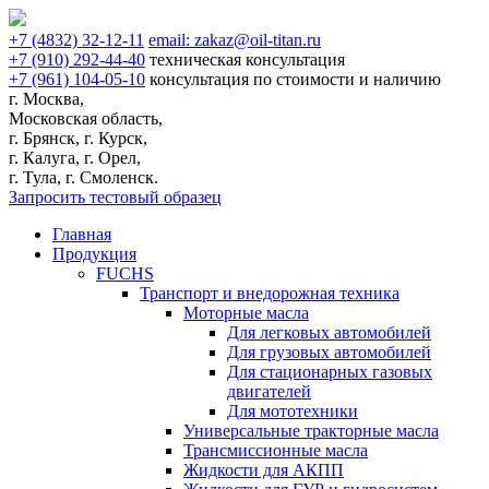
+7
(4832)
32-12-11
email:
zakaz@oil-titan.ru
+7
(910)
292-44-40
техническая консультация
+7
(961)
104-05-10
консультация по стоимости и наличию
г. Москва,
Московская область,
г. Брянск, г. Курск,
г. Калуга, г. Орел,
г. Тула, г. Смоленск.
Запросить тестовый образец
Главная
Продукция
FUCHS
Транспорт и внедорожная техника
Моторные масла
Для легковых автомобилей
Для грузовых автомобилей
Для стационарных газовых
двигателей
Для мототехники
Универсальные тракторные масла
Трансмиссионные масла
Жидкости для АКПП