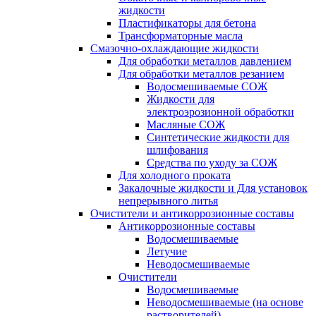
жидкости
Пластификаторы для бетона
Трансформаторные масла
Смазочно-охлаждающие жидкости
Для обработки металлов давлением
Для обработки металлов резанием
Водосмешиваемые СОЖ
Жидкости для
электроэрозионной обработки
Масляные СОЖ
Синтетические жидкости для
шлифования
Средства по уходу за СОЖ
Для холодного проката
Закалочные жидкости и Для установок
непрерывного литья
Очистители и антикоррозионные составы
Антикоррозионные составы
Водосмешиваемые
Летучие
Неводосмешиваемые
Очистители
Водосмешиваемые
Неводосмешиваемые (на основе
растворителей)