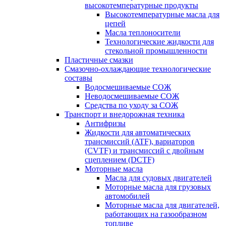
высокотемпературные продукты
Высокотемпературные масла для
цепей
Масла теплоносители
Технологические жидкости для
стекольной промышленности
Пластичные смазки
Смазочно-охлаждающие технологические
составы
Водосмешиваемые СОЖ
Неводосмешиваемые СОЖ
Средства по уходу за СОЖ
Транспорт и внедорожная техника
Антифризы
Жидкости для автоматических
трансмиссий (ATF), вариаторов
(CVTF) и трансмиссий с двойным
сцеплением (DCTF)
Моторные масла
Масла для судовых двигателей
Моторные масла для грузовых
автомобилей
Моторные масла для двигателей,
работающих на газообразном
топливе