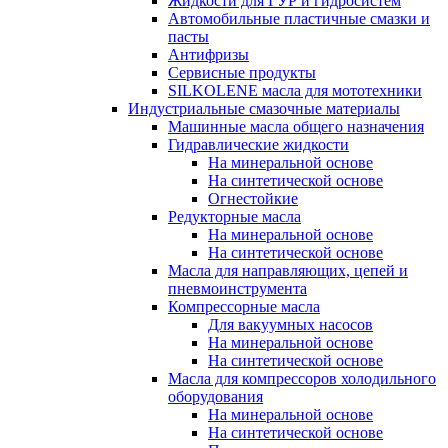
Жидкости для ГУР и гидросистем
Автомобильные пластичные смазки и
пасты
Антифризы
Сервисные продукты
SILKOLENE масла для мототехники
Индустриальные смазочные материалы
Машинные масла общего назначения
Гидравлические жидкости
На минеральной основе
На синтетической основе
Огнестойкие
Редукторные масла
На минеральной основе
На синтетической основе
Масла для направляющих, цепей и
пневмоинструмента
Компрессорные масла
Для вакуумных насосов
На минеральной основе
На синтетической основе
Масла для компрессоров холодильного
оборудования
На минеральной основе
На синтетической основе