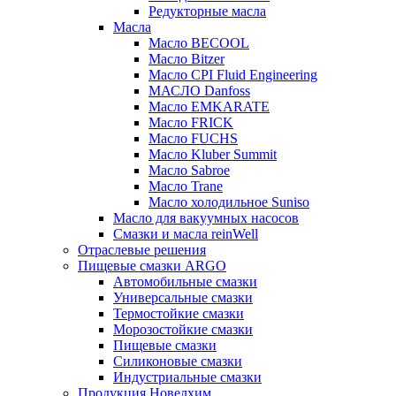
Редукторные масла
Масла
Масло BECOOL
Масло Bitzer
Масло CPI Fluid Engineering
МАСЛО Danfoss
Масло EMKARATE
Масло FRICK
Масло FUCHS
Масло Kluber Summit
Масло Sabroe
Масло Trane
Масло холодильное Suniso
Масло для вакуумных насосов
Смазки и масла reinWell
Отраслевые решения
Пищевые смазки ARGO
Автомобильные смазки
Универсальные смазки
Термостойкие смазки
Морозостойкие смазки
Пищевые смазки
Силиконовые смазки
Индустриальные смазки
Продукция Новелхим