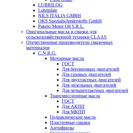
LUBRILOG
Lubriplate
NILS ITALIA GMBH
OKS Spezialschmierstoffe GmbH
Pakelo Motor Oil S.R.L.
Оригинальные масла и смазки для
сельскохозяйственной техники CLAAS
Отечественные производители смазочных
материалов
C.N.R.G.
Моторные масла
ГОСТ
Для бензиновых двигателей
Для газовых двигателей
Для двухтактных двигателей
Для дизельных двигателей
Для четырехтактных двигателей
Трансмиссионные масла
ГОСТ
Для АКПП
Для МКПП
Гидравлические масла
Пластичные смазки
Антифризы