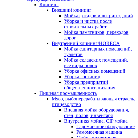
Клининг
Внешний клининг
Мойка фасадов и витрин зданий
Уборка и чистка после
строительных работ
Мойка памятников, переходов
дорог
Внутренний клининг/HORECA
Мойка санитарных помещений,
туалетов
Мойка складских помещений,
все виды полов
Уборка офисных помещений
Уборка гостиниц
Уборка предприятий
общественного питания
Пищевая промышленность
Мясо, рыбоперерабатывающая отрасль,
птицеводство
Внешняя мойка оборудования,
стен, полов, инвентаря
Внутренняя мойка, CIP мойка
Таромоечное оборудование
Рамомоечная машина
Мойка инъекторов