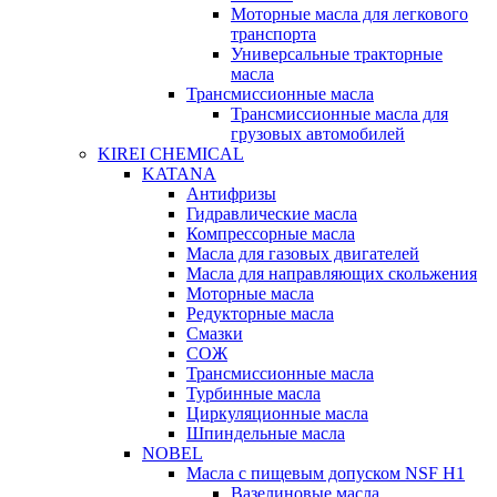
Моторные масла для легкового
транспорта
Универсальные тракторные
масла
Трансмиссионные масла
Трансмиссионные масла для
грузовых автомобилей
KIREI CHEMICAL
KATANA
Антифризы
Гидравлические масла
Компрессорные масла
Масла для газовых двигателей
Масла для направляющих скольжения
Моторные масла
Редукторные масла
Смазки
СОЖ
Трансмиссионные масла
Турбинные масла
Циркуляционные масла
Шпиндельные масла
NOBEL
Масла с пищевым допуском NSF H1
Вазелиновые масла