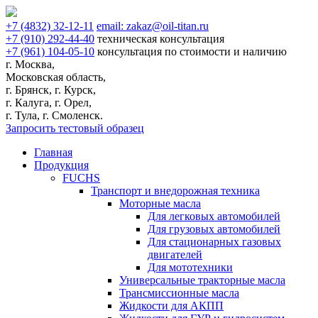
+7
(4832)
32-12-11
email:
zakaz@oil-titan.ru
+7
(910)
292-44-40
техническая консультация
+7
(961)
104-05-10
консультация по стоимости и наличию
г. Москва,
Московская область,
г. Брянск, г. Курск,
г. Калуга, г. Орел,
г. Тула, г. Смоленск.
Запросить тестовый образец
Главная
Продукция
FUCHS
Транспорт и внедорожная техника
Моторные масла
Для легковых автомобилей
Для грузовых автомобилей
Для стационарных газовых
двигателей
Для мототехники
Универсальные тракторные масла
Трансмиссионные масла
Жидкости для АКПП