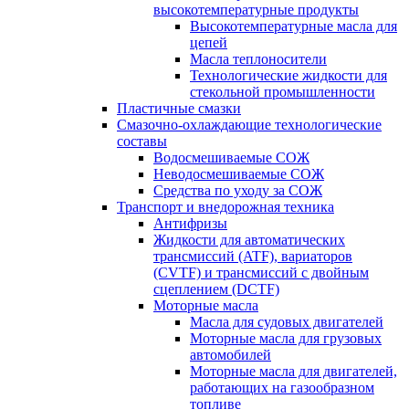
высокотемпературные продукты
Высокотемпературные масла для
цепей
Масла теплоносители
Технологические жидкости для
стекольной промышленности
Пластичные смазки
Смазочно-охлаждающие технологические
составы
Водосмешиваемые СОЖ
Неводосмешиваемые СОЖ
Средства по уходу за СОЖ
Транспорт и внедорожная техника
Антифризы
Жидкости для автоматических
трансмиссий (ATF), вариаторов
(CVTF) и трансмиссий с двойным
сцеплением (DCTF)
Моторные масла
Масла для судовых двигателей
Моторные масла для грузовых
автомобилей
Моторные масла для двигателей,
работающих на газообразном
топливе