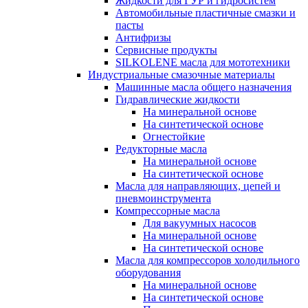
Жидкости для ГУР и гидросистем
Автомобильные пластичные смазки и
пасты
Антифризы
Сервисные продукты
SILKOLENE масла для мототехники
Индустриальные смазочные материалы
Машинные масла общего назначения
Гидравлические жидкости
На минеральной основе
На синтетической основе
Огнестойкие
Редукторные масла
На минеральной основе
На синтетической основе
Масла для направляющих, цепей и
пневмоинструмента
Компрессорные масла
Для вакуумных насосов
На минеральной основе
На синтетической основе
Масла для компрессоров холодильного
оборудования
На минеральной основе
На синтетической основе