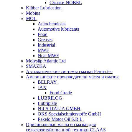
Смазки NOBEL
Klüber Lubrication
Mobius
MOL
Autochemicals
Automotive lubricants
Food
Greases
Industrial
MWF
Neat MWF
Molyslip Atlantic Ltd
SMAZKA
Автоматические системы смазки Perma-tec
Американские производители масел и смазок
BELRAY
JAX
Food Grade
LUBRILOG
Lubriplate
NILS ITALIA GMBH
OKS Spezialschmierstoffe GmbH
Pakelo Motor Oil S.R.L.
Оригинальные масла и смазки для
сельскохозяйственной техники CLAAS