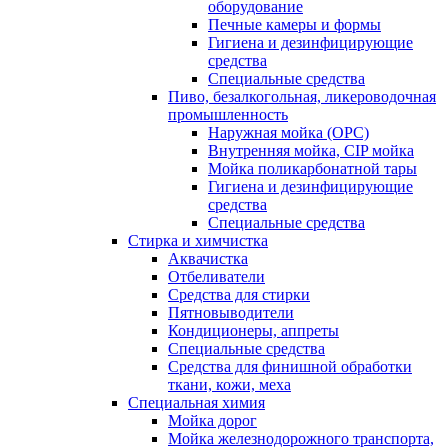
оборудование
Печные камеры и формы
Гигиена и дезинфицирующие
средства
Специальные средства
Пиво, безалкогольная, ликероводочная
промышленность
Наружная мойка (ОРС)
Внутренняя мойка, CIP мойка
Мойка поликарбонатной тары
Гигиена и дезинфицирующие
средства
Специальные средства
Стирка и химчистка
Аквачистка
Отбеливатели
Средства для стирки
Пятновыводители
Кондиционеры, аппреты
Специальные средства
Средства для финишной обработки
ткани, кожи, меха
Специальная химия
Мойка дорог
Мойка железнодорожного транспорта,