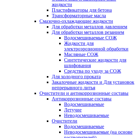
жидкости
Пластификаторы для бетона
Трансформаторные масла
Смазочно-охлаждающие жидкости
Для обработки металлов давлением
Для обработки металлов резанием
Водосмешиваемые СОЖ
Жидкости для
электроэрозионной обработки
Масляные СОЖ
Синтетические жидкости для
шлифования
Средства по уходу за СОЖ
Для холодного проката
Закалочные жидкости и Для установок
непрерывного литья
Очистители и антикоррозионные составы
Антикоррозионные составы
Водосмешиваемые
Летучие
Неводосмешиваемые
Очистители
Водосмешиваемые
Неводосмешиваемые (на основе
растворителей)