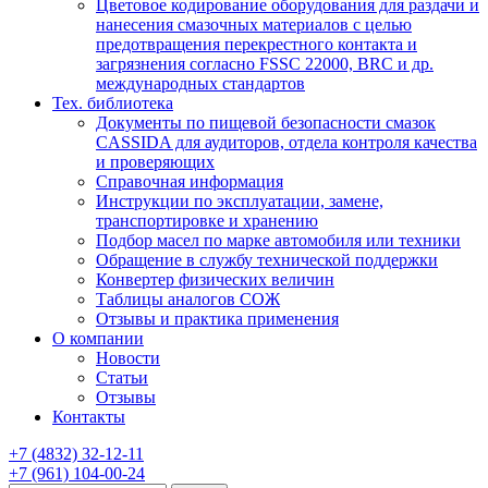
Цветовое кодирование оборудования для раздачи и
нанесения смазочных материалов с целью
предотвращения перекрестного контакта и
загрязнения согласно FSSC 22000, BRC и др.
международных стандартов
Тех. библиотека
Документы по пищевой безопасности смазок
CASSIDA для аудиторов, отдела контроля качества
и проверяющих
Справочная информация
Инструкции по эксплуатации, замене,
транспортировке и хранению
Подбор масел по марке автомобиля или техники
Обращение в службу технической поддержки
Конвертер физических величин
Таблицы аналогов СОЖ
Отзывы и практика применения
О компании
Новости
Статьи
Отзывы
Контакты
+7
(4832)
32-12-11
+7
(961)
104-00-24