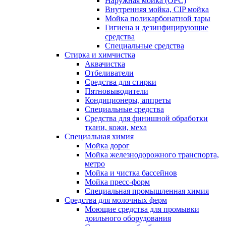
Наружная мойка (ОРС)
Внутренняя мойка, CIP мойка
Мойка поликарбонатной тары
Гигиена и дезинфицирующие
средства
Специальные средства
Стирка и химчистка
Аквачистка
Отбеливатели
Средства для стирки
Пятновыводители
Кондиционеры, аппреты
Специальные средства
Средства для финишной обработки
ткани, кожи, меха
Специальная химия
Мойка дорог
Мойка железнодорожного транспорта,
метро
Мойка и чистка бассейнов
Мойка пресс-форм
Специальная промышленная химия
Средства для молочных ферм
Моющие средства для промывки
доильного оборудования