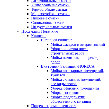
Автомобильные смазки
Универсальные смазки
Термостойкие смазки
Морозостойкие смазки
Пищевые смазки
Силиконовые смазки
Индустриальные смазки
Продукция Новелхим
Клининг
Внешний клининг
Мойка фасадов и витрин зданий
Уборка и чистка после
строительных работ
Мойка памятников, переходов
дорог
Внутренний клининг/HORECA
Мойка санитарных помещений,
туалетов
Мойка складских помещений,
все виды полов
Уборка офисных помещений
Уборка гостиниц
Уборка предприятий
общественного питания
Пищевая промышленность