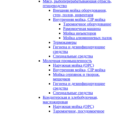
Мясо, рыбоперерабатывающая отрасль,
птицеводство
Внешняя мойка оборудования,
стен, полов, инвентаря
Внутренняя мойка, CIP мойка
Таромоечное оборудование
Рамомоечная машина
Мойка инъекторов
Мойка алюминиевых палок
Термокамеры
Гигиена и дезинфицирующие
средства
Специальные средства
Молочная промышленность
Наружная мойка (ОРС)
Внутренняя мойка, CIP мойка
Мойка серпянок и творож.
мешочков
Гигиена и дезинфицирующие
средства
Специальные средства
Кондитерская и хлебобулочная,
масложировая
Наружная мойка (ОРС)
Таромоечное, посудомоечное