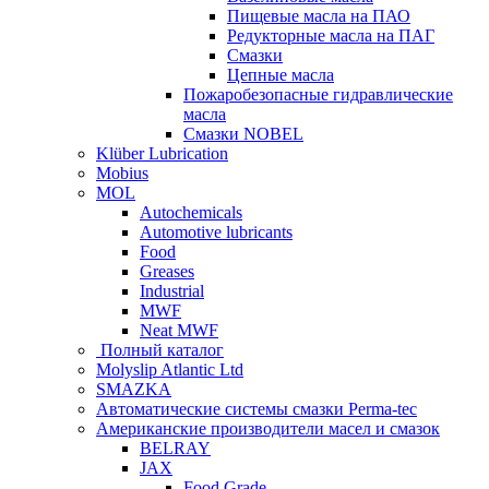
Пищевые масла на ПАО
Редукторные масла на ПАГ
Смазки
Цепные масла
Пожаробезопасные гидравлические
масла
Смазки NOBEL
Klüber Lubrication
Mobius
MOL
Autochemicals
Automotive lubricants
Food
Greases
Industrial
MWF
Neat MWF
Полный каталог
Molyslip Atlantic Ltd
SMAZKA
Автоматические системы смазки Perma-tec
Американские производители масел и смазок
BELRAY
JAX
Food Grade