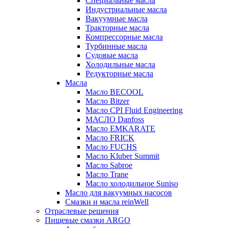
Специальные масла
Индустриальные масла
Вакуумные масла
Тракторные масла
Компрессорные масла
Турбинные масла
Судовые масла
Холодильные масла
Редукторные масла
Масла
Масло BECOOL
Масло Bitzer
Масло CPI Fluid Engineering
МАСЛО Danfoss
Масло EMKARATE
Масло FRICK
Масло FUCHS
Масло Kluber Summit
Масло Sabroe
Масло Trane
Масло холодильное Suniso
Масло для вакуумных насосов
Смазки и масла reinWell
Отраслевые решения
Пищевые смазки ARGO