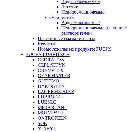
Водосмешиваемые
Летучие
Неводосмешиваемые
Очистители
Водосмешиваемые
Неводосмешиваемые (на основе
растворителей)
Пластичные смазки и пасты
Renocast
Новые локальные продукты FUCHS
FUCHS LUBRITECH
CEDRACON
CEPLATTYN
CHEMPLEX
GEARMASTER
GLEITMO
HYKOGEEN
LAGERMEISTER
LUBRODAL
LUBSEC
METABLANC
MOLY-PAUL
ONTROPEEN
SOK
STABYL