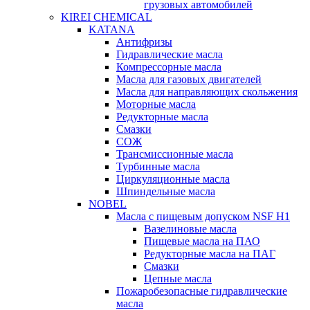
грузовых автомобилей
KIREI CHEMICAL
KATANA
Антифризы
Гидравлические масла
Компрессорные масла
Масла для газовых двигателей
Масла для направляющих скольжения
Моторные масла
Редукторные масла
Смазки
СОЖ
Трансмиссионные масла
Турбинные масла
Циркуляционные масла
Шпиндельные масла
NOBEL
Масла с пищевым допуском NSF H1
Вазелиновые масла
Пищевые масла на ПАО
Редукторные масла на ПАГ
Смазки
Цепные масла
Пожаробезопасные гидравлические
масла