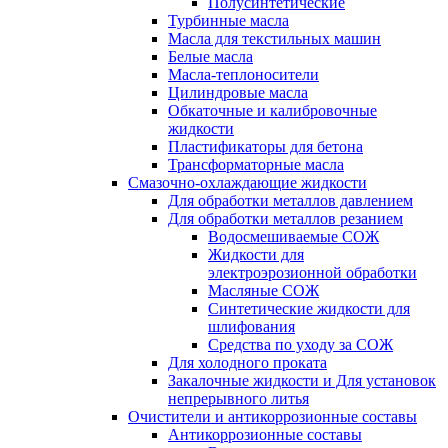
Полусинтетические
Турбинные масла
Масла для текстильных машин
Белые масла
Масла-теплоносители
Цилиндровые масла
Обкаточные и калибровочные
жидкости
Пластификаторы для бетона
Трансформаторные масла
Смазочно-охлаждающие жидкости
Для обработки металлов давлением
Для обработки металлов резанием
Водосмешиваемые СОЖ
Жидкости для
электроэрозионной обработки
Масляные СОЖ
Синтетические жидкости для
шлифования
Средства по уходу за СОЖ
Для холодного проката
Закалочные жидкости и Для установок
непрерывного литья
Очистители и антикоррозионные составы
Антикоррозионные составы