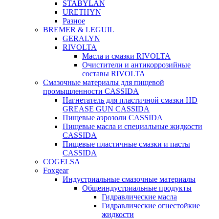
STABYLAN
URETHYN
Разное
BREMER & LEGUIL
GERALYN
RIVOLTA
Масла и смазки RIVOLTA
Очистители и антикоррозийные
составы RIVOLTA
Смазочные материалы для пищевой
промышленности CASSIDA
Нагнетатель для пластичной смазки HD
GREASE GUN CASSIDA
Пищевые аэрозоли CASSIDA
Пищевые масла и специальные жидкости
CASSIDA
Пищевые пластичные смазки и пасты
CASSIDA
COGELSA
Foxgear
Индустриальные смазочные материалы
Общеиндустриальные продукты
Гидравлические масла
Гидравлические огнестойкие
жидкости