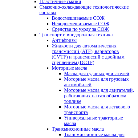
Пластичные смазки
Смазочно-охлаждающие технологические
составы
Водосмешиваемые СОЖ
Неводосмешиваемые СОЖ
Средства по уходу за СОЖ
Транспорт и внедорожная техника
Антифризы
Жидкости для автоматических
трансмиссий (ATF), вариаторов
(CVTF) и трансмиссий с двойным
сцеплением (DCTF)
Моторные масла
Масла для судовых двигателей
Моторные масла для грузовых
автомобилей
Моторные масла для двигателей,
работающих на газообразном
топливе
Моторные масла для легкового
транспорта
Универсальные тракторные
масла
Трансмиссионные масла
Трансмиссионные масла для