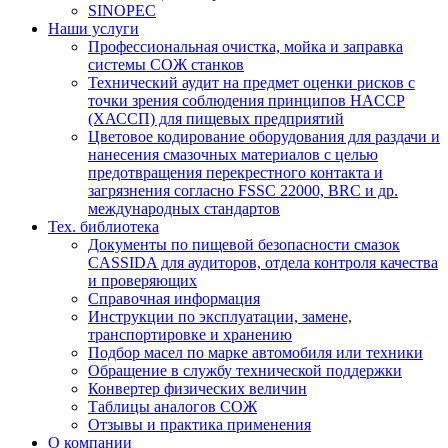
SINOPEC
Наши услуги
Профессиональная очистка, мойка и заправка
системы СОЖ станков
Технический аудит на предмет оценки рисков с
точки зрения соблюдения принципов HACCP
(ХАССП) для пищевых предприятий
Цветовое кодирование оборудования для раздачи и
нанесения смазочных материалов с целью
предотвращения перекрестного контакта и
загрязнения согласно FSSC 22000, BRC и др.
международных стандартов
Тех. библиотека
Документы по пищевой безопасности смазок
CASSIDA для аудиторов, отдела контроля качества
и проверяющих
Справочная информация
Инструкции по эксплуатации, замене,
транспортировке и хранению
Подбор масел по марке автомобиля или техники
Обращение в службу технической поддержки
Конвертер физических величин
Таблицы аналогов СОЖ
Отзывы и практика применения
О компании