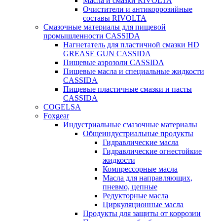
Масла и смазки RIVOLTA
Очистители и антикоррозийные
составы RIVOLTA
Смазочные материалы для пищевой
промышленности CASSIDA
Нагнетатель для пластичной смазки HD
GREASE GUN CASSIDA
Пищевые аэрозоли CASSIDA
Пищевые масла и специальные жидкости
CASSIDA
Пищевые пластичные смазки и пасты
CASSIDA
COGELSA
Foxgear
Индустриальные смазочные материалы
Общеиндустриальные продукты
Гидравлические масла
Гидравлические огнестойкие
жидкости
Компрессорные масла
Масла для направляющих,
пневмо, цепные
Редукторные масла
Циркуляционные масла
Продукты для защиты от коррозии