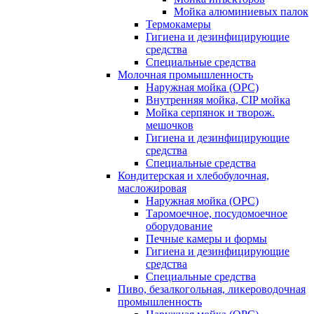
Мойка алюминиевых палок
Термокамеры
Гигиена и дезинфицирующие
средства
Специальные средства
Молочная промышленность
Наружная мойка (ОРС)
Внутренняя мойка, CIP мойка
Мойка серпянок и творож.
мешочков
Гигиена и дезинфицирующие
средства
Специальные средства
Кондитерская и хлебобулочная,
масложировая
Наружная мойка (ОРС)
Таромоечное, посудомоечное
оборудование
Печные камеры и формы
Гигиена и дезинфицирующие
средства
Специальные средства
Пиво, безалкогольная, ликероводочная
промышленность