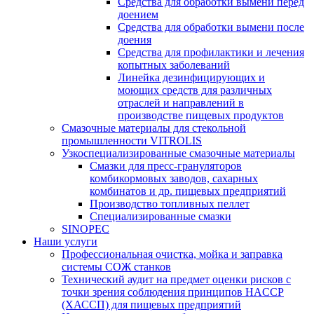
Средства для обработки вымени перед
доением
Средства для обработки вымени после
доения
Средства для профилактики и лечения
копытных заболеваний
Линейка дезинфицирующих и
моющих средств для различных
отраслей и направлений в
производстве пищевых продуктов
Смазочные материалы для стекольной
промышленности VITROLIS
Узкоспециализированные смазочные материалы
Смазки для пресс-грануляторов
комбикормовых заводов, сахарных
комбинатов и др. пищевых предприятий
Производство топливных пеллет
Специализированные смазки
SINOPEC
Наши услуги
Профессиональная очистка, мойка и заправка
системы СОЖ станков
Технический аудит на предмет оценки рисков с
точки зрения соблюдения принципов HACCP
(ХАССП) для пищевых предприятий