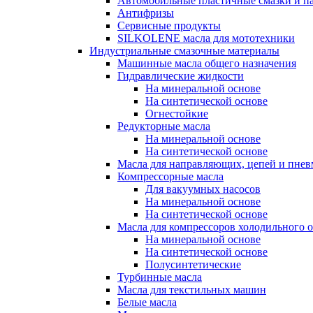
Автомобильные пластичные смазки и п
Антифризы
Сервисные продукты
SILKOLENE масла для мототехники
Индустриальные смазочные материалы
Машинные масла общего назначения
Гидравлические жидкости
На минеральной основе
На синтетической основе
Огнестойкие
Редукторные масла
На минеральной основе
На синтетической основе
Масла для направляющих, цепей и пне
Компрессорные масла
Для вакуумных насосов
На минеральной основе
На синтетической основе
Масла для компрессоров холодильного 
На минеральной основе
На синтетической основе
Полусинтетические
Турбинные масла
Масла для текстильных машин
Белые масла