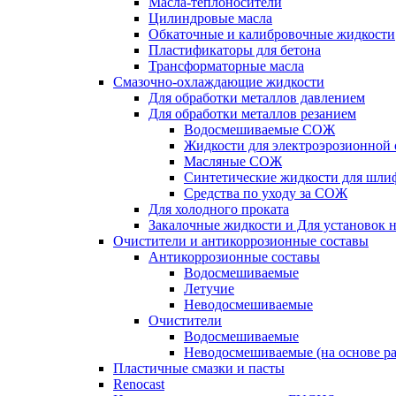
Масла-теплоносители
Цилиндровые масла
Обкаточные и калибровочные жидкости
Пластификаторы для бетона
Трансформаторные масла
Смазочно-охлаждающие жидкости
Для обработки металлов давлением
Для обработки металлов резанием
Водосмешиваемые СОЖ
Жидкости для электроэрозионной 
Масляные СОЖ
Синтетические жидкости для шли
Средства по уходу за СОЖ
Для холодного проката
Закалочные жидкости и Для установок 
Очистители и антикоррозионные составы
Антикоррозионные составы
Водосмешиваемые
Летучие
Неводосмешиваемые
Очистители
Водосмешиваемые
Неводосмешиваемые (на основе ра
Пластичные смазки и пасты
Renocast