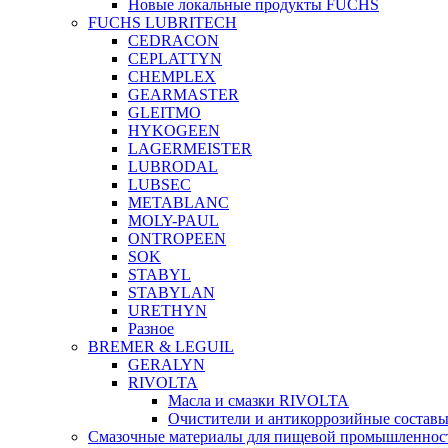
Новые локальные продукты FUCHS
FUCHS LUBRITECH
CEDRACON
CEPLATTYN
CHEMPLEX
GEARMASTER
GLEITMO
HYKOGEEN
LAGERMEISTER
LUBRODAL
LUBSEC
METABLANC
MOLY-PAUL
ONTROPEEN
SOK
STABYL
STABYLAN
URETHYN
Разное
BREMER & LEGUIL
GERALYN
RIVOLTA
Масла и смазки RIVOLTA
Очистители и антикоррозийные соста
Смазочные материалы для пищевой промышленно