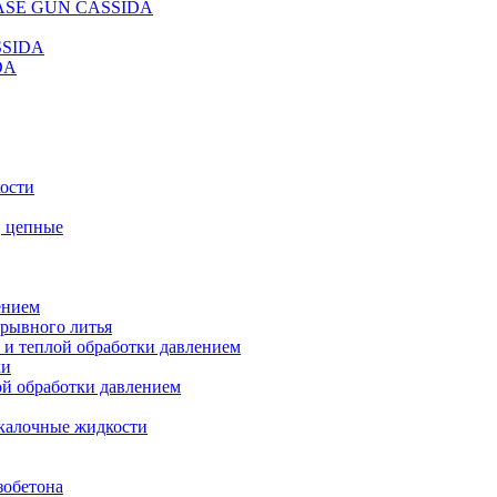
REASE GUN CASSIDA
SSIDA
DA
кости
, цепные
ением
ерывного литья
 и теплой обработки давлением
ки
ой обработки давлением
калочные жидкости
зобетона