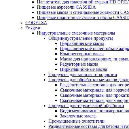
Нагнетатель для пластичной смазки HD G
Пищевые аэрозоли CASSIDA
Пищевые масла и специальные жидкости CA
Пищевые пластичные смазки и пасты CASSI
COGELSA
Foxgear
Индустриальные смазочные материалы
Общеиндустриальные продукты
Гидравлические масла
Гидравлические огнестойкие жид
Компрессорные масла
Масла для направляющих, пневмо
Редукторные масла
Циркуляционные масла
Продукты для защиты от коррозии
Продукты для обработки металлов давл
Разделительные составы для непр
Смазочные материалы для горячей
Смазочные материалы для прокат
Смазочные материалы для холодн
Продукты для термической обработки
Водосмешиваемые полимерные за
Закалочные масла
Промышленные очистители
Разделительные составы для бетона и га