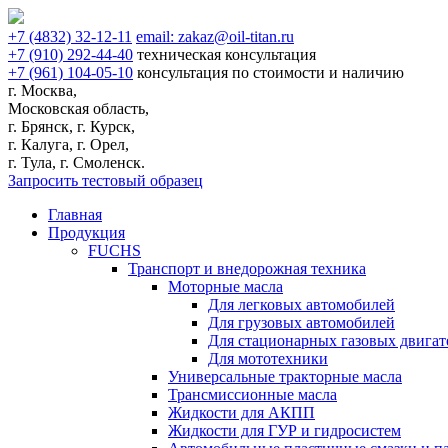
+7
(4832)
32-12-11
email:
zakaz@oil-titan.ru
+7
(910)
292-44-40
техническая консультация
+7
(961)
104-05-10
консультация по стоимости и наличию
г. Москва,
Московская область,
г. Брянск, г. Курск,
г. Калуга, г. Орел,
г. Тула, г. Смоленск.
Запросить тестовый образец
Главная
Продукция
FUCHS
Транспорт и внедорожная техника
Моторные масла
Для легковых автомобилей
Для грузовых автомобилей
Для стационарных газовых двигат
Для мототехники
Универсальные тракторные масла
Трансмиссионные масла
Жидкости для АКПП
Жидкости для ГУР и гидросистем