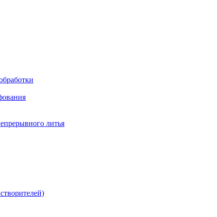
обработки
фования
непрерывного литья
створителей)