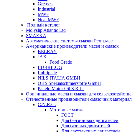
Greases
Industrial
MWF
Neat MWF
Полный каталог
Molyslip Atlantic Ltd
SMAZKA
Автоматические системы смазки Perma-tec
Американские производители масел и смазок
BELRAY
JAX
Food Grade
LUBRILOG
Lubriplate
NILS ITALIA GMBH
OKS Spezialschmierstoffe GmbH
Pakelo Motor Oil S.R.L.
Оригинальные масла и смазки для сельскохозяйст
Отечественные производители смазочных материал
C.N.R.G.
Моторные масла
ГОСТ
Для бензиновых двигателей
Для газовых двигателей
Для двухтактных двигателей