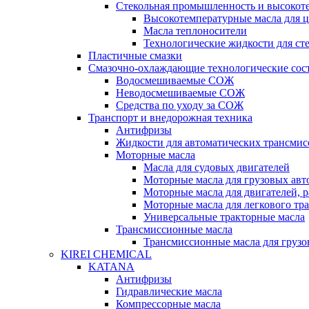
Стекольная промышленность и высокот
Высокотемпературные масла для 
Масла теплоносители
Технологические жидкости для с
Пластичные смазки
Смазочно-охлаждающие технологические сос
Водосмешиваемые СОЖ
Неводосмешиваемые СОЖ
Средства по уходу за СОЖ
Транспорт и внедорожная техника
Антифризы
Жидкости для автоматических трансмис
Моторные масла
Масла для судовых двигателей
Моторные масла для грузовых ав
Моторные масла для двигателей, 
Моторные масла для легкового тр
Универсальные тракторные масла
Трансмиссионные масла
Трансмиссионные масла для груз
KIREI CHEMICAL
KATANA
Антифризы
Гидравлические масла
Компрессорные масла