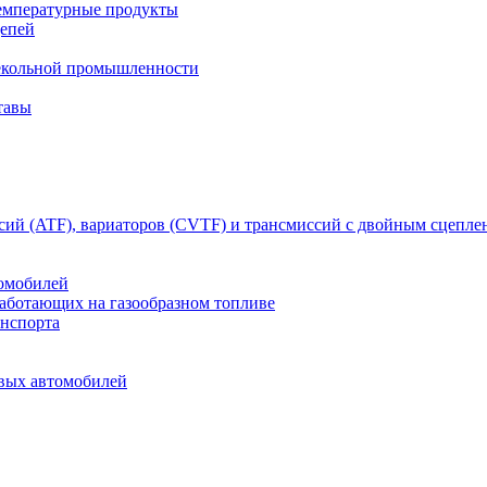
емпературные продукты
цепей
текольной промышленности
тавы
сий (ATF), вариаторов (CVTF) и трансмиссий с двойным сцепл
томобилей
работающих на газообразном топливе
анспорта
овых автомобилей