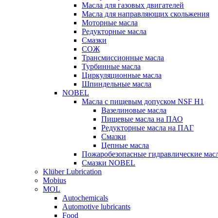
Масла для газовых двигателей
Масла для направляющих скольжения
Моторные масла
Редукторные масла
Смазки
СОЖ
Трансмиссионные масла
Турбинные масла
Циркуляционные масла
Шпиндельные масла
NOBEL
Масла с пищевым допуском NSF H1
Вазелиновые масла
Пищевые масла на ПАО
Редукторные масла на ПАГ
Смазки
Цепные масла
Пожаробезопасные гидравлические мас
Смазки NOBEL
Klüber Lubrication
Mobius
MOL
Autochemicals
Automotive lubricants
Food