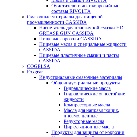
Масла и смазки RIVOLTA
Очистители и антикоррозийные
составы RIVOLTA
Смазочные материалы для пищевой
промышленности CASSIDA
Нагнетатель для пластичной смазки HD
GREASE GUN CASSIDA
Пищевые аэрозоли CASSIDA
Пищевые масла и специальные жидкости
CASSIDA
Пищевые пластичные смазки и пасты
CASSIDA
COGELSA
Foxgear
Индустриальные смазочные материалы
Общеиндустриальные продукты
Гидравлические масла
Гидравлические огнестойкие
жидкости
Компрессорные масла
Масла для направляющих,
пневмо, цепные
Редукторные масла
Циркуляционные масла
Продукты для защиты от коррозии