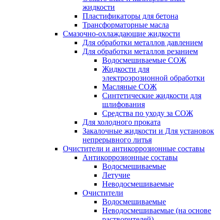
жидкости
Пластификаторы для бетона
Трансформаторные масла
Смазочно-охлаждающие жидкости
Для обработки металлов давлением
Для обработки металлов резанием
Водосмешиваемые СОЖ
Жидкости для
электроэрозионной обработки
Масляные СОЖ
Синтетические жидкости для
шлифования
Средства по уходу за СОЖ
Для холодного проката
Закалочные жидкости и Для установок
непрерывного литья
Очистители и антикоррозионные составы
Антикоррозионные составы
Водосмешиваемые
Летучие
Неводосмешиваемые
Очистители
Водосмешиваемые
Неводосмешиваемые (на основе
растворителей)