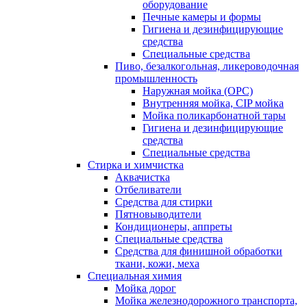
оборудование
Печные камеры и формы
Гигиена и дезинфицирующие
средства
Специальные средства
Пиво, безалкогольная, ликероводочная
промышленность
Наружная мойка (ОРС)
Внутренняя мойка, CIP мойка
Мойка поликарбонатной тары
Гигиена и дезинфицирующие
средства
Специальные средства
Стирка и химчистка
Аквачистка
Отбеливатели
Средства для стирки
Пятновыводители
Кондиционеры, аппреты
Специальные средства
Средства для финишной обработки
ткани, кожи, меха
Специальная химия
Мойка дорог
Мойка железнодорожного транспорта,