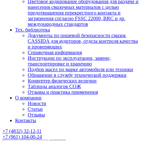
Цветовое кодирование оборудования для раздачи и
нанесения смазочных материалов с целью
предотвращения перекрестного контакта и
загрязнения согласно FSSC 22000, BRC и др.
международных стандартов
Тех. библиотека
Документы по пищевой безопасности смазок
CASSIDA для аудиторов, отдела контроля качества
и проверяющих
Справочная информация
Инструкции по эксплуатации, замене,
транспортировке и хранению
Подбор масел по марке автомобиля или техники
Обращение в службу технической поддержки
Конвертер физических величин
Таблицы аналогов СОЖ
Отзывы и практика применения
О компании
Новости
Статьи
Отзывы
Контакты
+7
(4832)
32-12-11
+7
(961)
104-00-24