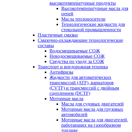
высокотемпературные продукты
Высокотемпературные масла для
цепей
Масла теплоносители
Технологические жидкости для
стекольной промышленности
Пластичные смазки
Смазочно-охлаждающие технологические
составы
Водосмешиваемые СОЖ
Неводосмешиваемые СОЖ
Средства по уходу за СОЖ
Транспорт и внедорожная техника
Антифризы
Жидкости для автоматических
трансмиссий (ATF), вариаторов
(CVTF) и трансмиссий с двойным
сцеплением (DCTF)
Моторные масла
Масла для судовых двигателей
Моторные масла для грузовых
автомобилей
Моторные масла для двигателей,
работающих на газообразном
топливе