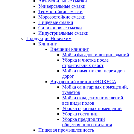
Автомобильные смазки
Универсальные смазки
Термостойкие смазки
Морозостойкие смазки
Пищевые смазки
Силиконовые смазки
Индустриальные смазки
Продукция Новелхим
Клининг
Внешний клининг
Мойка фасадов и витрин зданий
Уборка и чистка после
строительных работ
Мойка памятников, переходов
дорог
Внутренний клининг/HORECA
Мойка санитарных помещений,
туалетов
Мойка складских помещений,
все виды полов
Уборка офисных помещений
Уборка гостиниц
Уборка предприятий
общественного питания
Пищевая промышленность