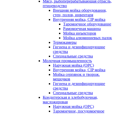
Мясо, рыбоперерабатывающая отрасль,
птицеводство
Внешняя мойка оборудования,
стен, полов, инвентаря
Внутренняя мойка, CIP мойка
Таромоечное оборудование
Рамомоечная машина
Мойка инъекторов
Мойка алюминиевых палок
Термокамеры
Гигиена и дезинфицирующие
средства
Специальные средства
Молочная промышленность
Наружная мойка (ОРС)
Внутренняя мойка, CIP мойка
Мойка серпянок и творож.
мешочков
Гигиена и дезинфицирующие
средства
Специальные средства
Кондитерская и хлебобулочная,
масложировая
Наружная мойка (ОРС)
Таромоечное, посудомоечное