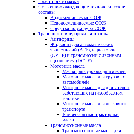
Пластичные смазки
Смазочно-охлаждающие технологические
составы
Водосмешиваемые СОЖ
Неводосмешиваемые СОЖ
Средства по уходу за СОЖ
Транспорт и внедорожная техника
Антифризы
Жидкости для автоматических
трансмиссий (ATF), вариаторов
(CVTF) и трансмиссий с двойным
сцеплением (DCTF)
Моторные масла
Масла для судовых двигателей
Моторные масла для грузовых
автомобилей
Моторные масла для двигателей,
работающих на газообразном
топливе
Моторные масла для легкового
транспорта
Универсальные тракторные
масла
Трансмиссионные масла
Трансмиссионные масла для