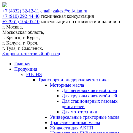
+7
(4832)
32-12-11
email:
zakaz@oil-titan.ru
+7
(910)
292-44-40
техническая консультация
+7
(961)
104-05-10
консультация по стоимости и наличию
г. Москва,
Московская область,
г. Брянск, г. Курск,
г. Калуга, г. Орел,
г. Тула, г. Смоленск.
Запросить тестовый образец
Главная
Продукция
FUCHS
Транспорт и внедорожная техника
Моторные масла
Для легковых автомобилей
Для грузовых автомобилей
Для стационарных газовых
двигателей
Для мототехники
Универсальные тракторные масла
Трансмиссионные масла
Жидкости для АКПП