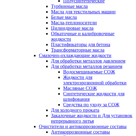
Полусинтетические
Турбинные масла
Масла для текстильных машин
Белые масла
Масла-теплоносители
Цилиндровые масла
Обкаточные и калибровочные
жидкости
Пластификаторы для бетона
Трансформаторные масла
Смазочно-охлаждающие жидкости
Для обработки металлов давлением
Для обработки металлов резанием
Водосмешиваемые СОЖ
Жидкости для
электроэрозионной обработки
Масляные СОЖ
Синтетические жидкости для
шлифования
Средства по уходу за СОЖ
Для холодного проката
Закалочные жидкости и Для установок
непрерывного литья
Очистители и антикоррозионные составы
Антикоррозионные составы