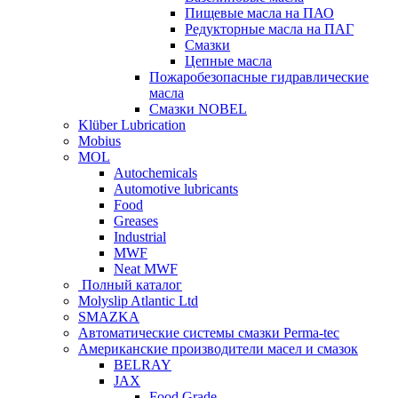
Пищевые масла на ПАО
Редукторные масла на ПАГ
Смазки
Цепные масла
Пожаробезопасные гидравлические
масла
Смазки NOBEL
Klüber Lubrication
Mobius
MOL
Autochemicals
Automotive lubricants
Food
Greases
Industrial
MWF
Neat MWF
Полный каталог
Molyslip Atlantic Ltd
SMAZKA
Автоматические системы смазки Perma-tec
Американские производители масел и смазок
BELRAY
JAX
Food Grade