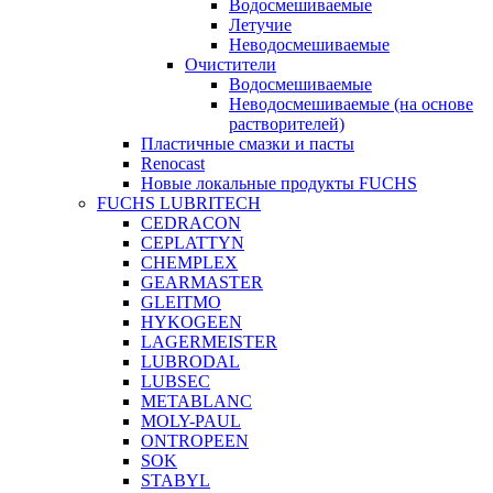
Водосмешиваемые
Летучие
Неводосмешиваемые
Очистители
Водосмешиваемые
Неводосмешиваемые (на основе
растворителей)
Пластичные смазки и пасты
Renocast
Новые локальные продукты FUCHS
FUCHS LUBRITECH
CEDRACON
CEPLATTYN
CHEMPLEX
GEARMASTER
GLEITMO
HYKOGEEN
LAGERMEISTER
LUBRODAL
LUBSEC
METABLANC
MOLY-PAUL
ONTROPEEN
SOK
STABYL