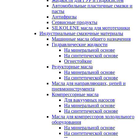
Жидкости для ГУР и гидросистем
Автомобильные пластичные смазки и
пасты
Антифризы
Сервисные продукты
SILKOLENE масла для мототехники
Индустриальные смазочные материалы
Машинные масла общего назначения
Гидравлические жидкости
На минеральной основе
На синтетической основе
Огнестойкие
Редукторные масла
На минеральной основе
На синтетической основе
Масла для направляющих, цепей и
пневмоинструмента
Компрессорные масла
Для вакуумных насосов
На минеральной основе
На синтетической основе
Масла для компрессоров холодильного
оборудования
На минеральной основе
На синтетической основе