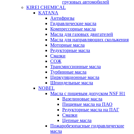
грузовых автомобилей
KIREI CHEMICAL
KATANA
Антифризы
Гидравлические масла
Компрессорные масла
Масла для газовых двигателей
Масла для направляющих скольжения
Моторные масла
Редукторные масла
Смазки
СОЖ
Трансмиссионные масла
Турбинные масла
Циркуляционные масла
Шпиндельные масла
NOBEL
Масла с пищевым допуском NSF H1
Вазелиновые масла
Пищевые масла на ПАО
Редукторные масла на ПАГ
Смазки
Цепные масла
Пожаробезопасные гидравлические
масла