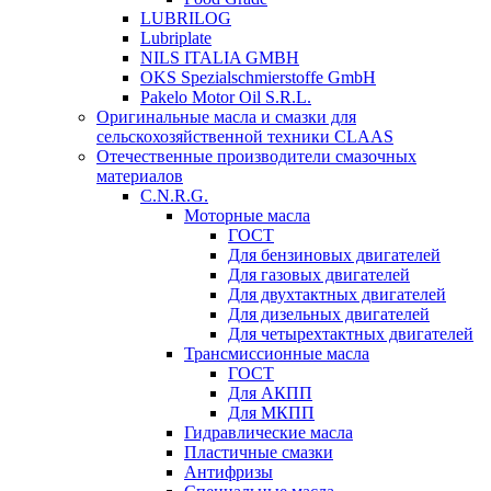
LUBRILOG
Lubriplate
NILS ITALIA GMBH
OKS Spezialschmierstoffe GmbH
Pakelo Motor Oil S.R.L.
Оригинальные масла и смазки для
сельскохозяйственной техники CLAAS
Отечественные производители смазочных
материалов
C.N.R.G.
Моторные масла
ГОСТ
Для бензиновых двигателей
Для газовых двигателей
Для двухтактных двигателей
Для дизельных двигателей
Для четырехтактных двигателей
Трансмиссионные масла
ГОСТ
Для АКПП
Для МКПП
Гидравлические масла
Пластичные смазки
Антифризы