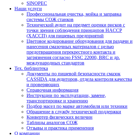
SINOPEC
Наши услуги
Профессиональная очистка, мойка и заправка
системы СОЖ станков
Технический аудит на предмет оценки рисков с
точки зрения соблюдения принципов HACCP
(ХАССП) для пищевых предприятий
Цветовое кодирование оборудования для раздачи и
нанесения смазочных материалов с целью
предотвращения перекрестного контакта и
загрязнения согласно FSSC 22000, BRC и др.
международных стандартов
Тех. библиотека
Документы по пищевой безопасности смазок
CASSIDA для аудиторов, отдела контроля качества
и проверяющих
Справочная информация
Инструкции по эксплуатации, замене,
транспортировке и хранению
Подбор масел по марке автомобиля или техники
Обращение в службу технической поддержки
Конвертер физических величин
Таблицы аналогов СОЖ
Отзывы и практика применения
О компании