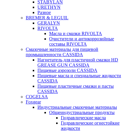
STABYLAN
URETHYN
Разное
BREMER & LEGUIL
GERALYN
RIVOLTA
Масла и смазки RIVOLTA
Очистители и антикоррозийные
составы RIVOLTA
Смазочные материалы для пищевой
промышленности CASSIDA
Нагнетатель для пластичной смазки HD
GREASE GUN CASSIDA
Пищевые аэрозоли CASSIDA
Пищевые масла и специальные жидкости
CASSIDA
Пищевые пластичные смазки и пасты
CASSIDA
COGELSA
Foxgear
Индустриальные смазочные материалы
Общеиндустриальные продукты
Гидравлические масла
Гидравлические огнестойкие
жидкости