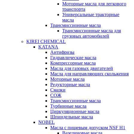
Моторные масла для легкового
транспорта
Универсальные тракторные
масла
Трансмиссионные масла
Трансмиссионные масла для
грузовых автомобилей
KIREI CHEMICAL
KATANA
Антифризы
Гидравлические масла
Компрессорные масла
Масла для газовых двигателей
Масла для направляющих скольжения
Моторные масла
Редукторные масла
Смазки
СОЖ
Трансмиссионные масла
Турбинные масла
Циркуляционные масла
Шпиндельные масла
NOBEL
Масла с пищевым допуском NSF H1
Вазелиновые масла