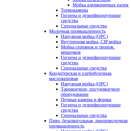
Мойка алюминиевых палок
Термокамеры
Гигиена и дезинфицирующие
средства
Специальные средства
Молочная промышленность
Наружная мойка (ОРС)
Внутренняя мойка, CIP мойка
Мойка серпянок и творож.
мешочков
Гигиена и дезинфицирующие
средства
Специальные средства
Кондитерская и хлебобулочная,
масложировая
Наружная мойка (ОРС)
Таромоечное, посудомоечное
оборудование
Печные камеры и формы
Гигиена и дезинфицирующие
средства
Специальные средства
Пиво, безалкогольная, ликероводочная
промышленность