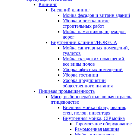
Клининг
Внешний клининг
Мойка фасадов и витрин зданий
Уборка и чистка после
строительных работ
Мойка памятников, переходов
дорог
Внутренний клининг/HORECA
Мойка санитарных помещений,
туалетов
Мойка складских помещений,
все виды полов
Уборка офисных помещений
Уборка гостиниц
Уборка предприятий
общественного питания
Пищевая промышленность
Мясо, рыбоперерабатывающая отрасль,
птицеводство
Внешняя мойка оборудования,
стен, полов, инвентаря
Внутренняя мойка, CIP мойка
Таромоечное оборудование
Рамомоечная машина
Мойка инъекторов