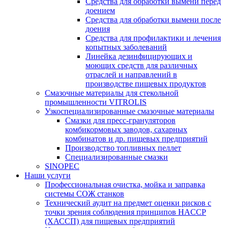
Средства для обработки вымени перед
доением
Средства для обработки вымени после
доения
Средства для профилактики и лечения
копытных заболеваний
Линейка дезинфицирующих и
моющих средств для различных
отраслей и направлений в
производстве пищевых продуктов
Смазочные материалы для стекольной
промышленности VITROLIS
Узкоспециализированные смазочные материалы
Смазки для пресс-грануляторов
комбикормовых заводов, сахарных
комбинатов и др. пищевых предприятий
Производство топливных пеллет
Специализированные смазки
SINOPEC
Наши услуги
Профессиональная очистка, мойка и заправка
системы СОЖ станков
Технический аудит на предмет оценки рисков с
точки зрения соблюдения принципов HACCP
(ХАССП) для пищевых предприятий