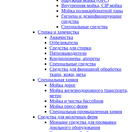
Наружная мойка (ОРС)
Внутренняя мойка, CIP мойка
Мойка поликарбонатной тары
Гигиена и дезинфицирующие
средства
Специальные средства
Стирка и химчистка
Аквачистка
Отбеливатели
Средства для стирки
Пятновыводители
Кондиционеры, аппреты
Специальные средства
Средства для финишной обработки
ткани, кожи, меха
Специальная химия
Мойка дорог
Мойка железнодорожного транспорта,
метро
Мойка и чистка бассейнов
Мойка пресс-форм
Специальная промышленная химия
Средства для молочных ферм
Моющие средства для промывки
доильного оборудования