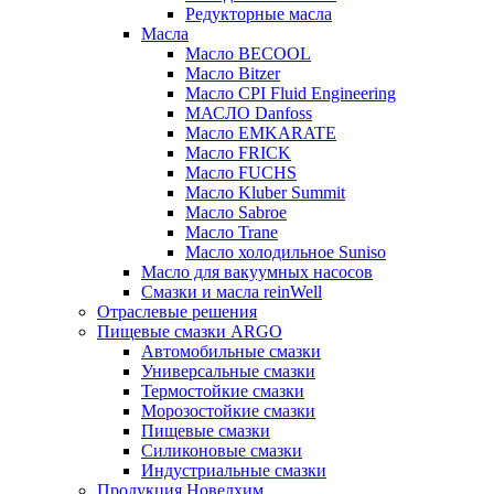
Редукторные масла
Масла
Масло BECOOL
Масло Bitzer
Масло CPI Fluid Engineering
МАСЛО Danfoss
Масло EMKARATE
Масло FRICK
Масло FUCHS
Масло Kluber Summit
Масло Sabroe
Масло Trane
Масло холодильное Suniso
Масло для вакуумных насосов
Смазки и масла reinWell
Отраслевые решения
Пищевые смазки ARGO
Автомобильные смазки
Универсальные смазки
Термостойкие смазки
Морозостойкие смазки
Пищевые смазки
Силиконовые смазки
Индустриальные смазки
Продукция Новелхим