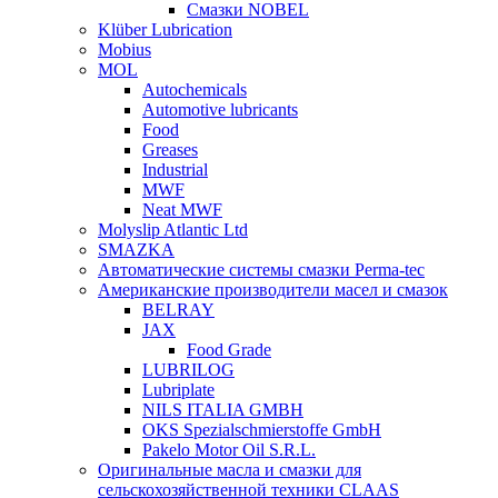
Смазки NOBEL
Klüber Lubrication
Mobius
MOL
Autochemicals
Automotive lubricants
Food
Greases
Industrial
MWF
Neat MWF
Molyslip Atlantic Ltd
SMAZKA
Автоматические системы смазки Perma-tec
Американские производители масел и смазок
BELRAY
JAX
Food Grade
LUBRILOG
Lubriplate
NILS ITALIA GMBH
OKS Spezialschmierstoffe GmbH
Pakelo Motor Oil S.R.L.
Оригинальные масла и смазки для
сельскохозяйственной техники CLAAS