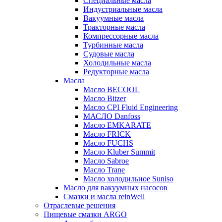
Специальные масла
Индустриальные масла
Вакуумные масла
Тракторные масла
Компрессорные масла
Турбинные масла
Судовые масла
Холодильные масла
Редукторные масла
Масла
Масло BECOOL
Масло Bitzer
Масло CPI Fluid Engineering
МАСЛО Danfoss
Масло EMKARATE
Масло FRICK
Масло FUCHS
Масло Kluber Summit
Масло Sabroe
Масло Trane
Масло холодильное Suniso
Масло для вакуумных насосов
Смазки и масла reinWell
Отраслевые решения
Пищевые смазки ARGO