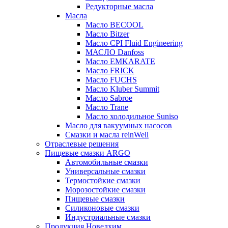
Редукторные масла
Масла
Масло BECOOL
Масло Bitzer
Масло CPI Fluid Engineering
МАСЛО Danfoss
Масло EMKARATE
Масло FRICK
Масло FUCHS
Масло Kluber Summit
Масло Sabroe
Масло Trane
Масло холодильное Suniso
Масло для вакуумных насосов
Смазки и масла reinWell
Отраслевые решения
Пищевые смазки ARGO
Автомобильные смазки
Универсальные смазки
Термостойкие смазки
Морозостойкие смазки
Пищевые смазки
Силиконовые смазки
Индустриальные смазки
Продукция Новелхим