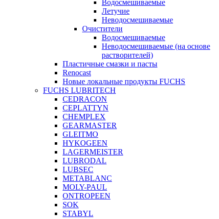
Водосмешиваемые
Летучие
Неводосмешиваемые
Очистители
Водосмешиваемые
Неводосмешиваемые (на основе
растворителей)
Пластичные смазки и пасты
Renocast
Новые локальные продукты FUCHS
FUCHS LUBRITECH
CEDRACON
CEPLATTYN
CHEMPLEX
GEARMASTER
GLEITMO
HYKOGEEN
LAGERMEISTER
LUBRODAL
LUBSEC
METABLANC
MOLY-PAUL
ONTROPEEN
SOK
STABYL