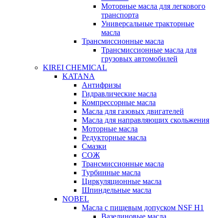
Моторные масла для легкового
транспорта
Универсальные тракторные
масла
Трансмиссионные масла
Трансмиссионные масла для
грузовых автомобилей
KIREI CHEMICAL
KATANA
Антифризы
Гидравлические масла
Компрессорные масла
Масла для газовых двигателей
Масла для направляющих скольжения
Моторные масла
Редукторные масла
Смазки
СОЖ
Трансмиссионные масла
Турбинные масла
Циркуляционные масла
Шпиндельные масла
NOBEL
Масла с пищевым допуском NSF H1
Вазелиновые масла