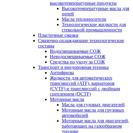
высокотемпературные продукты
Высокотемпературные масла для
цепей
Масла теплоносители
Технологические жидкости для
стекольной промышленности
Пластичные смазки
Смазочно-охлаждающие технологические
составы
Водосмешиваемые СОЖ
Неводосмешиваемые СОЖ
Средства по уходу за СОЖ
Транспорт и внедорожная техника
Антифризы
Жидкости для автоматических
трансмиссий (ATF), вариаторов
(CVTF) и трансмиссий с двойным
сцеплением (DCTF)
Моторные масла
Масла для судовых двигателей
Моторные масла для грузовых
автомобилей
Моторные масла для двигателей,
работающих на газообразном
топливе