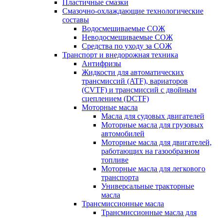
Пластичные смазки
Смазочно-охлаждающие технологические
составы
Водосмешиваемые СОЖ
Неводосмешиваемые СОЖ
Средства по уходу за СОЖ
Транспорт и внедорожная техника
Антифризы
Жидкости для автоматических
трансмиссий (ATF), вариаторов
(CVTF) и трансмиссий с двойным
сцеплением (DCTF)
Моторные масла
Масла для судовых двигателей
Моторные масла для грузовых
автомобилей
Моторные масла для двигателей,
работающих на газообразном
топливе
Моторные масла для легкового
транспорта
Универсальные тракторные
масла
Трансмиссионные масла
Трансмиссионные масла для