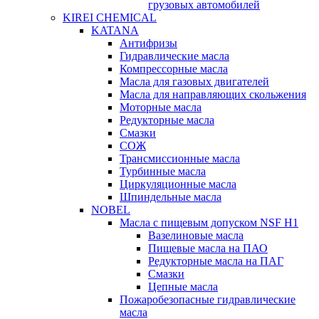
грузовых автомобилей
KIREI CHEMICAL
KATANA
Антифризы
Гидравлические масла
Компрессорные масла
Масла для газовых двигателей
Масла для направляющих скольжения
Моторные масла
Редукторные масла
Смазки
СОЖ
Трансмиссионные масла
Турбинные масла
Циркуляционные масла
Шпиндельные масла
NOBEL
Масла с пищевым допуском NSF H1
Вазелиновые масла
Пищевые масла на ПАО
Редукторные масла на ПАГ
Смазки
Цепные масла
Пожаробезопасные гидравлические
масла