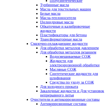
Полусинтетические
Турбинные масла
Масла для текстильных машин
Белые масла
Масла-теплоносители
Цилиндровые масла
Обкаточные и калибровочные
жидкости
Пластификаторы для бетона
Трансформаторные масла
Смазочно-охлаждающие жидкости
Для обработки металлов давлением
Для обработки металлов резанием
Водосмешиваемые СОЖ
Жидкости для
электроэрозионной обработки
Масляные СОЖ
Синтетические жидкости для
шлифования
Средства по уходу за СОЖ
Для холодного проката
Закалочные жидкости и Для установок
непрерывного литья
Очистители и антикоррозионные составы
Антикоррозионные составы