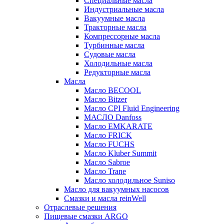
Специальные масла
Индустриальные масла
Вакуумные масла
Тракторные масла
Компрессорные масла
Турбинные масла
Судовые масла
Холодильные масла
Редукторные масла
Масла
Масло BECOOL
Масло Bitzer
Масло CPI Fluid Engineering
МАСЛО Danfoss
Масло EMKARATE
Масло FRICK
Масло FUCHS
Масло Kluber Summit
Масло Sabroe
Масло Trane
Масло холодильное Suniso
Масло для вакуумных насосов
Смазки и масла reinWell
Отраслевые решения
Пищевые смазки ARGO