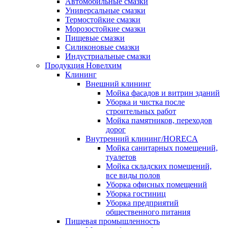
Автомобильные смазки
Универсальные смазки
Термостойкие смазки
Морозостойкие смазки
Пищевые смазки
Силиконовые смазки
Индустриальные смазки
Продукция Новелхим
Клининг
Внешний клининг
Мойка фасадов и витрин зданий
Уборка и чистка после
строительных работ
Мойка памятников, переходов
дорог
Внутренний клининг/HORECA
Мойка санитарных помещений,
туалетов
Мойка складских помещений,
все виды полов
Уборка офисных помещений
Уборка гостиниц
Уборка предприятий
общественного питания
Пищевая промышленность