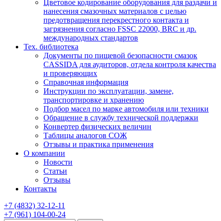
Цветовое кодирование оборудования для раздачи и
нанесения смазочных материалов с целью
предотвращения перекрестного контакта и
загрязнения согласно FSSC 22000, BRC и др.
международных стандартов
Тех. библиотека
Документы по пищевой безопасности смазок
CASSIDA для аудиторов, отдела контроля качества
и проверяющих
Справочная информация
Инструкции по эксплуатации, замене,
транспортировке и хранению
Подбор масел по марке автомобиля или техники
Обращение в службу технической поддержки
Конвертер физических величин
Таблицы аналогов СОЖ
Отзывы и практика применения
О компании
Новости
Статьи
Отзывы
Контакты
+7
(4832)
32-12-11
+7
(961)
104-00-24