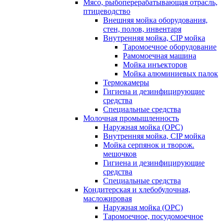
Мясо, рыбоперерабатывающая отрасль,
птицеводство
Внешняя мойка оборудования,
стен, полов, инвентаря
Внутренняя мойка, CIP мойка
Таромоечное оборудование
Рамомоечная машина
Мойка инъекторов
Мойка алюминиевых палок
Термокамеры
Гигиена и дезинфицирующие
средства
Специальные средства
Молочная промышленность
Наружная мойка (ОРС)
Внутренняя мойка, CIP мойка
Мойка серпянок и творож.
мешочков
Гигиена и дезинфицирующие
средства
Специальные средства
Кондитерская и хлебобулочная,
масложировая
Наружная мойка (ОРС)
Таромоечное, посудомоечное