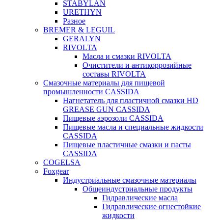
STABYLAN
URETHYN
Разное
BREMER & LEGUIL
GERALYN
RIVOLTA
Масла и смазки RIVOLTA
Очистители и антикоррозийные
составы RIVOLTA
Смазочные материалы для пищевой
промышленности CASSIDA
Нагнетатель для пластичной смазки HD
GREASE GUN CASSIDA
Пищевые аэрозоли CASSIDA
Пищевые масла и специальные жидкости
CASSIDA
Пищевые пластичные смазки и пасты
CASSIDA
COGELSA
Foxgear
Индустриальные смазочные материалы
Общеиндустриальные продукты
Гидравлические масла
Гидравлические огнестойкие
жидкости