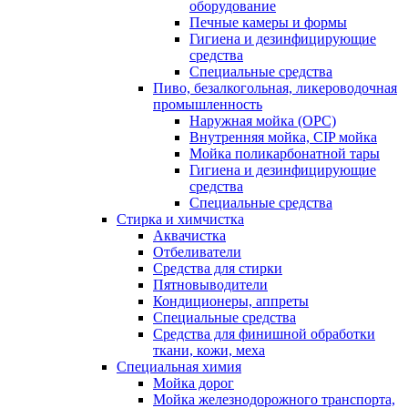
оборудование
Печные камеры и формы
Гигиена и дезинфицирующие
средства
Специальные средства
Пиво, безалкогольная, ликероводочная
промышленность
Наружная мойка (ОРС)
Внутренняя мойка, CIP мойка
Мойка поликарбонатной тары
Гигиена и дезинфицирующие
средства
Специальные средства
Стирка и химчистка
Аквачистка
Отбеливатели
Средства для стирки
Пятновыводители
Кондиционеры, аппреты
Специальные средства
Средства для финишной обработки
ткани, кожи, меха
Специальная химия
Мойка дорог
Мойка железнодорожного транспорта,