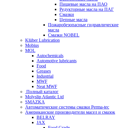
Пищевые масла на ПАО
Редукторные масла на ПАГ
Смазки
Цепные масла
Пожаробезопасные гидравлические
масла
Смазки NOBEL
Klüber Lubrication
Mobius
MOL
Autochemicals
Automotive lubricants
Food
Greases
Industrial
MWF
Neat MWF
Полный каталог
Molyslip Atlantic Ltd
SMAZKA
Автоматические системы смазки Perma-tec
Американские производители масел и смазок
BELRAY
JAX
Food Grade