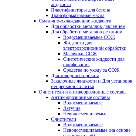
жидкости
Пластификаторы для бетона
Трансформаторные масла
Смазочно-охлаждающие жидкости
Для обработки металлов давлением
Для обработки металлов резанием
Водосмешиваемые СОЖ
Жидкости для
электроэрозионной обработки
Масляные СОЖ
Синтетические жидкости для
шлифования
Средства по уходу за СОЖ
Для холодного проката
Закалочные жидкости и Для установок
непрерывного литья
Очистители и антикоррозионные составы
Антикоррозионные составы
Водосмешиваемые
Летучие
Неводосмешиваемые
Очистители
Водосмешиваемые
Неводосмешиваемые (на основе
растворителей)