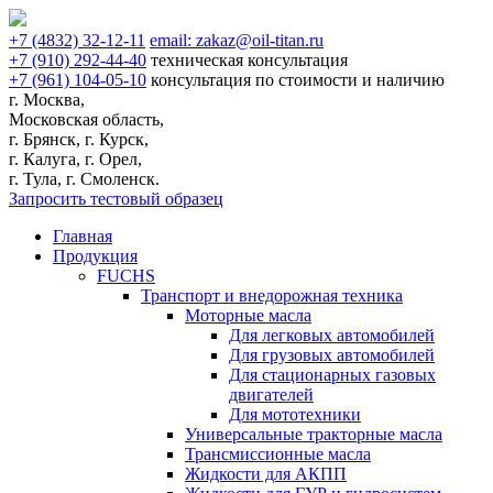
+7
(4832)
32-12-11
email:
zakaz@oil-titan.ru
+7
(910)
292-44-40
техническая консультация
+7
(961)
104-05-10
консультация по стоимости и наличию
г. Москва,
Московская область,
г. Брянск, г. Курск,
г. Калуга, г. Орел,
г. Тула, г. Смоленск.
Запросить тестовый образец
Главная
Продукция
FUCHS
Транспорт и внедорожная техника
Моторные масла
Для легковых автомобилей
Для грузовых автомобилей
Для стационарных газовых
двигателей
Для мототехники
Универсальные тракторные масла
Трансмиссионные масла
Жидкости для АКПП