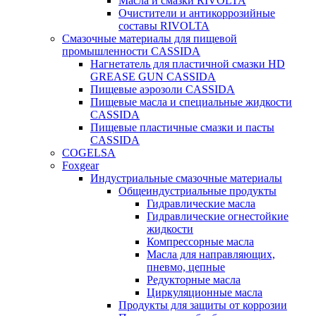
Масла и смазки RIVOLTA
Очистители и антикоррозийные
составы RIVOLTA
Смазочные материалы для пищевой
промышленности CASSIDA
Нагнетатель для пластичной смазки HD
GREASE GUN CASSIDA
Пищевые аэрозоли CASSIDA
Пищевые масла и специальные жидкости
CASSIDA
Пищевые пластичные смазки и пасты
CASSIDA
COGELSA
Foxgear
Индустриальные смазочные материалы
Общеиндустриальные продукты
Гидравлические масла
Гидравлические огнестойкие
жидкости
Компрессорные масла
Масла для направляющих,
пневмо, цепные
Редукторные масла
Циркуляционные масла
Продукты для защиты от коррозии