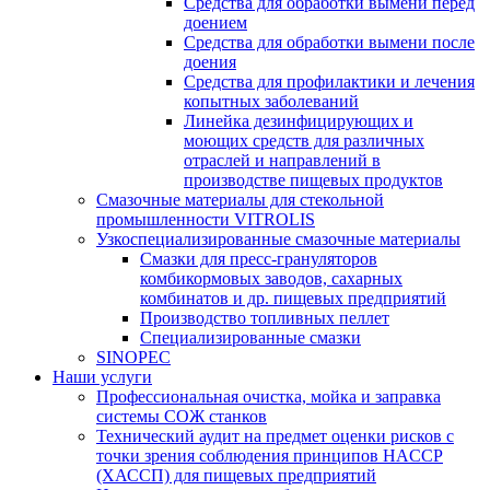
Средства для обработки вымени перед
доением
Средства для обработки вымени после
доения
Средства для профилактики и лечения
копытных заболеваний
Линейка дезинфицирующих и
моющих средств для различных
отраслей и направлений в
производстве пищевых продуктов
Смазочные материалы для стекольной
промышленности VITROLIS
Узкоспециализированные смазочные материалы
Смазки для пресс-грануляторов
комбикормовых заводов, сахарных
комбинатов и др. пищевых предприятий
Производство топливных пеллет
Специализированные смазки
SINOPEC
Наши услуги
Профессиональная очистка, мойка и заправка
системы СОЖ станков
Технический аудит на предмет оценки рисков с
точки зрения соблюдения принципов HACCP
(ХАССП) для пищевых предприятий