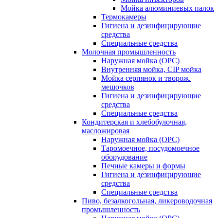
Мойка алюминиевых палок
Термокамеры
Гигиена и дезинфицирующие
средства
Специальные средства
Молочная промышленность
Наружная мойка (ОРС)
Внутренняя мойка, CIP мойка
Мойка серпянок и творож.
мешочков
Гигиена и дезинфицирующие
средства
Специальные средства
Кондитерская и хлебобулочная,
масложировая
Наружная мойка (ОРС)
Таромоечное, посудомоечное
оборудование
Печные камеры и формы
Гигиена и дезинфицирующие
средства
Специальные средства
Пиво, безалкогольная, ликероводочная
промышленность