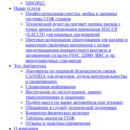
SINOPEC
Наши услуги
Профессиональная очистка, мойка и заправка
системы СОЖ станков
Технический аудит на предмет оценки рисков с
точки зрения соблюдения принципов HACCP
(ХАССП) для пищевых предприятий
Цветовое кодирование оборудования для раздачи и
нанесения смазочных материалов с целью
предотвращения перекрестного контакта и
загрязнения согласно FSSC 22000, BRC и др.
международных стандартов
Тех. библиотека
Документы по пищевой безопасности смазок
CASSIDA для аудиторов, отдела контроля качества
и проверяющих
Справочная информация
Инструкции по эксплуатации, замене,
транспортировке и хранению
Подбор масел по марке автомобиля или техники
Обращение в службу технической поддержки
Конвертер физических величин
Таблицы аналогов СОЖ
Отзывы и практика применения
О компании