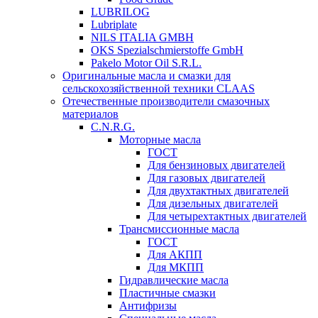
LUBRILOG
Lubriplate
NILS ITALIA GMBH
OKS Spezialschmierstoffe GmbH
Pakelo Motor Oil S.R.L.
Оригинальные масла и смазки для
сельскохозяйственной техники CLAAS
Отечественные производители смазочных
материалов
C.N.R.G.
Моторные масла
ГОСТ
Для бензиновых двигателей
Для газовых двигателей
Для двухтактных двигателей
Для дизельных двигателей
Для четырехтактных двигателей
Трансмиссионные масла
ГОСТ
Для АКПП
Для МКПП
Гидравлические масла
Пластичные смазки
Антифризы