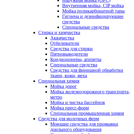
Наружная мойка (ОРС)
Внутренняя мойка, CIP мойка
Мойка поликарбонатной тары
Гигиена и дезинфицирующие
средства
Специальные средства
Стирка и химчистка
Аквачистка
Отбеливатели
Средства для стирки
Пятновыводители
Кондиционеры, аппреты
Специальные средства
Средства для финишной обработки
ткани, кожи, меха
Специальная химия
Мойка дорог
Мойка железнодорожного транспорта,
метро
Мойка и чистка бассейнов
Мойка пресс-форм
Специальная промышленная химия
Средства для молочных ферм
Моющие средства для промывки
доильного оборудования