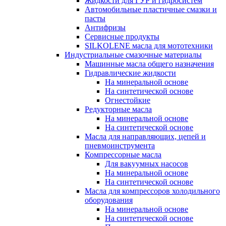
Жидкости для ГУР и гидросистем
Автомобильные пластичные смазки и
пасты
Антифризы
Сервисные продукты
SILKOLENE масла для мототехники
Индустриальные смазочные материалы
Машинные масла общего назначения
Гидравлические жидкости
На минеральной основе
На синтетической основе
Огнестойкие
Редукторные масла
На минеральной основе
На синтетической основе
Масла для направляющих, цепей и
пневмоинструмента
Компрессорные масла
Для вакуумных насосов
На минеральной основе
На синтетической основе
Масла для компрессоров холодильного
оборудования
На минеральной основе
На синтетической основе