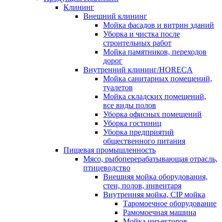
Клининг
Внешний клининг
Мойка фасадов и витрин зданий
Уборка и чистка после
строительных работ
Мойка памятников, переходов
дорог
Внутренний клининг/HORECA
Мойка санитарных помещений,
туалетов
Мойка складских помещений,
все виды полов
Уборка офисных помещений
Уборка гостиниц
Уборка предприятий
общественного питания
Пищевая промышленность
Мясо, рыбоперерабатывающая отрасль,
птицеводство
Внешняя мойка оборудования,
стен, полов, инвентаря
Внутренняя мойка, CIP мойка
Таромоечное оборудование
Рамомоечная машина
Мойка инъекторов