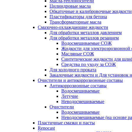
Масла-теплоносители
Цилиндровые масла
Обкаточные и калибровочные жидкости
Пластификаторы для бетона
Трансформаторные масла
Смазочно-охлаждающие жидкости
Для обработки металлов давлением
Для обработки металлов резанием
Водосмешиваемые СОЖ
Жидкости для электроэрозионной 
Масляные СОЖ
Синтетические жидкости для шли
Средства по уходу за СОЖ
Для холодного проката
Закалочные жидкости и Для установок 
Очистители и антикоррозионные составы
Антикоррозионные составы
Водосмешиваемые
Летучие
Неводосмешиваемые
Очистители
Водосмешиваемые
Неводосмешиваемые (на основе ра
Пластичные смазки и пасты
Renocast