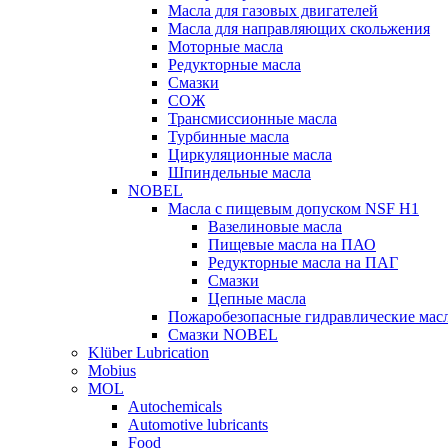
Масла для газовых двигателей
Масла для направляющих скольжения
Моторные масла
Редукторные масла
Смазки
СОЖ
Трансмиссионные масла
Турбинные масла
Циркуляционные масла
Шпиндельные масла
NOBEL
Масла с пищевым допуском NSF H1
Вазелиновые масла
Пищевые масла на ПАО
Редукторные масла на ПАГ
Смазки
Цепные масла
Пожаробезопасные гидравлические мас
Смазки NOBEL
Klüber Lubrication
Mobius
MOL
Autochemicals
Automotive lubricants
Food