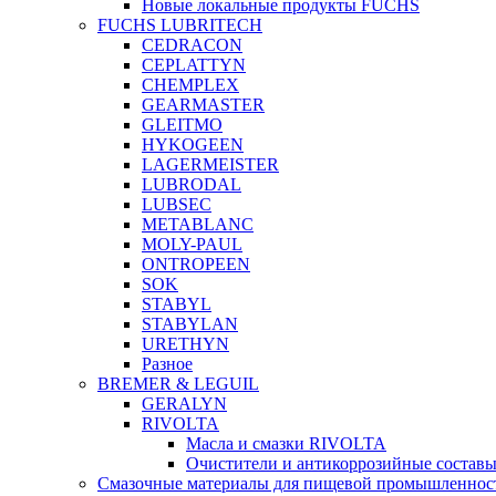
Новые локальные продукты FUCHS
FUCHS LUBRITECH
CEDRACON
CEPLATTYN
CHEMPLEX
GEARMASTER
GLEITMO
HYKOGEEN
LAGERMEISTER
LUBRODAL
LUBSEC
METABLANC
MOLY-PAUL
ONTROPEEN
SOK
STABYL
STABYLAN
URETHYN
Разное
BREMER & LEGUIL
GERALYN
RIVOLTA
Масла и смазки RIVOLTA
Очистители и антикоррозийные соста
Смазочные материалы для пищевой промышленно