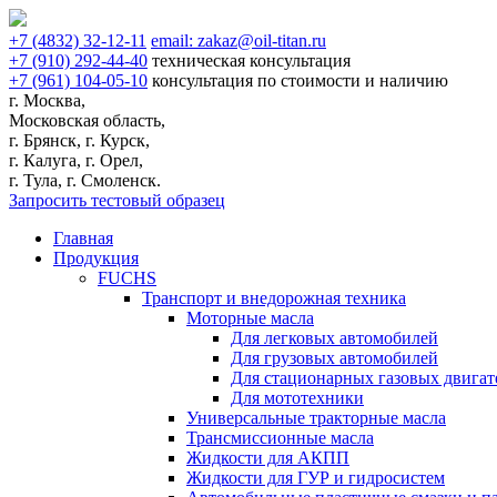
+7
(4832)
32-12-11
email:
zakaz@oil-titan.ru
+7
(910)
292-44-40
техническая консультация
+7
(961)
104-05-10
консультация по стоимости и наличию
г. Москва,
Московская область,
г. Брянск, г. Курск,
г. Калуга, г. Орел,
г. Тула, г. Смоленск.
Запросить тестовый образец
Главная
Продукция
FUCHS
Транспорт и внедорожная техника
Моторные масла
Для легковых автомобилей
Для грузовых автомобилей
Для стационарных газовых двигат
Для мототехники
Универсальные тракторные масла
Трансмиссионные масла
Жидкости для АКПП
Жидкости для ГУР и гидросистем