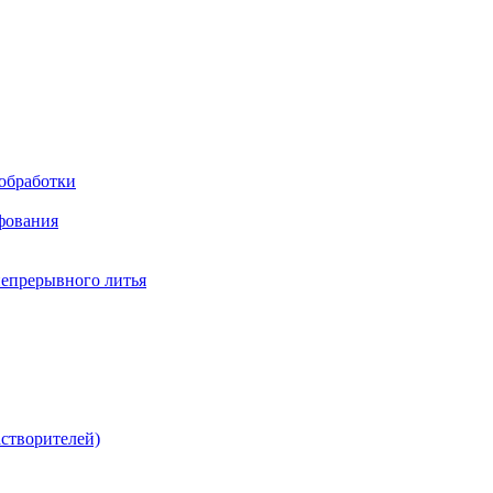
обработки
фования
непрерывного литья
створителей)