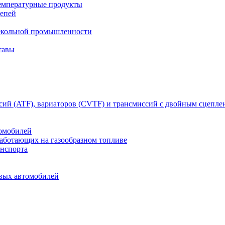
емпературные продукты
цепей
текольной промышленности
тавы
сий (ATF), вариаторов (CVTF) и трансмиссий с двойным сцепл
томобилей
работающих на газообразном топливе
анспорта
овых автомобилей