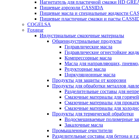
Нагнетатель для пластичной смазки HD G
Пищевые аэрозоли CASSIDA
Пищевые масла и специальные жидкости CA
Пищевые пластичные смазки и пасты CASSI
COGELSA
Foxgear
Индустриальные смазочные материалы
Общеиндустриальные продукты
Гидравлические масла
Гидравлические огнестойкие жид
Компрессорные масла
Масла для направляющих, пневмо
Редукторные масла
Циркуляционные масла
Продукты для защиты от коррозии
Продукты для обработки металлов давл
Разделительные составы для непр
Смазочные материалы для горячей
Смазочные материалы для прокат
Смазочные материалы для холодн
Продукты для термической обработки
Водосмешиваемые полимерные за
Закалочные масла
Промышленные очистители
Разделительные составы для бетона и га