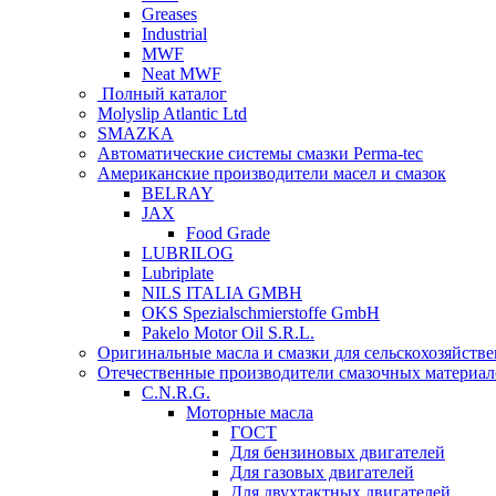
Greases
Industrial
MWF
Neat MWF
Полный каталог
Molyslip Atlantic Ltd
SMAZKA
Автоматические системы смазки Perma-tec
Американские производители масел и смазок
BELRAY
JAX
Food Grade
LUBRILOG
Lubriplate
NILS ITALIA GMBH
OKS Spezialschmierstoffe GmbH
Pakelo Motor Oil S.R.L.
Оригинальные масла и смазки для сельскохозяйст
Отечественные производители смазочных материал
C.N.R.G.
Моторные масла
ГОСТ
Для бензиновых двигателей
Для газовых двигателей
Для двухтактных двигателей