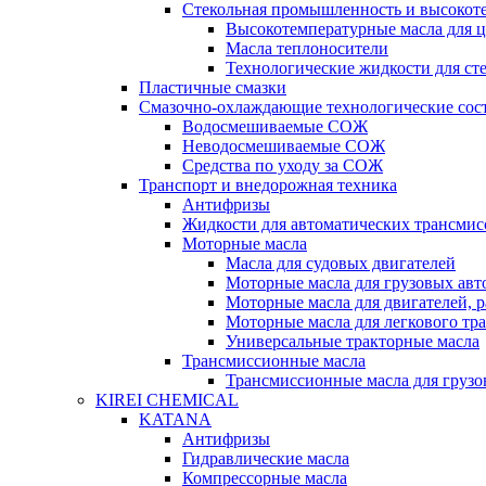
Стекольная промышленность и высокот
Высокотемпературные масла для 
Масла теплоносители
Технологические жидкости для с
Пластичные смазки
Смазочно-охлаждающие технологические сос
Водосмешиваемые СОЖ
Неводосмешиваемые СОЖ
Средства по уходу за СОЖ
Транспорт и внедорожная техника
Антифризы
Жидкости для автоматических трансмис
Моторные масла
Масла для судовых двигателей
Моторные масла для грузовых ав
Моторные масла для двигателей, 
Моторные масла для легкового тр
Универсальные тракторные масла
Трансмиссионные масла
Трансмиссионные масла для груз
KIREI CHEMICAL
KATANA
Антифризы
Гидравлические масла
Компрессорные масла