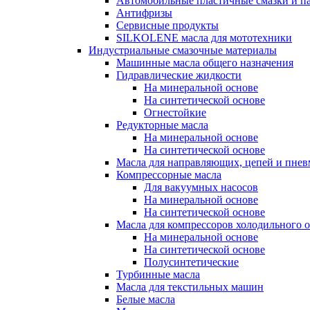
Автомобильные пластичные смазки и п
Антифризы
Сервисные продукты
SILKOLENE масла для мототехники
Индустриальные смазочные материалы
Машинные масла общего назначения
Гидравлические жидкости
На минеральной основе
На синтетической основе
Огнестойкие
Редукторные масла
На минеральной основе
На синтетической основе
Масла для направляющих, цепей и пне
Компрессорные масла
Для вакуумных насосов
На минеральной основе
На синтетической основе
Масла для компрессоров холодильного 
На минеральной основе
На синтетической основе
Полусинтетические
Турбинные масла
Масла для текстильных машин
Белые масла