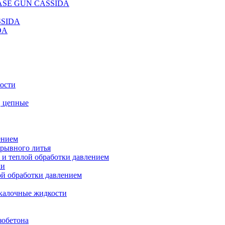
REASE GUN CASSIDA
SSIDA
DA
кости
, цепные
ением
ерывного литья
 и теплой обработки давлением
ки
ой обработки давлением
калочные жидкости
зобетона