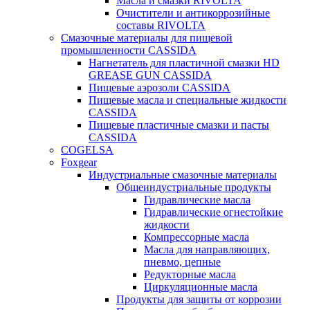
Масла и смазки RIVOLTA
Очистители и антикоррозийные
составы RIVOLTA
Смазочные материалы для пищевой
промышленности CASSIDA
Нагнетатель для пластичной смазки HD
GREASE GUN CASSIDA
Пищевые аэрозоли CASSIDA
Пищевые масла и специальные жидкости
CASSIDA
Пищевые пластичные смазки и пасты
CASSIDA
COGELSA
Foxgear
Индустриальные смазочные материалы
Общеиндустриальные продукты
Гидравлические масла
Гидравлические огнестойкие
жидкости
Компрессорные масла
Масла для направляющих,
пневмо, цепные
Редукторные масла
Циркуляционные масла
Продукты для защиты от коррозии