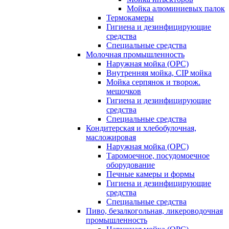
Мойка алюминиевых палок
Термокамеры
Гигиена и дезинфицирующие
средства
Специальные средства
Молочная промышленность
Наружная мойка (ОРС)
Внутренняя мойка, CIP мойка
Мойка серпянок и творож.
мешочков
Гигиена и дезинфицирующие
средства
Специальные средства
Кондитерская и хлебобулочная,
масложировая
Наружная мойка (ОРС)
Таромоечное, посудомоечное
оборудование
Печные камеры и формы
Гигиена и дезинфицирующие
средства
Специальные средства
Пиво, безалкогольная, ликероводочная
промышленность