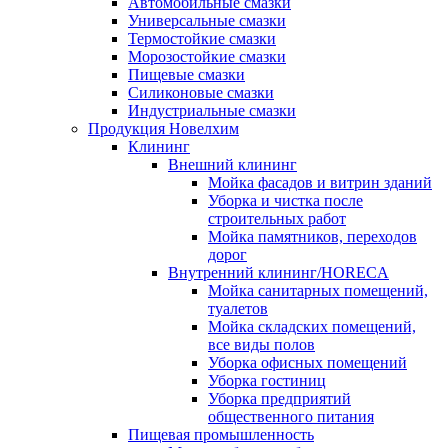
Автомобильные смазки
Универсальные смазки
Термостойкие смазки
Морозостойкие смазки
Пищевые смазки
Силиконовые смазки
Индустриальные смазки
Продукция Новелхим
Клининг
Внешний клининг
Мойка фасадов и витрин зданий
Уборка и чистка после
строительных работ
Мойка памятников, переходов
дорог
Внутренний клининг/HORECA
Мойка санитарных помещений,
туалетов
Мойка складских помещений,
все виды полов
Уборка офисных помещений
Уборка гостиниц
Уборка предприятий
общественного питания
Пищевая промышленность