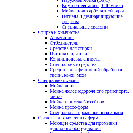
Наружная мойка (ОРС)
Внутренняя мойка, CIP мойка
Мойка поликарбонатной тары
Гигиена и дезинфицирующие
средства
Специальные средства
Стирка и химчистка
Аквачистка
Отбеливатели
Средства для стирки
Пятновыводители
Кондиционеры, аппреты
Специальные средства
Средства для финишной обработки
ткани, кожи, меха
Специальная химия
Мойка дорог
Мойка железнодорожного транспорта,
метро
Мойка и чистка бассейнов
Мойка пресс-форм
Специальная промышленная химия
Средства для молочных ферм
Моющие средства для промывки
доильного оборудования