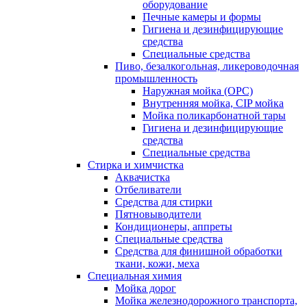
оборудование
Печные камеры и формы
Гигиена и дезинфицирующие
средства
Специальные средства
Пиво, безалкогольная, ликероводочная
промышленность
Наружная мойка (ОРС)
Внутренняя мойка, CIP мойка
Мойка поликарбонатной тары
Гигиена и дезинфицирующие
средства
Специальные средства
Стирка и химчистка
Аквачистка
Отбеливатели
Средства для стирки
Пятновыводители
Кондиционеры, аппреты
Специальные средства
Средства для финишной обработки
ткани, кожи, меха
Специальная химия
Мойка дорог
Мойка железнодорожного транспорта,