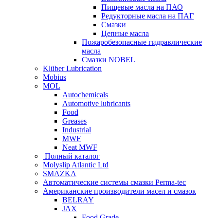
Пищевые масла на ПАО
Редукторные масла на ПАГ
Смазки
Цепные масла
Пожаробезопасные гидравлические
масла
Смазки NOBEL
Klüber Lubrication
Mobius
MOL
Autochemicals
Automotive lubricants
Food
Greases
Industrial
MWF
Neat MWF
Полный каталог
Molyslip Atlantic Ltd
SMAZKA
Автоматические системы смазки Perma-tec
Американские производители масел и смазок
BELRAY
JAX
Food Grade