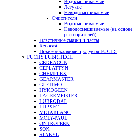
Водосмешиваемые
Летучие
Неводосмешиваемые
Очистители
Водосмешиваемые
Неводосмешиваемые (на основе
растворителей)
Пластичные смазки и пасты
Renocast
Новые локальные продукты FUCHS
FUCHS LUBRITECH
CEDRACON
CEPLATTYN
CHEMPLEX
GEARMASTER
GLEITMO
HYKOGEEN
LAGERMEISTER
LUBRODAL
LUBSEC
METABLANC
MOLY-PAUL
ONTROPEEN
SOK
STABYL