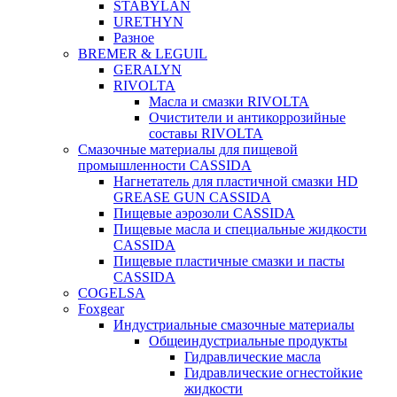
STABYLAN
URETHYN
Разное
BREMER & LEGUIL
GERALYN
RIVOLTA
Масла и смазки RIVOLTA
Очистители и антикоррозийные
составы RIVOLTA
Смазочные материалы для пищевой
промышленности CASSIDA
Нагнетатель для пластичной смазки HD
GREASE GUN CASSIDA
Пищевые аэрозоли CASSIDA
Пищевые масла и специальные жидкости
CASSIDA
Пищевые пластичные смазки и пасты
CASSIDA
COGELSA
Foxgear
Индустриальные смазочные материалы
Общеиндустриальные продукты
Гидравлические масла
Гидравлические огнестойкие
жидкости