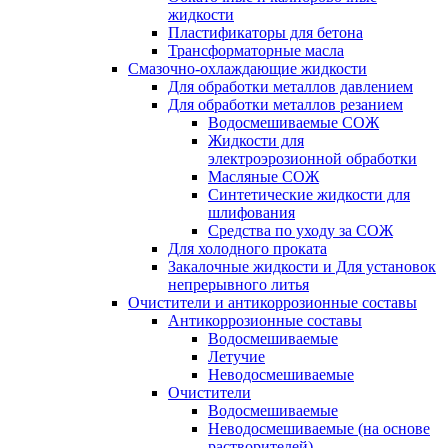
жидкости
Пластификаторы для бетона
Трансформаторные масла
Смазочно-охлаждающие жидкости
Для обработки металлов давлением
Для обработки металлов резанием
Водосмешиваемые СОЖ
Жидкости для
электроэрозионной обработки
Масляные СОЖ
Синтетические жидкости для
шлифования
Средства по уходу за СОЖ
Для холодного проката
Закалочные жидкости и Для установок
непрерывного литья
Очистители и антикоррозионные составы
Антикоррозионные составы
Водосмешиваемые
Летучие
Неводосмешиваемые
Очистители
Водосмешиваемые
Неводосмешиваемые (на основе
растворителей)