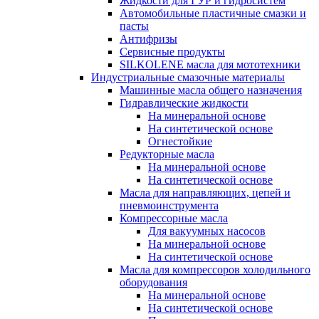
Жидкости для ГУР и гидросистем
Автомобильные пластичные смазки и
пасты
Антифризы
Сервисные продукты
SILKOLENE масла для мототехники
Индустриальные смазочные материалы
Машинные масла общего назначения
Гидравлические жидкости
На минеральной основе
На синтетической основе
Огнестойкие
Редукторные масла
На минеральной основе
На синтетической основе
Масла для направляющих, цепей и
пневмоинструмента
Компрессорные масла
Для вакуумных насосов
На минеральной основе
На синтетической основе
Масла для компрессоров холодильного
оборудования
На минеральной основе
На синтетической основе