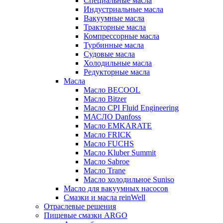
Специальные масла
Индустриальные масла
Вакуумные масла
Тракторные масла
Компрессорные масла
Турбинные масла
Судовые масла
Холодильные масла
Редукторные масла
Масла
Масло BECOOL
Масло Bitzer
Масло CPI Fluid Engineering
МАСЛО Danfoss
Масло EMKARATE
Масло FRICK
Масло FUCHS
Масло Kluber Summit
Масло Sabroe
Масло Trane
Масло холодильное Suniso
Масло для вакуумных насосов
Смазки и масла reinWell
Отраслевые решения
Пищевые смазки ARGO