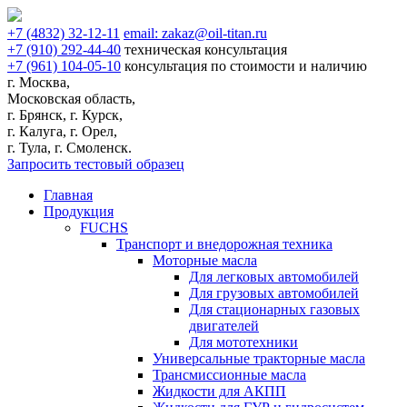
+7
(4832)
32-12-11
email:
zakaz@oil-titan.ru
+7
(910)
292-44-40
техническая консультация
+7
(961)
104-05-10
консультация по стоимости и наличию
г. Москва,
Московская область,
г. Брянск, г. Курск,
г. Калуга, г. Орел,
г. Тула, г. Смоленск.
Запросить тестовый образец
Главная
Продукция
FUCHS
Транспорт и внедорожная техника
Моторные масла
Для легковых автомобилей
Для грузовых автомобилей
Для стационарных газовых
двигателей
Для мототехники
Универсальные тракторные масла
Трансмиссионные масла
Жидкости для АКПП