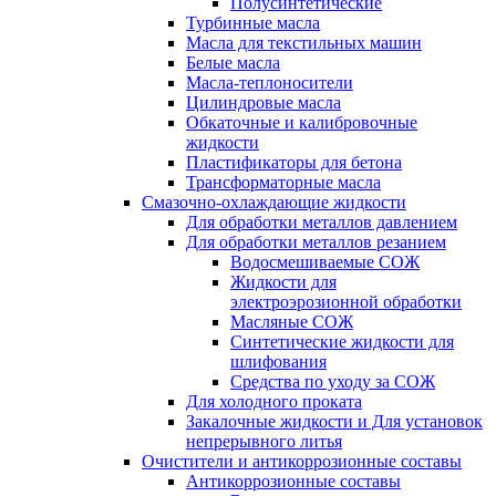
Полусинтетические
Турбинные масла
Масла для текстильных машин
Белые масла
Масла-теплоносители
Цилиндровые масла
Обкаточные и калибровочные
жидкости
Пластификаторы для бетона
Трансформаторные масла
Смазочно-охлаждающие жидкости
Для обработки металлов давлением
Для обработки металлов резанием
Водосмешиваемые СОЖ
Жидкости для
электроэрозионной обработки
Масляные СОЖ
Синтетические жидкости для
шлифования
Средства по уходу за СОЖ
Для холодного проката
Закалочные жидкости и Для установок
непрерывного литья
Очистители и антикоррозионные составы
Антикоррозионные составы