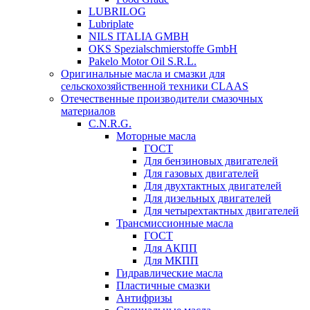
LUBRILOG
Lubriplate
NILS ITALIA GMBH
OKS Spezialschmierstoffe GmbH
Pakelo Motor Oil S.R.L.
Оригинальные масла и смазки для
сельскохозяйственной техники CLAAS
Отечественные производители смазочных
материалов
C.N.R.G.
Моторные масла
ГОСТ
Для бензиновых двигателей
Для газовых двигателей
Для двухтактных двигателей
Для дизельных двигателей
Для четырехтактных двигателей
Трансмиссионные масла
ГОСТ
Для АКПП
Для МКПП
Гидравлические масла
Пластичные смазки
Антифризы