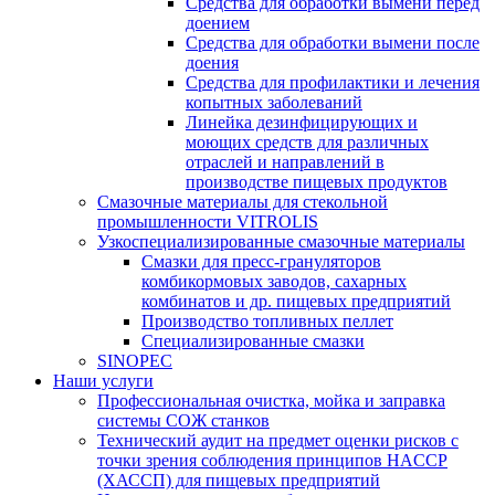
Средства для обработки вымени перед
доением
Средства для обработки вымени после
доения
Средства для профилактики и лечения
копытных заболеваний
Линейка дезинфицирующих и
моющих средств для различных
отраслей и направлений в
производстве пищевых продуктов
Смазочные материалы для стекольной
промышленности VITROLIS
Узкоспециализированные смазочные материалы
Смазки для пресс-грануляторов
комбикормовых заводов, сахарных
комбинатов и др. пищевых предприятий
Производство топливных пеллет
Специализированные смазки
SINOPEC
Наши услуги
Профессиональная очистка, мойка и заправка
системы СОЖ станков
Технический аудит на предмет оценки рисков с
точки зрения соблюдения принципов HACCP
(ХАССП) для пищевых предприятий