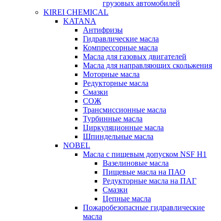
грузовых автомобилей
KIREI CHEMICAL
KATANA
Антифризы
Гидравлические масла
Компрессорные масла
Масла для газовых двигателей
Масла для направляющих скольжения
Моторные масла
Редукторные масла
Смазки
СОЖ
Трансмиссионные масла
Турбинные масла
Циркуляционные масла
Шпиндельные масла
NOBEL
Масла с пищевым допуском NSF H1
Вазелиновые масла
Пищевые масла на ПАО
Редукторные масла на ПАГ
Смазки
Цепные масла
Пожаробезопасные гидравлические
масла