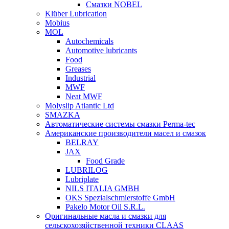
Смазки NOBEL
Klüber Lubrication
Mobius
MOL
Autochemicals
Automotive lubricants
Food
Greases
Industrial
MWF
Neat MWF
Molyslip Atlantic Ltd
SMAZKA
Автоматические системы смазки Perma-tec
Американские производители масел и смазок
BELRAY
JAX
Food Grade
LUBRILOG
Lubriplate
NILS ITALIA GMBH
OKS Spezialschmierstoffe GmbH
Pakelo Motor Oil S.R.L.
Оригинальные масла и смазки для
сельскохозяйственной техники CLAAS