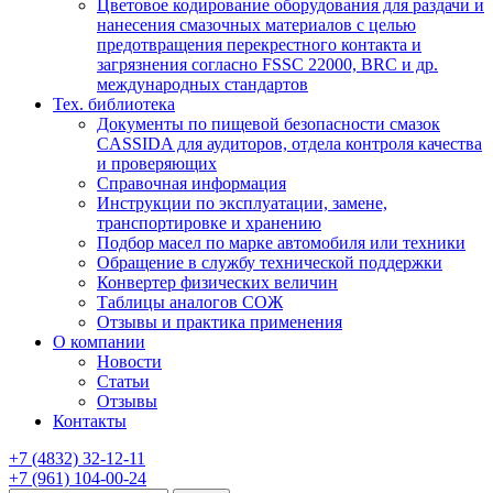
Цветовое кодирование оборудования для раздачи и
нанесения смазочных материалов с целью
предотвращения перекрестного контакта и
загрязнения согласно FSSC 22000, BRC и др.
международных стандартов
Тех. библиотека
Документы по пищевой безопасности смазок
CASSIDA для аудиторов, отдела контроля качества
и проверяющих
Справочная информация
Инструкции по эксплуатации, замене,
транспортировке и хранению
Подбор масел по марке автомобиля или техники
Обращение в службу технической поддержки
Конвертер физических величин
Таблицы аналогов СОЖ
Отзывы и практика применения
О компании
Новости
Статьи
Отзывы
Контакты
+7
(4832)
32-12-11
+7
(961)
104-00-24