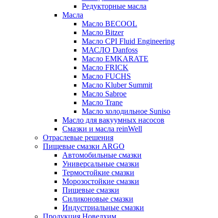
Редукторные масла
Масла
Масло BECOOL
Масло Bitzer
Масло CPI Fluid Engineering
МАСЛО Danfoss
Масло EMKARATE
Масло FRICK
Масло FUCHS
Масло Kluber Summit
Масло Sabroe
Масло Trane
Масло холодильное Suniso
Масло для вакуумных насосов
Смазки и масла reinWell
Отраслевые решения
Пищевые смазки ARGO
Автомобильные смазки
Универсальные смазки
Термостойкие смазки
Морозостойкие смазки
Пищевые смазки
Силиконовые смазки
Индустриальные смазки
Продукция Новелхим