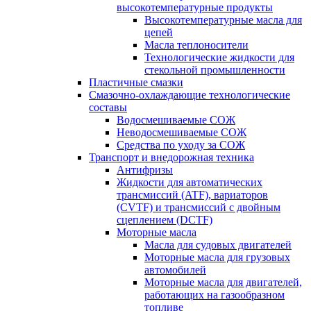
высокотемпературные продукты
Высокотемпературные масла для
цепей
Масла теплоносители
Технологические жидкости для
стекольной промышленности
Пластичные смазки
Смазочно-охлаждающие технологические
составы
Водосмешиваемые СОЖ
Неводосмешиваемые СОЖ
Средства по уходу за СОЖ
Транспорт и внедорожная техника
Антифризы
Жидкости для автоматических
трансмиссий (ATF), вариаторов
(CVTF) и трансмиссий с двойным
сцеплением (DCTF)
Моторные масла
Масла для судовых двигателей
Моторные масла для грузовых
автомобилей
Моторные масла для двигателей,
работающих на газообразном
топливе