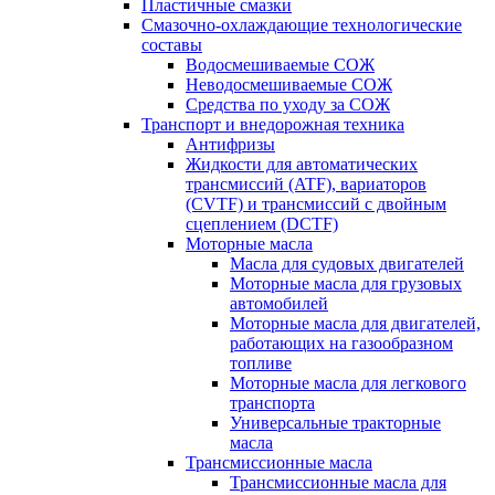
Пластичные смазки
Смазочно-охлаждающие технологические
составы
Водосмешиваемые СОЖ
Неводосмешиваемые СОЖ
Средства по уходу за СОЖ
Транспорт и внедорожная техника
Антифризы
Жидкости для автоматических
трансмиссий (ATF), вариаторов
(CVTF) и трансмиссий с двойным
сцеплением (DCTF)
Моторные масла
Масла для судовых двигателей
Моторные масла для грузовых
автомобилей
Моторные масла для двигателей,
работающих на газообразном
топливе
Моторные масла для легкового
транспорта
Универсальные тракторные
масла
Трансмиссионные масла
Трансмиссионные масла для