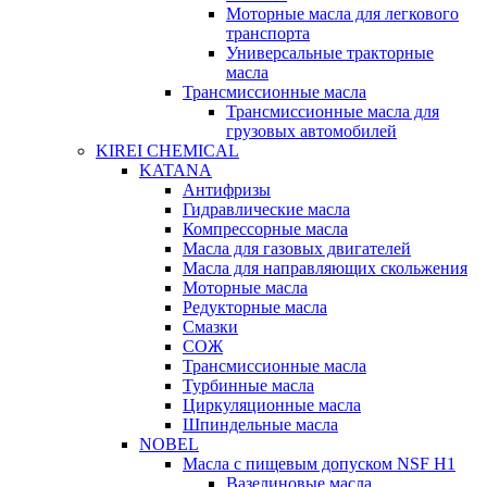
Моторные масла для легкового
транспорта
Универсальные тракторные
масла
Трансмиссионные масла
Трансмиссионные масла для
грузовых автомобилей
KIREI CHEMICAL
KATANA
Антифризы
Гидравлические масла
Компрессорные масла
Масла для газовых двигателей
Масла для направляющих скольжения
Моторные масла
Редукторные масла
Смазки
СОЖ
Трансмиссионные масла
Турбинные масла
Циркуляционные масла
Шпиндельные масла
NOBEL
Масла с пищевым допуском NSF H1
Вазелиновые масла