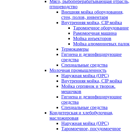
Мясо, рыбоперерабатывающая отрасль,
птицеводство
Внешняя мойка оборудования,
стен, полов, инвентаря
Внутренняя мойка, CIP мойка
Таромоечное оборудование
Рамомоечная машина
Мойка инъекторов
Мойка алюминиевых палок
Термокамеры
Гигиена и дезинфицирующие
средства
Специальные средства
Молочная промышленность
Наружная мойка (ОРС)
Внутренняя мойка, CIP мойка
Мойка серпянок и творож.
мешочков
Гигиена и дезинфицирующие
средства
Специальные средства
Кондитерская и хлебобулочная,
масложировая
Наружная мойка (ОРС)
Таромоечное, посудомоечное