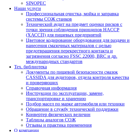
SINOPEC
Наши услуги
Профессиональная очистка, мойка и заправка
системы СОЖ станков
Технический аудит на предмет оценки рисков с
точки зрения соблюдения принципов HACCP
(ХАССП) для пищевых предприятий
Цветовое кодирование оборудования для раздачи и
нанесения смазочных материалов с целью
предотвращения перекрестного контакта и
загрязнения согласно FSSC 22000, BRC и др.
международных стандартов
Тех. библиотека
Документы по пищевой безопасности смазок
CASSIDA для аудиторов, отдела контроля качества
и проверяющих
Справочная информация
Инструкции по эксплуатации, замене,
транспортировке и хранению
Подбор масел по марке автомобиля или техники
Обращение в службу технической поддержки
Конвертер физических величин
Таблицы аналогов СОЖ
Отзывы и практика применения
О компании