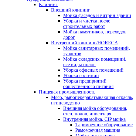
Клининг
Внешний клининг
Мойка фасадов и витрин зданий
Уборка и чистка после
строительных работ
Мойка памятников, переходов
дорог
Внутренний клининг/HORECA
Мойка санитарных помещений,
туалетов
Мойка складских помещений,
все виды полов
Уборка офисных помещений
Уборка гостиниц
Уборка предприятий
общественного питания
Пищевая промышленность
Мясо, рыбоперерабатывающая отрасль,
птицеводство
Внешняя мойка оборудования,
стен, полов, инвентаря
Внутренняя мойка, CIP мойка
Таромоечное оборудование
Рамомоечная машина
Мойка инъекторов