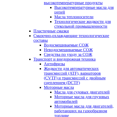
высокотемпературные продукты
Высокотемпературные масла для
цепей
Масла теплоносители
Технологические жидкости для
стекольной промышленности
Пластичные смазки
Смазочно-охлаждающие технологические
составы
Водосмешиваемые СОЖ
Неводосмешиваемые СОЖ
Средства по уходу за СОЖ
Транспорт и внедорожная техника
Антифризы
Жидкости для автоматических
трансмиссий (ATF), вариаторов
(CVTF) и трансмиссий с двойным
сцеплением (DCTF)
Моторные масла
Масла для судовых двигателей
Моторные масла для грузовых
автомобилей
Моторные масла для двигателей,
работающих на газообразном
топливе