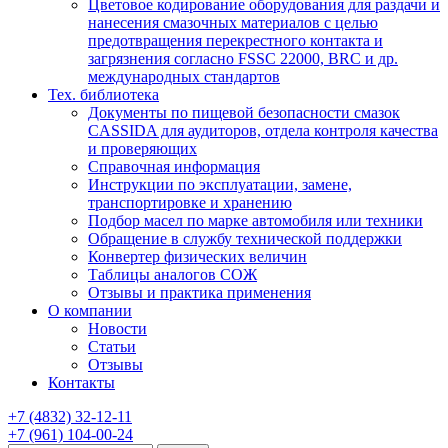
Цветовое кодирование оборудования для раздачи и
нанесения смазочных материалов с целью
предотвращения перекрестного контакта и
загрязнения согласно FSSC 22000, BRC и др.
международных стандартов
Тех. библиотека
Документы по пищевой безопасности смазок
CASSIDA для аудиторов, отдела контроля качества
и проверяющих
Справочная информация
Инструкции по эксплуатации, замене,
транспортировке и хранению
Подбор масел по марке автомобиля или техники
Обращение в службу технической поддержки
Конвертер физических величин
Таблицы аналогов СОЖ
Отзывы и практика применения
О компании
Новости
Статьи
Отзывы
Контакты
+7
(4832)
32-12-11
+7
(961)
104-00-24