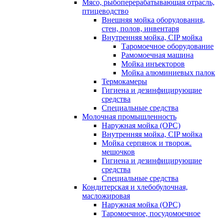
Мясо, рыбоперерабатывающая отрасль,
птицеводство
Внешняя мойка оборудования,
стен, полов, инвентаря
Внутренняя мойка, CIP мойка
Таромоечное оборудование
Рамомоечная машина
Мойка инъекторов
Мойка алюминиевых палок
Термокамеры
Гигиена и дезинфицирующие
средства
Специальные средства
Молочная промышленность
Наружная мойка (ОРС)
Внутренняя мойка, CIP мойка
Мойка серпянок и творож.
мешочков
Гигиена и дезинфицирующие
средства
Специальные средства
Кондитерская и хлебобулочная,
масложировая
Наружная мойка (ОРС)
Таромоечное, посудомоечное