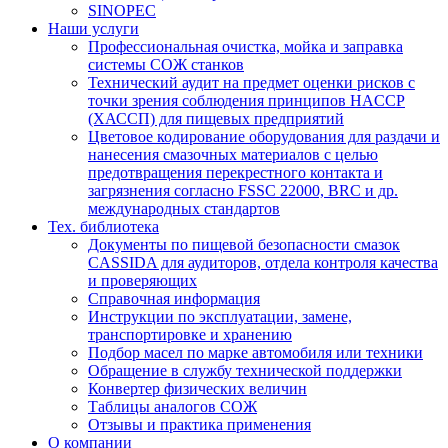
SINOPEC
Наши услуги
Профессиональная очистка, мойка и заправка
системы СОЖ станков
Технический аудит на предмет оценки рисков с
точки зрения соблюдения принципов HACCP
(ХАССП) для пищевых предприятий
Цветовое кодирование оборудования для раздачи и
нанесения смазочных материалов с целью
предотвращения перекрестного контакта и
загрязнения согласно FSSC 22000, BRC и др.
международных стандартов
Тех. библиотека
Документы по пищевой безопасности смазок
CASSIDA для аудиторов, отдела контроля качества
и проверяющих
Справочная информация
Инструкции по эксплуатации, замене,
транспортировке и хранению
Подбор масел по марке автомобиля или техники
Обращение в службу технической поддержки
Конвертер физических величин
Таблицы аналогов СОЖ
Отзывы и практика применения
О компании