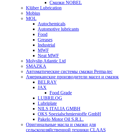
Смазки NOBEL
Klüber Lubrication
Mobius
MOL
Autochemicals
Automotive lubricants
Food
Greases
Industrial
MWF
Neat MWF
Molyslip Atlantic Ltd
SMAZKA
Автоматические системы смазки Perma-tec
Американские производители масел и смазок
BELRAY
JAX
Food Grade
LUBRILOG
Lubriplate
NILS ITALIA GMBH
OKS Spezialschmierstoffe GmbH
Pakelo Motor Oil S.R.L.
Оригинальные масла и смазки для
сельскохозяйственной техники CLAAS