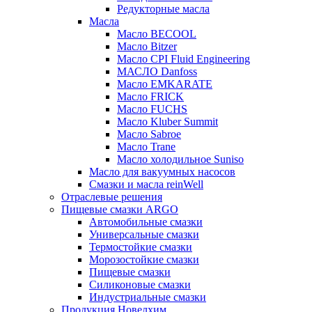
Редукторные масла
Масла
Масло BECOOL
Масло Bitzer
Масло CPI Fluid Engineering
МАСЛО Danfoss
Масло EMKARATE
Масло FRICK
Масло FUCHS
Масло Kluber Summit
Масло Sabroe
Масло Trane
Масло холодильное Suniso
Масло для вакуумных насосов
Смазки и масла reinWell
Отраслевые решения
Пищевые смазки ARGO
Автомобильные смазки
Универсальные смазки
Термостойкие смазки
Морозостойкие смазки
Пищевые смазки
Силиконовые смазки
Индустриальные смазки
Продукция Новелхим