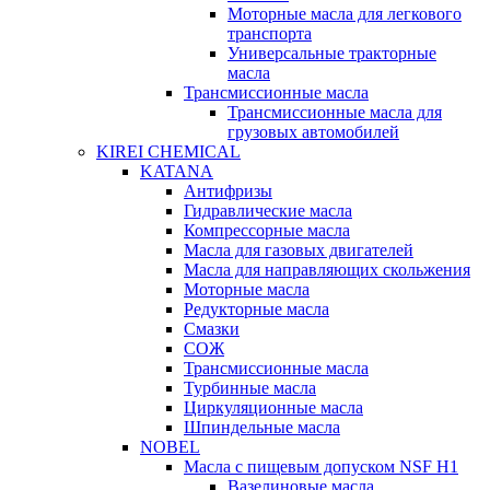
Моторные масла для легкового
транспорта
Универсальные тракторные
масла
Трансмиссионные масла
Трансмиссионные масла для
грузовых автомобилей
KIREI CHEMICAL
KATANA
Антифризы
Гидравлические масла
Компрессорные масла
Масла для газовых двигателей
Масла для направляющих скольжения
Моторные масла
Редукторные масла
Смазки
СОЖ
Трансмиссионные масла
Турбинные масла
Циркуляционные масла
Шпиндельные масла
NOBEL
Масла с пищевым допуском NSF H1
Вазелиновые масла