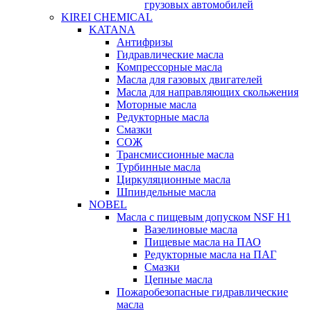
грузовых автомобилей
KIREI CHEMICAL
KATANA
Антифризы
Гидравлические масла
Компрессорные масла
Масла для газовых двигателей
Масла для направляющих скольжения
Моторные масла
Редукторные масла
Смазки
СОЖ
Трансмиссионные масла
Турбинные масла
Циркуляционные масла
Шпиндельные масла
NOBEL
Масла с пищевым допуском NSF H1
Вазелиновые масла
Пищевые масла на ПАО
Редукторные масла на ПАГ
Смазки
Цепные масла
Пожаробезопасные гидравлические
масла