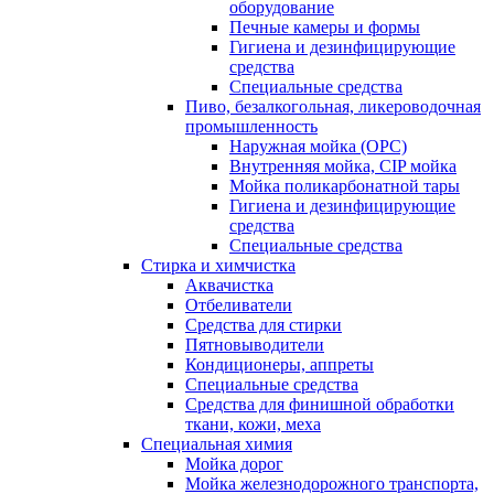
оборудование
Печные камеры и формы
Гигиена и дезинфицирующие
средства
Специальные средства
Пиво, безалкогольная, ликероводочная
промышленность
Наружная мойка (ОРС)
Внутренняя мойка, CIP мойка
Мойка поликарбонатной тары
Гигиена и дезинфицирующие
средства
Специальные средства
Стирка и химчистка
Аквачистка
Отбеливатели
Средства для стирки
Пятновыводители
Кондиционеры, аппреты
Специальные средства
Средства для финишной обработки
ткани, кожи, меха
Специальная химия
Мойка дорог
Мойка железнодорожного транспорта,