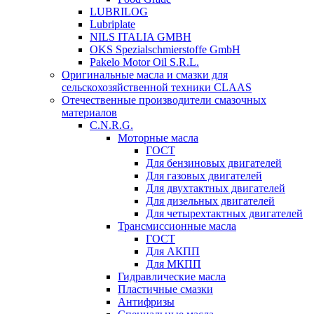
LUBRILOG
Lubriplate
NILS ITALIA GMBH
OKS Spezialschmierstoffe GmbH
Pakelo Motor Oil S.R.L.
Оригинальные масла и смазки для
сельскохозяйственной техники CLAAS
Отечественные производители смазочных
материалов
C.N.R.G.
Моторные масла
ГОСТ
Для бензиновых двигателей
Для газовых двигателей
Для двухтактных двигателей
Для дизельных двигателей
Для четырехтактных двигателей
Трансмиссионные масла
ГОСТ
Для АКПП
Для МКПП
Гидравлические масла
Пластичные смазки
Антифризы