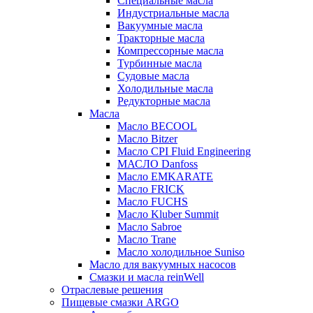
Специальные масла
Индустриальные масла
Вакуумные масла
Тракторные масла
Компрессорные масла
Турбинные масла
Судовые масла
Холодильные масла
Редукторные масла
Масла
Масло BECOOL
Масло Bitzer
Масло CPI Fluid Engineering
МАСЛО Danfoss
Масло EMKARATE
Масло FRICK
Масло FUCHS
Масло Kluber Summit
Масло Sabroe
Масло Trane
Масло холодильное Suniso
Масло для вакуумных насосов
Смазки и масла reinWell
Отраслевые решения
Пищевые смазки ARGO