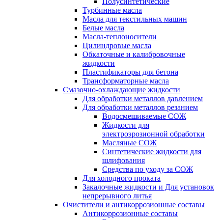
Полусинтетические
Турбинные масла
Масла для текстильных машин
Белые масла
Масла-теплоносители
Цилиндровые масла
Обкаточные и калибровочные
жидкости
Пластификаторы для бетона
Трансформаторные масла
Смазочно-охлаждающие жидкости
Для обработки металлов давлением
Для обработки металлов резанием
Водосмешиваемые СОЖ
Жидкости для
электроэрозионной обработки
Масляные СОЖ
Синтетические жидкости для
шлифования
Средства по уходу за СОЖ
Для холодного проката
Закалочные жидкости и Для установок
непрерывного литья
Очистители и антикоррозионные составы
Антикоррозионные составы