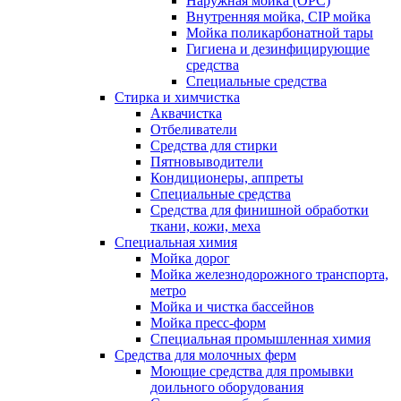
Наружная мойка (ОРС)
Внутренняя мойка, CIP мойка
Мойка поликарбонатной тары
Гигиена и дезинфицирующие
средства
Специальные средства
Стирка и химчистка
Аквачистка
Отбеливатели
Средства для стирки
Пятновыводители
Кондиционеры, аппреты
Специальные средства
Средства для финишной обработки
ткани, кожи, меха
Специальная химия
Мойка дорог
Мойка железнодорожного транспорта,
метро
Мойка и чистка бассейнов
Мойка пресс-форм
Специальная промышленная химия
Средства для молочных ферм
Моющие средства для промывки
доильного оборудования