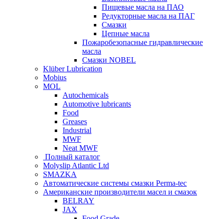
Пищевые масла на ПАО
Редукторные масла на ПАГ
Смазки
Цепные масла
Пожаробезопасные гидравлические
масла
Смазки NOBEL
Klüber Lubrication
Mobius
MOL
Autochemicals
Automotive lubricants
Food
Greases
Industrial
MWF
Neat MWF
Полный каталог
Molyslip Atlantic Ltd
SMAZKA
Автоматические системы смазки Perma-tec
Американские производители масел и смазок
BELRAY
JAX
Food Grade