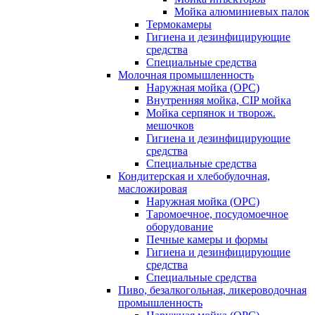
Мойка алюминиевых палок
Термокамеры
Гигиена и дезинфицирующие
средства
Специальные средства
Молочная промышленность
Наружная мойка (ОРС)
Внутренняя мойка, CIP мойка
Мойка серпянок и творож.
мешочков
Гигиена и дезинфицирующие
средства
Специальные средства
Кондитерская и хлебобулочная,
масложировая
Наружная мойка (ОРС)
Таромоечное, посудомоечное
оборудование
Печные камеры и формы
Гигиена и дезинфицирующие
средства
Специальные средства
Пиво, безалкогольная, ликероводочная
промышленность