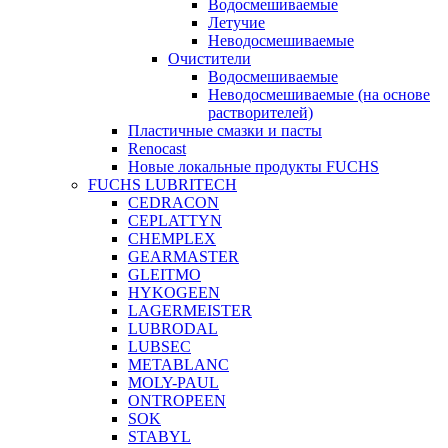
Водосмешиваемые
Летучие
Неводосмешиваемые
Очистители
Водосмешиваемые
Неводосмешиваемые (на основе
растворителей)
Пластичные смазки и пасты
Renocast
Новые локальные продукты FUCHS
FUCHS LUBRITECH
CEDRACON
CEPLATTYN
CHEMPLEX
GEARMASTER
GLEITMO
HYKOGEEN
LAGERMEISTER
LUBRODAL
LUBSEC
METABLANC
MOLY-PAUL
ONTROPEEN
SOK
STABYL