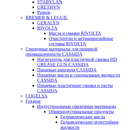
STABYLAN
URETHYN
Разное
BREMER & LEGUIL
GERALYN
RIVOLTA
Масла и смазки RIVOLTA
Очистители и антикоррозийные
составы RIVOLTA
Смазочные материалы для пищевой
промышленности CASSIDA
Нагнетатель для пластичной смазки HD
GREASE GUN CASSIDA
Пищевые аэрозоли CASSIDA
Пищевые масла и специальные жидкости
CASSIDA
Пищевые пластичные смазки и пасты
CASSIDA
COGELSA
Foxgear
Индустриальные смазочные материалы
Общеиндустриальные продукты
Гидравлические масла
Гидравлические огнестойкие
жидкости