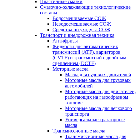
Пластичные смазки
Смазочно-охлаждающие технологические
составы
Водосмешиваемые СОЖ
Неводосмешиваемые СОЖ
Средства по уходу за СОЖ
Транспорт и внедорожная техника
Антифризы
Жидкости для автоматических
трансмиссий (ATF), вариаторов
(CVTF) и трансмиссий с двойным
сцеплением (DCTF)
Моторные масла
Масла для судовых двигателей
Моторные масла для грузовых
автомобилей
Моторные масла для двигателей,
работающих на газообразном
топливе
Моторные масла для легкового
транспорта
Универсальные тракторные
масла
Трансмиссионные масла
Трансмиссионные масла для