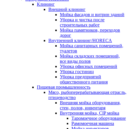
Клининг
Внешний клининг
Мойка фасадов и витрин зданий
Уборка и чистка после
строительных работ
Мойка памятников, переходов
дорог
Внутренний клининг/HORECA
Мойка санитарных помещений,
туалетов
Мойка складских помещений,
все виды полов
Уборка офисных помещений
Уборка гостиниц
Уборка предприятий
общественного питания
Пищевая промышленность
Мясо, рыбоперерабатывающая отрасль,
птицеводство
Внешняя мойка оборудования,
стен, полов, инвентаря
Внутренняя мойка, CIP мойка
Таромоечное оборудование
Рамомоечная машина
Мойка инъекторов