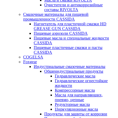
Масла и смазки RIVOLTA
Очистители и антикоррозийные
составы RIVOLTA
Смазочные материалы для пищевой
промышленности CASSIDA
Нагнетатель для пластичной смазки HD
GREASE GUN CASSIDA
Пищевые аэрозоли CASSIDA
Пищевые масла и специальные жидкости
CASSIDA
Пищевые пластичные смазки и пасты
CASSIDA
COGELSA
Foxgear
Индустриальные смазочные материалы
Общеиндустриальные продукты
Гидравлические масла
Гидравлические огнестойкие
жидкости
Компрессорные масла
Масла для направляющих,
пневмо, цепные
Редукторные масла
Циркуляционные масла
Продукты для защиты от коррозии