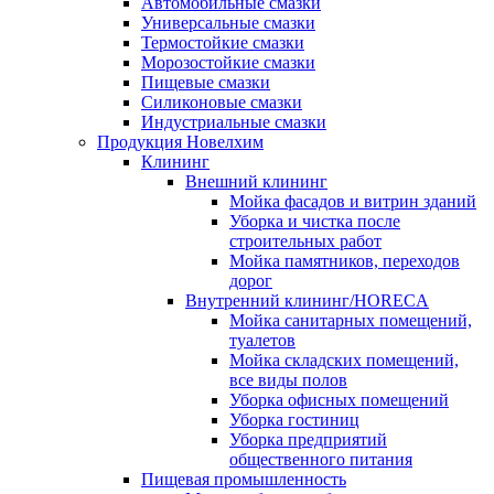
Автомобильные смазки
Универсальные смазки
Термостойкие смазки
Морозостойкие смазки
Пищевые смазки
Силиконовые смазки
Индустриальные смазки
Продукция Новелхим
Клининг
Внешний клининг
Мойка фасадов и витрин зданий
Уборка и чистка после
строительных работ
Мойка памятников, переходов
дорог
Внутренний клининг/HORECA
Мойка санитарных помещений,
туалетов
Мойка складских помещений,
все виды полов
Уборка офисных помещений
Уборка гостиниц
Уборка предприятий
общественного питания
Пищевая промышленность