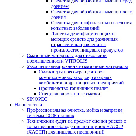
Средства для обработки вымени перед
доением
Средства для обработки вымени после
доения
Средства для профилактики и лечения
копытных заболеваний
Линейка дезинфицирующих и
моющих средств для различных
отраслей и направлений в
производстве пищевых продуктов
Смазочные материалы для стекольной
промышленности VITROLIS
Узкоспециализированные смазочные материалы
Смазки для пресс-грануляторов
комбикормовых заводов, сахарных
комбинатов и др. пищевых предприятий
Производство топливных пеллет
Специализированные смазки
SINOPEC
Наши услуги
Профессиональная очистка, мойка и заправка
системы СОЖ станков
Технический аудит на предмет оценки рисков с
точки зрения соблюдения принципов HACCP
(ХАССП) для пищевых предприятий