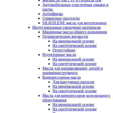
Жидкости для ГУР и гидросистем
Автомобильные пластичные смазки и
пасты
Антифризы
Сервисные продукты
SILKOLENE масла для мототехники
Индустриальные смазочные материалы
Машинные масла общего назначения
Гидравлические жидкости
На минеральной основе
На синтетической основе
Огнестойкие
Редукторные масла
На минеральной основе
На синтетической основе
Масла для направляющих, цепей и
пневмоинструмента
Компрессорные масла
Для вакуумных насосов
На минеральной основе
На синтетической основе
Масла для компрессоров холодильного
оборудования
На минеральной основе
На синтетической основе