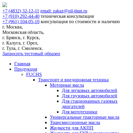
+7
(4832)
32-12-11
email:
zakaz@oil-titan.ru
+7
(910)
292-44-40
техническая консультация
+7
(961)
104-05-10
консультация по стоимости и наличию
г. Москва,
Московская область,
г. Брянск, г. Курск,
г. Калуга, г. Орел,
г. Тула, г. Смоленск.
Запросить тестовый образец
Главная
Продукция
FUCHS
Транспорт и внедорожная техника
Моторные масла
Для легковых автомобилей
Для грузовых автомобилей
Для стационарных газовых
двигателей
Для мототехники
Универсальные тракторные масла
Трансмиссионные масла
Жидкости для АКПП