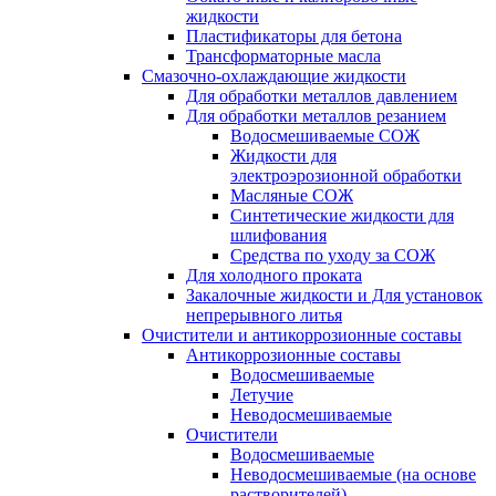
жидкости
Пластификаторы для бетона
Трансформаторные масла
Смазочно-охлаждающие жидкости
Для обработки металлов давлением
Для обработки металлов резанием
Водосмешиваемые СОЖ
Жидкости для
электроэрозионной обработки
Масляные СОЖ
Синтетические жидкости для
шлифования
Средства по уходу за СОЖ
Для холодного проката
Закалочные жидкости и Для установок
непрерывного литья
Очистители и антикоррозионные составы
Антикоррозионные составы
Водосмешиваемые
Летучие
Неводосмешиваемые
Очистители
Водосмешиваемые
Неводосмешиваемые (на основе
растворителей)