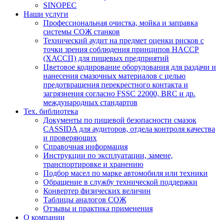
SINOPEC
Наши услуги
Профессиональная очистка, мойка и заправка
системы СОЖ станков
Технический аудит на предмет оценки рисков с
точки зрения соблюдения принципов HACCP
(ХАССП) для пищевых предприятий
Цветовое кодирование оборудования для раздачи и
нанесения смазочных материалов с целью
предотвращения перекрестного контакта и
загрязнения согласно FSSC 22000, BRC и др.
международных стандартов
Тех. библиотека
Документы по пищевой безопасности смазок
CASSIDA для аудиторов, отдела контроля качества
и проверяющих
Справочная информация
Инструкции по эксплуатации, замене,
транспортировке и хранению
Подбор масел по марке автомобиля или техники
Обращение в службу технической поддержки
Конвертер физических величин
Таблицы аналогов СОЖ
Отзывы и практика применения
О компании