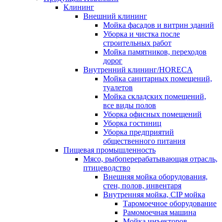
Клининг
Внешний клининг
Мойка фасадов и витрин зданий
Уборка и чистка после
строительных работ
Мойка памятников, переходов
дорог
Внутренний клининг/HORECA
Мойка санитарных помещений,
туалетов
Мойка складских помещений,
все виды полов
Уборка офисных помещений
Уборка гостиниц
Уборка предприятий
общественного питания
Пищевая промышленность
Мясо, рыбоперерабатывающая отрасль,
птицеводство
Внешняя мойка оборудования,
стен, полов, инвентаря
Внутренняя мойка, CIP мойка
Таромоечное оборудование
Рамомоечная машина
Мойка инъекторов