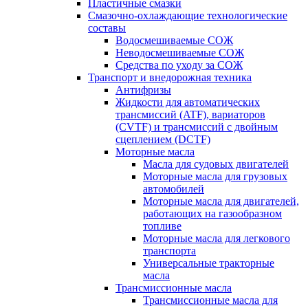
Пластичные смазки
Смазочно-охлаждающие технологические
составы
Водосмешиваемые СОЖ
Неводосмешиваемые СОЖ
Средства по уходу за СОЖ
Транспорт и внедорожная техника
Антифризы
Жидкости для автоматических
трансмиссий (ATF), вариаторов
(CVTF) и трансмиссий с двойным
сцеплением (DCTF)
Моторные масла
Масла для судовых двигателей
Моторные масла для грузовых
автомобилей
Моторные масла для двигателей,
работающих на газообразном
топливе
Моторные масла для легкового
транспорта
Универсальные тракторные
масла
Трансмиссионные масла
Трансмиссионные масла для