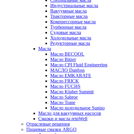
Специальные масла
Индустриальные масла
Вакуумные масла
Тракторные масла
Компрессорные масла
Турбинные масла
Судовые масла
Холодильные масла
Редукторные масла
Масла
Масло BECOOL
Масло Bitzer
Масло CPI Fluid Engineering
МАСЛО Danfoss
Масло EMKARATE
Масло FRICK
Масло FUCHS
Масло Kluber Summit
Масло Sabroe
Масло Trane
Масло холодильное Suniso
Масло для вакуумных насосов
Смазки и масла reinWell
Отраслевые решения
Пищевые смазки ARGO