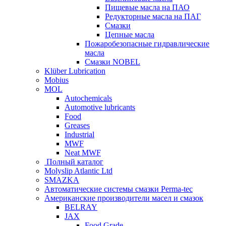
Пищевые масла на ПАО
Редукторные масла на ПАГ
Смазки
Цепные масла
Пожаробезопасные гидравлические
масла
Смазки NOBEL
Klüber Lubrication
Mobius
MOL
Autochemicals
Automotive lubricants
Food
Greases
Industrial
MWF
Neat MWF
Полный каталог
Molyslip Atlantic Ltd
SMAZKA
Автоматические системы смазки Perma-tec
Американские производители масел и смазок
BELRAY
JAX
Food Grade