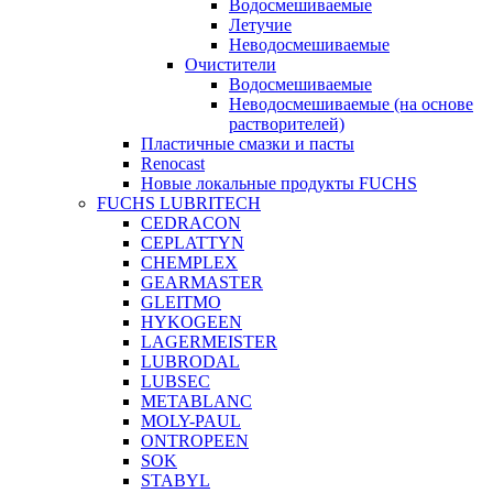
Водосмешиваемые
Летучие
Неводосмешиваемые
Очистители
Водосмешиваемые
Неводосмешиваемые (на основе
растворителей)
Пластичные смазки и пасты
Renocast
Новые локальные продукты FUCHS
FUCHS LUBRITECH
CEDRACON
CEPLATTYN
CHEMPLEX
GEARMASTER
GLEITMO
HYKOGEEN
LAGERMEISTER
LUBRODAL
LUBSEC
METABLANC
MOLY-PAUL
ONTROPEEN
SOK
STABYL