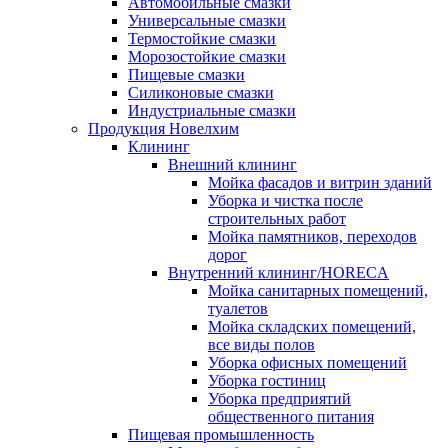
Автомобильные смазки
Универсальные смазки
Термостойкие смазки
Морозостойкие смазки
Пищевые смазки
Силиконовые смазки
Индустриальные смазки
Продукция Новелхим
Клининг
Внешний клининг
Мойка фасадов и витрин зданий
Уборка и чистка после
строительных работ
Мойка памятников, переходов
дорог
Внутренний клининг/HORECA
Мойка санитарных помещений,
туалетов
Мойка складских помещений,
все виды полов
Уборка офисных помещений
Уборка гостиниц
Уборка предприятий
общественного питания
Пищевая промышленность