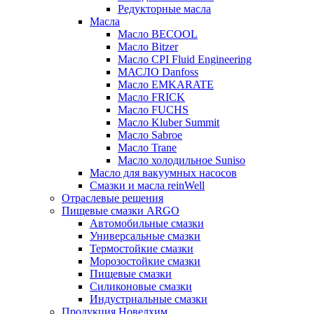
Редукторные масла
Масла
Масло BECOOL
Масло Bitzer
Масло CPI Fluid Engineering
МАСЛО Danfoss
Масло EMKARATE
Масло FRICK
Масло FUCHS
Масло Kluber Summit
Масло Sabroe
Масло Trane
Масло холодильное Suniso
Масло для вакуумных насосов
Смазки и масла reinWell
Отраслевые решения
Пищевые смазки ARGO
Автомобильные смазки
Универсальные смазки
Термостойкие смазки
Морозостойкие смазки
Пищевые смазки
Силиконовые смазки
Индустриальные смазки
Продукция Новелхим