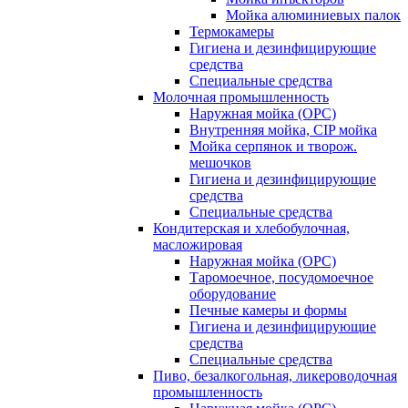
Мойка алюминиевых палок
Термокамеры
Гигиена и дезинфицирующие
средства
Специальные средства
Молочная промышленность
Наружная мойка (ОРС)
Внутренняя мойка, CIP мойка
Мойка серпянок и творож.
мешочков
Гигиена и дезинфицирующие
средства
Специальные средства
Кондитерская и хлебобулочная,
масложировая
Наружная мойка (ОРС)
Таромоечное, посудомоечное
оборудование
Печные камеры и формы
Гигиена и дезинфицирующие
средства
Специальные средства
Пиво, безалкогольная, ликероводочная
промышленность