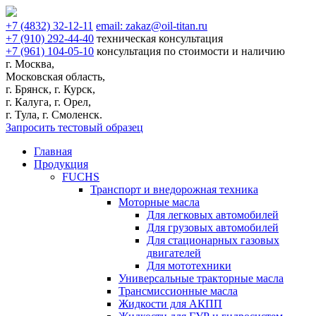
+7
(4832)
32-12-11
email:
zakaz@oil-titan.ru
+7
(910)
292-44-40
техническая консультация
+7
(961)
104-05-10
консультация по стоимости и наличию
г. Москва,
Московская область,
г. Брянск, г. Курск,
г. Калуга, г. Орел,
г. Тула, г. Смоленск.
Запросить тестовый образец
Главная
Продукция
FUCHS
Транспорт и внедорожная техника
Моторные масла
Для легковых автомобилей
Для грузовых автомобилей
Для стационарных газовых
двигателей
Для мототехники
Универсальные тракторные масла
Трансмиссионные масла
Жидкости для АКПП