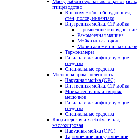
Мясо, рыбоперерабатывающая отрасль,
птицеводство
Внешняя мойка оборудования,
стен, полов, инвентаря
Внутренняя мойка, CIP мойка
Таромоечное оборудование
Рамомоечная машина
Мойка инъекторов
Мойка алюминиевых палок
Термокамеры
Гигиена и дезинфицирующие
средства
Специальные средства
Молочная промышленность
Наружная мойка (ОРС)
Внутренняя мойка, CIP мойка
Мойка серпянок и творож.
мешочков
Гигиена и дезинфицирующие
средства
Специальные средства
Кондитерская и хлебобулочная,
масложировая
Наружная мойка (ОРС)
Таромоечное, посудомоечное