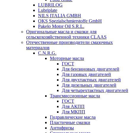
LUBRILOG
Lubriplate
NILS ITALIA GMBH
OKS Spezialschmierstoffe GmbH
Pakelo Motor Oil S.R.L.
Оригинальные масла и смазки для
сельскохозяйственной техники CLAAS
Отечественные производители смазочных
материалов
C.N.R.G.
Моторные масла
ГОСТ
Для бензиновых двигателей
Для газовых двигателей
Для двухтактных двигателей
Для дизельных двигателей
Для четырехтактных двигателей
Трансмиссионные масла
ГОСТ
Для АКПП
Для МКПП
Гидравлические масла
Пластичные смазки
Антифризы