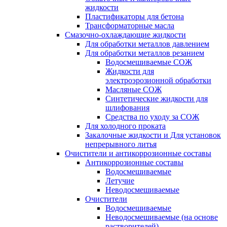
жидкости
Пластификаторы для бетона
Трансформаторные масла
Смазочно-охлаждающие жидкости
Для обработки металлов давлением
Для обработки металлов резанием
Водосмешиваемые СОЖ
Жидкости для
электроэрозионной обработки
Масляные СОЖ
Синтетические жидкости для
шлифования
Средства по уходу за СОЖ
Для холодного проката
Закалочные жидкости и Для установок
непрерывного литья
Очистители и антикоррозионные составы
Антикоррозионные составы
Водосмешиваемые
Летучие
Неводосмешиваемые
Очистители
Водосмешиваемые
Неводосмешиваемые (на основе
растворителей)