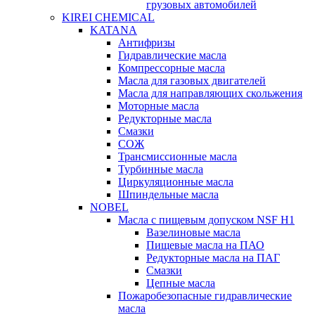
грузовых автомобилей
KIREI CHEMICAL
KATANA
Антифризы
Гидравлические масла
Компрессорные масла
Масла для газовых двигателей
Масла для направляющих скольжения
Моторные масла
Редукторные масла
Смазки
СОЖ
Трансмиссионные масла
Турбинные масла
Циркуляционные масла
Шпиндельные масла
NOBEL
Масла с пищевым допуском NSF H1
Вазелиновые масла
Пищевые масла на ПАО
Редукторные масла на ПАГ
Смазки
Цепные масла
Пожаробезопасные гидравлические
масла