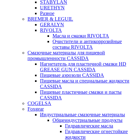
STABYLAN
URETHYN
Разное
BREMER & LEGUIL
GERALYN
RIVOLTA
Масла и смазки RIVOLTA
Очистители и антикоррозийные
составы RIVOLTA
Смазочные материалы для пищевой
промышленности CASSIDA
Нагнетатель для пластичной смазки HD
GREASE GUN CASSIDA
Пищевые аэрозоли CASSIDA
Пищевые масла и специальные жидкости
CASSIDA
Пищевые пластичные смазки и пасты
CASSIDA
COGELSA
Foxgear
Индустриальные смазочные материалы
Общеиндустриальные продукты
Гидравлические масла
Гидравлические огнестойкие
жидкости