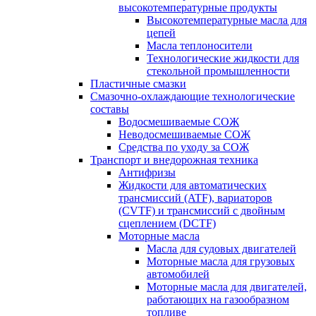
высокотемпературные продукты
Высокотемпературные масла для
цепей
Масла теплоносители
Технологические жидкости для
стекольной промышленности
Пластичные смазки
Смазочно-охлаждающие технологические
составы
Водосмешиваемые СОЖ
Неводосмешиваемые СОЖ
Средства по уходу за СОЖ
Транспорт и внедорожная техника
Антифризы
Жидкости для автоматических
трансмиссий (ATF), вариаторов
(CVTF) и трансмиссий с двойным
сцеплением (DCTF)
Моторные масла
Масла для судовых двигателей
Моторные масла для грузовых
автомобилей
Моторные масла для двигателей,
работающих на газообразном
топливе