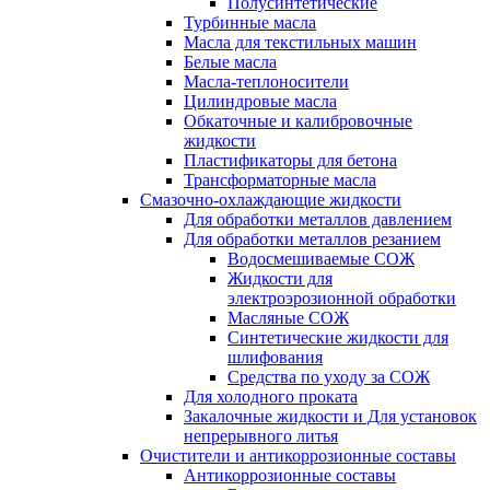
Полусинтетические
Турбинные масла
Масла для текстильных машин
Белые масла
Масла-теплоносители
Цилиндровые масла
Обкаточные и калибровочные
жидкости
Пластификаторы для бетона
Трансформаторные масла
Смазочно-охлаждающие жидкости
Для обработки металлов давлением
Для обработки металлов резанием
Водосмешиваемые СОЖ
Жидкости для
электроэрозионной обработки
Масляные СОЖ
Синтетические жидкости для
шлифования
Средства по уходу за СОЖ
Для холодного проката
Закалочные жидкости и Для установок
непрерывного литья
Очистители и антикоррозионные составы
Антикоррозионные составы