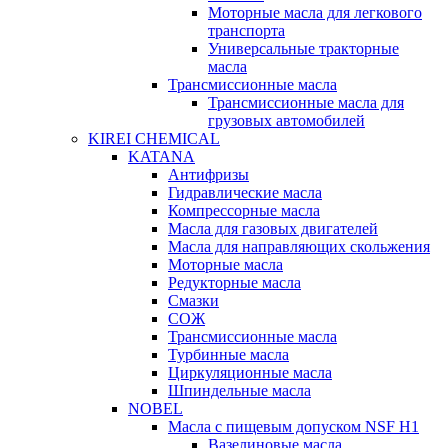
Моторные масла для легкового
транспорта
Универсальные тракторные
масла
Трансмиссионные масла
Трансмиссионные масла для
грузовых автомобилей
KIREI CHEMICAL
KATANA
Антифризы
Гидравлические масла
Компрессорные масла
Масла для газовых двигателей
Масла для направляющих скольжения
Моторные масла
Редукторные масла
Смазки
СОЖ
Трансмиссионные масла
Турбинные масла
Циркуляционные масла
Шпиндельные масла
NOBEL
Масла с пищевым допуском NSF H1
Вазелиновые масла