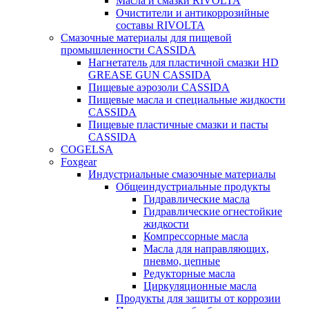
Масла и смазки RIVOLTA
Очистители и антикоррозийные
составы RIVOLTA
Смазочные материалы для пищевой
промышленности CASSIDA
Нагнетатель для пластичной смазки HD
GREASE GUN CASSIDA
Пищевые аэрозоли CASSIDA
Пищевые масла и специальные жидкости
CASSIDA
Пищевые пластичные смазки и пасты
CASSIDA
COGELSA
Foxgear
Индустриальные смазочные материалы
Общеиндустриальные продукты
Гидравлические масла
Гидравлические огнестойкие
жидкости
Компрессорные масла
Масла для направляющих,
пневмо, цепные
Редукторные масла
Циркуляционные масла
Продукты для защиты от коррозии