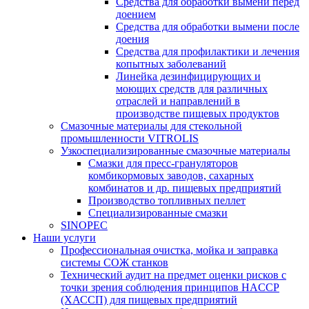
Средства для обработки вымени перед
доением
Средства для обработки вымени после
доения
Средства для профилактики и лечения
копытных заболеваний
Линейка дезинфицирующих и
моющих средств для различных
отраслей и направлений в
производстве пищевых продуктов
Смазочные материалы для стекольной
промышленности VITROLIS
Узкоспециализированные смазочные материалы
Смазки для пресс-грануляторов
комбикормовых заводов, сахарных
комбинатов и др. пищевых предприятий
Производство топливных пеллет
Специализированные смазки
SINOPEC
Наши услуги
Профессиональная очистка, мойка и заправка
системы СОЖ станков
Технический аудит на предмет оценки рисков с
точки зрения соблюдения принципов HACCP
(ХАССП) для пищевых предприятий