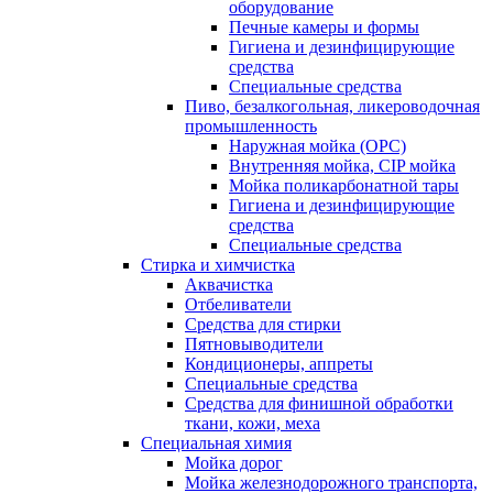
оборудование
Печные камеры и формы
Гигиена и дезинфицирующие
средства
Специальные средства
Пиво, безалкогольная, ликероводочная
промышленность
Наружная мойка (ОРС)
Внутренняя мойка, CIP мойка
Мойка поликарбонатной тары
Гигиена и дезинфицирующие
средства
Специальные средства
Стирка и химчистка
Аквачистка
Отбеливатели
Средства для стирки
Пятновыводители
Кондиционеры, аппреты
Специальные средства
Средства для финишной обработки
ткани, кожи, меха
Специальная химия
Мойка дорог
Мойка железнодорожного транспорта,