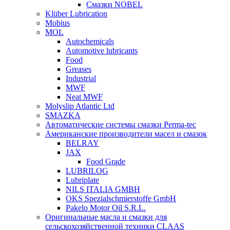
Смазки NOBEL
Klüber Lubrication
Mobius
MOL
Autochemicals
Automotive lubricants
Food
Greases
Industrial
MWF
Neat MWF
Molyslip Atlantic Ltd
SMAZKA
Автоматические системы смазки Perma-tec
Американские производители масел и смазок
BELRAY
JAX
Food Grade
LUBRILOG
Lubriplate
NILS ITALIA GMBH
OKS Spezialschmierstoffe GmbH
Pakelo Motor Oil S.R.L.
Оригинальные масла и смазки для
сельскохозяйственной техники CLAAS