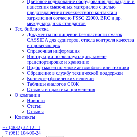
Цветовое кодирование оборудования для раздачи и
нанесения смазочных материалов с целью
предотвращения перекрестного контакта и
загрязнения согласно FSSC 22000, BRC и др.
международных стандартов
Тех. библиотека
Документы по пищевой безопасности смазок
CASSIDA для аудиторов, отдела контроля качества
и проверяющих
Справочная информация
Инструкции по эксплуатации, замене,
транспортировке и хранению
Подбор масел по марке автомобиля или техники
Обращение в службу технической поддержки
Конвертер физических величин
Таблицы аналогов СОЖ
Отзывы и практика применения
О компании
Новости
Статьи
Отзывы
Контакты
+7
(4832)
32-12-11
+7
(961)
104-00-24