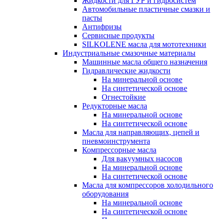
Жидкости для ГУР и гидросистем
Автомобильные пластичные смазки и
пасты
Антифризы
Сервисные продукты
SILKOLENE масла для мототехники
Индустриальные смазочные материалы
Машинные масла общего назначения
Гидравлические жидкости
На минеральной основе
На синтетической основе
Огнестойкие
Редукторные масла
На минеральной основе
На синтетической основе
Масла для направляющих, цепей и
пневмоинструмента
Компрессорные масла
Для вакуумных насосов
На минеральной основе
На синтетической основе
Масла для компрессоров холодильного
оборудования
На минеральной основе
На синтетической основе