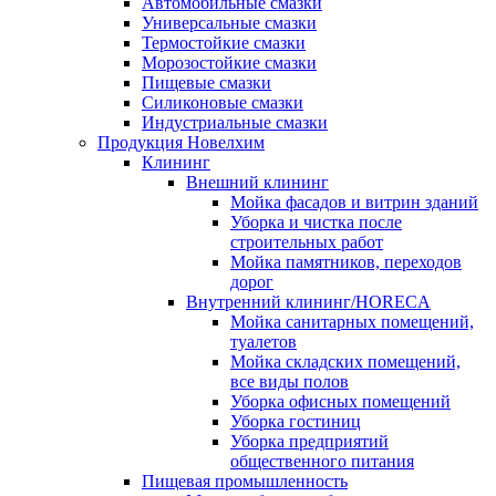
Автомобильные смазки
Универсальные смазки
Термостойкие смазки
Морозостойкие смазки
Пищевые смазки
Силиконовые смазки
Индустриальные смазки
Продукция Новелхим
Клининг
Внешний клининг
Мойка фасадов и витрин зданий
Уборка и чистка после
строительных работ
Мойка памятников, переходов
дорог
Внутренний клининг/HORECA
Мойка санитарных помещений,
туалетов
Мойка складских помещений,
все виды полов
Уборка офисных помещений
Уборка гостиниц
Уборка предприятий
общественного питания
Пищевая промышленность