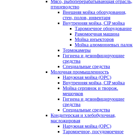
Мясо, рыбоперерабатывающая отрасль,
птицеводство
Внешняя мойка оборудования,
стен, полов, инвентаря
Внутренняя мойка, CIP мойка
Таромоечное оборудование
Рамомоечная машина
Мойка инъекторов
Мойка алюминиевых палок
Термокамеры
Гигиена и дезинфицирующие
средства
Специальные средства
Молочная промышленность
Наружная мойка (ОРС)
Внутренняя мойка, CIP мойка
Мойка серпянок и творож.
мешочков
Гигиена и дезинфицирующие
средства
Специальные средства
Кондитерская и хлебобулочная,
масложировая
Наружная мойка (ОРС)
Таромоечное, посудомоечное