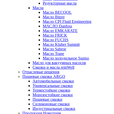
Редукторные масла
Масла
Масло BECOOL
Масло Bitzer
Масло CPI Fluid Engineering
МАСЛО Danfoss
Масло EMKARATE
Масло FRICK
Масло FUCHS
Масло Kluber Summit
Масло Sabroe
Масло Trane
Масло холодильное Suniso
Масло для вакуумных насосов
Смазки и масла reinWell
Отраслевые решения
Пищевые смазки ARGO
Автомобильные смазки
Универсальные смазки
Термостойкие смазки
Морозостойкие смазки
Пищевые смазки
Силиконовые смазки
Индустриальные смазки
Продукция Новелхим