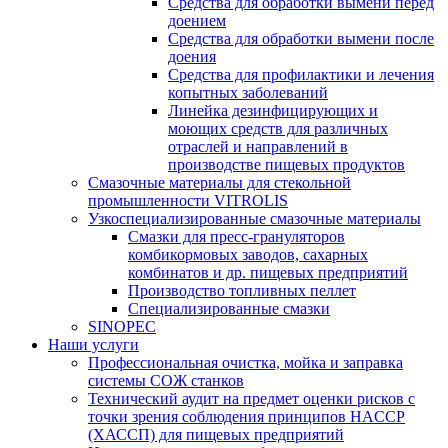
Средства для обработки вымени перед
доением
Средства для обработки вымени после
доения
Средства для профилактики и лечения
копытных заболеваний
Линейка дезинфицирующих и
моющих средств для различных
отраслей и направлений в
производстве пищевых продуктов
Смазочные материалы для стекольной
промышленности VITROLIS
Узкоспециализированные смазочные материалы
Смазки для пресс-грануляторов
комбикормовых заводов, сахарных
комбинатов и др. пищевых предприятий
Производство топливных пеллет
Специализированные смазки
SINOPEC
Наши услуги
Профессиональная очистка, мойка и заправка
системы СОЖ станков
Технический аудит на предмет оценки рисков с
точки зрения соблюдения принципов HACCP
(ХАССП) для пищевых предприятий