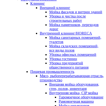
Клининг
Внешний клининг
Мойка фасадов и витрин зданий
Уборка и чистка после
строительных работ
Мойка памятников, переходов
дорог
Внутренний клининг/HORECA
Мойка санитарных помещений,
туалетов
Мойка складских помещений,
все виды полов
Уборка офисных помещений
Уборка гостиниц
Уборка предприятий
общественного питания
Пищевая промышленность
Мясо, рыбоперерабатывающая отрасль,
птицеводство
Внешняя мойка оборудования,
стен, полов, инвентаря
Внутренняя мойка, CIP мойка
Таромоечное оборудование
Рамомоечная машина
Мойка инъекторов