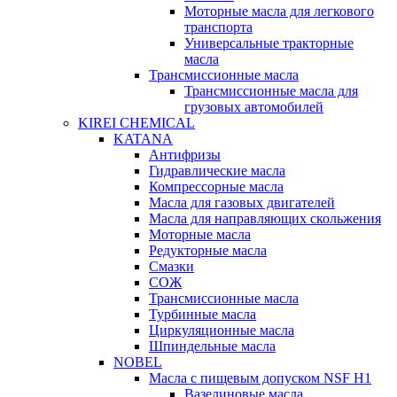
Моторные масла для легкового
транспорта
Универсальные тракторные
масла
Трансмиссионные масла
Трансмиссионные масла для
грузовых автомобилей
KIREI CHEMICAL
KATANA
Антифризы
Гидравлические масла
Компрессорные масла
Масла для газовых двигателей
Масла для направляющих скольжения
Моторные масла
Редукторные масла
Смазки
СОЖ
Трансмиссионные масла
Турбинные масла
Циркуляционные масла
Шпиндельные масла
NOBEL
Масла с пищевым допуском NSF H1
Вазелиновые масла