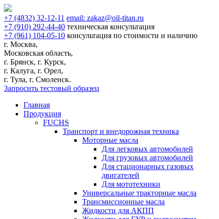
+7
(4832)
32-12-11
email:
zakaz@oil-titan.ru
+7
(910)
292-44-40
техническая консультация
+7
(961)
104-05-10
консультация по стоимости и наличию
г. Москва,
Московская область,
г. Брянск, г. Курск,
г. Калуга, г. Орел,
г. Тула, г. Смоленск.
Запросить тестовый образец
Главная
Продукция
FUCHS
Транспорт и внедорожная техника
Моторные масла
Для легковых автомобилей
Для грузовых автомобилей
Для стационарных газовых
двигателей
Для мототехники
Универсальные тракторные масла
Трансмиссионные масла
Жидкости для АКПП