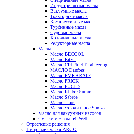
Специальные масла
Индустриальные масла
Вакуумные масла
Тракторные масла
Компрессорные масла
Турбинные масла
Судовые масла
Холодильные масла
Редукторные масла
Масла
Масло BECOOL
Масло Bitzer
Масло CPI Fluid Engineering
МАСЛО Danfoss
Масло EMKARATE
Масло FRICK
Масло FUCHS
Масло Kluber Summit
Масло Sabroe
Масло Trane
Масло холодильное Suniso
Масло для вакуумных насосов
Смазки и масла reinWell
Отраслевые решения
Пищевые смазки ARGO