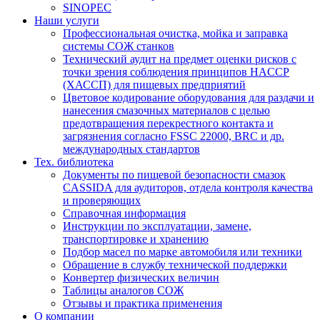
SINOPEC
Наши услуги
Профессиональная очистка, мойка и заправка
системы СОЖ станков
Технический аудит на предмет оценки рисков с
точки зрения соблюдения принципов HACCP
(ХАССП) для пищевых предприятий
Цветовое кодирование оборудования для раздачи и
нанесения смазочных материалов с целью
предотвращения перекрестного контакта и
загрязнения согласно FSSC 22000, BRC и др.
международных стандартов
Тех. библиотека
Документы по пищевой безопасности смазок
CASSIDA для аудиторов, отдела контроля качества
и проверяющих
Справочная информация
Инструкции по эксплуатации, замене,
транспортировке и хранению
Подбор масел по марке автомобиля или техники
Обращение в службу технической поддержки
Конвертер физических величин
Таблицы аналогов СОЖ
Отзывы и практика применения
О компании