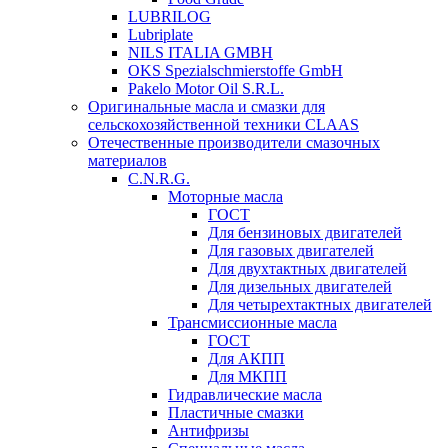
LUBRILOG
Lubriplate
NILS ITALIA GMBH
OKS Spezialschmierstoffe GmbH
Pakelo Motor Oil S.R.L.
Оригинальные масла и смазки для
сельскохозяйственной техники CLAAS
Отечественные производители смазочных
материалов
C.N.R.G.
Моторные масла
ГОСТ
Для бензиновых двигателей
Для газовых двигателей
Для двухтактных двигателей
Для дизельных двигателей
Для четырехтактных двигателей
Трансмиссионные масла
ГОСТ
Для АКПП
Для МКПП
Гидравлические масла
Пластичные смазки
Антифризы