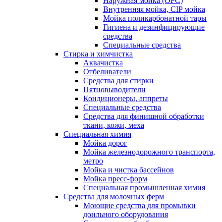
Наружная мойка (ОРС)
Внутренняя мойка, CIP мойка
Мойка поликарбонатной тары
Гигиена и дезинфицирующие
средства
Специальные средства
Стирка и химчистка
Аквачистка
Отбеливатели
Средства для стирки
Пятновыводители
Кондиционеры, аппреты
Специальные средства
Средства для финишной обработки
ткани, кожи, меха
Специальная химия
Мойка дорог
Мойка железнодорожного транспорта,
метро
Мойка и чистка бассейнов
Мойка пресс-форм
Специальная промышленная химия
Средства для молочных ферм
Моющие средства для промывки
доильного оборудования