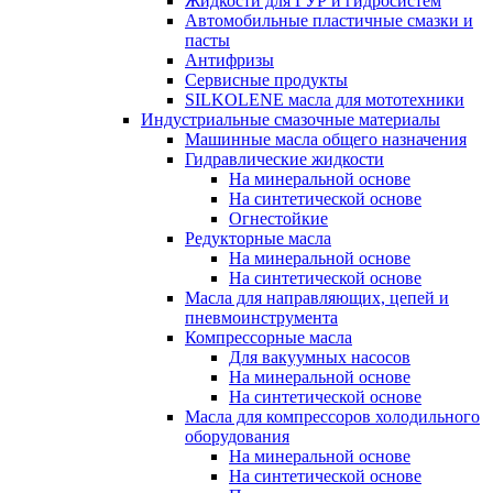
Жидкости для ГУР и гидросистем
Автомобильные пластичные смазки и
пасты
Антифризы
Сервисные продукты
SILKOLENE масла для мототехники
Индустриальные смазочные материалы
Машинные масла общего назначения
Гидравлические жидкости
На минеральной основе
На синтетической основе
Огнестойкие
Редукторные масла
На минеральной основе
На синтетической основе
Масла для направляющих, цепей и
пневмоинструмента
Компрессорные масла
Для вакуумных насосов
На минеральной основе
На синтетической основе
Масла для компрессоров холодильного
оборудования
На минеральной основе
На синтетической основе