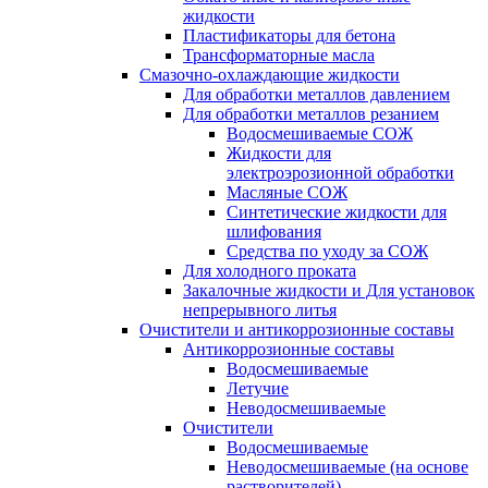
жидкости
Пластификаторы для бетона
Трансформаторные масла
Смазочно-охлаждающие жидкости
Для обработки металлов давлением
Для обработки металлов резанием
Водосмешиваемые СОЖ
Жидкости для
электроэрозионной обработки
Масляные СОЖ
Синтетические жидкости для
шлифования
Средства по уходу за СОЖ
Для холодного проката
Закалочные жидкости и Для установок
непрерывного литья
Очистители и антикоррозионные составы
Антикоррозионные составы
Водосмешиваемые
Летучие
Неводосмешиваемые
Очистители
Водосмешиваемые
Неводосмешиваемые (на основе
растворителей)