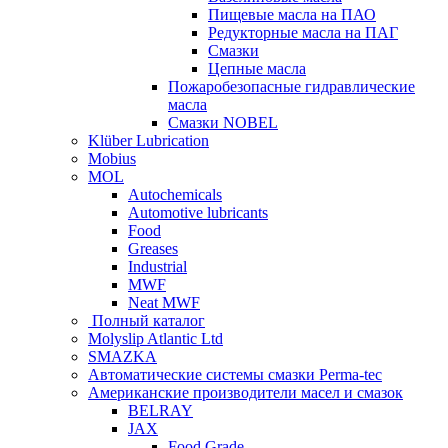
Пищевые масла на ПАО
Редукторные масла на ПАГ
Смазки
Цепные масла
Пожаробезопасные гидравлические
масла
Смазки NOBEL
Klüber Lubrication
Mobius
MOL
Autochemicals
Automotive lubricants
Food
Greases
Industrial
MWF
Neat MWF
Полный каталог
Molyslip Atlantic Ltd
SMAZKA
Автоматические системы смазки Perma-tec
Американские производители масел и смазок
BELRAY
JAX
Food Grade