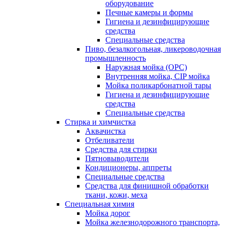
оборудование
Печные камеры и формы
Гигиена и дезинфицирующие
средства
Специальные средства
Пиво, безалкогольная, ликероводочная
промышленность
Наружная мойка (ОРС)
Внутренняя мойка, CIP мойка
Мойка поликарбонатной тары
Гигиена и дезинфицирующие
средства
Специальные средства
Стирка и химчистка
Аквачистка
Отбеливатели
Средства для стирки
Пятновыводители
Кондиционеры, аппреты
Специальные средства
Средства для финишной обработки
ткани, кожи, меха
Специальная химия
Мойка дорог
Мойка железнодорожного транспорта,