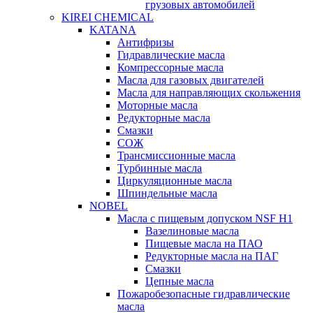
грузовых автомобилей
KIREI CHEMICAL
KATANA
Антифризы
Гидравлические масла
Компрессорные масла
Масла для газовых двигателей
Масла для направляющих скольжения
Моторные масла
Редукторные масла
Смазки
СОЖ
Трансмиссионные масла
Турбинные масла
Циркуляционные масла
Шпиндельные масла
NOBEL
Масла с пищевым допуском NSF H1
Вазелиновые масла
Пищевые масла на ПАО
Редукторные масла на ПАГ
Смазки
Цепные масла
Пожаробезопасные гидравлические
масла