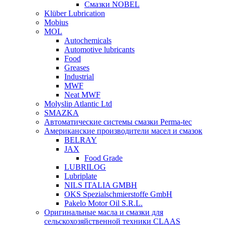
Смазки NOBEL
Klüber Lubrication
Mobius
MOL
Autochemicals
Automotive lubricants
Food
Greases
Industrial
MWF
Neat MWF
Molyslip Atlantic Ltd
SMAZKA
Автоматические системы смазки Perma-tec
Американские производители масел и смазок
BELRAY
JAX
Food Grade
LUBRILOG
Lubriplate
NILS ITALIA GMBH
OKS Spezialschmierstoffe GmbH
Pakelo Motor Oil S.R.L.
Оригинальные масла и смазки для
сельскохозяйственной техники CLAAS