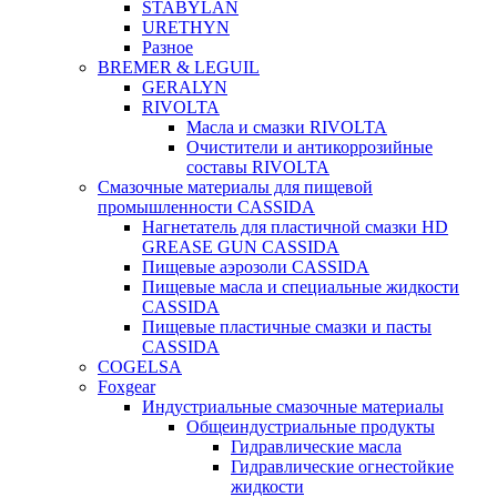
STABYLAN
URETHYN
Разное
BREMER & LEGUIL
GERALYN
RIVOLTA
Масла и смазки RIVOLTA
Очистители и антикоррозийные
составы RIVOLTA
Смазочные материалы для пищевой
промышленности CASSIDA
Нагнетатель для пластичной смазки HD
GREASE GUN CASSIDA
Пищевые аэрозоли CASSIDA
Пищевые масла и специальные жидкости
CASSIDA
Пищевые пластичные смазки и пасты
CASSIDA
COGELSA
Foxgear
Индустриальные смазочные материалы
Общеиндустриальные продукты
Гидравлические масла
Гидравлические огнестойкие
жидкости