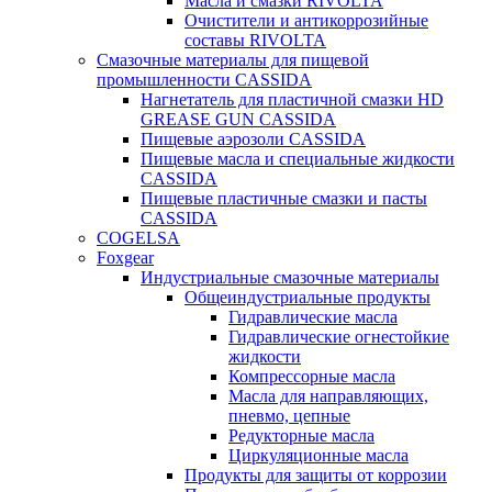
Масла и смазки RIVOLTA
Очистители и антикоррозийные
составы RIVOLTA
Смазочные материалы для пищевой
промышленности CASSIDA
Нагнетатель для пластичной смазки HD
GREASE GUN CASSIDA
Пищевые аэрозоли CASSIDA
Пищевые масла и специальные жидкости
CASSIDA
Пищевые пластичные смазки и пасты
CASSIDA
COGELSA
Foxgear
Индустриальные смазочные материалы
Общеиндустриальные продукты
Гидравлические масла
Гидравлические огнестойкие
жидкости
Компрессорные масла
Масла для направляющих,
пневмо, цепные
Редукторные масла
Циркуляционные масла
Продукты для защиты от коррозии