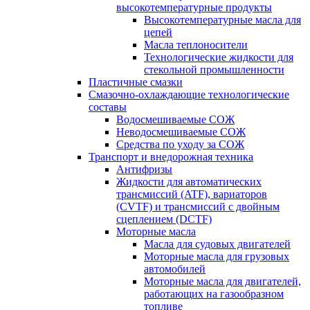
высокотемпературные продукты
Высокотемпературные масла для
цепей
Масла теплоносители
Технологические жидкости для
стекольной промышленности
Пластичные смазки
Смазочно-охлаждающие технологические
составы
Водосмешиваемые СОЖ
Неводосмешиваемые СОЖ
Средства по уходу за СОЖ
Транспорт и внедорожная техника
Антифризы
Жидкости для автоматических
трансмиссий (ATF), вариаторов
(CVTF) и трансмиссий с двойным
сцеплением (DCTF)
Моторные масла
Масла для судовых двигателей
Моторные масла для грузовых
автомобилей
Моторные масла для двигателей,
работающих на газообразном
топливе