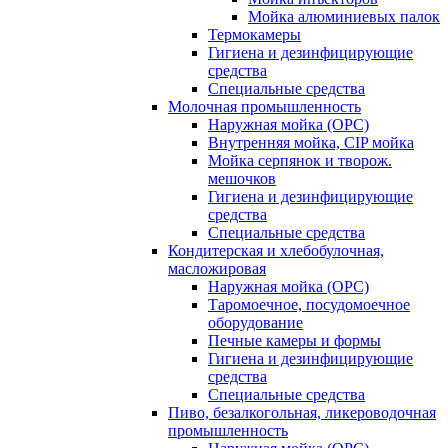
Мойка алюминиевых палок
Термокамеры
Гигиена и дезинфицирующие
средства
Специальные средства
Молочная промышленность
Наружная мойка (ОРС)
Внутренняя мойка, CIP мойка
Мойка серпянок и творож.
мешочков
Гигиена и дезинфицирующие
средства
Специальные средства
Кондитерская и хлебобулочная,
масложировая
Наружная мойка (ОРС)
Таромоечное, посудомоечное
оборудование
Печные камеры и формы
Гигиена и дезинфицирующие
средства
Специальные средства
Пиво, безалкогольная, ликероводочная
промышленность