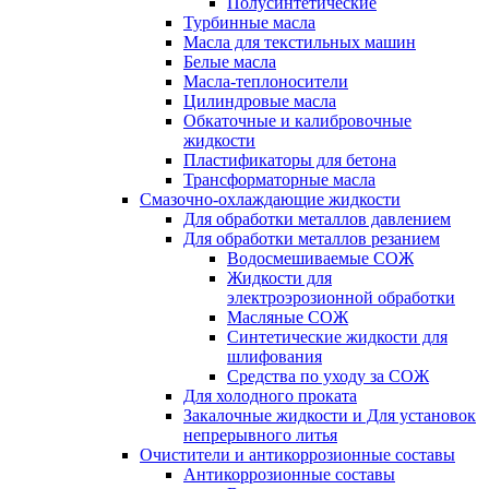
Полусинтетические
Турбинные масла
Масла для текстильных машин
Белые масла
Масла-теплоносители
Цилиндровые масла
Обкаточные и калибровочные
жидкости
Пластификаторы для бетона
Трансформаторные масла
Смазочно-охлаждающие жидкости
Для обработки металлов давлением
Для обработки металлов резанием
Водосмешиваемые СОЖ
Жидкости для
электроэрозионной обработки
Масляные СОЖ
Синтетические жидкости для
шлифования
Средства по уходу за СОЖ
Для холодного проката
Закалочные жидкости и Для установок
непрерывного литья
Очистители и антикоррозионные составы
Антикоррозионные составы