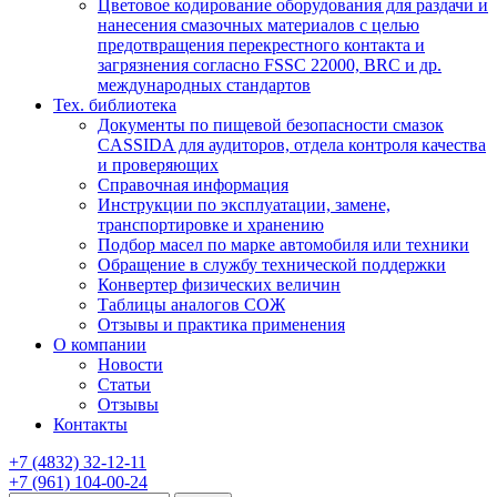
Цветовое кодирование оборудования для раздачи и
нанесения смазочных материалов с целью
предотвращения перекрестного контакта и
загрязнения согласно FSSC 22000, BRC и др.
международных стандартов
Тех. библиотека
Документы по пищевой безопасности смазок
CASSIDA для аудиторов, отдела контроля качества
и проверяющих
Справочная информация
Инструкции по эксплуатации, замене,
транспортировке и хранению
Подбор масел по марке автомобиля или техники
Обращение в службу технической поддержки
Конвертер физических величин
Таблицы аналогов СОЖ
Отзывы и практика применения
О компании
Новости
Статьи
Отзывы
Контакты
+7
(4832)
32-12-11
+7
(961)
104-00-24