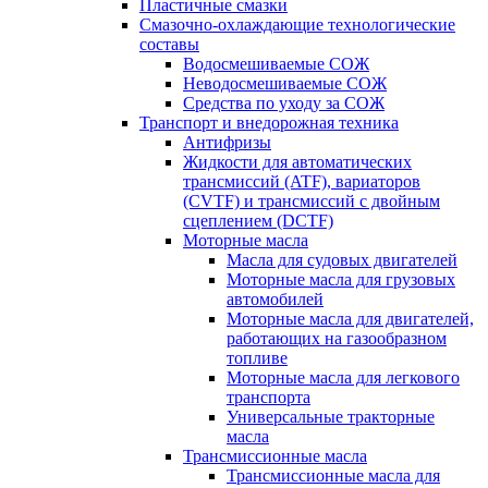
Пластичные смазки
Смазочно-охлаждающие технологические
составы
Водосмешиваемые СОЖ
Неводосмешиваемые СОЖ
Средства по уходу за СОЖ
Транспорт и внедорожная техника
Антифризы
Жидкости для автоматических
трансмиссий (ATF), вариаторов
(CVTF) и трансмиссий с двойным
сцеплением (DCTF)
Моторные масла
Масла для судовых двигателей
Моторные масла для грузовых
автомобилей
Моторные масла для двигателей,
работающих на газообразном
топливе
Моторные масла для легкового
транспорта
Универсальные тракторные
масла
Трансмиссионные масла
Трансмиссионные масла для