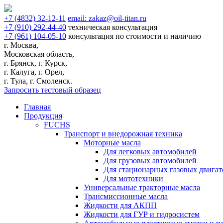
+7
(4832)
32-12-11
email:
zakaz@oil-titan.ru
+7
(910)
292-44-40
техническая консультация
+7
(961)
104-05-10
консультация по стоимости и наличию
г. Москва,
Московская область,
г. Брянск, г. Курск,
г. Калуга, г. Орел,
г. Тула, г. Смоленск.
Запросить тестовый образец
Главная
Продукция
FUCHS
Транспорт и внедорожная техника
Моторные масла
Для легковых автомобилей
Для грузовых автомобилей
Для стационарных газовых двигат
Для мототехники
Универсальные тракторные масла
Трансмиссионные масла
Жидкости для АКПП
Жидкости для ГУР и гидросистем