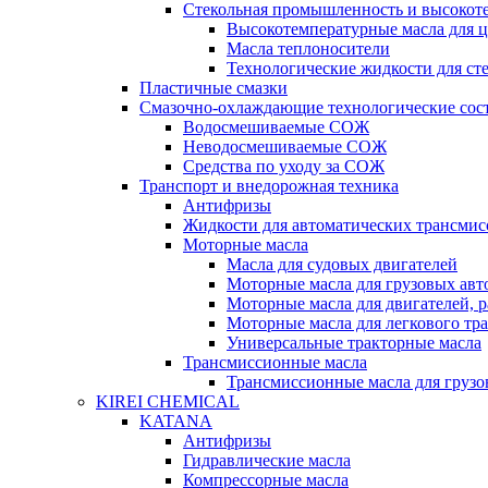
Стекольная промышленность и высокот
Высокотемпературные масла для 
Масла теплоносители
Технологические жидкости для с
Пластичные смазки
Смазочно-охлаждающие технологические сос
Водосмешиваемые СОЖ
Неводосмешиваемые СОЖ
Средства по уходу за СОЖ
Транспорт и внедорожная техника
Антифризы
Жидкости для автоматических трансмис
Моторные масла
Масла для судовых двигателей
Моторные масла для грузовых ав
Моторные масла для двигателей, 
Моторные масла для легкового тр
Универсальные тракторные масла
Трансмиссионные масла
Трансмиссионные масла для груз
KIREI CHEMICAL
KATANA
Антифризы
Гидравлические масла
Компрессорные масла