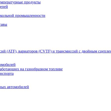
емпературные продукты
цепей
текольной промышленности
тавы
сий (ATF), вариаторов (CVTF) и трансмиссий с двойным сцепл
томобилей
работающих на газообразном топливе
анспорта
овых автомобилей