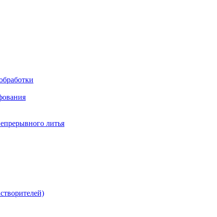
обработки
фования
непрерывного литья
створителей)