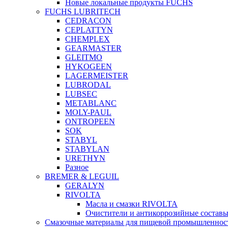
Новые локальные продукты FUCHS
FUCHS LUBRITECH
CEDRACON
CEPLATTYN
CHEMPLEX
GEARMASTER
GLEITMO
HYKOGEEN
LAGERMEISTER
LUBRODAL
LUBSEC
METABLANC
MOLY-PAUL
ONTROPEEN
SOK
STABYL
STABYLAN
URETHYN
Разное
BREMER & LEGUIL
GERALYN
RIVOLTA
Масла и смазки RIVOLTA
Очистители и антикоррозийные соста
Смазочные материалы для пищевой промышленно