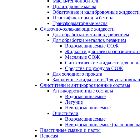
Масла-теплоносители
Цилиндровые масла
Обкаточные и калибровочные жидкости
Пластификаторы для бетона
Трансформаторные масла
Смазочно-охлаждающие жидкости
Для обработки металлов давлением
Для обработки металлов резанием
Водосмешиваемые СОЖ
Жидкости для электроэрозионной 
Масляные СОЖ
Синтетические жидкости для шли
Средства по уходу за СОЖ
Для холодного проката
Закалочные жидкости и Для установок 
Очистители и антикоррозионные составы
Антикоррозионные составы
Водосмешиваемые
Летучие
Неводосмешиваемые
Очистители
Водосмешиваемые
Неводосмешиваемые (на основе ра
Пластичные смазки и пасты
Renocast