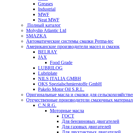
Greases
Industrial
MWF
Neat MWF
Полный каталог
Molyslip Atlantic Ltd
SMAZKA
Автоматические системы смазки Perma-tec
Американские производители масел и смазок
BELRAY
JAX
Food Grade
LUBRILOG
Lubriplate
NILS ITALIA GMBH
OKS Spezialschmierstoffe GmbH
Pakelo Motor Oil S.R.L.
Оригинальные масла и смазки для сельскохозяйст
Отечественные производители смазочных материал
C.N.R.G.
Моторные масла
ГОСТ
Для бензиновых двигателей
Для газовых двигателей
Для двухтактных двигателей