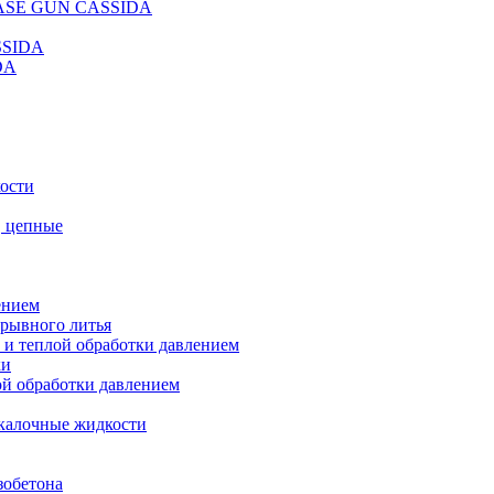
REASE GUN CASSIDA
SSIDA
DA
кости
, цепные
ением
ерывного литья
 и теплой обработки давлением
ки
ой обработки давлением
калочные жидкости
зобетона