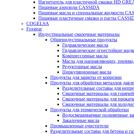
Нагнетатель для пластичной смазки HD G
Пищевые аэрозоли CASSIDA
Пищевые масла и специальные жидкости CA
Пищевые пластичные смазки и пасты CASSI
COGELSA
Foxgear
Индустриальные смазочные материалы
Общеиндустриальные продукты
Гидравлические масла
Гидравлические огнестойкие жид
Компрессорные масла
Масла для направляющих, пневмо
Редукторные масла
Циркуляционные масла
Продукты для защиты от коррозии
Продукты для обработки металлов давл
Разделительные составы для непр
Смазочные материалы для горячей
Смазочные материалы для прокат
Смазочные материалы для холодн
Продукты для термической обработки
Водосмешиваемые полимерные за
Закалочные масла
Промышленные очистители
Разделительные составы для бетона и га