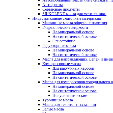
Автомобильные пластичные смазки и п
Антифризы
Сервисные продукты
SILKOLENE масла для мототехники
Индустриальные смазочные материалы
Машинные масла общего назначения
Гидравлические жидкости
На минеральной основе
На синтетической основе
Огнестойкие
Редукторные масла
На минеральной основе
На синтетической основе
Масла для направляющих, цепей и пне
Компрессорные масла
Для вакуумных насосов
На минеральной основе
На синтетической основе
Масла для компрессоров холодильного 
На минеральной основе
На синтетической основе
Полусинтетические
Турбинные масла
Масла для текстильных машин
Белые масла