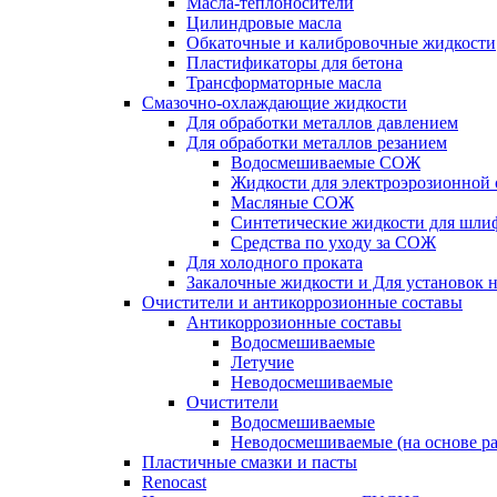
Масла-теплоносители
Цилиндровые масла
Обкаточные и калибровочные жидкости
Пластификаторы для бетона
Трансформаторные масла
Смазочно-охлаждающие жидкости
Для обработки металлов давлением
Для обработки металлов резанием
Водосмешиваемые СОЖ
Жидкости для электроэрозионной 
Масляные СОЖ
Синтетические жидкости для шли
Средства по уходу за СОЖ
Для холодного проката
Закалочные жидкости и Для установок 
Очистители и антикоррозионные составы
Антикоррозионные составы
Водосмешиваемые
Летучие
Неводосмешиваемые
Очистители
Водосмешиваемые
Неводосмешиваемые (на основе ра
Пластичные смазки и пасты
Renocast