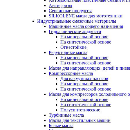
Автомобильные пластичные смазки и п
Антифризы
Сервисные продукты
SILKOLENE масла для мототехники
Индустриальные смазочные материалы
Машинные масла общего назначения
Гидравлические жидкости
На минеральной основе
На синтетической основе
Огнестойкие
Редукторные масла
На минеральной основе
На синтетической основе
Масла для направляющих, цепей и пне
Компрессорные масла
Для вакуумных насосов
На минеральной основе
На синтетической основе
Масла для компрессоров холодильного 
На минеральной основе
На синтетической основе
Полусинтетические
Турбинные масла
Масла для текстильных машин
Белые масла