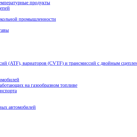
емпературные продукты
цепей
текольной промышленности
тавы
сий (ATF), вариаторов (CVTF) и трансмиссий с двойным сцепл
томобилей
работающих на газообразном топливе
анспорта
овых автомобилей