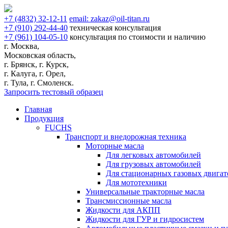
+7
(4832)
32-12-11
email:
zakaz@oil-titan.ru
+7
(910)
292-44-40
техническая консультация
+7
(961)
104-05-10
консультация по стоимости и наличию
г. Москва,
Московская область,
г. Брянск, г. Курск,
г. Калуга, г. Орел,
г. Тула, г. Смоленск.
Запросить тестовый образец
Главная
Продукция
FUCHS
Транспорт и внедорожная техника
Моторные масла
Для легковых автомобилей
Для грузовых автомобилей
Для стационарных газовых двигат
Для мототехники
Универсальные тракторные масла
Трансмиссионные масла
Жидкости для АКПП
Жидкости для ГУР и гидросистем