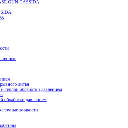
REASE GUN CASSIDA
SSIDA
DA
кости
, цепные
ением
ерывного литья
 и теплой обработки давлением
ки
ой обработки давлением
калочные жидкости
зобетона