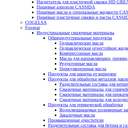
Нагнетатель для пластичной смазки HD G
Пищевые аэрозоли CASSIDA
Пищевые масла и специальные жидкости CA
Пищевые пластичные смазки и пасты CASSI
COGELSA
Foxgear
Индустриальные смазочные материалы
Общеиндустриальные продукты
Гидравлические масла
Гидравлические огнестойкие жид
Компрессорные масла
Масла для направляющих, пневмо
Редукторные масла
Циркуляционные масла
Продукты для защиты от коррозии
Продукты для обработки металлов давл
Разделительные составы для непр
Смазочные материалы для горячей
Смазочные материалы для прокат
Смазочные материалы для холодн
Продукты для термической обработки
Водосмешиваемые полимерные за
Закалочные масла
Промышленные очистители
Разделительные составы для бетона и га