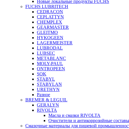
Новые локальные продукты FUCHS
FUCHS LUBRITECH
CEDRACON
CEPLATTYN
CHEMPLEX
GEARMASTER
GLEITMO
HYKOGEEN
LAGERMEISTER
LUBRODAL
LUBSEC
METABLANC
MOLY-PAUL
ONTROPEEN
SOK
STABYL
STABYLAN
URETHYN
Разное
BREMER & LEGUIL
GERALYN
RIVOLTA
Масла и смазки RIVOLTA
Очистители и антикоррозийные соста
Смазочные материалы для пищевой промышленно