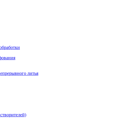
обработки
фования
непрерывного литья
створителей)