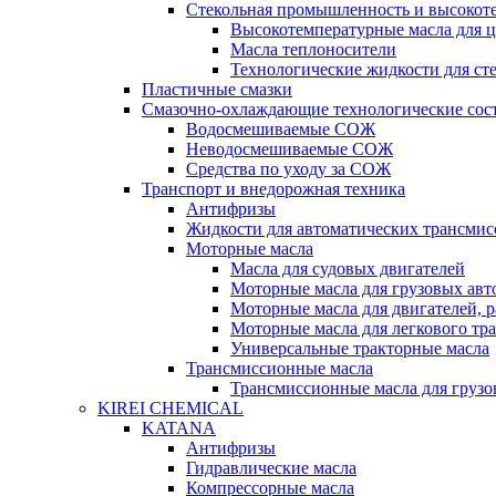
Стекольная промышленность и высокот
Высокотемпературные масла для 
Масла теплоносители
Технологические жидкости для с
Пластичные смазки
Смазочно-охлаждающие технологические сос
Водосмешиваемые СОЖ
Неводосмешиваемые СОЖ
Средства по уходу за СОЖ
Транспорт и внедорожная техника
Антифризы
Жидкости для автоматических трансмис
Моторные масла
Масла для судовых двигателей
Моторные масла для грузовых ав
Моторные масла для двигателей, 
Моторные масла для легкового тр
Универсальные тракторные масла
Трансмиссионные масла
Трансмиссионные масла для груз
KIREI CHEMICAL
KATANA
Антифризы
Гидравлические масла
Компрессорные масла