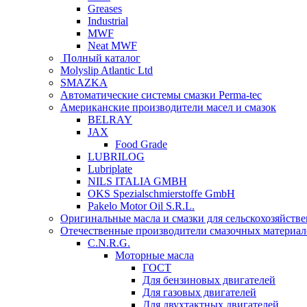
Greases
Industrial
MWF
Neat MWF
Полный каталог
Molyslip Atlantic Ltd
SMAZKA
Автоматические системы смазки Perma-tec
Американские производители масел и смазок
BELRAY
JAX
Food Grade
LUBRILOG
Lubriplate
NILS ITALIA GMBH
OKS Spezialschmierstoffe GmbH
Pakelo Motor Oil S.R.L.
Оригинальные масла и смазки для сельскохозяйст
Отечественные производители смазочных материал
C.N.R.G.
Моторные масла
ГОСТ
Для бензиновых двигателей
Для газовых двигателей
Для двухтактных двигателей