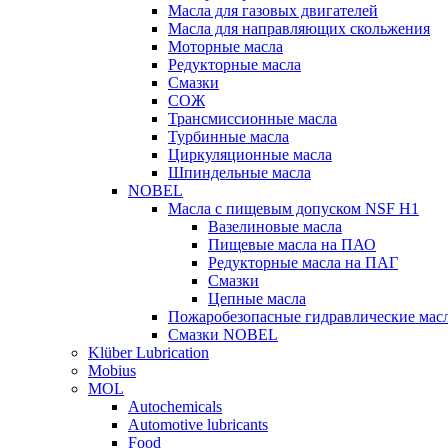
Масла для газовых двигателей
Масла для направляющих скольжения
Моторные масла
Редукторные масла
Смазки
СОЖ
Трансмиссионные масла
Турбинные масла
Циркуляционные масла
Шпиндельные масла
NOBEL
Масла с пищевым допуском NSF H1
Вазелиновые масла
Пищевые масла на ПАО
Редукторные масла на ПАГ
Смазки
Цепные масла
Пожаробезопасные гидравлические мас
Смазки NOBEL
Klüber Lubrication
Mobius
MOL
Autochemicals
Automotive lubricants
Food