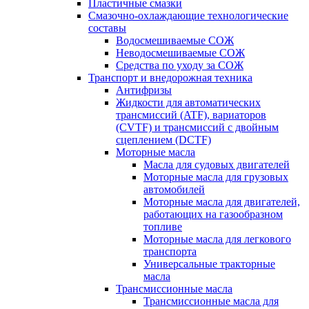
Пластичные смазки
Смазочно-охлаждающие технологические
составы
Водосмешиваемые СОЖ
Неводосмешиваемые СОЖ
Средства по уходу за СОЖ
Транспорт и внедорожная техника
Антифризы
Жидкости для автоматических
трансмиссий (ATF), вариаторов
(CVTF) и трансмиссий с двойным
сцеплением (DCTF)
Моторные масла
Масла для судовых двигателей
Моторные масла для грузовых
автомобилей
Моторные масла для двигателей,
работающих на газообразном
топливе
Моторные масла для легкового
транспорта
Универсальные тракторные
масла
Трансмиссионные масла
Трансмиссионные масла для