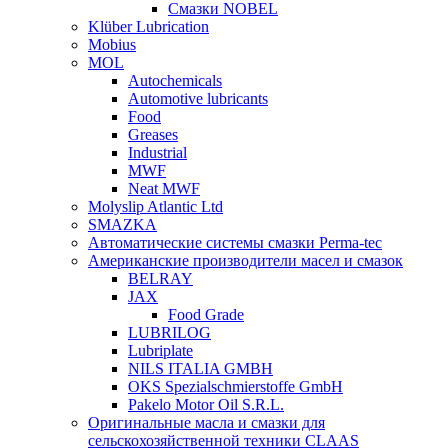
Смазки NOBEL
Klüber Lubrication
Mobius
MOL
Autochemicals
Automotive lubricants
Food
Greases
Industrial
MWF
Neat MWF
Molyslip Atlantic Ltd
SMAZKA
Автоматические системы смазки Perma-tec
Американские производители масел и смазок
BELRAY
JAX
Food Grade
LUBRILOG
Lubriplate
NILS ITALIA GMBH
OKS Spezialschmierstoffe GmbH
Pakelo Motor Oil S.R.L.
Оригинальные масла и смазки для
сельскохозяйственной техники CLAAS