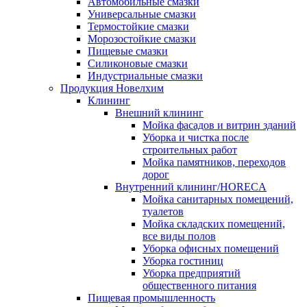
Автомобильные смазки
Универсальные смазки
Термостойкие смазки
Морозостойкие смазки
Пищевые смазки
Силиконовые смазки
Индустриальные смазки
Продукция Новелхим
Клининг
Внешний клининг
Мойка фасадов и витрин зданий
Уборка и чистка после
строительных работ
Мойка памятников, переходов
дорог
Внутренний клининг/HORECA
Мойка санитарных помещений,
туалетов
Мойка складских помещений,
все виды полов
Уборка офисных помещений
Уборка гостиниц
Уборка предприятий
общественного питания
Пищевая промышленность