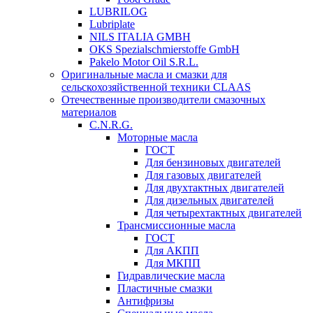
LUBRILOG
Lubriplate
NILS ITALIA GMBH
OKS Spezialschmierstoffe GmbH
Pakelo Motor Oil S.R.L.
Оригинальные масла и смазки для
сельскохозяйственной техники CLAAS
Отечественные производители смазочных
материалов
C.N.R.G.
Моторные масла
ГОСТ
Для бензиновых двигателей
Для газовых двигателей
Для двухтактных двигателей
Для дизельных двигателей
Для четырехтактных двигателей
Трансмиссионные масла
ГОСТ
Для АКПП
Для МКПП
Гидравлические масла
Пластичные смазки
Антифризы