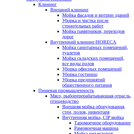
Клининг
Внешний клининг
Мойка фасадов и витрин зданий
Уборка и чистка после
строительных работ
Мойка памятников, переходов
дорог
Внутренний клининг/HORECA
Мойка санитарных помещений,
туалетов
Мойка складских помещений,
все виды полов
Уборка офисных помещений
Уборка гостиниц
Уборка предприятий
общественного питания
Пищевая промышленность
Мясо, рыбоперерабатывающая отрасль,
птицеводство
Внешняя мойка оборудования,
стен, полов, инвентаря
Внутренняя мойка, CIP мойка
Таромоечное оборудование
Рамомоечная машина
Мойка инъекторов