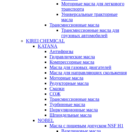
Моторные масла для легкового
транспорта
Универсальные тракторные
масла
Трансмиссионные масла
Трансмиссионные масла для
грузовых автомобилей
KIREI CHEMICAL
KATANA
Антифризы
Гидравлические масла
Компрессорные масла
Масла для газовых двигателей
Масла для направляющих скольжения
Моторные масла
Редукторные масла
Смазки
СОЖ
Трансмиссионные масла
Турбинные масла
Циркуляционные масла
Шпиндельные масла
NOBEL
Масла с пищевым допуском NSF H1
Вазелиновые масла