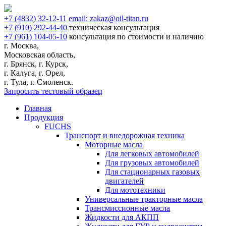
+7
(4832)
32-12-11
email:
zakaz@oil-titan.ru
+7
(910)
292-44-40
техническая консультация
+7
(961)
104-05-10
консультация по стоимости и наличию
г. Москва,
Московская область,
г. Брянск, г. Курск,
г. Калуга, г. Орел,
г. Тула, г. Смоленск.
Запросить тестовый образец
Главная
Продукция
FUCHS
Транспорт и внедорожная техника
Моторные масла
Для легковых автомобилей
Для грузовых автомобилей
Для стационарных газовых
двигателей
Для мототехники
Универсальные тракторные масла
Трансмиссионные масла
Жидкости для АКПП