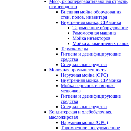
Мясо, рыбоперерабатывающая отрасль,
птицеводство
Внешняя мойка оборудования,
стен, полов, инвентаря
Внутренняя мойка, CIP мойка
Таромоечное оборудование
Рамомоечная машина
Мойка инъекторов
Мойка алюминиевых палок
Термокамеры
Гигиена и дезинфицирующие
средства
Специальные средства
Молочная промышленность
Наружная мойка (ОРС)
Внутренняя мойка, CIP мойка
Мойка серпянок и творож.
мешочков
Гигиена и дезинфицирующие
средства
Специальные средства
Кондитерская и хлебобулочная,
масложировая
Наружная мойка (ОРС)
Таромоечное, посудомоечное