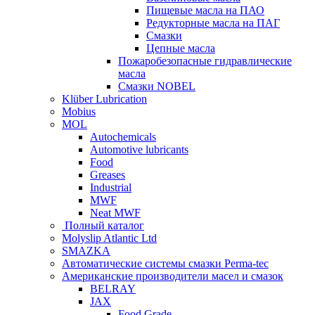
Пищевые масла на ПАО
Редукторные масла на ПАГ
Смазки
Цепные масла
Пожаробезопасные гидравлические
масла
Смазки NOBEL
Klüber Lubrication
Mobius
MOL
Autochemicals
Automotive lubricants
Food
Greases
Industrial
MWF
Neat MWF
Полный каталог
Molyslip Atlantic Ltd
SMAZKA
Автоматические системы смазки Perma-tec
Американские производители масел и смазок
BELRAY
JAX
Food Grade