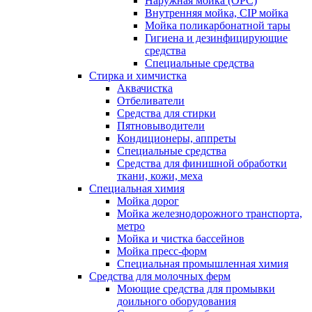
Наружная мойка (ОРС)
Внутренняя мойка, CIP мойка
Мойка поликарбонатной тары
Гигиена и дезинфицирующие
средства
Специальные средства
Стирка и химчистка
Аквачистка
Отбеливатели
Средства для стирки
Пятновыводители
Кондиционеры, аппреты
Специальные средства
Средства для финишной обработки
ткани, кожи, меха
Специальная химия
Мойка дорог
Мойка железнодорожного транспорта,
метро
Мойка и чистка бассейнов
Мойка пресс-форм
Специальная промышленная химия
Средства для молочных ферм
Моющие средства для промывки
доильного оборудования