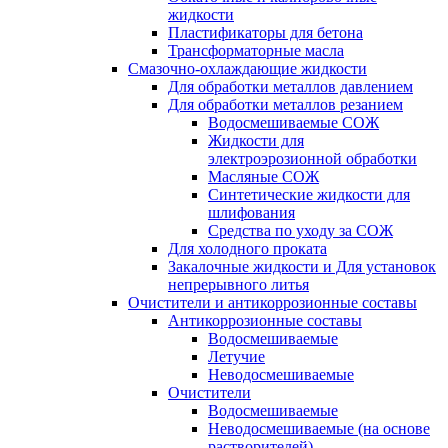
жидкости
Пластификаторы для бетона
Трансформаторные масла
Смазочно-охлаждающие жидкости
Для обработки металлов давлением
Для обработки металлов резанием
Водосмешиваемые СОЖ
Жидкости для
электроэрозионной обработки
Масляные СОЖ
Синтетические жидкости для
шлифования
Средства по уходу за СОЖ
Для холодного проката
Закалочные жидкости и Для установок
непрерывного литья
Очистители и антикоррозионные составы
Антикоррозионные составы
Водосмешиваемые
Летучие
Неводосмешиваемые
Очистители
Водосмешиваемые
Неводосмешиваемые (на основе
растворителей)