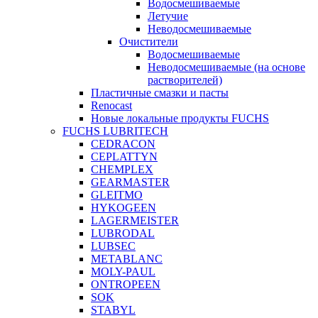
Водосмешиваемые
Летучие
Неводосмешиваемые
Очистители
Водосмешиваемые
Неводосмешиваемые (на основе
растворителей)
Пластичные смазки и пасты
Renocast
Новые локальные продукты FUCHS
FUCHS LUBRITECH
CEDRACON
CEPLATTYN
CHEMPLEX
GEARMASTER
GLEITMO
HYKOGEEN
LAGERMEISTER
LUBRODAL
LUBSEC
METABLANC
MOLY-PAUL
ONTROPEEN
SOK
STABYL