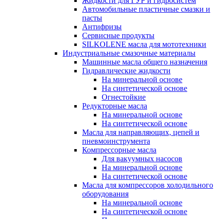
Жидкости для ГУР и гидросистем
Автомобильные пластичные смазки и
пасты
Антифризы
Сервисные продукты
SILKOLENE масла для мототехники
Индустриальные смазочные материалы
Машинные масла общего назначения
Гидравлические жидкости
На минеральной основе
На синтетической основе
Огнестойкие
Редукторные масла
На минеральной основе
На синтетической основе
Масла для направляющих, цепей и
пневмоинструмента
Компрессорные масла
Для вакуумных насосов
На минеральной основе
На синтетической основе
Масла для компрессоров холодильного
оборудования
На минеральной основе
На синтетической основе