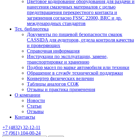
Цветовое кодирование оборудования для раздачи и
нанесения смазочных материалов с целью
предотвращения перекрестного контакта и
загрязнения согласно FSSC 22000, BRC и др.
международных стандартов
Тех. библиотека
Документы по пищевой безопасности смазок
CASSIDA для аудиторов, отдела контроля качества
и проверяющих
Справочная информация
Инструкции по эксплуатации, замене,
транспортировке и хранению
Подбор масел по марке автомобиля или техники
Обращение в службу технической поддержки
Конвертер физических величин
Таблицы аналогов СОЖ
Отзывы и практика применения
О компании
Новости
Статьи
Отзывы
Контакты
+7
(4832)
32-12-11
+7
(961)
104-00-24