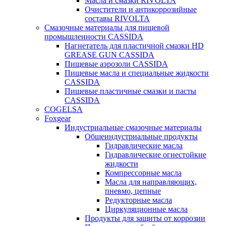
Масла и смазки RIVOLTA
Очистители и антикоррозийные
составы RIVOLTA
Смазочные материалы для пищевой
промышленности CASSIDA
Нагнетатель для пластичной смазки HD
GREASE GUN CASSIDA
Пищевые аэрозоли CASSIDA
Пищевые масла и специальные жидкости
CASSIDA
Пищевые пластичные смазки и пасты
CASSIDA
COGELSA
Foxgear
Индустриальные смазочные материалы
Общеиндустриальные продукты
Гидравлические масла
Гидравлические огнестойкие
жидкости
Компрессорные масла
Масла для направляющих,
пневмо, цепные
Редукторные масла
Циркуляционные масла
Продукты для защиты от коррозии