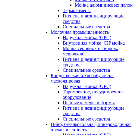
Мойка алюминиевых палок
Термокамеры
Гигиена и дезинфицирующие
средства
Специальные средства
Молочная промышленность
Наружная мойка (ОРС)
Внутренняя мойка, CIP мойка
Мойка серпянок и творож.
мешочков
Гигиена и дезинфицирующие
средства
Специальные средства
Кондитерская и хлебобулочная,
масложировая
Наружная мойка (ОРС)
Таромоечное, посудомоечное
оборудование
Печные камеры и формы
Гигиена и дезинфицирующие
средства
Специальные средства
Пиво, безалкогольная, ликероводочная
промышленность