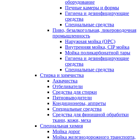
оборудование
Печные камеры и формы
Гигиена и дезинфицирующие
средства
Специальные средства
Пиво, безалкогольная, ликероводочная
промышленность
Наружная мойка (ОРС)
Внутренняя мойка, CIP мойка
Мойка поликарбонатной тары
Гигиена и дезинфицирующие
средства
Специальные средства
Стирка и химчистка
Аквачистка
Отбеливатели
Средства для стирки
Пятновыводители
Кондиционеры, аппреты
Специальные средства
Средства для финишной обработки
ткани, кожи, меха
Специальная химия
Мойка дорог
Мойка железнодорожного транспорта,