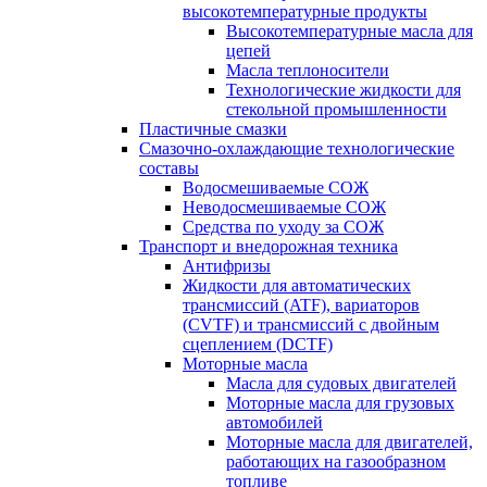
высокотемпературные продукты
Высокотемпературные масла для
цепей
Масла теплоносители
Технологические жидкости для
стекольной промышленности
Пластичные смазки
Смазочно-охлаждающие технологические
составы
Водосмешиваемые СОЖ
Неводосмешиваемые СОЖ
Средства по уходу за СОЖ
Транспорт и внедорожная техника
Антифризы
Жидкости для автоматических
трансмиссий (ATF), вариаторов
(CVTF) и трансмиссий с двойным
сцеплением (DCTF)
Моторные масла
Масла для судовых двигателей
Моторные масла для грузовых
автомобилей
Моторные масла для двигателей,
работающих на газообразном
топливе