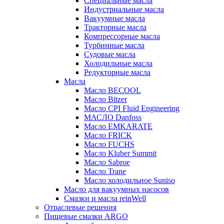
Специальные масла
Индустриальные масла
Вакуумные масла
Тракторные масла
Компрессорные масла
Турбинные масла
Судовые масла
Холодильные масла
Редукторные масла
Масла
Масло BECOOL
Масло Bitzer
Масло CPI Fluid Engineering
МАСЛО Danfoss
Масло EMKARATE
Масло FRICK
Масло FUCHS
Масло Kluber Summit
Масло Sabroe
Масло Trane
Масло холодильное Suniso
Масло для вакуумных насосов
Смазки и масла reinWell
Отраслевые решения
Пищевые смазки ARGO