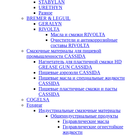
STABYLAN
URETHYN
Разное
BREMER & LEGUIL
GERALYN
RIVOLTA
Масла и смазки RIVOLTA
Очистители и антикоррозийные
составы RIVOLTA
Смазочные материалы для пищевой
промышленности CASSIDA
Нагнетатель для пластичной смазки HD
GREASE GUN CASSIDA
Пищевые аэрозоли CASSIDA
Пищевые масла и специальные жидкости
CASSIDA
Пищевые пластичные смазки и пасты
CASSIDA
COGELSA
Foxgear
Индустриальные смазочные материалы
Общеиндустриальные продукты
Гидравлические масла
Гидравлические огнестойкие
жидкости