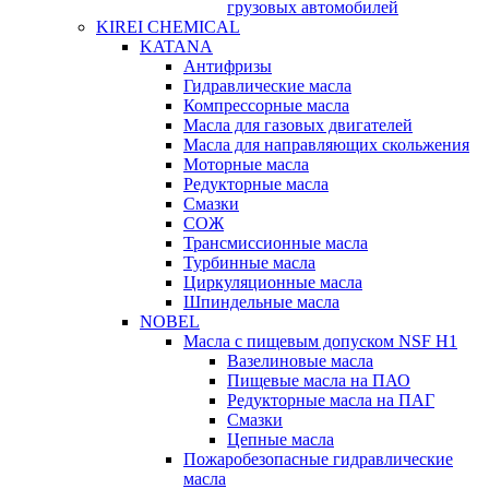
грузовых автомобилей
KIREI CHEMICAL
KATANA
Антифризы
Гидравлические масла
Компрессорные масла
Масла для газовых двигателей
Масла для направляющих скольжения
Моторные масла
Редукторные масла
Смазки
СОЖ
Трансмиссионные масла
Турбинные масла
Циркуляционные масла
Шпиндельные масла
NOBEL
Масла с пищевым допуском NSF H1
Вазелиновые масла
Пищевые масла на ПАО
Редукторные масла на ПАГ
Смазки
Цепные масла
Пожаробезопасные гидравлические
масла