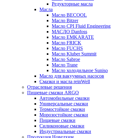
Редукторные масла
Масла
Масло BECOOL
Масло Bitzer
Масло CPI Fluid Engineering
МАСЛО Danfoss
Масло EMKARATE
Масло FRICK
Масло FUCHS
Масло Kluber Summit
Масло Sabroe
Масло Trane
Масло холодильное Suniso
Масло для вакуумных насосов
Смазки и масла reinWell
Отраслевые решения
Пищевые смазки ARGO
Автомобильные смазки
Универсальные смазки
Термостойкие смазки
Морозостойкие смазки
Пищевые смазки
Силиконовые смазки
Индустриальные смазки
Продукция Новелхим