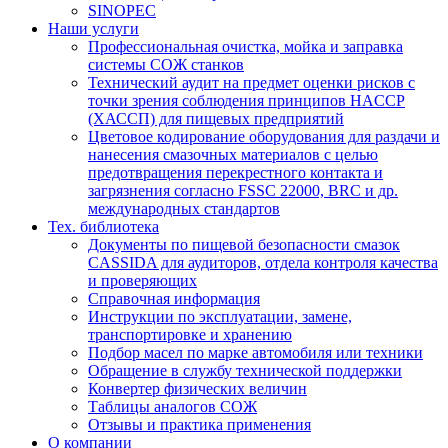
SINOPEC
Наши услуги
Профессиональная очистка, мойка и заправка
системы СОЖ станков
Технический аудит на предмет оценки рисков с
точки зрения соблюдения принципов HACCP
(ХАССП) для пищевых предприятий
Цветовое кодирование оборудования для раздачи и
нанесения смазочных материалов с целью
предотвращения перекрестного контакта и
загрязнения согласно FSSC 22000, BRC и др.
международных стандартов
Тех. библиотека
Документы по пищевой безопасности смазок
CASSIDA для аудиторов, отдела контроля качества
и проверяющих
Справочная информация
Инструкции по эксплуатации, замене,
транспортировке и хранению
Подбор масел по марке автомобиля или техники
Обращение в службу технической поддержки
Конвертер физических величин
Таблицы аналогов СОЖ
Отзывы и практика применения
О компании