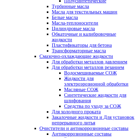
Полусинтетические
Турбинные масла
Масла для текстильных машин
Белые масла
Масла-теплоносители
Цилиндровые масла
Обкаточные и калибровочные
жидкости
Пластификаторы для бетона
Трансформаторные масла
Смазочно-охлаждающие жидкости
Для обработки металлов давлением
Для обработки металлов резанием
Водосмешиваемые СОЖ
Жидкости для
электроэрозионной обработки
Масляные СОЖ
Синтетические жидкости для
шлифования
Средства по уходу за СОЖ
Для холодного проката
Закалочные жидкости и Для установок
непрерывного литья
Очистители и антикоррозионные составы
Антикоррозионные составы