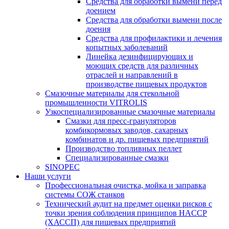
Средства для обработки вымени перед
доением
Средства для обработки вымени после
доения
Средства для профилактики и лечения
копытных заболеваний
Линейка дезинфицирующих и
моющих средств для различных
отраслей и направлений в
производстве пищевых продуктов
Смазочные материалы для стекольной
промышленности VITROLIS
Узкоспециализированные смазочные материалы
Смазки для пресс-грануляторов
комбикормовых заводов, сахарных
комбинатов и др. пищевых предприятий
Производство топливных пеллет
Специализированные смазки
SINOPEC
Наши услуги
Профессиональная очистка, мойка и заправка
системы СОЖ станков
Технический аудит на предмет оценки рисков с
точки зрения соблюдения принципов HACCP
(ХАССП) для пищевых предприятий