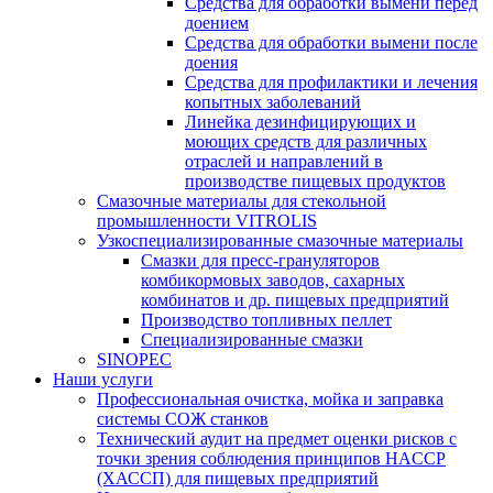
Средства для обработки вымени перед
доением
Средства для обработки вымени после
доения
Средства для профилактики и лечения
копытных заболеваний
Линейка дезинфицирующих и
моющих средств для различных
отраслей и направлений в
производстве пищевых продуктов
Смазочные материалы для стекольной
промышленности VITROLIS
Узкоспециализированные смазочные материалы
Смазки для пресс-грануляторов
комбикормовых заводов, сахарных
комбинатов и др. пищевых предприятий
Производство топливных пеллет
Специализированные смазки
SINOPEC
Наши услуги
Профессиональная очистка, мойка и заправка
системы СОЖ станков
Технический аудит на предмет оценки рисков с
точки зрения соблюдения принципов HACCP
(ХАССП) для пищевых предприятий