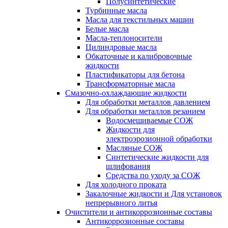
Полусинтетические
Турбинные масла
Масла для текстильных машин
Белые масла
Масла-теплоносители
Цилиндровые масла
Обкаточные и калибровочные
жидкости
Пластификаторы для бетона
Трансформаторные масла
Смазочно-охлаждающие жидкости
Для обработки металлов давлением
Для обработки металлов резанием
Водосмешиваемые СОЖ
Жидкости для
электроэрозионной обработки
Масляные СОЖ
Синтетические жидкости для
шлифования
Средства по уходу за СОЖ
Для холодного проката
Закалочные жидкости и Для установок
непрерывного литья
Очистители и антикоррозионные составы
Антикоррозионные составы