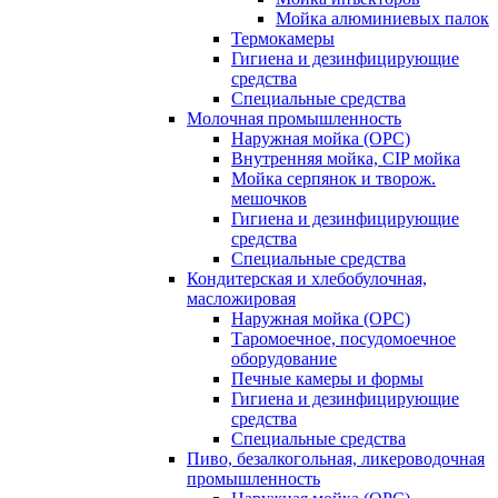
Мойка алюминиевых палок
Термокамеры
Гигиена и дезинфицирующие
средства
Специальные средства
Молочная промышленность
Наружная мойка (ОРС)
Внутренняя мойка, CIP мойка
Мойка серпянок и творож.
мешочков
Гигиена и дезинфицирующие
средства
Специальные средства
Кондитерская и хлебобулочная,
масложировая
Наружная мойка (ОРС)
Таромоечное, посудомоечное
оборудование
Печные камеры и формы
Гигиена и дезинфицирующие
средства
Специальные средства
Пиво, безалкогольная, ликероводочная
промышленность