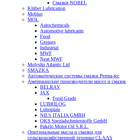
Смазки NOBEL
Klüber Lubrication
Mobius
MOL
Autochemicals
Automotive lubricants
Food
Greases
Industrial
MWF
Neat MWF
Molyslip Atlantic Ltd
SMAZKA
Автоматические системы смазки Perma-tec
Американские производители масел и смазок
BELRAY
JAX
Food Grade
LUBRILOG
Lubriplate
NILS ITALIA GMBH
OKS Spezialschmierstoffe GmbH
Pakelo Motor Oil S.R.L.
Оригинальные масла и смазки для
сельскохозяйственной техники CLAAS