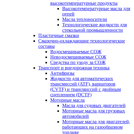
высокотемпературные продукты
Высокотемпературные масла для
цепей
Масла теплоносители
Технологические жидкости для
стекольной промышленности
Пластичные смазки
Смазочно-охлаждающие технологические
составы
Водосмешиваемые СОЖ
Неводосмешиваемые СОЖ
Средства по уходу за СОЖ
Транспорт и внедорожная техника
Антифризы
Жидкости для автоматических
трансмиссий (ATF), вариаторов
(CVTF) и трансмиссий с двойным
сцеплением (DCTF)
Моторные масла
Масла для судовых двигателей
Моторные масла для грузовых
автомобилей
Моторные масла для двигателей,
работающих на газообразном
топливе