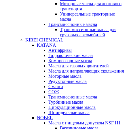
Моторные масла для легкового
транспорта
Универсальные тракторные
масла
Трансмиссионные масла
Трансмиссионные масла для
грузовых автомобилей
KIREI CHEMICAL
KATANA
Антифризы
Гидравлические масла
Компрессорные масла
Масла для газовых двигателей
Масла для направляющих скольжения
Моторные масла
Редукторные масла
Смазки
СОЖ
Трансмиссионные масла
Турбинные масла
Циркуляционные масла
Шпиндельные масла
NOBEL
Масла с пищевым допуском NSF H1
Вазелиновые масла