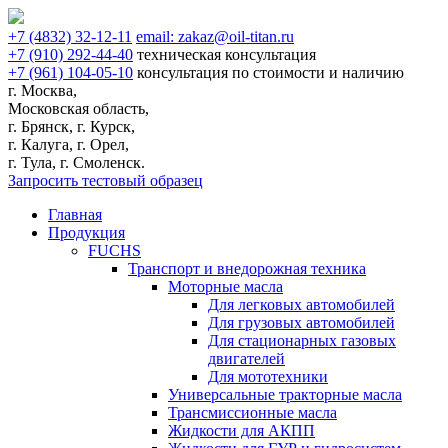
+7
(4832)
32-12-11
email:
zakaz@oil-titan.ru
+7
(910)
292-44-40
техническая консультация
+7
(961)
104-05-10
консультация по стоимости и наличию
г. Москва,
Московская область,
г. Брянск, г. Курск,
г. Калуга, г. Орел,
г. Тула, г. Смоленск.
Запросить тестовый образец
Главная
Продукция
FUCHS
Транспорт и внедорожная техника
Моторные масла
Для легковых автомобилей
Для грузовых автомобилей
Для стационарных газовых
двигателей
Для мототехники
Универсальные тракторные масла
Трансмиссионные масла
Жидкости для АКПП