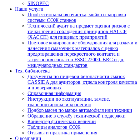
SINOPEC
Наши услуги
Профессиональная очистка, мойка и заправка
системы СОЖ станков
Технический аудит на предмет оценки рисков с
точки зрения соблюдения принципов HACCP
(ХАССП) для пищевых предприятий
Цветовое кодирование оборудования для раздачи и
нанесения смазочных материалов с целью
предотвращения перекрестного контакта и
загрязнения согласно FSSC 22000, BRC и др.
международных стандартов
Тех. библиотека
Документы по пищевой безопасности смазок
CASSIDA для аудиторов, отдела контроля качества
и проверяющих
Справочная информация
Инструкции по эксплуатации, замене,
транспортировке и хранению
Подбор масел по марке автомобиля или техники
Обращение в службу технической поддержки
Конвертер физических величин
Таблицы аналогов СОЖ
Отзывы и практика применения
О компании