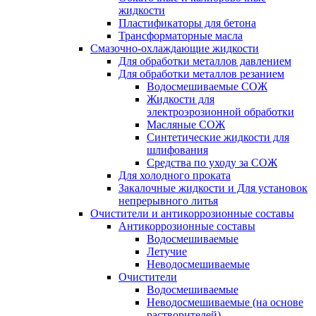
жидкости
Пластификаторы для бетона
Трансформаторные масла
Смазочно-охлаждающие жидкости
Для обработки металлов давлением
Для обработки металлов резанием
Водосмешиваемые СОЖ
Жидкости для
электроэрозионной обработки
Масляные СОЖ
Синтетические жидкости для
шлифования
Средства по уходу за СОЖ
Для холодного проката
Закалочные жидкости и Для установок
непрерывного литья
Очистители и антикоррозионные составы
Антикоррозионные составы
Водосмешиваемые
Летучие
Неводосмешиваемые
Очистители
Водосмешиваемые
Неводосмешиваемые (на основе
растворителей)