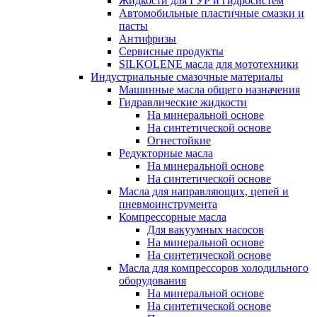
Жидкости для ГУР и гидросистем
Автомобильные пластичные смазки и
пасты
Антифризы
Сервисные продукты
SILKOLENE масла для мототехники
Индустриальные смазочные материалы
Машинные масла общего назначения
Гидравлические жидкости
На минеральной основе
На синтетической основе
Огнестойкие
Редукторные масла
На минеральной основе
На синтетической основе
Масла для направляющих, цепей и
пневмоинструмента
Компрессорные масла
Для вакуумных насосов
На минеральной основе
На синтетической основе
Масла для компрессоров холодильного
оборудования
На минеральной основе
На синтетической основе