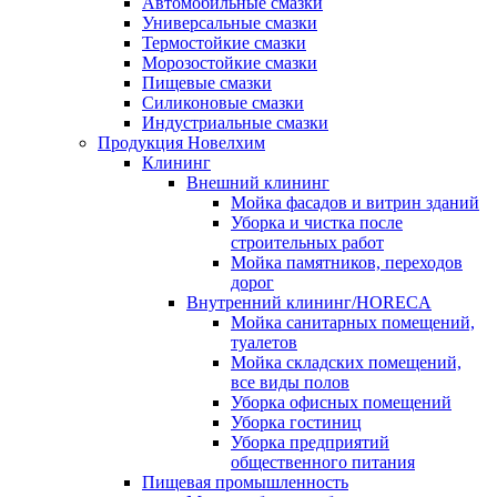
Автомобильные смазки
Универсальные смазки
Термостойкие смазки
Морозостойкие смазки
Пищевые смазки
Силиконовые смазки
Индустриальные смазки
Продукция Новелхим
Клининг
Внешний клининг
Мойка фасадов и витрин зданий
Уборка и чистка после
строительных работ
Мойка памятников, переходов
дорог
Внутренний клининг/HORECA
Мойка санитарных помещений,
туалетов
Мойка складских помещений,
все виды полов
Уборка офисных помещений
Уборка гостиниц
Уборка предприятий
общественного питания
Пищевая промышленность