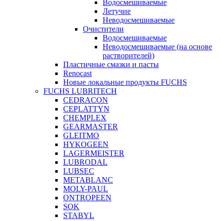
Водосмешиваемые
Летучие
Неводосмешиваемые
Очистители
Водосмешиваемые
Неводосмешиваемые (на основе
растворителей)
Пластичные смазки и пасты
Renocast
Новые локальные продукты FUCHS
FUCHS LUBRITECH
CEDRACON
CEPLATTYN
CHEMPLEX
GEARMASTER
GLEITMO
HYKOGEEN
LAGERMEISTER
LUBRODAL
LUBSEC
METABLANC
MOLY-PAUL
ONTROPEEN
SOK
STABYL