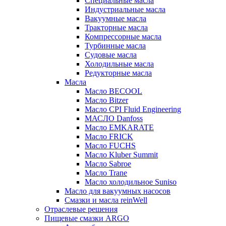
Специальные масла
Индустриальные масла
Вакуумные масла
Тракторные масла
Компрессорные масла
Турбинные масла
Судовые масла
Холодильные масла
Редукторные масла
Масла
Масло BECOOL
Масло Bitzer
Масло CPI Fluid Engineering
МАСЛО Danfoss
Масло EMKARATE
Масло FRICK
Масло FUCHS
Масло Kluber Summit
Масло Sabroe
Масло Trane
Масло холодильное Suniso
Масло для вакуумных насосов
Смазки и масла reinWell
Отраслевые решения
Пищевые смазки ARGO