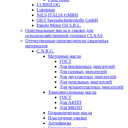
LUBRILOG
Lubriplate
NILS ITALIA GMBH
OKS Spezialschmierstoffe GmbH
Pakelo Motor Oil S.R.L.
Оригинальные масла и смазки для
сельскохозяйственной техники CLAAS
Отечественные производители смазочных
материалов
C.N.R.G.
Моторные масла
ГОСТ
Для бензиновых двигателей
Для газовых двигателей
Для двухтактных двигателей
Для дизельных двигателей
Для четырехтактных двигателей
Трансмиссионные масла
ГОСТ
Для АКПП
Для МКПП
Гидравлические масла
Пластичные смазки
Антифризы