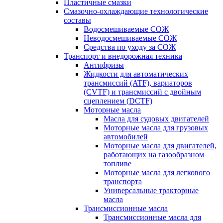
Пластичные смазки
Смазочно-охлаждающие технологические
составы
Водосмешиваемые СОЖ
Неводосмешиваемые СОЖ
Средства по уходу за СОЖ
Транспорт и внедорожная техника
Антифризы
Жидкости для автоматических
трансмиссий (ATF), вариаторов
(CVTF) и трансмиссий с двойным
сцеплением (DCTF)
Моторные масла
Масла для судовых двигателей
Моторные масла для грузовых
автомобилей
Моторные масла для двигателей,
работающих на газообразном
топливе
Моторные масла для легкового
транспорта
Универсальные тракторные
масла
Трансмиссионные масла
Трансмиссионные масла для