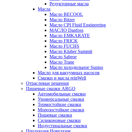
Редукторные масла
Масла
Масло BECOOL
Масло Bitzer
Масло CPI Fluid Engineering
МАСЛО Danfoss
Масло EMKARATE
Масло FRICK
Масло FUCHS
Масло Kluber Summit
Масло Sabroe
Масло Trane
Масло холодильное Suniso
Масло для вакуумных насосов
Смазки и масла reinWell
Отраслевые решения
Пищевые смазки ARGO
Автомобильные смазки
Универсальные смазки
Термостойкие смазки
Морозостойкие смазки
Пищевые смазки
Силиконовые смазки
Индустриальные смазки
Продукция Новелхим