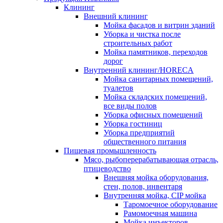
Клининг
Внешний клининг
Мойка фасадов и витрин зданий
Уборка и чистка после
строительных работ
Мойка памятников, переходов
дорог
Внутренний клининг/HORECA
Мойка санитарных помещений,
туалетов
Мойка складских помещений,
все виды полов
Уборка офисных помещений
Уборка гостиниц
Уборка предприятий
общественного питания
Пищевая промышленность
Мясо, рыбоперерабатывающая отрасль,
птицеводство
Внешняя мойка оборудования,
стен, полов, инвентаря
Внутренняя мойка, CIP мойка
Таромоечное оборудование
Рамомоечная машина
Мойка инъекторов