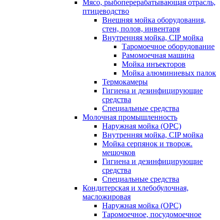
Мясо, рыбоперерабатывающая отрасль,
птицеводство
Внешняя мойка оборудования,
стен, полов, инвентаря
Внутренняя мойка, CIP мойка
Таромоечное оборудование
Рамомоечная машина
Мойка инъекторов
Мойка алюминиевых палок
Термокамеры
Гигиена и дезинфицирующие
средства
Специальные средства
Молочная промышленность
Наружная мойка (ОРС)
Внутренняя мойка, CIP мойка
Мойка серпянок и творож.
мешочков
Гигиена и дезинфицирующие
средства
Специальные средства
Кондитерская и хлебобулочная,
масложировая
Наружная мойка (ОРС)
Таромоечное, посудомоечное