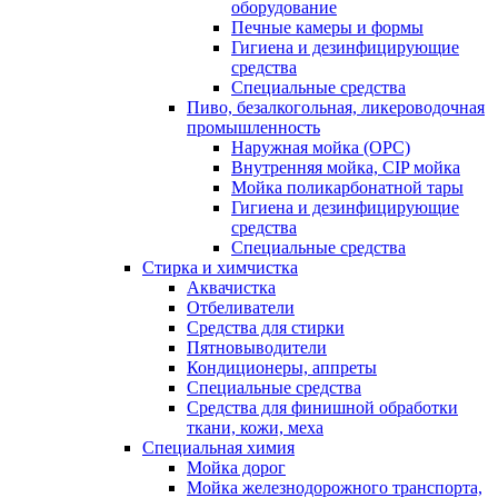
оборудование
Печные камеры и формы
Гигиена и дезинфицирующие
средства
Специальные средства
Пиво, безалкогольная, ликероводочная
промышленность
Наружная мойка (ОРС)
Внутренняя мойка, CIP мойка
Мойка поликарбонатной тары
Гигиена и дезинфицирующие
средства
Специальные средства
Стирка и химчистка
Аквачистка
Отбеливатели
Средства для стирки
Пятновыводители
Кондиционеры, аппреты
Специальные средства
Средства для финишной обработки
ткани, кожи, меха
Специальная химия
Мойка дорог
Мойка железнодорожного транспорта,