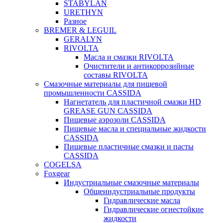
STABYLAN
URETHYN
Разное
BREMER & LEGUIL
GERALYN
RIVOLTA
Масла и смазки RIVOLTA
Очистители и антикоррозийные
составы RIVOLTA
Смазочные материалы для пищевой
промышленности CASSIDA
Нагнетатель для пластичной смазки HD
GREASE GUN CASSIDA
Пищевые аэрозоли CASSIDA
Пищевые масла и специальные жидкости
CASSIDA
Пищевые пластичные смазки и пасты
CASSIDA
COGELSA
Foxgear
Индустриальные смазочные материалы
Общеиндустриальные продукты
Гидравлические масла
Гидравлические огнестойкие
жидкости