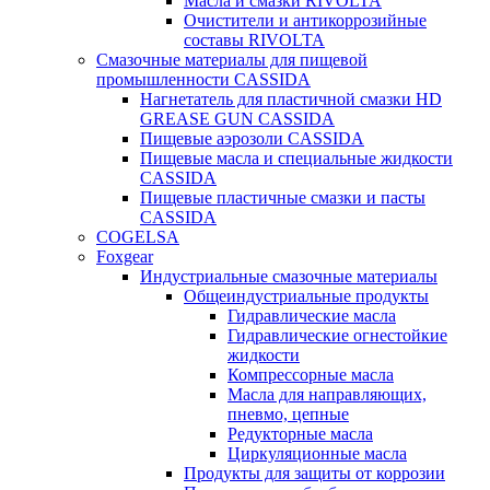
Масла и смазки RIVOLTA
Очистители и антикоррозийные
составы RIVOLTA
Смазочные материалы для пищевой
промышленности CASSIDA
Нагнетатель для пластичной смазки HD
GREASE GUN CASSIDA
Пищевые аэрозоли CASSIDA
Пищевые масла и специальные жидкости
CASSIDA
Пищевые пластичные смазки и пасты
CASSIDA
COGELSA
Foxgear
Индустриальные смазочные материалы
Общеиндустриальные продукты
Гидравлические масла
Гидравлические огнестойкие
жидкости
Компрессорные масла
Масла для направляющих,
пневмо, цепные
Редукторные масла
Циркуляционные масла
Продукты для защиты от коррозии