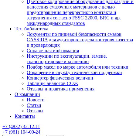
Цветовое кодирование оборудования для раздачи и
нанесения смазочных материалов с целью
предотвращения перекрестного контакта и
загрязнения согласно FSSC 22000, BRC и др.
международных стандартов
Тех. библиотека
Документы по пищевой безопасности смазок
CASSIDA для аудиторов, отдела контроля качества
и проверяющих
Справочная информация
Инструкции по эксплуатации, замене,
транспортировке и хранению
Подбор масел по марке автомобиля или техники
Обращение в службу технической поддержки
Конвертер физических величин
Таблицы аналогов СОЖ
Отзывы и практика применения
О компании
Новости
Статьи
Отзывы
Контакты
+7
(4832)
32-12-11
+7
(961)
104-00-24