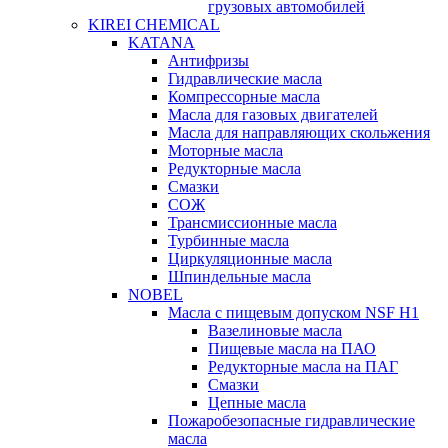
грузовых автомобилей
KIREI CHEMICAL
KATANA
Антифризы
Гидравлические масла
Компрессорные масла
Масла для газовых двигателей
Масла для направляющих скольжения
Моторные масла
Редукторные масла
Смазки
СОЖ
Трансмиссионные масла
Турбинные масла
Циркуляционные масла
Шпиндельные масла
NOBEL
Масла с пищевым допуском NSF H1
Вазелиновые масла
Пищевые масла на ПАО
Редукторные масла на ПАГ
Смазки
Цепные масла
Пожаробезопасные гидравлические
масла