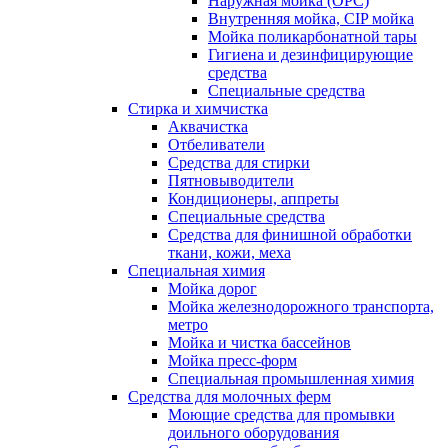
Наружная мойка (ОРС)
Внутренняя мойка, CIP мойка
Мойка поликарбонатной тары
Гигиена и дезинфицирующие
средства
Специальные средства
Стирка и химчистка
Аквачистка
Отбеливатели
Средства для стирки
Пятновыводители
Кондиционеры, аппреты
Специальные средства
Средства для финишной обработки
ткани, кожи, меха
Специальная химия
Мойка дорог
Мойка железнодорожного транспорта,
метро
Мойка и чистка бассейнов
Мойка пресс-форм
Специальная промышленная химия
Средства для молочных ферм
Моющие средства для промывки
доильного оборудования