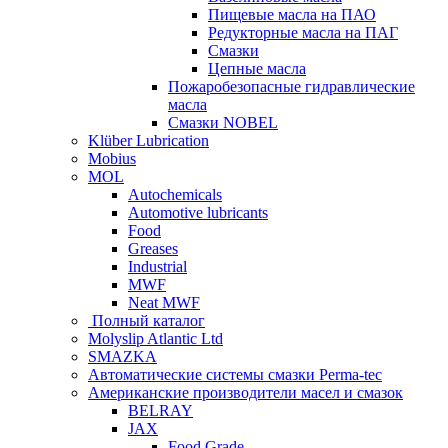
Пищевые масла на ПАО
Редукторные масла на ПАГ
Смазки
Цепные масла
Пожаробезопасные гидравлические
масла
Смазки NOBEL
Klüber Lubrication
Mobius
MOL
Autochemicals
Automotive lubricants
Food
Greases
Industrial
MWF
Neat MWF
Полный каталог
Molyslip Atlantic Ltd
SMAZKA
Автоматические системы смазки Perma-tec
Американские производители масел и смазок
BELRAY
JAX
Food Grade