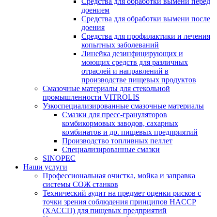
Средства для обработки вымени перед
доением
Средства для обработки вымени после
доения
Средства для профилактики и лечения
копытных заболеваний
Линейка дезинфицирующих и
моющих средств для различных
отраслей и направлений в
производстве пищевых продуктов
Смазочные материалы для стекольной
промышленности VITROLIS
Узкоспециализированные смазочные материалы
Смазки для пресс-грануляторов
комбикормовых заводов, сахарных
комбинатов и др. пищевых предприятий
Производство топливных пеллет
Специализированные смазки
SINOPEC
Наши услуги
Профессиональная очистка, мойка и заправка
системы СОЖ станков
Технический аудит на предмет оценки рисков с
точки зрения соблюдения принципов HACCP
(ХАССП) для пищевых предприятий