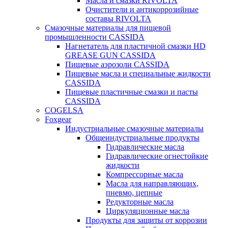
Масла и смазки RIVOLTA
Очистители и антикоррозийные
составы RIVOLTA
Смазочные материалы для пищевой
промышленности CASSIDA
Нагнетатель для пластичной смазки HD
GREASE GUN CASSIDA
Пищевые аэрозоли CASSIDA
Пищевые масла и специальные жидкости
CASSIDA
Пищевые пластичные смазки и пасты
CASSIDA
COGELSA
Foxgear
Индустриальные смазочные материалы
Общеиндустриальные продукты
Гидравлические масла
Гидравлические огнестойкие
жидкости
Компрессорные масла
Масла для направляющих,
пневмо, цепные
Редукторные масла
Циркуляционные масла
Продукты для защиты от коррозии