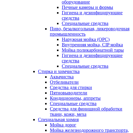
оборудование
Печные камеры и формы
Гигиена и дезинфицирующие
средства
Специальные средства
Пиво, безалкогольная, ликероводочная
промышленность
Наружная мойка (ОРС)
Внутренняя мойка, CIP мойка
Мойка поликарбонатной тары
Гигиена и дезинфицирующие
средства
Специальные средства
Стирка и химчистка
Аквачистка
Отбеливатели
Средства для стирки
Пятновыводители
Кондиционеры, аппреты
Специальные средства
Средства для финишной обработки
ткани, кожи, меха
Специальная химия
Мойка дорог
Мойка железнодорожного транспорта,