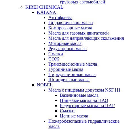
грузовых автомобилей
KIREI CHEMICAL
KATANA
Антифризы
Гидравлические масла
Компрессорные масла
Масла для газовых двигателей
Масла для направляющих скольжения
Моторные масла
Редукторные масла
Смазки
СОЖ
Трансмиссионные масла
Турбинные масла
Циркуляционные масла
Шпиндельные масла
NOBEL
Масла с пищевым допуском NSF H1
Вазелиновые масла
Пищевые масла на ПАО
Редукторные масла на ПАГ
Смазки
Цепные масла
Пожаробезопасные гидравлические
масла