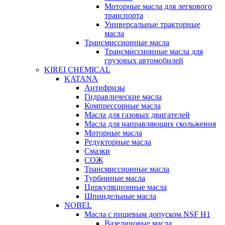
Моторные масла для легкового
транспорта
Универсальные тракторные
масла
Трансмиссионные масла
Трансмиссионные масла для
грузовых автомобилей
KIREI CHEMICAL
KATANA
Антифризы
Гидравлические масла
Компрессорные масла
Масла для газовых двигателей
Масла для направляющих скольжения
Моторные масла
Редукторные масла
Смазки
СОЖ
Трансмиссионные масла
Турбинные масла
Циркуляционные масла
Шпиндельные масла
NOBEL
Масла с пищевым допуском NSF H1
Вазелиновые масла