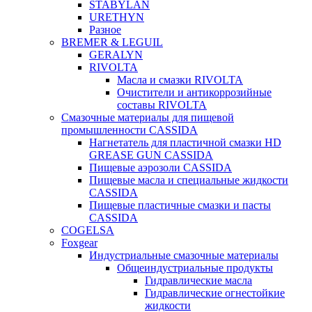
STABYLAN
URETHYN
Разное
BREMER & LEGUIL
GERALYN
RIVOLTA
Масла и смазки RIVOLTA
Очистители и антикоррозийные
составы RIVOLTA
Смазочные материалы для пищевой
промышленности CASSIDA
Нагнетатель для пластичной смазки HD
GREASE GUN CASSIDA
Пищевые аэрозоли CASSIDA
Пищевые масла и специальные жидкости
CASSIDA
Пищевые пластичные смазки и пасты
CASSIDA
COGELSA
Foxgear
Индустриальные смазочные материалы
Общеиндустриальные продукты
Гидравлические масла
Гидравлические огнестойкие
жидкости