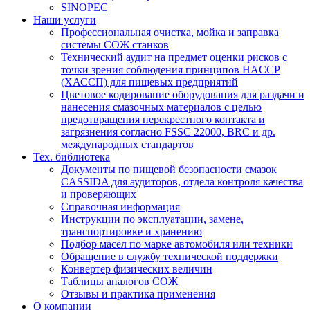
SINOPEC
Наши услуги
Профессиональная очистка, мойка и заправка
системы СОЖ станков
Технический аудит на предмет оценки рисков с
точки зрения соблюдения принципов HACCP
(ХАССП) для пищевых предприятий
Цветовое кодирование оборудования для раздачи и
нанесения смазочных материалов с целью
предотвращения перекрестного контакта и
загрязнения согласно FSSC 22000, BRC и др.
международных стандартов
Тех. библиотека
Документы по пищевой безопасности смазок
CASSIDA для аудиторов, отдела контроля качества
и проверяющих
Справочная информация
Инструкции по эксплуатации, замене,
транспортировке и хранению
Подбор масел по марке автомобиля или техники
Обращение в службу технической поддержки
Конвертер физических величин
Таблицы аналогов СОЖ
Отзывы и практика применения
О компании