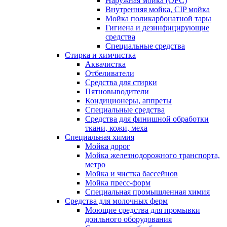
Наружная мойка (ОРС)
Внутренняя мойка, CIP мойка
Мойка поликарбонатной тары
Гигиена и дезинфицирующие
средства
Специальные средства
Стирка и химчистка
Аквачистка
Отбеливатели
Средства для стирки
Пятновыводители
Кондиционеры, аппреты
Специальные средства
Средства для финишной обработки
ткани, кожи, меха
Специальная химия
Мойка дорог
Мойка железнодорожного транспорта,
метро
Мойка и чистка бассейнов
Мойка пресс-форм
Специальная промышленная химия
Средства для молочных ферм
Моющие средства для промывки
доильного оборудования