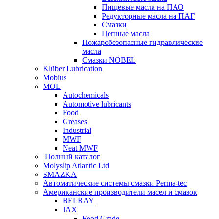
Пищевые масла на ПАО
Редукторные масла на ПАГ
Смазки
Цепные масла
Пожаробезопасные гидравлические
масла
Смазки NOBEL
Klüber Lubrication
Mobius
MOL
Autochemicals
Automotive lubricants
Food
Greases
Industrial
MWF
Neat MWF
Полный каталог
Molyslip Atlantic Ltd
SMAZKA
Автоматические системы смазки Perma-tec
Американские производители масел и смазок
BELRAY
JAX
Food Grade