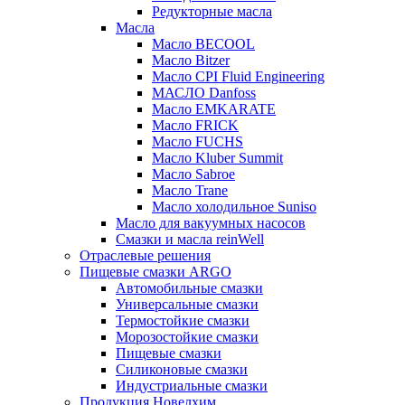
Редукторные масла
Масла
Масло BECOOL
Масло Bitzer
Масло CPI Fluid Engineering
МАСЛО Danfoss
Масло EMKARATE
Масло FRICK
Масло FUCHS
Масло Kluber Summit
Масло Sabroe
Масло Trane
Масло холодильное Suniso
Масло для вакуумных насосов
Смазки и масла reinWell
Отраслевые решения
Пищевые смазки ARGO
Автомобильные смазки
Универсальные смазки
Термостойкие смазки
Морозостойкие смазки
Пищевые смазки
Силиконовые смазки
Индустриальные смазки
Продукция Новелхим