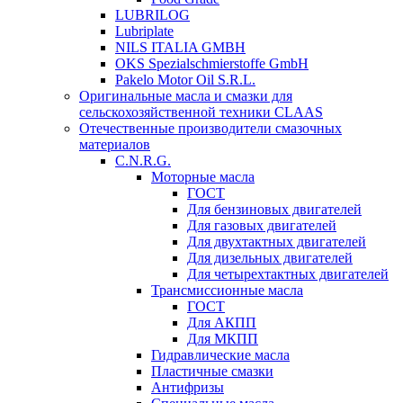
LUBRILOG
Lubriplate
NILS ITALIA GMBH
OKS Spezialschmierstoffe GmbH
Pakelo Motor Oil S.R.L.
Оригинальные масла и смазки для
сельскохозяйственной техники CLAAS
Отечественные производители смазочных
материалов
C.N.R.G.
Моторные масла
ГОСТ
Для бензиновых двигателей
Для газовых двигателей
Для двухтактных двигателей
Для дизельных двигателей
Для четырехтактных двигателей
Трансмиссионные масла
ГОСТ
Для АКПП
Для МКПП
Гидравлические масла
Пластичные смазки
Антифризы