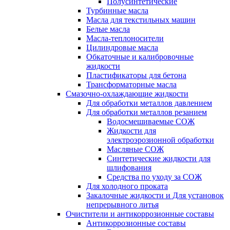
Полусинтетические
Турбинные масла
Масла для текстильных машин
Белые масла
Масла-теплоносители
Цилиндровые масла
Обкаточные и калибровочные
жидкости
Пластификаторы для бетона
Трансформаторные масла
Смазочно-охлаждающие жидкости
Для обработки металлов давлением
Для обработки металлов резанием
Водосмешиваемые СОЖ
Жидкости для
электроэрозионной обработки
Масляные СОЖ
Синтетические жидкости для
шлифования
Средства по уходу за СОЖ
Для холодного проката
Закалочные жидкости и Для установок
непрерывного литья
Очистители и антикоррозионные составы
Антикоррозионные составы