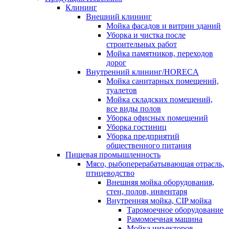
Клининг
Внешний клининг
Мойка фасадов и витрин зданий
Уборка и чистка после
строительных работ
Мойка памятников, переходов
дорог
Внутренний клининг/HORECA
Мойка санитарных помещений,
туалетов
Мойка складских помещений,
все виды полов
Уборка офисных помещений
Уборка гостиниц
Уборка предприятий
общественного питания
Пищевая промышленность
Мясо, рыбоперерабатывающая отрасль,
птицеводство
Внешняя мойка оборудования,
стен, полов, инвентаря
Внутренняя мойка, CIP мойка
Таромоечное оборудование
Рамомоечная машина
Мойка инъекторов