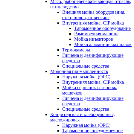
Мясо, рыбоперерабатывающая отрасль,
птицеводство
Внешняя мойка оборудования,
стен, полов, инвентаря
Внутренняя мойка, CIP мойка
Таромоечное оборудование
Рамомоечная машина
Мойка инъекторов
Мойка алюминиевых палок
Термокамеры
Гигиена и дезинфицирующие
средства
Специальные средства
Молочная промышленность
Наружная мойка (ОРС)
Внутренняя мойка, CIP мойка
Мойка серпянок и творож.
мешочков
Гигиена и дезинфицирующие
средства
Специальные средства
Кондитерская и хлебобулочная,
масложировая
Наружная мойка (ОРС)
Таромоечное, посудомоечное