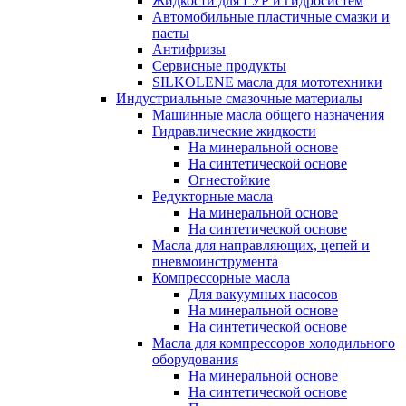
Жидкости для ГУР и гидросистем
Автомобильные пластичные смазки и
пасты
Антифризы
Сервисные продукты
SILKOLENE масла для мототехники
Индустриальные смазочные материалы
Машинные масла общего назначения
Гидравлические жидкости
На минеральной основе
На синтетической основе
Огнестойкие
Редукторные масла
На минеральной основе
На синтетической основе
Масла для направляющих, цепей и
пневмоинструмента
Компрессорные масла
Для вакуумных насосов
На минеральной основе
На синтетической основе
Масла для компрессоров холодильного
оборудования
На минеральной основе
На синтетической основе