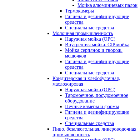
Мойка алюминиевых палок
Термокамеры
Гигиена и дезинфицирующие
средства
Специальные средства
Молочная промышленность
Наружная мойка (ОРС)
Внутренняя мойка, CIP мойка
Мойка серпянок и творож.
мешочков
Гигиена и дезинфицирующие
средства
Специальные средства
Кондитерская и хлебобулочная,
масложировая
Наружная мойка (ОРС)
Таромоечное, посудомоечное
оборудование
Печные камеры и формы
Гигиена и дезинфицирующие
средства
Специальные средства
Пиво, безалкогольная, ликероводочная
промышленность