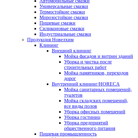
Автомобильные смазки
Универсальные смазки
Термостойкие смазки
Морозостойкие смазки
Пищевые смазки
Силиконовые смазки
Индустриальные смазки
Продукция Новелхим
Клининг
Внешний клининг
Мойка фасадов и витрин зданий
Уборка и чистка после
строительных работ
Мойка памятников, переходов
дорог
Внутренний клининг/HORECA
Мойка санитарных помещений,
туалетов
Мойка складских помещений,
все виды полов
Уборка офисных помещений
Уборка гостиниц
Уборка предприятий
общественного питания
Пищевая промышленность