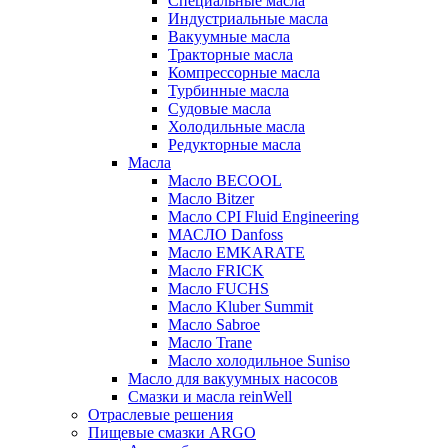
Специальные масла
Индустриальные масла
Вакуумные масла
Тракторные масла
Компрессорные масла
Турбинные масла
Судовые масла
Холодильные масла
Редукторные масла
Масла
Масло BECOOL
Масло Bitzer
Масло CPI Fluid Engineering
МАСЛО Danfoss
Масло EMKARATE
Масло FRICK
Масло FUCHS
Масло Kluber Summit
Масло Sabroe
Масло Trane
Масло холодильное Suniso
Масло для вакуумных насосов
Смазки и масла reinWell
Отраслевые решения
Пищевые смазки ARGO