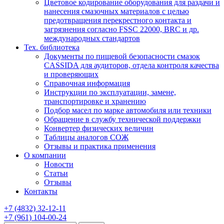
Цветовое кодирование оборудования для раздачи и
нанесения смазочных материалов с целью
предотвращения перекрестного контакта и
загрязнения согласно FSSC 22000, BRC и др.
международных стандартов
Тех. библиотека
Документы по пищевой безопасности смазок
CASSIDA для аудиторов, отдела контроля качества
и проверяющих
Справочная информация
Инструкции по эксплуатации, замене,
транспортировке и хранению
Подбор масел по марке автомобиля или техники
Обращение в службу технической поддержки
Конвертер физических величин
Таблицы аналогов СОЖ
Отзывы и практика применения
О компании
Новости
Статьи
Отзывы
Контакты
+7
(4832)
32-12-11
+7
(961)
104-00-24