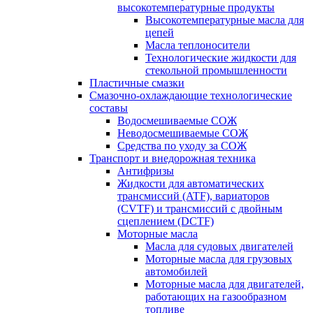
высокотемпературные продукты
Высокотемпературные масла для
цепей
Масла теплоносители
Технологические жидкости для
стекольной промышленности
Пластичные смазки
Смазочно-охлаждающие технологические
составы
Водосмешиваемые СОЖ
Неводосмешиваемые СОЖ
Средства по уходу за СОЖ
Транспорт и внедорожная техника
Антифризы
Жидкости для автоматических
трансмиссий (ATF), вариаторов
(CVTF) и трансмиссий с двойным
сцеплением (DCTF)
Моторные масла
Масла для судовых двигателей
Моторные масла для грузовых
автомобилей
Моторные масла для двигателей,
работающих на газообразном
топливе