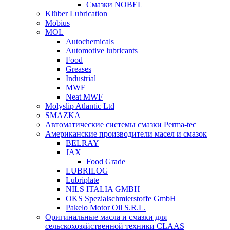
Смазки NOBEL
Klüber Lubrication
Mobius
MOL
Autochemicals
Automotive lubricants
Food
Greases
Industrial
MWF
Neat MWF
Molyslip Atlantic Ltd
SMAZKA
Автоматические системы смазки Perma-tec
Американские производители масел и смазок
BELRAY
JAX
Food Grade
LUBRILOG
Lubriplate
NILS ITALIA GMBH
OKS Spezialschmierstoffe GmbH
Pakelo Motor Oil S.R.L.
Оригинальные масла и смазки для
сельскохозяйственной техники CLAAS