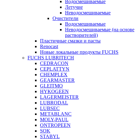
Водосмешиваемые
Летучие
Неводосмешиваемые
Очистители
Водосмешиваемые
Неводосмешиваемые (на основе
растворителей)
Пластичные смазки и пасты
Renocast
Новые локальные продукты FUCHS
FUCHS LUBRITECH
CEDRACON
CEPLATTYN
CHEMPLEX
GEARMASTER
GLEITMO
HYKOGEEN
LAGERMEISTER
LUBRODAL
LUBSEC
METABLANC
MOLY-PAUL
ONTROPEEN
SOK
STABYL