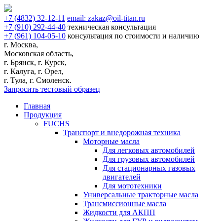
+7
(4832)
32-12-11
email:
zakaz@oil-titan.ru
+7
(910)
292-44-40
техническая консультация
+7
(961)
104-05-10
консультация по стоимости и наличию
г. Москва,
Московская область,
г. Брянск, г. Курск,
г. Калуга, г. Орел,
г. Тула, г. Смоленск.
Запросить тестовый образец
Главная
Продукция
FUCHS
Транспорт и внедорожная техника
Моторные масла
Для легковых автомобилей
Для грузовых автомобилей
Для стационарных газовых
двигателей
Для мототехники
Универсальные тракторные масла
Трансмиссионные масла
Жидкости для АКПП