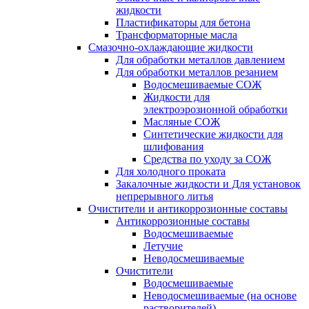
жидкости
Пластификаторы для бетона
Трансформаторные масла
Смазочно-охлаждающие жидкости
Для обработки металлов давлением
Для обработки металлов резанием
Водосмешиваемые СОЖ
Жидкости для
электроэрозионной обработки
Масляные СОЖ
Синтетические жидкости для
шлифования
Средства по уходу за СОЖ
Для холодного проката
Закалочные жидкости и Для установок
непрерывного литья
Очистители и антикоррозионные составы
Антикоррозионные составы
Водосмешиваемые
Летучие
Неводосмешиваемые
Очистители
Водосмешиваемые
Неводосмешиваемые (на основе
растворителей)