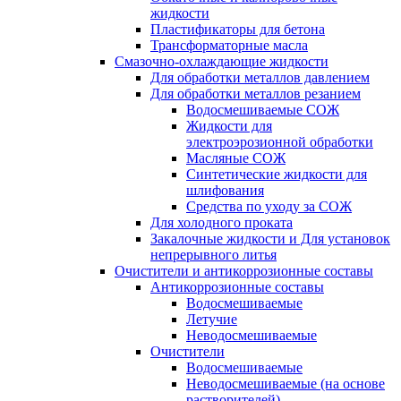
жидкости
Пластификаторы для бетона
Трансформаторные масла
Смазочно-охлаждающие жидкости
Для обработки металлов давлением
Для обработки металлов резанием
Водосмешиваемые СОЖ
Жидкости для
электроэрозионной обработки
Масляные СОЖ
Синтетические жидкости для
шлифования
Средства по уходу за СОЖ
Для холодного проката
Закалочные жидкости и Для установок
непрерывного литья
Очистители и антикоррозионные составы
Антикоррозионные составы
Водосмешиваемые
Летучие
Неводосмешиваемые
Очистители
Водосмешиваемые
Неводосмешиваемые (на основе
растворителей)