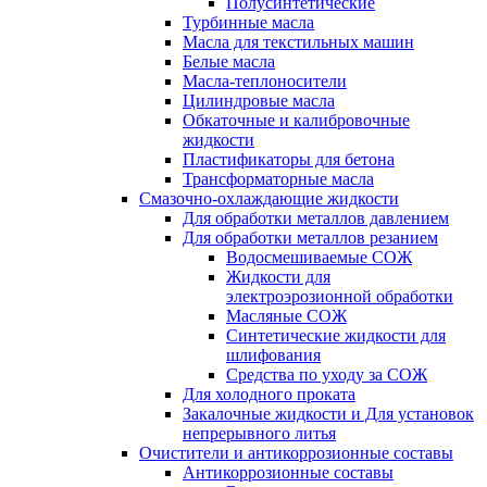
Полусинтетические
Турбинные масла
Масла для текстильных машин
Белые масла
Масла-теплоносители
Цилиндровые масла
Обкаточные и калибровочные
жидкости
Пластификаторы для бетона
Трансформаторные масла
Смазочно-охлаждающие жидкости
Для обработки металлов давлением
Для обработки металлов резанием
Водосмешиваемые СОЖ
Жидкости для
электроэрозионной обработки
Масляные СОЖ
Синтетические жидкости для
шлифования
Средства по уходу за СОЖ
Для холодного проката
Закалочные жидкости и Для установок
непрерывного литья
Очистители и антикоррозионные составы
Антикоррозионные составы