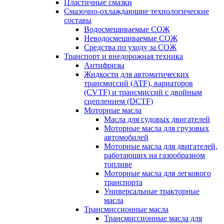
Пластичные смазки
Смазочно-охлаждающие технологические
составы
Водосмешиваемые СОЖ
Неводосмешиваемые СОЖ
Средства по уходу за СОЖ
Транспорт и внедорожная техника
Антифризы
Жидкости для автоматических
трансмиссий (ATF), вариаторов
(CVTF) и трансмиссий с двойным
сцеплением (DCTF)
Моторные масла
Масла для судовых двигателей
Моторные масла для грузовых
автомобилей
Моторные масла для двигателей,
работающих на газообразном
топливе
Моторные масла для легкового
транспорта
Универсальные тракторные
масла
Трансмиссионные масла
Трансмиссионные масла для