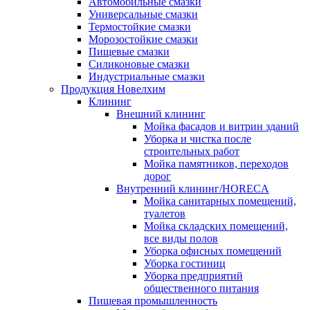
Автомобильные смазки
Универсальные смазки
Термостойкие смазки
Морозостойкие смазки
Пищевые смазки
Силиконовые смазки
Индустриальные смазки
Продукция Новелхим
Клининг
Внешний клининг
Мойка фасадов и витрин зданий
Уборка и чистка после
строительных работ
Мойка памятников, переходов
дорог
Внутренний клининг/HORECA
Мойка санитарных помещений,
туалетов
Мойка складских помещений,
все виды полов
Уборка офисных помещений
Уборка гостиниц
Уборка предприятий
общественного питания
Пищевая промышленность