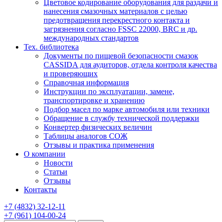
Цветовое кодирование оборудования для раздачи и
нанесения смазочных материалов с целью
предотвращения перекрестного контакта и
загрязнения согласно FSSC 22000, BRC и др.
международных стандартов
Тех. библиотека
Документы по пищевой безопасности смазок
CASSIDA для аудиторов, отдела контроля качества
и проверяющих
Справочная информация
Инструкции по эксплуатации, замене,
транспортировке и хранению
Подбор масел по марке автомобиля или техники
Обращение в службу технической поддержки
Конвертер физических величин
Таблицы аналогов СОЖ
Отзывы и практика применения
О компании
Новости
Статьи
Отзывы
Контакты
+7
(4832)
32-12-11
+7
(961)
104-00-24