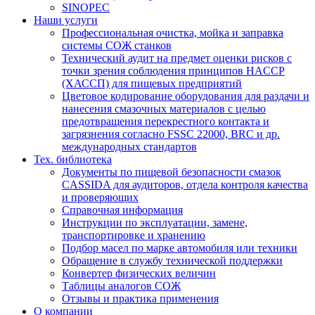
SINOPEC
Наши услуги
Профессиональная очистка, мойка и заправка
системы СОЖ станков
Технический аудит на предмет оценки рисков с
точки зрения соблюдения принципов HACCP
(ХАССП) для пищевых предприятий
Цветовое кодирование оборудования для раздачи и
нанесения смазочных материалов с целью
предотвращения перекрестного контакта и
загрязнения согласно FSSC 22000, BRC и др.
международных стандартов
Тех. библиотека
Документы по пищевой безопасности смазок
CASSIDA для аудиторов, отдела контроля качества
и проверяющих
Справочная информация
Инструкции по эксплуатации, замене,
транспортировке и хранению
Подбор масел по марке автомобиля или техники
Обращение в службу технической поддержки
Конвертер физических величин
Таблицы аналогов СОЖ
Отзывы и практика применения
О компании