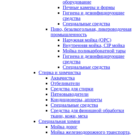
оборудование
Печные камеры и формы
Гигиена и дезинфицирующие
средства
Специальные средства
Пиво, безалкогольная, ликероводочная
промышленность
Наружная мойка (ОРС)
Внутренняя мойка, CIP мойка
Мойка поликарбонатной тары
Гигиена и дезинфицирующие
средства
Специальные средства
Стирка и химчистка
Аквачистка
Отбеливатели
Средства для стирки
Пятновыводители
Кондиционеры, аппреты
Специальные средства
Средства для финишной обработки
ткани, кожи, меха
Специальная химия
Мойка дорог
Мойка железнодорожного транспорта,