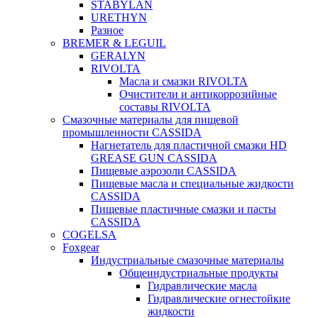
STABYLAN
URETHYN
Разное
BREMER & LEGUIL
GERALYN
RIVOLTA
Масла и смазки RIVOLTA
Очистители и антикоррозийные
составы RIVOLTA
Смазочные материалы для пищевой
промышленности CASSIDA
Нагнетатель для пластичной смазки HD
GREASE GUN CASSIDA
Пищевые аэрозоли CASSIDA
Пищевые масла и специальные жидкости
CASSIDA
Пищевые пластичные смазки и пасты
CASSIDA
COGELSA
Foxgear
Индустриальные смазочные материалы
Общеиндустриальные продукты
Гидравлические масла
Гидравлические огнестойкие
жидкости