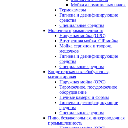
Мойка алюминиевых палок
Термокамеры
Гигиена и дезинфицирующие
средства
Специальные средства
Молочная промышленность
Наружная мойка (ОРС)
Внутренняя мойка, CIP мойка
Мойка серпянок и творож.
мешочков
Гигиена и дезинфицирующие
средства
Специальные средства
Кондитерская и хлебобулочная,
масложировая
Наружная мойка (ОРС)
Таромоечное, посудомоечное
оборудование
Печные камеры и формы
Гигиена и дезинфицирующие
средства
Специальные средства
Пиво, безалкогольная, ликероводочная
промышленность