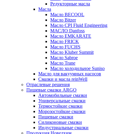
Редукторные масла
Масла
Масло BECOOL
Масло Bitzer
Масло CPI Fluid Engineering
МАСЛО Danfoss
Масло EMKARATE
Масло FRICK
Масло FUCHS
Масло Kluber Summit
Масло Sabroe
Масло Trane
Масло холодильное Suniso
Масло для вакуумных насосов
Смазки и масла reinWell
Отраслевые решения
Пищевые смазки ARGO
Автомобильные смазки
Универсальные смазки
Термостойкие смазки
Морозостойкие смазки
Пищевые смазки
Силиконовые смазки
Индустриальные смазки
Продукция Новелхим