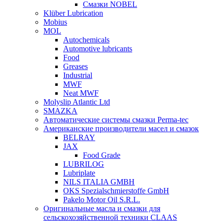
Смазки NOBEL
Klüber Lubrication
Mobius
MOL
Autochemicals
Automotive lubricants
Food
Greases
Industrial
MWF
Neat MWF
Molyslip Atlantic Ltd
SMAZKA
Автоматические системы смазки Perma-tec
Американские производители масел и смазок
BELRAY
JAX
Food Grade
LUBRILOG
Lubriplate
NILS ITALIA GMBH
OKS Spezialschmierstoffe GmbH
Pakelo Motor Oil S.R.L.
Оригинальные масла и смазки для
сельскохозяйственной техники CLAAS