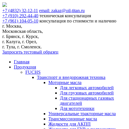
+7
(4832)
32-12-11
email:
zakaz@oil-titan.ru
+7
(910)
292-44-40
техническая консультация
+7
(961)
104-05-10
консультация по стоимости и наличию
г. Москва,
Московская область,
г. Брянск, г. Курск,
г. Калуга, г. Орел,
г. Тула, г. Смоленск.
Запросить тестовый образец
Главная
Продукция
FUCHS
Транспорт и внедорожная техника
Моторные масла
Для легковых автомобилей
Для грузовых автомобилей
Для стационарных газовых
двигателей
Для мототехники
Универсальные тракторные масла
Трансмиссионные масла
Жидкости для АКПП