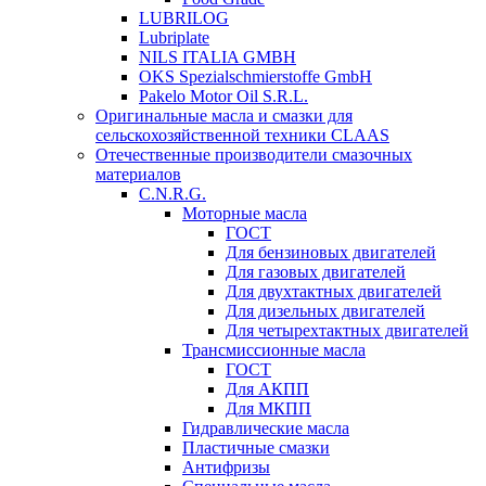
LUBRILOG
Lubriplate
NILS ITALIA GMBH
OKS Spezialschmierstoffe GmbH
Pakelo Motor Oil S.R.L.
Оригинальные масла и смазки для
сельскохозяйственной техники CLAAS
Отечественные производители смазочных
материалов
C.N.R.G.
Моторные масла
ГОСТ
Для бензиновых двигателей
Для газовых двигателей
Для двухтактных двигателей
Для дизельных двигателей
Для четырехтактных двигателей
Трансмиссионные масла
ГОСТ
Для АКПП
Для МКПП
Гидравлические масла
Пластичные смазки
Антифризы