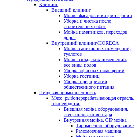
Клининг
Внешний клининг
Мойка фасадов и витрин зданий
Уборка и чистка после
строительных работ
Мойка памятников, переходов
дорог
Внутренний клининг/HORECA
Мойка санитарных помещений,
туалетов
Мойка складских помещений,
все виды полов
Уборка офисных помещений
Уборка гостиниц
Уборка предприятий
общественного питания
Пищевая промышленность
Мясо, рыбоперерабатывающая отрасль,
птицеводство
Внешняя мойка оборудования,
стен, полов, инвентаря
Внутренняя мойка, CIP мойка
Таромоечное оборудование
Рамомоечная машина
Мойка инъекторов