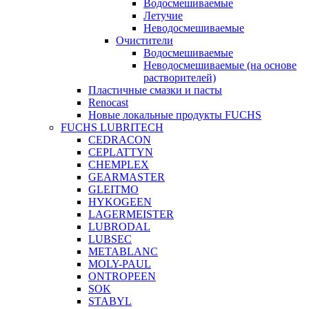
Водосмешиваемые
Летучие
Неводосмешиваемые
Очистители
Водосмешиваемые
Неводосмешиваемые (на основе
растворителей)
Пластичные смазки и пасты
Renocast
Новые локальные продукты FUCHS
FUCHS LUBRITECH
CEDRACON
CEPLATTYN
CHEMPLEX
GEARMASTER
GLEITMO
HYKOGEEN
LAGERMEISTER
LUBRODAL
LUBSEC
METABLANC
MOLY-PAUL
ONTROPEEN
SOK
STABYL