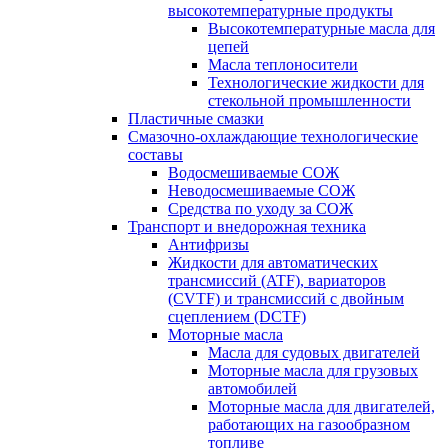
высокотемпературные продукты
Высокотемпературные масла для
цепей
Масла теплоносители
Технологические жидкости для
стекольной промышленности
Пластичные смазки
Смазочно-охлаждающие технологические
составы
Водосмешиваемые СОЖ
Неводосмешиваемые СОЖ
Средства по уходу за СОЖ
Транспорт и внедорожная техника
Антифризы
Жидкости для автоматических
трансмиссий (ATF), вариаторов
(CVTF) и трансмиссий с двойным
сцеплением (DCTF)
Моторные масла
Масла для судовых двигателей
Моторные масла для грузовых
автомобилей
Моторные масла для двигателей,
работающих на газообразном
топливе