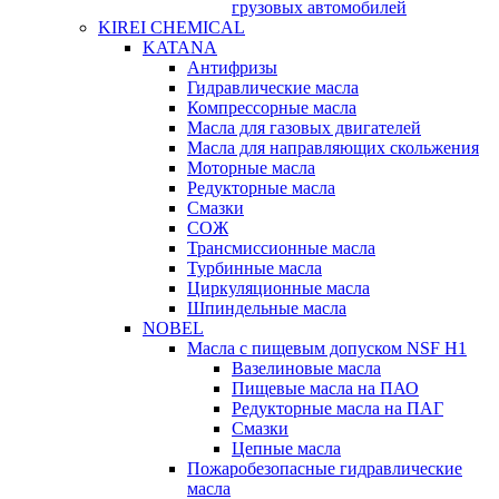
грузовых автомобилей
KIREI CHEMICAL
KATANA
Антифризы
Гидравлические масла
Компрессорные масла
Масла для газовых двигателей
Масла для направляющих скольжения
Моторные масла
Редукторные масла
Смазки
СОЖ
Трансмиссионные масла
Турбинные масла
Циркуляционные масла
Шпиндельные масла
NOBEL
Масла с пищевым допуском NSF H1
Вазелиновые масла
Пищевые масла на ПАО
Редукторные масла на ПАГ
Смазки
Цепные масла
Пожаробезопасные гидравлические
масла