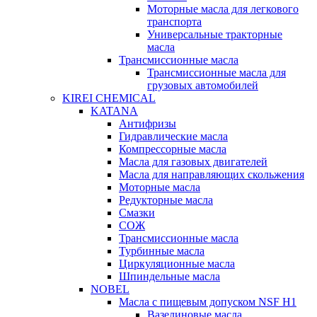
Моторные масла для легкового
транспорта
Универсальные тракторные
масла
Трансмиссионные масла
Трансмиссионные масла для
грузовых автомобилей
KIREI CHEMICAL
KATANA
Антифризы
Гидравлические масла
Компрессорные масла
Масла для газовых двигателей
Масла для направляющих скольжения
Моторные масла
Редукторные масла
Смазки
СОЖ
Трансмиссионные масла
Турбинные масла
Циркуляционные масла
Шпиндельные масла
NOBEL
Масла с пищевым допуском NSF H1
Вазелиновые масла