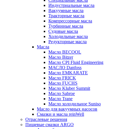
Специальные масла
Индустриальные масла
Вакуумные масла
Тракторные масла
Компрессорные масла
Турбинные масла
Судовые масла
Холодильные масла
Редукторные масла
Масла
Масло BECOOL
Масло Bitzer
Масло CPI Fluid Engineering
МАСЛО Danfoss
Масло EMKARATE
Масло FRICK
Масло FUCHS
Масло Kluber Summit
Масло Sabroe
Масло Trane
Масло холодильное Suniso
Масло для вакуумных насосов
Смазки и масла reinWell
Отраслевые решения
Пищевые смазки ARGO