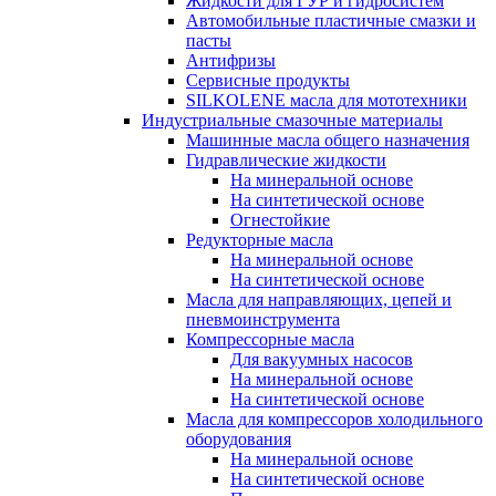
Жидкости для ГУР и гидросистем
Автомобильные пластичные смазки и
пасты
Антифризы
Сервисные продукты
SILKOLENE масла для мототехники
Индустриальные смазочные материалы
Машинные масла общего назначения
Гидравлические жидкости
На минеральной основе
На синтетической основе
Огнестойкие
Редукторные масла
На минеральной основе
На синтетической основе
Масла для направляющих, цепей и
пневмоинструмента
Компрессорные масла
Для вакуумных насосов
На минеральной основе
На синтетической основе
Масла для компрессоров холодильного
оборудования
На минеральной основе
На синтетической основе