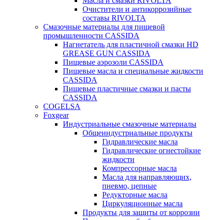
Масла и смазки RIVOLTA
Очистители и антикоррозийные
составы RIVOLTA
Смазочные материалы для пищевой
промышленности CASSIDA
Нагнетатель для пластичной смазки HD
GREASE GUN CASSIDA
Пищевые аэрозоли CASSIDA
Пищевые масла и специальные жидкости
CASSIDA
Пищевые пластичные смазки и пасты
CASSIDA
COGELSA
Foxgear
Индустриальные смазочные материалы
Общеиндустриальные продукты
Гидравлические масла
Гидравлические огнестойкие
жидкости
Компрессорные масла
Масла для направляющих,
пневмо, цепные
Редукторные масла
Циркуляционные масла
Продукты для защиты от коррозии