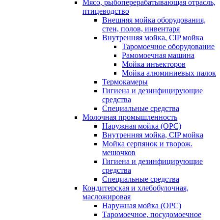
Мясо, рыбоперерабатывающая отрасль,
птицеводство
Внешняя мойка оборудования,
стен, полов, инвентаря
Внутренняя мойка, CIP мойка
Таромоечное оборудование
Рамомоечная машина
Мойка инъекторов
Мойка алюминиевых палок
Термокамеры
Гигиена и дезинфицирующие
средства
Специальные средства
Молочная промышленность
Наружная мойка (ОРС)
Внутренняя мойка, CIP мойка
Мойка серпянок и творож.
мешочков
Гигиена и дезинфицирующие
средства
Специальные средства
Кондитерская и хлебобулочная,
масложировая
Наружная мойка (ОРС)
Таромоечное, посудомоечное