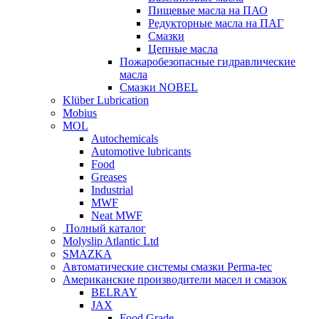
Пищевые масла на ПАО
Редукторные масла на ПАГ
Смазки
Цепные масла
Пожаробезопасные гидравлические
масла
Смазки NOBEL
Klüber Lubrication
Mobius
MOL
Autochemicals
Automotive lubricants
Food
Greases
Industrial
MWF
Neat MWF
Полный каталог
Molyslip Atlantic Ltd
SMAZKA
Автоматические системы смазки Perma-tec
Американские производители масел и смазок
BELRAY
JAX
Food Grade