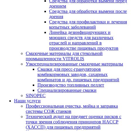
Средства для обработки вымени перед
доением
Средства для обработки вымени после
доения
Средства для профилактики и лечения
копытных заболеваний
Линейка дезинфицирующих и
моющих средств для различных
отраслей и направлений в
производстве пищевых продуктов
Смазочные материалы для стекольной
промышленности VITROLIS
Узкоспециализированные смазочные материалы
Смазки для пресс-грануляторов
комбикормовых заводов, сахарных
комбинатов и др. пищевых предприятий
Производство топливных пеллет
Специализированные смазки
SINOPEC
Наши услуги
Профессиональная очистка, мойка и заправка
системы СОЖ станков
Технический аудит на предмет оценки рисков с
точки зрения соблюдения принципов HACCP
(ХАССП) для пищевых предприятий