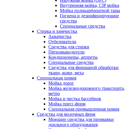
Наружная мойка (ОРС)
Внутренняя мойка, CIP мойка
Мойка поликарбонатной тары
Гигиена и дезинфицирующие
средства
Специальные средства
Стирка и химчистка
Аквачистка
Отбеливатели
Средства для стирки
Пятновыводители
Кондиционеры, аппреты
Специальные средства
Средства для финишной обработки
ткани, кожи, меха
Специальная химия
Мойка дорог
Мойка железнодорожного транспорта,
метро
Мойка и чистка бассейнов
Мойка пресс-форм
Специальная промышленная химия
Средства для молочных ферм
Моющие средства для промывки
доильного оборудования