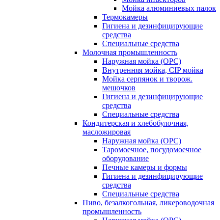
Мойка алюминиевых палок
Термокамеры
Гигиена и дезинфицирующие
средства
Специальные средства
Молочная промышленность
Наружная мойка (ОРС)
Внутренняя мойка, CIP мойка
Мойка серпянок и творож.
мешочков
Гигиена и дезинфицирующие
средства
Специальные средства
Кондитерская и хлебобулочная,
масложировая
Наружная мойка (ОРС)
Таромоечное, посудомоечное
оборудование
Печные камеры и формы
Гигиена и дезинфицирующие
средства
Специальные средства
Пиво, безалкогольная, ликероводочная
промышленность