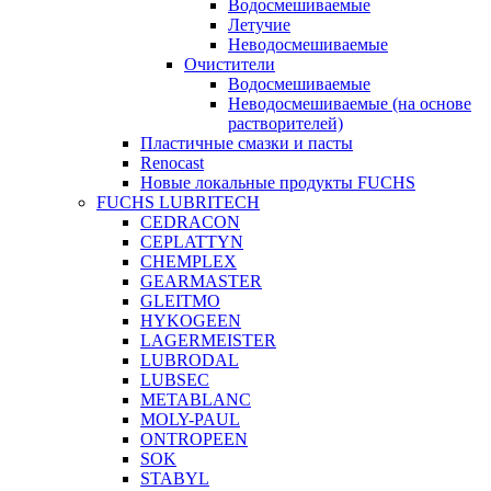
Водосмешиваемые
Летучие
Неводосмешиваемые
Очистители
Водосмешиваемые
Неводосмешиваемые (на основе
растворителей)
Пластичные смазки и пасты
Renocast
Новые локальные продукты FUCHS
FUCHS LUBRITECH
CEDRACON
CEPLATTYN
CHEMPLEX
GEARMASTER
GLEITMO
HYKOGEEN
LAGERMEISTER
LUBRODAL
LUBSEC
METABLANC
MOLY-PAUL
ONTROPEEN
SOK
STABYL