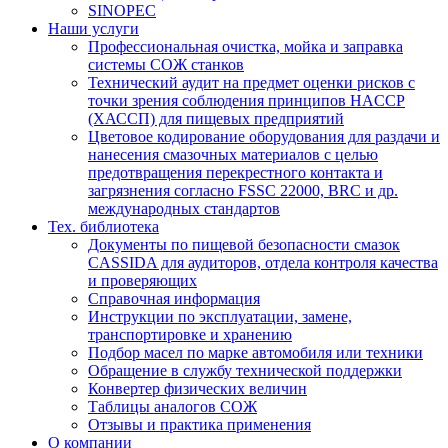
SINOPEC
Наши услуги
Профессиональная очистка, мойка и заправка
системы СОЖ станков
Технический аудит на предмет оценки рисков с
точки зрения соблюдения принципов HACCP
(ХАССП) для пищевых предприятий
Цветовое кодирование оборудования для раздачи и
нанесения смазочных материалов с целью
предотвращения перекрестного контакта и
загрязнения согласно FSSC 22000, BRC и др.
международных стандартов
Тех. библиотека
Документы по пищевой безопасности смазок
CASSIDA для аудиторов, отдела контроля качества
и проверяющих
Справочная информация
Инструкции по эксплуатации, замене,
транспортировке и хранению
Подбор масел по марке автомобиля или техники
Обращение в службу технической поддержки
Конвертер физических величин
Таблицы аналогов СОЖ
Отзывы и практика применения
О компании