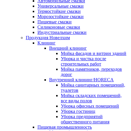
Автомобильные смазки
Универсальные смазки
Термостойкие смазки
Морозостойкие смазки
Пищевые смазки
Силиконовые смазки
Индустриальные смазки
Продукция Новелхим
Клининг
Внешний клининг
Мойка фасадов и витрин зданий
Уборка и чистка после
строительных работ
Мойка памятников, переходов
дорог
Внутренний клининг/HORECA
Мойка санитарных помещений,
туалетов
Мойка складских помещений,
все виды полов
Уборка офисных помещений
Уборка гостиниц
Уборка предприятий
общественного питания
Пищевая промышленность