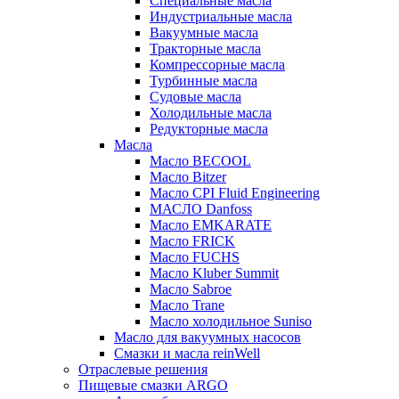
Специальные масла
Индустриальные масла
Вакуумные масла
Тракторные масла
Компрессорные масла
Турбинные масла
Судовые масла
Холодильные масла
Редукторные масла
Масла
Масло BECOOL
Масло Bitzer
Масло CPI Fluid Engineering
МАСЛО Danfoss
Масло EMKARATE
Масло FRICK
Масло FUCHS
Масло Kluber Summit
Масло Sabroe
Масло Trane
Масло холодильное Suniso
Масло для вакуумных насосов
Смазки и масла reinWell
Отраслевые решения
Пищевые смазки ARGO