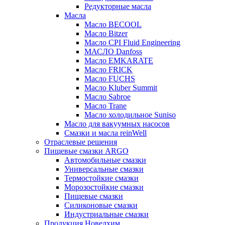
Редукторные масла
Масла
Масло BECOOL
Масло Bitzer
Масло CPI Fluid Engineering
МАСЛО Danfoss
Масло EMKARATE
Масло FRICK
Масло FUCHS
Масло Kluber Summit
Масло Sabroe
Масло Trane
Масло холодильное Suniso
Масло для вакуумных насосов
Смазки и масла reinWell
Отраслевые решения
Пищевые смазки ARGO
Автомобильные смазки
Универсальные смазки
Термостойкие смазки
Морозостойкие смазки
Пищевые смазки
Силиконовые смазки
Индустриальные смазки
Продукция Новелхим