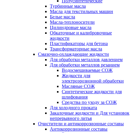
Полусинтетические
Турбинные масла
Масла для текстильных машин
Белые масла
Масла-теплоносители
Цилиндровые масла
Обкаточные и калибровочные
жидкости
Пластификаторы для бетона
Трансформаторные масла
Смазочно-охлаждающие жидкости
Для обработки металлов давлением
Для обработки металлов резанием
Водосмешиваемые СОЖ
Жидкости для
электроэрозионной обработки
Масляные СОЖ
Синтетические жидкости для
шлифования
Средства по уходу за СОЖ
Для холодного проката
Закалочные жидкости и Для установок
непрерывного литья
Очистители и антикоррозионные составы
Антикоррозионные составы