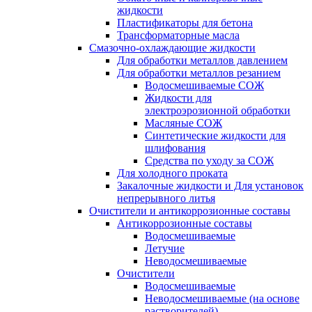
жидкости
Пластификаторы для бетона
Трансформаторные масла
Смазочно-охлаждающие жидкости
Для обработки металлов давлением
Для обработки металлов резанием
Водосмешиваемые СОЖ
Жидкости для
электроэрозионной обработки
Масляные СОЖ
Синтетические жидкости для
шлифования
Средства по уходу за СОЖ
Для холодного проката
Закалочные жидкости и Для установок
непрерывного литья
Очистители и антикоррозионные составы
Антикоррозионные составы
Водосмешиваемые
Летучие
Неводосмешиваемые
Очистители
Водосмешиваемые
Неводосмешиваемые (на основе
растворителей)