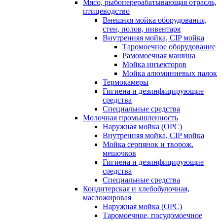
Мясо, рыбоперерабатывающая отрасль,
птицеводство
Внешняя мойка оборудования,
стен, полов, инвентаря
Внутренняя мойка, CIP мойка
Таромоечное оборудование
Рамомоечная машина
Мойка инъекторов
Мойка алюминиевых палок
Термокамеры
Гигиена и дезинфицирующие
средства
Специальные средства
Молочная промышленность
Наружная мойка (ОРС)
Внутренняя мойка, CIP мойка
Мойка серпянок и творож.
мешочков
Гигиена и дезинфицирующие
средства
Специальные средства
Кондитерская и хлебобулочная,
масложировая
Наружная мойка (ОРС)
Таромоечное, посудомоечное