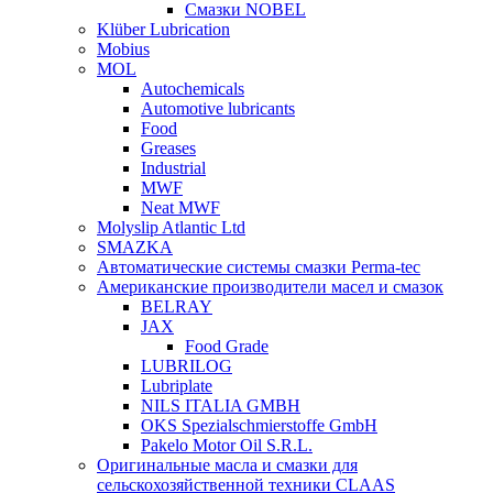
Смазки NOBEL
Klüber Lubrication
Mobius
MOL
Autochemicals
Automotive lubricants
Food
Greases
Industrial
MWF
Neat MWF
Molyslip Atlantic Ltd
SMAZKA
Автоматические системы смазки Perma-tec
Американские производители масел и смазок
BELRAY
JAX
Food Grade
LUBRILOG
Lubriplate
NILS ITALIA GMBH
OKS Spezialschmierstoffe GmbH
Pakelo Motor Oil S.R.L.
Оригинальные масла и смазки для
сельскохозяйственной техники CLAAS