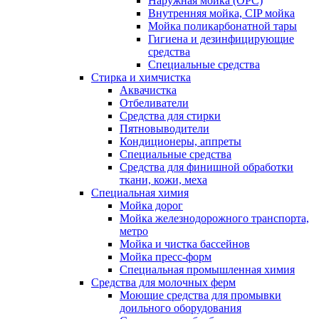
Наружная мойка (ОРС)
Внутренняя мойка, CIP мойка
Мойка поликарбонатной тары
Гигиена и дезинфицирующие
средства
Специальные средства
Стирка и химчистка
Аквачистка
Отбеливатели
Средства для стирки
Пятновыводители
Кондиционеры, аппреты
Специальные средства
Средства для финишной обработки
ткани, кожи, меха
Специальная химия
Мойка дорог
Мойка железнодорожного транспорта,
метро
Мойка и чистка бассейнов
Мойка пресс-форм
Специальная промышленная химия
Средства для молочных ферм
Моющие средства для промывки
доильного оборудования