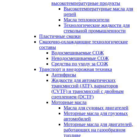
высокотемпературные продукты
Высокотемпературные масла для
цепей
Масла теплоносители
Технологические жидкости для
стекольной промышленности
Пластичные смазки
Смазочно-охлаждающие технологические
составы
Водосмешиваемые СОЖ
Неводосмешиваемые СОЖ
Средства по уходу за СОЖ
Транспорт и внедорожная техника
Антифризы
Жидкости для автоматических
трансмиссий (ATF), вариаторов
(CVTF) и трансмиссий с двойным
сцеплением (DCTF)
Моторные масла
Масла для судовых двигателей
Моторные масла для грузовых
автомобилей
Моторные масла для двигателей,
работающих на газообразном
топливе