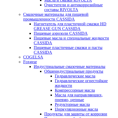
Масла и смазки RIVOLTA
Очистители и антикоррозийные
составы RIVOLTA
Смазочные материалы для пищевой
промышленности CASSIDA
Нагнетатель для пластичной смазки HD
GREASE GUN CASSIDA
Пищевые аэрозоли CASSIDA
Пищевые масла и специальные жидкости
CASSIDA
Пищевые пластичные смазки и пасты
CASSIDA
COGELSA
Foxgear
Индустриальные смазочные материалы
Общеиндустриальные продукты
Гидравлические масла
Гидравлические огнестойкие
жидкости
Компрессорные масла
Масла для направляющих,
пневмо, цепные
Редукторные масла
Циркуляционные масла
Продукты для защиты от коррозии