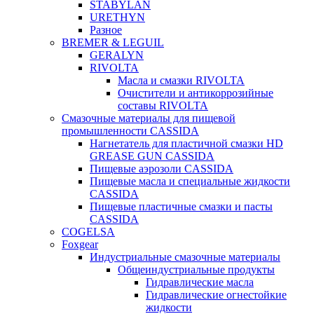
STABYLAN
URETHYN
Разное
BREMER & LEGUIL
GERALYN
RIVOLTA
Масла и смазки RIVOLTA
Очистители и антикоррозийные
составы RIVOLTA
Смазочные материалы для пищевой
промышленности CASSIDA
Нагнетатель для пластичной смазки HD
GREASE GUN CASSIDA
Пищевые аэрозоли CASSIDA
Пищевые масла и специальные жидкости
CASSIDA
Пищевые пластичные смазки и пасты
CASSIDA
COGELSA
Foxgear
Индустриальные смазочные материалы
Общеиндустриальные продукты
Гидравлические масла
Гидравлические огнестойкие
жидкости