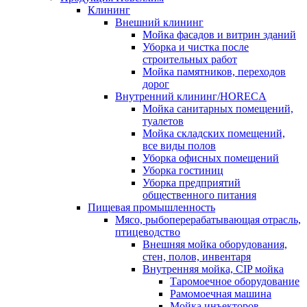
Клининг
Внешний клининг
Мойка фасадов и витрин зданий
Уборка и чистка после
строительных работ
Мойка памятников, переходов
дорог
Внутренний клининг/HORECA
Мойка санитарных помещений,
туалетов
Мойка складских помещений,
все виды полов
Уборка офисных помещений
Уборка гостиниц
Уборка предприятий
общественного питания
Пищевая промышленность
Мясо, рыбоперерабатывающая отрасль,
птицеводство
Внешняя мойка оборудования,
стен, полов, инвентаря
Внутренняя мойка, CIP мойка
Таромоечное оборудование
Рамомоечная машина
Мойка инъекторов