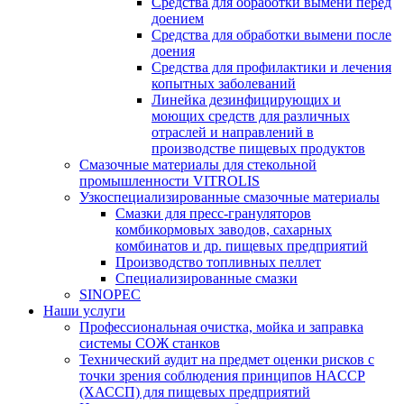
Средства для обработки вымени перед
доением
Средства для обработки вымени после
доения
Средства для профилактики и лечения
копытных заболеваний
Линейка дезинфицирующих и
моющих средств для различных
отраслей и направлений в
производстве пищевых продуктов
Смазочные материалы для стекольной
промышленности VITROLIS
Узкоспециализированные смазочные материалы
Смазки для пресс-грануляторов
комбикормовых заводов, сахарных
комбинатов и др. пищевых предприятий
Производство топливных пеллет
Специализированные смазки
SINOPEC
Наши услуги
Профессиональная очистка, мойка и заправка
системы СОЖ станков
Технический аудит на предмет оценки рисков с
точки зрения соблюдения принципов HACCP
(ХАССП) для пищевых предприятий