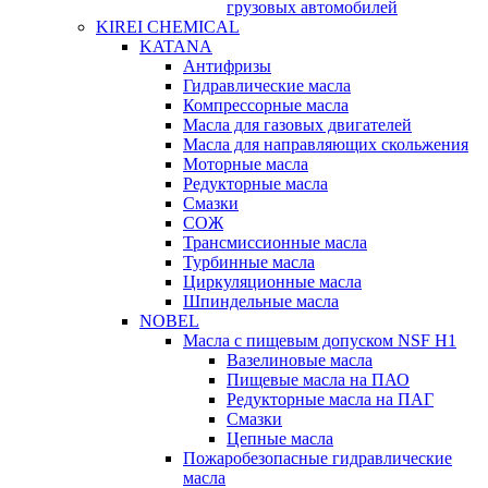
грузовых автомобилей
KIREI CHEMICAL
KATANA
Антифризы
Гидравлические масла
Компрессорные масла
Масла для газовых двигателей
Масла для направляющих скольжения
Моторные масла
Редукторные масла
Смазки
СОЖ
Трансмиссионные масла
Турбинные масла
Циркуляционные масла
Шпиндельные масла
NOBEL
Масла с пищевым допуском NSF H1
Вазелиновые масла
Пищевые масла на ПАО
Редукторные масла на ПАГ
Смазки
Цепные масла
Пожаробезопасные гидравлические
масла