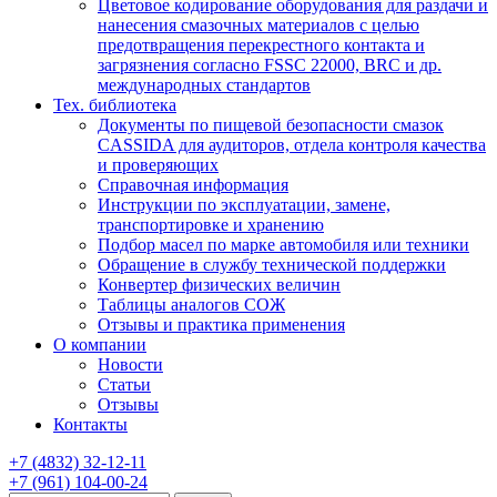
Цветовое кодирование оборудования для раздачи и
нанесения смазочных материалов с целью
предотвращения перекрестного контакта и
загрязнения согласно FSSC 22000, BRC и др.
международных стандартов
Тех. библиотека
Документы по пищевой безопасности смазок
CASSIDA для аудиторов, отдела контроля качества
и проверяющих
Справочная информация
Инструкции по эксплуатации, замене,
транспортировке и хранению
Подбор масел по марке автомобиля или техники
Обращение в службу технической поддержки
Конвертер физических величин
Таблицы аналогов СОЖ
Отзывы и практика применения
О компании
Новости
Статьи
Отзывы
Контакты
+7
(4832)
32-12-11
+7
(961)
104-00-24