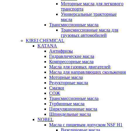
Моторные масла для легкового
транспорта
Универсальные тракторные
масла
Трансмиссионные масла
Трансмиссионные масла для
грузовых автомобилей
KIREI CHEMICAL
KATANA
Антифризы
Гидравлические масла
Компрессорные масла
Масла для газовых двигателей
Масла для направляющих скольжения
Моторные масла
Редукторные масла
Смазки
СОЖ
Трансмиссионные масла
Турбинные масла
Циркуляционные масла
Шпиндельные масла
NOBEL
Масла с пищевым допуском NSF H1
Вазелиновые масла