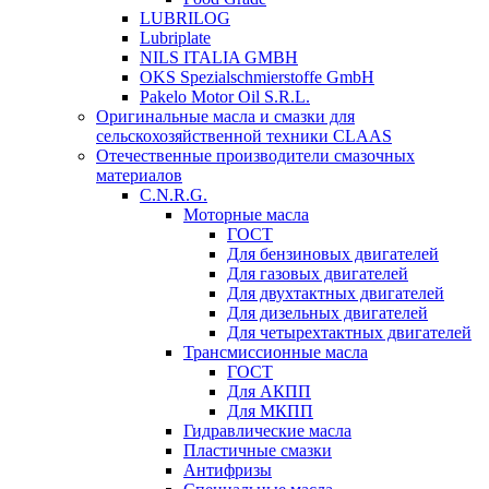
LUBRILOG
Lubriplate
NILS ITALIA GMBH
OKS Spezialschmierstoffe GmbH
Pakelo Motor Oil S.R.L.
Оригинальные масла и смазки для
сельскохозяйственной техники CLAAS
Отечественные производители смазочных
материалов
C.N.R.G.
Моторные масла
ГОСТ
Для бензиновых двигателей
Для газовых двигателей
Для двухтактных двигателей
Для дизельных двигателей
Для четырехтактных двигателей
Трансмиссионные масла
ГОСТ
Для АКПП
Для МКПП
Гидравлические масла
Пластичные смазки
Антифризы