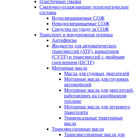
Пластичные смазки
Смазочно-охлаждающие технологические
составы
Водосмешиваемые СОЖ
Неводосмешиваемые СОЖ
Средства по уходу за СОЖ
Транспорт и внедорожная техника
Антифризы
Жидкости для автоматических
трансмиссий (ATF), вариаторов
(CVTF) и трансмиссий с двойным
сцеплением (DCTF)
Моторные масла
Масла для судовых двигателей
Моторные масла для грузовых
автомобилей
Моторные масла для двигателей,
работающих на газообразном
топливе
Моторные масла для легкового
транспорта
Универсальные тракторные
масла
Трансмиссионные масла
Трансмиссионные масла для