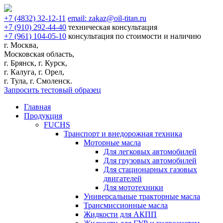
+7
(4832)
32-12-11
email:
zakaz@oil-titan.ru
+7
(910)
292-44-40
техническая консультация
+7
(961)
104-05-10
консультация по стоимости и наличию
г. Москва,
Московская область,
г. Брянск, г. Курск,
г. Калуга, г. Орел,
г. Тула, г. Смоленск.
Запросить тестовый образец
Главная
Продукция
FUCHS
Транспорт и внедорожная техника
Моторные масла
Для легковых автомобилей
Для грузовых автомобилей
Для стационарных газовых
двигателей
Для мототехники
Универсальные тракторные масла
Трансмиссионные масла
Жидкости для АКПП