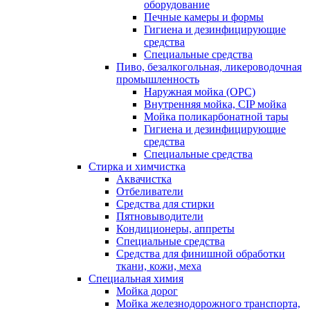
оборудование
Печные камеры и формы
Гигиена и дезинфицирующие
средства
Специальные средства
Пиво, безалкогольная, ликероводочная
промышленность
Наружная мойка (ОРС)
Внутренняя мойка, CIP мойка
Мойка поликарбонатной тары
Гигиена и дезинфицирующие
средства
Специальные средства
Стирка и химчистка
Аквачистка
Отбеливатели
Средства для стирки
Пятновыводители
Кондиционеры, аппреты
Специальные средства
Средства для финишной обработки
ткани, кожи, меха
Специальная химия
Мойка дорог
Мойка железнодорожного транспорта,