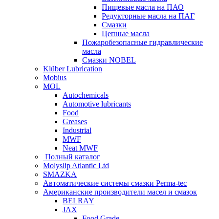
Пищевые масла на ПАО
Редукторные масла на ПАГ
Смазки
Цепные масла
Пожаробезопасные гидравлические
масла
Смазки NOBEL
Klüber Lubrication
Mobius
MOL
Autochemicals
Automotive lubricants
Food
Greases
Industrial
MWF
Neat MWF
Полный каталог
Molyslip Atlantic Ltd
SMAZKA
Автоматические системы смазки Perma-tec
Американские производители масел и смазок
BELRAY
JAX
Food Grade