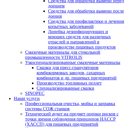
Средства для обработки вымени перед
доением
Средства для обработки вымени после
доения
Средства для профилактики и лечения
копытных заболеваний
Линейка дезинфицирующих и
моющих средств для различных
отраслей и направлений в
производстве пищевых продуктов
Смазочные материалы для стекольной
промышленности VITROLIS
Узкоспециализированные смазочные материалы
Смазки для пресс-грануляторов
комбикормовых заводов, сахарных
комбинатов и др. пищевых предприятий
Производство топливных пеллет
Специализированные смазки
SINOPEC
Наши услуги
Профессиональная очистка, мойка и заправка
системы СОЖ станков
Технический аудит на предмет оценки рисков с
точки зрения соблюдения принципов HACCP
(ХАССП) для пищевых предприятий