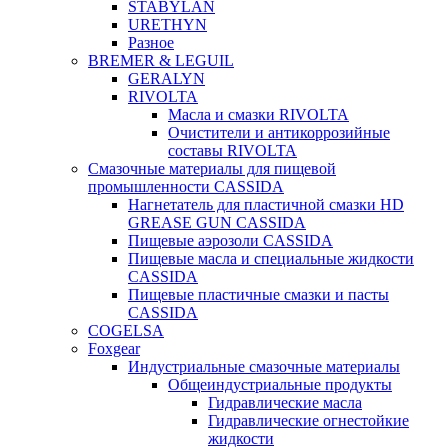
STABYLAN
URETHYN
Разное
BREMER & LEGUIL
GERALYN
RIVOLTA
Масла и смазки RIVOLTA
Очистители и антикоррозийные
составы RIVOLTA
Смазочные материалы для пищевой
промышленности CASSIDA
Нагнетатель для пластичной смазки HD
GREASE GUN CASSIDA
Пищевые аэрозоли CASSIDA
Пищевые масла и специальные жидкости
CASSIDA
Пищевые пластичные смазки и пасты
CASSIDA
COGELSA
Foxgear
Индустриальные смазочные материалы
Общеиндустриальные продукты
Гидравлические масла
Гидравлические огнестойкие
жидкости