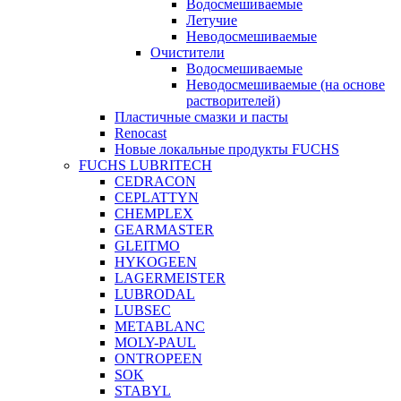
Водосмешиваемые
Летучие
Неводосмешиваемые
Очистители
Водосмешиваемые
Неводосмешиваемые (на основе
растворителей)
Пластичные смазки и пасты
Renocast
Новые локальные продукты FUCHS
FUCHS LUBRITECH
CEDRACON
CEPLATTYN
CHEMPLEX
GEARMASTER
GLEITMO
HYKOGEEN
LAGERMEISTER
LUBRODAL
LUBSEC
METABLANC
MOLY-PAUL
ONTROPEEN
SOK
STABYL