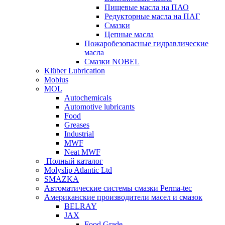
Пищевые масла на ПАО
Редукторные масла на ПАГ
Смазки
Цепные масла
Пожаробезопасные гидравлические
масла
Смазки NOBEL
Klüber Lubrication
Mobius
MOL
Autochemicals
Automotive lubricants
Food
Greases
Industrial
MWF
Neat MWF
Полный каталог
Molyslip Atlantic Ltd
SMAZKA
Автоматические системы смазки Perma-tec
Американские производители масел и смазок
BELRAY
JAX
Food Grade