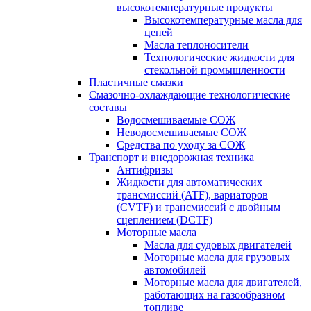
высокотемпературные продукты
Высокотемпературные масла для
цепей
Масла теплоносители
Технологические жидкости для
стекольной промышленности
Пластичные смазки
Смазочно-охлаждающие технологические
составы
Водосмешиваемые СОЖ
Неводосмешиваемые СОЖ
Средства по уходу за СОЖ
Транспорт и внедорожная техника
Антифризы
Жидкости для автоматических
трансмиссий (ATF), вариаторов
(CVTF) и трансмиссий с двойным
сцеплением (DCTF)
Моторные масла
Масла для судовых двигателей
Моторные масла для грузовых
автомобилей
Моторные масла для двигателей,
работающих на газообразном
топливе