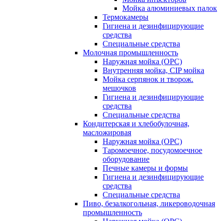
Мойка алюминиевых палок
Термокамеры
Гигиена и дезинфицирующие
средства
Специальные средства
Молочная промышленность
Наружная мойка (ОРС)
Внутренняя мойка, CIP мойка
Мойка серпянок и творож.
мешочков
Гигиена и дезинфицирующие
средства
Специальные средства
Кондитерская и хлебобулочная,
масложировая
Наружная мойка (ОРС)
Таромоечное, посудомоечное
оборудование
Печные камеры и формы
Гигиена и дезинфицирующие
средства
Специальные средства
Пиво, безалкогольная, ликероводочная
промышленность