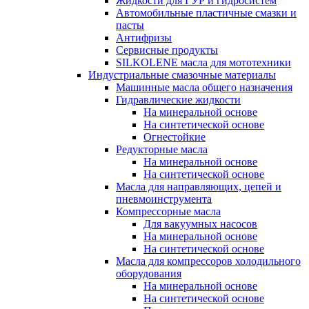
Жидкости для ГУР и гидросистем
Автомобильные пластичные смазки и
пасты
Антифризы
Сервисные продукты
SILKOLENE масла для мототехники
Индустриальные смазочные материалы
Машинные масла общего назначения
Гидравлические жидкости
На минеральной основе
На синтетической основе
Огнестойкие
Редукторные масла
На минеральной основе
На синтетической основе
Масла для направляющих, цепей и
пневмоинструмента
Компрессорные масла
Для вакуумных насосов
На минеральной основе
На синтетической основе
Масла для компрессоров холодильного
оборудования
На минеральной основе
На синтетической основе