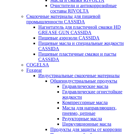
Масла и смазки RIVOLTA
Очистители и антикоррозийные
составы RIVOLTA
Смазочные материалы для пищевой
промышленности CASSIDA
Нагнетатель для пластичной смазки HD
GREASE GUN CASSIDA
Пищевые аэрозоли CASSIDA
Пищевые масла и специальные жидкости
CASSIDA
Пищевые пластичные смазки и пасты
CASSIDA
COGELSA
Foxgear
Индустриальные смазочные материалы
Общеиндустриальные продукты
Гидравлические масла
Гидравлические огнестойкие
жидкости
Компрессорные масла
Масла для направляющих,
пневмо, цепные
Редукторные масла
Циркуляционные масла
Продукты для защиты от коррозии