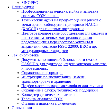
SINOPEC
Наши услуги
Профессиональная очистка, мойка и заправка
системы СОЖ станков
Технический аудит на предмет оценки рисков с
точки зрения соблюдения принципов HACCP
(ХАССП) для пищевых предприятий
Цветовое кодирование оборудования для раздачи и
нанесения смазочных материалов с целью
предотвращения перекрестного контакта и
загрязнения согласно FSSC 22000, BRC и др.
международных стандартов
Тех. библиотека
Документы по пищевой безопасности смазок
CASSIDA для аудиторов, отдела контроля качества
и проверяющих
Справочная информация
Инструкции по эксплуатации, замене,
транспортировке и хранению
Подбор масел по марке автомобиля или техники
Обращение в службу технической поддержки
Конвертер физических величин
Таблицы аналогов СОЖ
Отзывы и практика применения
О компании