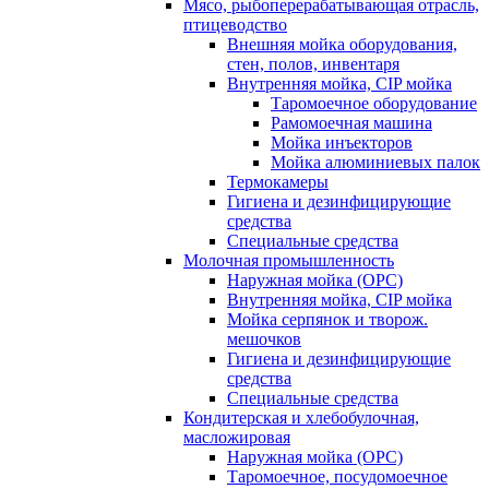
Мясо, рыбоперерабатывающая отрасль,
птицеводство
Внешняя мойка оборудования,
стен, полов, инвентаря
Внутренняя мойка, CIP мойка
Таромоечное оборудование
Рамомоечная машина
Мойка инъекторов
Мойка алюминиевых палок
Термокамеры
Гигиена и дезинфицирующие
средства
Специальные средства
Молочная промышленность
Наружная мойка (ОРС)
Внутренняя мойка, CIP мойка
Мойка серпянок и творож.
мешочков
Гигиена и дезинфицирующие
средства
Специальные средства
Кондитерская и хлебобулочная,
масложировая
Наружная мойка (ОРС)
Таромоечное, посудомоечное