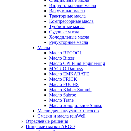
Специальные масла
Индустриальные масла
Вакуумные масла
Тракторные масла
Компрессорные масла
Турбинные масла
Судовые масла
Холодильные масла
Редукторные масла
Масла
Масло BECOOL
Масло Bitzer
Масло CPI Fluid Engineering
МАСЛО Danfoss
Масло EMKARATE
Масло FRICK
Масло FUCHS
Масло Kluber Summit
Масло Sabroe
Масло Trane
Масло холодильное Suniso
Масло для вакуумных насосов
Смазки и масла reinWell
Отраслевые решения
Пищевые смазки ARGO