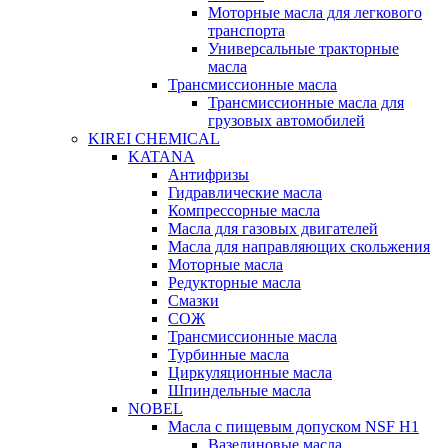
Моторные масла для легкового
транспорта
Универсальные тракторные
масла
Трансмиссионные масла
Трансмиссионные масла для
грузовых автомобилей
KIREI CHEMICAL
KATANA
Антифризы
Гидравлические масла
Компрессорные масла
Масла для газовых двигателей
Масла для направляющих скольжения
Моторные масла
Редукторные масла
Смазки
СОЖ
Трансмиссионные масла
Турбинные масла
Циркуляционные масла
Шпиндельные масла
NOBEL
Масла с пищевым допуском NSF H1
Вазелиновые масла