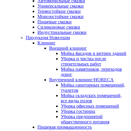
Автомобильные смазки
Универсальные смазки
Термостойкие смазки
Морозостойкие смазки
Пищевые смазки
Силиконовые смазки
Индустриальные смазки
Продукция Новелхим
Клининг
Внешний клининг
Мойка фасадов и витрин зданий
Уборка и чистка после
строительных работ
Мойка памятников, переходов
дорог
Внутренний клининг/HORECA
Мойка санитарных помещений,
туалетов
Мойка складских помещений,
все виды полов
Уборка офисных помещений
Уборка гостиниц
Уборка предприятий
общественного питания
Пищевая промышленность