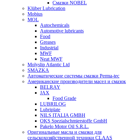
Смазки NOBEL
Klüber Lubrication
Mobius
MOL
Autochemicals
Automotive lubricants
Food
Greases
Industrial
MWF
Neat MWF
Molyslip Atlantic Ltd
SMAZKA
Автоматические системы смазки Perma-tec
Американские производители масел и смазок
BELRAY
JAX
Food Grade
LUBRILOG
Lubriplate
NILS ITALIA GMBH
OKS Spezialschmierstoffe GmbH
Pakelo Motor Oil S.R.L.
Оригинальные масла и смазки для
сельскохозяйственной техники CLAAS