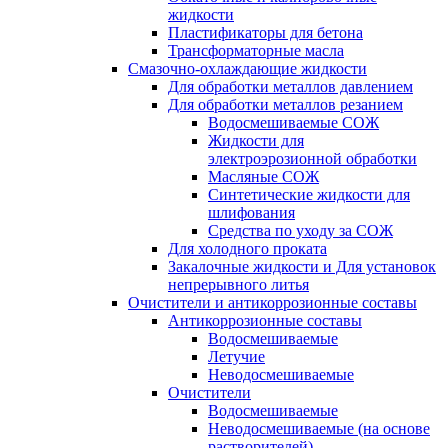
жидкости
Пластификаторы для бетона
Трансформаторные масла
Смазочно-охлаждающие жидкости
Для обработки металлов давлением
Для обработки металлов резанием
Водосмешиваемые СОЖ
Жидкости для
электроэрозионной обработки
Масляные СОЖ
Синтетические жидкости для
шлифования
Средства по уходу за СОЖ
Для холодного проката
Закалочные жидкости и Для установок
непрерывного литья
Очистители и антикоррозионные составы
Антикоррозионные составы
Водосмешиваемые
Летучие
Неводосмешиваемые
Очистители
Водосмешиваемые
Неводосмешиваемые (на основе
растворителей)