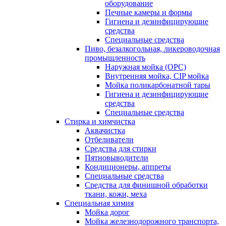
оборудование
Печные камеры и формы
Гигиена и дезинфицирующие
средства
Специальные средства
Пиво, безалкогольная, ликероводочная
промышленность
Наружная мойка (ОРС)
Внутренняя мойка, CIP мойка
Мойка поликарбонатной тары
Гигиена и дезинфицирующие
средства
Специальные средства
Стирка и химчистка
Аквачистка
Отбеливатели
Средства для стирки
Пятновыводители
Кондиционеры, аппреты
Специальные средства
Средства для финишной обработки
ткани, кожи, меха
Специальная химия
Мойка дорог
Мойка железнодорожного транспорта,