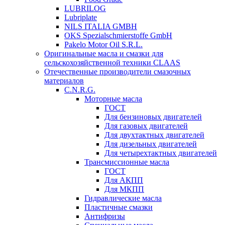
LUBRILOG
Lubriplate
NILS ITALIA GMBH
OKS Spezialschmierstoffe GmbH
Pakelo Motor Oil S.R.L.
Оригинальные масла и смазки для
сельскохозяйственной техники CLAAS
Отечественные производители смазочных
материалов
C.N.R.G.
Моторные масла
ГОСТ
Для бензиновых двигателей
Для газовых двигателей
Для двухтактных двигателей
Для дизельных двигателей
Для четырехтактных двигателей
Трансмиссионные масла
ГОСТ
Для АКПП
Для МКПП
Гидравлические масла
Пластичные смазки
Антифризы