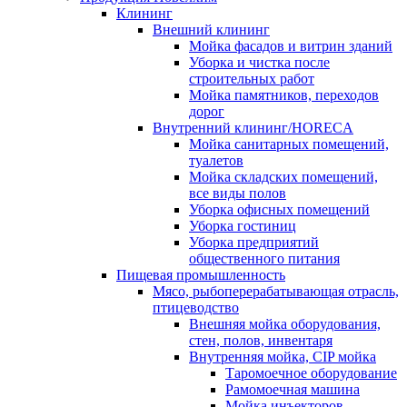
Клининг
Внешний клининг
Мойка фасадов и витрин зданий
Уборка и чистка после
строительных работ
Мойка памятников, переходов
дорог
Внутренний клининг/HORECA
Мойка санитарных помещений,
туалетов
Мойка складских помещений,
все виды полов
Уборка офисных помещений
Уборка гостиниц
Уборка предприятий
общественного питания
Пищевая промышленность
Мясо, рыбоперерабатывающая отрасль,
птицеводство
Внешняя мойка оборудования,
стен, полов, инвентаря
Внутренняя мойка, CIP мойка
Таромоечное оборудование
Рамомоечная машина
Мойка инъекторов