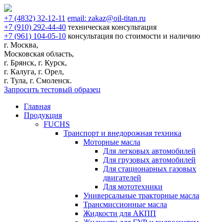
+7
(4832)
32-12-11
email:
zakaz@oil-titan.ru
+7
(910)
292-44-40
техническая консультация
+7
(961)
104-05-10
консультация по стоимости и наличию
г. Москва,
Московская область,
г. Брянск, г. Курск,
г. Калуга, г. Орел,
г. Тула, г. Смоленск.
Запросить тестовый образец
Главная
Продукция
FUCHS
Транспорт и внедорожная техника
Моторные масла
Для легковых автомобилей
Для грузовых автомобилей
Для стационарных газовых
двигателей
Для мототехники
Универсальные тракторные масла
Трансмиссионные масла
Жидкости для АКПП