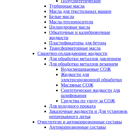
Полусинтетические
Турбинные масла
Масла для текстильных машин
Белые масла
Масла-теплоносители
Цилиндровые масла
Обкаточные и калибровочные
жидкости
Пластификаторы для бетона
Трансформаторные масла
Смазочно-охлаждающие жидкости
Для обработки металлов давлением
Для обработки металлов резанием
Водосмешиваемые СОЖ
Жидкости для
электроэрозионной обработки
Масляные СОЖ
Синтетические жидкости для
шлифования
Средства по уходу за СОЖ
Для холодного проката
Закалочные жидкости и Для установок
непрерывного литья
Очистители и антикоррозионные составы
Антикоррозионные составы