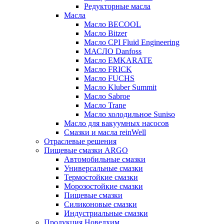
Редукторные масла
Масла
Масло BECOOL
Масло Bitzer
Масло CPI Fluid Engineering
МАСЛО Danfoss
Масло EMKARATE
Масло FRICK
Масло FUCHS
Масло Kluber Summit
Масло Sabroe
Масло Trane
Масло холодильное Suniso
Масло для вакуумных насосов
Смазки и масла reinWell
Отраслевые решения
Пищевые смазки ARGO
Автомобильные смазки
Универсальные смазки
Термостойкие смазки
Морозостойкие смазки
Пищевые смазки
Силиконовые смазки
Индустриальные смазки
Продукция Новелхим