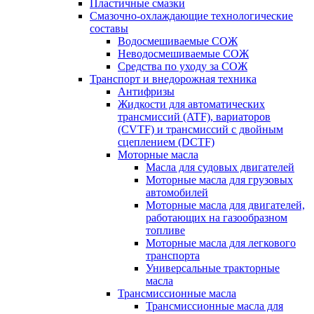
Пластичные смазки
Смазочно-охлаждающие технологические
составы
Водосмешиваемые СОЖ
Неводосмешиваемые СОЖ
Средства по уходу за СОЖ
Транспорт и внедорожная техника
Антифризы
Жидкости для автоматических
трансмиссий (ATF), вариаторов
(CVTF) и трансмиссий с двойным
сцеплением (DCTF)
Моторные масла
Масла для судовых двигателей
Моторные масла для грузовых
автомобилей
Моторные масла для двигателей,
работающих на газообразном
топливе
Моторные масла для легкового
транспорта
Универсальные тракторные
масла
Трансмиссионные масла
Трансмиссионные масла для