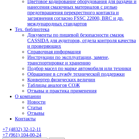
Цветовое кодирование оборудования для раздачи и
нанесения смазочных материалов с целью
предотвращения перекрестного контакта и
загрязнения согласно FSSC 22000, BRC и др.
международных стандартов
Тех. библиотека
Документы по пищевой безопасности смазок
CASSIDA для аудиторов, отдела контроля качества
и проверяющих
Справочная информация
Инструкции по эксплуатации, замене,
транспортировке и хранению
Подбор масел по марке автомобиля или техники
Обращение в службу технической поддержки
Конвертер физических величин
Таблицы аналогов СОЖ
Отзывы и практика применения
О компании
Новости
Статьи
Отзывы
Контакты
+7
(4832)
32-12-11
+7
(961)
104-00-24