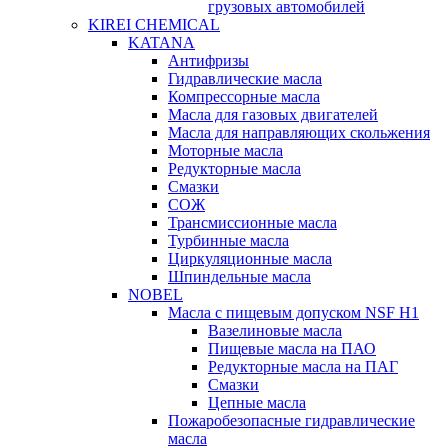
грузовых автомобилей
KIREI CHEMICAL
KATANA
Антифризы
Гидравлические масла
Компрессорные масла
Масла для газовых двигателей
Масла для направляющих скольжения
Моторные масла
Редукторные масла
Смазки
СОЖ
Трансмиссионные масла
Турбинные масла
Циркуляционные масла
Шпиндельные масла
NOBEL
Масла с пищевым допуском NSF H1
Вазелиновые масла
Пищевые масла на ПАО
Редукторные масла на ПАГ
Смазки
Цепные масла
Пожаробезопасные гидравлические
масла