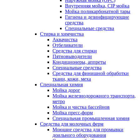
Наружная мойка (ОРС)
Внутренняя мойка, CIP мойка
Мойка поликарбонатной тары
Гигиена и дезинфицирующие
средства
Специальные средства
Стирка и химчистка
Аквачистка
Отбеливатели
Средства для стирки
Пятновыводители
Кондиционеры, аппреты
Специальные средства
Средства для финишной обработки
ткани, кожи, меха
Специальная химия
Мойка дорог
Мойка железнодорожного транспорта,
метро
Мойка и чистка бассейнов
Мойка пресс-форм
Специальная промышленная химия
Средства для молочных ферм
Моющие средства для промывки
доильного оборудования