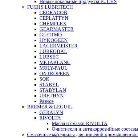
Новые локальные продукты FUCHS
FUCHS LUBRITECH
CEDRACON
CEPLATTYN
CHEMPLEX
GEARMASTER
GLEITMO
HYKOGEEN
LAGERMEISTER
LUBRODAL
LUBSEC
METABLANC
MOLY-PAUL
ONTROPEEN
SOK
STABYL
STABYLAN
URETHYN
Разное
BREMER & LEGUIL
GERALYN
RIVOLTA
Масла и смазки RIVOLTA
Очистители и антикоррозийные соста
Смазочные материалы для пищевой промышленно