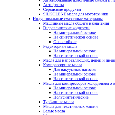
Автомобильные пластичные смазки и п
Антифризы
Сервисные продукты
SILKOLENE масла для мототехники
Индустриальные смазочные материалы
Машинные масла общего назначения
Гидравлические жидкости
На минеральной основе
На синтетической основе
Огнестойкие
Редукторные масла
На минеральной основе
На синтетической основе
Масла для направляющих, цепей и пне
Компрессорные масла
Для вакуумных насосов
На минеральной основе
На синтетической основе
Масла для компрессоров холодильного 
На минеральной основе
На синтетической основе
Полусинтетические
Турбинные масла
Масла для текстильных машин
Белые масла