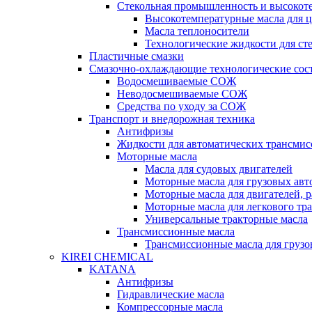
Стекольная промышленность и высокот
Высокотемпературные масла для 
Масла теплоносители
Технологические жидкости для с
Пластичные смазки
Смазочно-охлаждающие технологические сос
Водосмешиваемые СОЖ
Неводосмешиваемые СОЖ
Средства по уходу за СОЖ
Транспорт и внедорожная техника
Антифризы
Жидкости для автоматических трансмис
Моторные масла
Масла для судовых двигателей
Моторные масла для грузовых ав
Моторные масла для двигателей, 
Моторные масла для легкового тр
Универсальные тракторные масла
Трансмиссионные масла
Трансмиссионные масла для груз
KIREI CHEMICAL
KATANA
Антифризы
Гидравлические масла
Компрессорные масла