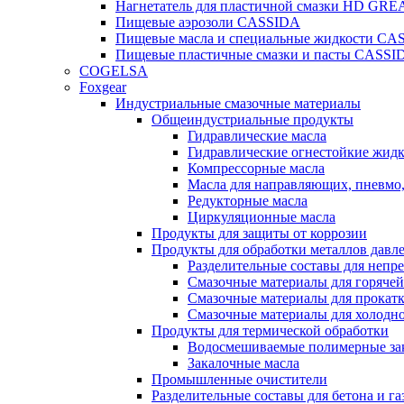
Нагнетатель для пластичной смазки HD G
Пищевые аэрозоли CASSIDA
Пищевые масла и специальные жидкости CA
Пищевые пластичные смазки и пасты CASSI
COGELSA
Foxgear
Индустриальные смазочные материалы
Общеиндустриальные продукты
Гидравлические масла
Гидравлические огнестойкие жид
Компрессорные масла
Масла для направляющих, пневмо
Редукторные масла
Циркуляционные масла
Продукты для защиты от коррозии
Продукты для обработки металлов давл
Разделительные составы для непр
Смазочные материалы для горячей
Смазочные материалы для прокат
Смазочные материалы для холодн
Продукты для термической обработки
Водосмешиваемые полимерные за
Закалочные масла
Промышленные очистители
Разделительные составы для бетона и га