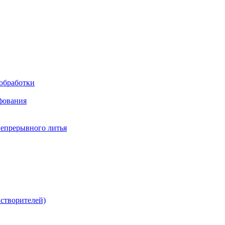
обработки
фования
непрерывного литья
створителей)