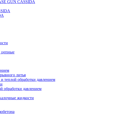
REASE GUN CASSIDA
SSIDA
DA
кости
, цепные
ением
ерывного литья
 и теплой обработки давлением
ки
ой обработки давлением
калочные жидкости
зобетона