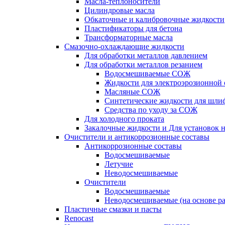
Масла-теплоносители
Цилиндровые масла
Обкаточные и калибровочные жидкости
Пластификаторы для бетона
Трансформаторные масла
Смазочно-охлаждающие жидкости
Для обработки металлов давлением
Для обработки металлов резанием
Водосмешиваемые СОЖ
Жидкости для электроэрозионной 
Масляные СОЖ
Синтетические жидкости для шли
Средства по уходу за СОЖ
Для холодного проката
Закалочные жидкости и Для установок 
Очистители и антикоррозионные составы
Антикоррозионные составы
Водосмешиваемые
Летучие
Неводосмешиваемые
Очистители
Водосмешиваемые
Неводосмешиваемые (на основе ра
Пластичные смазки и пасты
Renocast