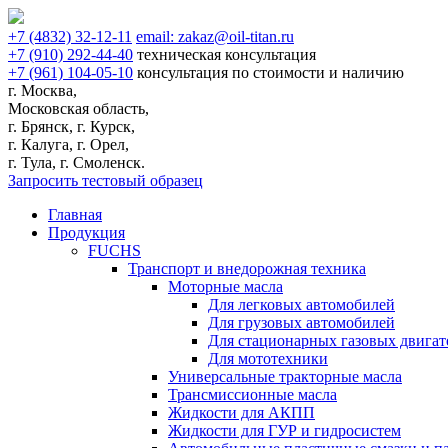
+7
(4832)
32-12-11
email:
zakaz@oil-titan.ru
+7
(910)
292-44-40
техническая консультация
+7
(961)
104-05-10
консультация по стоимости и наличию
г. Москва,
Московская область,
г. Брянск, г. Курск,
г. Калуга, г. Орел,
г. Тула, г. Смоленск.
Запросить тестовый образец
Главная
Продукция
FUCHS
Транспорт и внедорожная техника
Моторные масла
Для легковых автомобилей
Для грузовых автомобилей
Для стационарных газовых двигат
Для мототехники
Универсальные тракторные масла
Трансмиссионные масла
Жидкости для АКПП
Жидкости для ГУР и гидросистем