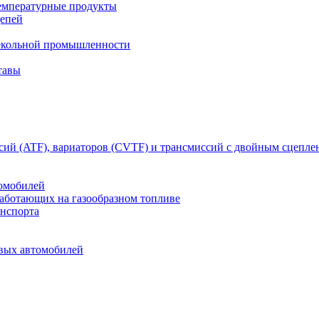
емпературные продукты
цепей
текольной промышленности
тавы
сий (ATF), вариаторов (CVTF) и трансмиссий с двойным сцепл
томобилей
работающих на газообразном топливе
анспорта
овых автомобилей