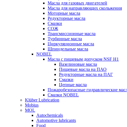
Масла для газовых двигателей
Масла для направляющих скольжения
Моторные масла
Редукторные масла
Смазки
СОЖ
Трансмиссионные масла
Турбинные масла
Циркуляционные масла
Шпиндельные масла
NOBEL
Масла с пищевым допуском NSF H1
Вазелиновые масла
Пищевые масла на ПАО
Редукторные масла на ПАГ
Смазки
Цепные масла
Пожаробезопасные гидравлические мас
Смазки NOBEL
Klüber Lubrication
Mobius
MOL
Autochemicals
Automotive lubricants
Food