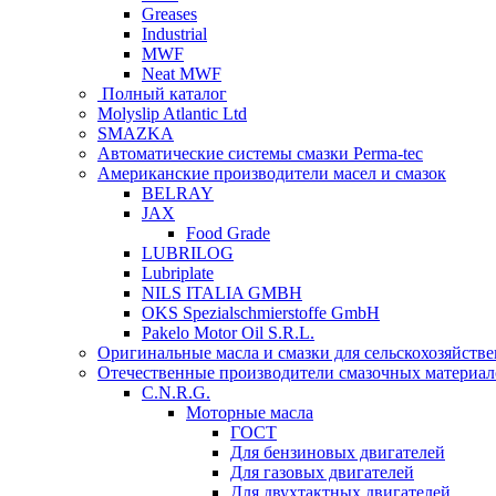
Greases
Industrial
MWF
Neat MWF
Полный каталог
Molyslip Atlantic Ltd
SMAZKA
Автоматические системы смазки Perma-tec
Американские производители масел и смазок
BELRAY
JAX
Food Grade
LUBRILOG
Lubriplate
NILS ITALIA GMBH
OKS Spezialschmierstoffe GmbH
Pakelo Motor Oil S.R.L.
Оригинальные масла и смазки для сельскохозяйст
Отечественные производители смазочных материал
C.N.R.G.
Моторные масла
ГОСТ
Для бензиновых двигателей
Для газовых двигателей
Для двухтактных двигателей