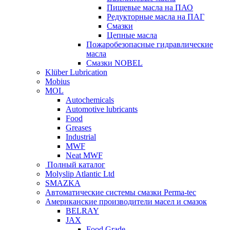
Пищевые масла на ПАО
Редукторные масла на ПАГ
Смазки
Цепные масла
Пожаробезопасные гидравлические
масла
Смазки NOBEL
Klüber Lubrication
Mobius
MOL
Autochemicals
Automotive lubricants
Food
Greases
Industrial
MWF
Neat MWF
Полный каталог
Molyslip Atlantic Ltd
SMAZKA
Автоматические системы смазки Perma-tec
Американские производители масел и смазок
BELRAY
JAX
Food Grade