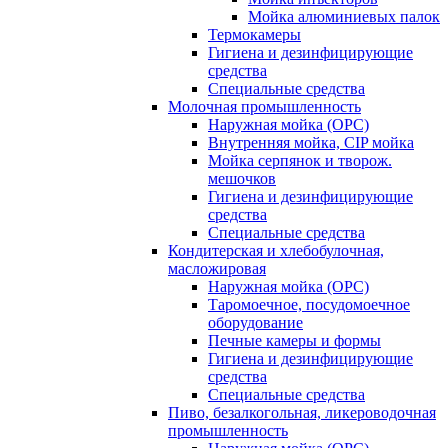
Мойка алюминиевых палок
Термокамеры
Гигиена и дезинфицирующие
средства
Специальные средства
Молочная промышленность
Наружная мойка (ОРС)
Внутренняя мойка, CIP мойка
Мойка серпянок и творож.
мешочков
Гигиена и дезинфицирующие
средства
Специальные средства
Кондитерская и хлебобулочная,
масложировая
Наружная мойка (ОРС)
Таромоечное, посудомоечное
оборудование
Печные камеры и формы
Гигиена и дезинфицирующие
средства
Специальные средства
Пиво, безалкогольная, ликероводочная
промышленность