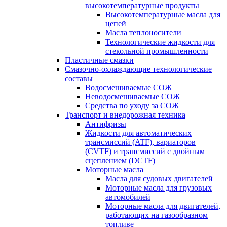
высокотемпературные продукты
Высокотемпературные масла для
цепей
Масла теплоносители
Технологические жидкости для
стекольной промышленности
Пластичные смазки
Смазочно-охлаждающие технологические
составы
Водосмешиваемые СОЖ
Неводосмешиваемые СОЖ
Средства по уходу за СОЖ
Транспорт и внедорожная техника
Антифризы
Жидкости для автоматических
трансмиссий (ATF), вариаторов
(CVTF) и трансмиссий с двойным
сцеплением (DCTF)
Моторные масла
Масла для судовых двигателей
Моторные масла для грузовых
автомобилей
Моторные масла для двигателей,
работающих на газообразном
топливе