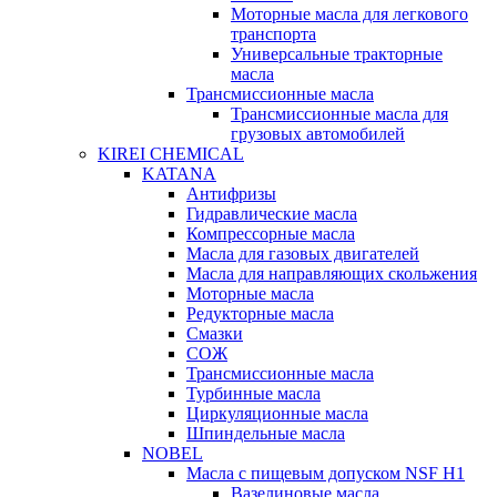
Моторные масла для легкового
транспорта
Универсальные тракторные
масла
Трансмиссионные масла
Трансмиссионные масла для
грузовых автомобилей
KIREI CHEMICAL
KATANA
Антифризы
Гидравлические масла
Компрессорные масла
Масла для газовых двигателей
Масла для направляющих скольжения
Моторные масла
Редукторные масла
Смазки
СОЖ
Трансмиссионные масла
Турбинные масла
Циркуляционные масла
Шпиндельные масла
NOBEL
Масла с пищевым допуском NSF H1
Вазелиновые масла