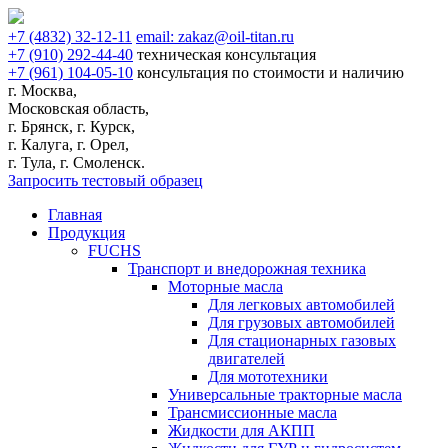
+7
(4832)
32-12-11
email:
zakaz@oil-titan.ru
+7
(910)
292-44-40
техническая консультация
+7
(961)
104-05-10
консультация по стоимости и наличию
г. Москва,
Московская область,
г. Брянск, г. Курск,
г. Калуга, г. Орел,
г. Тула, г. Смоленск.
Запросить тестовый образец
Главная
Продукция
FUCHS
Транспорт и внедорожная техника
Моторные масла
Для легковых автомобилей
Для грузовых автомобилей
Для стационарных газовых
двигателей
Для мототехники
Универсальные тракторные масла
Трансмиссионные масла
Жидкости для АКПП