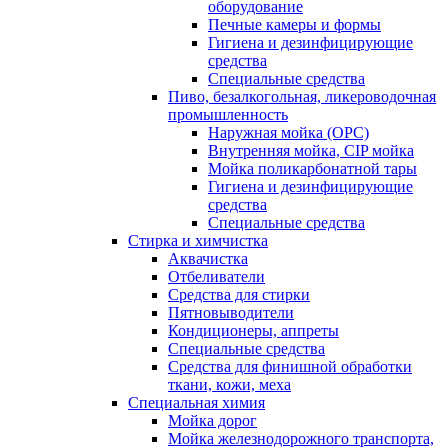
оборудование
Печные камеры и формы
Гигиена и дезинфицирующие
средства
Специальные средства
Пиво, безалкогольная, ликероводочная
промышленность
Наружная мойка (ОРС)
Внутренняя мойка, CIP мойка
Мойка поликарбонатной тары
Гигиена и дезинфицирующие
средства
Специальные средства
Стирка и химчистка
Аквачистка
Отбеливатели
Средства для стирки
Пятновыводители
Кондиционеры, аппреты
Специальные средства
Средства для финишной обработки
ткани, кожи, меха
Специальная химия
Мойка дорог
Мойка железнодорожного транспорта,