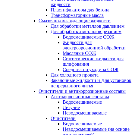
жидкости
Пластификаторы для бетона
Трансформаторные масла
Смазочно-охлаждающие жидкости
Для обработки металлов давлением
Для обработки металлов резанием
Водосмешиваемые СОЖ
Жидкости для
электроэрозионной обработки
Масляные СОЖ
Синтетические жидкости для
шлифования
Средства по уходу за СОЖ
Для холодного проката
Закалочные жидкости и Для установок
непрерывного литья
Очистители и антикоррозионные составы
Антикоррозионные составы
Водосмешиваемые
Летучие
Неводосмешиваемые
Очистители
Водосмешиваемые
Неводосмешиваемые (на основе
растворителей)