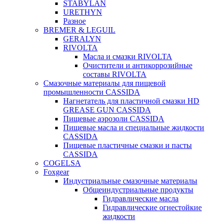
STABYLAN
URETHYN
Разное
BREMER & LEGUIL
GERALYN
RIVOLTA
Масла и смазки RIVOLTA
Очистители и антикоррозийные
составы RIVOLTA
Смазочные материалы для пищевой
промышленности CASSIDA
Нагнетатель для пластичной смазки HD
GREASE GUN CASSIDA
Пищевые аэрозоли CASSIDA
Пищевые масла и специальные жидкости
CASSIDA
Пищевые пластичные смазки и пасты
CASSIDA
COGELSA
Foxgear
Индустриальные смазочные материалы
Общеиндустриальные продукты
Гидравлические масла
Гидравлические огнестойкие
жидкости