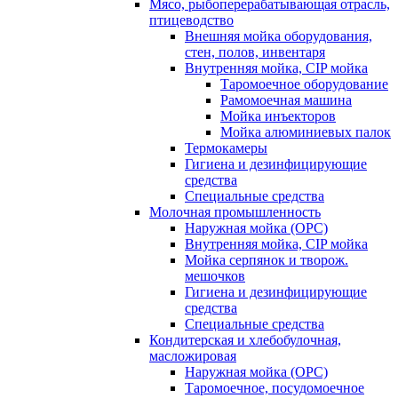
Мясо, рыбоперерабатывающая отрасль,
птицеводство
Внешняя мойка оборудования,
стен, полов, инвентаря
Внутренняя мойка, CIP мойка
Таромоечное оборудование
Рамомоечная машина
Мойка инъекторов
Мойка алюминиевых палок
Термокамеры
Гигиена и дезинфицирующие
средства
Специальные средства
Молочная промышленность
Наружная мойка (ОРС)
Внутренняя мойка, CIP мойка
Мойка серпянок и творож.
мешочков
Гигиена и дезинфицирующие
средства
Специальные средства
Кондитерская и хлебобулочная,
масложировая
Наружная мойка (ОРС)
Таромоечное, посудомоечное