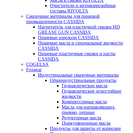
Масла и смазки RIVOLTA
Очистители и антикоррозийные
составы RIVOLTA
Смазочные материалы для пищевой
промышленности CASSIDA
Нагнетатель для пластичной смазки HD
GREASE GUN CASSIDA
Пищевые аэрозоли CASSIDA
Пищевые масла и специальные жидкости
CASSIDA
Пищевые пластичные смазки и пасты
CASSIDA
COGELSA
Foxgear
Индустриальные смазочные материалы
Общеиндустриальные продукты
Гидравлические масла
Гидравлические огнестойкие
жидкости
Компрессорные масла
Масла для направляющих,
пневмо, цепные
Редукторные масла
Циркуляционные масла
Продукты для защиты от коррозии