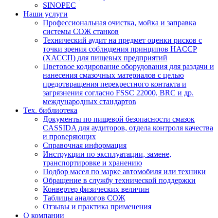
SINOPEC
Наши услуги
Профессиональная очистка, мойка и заправка
системы СОЖ станков
Технический аудит на предмет оценки рисков с
точки зрения соблюдения принципов HACCP
(ХАССП) для пищевых предприятий
Цветовое кодирование оборудования для раздачи и
нанесения смазочных материалов с целью
предотвращения перекрестного контакта и
загрязнения согласно FSSC 22000, BRC и др.
международных стандартов
Тех. библиотека
Документы по пищевой безопасности смазок
CASSIDA для аудиторов, отдела контроля качества
и проверяющих
Справочная информация
Инструкции по эксплуатации, замене,
транспортировке и хранению
Подбор масел по марке автомобиля или техники
Обращение в службу технической поддержки
Конвертер физических величин
Таблицы аналогов СОЖ
Отзывы и практика применения
О компании