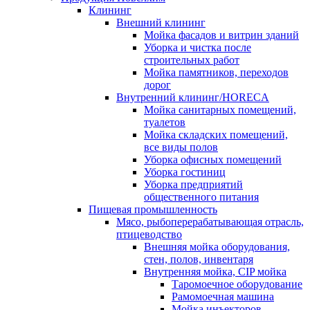
Клининг
Внешний клининг
Мойка фасадов и витрин зданий
Уборка и чистка после
строительных работ
Мойка памятников, переходов
дорог
Внутренний клининг/HORECA
Мойка санитарных помещений,
туалетов
Мойка складских помещений,
все виды полов
Уборка офисных помещений
Уборка гостиниц
Уборка предприятий
общественного питания
Пищевая промышленность
Мясо, рыбоперерабатывающая отрасль,
птицеводство
Внешняя мойка оборудования,
стен, полов, инвентаря
Внутренняя мойка, CIP мойка
Таромоечное оборудование
Рамомоечная машина
Мойка инъекторов