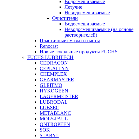
Водосмешиваемые
Летучие
Неводосмешиваемые
Очистители
Водосмешиваемые
Неводосмешиваемые (на основе
растворителей)
Пластичные смазки и пасты
Renocast
Новые локальные продукты FUCHS
FUCHS LUBRITECH
CEDRACON
CEPLATTYN
CHEMPLEX
GEARMASTER
GLEITMO
HYKOGEEN
LAGERMEISTER
LUBRODAL
LUBSEC
METABLANC
MOLY-PAUL
ONTROPEEN
SOK
STABYL