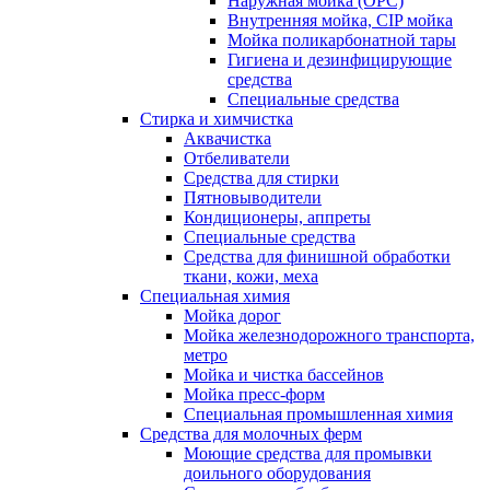
Наружная мойка (ОРС)
Внутренняя мойка, CIP мойка
Мойка поликарбонатной тары
Гигиена и дезинфицирующие
средства
Специальные средства
Стирка и химчистка
Аквачистка
Отбеливатели
Средства для стирки
Пятновыводители
Кондиционеры, аппреты
Специальные средства
Средства для финишной обработки
ткани, кожи, меха
Специальная химия
Мойка дорог
Мойка железнодорожного транспорта,
метро
Мойка и чистка бассейнов
Мойка пресс-форм
Специальная промышленная химия
Средства для молочных ферм
Моющие средства для промывки
доильного оборудования