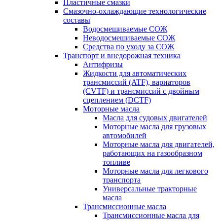
Пластичные смазки
Смазочно-охлаждающие технологические
составы
Водосмешиваемые СОЖ
Неводосмешиваемые СОЖ
Средства по уходу за СОЖ
Транспорт и внедорожная техника
Антифризы
Жидкости для автоматических
трансмиссий (ATF), вариаторов
(CVTF) и трансмиссий с двойным
сцеплением (DCTF)
Моторные масла
Масла для судовых двигателей
Моторные масла для грузовых
автомобилей
Моторные масла для двигателей,
работающих на газообразном
топливе
Моторные масла для легкового
транспорта
Универсальные тракторные
масла
Трансмиссионные масла
Трансмиссионные масла для