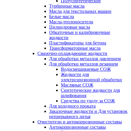
Полусинтетические
Турбинные масла
Масла для текстильных машин
Белые масла
Масла-теплоносители
Цилиндровые масла
Обкаточные и калибровочные
жидкости
Пластификаторы для бетона
Трансформаторные масла
Смазочно-охлаждающие жидкости
Для обработки металлов давлением
Для обработки металлов резанием
Водосмешиваемые СОЖ
Жидкости для
электроэрозионной обработки
Масляные СОЖ
Синтетические жидкости для
шлифования
Средства по уходу за СОЖ
Для холодного проката
Закалочные жидкости и Для установок
непрерывного литья
Очистители и антикоррозионные составы
Антикоррозионные составы