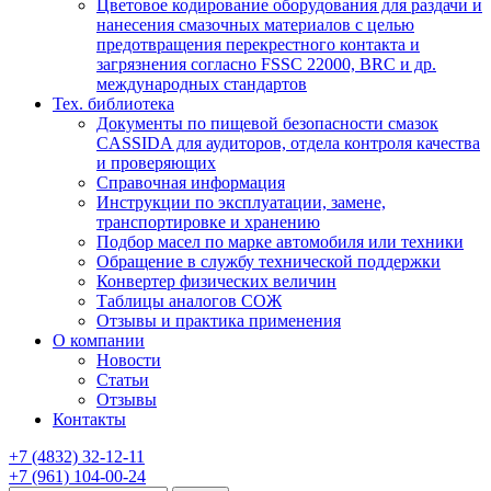
Цветовое кодирование оборудования для раздачи и
нанесения смазочных материалов с целью
предотвращения перекрестного контакта и
загрязнения согласно FSSC 22000, BRC и др.
международных стандартов
Тех. библиотека
Документы по пищевой безопасности смазок
CASSIDA для аудиторов, отдела контроля качества
и проверяющих
Справочная информация
Инструкции по эксплуатации, замене,
транспортировке и хранению
Подбор масел по марке автомобиля или техники
Обращение в службу технической поддержки
Конвертер физических величин
Таблицы аналогов СОЖ
Отзывы и практика применения
О компании
Новости
Статьи
Отзывы
Контакты
+7
(4832)
32-12-11
+7
(961)
104-00-24