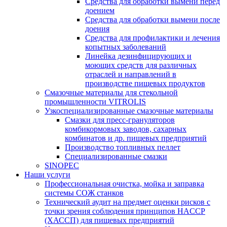
Средства для обработки вымени перед
доением
Средства для обработки вымени после
доения
Средства для профилактики и лечения
копытных заболеваний
Линейка дезинфицирующих и
моющих средств для различных
отраслей и направлений в
производстве пищевых продуктов
Смазочные материалы для стекольной
промышленности VITROLIS
Узкоспециализированные смазочные материалы
Смазки для пресс-грануляторов
комбикормовых заводов, сахарных
комбинатов и др. пищевых предприятий
Производство топливных пеллет
Специализированные смазки
SINOPEC
Наши услуги
Профессиональная очистка, мойка и заправка
системы СОЖ станков
Технический аудит на предмет оценки рисков с
точки зрения соблюдения принципов HACCP
(ХАССП) для пищевых предприятий