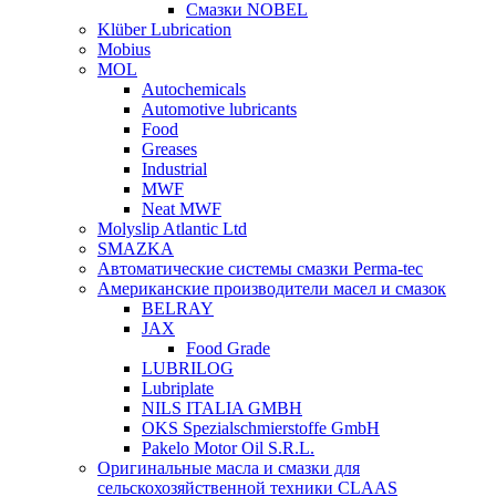
Смазки NOBEL
Klüber Lubrication
Mobius
MOL
Autochemicals
Automotive lubricants
Food
Greases
Industrial
MWF
Neat MWF
Molyslip Atlantic Ltd
SMAZKA
Автоматические системы смазки Perma-tec
Американские производители масел и смазок
BELRAY
JAX
Food Grade
LUBRILOG
Lubriplate
NILS ITALIA GMBH
OKS Spezialschmierstoffe GmbH
Pakelo Motor Oil S.R.L.
Оригинальные масла и смазки для
сельскохозяйственной техники CLAAS