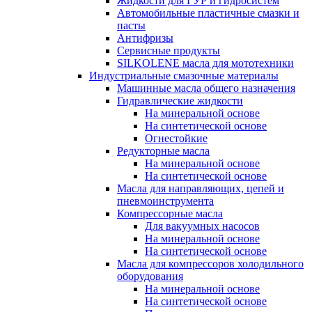
Жидкости для ГУР и гидросистем
Автомобильные пластичные смазки и
пасты
Антифризы
Сервисные продукты
SILKOLENE масла для мототехники
Индустриальные смазочные материалы
Машинные масла общего назначения
Гидравлические жидкости
На минеральной основе
На синтетической основе
Огнестойкие
Редукторные масла
На минеральной основе
На синтетической основе
Масла для направляющих, цепей и
пневмоинструмента
Компрессорные масла
Для вакуумных насосов
На минеральной основе
На синтетической основе
Масла для компрессоров холодильного
оборудования
На минеральной основе
На синтетической основе