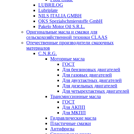
LUBRILOG
Lubriplate
NILS ITALIA GMBH
OKS Spezialschmierstoffe GmbH
Pakelo Motor Oil S.R.L.
Оригинальные масла и смазки для
сельскохозяйственной техники CLAAS
Отечественные производители смазочных
материалов
C.N.R.G.
Моторные масла
ГОСТ
Для бензиновых двигателей
Для газовых двигателей
Для двухтактных двигателей
Для дизельных двигателей
Для четырехтактных двигателей
Трансмиссионные масла
ГОСТ
Для АКПП
Для МКПП
Гидравлические масла
Пластичные смазки
Антифризы