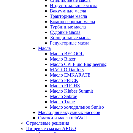
Специальные масла
Индустриальные масла
Вакуумные масла
Тракторные масла
Компрессорные масла
Турбинные масла
Судовые масла
Холодильные масла
Редукторные масла
Масла
Масло BECOOL
Масло Bitzer
Масло CPI Fluid Engineering
МАСЛО Danfoss
Масло EMKARATE
Масло FRICK
Масло FUCHS
Масло Kluber Summit
Масло Sabroe
Масло Trane
Масло холодильное Suniso
Масло для вакуумных насосов
Смазки и масла reinWell
Отраслевые решения
Пищевые смазки ARGO