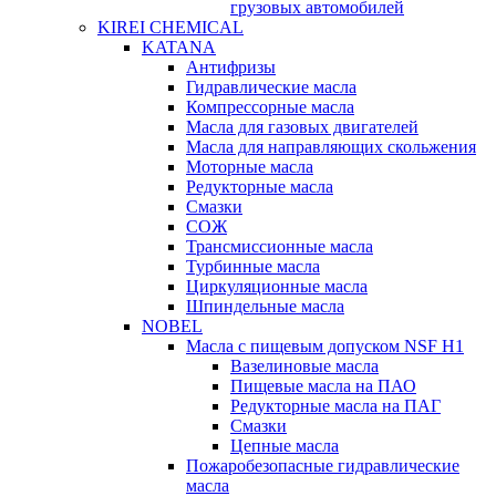
грузовых автомобилей
KIREI CHEMICAL
KATANA
Антифризы
Гидравлические масла
Компрессорные масла
Масла для газовых двигателей
Масла для направляющих скольжения
Моторные масла
Редукторные масла
Смазки
СОЖ
Трансмиссионные масла
Турбинные масла
Циркуляционные масла
Шпиндельные масла
NOBEL
Масла с пищевым допуском NSF H1
Вазелиновые масла
Пищевые масла на ПАО
Редукторные масла на ПАГ
Смазки
Цепные масла
Пожаробезопасные гидравлические
масла