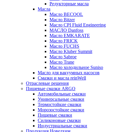
Редукторные масла
Масла
Масло BECOOL
Масло Bitzer
Масло CPI Fluid Engineering
МАСЛО Danfoss
Масло EMKARATE
Масло FRICK
Масло FUCHS
Масло Kluber Summit
Масло Sabroe
Масло Trane
Масло холодильное Suniso
Масло для вакуумных насосов
Смазки и масла reinWell
Отраслевые решения
Пищевые смазки ARGO
Автомобильные смазки
Универсальные смазки
Термостойкие смазки
Морозостойкие смазки
Пищевые смазки
Силиконовые смазки
Индустриальные смазки
Продукция Новелхим