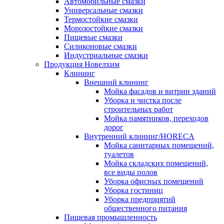
Автомобильные смазки
Универсальные смазки
Термостойкие смазки
Морозостойкие смазки
Пищевые смазки
Силиконовые смазки
Индустриальные смазки
Продукция Новелхим
Клининг
Внешний клининг
Мойка фасадов и витрин зданий
Уборка и чистка после
строительных работ
Мойка памятников, переходов
дорог
Внутренний клининг/HORECA
Мойка санитарных помещений,
туалетов
Мойка складских помещений,
все виды полов
Уборка офисных помещений
Уборка гостиниц
Уборка предприятий
общественного питания
Пищевая промышленность