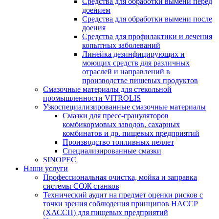
Средства для обработки вымени перед
доением
Средства для обработки вымени после
доения
Средства для профилактики и лечения
копытных заболеваний
Линейка дезинфицирующих и
моющих средств для различных
отраслей и направлений в
производстве пищевых продуктов
Смазочные материалы для стекольной
промышленности VITROLIS
Узкоспециализированные смазочные материалы
Смазки для пресс-грануляторов
комбикормовых заводов, сахарных
комбинатов и др. пищевых предприятий
Производство топливных пеллет
Специализированные смазки
SINOPEC
Наши услуги
Профессиональная очистка, мойка и заправка
системы СОЖ станков
Технический аудит на предмет оценки рисков с
точки зрения соблюдения принципов HACCP
(ХАССП) для пищевых предприятий