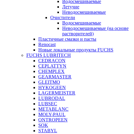
Водосмешиваемые
Летучие
Неводосмешиваемые
Очистители
Водосмешиваемые
Неводосмешиваемые (на основе
растворителей)
Пластичные смазки и пасты
Renocast
Новые локальные продукты FUCHS
FUCHS LUBRITECH
CEDRACON
CEPLATTYN
CHEMPLEX
GEARMASTER
GLEITMO
HYKOGEEN
LAGERMEISTER
LUBRODAL
LUBSEC
METABLANC
MOLY-PAUL
ONTROPEEN
SOK
STABYL