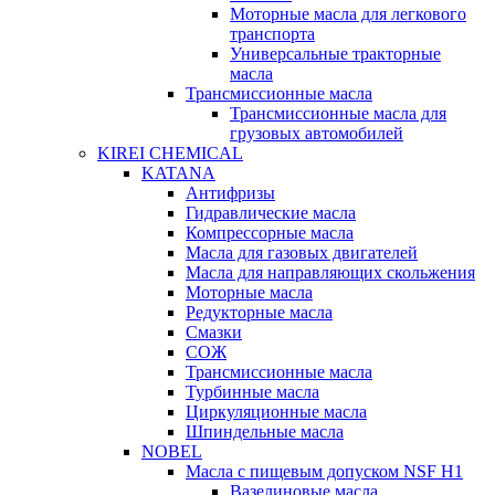
Моторные масла для легкового
транспорта
Универсальные тракторные
масла
Трансмиссионные масла
Трансмиссионные масла для
грузовых автомобилей
KIREI CHEMICAL
KATANA
Антифризы
Гидравлические масла
Компрессорные масла
Масла для газовых двигателей
Масла для направляющих скольжения
Моторные масла
Редукторные масла
Смазки
СОЖ
Трансмиссионные масла
Турбинные масла
Циркуляционные масла
Шпиндельные масла
NOBEL
Масла с пищевым допуском NSF H1
Вазелиновые масла