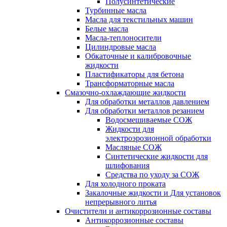
Полусинтетические
Турбинные масла
Масла для текстильных машин
Белые масла
Масла-теплоносители
Цилиндровые масла
Обкаточные и калибровочные
жидкости
Пластификаторы для бетона
Трансформаторные масла
Смазочно-охлаждающие жидкости
Для обработки металлов давлением
Для обработки металлов резанием
Водосмешиваемые СОЖ
Жидкости для
электроэрозионной обработки
Масляные СОЖ
Синтетические жидкости для
шлифования
Средства по уходу за СОЖ
Для холодного проката
Закалочные жидкости и Для установок
непрерывного литья
Очистители и антикоррозионные составы
Антикоррозионные составы