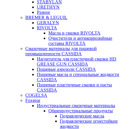
STABYLAN
URETHYN
Разное
BREMER & LEGUIL
GERALYN
RIVOLTA
Масла и смазки RIVOLTA
Очистители и антикоррозийные
составы RIVOLTA
Смазочные материалы для пищевой
промышленности CASSIDA
Нагнетатель для пластичной смазки HD
GREASE GUN CASSIDA
Пищевые аэрозоли CASSIDA
Пищевые масла и специальные жидкости
CASSIDA
Пищевые пластичные смазки и пасты
CASSIDA
COGELSA
Foxgear
Индустриальные смазочные материалы
Общеиндустриальные продукты
Гидравлические масла
Гидравлические огнестойкие
жидкости