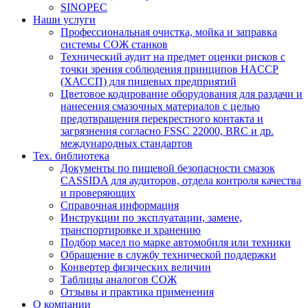
SINOPEC
Наши услуги
Профессиональная очистка, мойка и заправка
системы СОЖ станков
Технический аудит на предмет оценки рисков с
точки зрения соблюдения принципов HACCP
(ХАССП) для пищевых предприятий
Цветовое кодирование оборудования для раздачи и
нанесения смазочных материалов с целью
предотвращения перекрестного контакта и
загрязнения согласно FSSC 22000, BRC и др.
международных стандартов
Тех. библиотека
Документы по пищевой безопасности смазок
CASSIDA для аудиторов, отдела контроля качества
и проверяющих
Справочная информация
Инструкции по эксплуатации, замене,
транспортировке и хранению
Подбор масел по марке автомобиля или техники
Обращение в службу технической поддержки
Конвертер физических величин
Таблицы аналогов СОЖ
Отзывы и практика применения
О компании