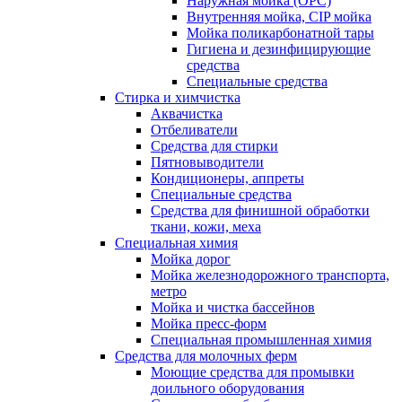
Наружная мойка (ОРС)
Внутренняя мойка, CIP мойка
Мойка поликарбонатной тары
Гигиена и дезинфицирующие
средства
Специальные средства
Стирка и химчистка
Аквачистка
Отбеливатели
Средства для стирки
Пятновыводители
Кондиционеры, аппреты
Специальные средства
Средства для финишной обработки
ткани, кожи, меха
Специальная химия
Мойка дорог
Мойка железнодорожного транспорта,
метро
Мойка и чистка бассейнов
Мойка пресс-форм
Специальная промышленная химия
Средства для молочных ферм
Моющие средства для промывки
доильного оборудования