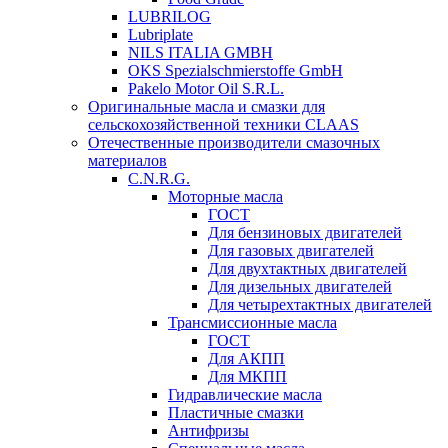
LUBRILOG
Lubriplate
NILS ITALIA GMBH
OKS Spezialschmierstoffe GmbH
Pakelo Motor Oil S.R.L.
Оригинальные масла и смазки для
сельскохозяйственной техники CLAAS
Отечественные производители смазочных
материалов
C.N.R.G.
Моторные масла
ГОСТ
Для бензиновых двигателей
Для газовых двигателей
Для двухтактных двигателей
Для дизельных двигателей
Для четырехтактных двигателей
Трансмиссионные масла
ГОСТ
Для АКПП
Для МКПП
Гидравлические масла
Пластичные смазки
Антифризы