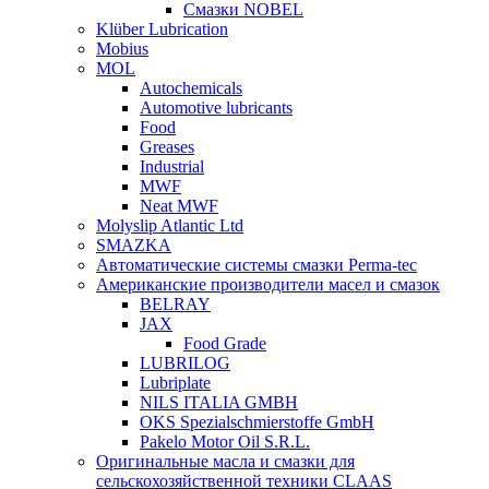
Смазки NOBEL
Klüber Lubrication
Mobius
MOL
Autochemicals
Automotive lubricants
Food
Greases
Industrial
MWF
Neat MWF
Molyslip Atlantic Ltd
SMAZKA
Автоматические системы смазки Perma-tec
Американские производители масел и смазок
BELRAY
JAX
Food Grade
LUBRILOG
Lubriplate
NILS ITALIA GMBH
OKS Spezialschmierstoffe GmbH
Pakelo Motor Oil S.R.L.
Оригинальные масла и смазки для
сельскохозяйственной техники CLAAS