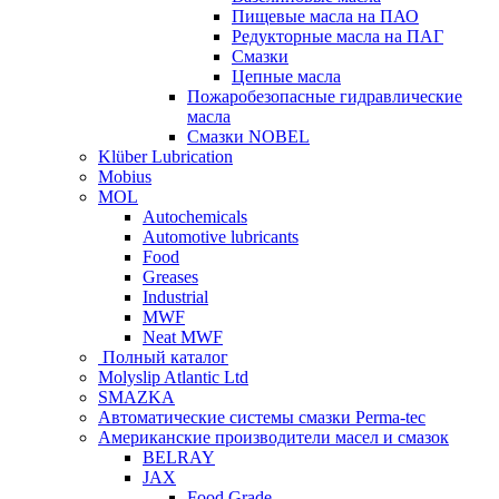
Пищевые масла на ПАО
Редукторные масла на ПАГ
Смазки
Цепные масла
Пожаробезопасные гидравлические
масла
Смазки NOBEL
Klüber Lubrication
Mobius
MOL
Autochemicals
Automotive lubricants
Food
Greases
Industrial
MWF
Neat MWF
Полный каталог
Molyslip Atlantic Ltd
SMAZKA
Автоматические системы смазки Perma-tec
Американские производители масел и смазок
BELRAY
JAX
Food Grade