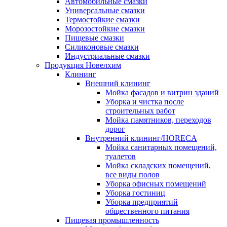
Автомобильные смазки
Универсальные смазки
Термостойкие смазки
Морозостойкие смазки
Пищевые смазки
Силиконовые смазки
Индустриальные смазки
Продукция Новелхим
Клининг
Внешний клининг
Мойка фасадов и витрин зданий
Уборка и чистка после
строительных работ
Мойка памятников, переходов
дорог
Внутренний клининг/HORECA
Мойка санитарных помещений,
туалетов
Мойка складских помещений,
все виды полов
Уборка офисных помещений
Уборка гостиниц
Уборка предприятий
общественного питания
Пищевая промышленность