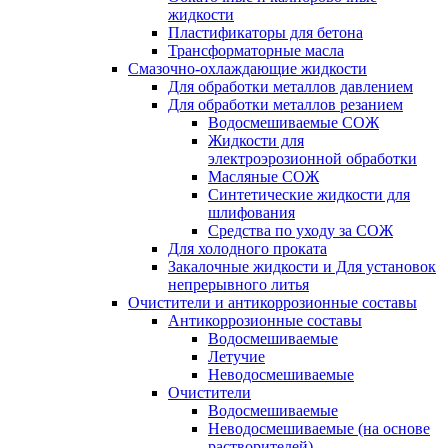
жидкости
Пластификаторы для бетона
Трансформаторные масла
Смазочно-охлаждающие жидкости
Для обработки металлов давлением
Для обработки металлов резанием
Водосмешиваемые СОЖ
Жидкости для
электроэрозионной обработки
Масляные СОЖ
Синтетические жидкости для
шлифования
Средства по уходу за СОЖ
Для холодного проката
Закалочные жидкости и Для установок
непрерывного литья
Очистители и антикоррозионные составы
Антикоррозионные составы
Водосмешиваемые
Летучие
Неводосмешиваемые
Очистители
Водосмешиваемые
Неводосмешиваемые (на основе
растворителей)