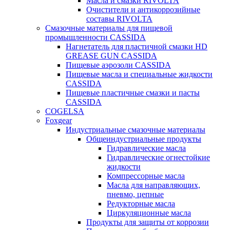
Масла и смазки RIVOLTA
Очистители и антикоррозийные
составы RIVOLTA
Смазочные материалы для пищевой
промышленности CASSIDA
Нагнетатель для пластичной смазки HD
GREASE GUN CASSIDA
Пищевые аэрозоли CASSIDA
Пищевые масла и специальные жидкости
CASSIDA
Пищевые пластичные смазки и пасты
CASSIDA
COGELSA
Foxgear
Индустриальные смазочные материалы
Общеиндустриальные продукты
Гидравлические масла
Гидравлические огнестойкие
жидкости
Компрессорные масла
Масла для направляющих,
пневмо, цепные
Редукторные масла
Циркуляционные масла
Продукты для защиты от коррозии