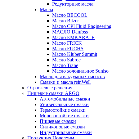
Редукторные масла
Масла
Масло BECOOL
Масло Bitzer
Масло CPI Fluid Engineering
МАСЛО Danfoss
Масло EMKARATE
Масло FRICK
Масло FUCHS
Масло Kluber Summit
Масло Sabroe
Масло Trane
Масло холодильное Suniso
Масло для вакуумных насосов
Смазки и масла reinWell
Отраслевые решения
Пищевые смазки ARGO
Автомобильные смазки
Универсальные смазки
Термостойкие смазки
Морозостойкие смазки
Пищевые смазки
Силиконовые смазки
Индустриальные смазки
Продукция Новелхим