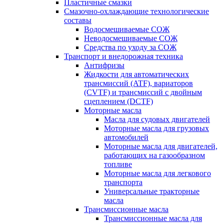
Пластичные смазки
Смазочно-охлаждающие технологические
составы
Водосмешиваемые СОЖ
Неводосмешиваемые СОЖ
Средства по уходу за СОЖ
Транспорт и внедорожная техника
Антифризы
Жидкости для автоматических
трансмиссий (ATF), вариаторов
(CVTF) и трансмиссий с двойным
сцеплением (DCTF)
Моторные масла
Масла для судовых двигателей
Моторные масла для грузовых
автомобилей
Моторные масла для двигателей,
работающих на газообразном
топливе
Моторные масла для легкового
транспорта
Универсальные тракторные
масла
Трансмиссионные масла
Трансмиссионные масла для