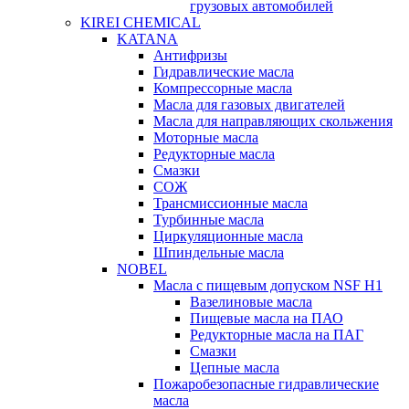
грузовых автомобилей
KIREI CHEMICAL
KATANA
Антифризы
Гидравлические масла
Компрессорные масла
Масла для газовых двигателей
Масла для направляющих скольжения
Моторные масла
Редукторные масла
Смазки
СОЖ
Трансмиссионные масла
Турбинные масла
Циркуляционные масла
Шпиндельные масла
NOBEL
Масла с пищевым допуском NSF H1
Вазелиновые масла
Пищевые масла на ПАО
Редукторные масла на ПАГ
Смазки
Цепные масла
Пожаробезопасные гидравлические
масла