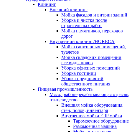
Клининг
Внешний клининг
Мойка фасадов и витрин зданий
Уборка и чистка после
строительных работ
Мойка памятников, переходов
дорог
Внутренний клининг/HORECA
Мойка санитарных помещений,
туалетов
Мойка складских помещений,
все виды полов
Уборка офисных помещений
Уборка гостиниц
Уборка предприятий
общественного питания
Пищевая промышленность
Мясо, рыбоперерабатывающая отрасль,
птицеводство
Внешняя мойка оборудования,
стен, полов, инвентаря
Внутренняя мойка, CIP мойка
Таромоечное оборудование
Рамомоечная машина
Мойка инъекторов