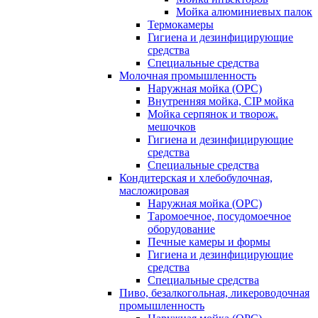
Мойка алюминиевых палок
Термокамеры
Гигиена и дезинфицирующие
средства
Специальные средства
Молочная промышленность
Наружная мойка (ОРС)
Внутренняя мойка, CIP мойка
Мойка серпянок и творож.
мешочков
Гигиена и дезинфицирующие
средства
Специальные средства
Кондитерская и хлебобулочная,
масложировая
Наружная мойка (ОРС)
Таромоечное, посудомоечное
оборудование
Печные камеры и формы
Гигиена и дезинфицирующие
средства
Специальные средства
Пиво, безалкогольная, ликероводочная
промышленность