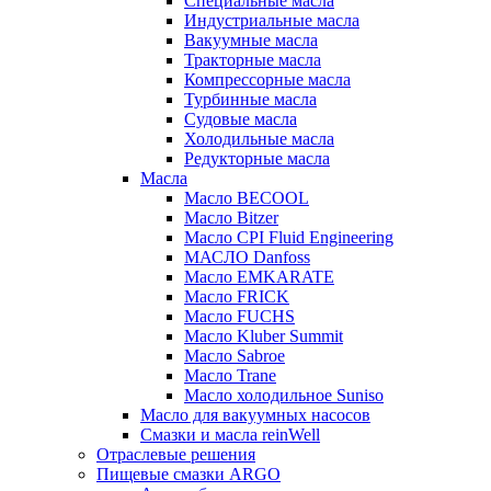
Специальные масла
Индустриальные масла
Вакуумные масла
Тракторные масла
Компрессорные масла
Турбинные масла
Судовые масла
Холодильные масла
Редукторные масла
Масла
Масло BECOOL
Масло Bitzer
Масло CPI Fluid Engineering
МАСЛО Danfoss
Масло EMKARATE
Масло FRICK
Масло FUCHS
Масло Kluber Summit
Масло Sabroe
Масло Trane
Масло холодильное Suniso
Масло для вакуумных насосов
Смазки и масла reinWell
Отраслевые решения
Пищевые смазки ARGO