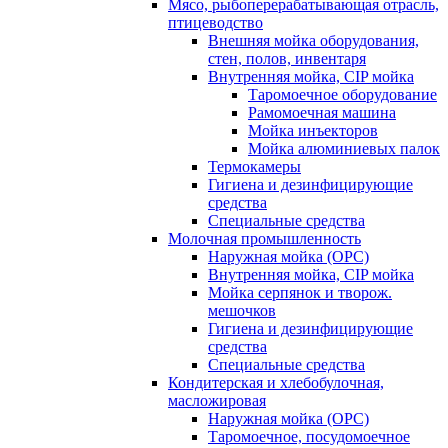
Мясо, рыбоперерабатывающая отрасль,
птицеводство
Внешняя мойка оборудования,
стен, полов, инвентаря
Внутренняя мойка, CIP мойка
Таромоечное оборудование
Рамомоечная машина
Мойка инъекторов
Мойка алюминиевых палок
Термокамеры
Гигиена и дезинфицирующие
средства
Специальные средства
Молочная промышленность
Наружная мойка (ОРС)
Внутренняя мойка, CIP мойка
Мойка серпянок и творож.
мешочков
Гигиена и дезинфицирующие
средства
Специальные средства
Кондитерская и хлебобулочная,
масложировая
Наружная мойка (ОРС)
Таромоечное, посудомоечное