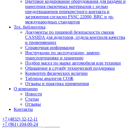
Цветовое кодирование оборудования для раздачи и
нанесения смазочных материалов с целью
предотвращения перекрестного контакта и
загрязнения согласно FSSC 22000, BRC и др.
международных стандартов
Тех. библиотека
Документы по пищевой безопасности смазок
CASSIDA для аудиторов, отдела контроля качества
и проверяющих
Справочная информация
Инструкции по эксплуатации, замене,
транспортировке и хранению
Подбор масел по марке автомобиля или техники
Обращение в службу технической поддержки
Конвертер физических величин
Таблицы аналогов СОЖ
Отзывы и практика применения
О компании
Новости
Статьи
Отзывы
Контакты
+7
(4832)
32-12-11
+7
(961)
104-00-24