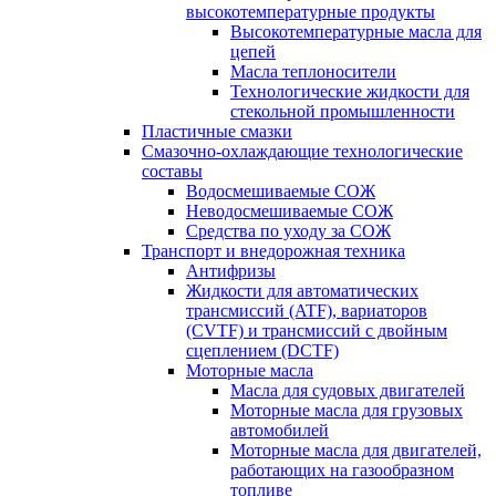
высокотемпературные продукты
Высокотемпературные масла для
цепей
Масла теплоносители
Технологические жидкости для
стекольной промышленности
Пластичные смазки
Смазочно-охлаждающие технологические
составы
Водосмешиваемые СОЖ
Неводосмешиваемые СОЖ
Средства по уходу за СОЖ
Транспорт и внедорожная техника
Антифризы
Жидкости для автоматических
трансмиссий (ATF), вариаторов
(CVTF) и трансмиссий с двойным
сцеплением (DCTF)
Моторные масла
Масла для судовых двигателей
Моторные масла для грузовых
автомобилей
Моторные масла для двигателей,
работающих на газообразном
топливе