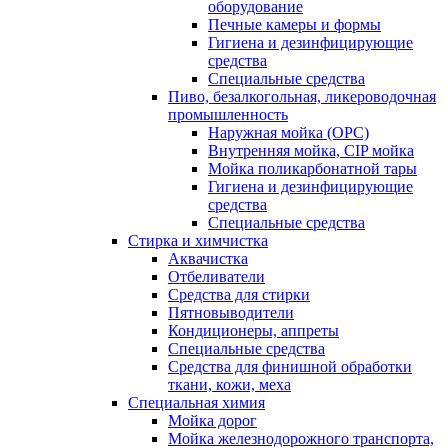
оборудование
Печные камеры и формы
Гигиена и дезинфицирующие
средства
Специальные средства
Пиво, безалкогольная, ликероводочная
промышленность
Наружная мойка (ОРС)
Внутренняя мойка, CIP мойка
Мойка поликарбонатной тары
Гигиена и дезинфицирующие
средства
Специальные средства
Стирка и химчистка
Аквачистка
Отбеливатели
Средства для стирки
Пятновыводители
Кондиционеры, аппреты
Специальные средства
Средства для финишной обработки
ткани, кожи, меха
Специальная химия
Мойка дорог
Мойка железнодорожного транспорта,