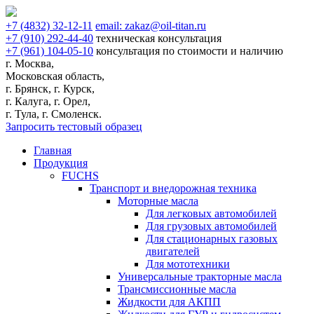
+7
(4832)
32-12-11
email:
zakaz@oil-titan.ru
+7
(910)
292-44-40
техническая консультация
+7
(961)
104-05-10
консультация по стоимости и наличию
г. Москва,
Московская область,
г. Брянск, г. Курск,
г. Калуга, г. Орел,
г. Тула, г. Смоленск.
Запросить тестовый образец
Главная
Продукция
FUCHS
Транспорт и внедорожная техника
Моторные масла
Для легковых автомобилей
Для грузовых автомобилей
Для стационарных газовых
двигателей
Для мототехники
Универсальные тракторные масла
Трансмиссионные масла
Жидкости для АКПП