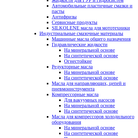
Жидкости для ГУР и гидросистем
Автомобильные пластичные смазки и
пасты
Антифризы
Сервисные продукты
SILKOLENE масла для мототехники
Индустриальные смазочные материалы
Машинные масла общего назначения
Гидравлические жидкости
На минеральной основе
На синтетической основе
Огнестойкие
Редукторные масла
На минеральной основе
На синтетической основе
Масла для направляющих, цепей и
пневмоинструмента
Компрессорные масла
Для вакуумных насосов
На минеральной основе
На синтетической основе
Масла для компрессоров холодильного
оборудования
На минеральной основе
На синтетической основе