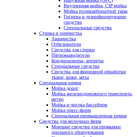
Наружная мойка (ОРС)
Внутренняя мойка, CIP мойка
Мойка поликарбонатной тары
Гигиена и дезинфицирующие
средства
Специальные средства
Стирка и химчистка
Аквачистка
Отбеливатели
Средства для стирки
Пятновыводители
Кондиционеры, аппреты
Специальные средства
Средства для финишной обработки
ткани, кожи, меха
Специальная химия
Мойка дорог
Мойка железнодорожного транспорта,
метро
Мойка и чистка бассейнов
Мойка пресс-форм
Специальная промышленная химия
Средства для молочных ферм
Моющие средства для промывки
доильного оборудования