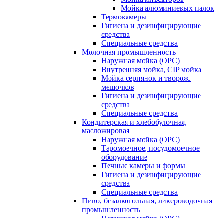
Мойка алюминиевых палок
Термокамеры
Гигиена и дезинфицирующие
средства
Специальные средства
Молочная промышленность
Наружная мойка (ОРС)
Внутренняя мойка, CIP мойка
Мойка серпянок и творож.
мешочков
Гигиена и дезинфицирующие
средства
Специальные средства
Кондитерская и хлебобулочная,
масложировая
Наружная мойка (ОРС)
Таромоечное, посудомоечное
оборудование
Печные камеры и формы
Гигиена и дезинфицирующие
средства
Специальные средства
Пиво, безалкогольная, ликероводочная
промышленность