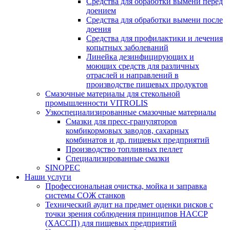
Средства для обработки вымени перед
доением
Средства для обработки вымени после
доения
Средства для профилактики и лечения
копытных заболеваний
Линейка дезинфицирующих и
моющих средств для различных
отраслей и направлений в
производстве пищевых продуктов
Смазочные материалы для стекольной
промышленности VITROLIS
Узкоспециализированные смазочные материалы
Смазки для пресс-грануляторов
комбикормовых заводов, сахарных
комбинатов и др. пищевых предприятий
Производство топливных пеллет
Специализированные смазки
SINOPEC
Наши услуги
Профессиональная очистка, мойка и заправка
системы СОЖ станков
Технический аудит на предмет оценки рисков с
точки зрения соблюдения принципов HACCP
(ХАССП) для пищевых предприятий