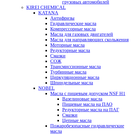
грузовых автомобилей
KIREI CHEMICAL
KATANA
Антифризы
Гидравлические масла
Компрессорные масла
Масла для газовых двигателей
Масла для направляющих скольжения
Моторные масла
Редукторные масла
Смазки
СОЖ
Трансмиссионные масла
Турбинные масла
Циркуляционные масла
Шпиндельные масла
NOBEL
Масла с пищевым допуском NSF H1
Вазелиновые масла
Пищевые масла на ПАО
Редукторные масла на ПАГ
Смазки
Цепные масла
Пожаробезопасные гидравлические
масла