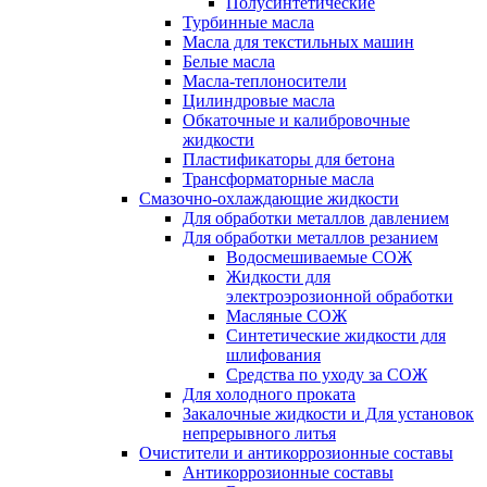
Полусинтетические
Турбинные масла
Масла для текстильных машин
Белые масла
Масла-теплоносители
Цилиндровые масла
Обкаточные и калибровочные
жидкости
Пластификаторы для бетона
Трансформаторные масла
Смазочно-охлаждающие жидкости
Для обработки металлов давлением
Для обработки металлов резанием
Водосмешиваемые СОЖ
Жидкости для
электроэрозионной обработки
Масляные СОЖ
Синтетические жидкости для
шлифования
Средства по уходу за СОЖ
Для холодного проката
Закалочные жидкости и Для установок
непрерывного литья
Очистители и антикоррозионные составы
Антикоррозионные составы