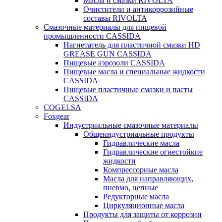
Масла и смазки RIVOLTA
Очистители и антикоррозийные
составы RIVOLTA
Смазочные материалы для пищевой
промышленности CASSIDA
Нагнетатель для пластичной смазки HD
GREASE GUN CASSIDA
Пищевые аэрозоли CASSIDA
Пищевые масла и специальные жидкости
CASSIDA
Пищевые пластичные смазки и пасты
CASSIDA
COGELSA
Foxgear
Индустриальные смазочные материалы
Общеиндустриальные продукты
Гидравлические масла
Гидравлические огнестойкие
жидкости
Компрессорные масла
Масла для направляющих,
пневмо, цепные
Редукторные масла
Циркуляционные масла
Продукты для защиты от коррозии