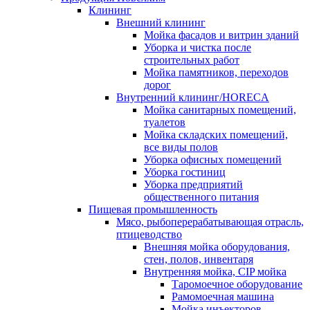
Клининг
Внешний клининг
Мойка фасадов и витрин зданий
Уборка и чистка после
строительных работ
Мойка памятников, переходов
дорог
Внутренний клининг/HORECA
Мойка санитарных помещений,
туалетов
Мойка складских помещений,
все виды полов
Уборка офисных помещений
Уборка гостиниц
Уборка предприятий
общественного питания
Пищевая промышленность
Мясо, рыбоперерабатывающая отрасль,
птицеводство
Внешняя мойка оборудования,
стен, полов, инвентаря
Внутренняя мойка, CIP мойка
Таромоечное оборудование
Рамомоечная машина
Мойка инъекторов