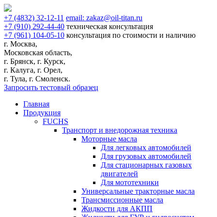
+7
(4832)
32-12-11
email:
zakaz@oil-titan.ru
+7
(910)
292-44-40
техническая консультация
+7
(961)
104-05-10
консультация по стоимости и наличию
г. Москва,
Московская область,
г. Брянск, г. Курск,
г. Калуга, г. Орел,
г. Тула, г. Смоленск.
Запросить тестовый образец
Главная
Продукция
FUCHS
Транспорт и внедорожная техника
Моторные масла
Для легковых автомобилей
Для грузовых автомобилей
Для стационарных газовых
двигателей
Для мототехники
Универсальные тракторные масла
Трансмиссионные масла
Жидкости для АКПП