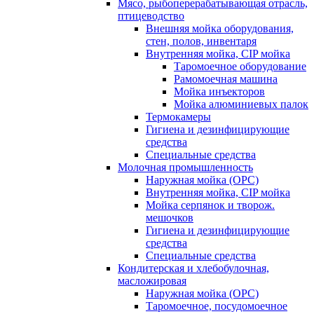
Мясо, рыбоперерабатывающая отрасль,
птицеводство
Внешняя мойка оборудования,
стен, полов, инвентаря
Внутренняя мойка, CIP мойка
Таромоечное оборудование
Рамомоечная машина
Мойка инъекторов
Мойка алюминиевых палок
Термокамеры
Гигиена и дезинфицирующие
средства
Специальные средства
Молочная промышленность
Наружная мойка (ОРС)
Внутренняя мойка, CIP мойка
Мойка серпянок и творож.
мешочков
Гигиена и дезинфицирующие
средства
Специальные средства
Кондитерская и хлебобулочная,
масложировая
Наружная мойка (ОРС)
Таромоечное, посудомоечное