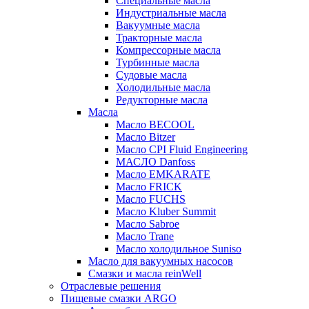
Специальные масла
Индустриальные масла
Вакуумные масла
Тракторные масла
Компрессорные масла
Турбинные масла
Судовые масла
Холодильные масла
Редукторные масла
Масла
Масло BECOOL
Масло Bitzer
Масло CPI Fluid Engineering
МАСЛО Danfoss
Масло EMKARATE
Масло FRICK
Масло FUCHS
Масло Kluber Summit
Масло Sabroe
Масло Trane
Масло холодильное Suniso
Масло для вакуумных насосов
Смазки и масла reinWell
Отраслевые решения
Пищевые смазки ARGO