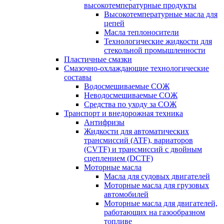
высокотемпературные продукты
Высокотемпературные масла для
цепей
Масла теплоносители
Технологические жидкости для
стекольной промышленности
Пластичные смазки
Смазочно-охлаждающие технологические
составы
Водосмешиваемые СОЖ
Неводосмешиваемые СОЖ
Средства по уходу за СОЖ
Транспорт и внедорожная техника
Антифризы
Жидкости для автоматических
трансмиссий (ATF), вариаторов
(CVTF) и трансмиссий с двойным
сцеплением (DCTF)
Моторные масла
Масла для судовых двигателей
Моторные масла для грузовых
автомобилей
Моторные масла для двигателей,
работающих на газообразном
топливе