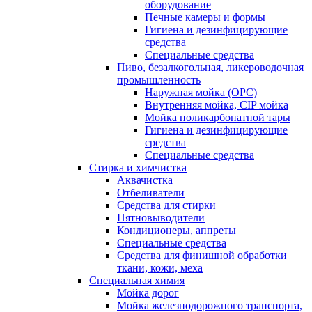
оборудование
Печные камеры и формы
Гигиена и дезинфицирующие
средства
Специальные средства
Пиво, безалкогольная, ликероводочная
промышленность
Наружная мойка (ОРС)
Внутренняя мойка, CIP мойка
Мойка поликарбонатной тары
Гигиена и дезинфицирующие
средства
Специальные средства
Стирка и химчистка
Аквачистка
Отбеливатели
Средства для стирки
Пятновыводители
Кондиционеры, аппреты
Специальные средства
Средства для финишной обработки
ткани, кожи, меха
Специальная химия
Мойка дорог
Мойка железнодорожного транспорта,