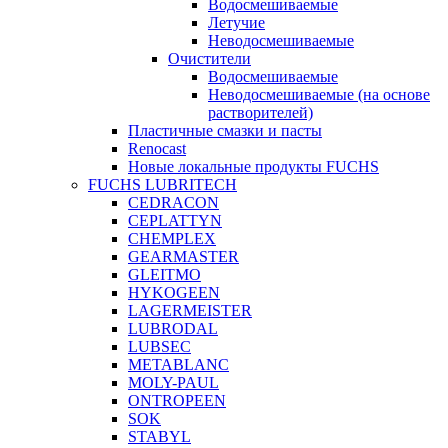
Водосмешиваемые
Летучие
Неводосмешиваемые
Очистители
Водосмешиваемые
Неводосмешиваемые (на основе
растворителей)
Пластичные смазки и пасты
Renocast
Новые локальные продукты FUCHS
FUCHS LUBRITECH
CEDRACON
CEPLATTYN
CHEMPLEX
GEARMASTER
GLEITMO
HYKOGEEN
LAGERMEISTER
LUBRODAL
LUBSEC
METABLANC
MOLY-PAUL
ONTROPEEN
SOK
STABYL