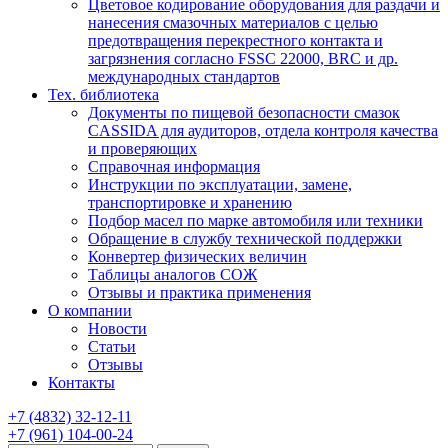
Цветовое кодирование оборудования для раздачи и
нанесения смазочных материалов с целью
предотвращения перекрестного контакта и
загрязнения согласно FSSC 22000, BRC и др.
международных стандартов
Тех. библиотека
Документы по пищевой безопасности смазок
CASSIDA для аудиторов, отдела контроля качества
и проверяющих
Справочная информация
Инструкции по эксплуатации, замене,
транспортировке и хранению
Подбор масел по марке автомобиля или техники
Обращение в службу технической поддержки
Конвертер физических величин
Таблицы аналогов СОЖ
Отзывы и практика применения
О компании
Новости
Статьи
Отзывы
Контакты
+7
(4832)
32-12-11
+7
(961)
104-00-24