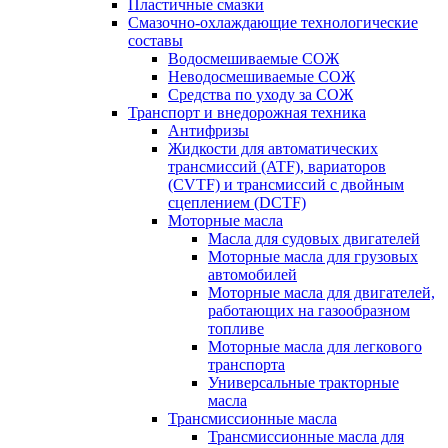
Пластичные смазки
Смазочно-охлаждающие технологические
составы
Водосмешиваемые СОЖ
Неводосмешиваемые СОЖ
Средства по уходу за СОЖ
Транспорт и внедорожная техника
Антифризы
Жидкости для автоматических
трансмиссий (ATF), вариаторов
(CVTF) и трансмиссий с двойным
сцеплением (DCTF)
Моторные масла
Масла для судовых двигателей
Моторные масла для грузовых
автомобилей
Моторные масла для двигателей,
работающих на газообразном
топливе
Моторные масла для легкового
транспорта
Универсальные тракторные
масла
Трансмиссионные масла
Трансмиссионные масла для