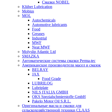
Смазки NOBEL
Klüber Lubrication
Mobius
MOL
Autochemicals
Automotive lubricants
Food
Greases
Industrial
MWF
Neat MWF
Molyslip Atlantic Ltd
SMAZKA
Автоматические системы смазки Perma-tec
Американские производители масел и смазок
BELRAY
JAX
Food Grade
LUBRILOG
Lubriplate
NILS ITALIA GMBH
OKS Spezialschmierstoffe GmbH
Pakelo Motor Oil S.R.L.
Оригинальные масла и смазки для
сельскохозяйственной техники CLAAS