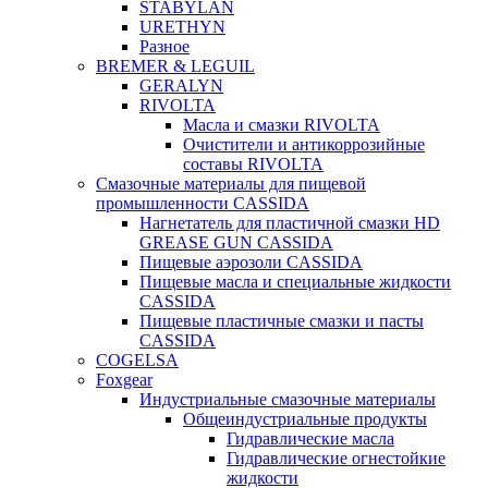
STABYLAN
URETHYN
Разное
BREMER & LEGUIL
GERALYN
RIVOLTA
Масла и смазки RIVOLTA
Очистители и антикоррозийные
составы RIVOLTA
Смазочные материалы для пищевой
промышленности CASSIDA
Нагнетатель для пластичной смазки HD
GREASE GUN CASSIDA
Пищевые аэрозоли CASSIDA
Пищевые масла и специальные жидкости
CASSIDA
Пищевые пластичные смазки и пасты
CASSIDA
COGELSA
Foxgear
Индустриальные смазочные материалы
Общеиндустриальные продукты
Гидравлические масла
Гидравлические огнестойкие
жидкости