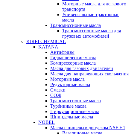
Моторные масла для легкового
транспорта
Универсальные тракторные
масла
Трансмиссионные масла
Трансмиссионные масла для
грузовых автомобилей
KIREI CHEMICAL
KATANA
Антифризы
Гидравлические масла
Компрессорные масла
Масла для газовых двигателей
Масла для направляющих скольжения
Моторные масла
Редукторные масла
Смазки
СОЖ
Трансмиссионные масла
Турбинные масла
Циркуляционные масла
Шпиндельные масла
NOBEL
Масла с пищевым допуском NSF H1
Вазелиновые масла