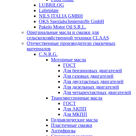
LUBRILOG
Lubriplate
NILS ITALIA GMBH
OKS Spezialschmierstoffe GmbH
Pakelo Motor Oil S.R.L.
Оригинальные масла и смазки для
сельскохозяйственной техники CLAAS
Отечественные производители смазочных
материалов
C.N.R.G.
Моторные масла
ГОСТ
Для бензиновых двигателей
Для газовых двигателей
Для двухтактных двигателей
Для дизельных двигателей
Для четырехтактных двигателей
Трансмиссионные масла
ГОСТ
Для АКПП
Для МКПП
Гидравлические масла
Пластичные смазки
Антифризы