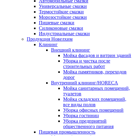
Автомобильные смазки
Универсальные смазки
Термостойкие смазки
Морозостойкие смазки
Пищевые смазки
Силиконовые смазки
Индустриальные смазки
Продукция Новелхим
Клининг
Внешний клининг
Мойка фасадов и витрин зданий
Уборка и чистка после
строительных работ
Мойка памятников, переходов
дорог
Внутренний клининг/HORECA
Мойка санитарных помещений,
туалетов
Мойка складских помещений,
все виды полов
Уборка офисных помещений
Уборка гостиниц
Уборка предприятий
общественного питания
Пищевая промышленность