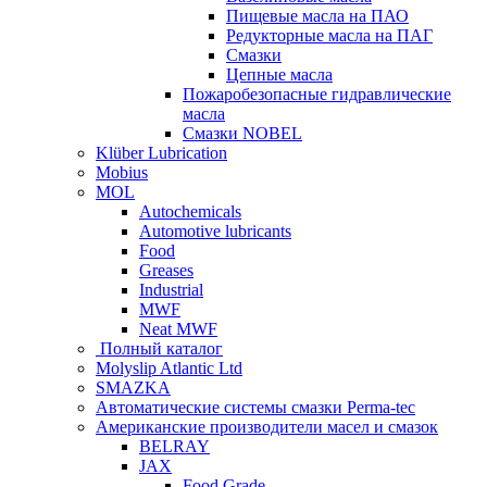
Пищевые масла на ПАО
Редукторные масла на ПАГ
Смазки
Цепные масла
Пожаробезопасные гидравлические
масла
Смазки NOBEL
Klüber Lubrication
Mobius
MOL
Autochemicals
Automotive lubricants
Food
Greases
Industrial
MWF
Neat MWF
Полный каталог
Molyslip Atlantic Ltd
SMAZKA
Автоматические системы смазки Perma-tec
Американские производители масел и смазок
BELRAY
JAX
Food Grade