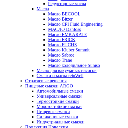
Редукторные масла
Масла
Масло BECOOL
Масло Bitzer
Масло CPI Fluid Engineering
МАСЛО Danfoss
Масло EMKARATE
Масло FRICK
Масло FUCHS
Масло Kluber Summit
Масло Sabroe
Масло Trane
Масло холодильное Suniso
Масло для вакуумных насосов
Смазки и масла reinWell
Отраслевые решения
Пищевые смазки ARGO
Автомобильные смазки
Универсальные смазки
Термостойкие смазки
Морозостойкие смазки
Пищевые смазки
Силиконовые смазки
Индустриальные смазки
Продукция Новелхим