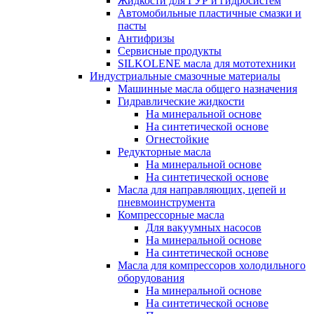
Жидкости для ГУР и гидросистем
Автомобильные пластичные смазки и
пасты
Антифризы
Сервисные продукты
SILKOLENE масла для мототехники
Индустриальные смазочные материалы
Машинные масла общего назначения
Гидравлические жидкости
На минеральной основе
На синтетической основе
Огнестойкие
Редукторные масла
На минеральной основе
На синтетической основе
Масла для направляющих, цепей и
пневмоинструмента
Компрессорные масла
Для вакуумных насосов
На минеральной основе
На синтетической основе
Масла для компрессоров холодильного
оборудования
На минеральной основе
На синтетической основе