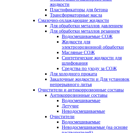
жидкости
Пластификаторы для бетона
Трансформаторные масла
Смазочно-охлаждающие жидкости
Для обработки металлов давлением
Для обработки металлов резанием
Водосмешиваемые СОЖ
Жидкости для
электроэрозионной обработки
Масляные СОЖ
Синтетические жидкости для
шлифования
Средства по уходу за СОЖ
Для холодного проката
Закалочные жидкости и Для установок
непрерывного литья
Очистители и антикоррозионные составы
Антикоррозионные составы
Водосмешиваемые
Летучие
Неводосмешиваемые
Очистители
Водосмешиваемые
Неводосмешиваемые (на основе
растворителей)