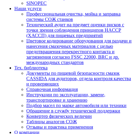
SINOPEC
Наши услуги
Профессиональная очистка, мойка и заправка
системы СОЖ станков
Технический аудит на предмет оценки рисков с
точки зрения соблюдения принципов HACCP
(ХАССП) для пищевых предприятий
Цветовое кодирование оборудования для раздачи и
нанесения смазочных материалов с целью
предотвращения перекрестного контакта и
загрязнения согласно FSSC 22000, BRC и др.
международных стандартов
Тех. библиотека
Документы по пищевой безопасности смазок
CASSIDA для аудиторов, отдела контроля качества
и проверяющих
Справочная информация
Инструкции по эксплуатации, замене,
транспортировке и хранению
Подбор масел по марке автомобиля или техники
Обращение в службу технической поддержки
Конвертер физических величин
Таблицы аналогов СОЖ
Отзывы и практика применения
О компании