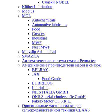
Смазки NOBEL
Klüber Lubrication
Mobius
MOL
Autochemicals
Automotive lubricants
Food
Greases
Industrial
MWF
Neat MWF
Molyslip Atlantic Ltd
SMAZKA
Автоматические системы смазки Perma-tec
Американские производители масел и смазок
BELRAY
JAX
Food Grade
LUBRILOG
Lubriplate
NILS ITALIA GMBH
OKS Spezialschmierstoffe GmbH
Pakelo Motor Oil S.R.L.
Оригинальные масла и смазки для
сельскохозяйственной техники CLAAS