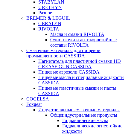
STABYLAN
URETHYN
Разное
BREMER & LEGUIL
GERALYN
RIVOLTA
Масла и смазки RIVOLTA
Очистители и антикоррозийные
составы RIVOLTA
Смазочные материалы для пищевой
промышленности CASSIDA
Нагнетатель для пластичной смазки HD
GREASE GUN CASSIDA
Пищевые аэрозоли CASSIDA
Пищевые масла и специальные жидкости
CASSIDA
Пищевые пластичные смазки и пасты
CASSIDA
COGELSA
Foxgear
Индустриальные смазочные материалы
Общеиндустриальные продукты
Гидравлические масла
Гидравлические огнестойкие
жидкости