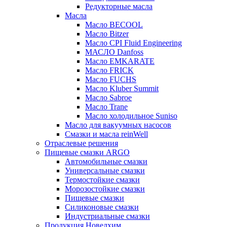
Редукторные масла
Масла
Масло BECOOL
Масло Bitzer
Масло CPI Fluid Engineering
МАСЛО Danfoss
Масло EMKARATE
Масло FRICK
Масло FUCHS
Масло Kluber Summit
Масло Sabroe
Масло Trane
Масло холодильное Suniso
Масло для вакуумных насосов
Смазки и масла reinWell
Отраслевые решения
Пищевые смазки ARGO
Автомобильные смазки
Универсальные смазки
Термостойкие смазки
Морозостойкие смазки
Пищевые смазки
Силиконовые смазки
Индустриальные смазки
Продукция Новелхим