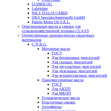
LUBRILOG
Lubriplate
NILS ITALIA GMBH
OKS Spezialschmierstoffe GmbH
Pakelo Motor Oil S.R.L.
Оригинальные масла и смазки для
сельскохозяйственной техники CLAAS
Отечественные производители смазочных
материалов
C.N.R.G.
Моторные масла
ГОСТ
Для бензиновых двигателей
Для газовых двигателей
Для двухтактных двигателей
Для дизельных двигателей
Для четырехтактных двигателей
Трансмиссионные масла
ГОСТ
Для АКПП
Для МКПП
Гидравлические масла
Пластичные смазки
Антифризы