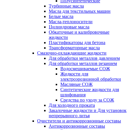
Полусинтетические
Турбинные масла
Масла для текстильных машин
Белые масла
Масла-теплоносители
Цилиндровые масла
Обкаточные и калибровочные
жидкости
Пластификаторы для бетона
Трансформаторные масла
Смазочно-охлаждающие жидкости
Для обработки металлов давлением
Для обработки металлов резанием
Водосмешиваемые СОЖ
Жидкости для
электроэрозионной обработки
Масляные СОЖ
Синтетические жидкости для
шлифования
Средства по уходу за СОЖ
Для холодного проката
Закалочные жидкости и Для установок
непрерывного литья
Очистители и антикоррозионные составы
Антикоррозионные составы