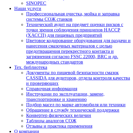
SINOPEC
Наши услуги
Профессиональная очистка, мойка и заправка
системы СОЖ станков
Технический аудит на предмет оценки рисков с
точки зрения соблюдения принципов HACCP
(ХАССП) для пищевых предприятий
Цветовое кодирование оборудования для раздачи и
нанесения смазочных материалов с целью
предотвращения перекрестного контакта и
загрязнения согласно FSSC 22000, BRC и др.
международных стандартов
Тех. библиотека
Документы по пищевой безопасности смазок
CASSIDA для аудиторов, отдела контроля качества
и проверяющих
Справочная информация
Инструкции по эксплуатации, замене,
транспортировке и хранению
Подбор масел по марке автомобиля или техники
Обращение в службу технической поддержки
Конвертер физических величин
Таблицы аналогов СОЖ
Отзывы и практика применения
О компании