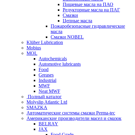
Пищевые масла на ПАО
Редукторные масла на ПАГ
Смазки
Цепные масла
Пожаробезопасные гидравлические
масла
Смазки NOBEL
Klüber Lubrication
Mobius
MOL
Autochemicals
Automotive lubricants
Food
Greases
Industrial
MWF
Neat MWF
Полный каталог
Molyslip Atlantic Ltd
SMAZKA
Автоматические системы смазки Perma-tec
Американские производители масел и смазок
BELRAY
JAX
Food Grade