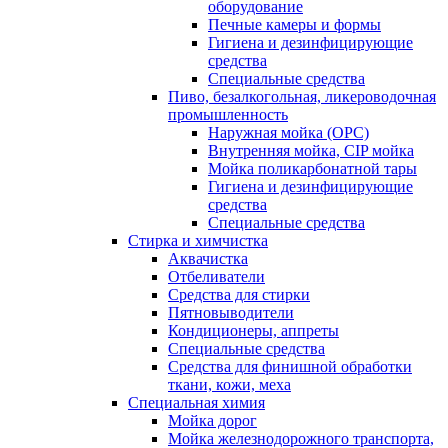
оборудование
Печные камеры и формы
Гигиена и дезинфицирующие
средства
Специальные средства
Пиво, безалкогольная, ликероводочная
промышленность
Наружная мойка (ОРС)
Внутренняя мойка, CIP мойка
Мойка поликарбонатной тары
Гигиена и дезинфицирующие
средства
Специальные средства
Стирка и химчистка
Аквачистка
Отбеливатели
Средства для стирки
Пятновыводители
Кондиционеры, аппреты
Специальные средства
Средства для финишной обработки
ткани, кожи, меха
Специальная химия
Мойка дорог
Мойка железнодорожного транспорта,