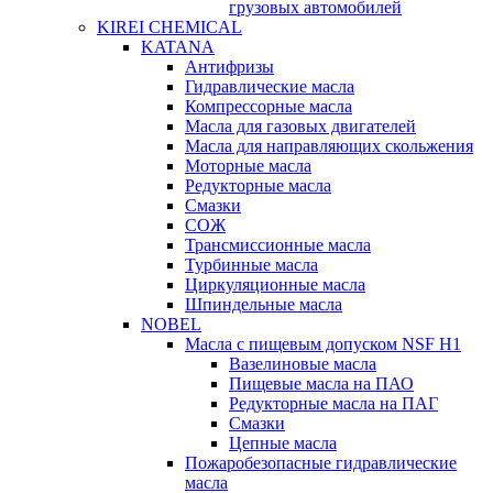
грузовых автомобилей
KIREI CHEMICAL
KATANA
Антифризы
Гидравлические масла
Компрессорные масла
Масла для газовых двигателей
Масла для направляющих скольжения
Моторные масла
Редукторные масла
Смазки
СОЖ
Трансмиссионные масла
Турбинные масла
Циркуляционные масла
Шпиндельные масла
NOBEL
Масла с пищевым допуском NSF H1
Вазелиновые масла
Пищевые масла на ПАО
Редукторные масла на ПАГ
Смазки
Цепные масла
Пожаробезопасные гидравлические
масла