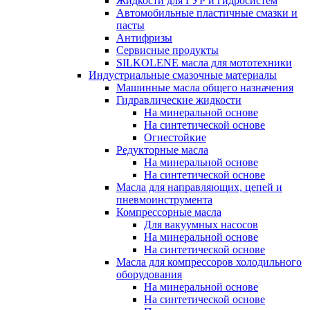
Жидкости для ГУР и гидросистем
Автомобильные пластичные смазки и
пасты
Антифризы
Сервисные продукты
SILKOLENE масла для мототехники
Индустриальные смазочные материалы
Машинные масла общего назначения
Гидравлические жидкости
На минеральной основе
На синтетической основе
Огнестойкие
Редукторные масла
На минеральной основе
На синтетической основе
Масла для направляющих, цепей и
пневмоинструмента
Компрессорные масла
Для вакуумных насосов
На минеральной основе
На синтетической основе
Масла для компрессоров холодильного
оборудования
На минеральной основе
На синтетической основе