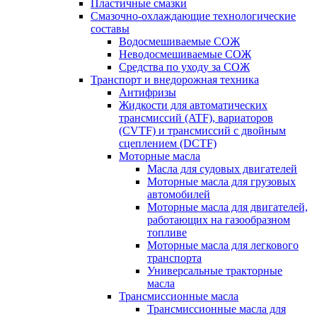
Пластичные смазки
Смазочно-охлаждающие технологические
составы
Водосмешиваемые СОЖ
Неводосмешиваемые СОЖ
Средства по уходу за СОЖ
Транспорт и внедорожная техника
Антифризы
Жидкости для автоматических
трансмиссий (ATF), вариаторов
(CVTF) и трансмиссий с двойным
сцеплением (DCTF)
Моторные масла
Масла для судовых двигателей
Моторные масла для грузовых
автомобилей
Моторные масла для двигателей,
работающих на газообразном
топливе
Моторные масла для легкового
транспорта
Универсальные тракторные
масла
Трансмиссионные масла
Трансмиссионные масла для