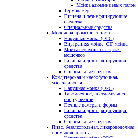
Мойка алюминиевых палок
Термокамеры
Гигиена и дезинфицирующие
средства
Специальные средства
Молочная промышленность
Наружная мойка (ОРС)
Внутренняя мойка, CIP мойка
Мойка серпянок и творож.
мешочков
Гигиена и дезинфицирующие
средства
Специальные средства
Кондитерская и хлебобулочная,
масложировая
Наружная мойка (ОРС)
Таромоечное, посудомоечное
оборудование
Печные камеры и формы
Гигиена и дезинфицирующие
средства
Специальные средства
Пиво, безалкогольная, ликероводочная
промышленность