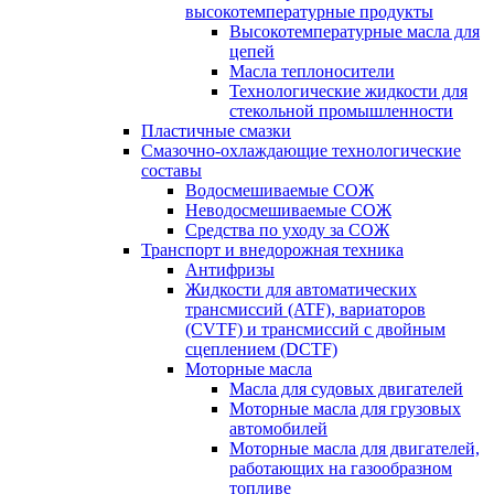
высокотемпературные продукты
Высокотемпературные масла для
цепей
Масла теплоносители
Технологические жидкости для
стекольной промышленности
Пластичные смазки
Смазочно-охлаждающие технологические
составы
Водосмешиваемые СОЖ
Неводосмешиваемые СОЖ
Средства по уходу за СОЖ
Транспорт и внедорожная техника
Антифризы
Жидкости для автоматических
трансмиссий (ATF), вариаторов
(CVTF) и трансмиссий с двойным
сцеплением (DCTF)
Моторные масла
Масла для судовых двигателей
Моторные масла для грузовых
автомобилей
Моторные масла для двигателей,
работающих на газообразном
топливе