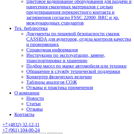
Цветовое кодирование оборудования для раздачи и
нанесения смазочных материалов с целью
предотвращения перекрестного контакта и
загрязнения согласно FSSC 22000, BRC и др.
международных стандартов
Тех. библиотека
Документы по пищевой безопасности смазок
CASSIDA для аудиторов, отдела контроля качества
и проверяющих
Справочная информация
Инструкции по эксплуатации, замене,
транспортировке и хранению
Подбор масел по марке автомобиля или техники
Обращение в службу технической поддержки
Конвертер физических величин
Таблицы аналогов СОЖ
Отзывы и практика применения
О компании
Новости
Статьи
Отзывы
Контакты
+7
(4832)
32-12-11
+7
(961)
104-00-24