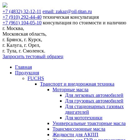
+7
(4832)
32-12-11
email:
zakaz@oil-titan.ru
+7
(910)
292-44-40
техническая консультация
+7
(961)
104-05-10
консультация по стоимости и наличию
г. Москва,
Московская область,
г. Брянск, г. Курск,
г. Калуга, г. Орел,
г. Тула, г. Смоленск.
Запросить тестовый образец
Главная
Продукция
FUCHS
Транспорт и внедорожная техника
Моторные масла
Для легковых автомобилей
Для грузовых автомобилей
Для стационарных газовых
двигателей
Для мототехники
Универсальные тракторные масла
Трансмиссионные масла
Жидкости для АКПП