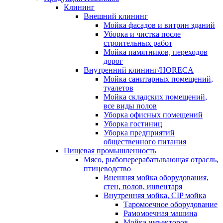
Клининг
Внешний клининг
Мойка фасадов и витрин зданий
Уборка и чистка после
строительных работ
Мойка памятников, переходов
дорог
Внутренний клининг/HORECA
Мойка санитарных помещений,
туалетов
Мойка складских помещений,
все виды полов
Уборка офисных помещений
Уборка гостиниц
Уборка предприятий
общественного питания
Пищевая промышленность
Мясо, рыбоперерабатывающая отрасль,
птицеводство
Внешняя мойка оборудования,
стен, полов, инвентаря
Внутренняя мойка, CIP мойка
Таромоечное оборудование
Рамомоечная машина
Мойка инъекторов