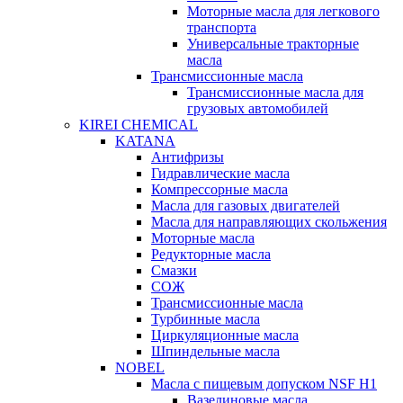
Моторные масла для легкового
транспорта
Универсальные тракторные
масла
Трансмиссионные масла
Трансмиссионные масла для
грузовых автомобилей
KIREI CHEMICAL
KATANA
Антифризы
Гидравлические масла
Компрессорные масла
Масла для газовых двигателей
Масла для направляющих скольжения
Моторные масла
Редукторные масла
Смазки
СОЖ
Трансмиссионные масла
Турбинные масла
Циркуляционные масла
Шпиндельные масла
NOBEL
Масла с пищевым допуском NSF H1
Вазелиновые масла