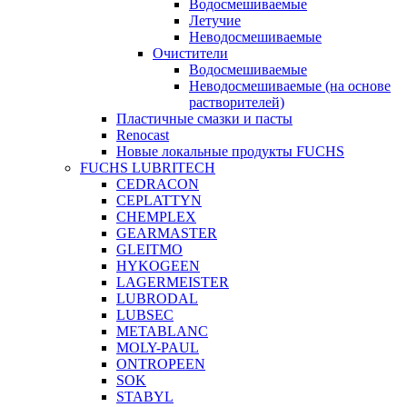
Водосмешиваемые
Летучие
Неводосмешиваемые
Очистители
Водосмешиваемые
Неводосмешиваемые (на основе
растворителей)
Пластичные смазки и пасты
Renocast
Новые локальные продукты FUCHS
FUCHS LUBRITECH
CEDRACON
CEPLATTYN
CHEMPLEX
GEARMASTER
GLEITMO
HYKOGEEN
LAGERMEISTER
LUBRODAL
LUBSEC
METABLANC
MOLY-PAUL
ONTROPEEN
SOK
STABYL