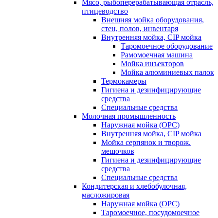
Мясо, рыбоперерабатывающая отрасль,
птицеводство
Внешняя мойка оборудования,
стен, полов, инвентаря
Внутренняя мойка, CIP мойка
Таромоечное оборудование
Рамомоечная машина
Мойка инъекторов
Мойка алюминиевых палок
Термокамеры
Гигиена и дезинфицирующие
средства
Специальные средства
Молочная промышленность
Наружная мойка (ОРС)
Внутренняя мойка, CIP мойка
Мойка серпянок и творож.
мешочков
Гигиена и дезинфицирующие
средства
Специальные средства
Кондитерская и хлебобулочная,
масложировая
Наружная мойка (ОРС)
Таромоечное, посудомоечное