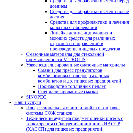
Средства для обработки вымени перед
доением
Средства для обработки вымени после
доения
Средства для профилактики и лечения
копытных заболеваний
Линейка дезинфицирующих и
моющих средств для различных
отраслей и направлений в
производстве пищевых продуктов
Смазочные материалы для стекольной
промышленности VITROLIS
Узкоспециализированные смазочные материалы
Смазки для пресс-грануляторов
комбикормовых заводов, сахарных
комбинатов и др. пищевых предприятий
Производство топливных пеллет
Специализированные смазки
SINOPEC
Наши услуги
Профессиональная очистка, мойка и заправка
системы СОЖ станков
Технический аудит на предмет оценки рисков с
точки зрения соблюдения принципов HACCP
(ХАССП) для пищевых предприятий