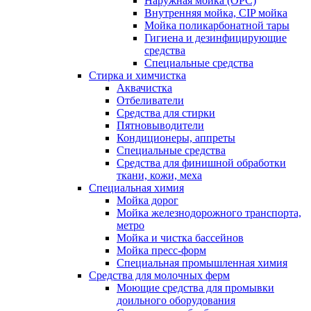
Наружная мойка (ОРС)
Внутренняя мойка, CIP мойка
Мойка поликарбонатной тары
Гигиена и дезинфицирующие
средства
Специальные средства
Стирка и химчистка
Аквачистка
Отбеливатели
Средства для стирки
Пятновыводители
Кондиционеры, аппреты
Специальные средства
Средства для финишной обработки
ткани, кожи, меха
Специальная химия
Мойка дорог
Мойка железнодорожного транспорта,
метро
Мойка и чистка бассейнов
Мойка пресс-форм
Специальная промышленная химия
Средства для молочных ферм
Моющие средства для промывки
доильного оборудования