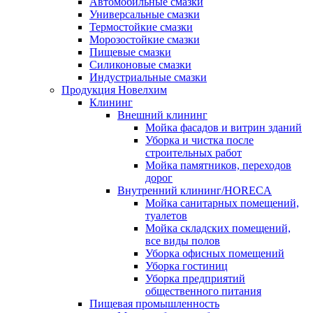
Автомобильные смазки
Универсальные смазки
Термостойкие смазки
Морозостойкие смазки
Пищевые смазки
Силиконовые смазки
Индустриальные смазки
Продукция Новелхим
Клининг
Внешний клининг
Мойка фасадов и витрин зданий
Уборка и чистка после
строительных работ
Мойка памятников, переходов
дорог
Внутренний клининг/HORECA
Мойка санитарных помещений,
туалетов
Мойка складских помещений,
все виды полов
Уборка офисных помещений
Уборка гостиниц
Уборка предприятий
общественного питания
Пищевая промышленность