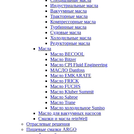
Специальные масла
Индустриальные масла
Вакуумные масла
Тракторные масла
Компрессорные масла
Турбинные масла
Судовые масла
Холодильные масла
Редукторные масла
Масла
Масло BECOOL
Масло Bitzer
Масло CPI Fluid Engineering
МАСЛО Danfoss
Масло EMKARATE
Масло FRICK
Масло FUCHS
Масло Kluber Summit
Масло Sabroe
Масло Trane
Масло холодильное Suniso
Масло для вакуумных насосов
Смазки и масла reinWell
Отраслевые решения
Пищевые смазки ARGO