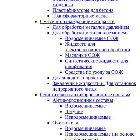
жидкости
Пластификаторы для бетона
Трансформаторные масла
Смазочно-охлаждающие жидкости
Для обработки металлов давлением
Для обработки металлов резанием
Водосмешиваемые СОЖ
Жидкости для
электроэрозионной обработки
Масляные СОЖ
Синтетические жидкости для
шлифования
Средства по уходу за СОЖ
Для холодного проката
Закалочные жидкости и Для установок
непрерывного литья
Очистители и антикоррозионные составы
Антикоррозионные составы
Водосмешиваемые
Летучие
Неводосмешиваемые
Очистители
Водосмешиваемые
Неводосмешиваемые (на основе
растворителей)