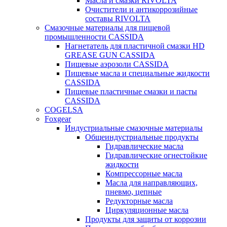
Масла и смазки RIVOLTA
Очистители и антикоррозийные
составы RIVOLTA
Смазочные материалы для пищевой
промышленности CASSIDA
Нагнетатель для пластичной смазки HD
GREASE GUN CASSIDA
Пищевые аэрозоли CASSIDA
Пищевые масла и специальные жидкости
CASSIDA
Пищевые пластичные смазки и пасты
CASSIDA
COGELSA
Foxgear
Индустриальные смазочные материалы
Общеиндустриальные продукты
Гидравлические масла
Гидравлические огнестойкие
жидкости
Компрессорные масла
Масла для направляющих,
пневмо, цепные
Редукторные масла
Циркуляционные масла
Продукты для защиты от коррозии