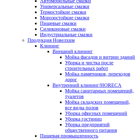
Автомобильные смазки
Универсальные смазки
Термостойкие смазки
Морозостойкие смазки
Пищевые смазки
Силиконовые смазки
Индустриальные смазки
Продукция Новелхим
Клининг
Внешний клининг
Мойка фасадов и витрин зданий
Уборка и чистка после
строительных работ
Мойка памятников, переходов
дорог
Внутренний клининг/HORECA
Мойка санитарных помещений,
туалетов
Мойка складских помещений,
все виды полов
Уборка офисных помещений
Уборка гостиниц
Уборка предприятий
общественного питания
Пищевая промышленность