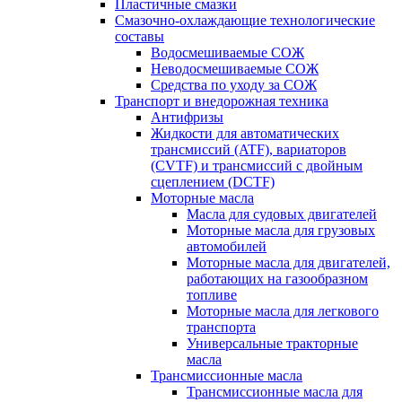
Пластичные смазки
Смазочно-охлаждающие технологические
составы
Водосмешиваемые СОЖ
Неводосмешиваемые СОЖ
Средства по уходу за СОЖ
Транспорт и внедорожная техника
Антифризы
Жидкости для автоматических
трансмиссий (ATF), вариаторов
(CVTF) и трансмиссий с двойным
сцеплением (DCTF)
Моторные масла
Масла для судовых двигателей
Моторные масла для грузовых
автомобилей
Моторные масла для двигателей,
работающих на газообразном
топливе
Моторные масла для легкового
транспорта
Универсальные тракторные
масла
Трансмиссионные масла
Трансмиссионные масла для