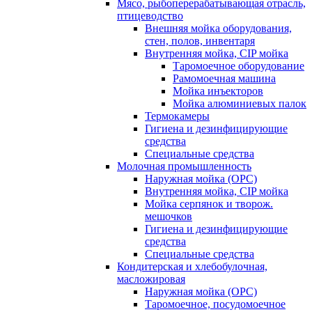
Мясо, рыбоперерабатывающая отрасль,
птицеводство
Внешняя мойка оборудования,
стен, полов, инвентаря
Внутренняя мойка, CIP мойка
Таромоечное оборудование
Рамомоечная машина
Мойка инъекторов
Мойка алюминиевых палок
Термокамеры
Гигиена и дезинфицирующие
средства
Специальные средства
Молочная промышленность
Наружная мойка (ОРС)
Внутренняя мойка, CIP мойка
Мойка серпянок и творож.
мешочков
Гигиена и дезинфицирующие
средства
Специальные средства
Кондитерская и хлебобулочная,
масложировая
Наружная мойка (ОРС)
Таромоечное, посудомоечное