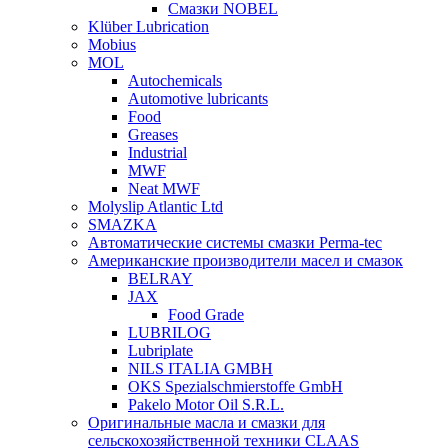
Смазки NOBEL
Klüber Lubrication
Mobius
MOL
Autochemicals
Automotive lubricants
Food
Greases
Industrial
MWF
Neat MWF
Molyslip Atlantic Ltd
SMAZKA
Автоматические системы смазки Perma-tec
Американские производители масел и смазок
BELRAY
JAX
Food Grade
LUBRILOG
Lubriplate
NILS ITALIA GMBH
OKS Spezialschmierstoffe GmbH
Pakelo Motor Oil S.R.L.
Оригинальные масла и смазки для
сельскохозяйственной техники CLAAS