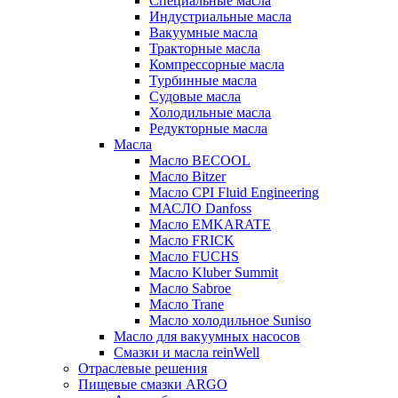
Специальные масла
Индустриальные масла
Вакуумные масла
Тракторные масла
Компрессорные масла
Турбинные масла
Судовые масла
Холодильные масла
Редукторные масла
Масла
Масло BECOOL
Масло Bitzer
Масло CPI Fluid Engineering
МАСЛО Danfoss
Масло EMKARATE
Масло FRICK
Масло FUCHS
Масло Kluber Summit
Масло Sabroe
Масло Trane
Масло холодильное Suniso
Масло для вакуумных насосов
Смазки и масла reinWell
Отраслевые решения
Пищевые смазки ARGO