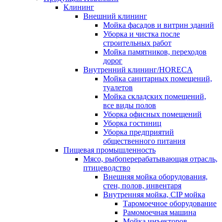
Клининг
Внешний клининг
Мойка фасадов и витрин зданий
Уборка и чистка после
строительных работ
Мойка памятников, переходов
дорог
Внутренний клининг/HORECA
Мойка санитарных помещений,
туалетов
Мойка складских помещений,
все виды полов
Уборка офисных помещений
Уборка гостиниц
Уборка предприятий
общественного питания
Пищевая промышленность
Мясо, рыбоперерабатывающая отрасль,
птицеводство
Внешняя мойка оборудования,
стен, полов, инвентаря
Внутренняя мойка, CIP мойка
Таромоечное оборудование
Рамомоечная машина
Мойка инъекторов