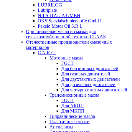
LUBRILOG
Lubriplate
NILS ITALIA GMBH
OKS Spezialschmierstoffe GmbH
Pakelo Motor Oil S.R.L.
Оригинальные масла и смазки для
сельскохозяйственной техники CLAAS
Отечественные производители смазочных
материалов
C.N.R.G.
Моторные масла
ГОСТ
Для бензиновых двигателей
Для газовых двигателей
Для двухтактных двигателей
Для дизельных двигателей
Для четырехтактных двигателей
Трансмиссионные масла
ГОСТ
Для АКПП
Для МКПП
Гидравлические масла
Пластичные смазки
Антифризы