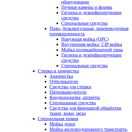
оборудование
Печные камеры и формы
Гигиена и дезинфицирующие
средства
Специальные средства
Пиво, безалкогольная, ликероводочная
промышленность
Наружная мойка (ОРС)
Внутренняя мойка, CIP мойка
Мойка поликарбонатной тары
Гигиена и дезинфицирующие
средства
Специальные средства
Стирка и химчистка
Аквачистка
Отбеливатели
Средства для стирки
Пятновыводители
Кондиционеры, аппреты
Специальные средства
Средства для финишной обработки
ткани, кожи, меха
Специальная химия
Мойка дорог
Мойка железнодорожного транспорта,