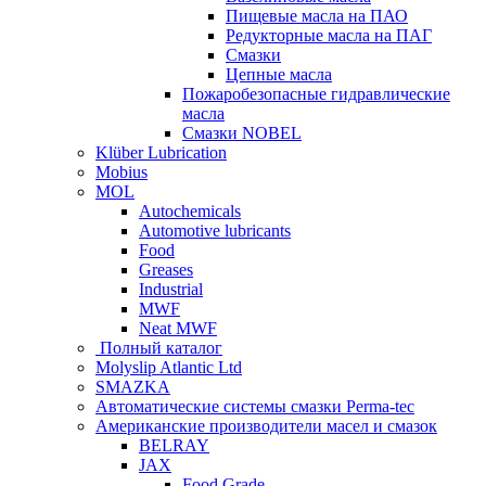
Пищевые масла на ПАО
Редукторные масла на ПАГ
Смазки
Цепные масла
Пожаробезопасные гидравлические
масла
Смазки NOBEL
Klüber Lubrication
Mobius
MOL
Autochemicals
Automotive lubricants
Food
Greases
Industrial
MWF
Neat MWF
Полный каталог
Molyslip Atlantic Ltd
SMAZKA
Автоматические системы смазки Perma-tec
Американские производители масел и смазок
BELRAY
JAX
Food Grade