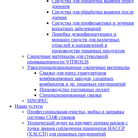
Средства для обработки вымени перед
доением
Средства для обработки вымени после
доения
Средства для профилактики и лечения
копытных заболеваний
Линейка дезинфицирующих и
моющих средств для различных
отраслей и направлений в
производстве пищевых продуктов
Смазочные материалы для стекольной
промышленности VITROLIS
Узкоспециализированные смазочные материалы
Смазки для пресс-грануляторов
комбикормовых заводов, сахарных
комбинатов и др. пищевых предприятий
Производство топливных пеллет
Специализированные смазки
SINOPEC
Наши услуги
Профессиональная очистка, мойка и заправка
системы СОЖ станков
Технический аудит на предмет оценки рисков с
точки зрения соблюдения принципов HACCP
(ХАССП) для пищевых предприятий