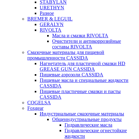
STABYLAN
URETHYN
Разное
BREMER & LEGUIL
GERALYN
RIVOLTA
Масла и смазки RIVOLTA
Очистители и антикоррозийные
составы RIVOLTA
Смазочные материалы для пищевой
промышленности CASSIDA
Нагнетатель для пластичной смазки HD
GREASE GUN CASSIDA
Пищевые аэрозоли CASSIDA
Пищевые масла и специальные жидкости
CASSIDA
Пищевые пластичные смазки и пасты
CASSIDA
COGELSA
Foxgear
Индустриальные смазочные материалы
Общеиндустриальные продукты
Гидравлические масла
Гидравлические огнестойкие
жидкости