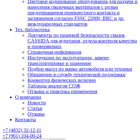
Цветовое кодирование оборудования для раздачи и
нанесения смазочных материалов с целью
предотвращения перекрестного контакта и
загрязнения согласно FSSC 22000, BRC и др.
международных стандартов
Тех. библиотека
Документы по пищевой безопасности смазок
CASSIDA для аудиторов, отдела контроля качества
и проверяющих
Справочная информация
Инструкции по эксплуатации, замене,
транспортировке и хранению
Подбор масел по марке автомобиля или техники
Обращение в службу технической поддержки
Конвертер физических величин
Таблицы аналогов СОЖ
Отзывы и практика применения
О компании
Новости
Статьи
Отзывы
Контакты
+7
(4832)
32-12-11
+7
(961)
104-00-24