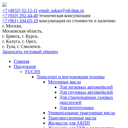
+7
(4832)
32-12-11
email:
zakaz@oil-titan.ru
+7
(910)
292-44-40
техническая консультация
+7
(961)
104-05-10
консультация по стоимости и наличию
г. Москва,
Московская область,
г. Брянск, г. Курск,
г. Калуга, г. Орел,
г. Тула, г. Смоленск.
Запросить тестовый образец
Главная
Продукция
FUCHS
Транспорт и внедорожная техника
Моторные масла
Для легковых автомобилей
Для грузовых автомобилей
Для стационарных газовых
двигателей
Для мототехники
Универсальные тракторные масла
Трансмиссионные масла
Жидкости для АКПП