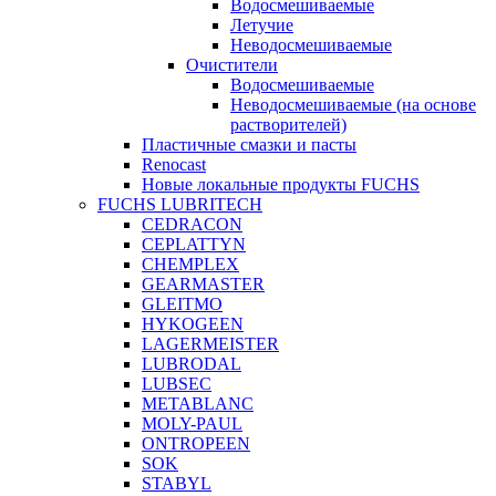
Водосмешиваемые
Летучие
Неводосмешиваемые
Очистители
Водосмешиваемые
Неводосмешиваемые (на основе
растворителей)
Пластичные смазки и пасты
Renocast
Новые локальные продукты FUCHS
FUCHS LUBRITECH
CEDRACON
CEPLATTYN
CHEMPLEX
GEARMASTER
GLEITMO
HYKOGEEN
LAGERMEISTER
LUBRODAL
LUBSEC
METABLANC
MOLY-PAUL
ONTROPEEN
SOK
STABYL