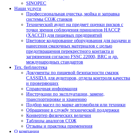
SINOPEC
Наши услуги
Профессиональная очистка, мойка и заправка
системы СОЖ станков
Технический аудит на предмет оценки рисков с
точки зрения соблюдения принципов HACCP
(ХАССП) для пищевых предприятий
Цветовое кодирование оборудования для раздачи и
нанесения смазочных материалов с целью
предотвращения перекрестного контакта и
загрязнения согласно FSSC 22000, BRC и др.
международных стандартов
Тех. библиотека
Документы по пищевой безопасности смазок
CASSIDA для аудиторов, отдела контроля качества
и проверяющих
Справочная информация
Инструкции по эксплуатации, замене,
транспортировке и хранению
Подбор масел по марке автомобиля или техники
Обращение в службу технической поддержки
Конвертер физических величин
Таблицы аналогов СОЖ
Отзывы и практика применения
О компании