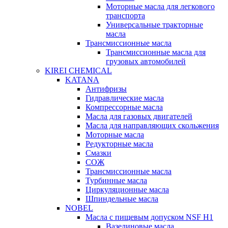
Моторные масла для легкового
транспорта
Универсальные тракторные
масла
Трансмиссионные масла
Трансмиссионные масла для
грузовых автомобилей
KIREI CHEMICAL
KATANA
Антифризы
Гидравлические масла
Компрессорные масла
Масла для газовых двигателей
Масла для направляющих скольжения
Моторные масла
Редукторные масла
Смазки
СОЖ
Трансмиссионные масла
Турбинные масла
Циркуляционные масла
Шпиндельные масла
NOBEL
Масла с пищевым допуском NSF H1
Вазелиновые масла