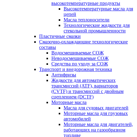
высокотемпературные продукты
Высокотемпературные масла для
цепей
Масла теплоносители
Технологические жидкости для
стекольной промышленности
Пластичные смазки
Смазочно-охлаждающие технологические
составы
Водосмешиваемые СОЖ
Неводосмешиваемые СОЖ
Средства по уходу за СОЖ
Транспорт и внедорожная техника
Антифризы
Жидкости для автоматических
трансмиссий (ATF), вариаторов
(CVTF) и трансмиссий с двойным
сцеплением (DCTF)
Моторные масла
Масла для судовых двигателей
Моторные масла для грузовых
автомобилей
Моторные масла для двигателей,
работающих на газообразном
топливе