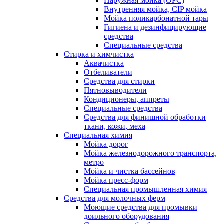
Наружная мойка (ОРС)
Внутренняя мойка, CIP мойка
Мойка поликарбонатной тары
Гигиена и дезинфицирующие
средства
Специальные средства
Стирка и химчистка
Аквачистка
Отбеливатели
Средства для стирки
Пятновыводители
Кондиционеры, аппреты
Специальные средства
Средства для финишной обработки
ткани, кожи, меха
Специальная химия
Мойка дорог
Мойка железнодорожного транспорта,
метро
Мойка и чистка бассейнов
Мойка пресс-форм
Специальная промышленная химия
Средства для молочных ферм
Моющие средства для промывки
доильного оборудования