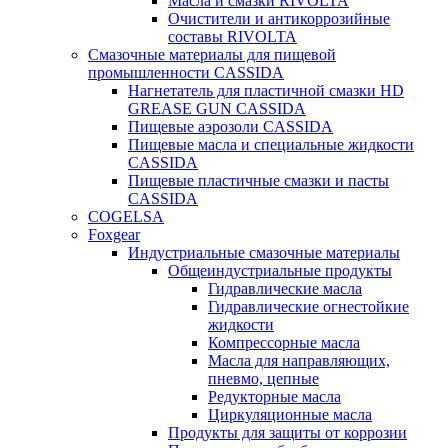
Масла и смазки RIVOLTA
Очистители и антикоррозийные
составы RIVOLTA
Смазочные материалы для пищевой
промышленности CASSIDA
Нагнетатель для пластичной смазки HD
GREASE GUN CASSIDA
Пищевые аэрозоли CASSIDA
Пищевые масла и специальные жидкости
CASSIDA
Пищевые пластичные смазки и пасты
CASSIDA
COGELSA
Foxgear
Индустриальные смазочные материалы
Общеиндустриальные продукты
Гидравлические масла
Гидравлические огнестойкие
жидкости
Компрессорные масла
Масла для направляющих,
пневмо, цепные
Редукторные масла
Циркуляционные масла
Продукты для защиты от коррозии