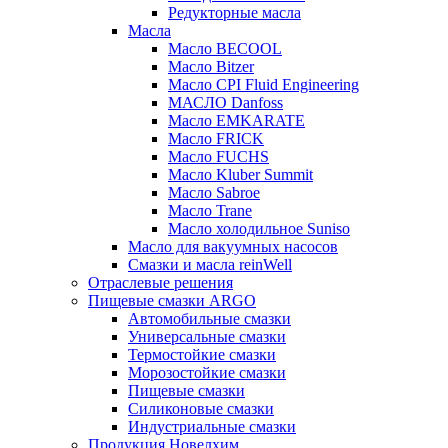
Редукторные масла
Масла
Масло BECOOL
Масло Bitzer
Масло CPI Fluid Engineering
МАСЛО Danfoss
Масло EMKARATE
Масло FRICK
Масло FUCHS
Масло Kluber Summit
Масло Sabroe
Масло Trane
Масло холодильное Suniso
Масло для вакуумных насосов
Смазки и масла reinWell
Отраслевые решения
Пищевые смазки ARGO
Автомобильные смазки
Универсальные смазки
Термостойкие смазки
Морозостойкие смазки
Пищевые смазки
Силиконовые смазки
Индустриальные смазки
Продукция Новелхим