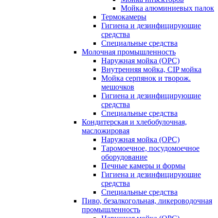
Мойка алюминиевых палок
Термокамеры
Гигиена и дезинфицирующие
средства
Специальные средства
Молочная промышленность
Наружная мойка (ОРС)
Внутренняя мойка, CIP мойка
Мойка серпянок и творож.
мешочков
Гигиена и дезинфицирующие
средства
Специальные средства
Кондитерская и хлебобулочная,
масложировая
Наружная мойка (ОРС)
Таромоечное, посудомоечное
оборудование
Печные камеры и формы
Гигиена и дезинфицирующие
средства
Специальные средства
Пиво, безалкогольная, ликероводочная
промышленность