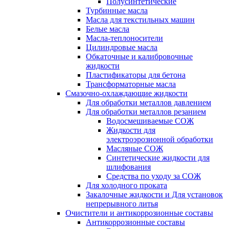
Полусинтетические
Турбинные масла
Масла для текстильных машин
Белые масла
Масла-теплоносители
Цилиндровые масла
Обкаточные и калибровочные
жидкости
Пластификаторы для бетона
Трансформаторные масла
Смазочно-охлаждающие жидкости
Для обработки металлов давлением
Для обработки металлов резанием
Водосмешиваемые СОЖ
Жидкости для
электроэрозионной обработки
Масляные СОЖ
Синтетические жидкости для
шлифования
Средства по уходу за СОЖ
Для холодного проката
Закалочные жидкости и Для установок
непрерывного литья
Очистители и антикоррозионные составы
Антикоррозионные составы