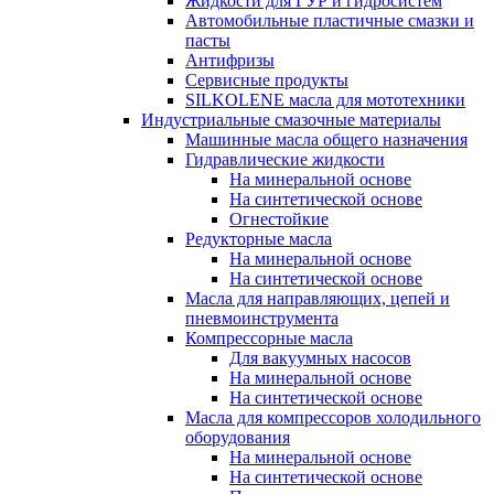
Жидкости для ГУР и гидросистем
Автомобильные пластичные смазки и
пасты
Антифризы
Сервисные продукты
SILKOLENE масла для мототехники
Индустриальные смазочные материалы
Машинные масла общего назначения
Гидравлические жидкости
На минеральной основе
На синтетической основе
Огнестойкие
Редукторные масла
На минеральной основе
На синтетической основе
Масла для направляющих, цепей и
пневмоинструмента
Компрессорные масла
Для вакуумных насосов
На минеральной основе
На синтетической основе
Масла для компрессоров холодильного
оборудования
На минеральной основе
На синтетической основе