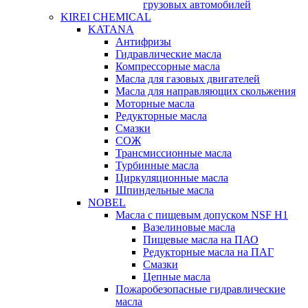
грузовых автомобилей
KIREI CHEMICAL
KATANA
Антифризы
Гидравлические масла
Компрессорные масла
Масла для газовых двигателей
Масла для направляющих скольжения
Моторные масла
Редукторные масла
Смазки
СОЖ
Трансмиссионные масла
Турбинные масла
Циркуляционные масла
Шпиндельные масла
NOBEL
Масла с пищевым допуском NSF H1
Вазелиновые масла
Пищевые масла на ПАО
Редукторные масла на ПАГ
Смазки
Цепные масла
Пожаробезопасные гидравлические
масла