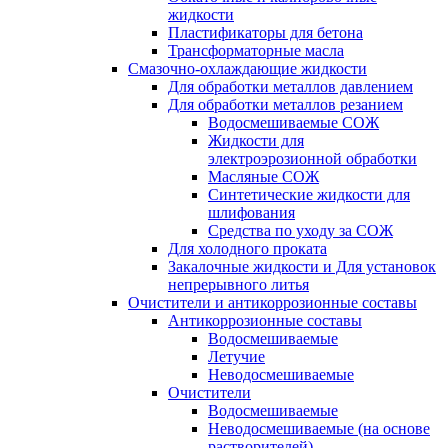
жидкости
Пластификаторы для бетона
Трансформаторные масла
Смазочно-охлаждающие жидкости
Для обработки металлов давлением
Для обработки металлов резанием
Водосмешиваемые СОЖ
Жидкости для
электроэрозионной обработки
Масляные СОЖ
Синтетические жидкости для
шлифования
Средства по уходу за СОЖ
Для холодного проката
Закалочные жидкости и Для установок
непрерывного литья
Очистители и антикоррозионные составы
Антикоррозионные составы
Водосмешиваемые
Летучие
Неводосмешиваемые
Очистители
Водосмешиваемые
Неводосмешиваемые (на основе
растворителей)