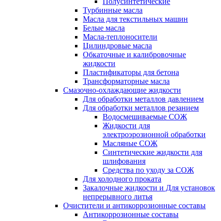
Полусинтетические
Турбинные масла
Масла для текстильных машин
Белые масла
Масла-теплоносители
Цилиндровые масла
Обкаточные и калибровочные
жидкости
Пластификаторы для бетона
Трансформаторные масла
Смазочно-охлаждающие жидкости
Для обработки металлов давлением
Для обработки металлов резанием
Водосмешиваемые СОЖ
Жидкости для
электроэрозионной обработки
Масляные СОЖ
Синтетические жидкости для
шлифования
Средства по уходу за СОЖ
Для холодного проката
Закалочные жидкости и Для установок
непрерывного литья
Очистители и антикоррозионные составы
Антикоррозионные составы