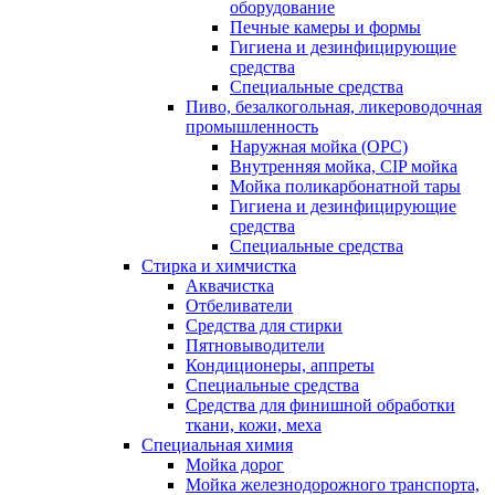
оборудование
Печные камеры и формы
Гигиена и дезинфицирующие
средства
Специальные средства
Пиво, безалкогольная, ликероводочная
промышленность
Наружная мойка (ОРС)
Внутренняя мойка, CIP мойка
Мойка поликарбонатной тары
Гигиена и дезинфицирующие
средства
Специальные средства
Стирка и химчистка
Аквачистка
Отбеливатели
Средства для стирки
Пятновыводители
Кондиционеры, аппреты
Специальные средства
Средства для финишной обработки
ткани, кожи, меха
Специальная химия
Мойка дорог
Мойка железнодорожного транспорта,