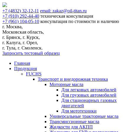
+7
(4832)
32-12-11
email:
zakaz@oil-titan.ru
+7
(910)
292-44-40
техническая консультация
+7
(961)
104-05-10
консультация по стоимости и наличию
г. Москва,
Московская область,
г. Брянск, г. Курск,
г. Калуга, г. Орел,
г. Тула, г. Смоленск.
Запросить тестовый образец
Главная
Продукция
FUCHS
Транспорт и внедорожная техника
Моторные масла
Для легковых автомобилей
Для грузовых автомобилей
Для стационарных газовых
двигателей
Для мототехники
Универсальные тракторные масла
Трансмиссионные масла
Жидкости для АКПП