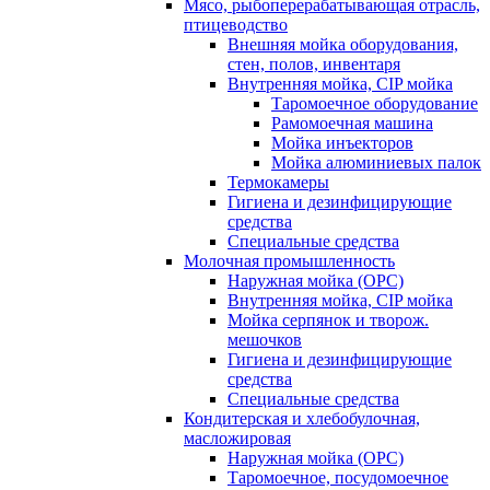
Мясо, рыбоперерабатывающая отрасль,
птицеводство
Внешняя мойка оборудования,
стен, полов, инвентаря
Внутренняя мойка, CIP мойка
Таромоечное оборудование
Рамомоечная машина
Мойка инъекторов
Мойка алюминиевых палок
Термокамеры
Гигиена и дезинфицирующие
средства
Специальные средства
Молочная промышленность
Наружная мойка (ОРС)
Внутренняя мойка, CIP мойка
Мойка серпянок и творож.
мешочков
Гигиена и дезинфицирующие
средства
Специальные средства
Кондитерская и хлебобулочная,
масложировая
Наружная мойка (ОРС)
Таромоечное, посудомоечное