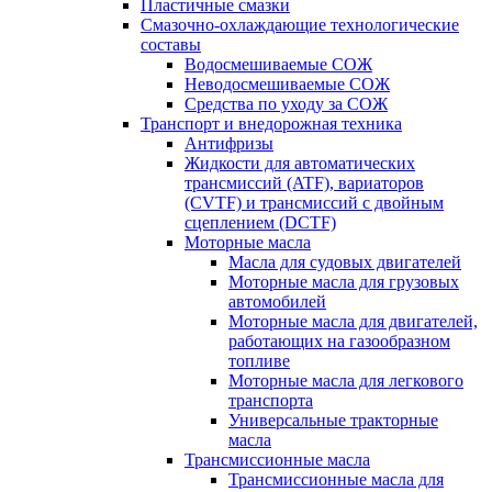
Пластичные смазки
Смазочно-охлаждающие технологические
составы
Водосмешиваемые СОЖ
Неводосмешиваемые СОЖ
Средства по уходу за СОЖ
Транспорт и внедорожная техника
Антифризы
Жидкости для автоматических
трансмиссий (ATF), вариаторов
(CVTF) и трансмиссий с двойным
сцеплением (DCTF)
Моторные масла
Масла для судовых двигателей
Моторные масла для грузовых
автомобилей
Моторные масла для двигателей,
работающих на газообразном
топливе
Моторные масла для легкового
транспорта
Универсальные тракторные
масла
Трансмиссионные масла
Трансмиссионные масла для