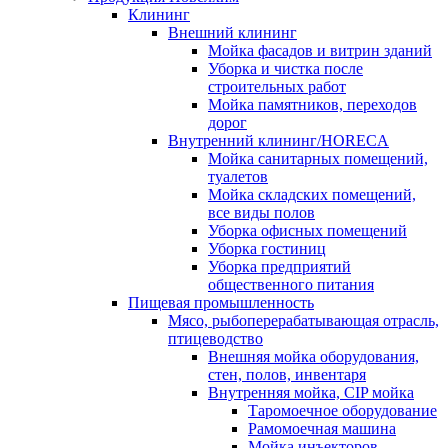
Клининг
Внешний клининг
Мойка фасадов и витрин зданий
Уборка и чистка после
строительных работ
Мойка памятников, переходов
дорог
Внутренний клининг/HORECA
Мойка санитарных помещений,
туалетов
Мойка складских помещений,
все виды полов
Уборка офисных помещений
Уборка гостиниц
Уборка предприятий
общественного питания
Пищевая промышленность
Мясо, рыбоперерабатывающая отрасль,
птицеводство
Внешняя мойка оборудования,
стен, полов, инвентаря
Внутренняя мойка, CIP мойка
Таромоечное оборудование
Рамомоечная машина
Мойка инъекторов