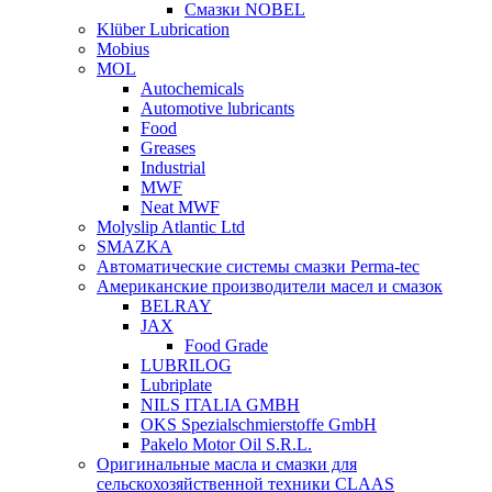
Смазки NOBEL
Klüber Lubrication
Mobius
MOL
Autochemicals
Automotive lubricants
Food
Greases
Industrial
MWF
Neat MWF
Molyslip Atlantic Ltd
SMAZKA
Автоматические системы смазки Perma-tec
Американские производители масел и смазок
BELRAY
JAX
Food Grade
LUBRILOG
Lubriplate
NILS ITALIA GMBH
OKS Spezialschmierstoffe GmbH
Pakelo Motor Oil S.R.L.
Оригинальные масла и смазки для
сельскохозяйственной техники CLAAS