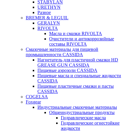
STABYLAN
URETHYN
Разное
BREMER & LEGUIL
GERALYN
RIVOLTA
Масла и смазки RIVOLTA
Очистители и антикоррозийные
составы RIVOLTA
Смазочные материалы для пищевой
промышленности CASSIDA
Нагнетатель для пластичной смазки HD
GREASE GUN CASSIDA
Пищевые аэрозоли CASSIDA
Пищевые масла и специальные жидкости
CASSIDA
Пищевые пластичные смазки и пасты
CASSIDA
COGELSA
Foxgear
Индустриальные смазочные материалы
Общеиндустриальные продукты
Гидравлические масла
Гидравлические огнестойкие
жидкости