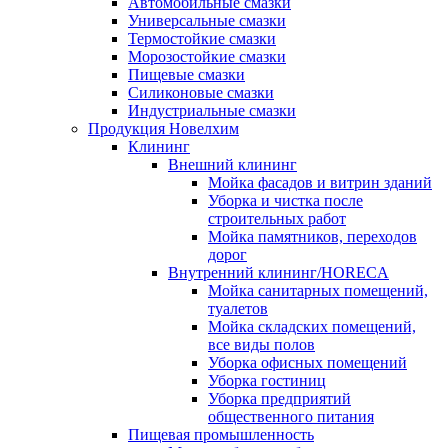
Автомобильные смазки
Универсальные смазки
Термостойкие смазки
Морозостойкие смазки
Пищевые смазки
Силиконовые смазки
Индустриальные смазки
Продукция Новелхим
Клининг
Внешний клининг
Мойка фасадов и витрин зданий
Уборка и чистка после
строительных работ
Мойка памятников, переходов
дорог
Внутренний клининг/HORECA
Мойка санитарных помещений,
туалетов
Мойка складских помещений,
все виды полов
Уборка офисных помещений
Уборка гостиниц
Уборка предприятий
общественного питания
Пищевая промышленность