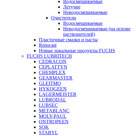
Водосмешиваемые
Летучие
Неводосмешиваемые
Очистители
Водосмешиваемые
Неводосмешиваемые (на основе
растворителей)
Пластичные смазки и пасты
Renocast
Новые локальные продукты FUCHS
FUCHS LUBRITECH
CEDRACON
CEPLATTYN
CHEMPLEX
GEARMASTER
GLEITMO
HYKOGEEN
LAGERMEISTER
LUBRODAL
LUBSEC
METABLANC
MOLY-PAUL
ONTROPEEN
SOK
STABYL