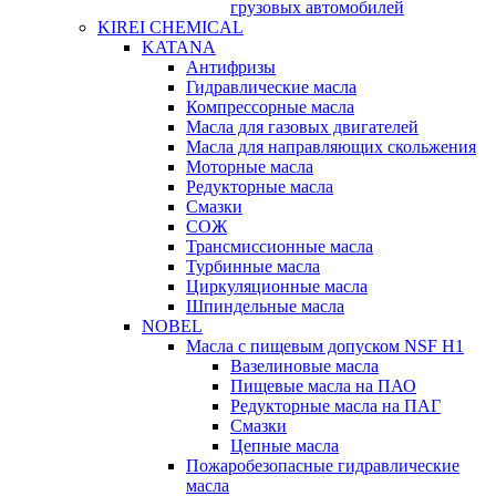
грузовых автомобилей
KIREI CHEMICAL
KATANA
Антифризы
Гидравлические масла
Компрессорные масла
Масла для газовых двигателей
Масла для направляющих скольжения
Моторные масла
Редукторные масла
Смазки
СОЖ
Трансмиссионные масла
Турбинные масла
Циркуляционные масла
Шпиндельные масла
NOBEL
Масла с пищевым допуском NSF H1
Вазелиновые масла
Пищевые масла на ПАО
Редукторные масла на ПАГ
Смазки
Цепные масла
Пожаробезопасные гидравлические
масла