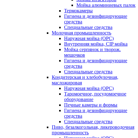
Мойка алюминиевых палок
Термокамеры
Гигиена и дезинфицирующие
средства
Специальные средства
Молочная промышленность
Наружная мойка (ОРС)
Внутренняя мойка, CIP мойка
Мойка серпянок и творож.
мешочков
Гигиена и дезинфицирующие
средства
Специальные средства
Кондитерская и хлебобулочная,
масложировая
Наружная мойка (ОРС)
Таромоечное, посудомоечное
оборудование
Печные камеры и формы
Гигиена и дезинфицирующие
средства
Специальные средства
Пиво, безалкогольная, ликероводочная
промышленность