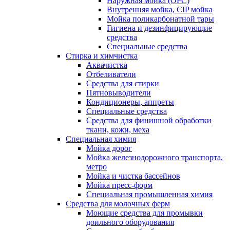
Наружная мойка (ОРС)
Внутренняя мойка, CIP мойка
Мойка поликарбонатной тары
Гигиена и дезинфицирующие
средства
Специальные средства
Стирка и химчистка
Аквачистка
Отбеливатели
Средства для стирки
Пятновыводители
Кондиционеры, аппреты
Специальные средства
Средства для финишной обработки
ткани, кожи, меха
Специальная химия
Мойка дорог
Мойка железнодорожного транспорта,
метро
Мойка и чистка бассейнов
Мойка пресс-форм
Специальная промышленная химия
Средства для молочных ферм
Моющие средства для промывки
доильного оборудования