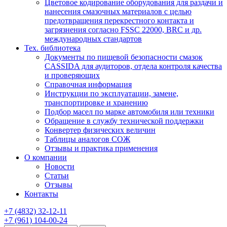
Цветовое кодирование оборудования для раздачи и
нанесения смазочных материалов с целью
предотвращения перекрестного контакта и
загрязнения согласно FSSC 22000, BRC и др.
международных стандартов
Тех. библиотека
Документы по пищевой безопасности смазок
CASSIDA для аудиторов, отдела контроля качества
и проверяющих
Справочная информация
Инструкции по эксплуатации, замене,
транспортировке и хранению
Подбор масел по марке автомобиля или техники
Обращение в службу технической поддержки
Конвертер физических величин
Таблицы аналогов СОЖ
Отзывы и практика применения
О компании
Новости
Статьи
Отзывы
Контакты
+7
(4832)
32-12-11
+7
(961)
104-00-24