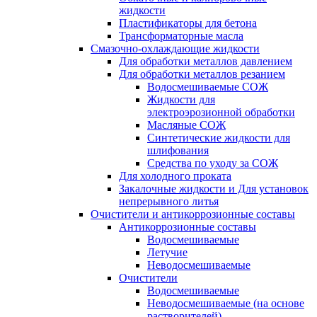
жидкости
Пластификаторы для бетона
Трансформаторные масла
Смазочно-охлаждающие жидкости
Для обработки металлов давлением
Для обработки металлов резанием
Водосмешиваемые СОЖ
Жидкости для
электроэрозионной обработки
Масляные СОЖ
Синтетические жидкости для
шлифования
Средства по уходу за СОЖ
Для холодного проката
Закалочные жидкости и Для установок
непрерывного литья
Очистители и антикоррозионные составы
Антикоррозионные составы
Водосмешиваемые
Летучие
Неводосмешиваемые
Очистители
Водосмешиваемые
Неводосмешиваемые (на основе
растворителей)