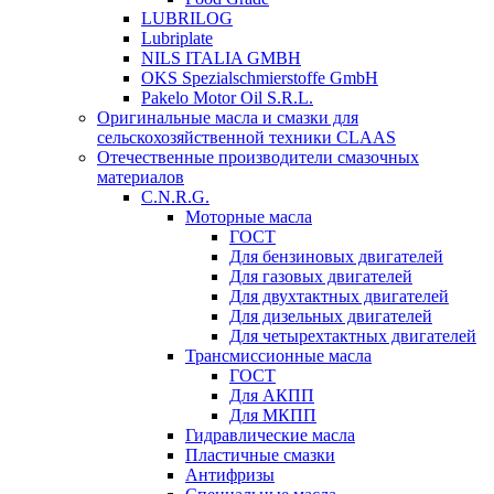
LUBRILOG
Lubriplate
NILS ITALIA GMBH
OKS Spezialschmierstoffe GmbH
Pakelo Motor Oil S.R.L.
Оригинальные масла и смазки для
сельскохозяйственной техники CLAAS
Отечественные производители смазочных
материалов
C.N.R.G.
Моторные масла
ГОСТ
Для бензиновых двигателей
Для газовых двигателей
Для двухтактных двигателей
Для дизельных двигателей
Для четырехтактных двигателей
Трансмиссионные масла
ГОСТ
Для АКПП
Для МКПП
Гидравлические масла
Пластичные смазки
Антифризы