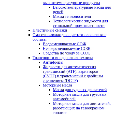
высокотемпературные продукты
Высокотемпературные масла для
цепей
Масла теплоносители
Технологические жидкости для
стекольной промышленности
Пластичные смазки
Смазочно-охлаждающие технологические
составы
Водосмешиваемые СОЖ
Неводосмешиваемые СОЖ
Средства по уходу за СОЖ
Транспорт и внедорожная техника
Антифризы
Жидкости для автоматических
трансмиссий (ATF), вариаторов
(CVTF) и трансмиссий с двойным
сцеплением (DCTF)
Моторные масла
Масла для судовых двигателей
Моторные масла для грузовых
автомобилей
Моторные масла для двигателей,
работающих на газообразном
топливе