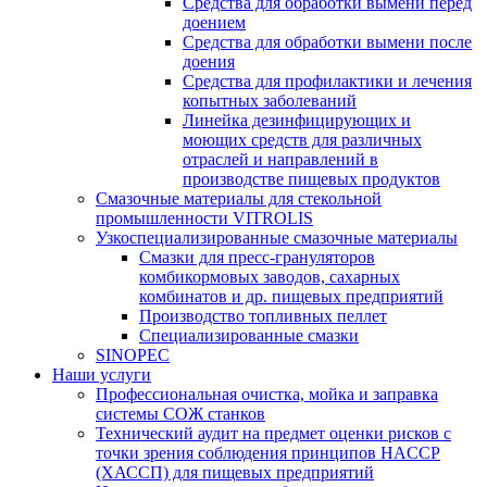
Средства для обработки вымени перед
доением
Средства для обработки вымени после
доения
Средства для профилактики и лечения
копытных заболеваний
Линейка дезинфицирующих и
моющих средств для различных
отраслей и направлений в
производстве пищевых продуктов
Смазочные материалы для стекольной
промышленности VITROLIS
Узкоспециализированные смазочные материалы
Смазки для пресс-грануляторов
комбикормовых заводов, сахарных
комбинатов и др. пищевых предприятий
Производство топливных пеллет
Специализированные смазки
SINOPEC
Наши услуги
Профессиональная очистка, мойка и заправка
системы СОЖ станков
Технический аудит на предмет оценки рисков с
точки зрения соблюдения принципов HACCP
(ХАССП) для пищевых предприятий