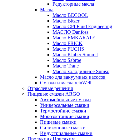
Редукторные масла
Масла
Масло BECOOL
Масло Bitzer
Масло CPI Fluid Engineering
МАСЛО Danfoss
Масло EMKARATE
Масло FRICK
Масло FUCHS
Масло Kluber Summit
Масло Sabroe
Масло Trane
Масло холодильное Suniso
Масло для вакуумных насосов
Смазки и масла reinWell
Отраслевые решения
Пищевые смазки ARGO
Автомобильные смазки
Универсальные смазки
Термостойкие смазки
Морозостойкие смазки
Пищевые смазки
Силиконовые смазки
Индустриальные смазки
Продукция Новелхим