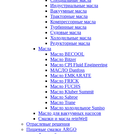
Специальные масла
Индустриальные масла
Вакуумные масла
Тракторные масла
Компрессорные масла
Турбинные масла
Судовые масла
Холодильные масла
Редукторные масла
Масла
Масло BECOOL
Масло Bitzer
Масло CPI Fluid Engineering
МАСЛО Danfoss
Масло EMKARATE
Масло FRICK
Масло FUCHS
Масло Kluber Summit
Масло Sabroe
Масло Trane
Масло холодильное Suniso
Масло для вакуумных насосов
Смазки и масла reinWell
Отраслевые решения
Пищевые смазки ARGO