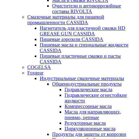
Масла и смазки RIVOLTA
Очистители и антикоррозийные
составы RIVOLTA
Смазочные материалы для пищевой
промышленности CASSIDA
Нагнетатель для пластичной смазки HD
GREASE GUN CASSIDA
Пищевые аэрозоли CASSIDA
Пищевые масла и специальные жидкости
CASSIDA
Пищевые пластичные смазки и пасты
CASSIDA
COGELSA
Foxgear
Индустриальные смазочные материалы
Общеиндустриальные продукты
Гидравлические масла
Гидравлические огнестойкие
жидкости
Компрессорные масла
Масла для направляющих,
пневмо, цепные
Редукторные масла
Циркуляционные масла
Продукты для защиты от коррозии