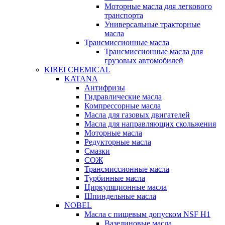
Моторные масла для легкового
транспорта
Универсальные тракторные
масла
Трансмиссионные масла
Трансмиссионные масла для
грузовых автомобилей
KIREI CHEMICAL
KATANA
Антифризы
Гидравлические масла
Компрессорные масла
Масла для газовых двигателей
Масла для направляющих скольжения
Моторные масла
Редукторные масла
Смазки
СОЖ
Трансмиссионные масла
Турбинные масла
Циркуляционные масла
Шпиндельные масла
NOBEL
Масла с пищевым допуском NSF H1
Вазелиновые масла