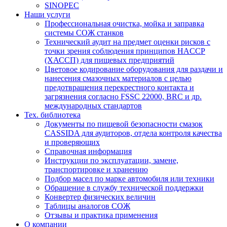
SINOPEC
Наши услуги
Профессиональная очистка, мойка и заправка
системы СОЖ станков
Технический аудит на предмет оценки рисков с
точки зрения соблюдения принципов HACCP
(ХАССП) для пищевых предприятий
Цветовое кодирование оборудования для раздачи и
нанесения смазочных материалов с целью
предотвращения перекрестного контакта и
загрязнения согласно FSSC 22000, BRC и др.
международных стандартов
Тех. библиотека
Документы по пищевой безопасности смазок
CASSIDA для аудиторов, отдела контроля качества
и проверяющих
Справочная информация
Инструкции по эксплуатации, замене,
транспортировке и хранению
Подбор масел по марке автомобиля или техники
Обращение в службу технической поддержки
Конвертер физических величин
Таблицы аналогов СОЖ
Отзывы и практика применения
О компании