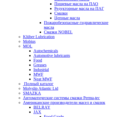
Пищевые масла на ПАО
Редукторные масла на ПАГ
Смазки
Цепные масла
Пожаробезопасные гидравлические
масла
Смазки NOBEL
Klüber Lubrication
Mobius
MOL
Autochemicals
Automotive lubricants
Food
Greases
Industrial
MWF
Neat MWF
Полный каталог
Molyslip Atlantic Ltd
SMAZKA
Автоматические системы смазки Perma-tec
Американские производители масел и смазок
BELRAY
JAX
Food Grade