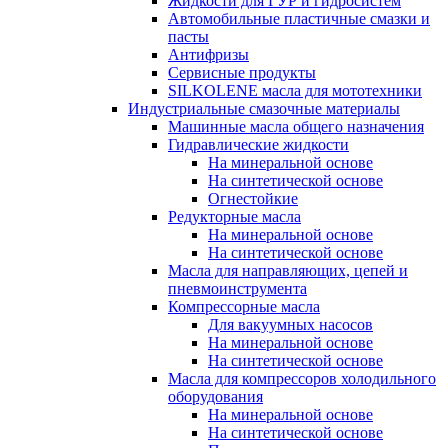
Жидкости для ГУР и гидросистем
Автомобильные пластичные смазки и
пасты
Антифризы
Сервисные продукты
SILKOLENE масла для мототехники
Индустриальные смазочные материалы
Машинные масла общего назначения
Гидравлические жидкости
На минеральной основе
На синтетической основе
Огнестойкие
Редукторные масла
На минеральной основе
На синтетической основе
Масла для направляющих, цепей и
пневмоинструмента
Компрессорные масла
Для вакуумных насосов
На минеральной основе
На синтетической основе
Масла для компрессоров холодильного
оборудования
На минеральной основе
На синтетической основе