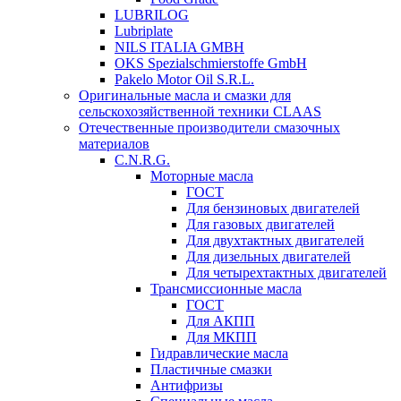
LUBRILOG
Lubriplate
NILS ITALIA GMBH
OKS Spezialschmierstoffe GmbH
Pakelo Motor Oil S.R.L.
Оригинальные масла и смазки для
сельскохозяйственной техники CLAAS
Отечественные производители смазочных
материалов
C.N.R.G.
Моторные масла
ГОСТ
Для бензиновых двигателей
Для газовых двигателей
Для двухтактных двигателей
Для дизельных двигателей
Для четырехтактных двигателей
Трансмиссионные масла
ГОСТ
Для АКПП
Для МКПП
Гидравлические масла
Пластичные смазки
Антифризы