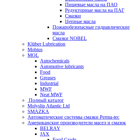
Пищевые масла на ПАО
Редукторные масла на ПАГ
Смазки
Цепные масла
Пожаробезопасные гидравлические
масла
Смазки NOBEL
Klüber Lubrication
Mobius
MOL
Autochemicals
Automotive lubricants
Food
Greases
Industrial
MWF
Neat MWF
Полный каталог
Molyslip Atlantic Ltd
SMAZKA
Автоматические системы смазки Perma-tec
Американские производители масел и смазок
BELRAY
JAX
Food Grade