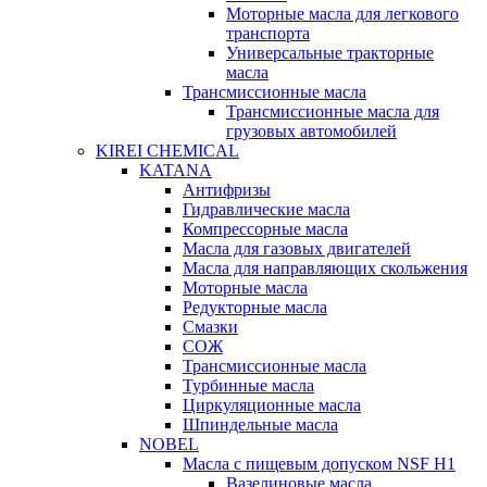
Моторные масла для легкового
транспорта
Универсальные тракторные
масла
Трансмиссионные масла
Трансмиссионные масла для
грузовых автомобилей
KIREI CHEMICAL
KATANA
Антифризы
Гидравлические масла
Компрессорные масла
Масла для газовых двигателей
Масла для направляющих скольжения
Моторные масла
Редукторные масла
Смазки
СОЖ
Трансмиссионные масла
Турбинные масла
Циркуляционные масла
Шпиндельные масла
NOBEL
Масла с пищевым допуском NSF H1
Вазелиновые масла