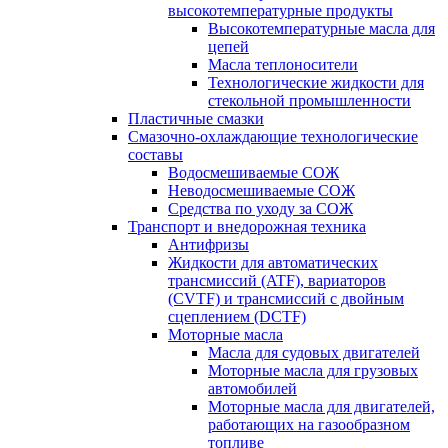
высокотемпературные продукты
Высокотемпературные масла для
цепей
Масла теплоносители
Технологические жидкости для
стекольной промышленности
Пластичные смазки
Смазочно-охлаждающие технологические
составы
Водосмешиваемые СОЖ
Неводосмешиваемые СОЖ
Средства по уходу за СОЖ
Транспорт и внедорожная техника
Антифризы
Жидкости для автоматических
трансмиссий (ATF), вариаторов
(CVTF) и трансмиссий с двойным
сцеплением (DCTF)
Моторные масла
Масла для судовых двигателей
Моторные масла для грузовых
автомобилей
Моторные масла для двигателей,
работающих на газообразном
топливе