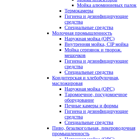
Мойка алюминиевых палок
Термокамеры
Гигиена и дезинфицирующие
средства
Специальные средства
Молочная промышленность
Наружная мойка (ОРС)
Внутренняя мойка, CIP мойка
Мойка серпянок и творож.
мешочков
Гигиена и дезинфицирующие
средства
Специальные средства
Кондитерская и хлебобулочная,
масложировая
Наружная мойка (ОРС)
Таромоечное, посудомоечное
оборудование
Печные камеры и формы
Гигиена и дезинфицирующие
средства
Специальные средства
Пиво, безалкогольная, ликероводочная
промышленность