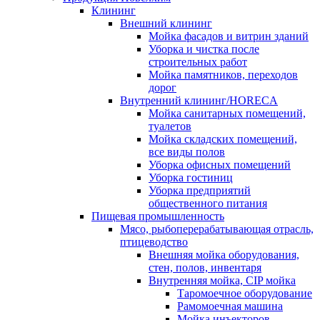
Клининг
Внешний клининг
Мойка фасадов и витрин зданий
Уборка и чистка после
строительных работ
Мойка памятников, переходов
дорог
Внутренний клининг/HORECA
Мойка санитарных помещений,
туалетов
Мойка складских помещений,
все виды полов
Уборка офисных помещений
Уборка гостиниц
Уборка предприятий
общественного питания
Пищевая промышленность
Мясо, рыбоперерабатывающая отрасль,
птицеводство
Внешняя мойка оборудования,
стен, полов, инвентаря
Внутренняя мойка, CIP мойка
Таромоечное оборудование
Рамомоечная машина
Мойка инъекторов