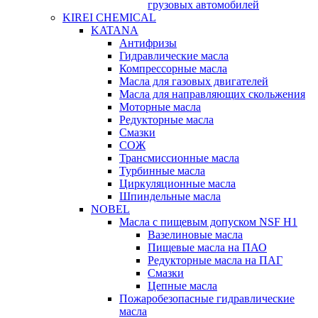
грузовых автомобилей
KIREI CHEMICAL
KATANA
Антифризы
Гидравлические масла
Компрессорные масла
Масла для газовых двигателей
Масла для направляющих скольжения
Моторные масла
Редукторные масла
Смазки
СОЖ
Трансмиссионные масла
Турбинные масла
Циркуляционные масла
Шпиндельные масла
NOBEL
Масла с пищевым допуском NSF H1
Вазелиновые масла
Пищевые масла на ПАО
Редукторные масла на ПАГ
Смазки
Цепные масла
Пожаробезопасные гидравлические
масла