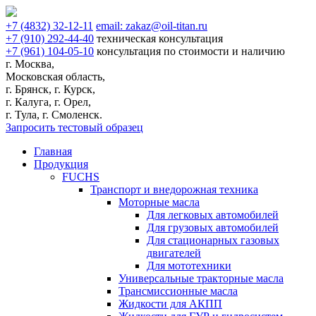
+7
(4832)
32-12-11
email:
zakaz@oil-titan.ru
+7
(910)
292-44-40
техническая консультация
+7
(961)
104-05-10
консультация по стоимости и наличию
г. Москва,
Московская область,
г. Брянск, г. Курск,
г. Калуга, г. Орел,
г. Тула, г. Смоленск.
Запросить тестовый образец
Главная
Продукция
FUCHS
Транспорт и внедорожная техника
Моторные масла
Для легковых автомобилей
Для грузовых автомобилей
Для стационарных газовых
двигателей
Для мототехники
Универсальные тракторные масла
Трансмиссионные масла
Жидкости для АКПП