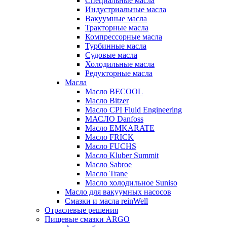
Специальные масла
Индустриальные масла
Вакуумные масла
Тракторные масла
Компрессорные масла
Турбинные масла
Судовые масла
Холодильные масла
Редукторные масла
Масла
Масло BECOOL
Масло Bitzer
Масло CPI Fluid Engineering
МАСЛО Danfoss
Масло EMKARATE
Масло FRICK
Масло FUCHS
Масло Kluber Summit
Масло Sabroe
Масло Trane
Масло холодильное Suniso
Масло для вакуумных насосов
Смазки и масла reinWell
Отраслевые решения
Пищевые смазки ARGO