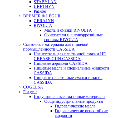
STABYLAN
URETHYN
Разное
BREMER & LEGUIL
GERALYN
RIVOLTA
Масла и смазки RIVOLTA
Очистители и антикоррозийные
составы RIVOLTA
Смазочные материалы для пищевой
промышленности CASSIDA
Нагнетатель для пластичной смазки HD
GREASE GUN CASSIDA
Пищевые аэрозоли CASSIDA
Пищевые масла и специальные жидкости
CASSIDA
Пищевые пластичные смазки и пасты
CASSIDA
COGELSA
Foxgear
Индустриальные смазочные материалы
Общеиндустриальные продукты
Гидравлические масла
Гидравлические огнестойкие
жидкости