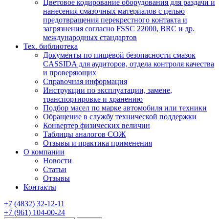
Цветовое кодирование оборудования для раздачи и
нанесения смазочных материалов с целью
предотвращения перекрестного контакта и
загрязнения согласно FSSC 22000, BRC и др.
международных стандартов
Тех. библиотека
Документы по пищевой безопасности смазок
CASSIDA для аудиторов, отдела контроля качества
и проверяющих
Справочная информация
Инструкции по эксплуатации, замене,
транспортировке и хранению
Подбор масел по марке автомобиля или техники
Обращение в службу технической поддержки
Конвертер физических величин
Таблицы аналогов СОЖ
Отзывы и практика применения
О компании
Новости
Статьи
Отзывы
Контакты
+7
(4832)
32-12-11
+7
(961)
104-00-24