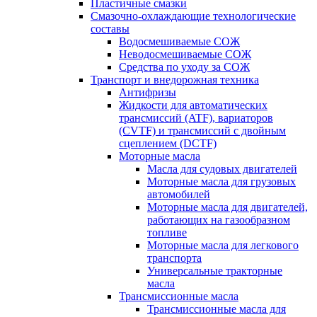
Пластичные смазки
Смазочно-охлаждающие технологические
составы
Водосмешиваемые СОЖ
Неводосмешиваемые СОЖ
Средства по уходу за СОЖ
Транспорт и внедорожная техника
Антифризы
Жидкости для автоматических
трансмиссий (ATF), вариаторов
(CVTF) и трансмиссий с двойным
сцеплением (DCTF)
Моторные масла
Масла для судовых двигателей
Моторные масла для грузовых
автомобилей
Моторные масла для двигателей,
работающих на газообразном
топливе
Моторные масла для легкового
транспорта
Универсальные тракторные
масла
Трансмиссионные масла
Трансмиссионные масла для