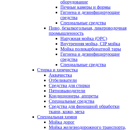
оборудование
Печные камеры и формы
Гигиена и дезинфицирующие
средства
Специальные средства
Пиво, безалкогольная, ликероводочная
промышленность
Наружная мойка (ОРС)
Внутренняя мойка, CIP мойка
Мойка поликарбонатной тары
Гигиена и дезинфицирующие
средства
Специальные средства
Стирка и химчистка
Аквачистка
Отбеливатели
Средства для стирки
Пятновыводители
Кондиционеры, аппреты
Специальные средства
Средства для финишной обработки
ткани, кожи, меха
Специальная химия
Мойка дорог
Мойка железнодорожного транспорта,