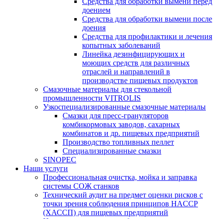
Средства для обработки вымени перед
доением
Средства для обработки вымени после
доения
Средства для профилактики и лечения
копытных заболеваний
Линейка дезинфицирующих и
моющих средств для различных
отраслей и направлений в
производстве пищевых продуктов
Смазочные материалы для стекольной
промышленности VITROLIS
Узкоспециализированные смазочные материалы
Смазки для пресс-грануляторов
комбикормовых заводов, сахарных
комбинатов и др. пищевых предприятий
Производство топливных пеллет
Специализированные смазки
SINOPEC
Наши услуги
Профессиональная очистка, мойка и заправка
системы СОЖ станков
Технический аудит на предмет оценки рисков с
точки зрения соблюдения принципов HACCP
(ХАССП) для пищевых предприятий