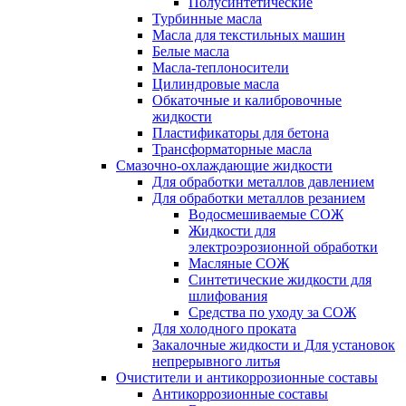
Полусинтетические
Турбинные масла
Масла для текстильных машин
Белые масла
Масла-теплоносители
Цилиндровые масла
Обкаточные и калибровочные
жидкости
Пластификаторы для бетона
Трансформаторные масла
Смазочно-охлаждающие жидкости
Для обработки металлов давлением
Для обработки металлов резанием
Водосмешиваемые СОЖ
Жидкости для
электроэрозионной обработки
Масляные СОЖ
Синтетические жидкости для
шлифования
Средства по уходу за СОЖ
Для холодного проката
Закалочные жидкости и Для установок
непрерывного литья
Очистители и антикоррозионные составы
Антикоррозионные составы