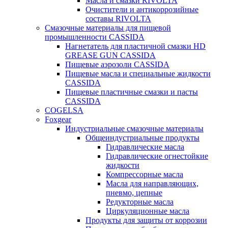
Масла и смазки RIVOLTA
Очистители и антикоррозийные
составы RIVOLTA
Смазочные материалы для пищевой
промышленности CASSIDA
Нагнетатель для пластичной смазки HD
GREASE GUN CASSIDA
Пищевые аэрозоли CASSIDA
Пищевые масла и специальные жидкости
CASSIDA
Пищевые пластичные смазки и пасты
CASSIDA
COGELSA
Foxgear
Индустриальные смазочные материалы
Общеиндустриальные продукты
Гидравлические масла
Гидравлические огнестойкие
жидкости
Компрессорные масла
Масла для направляющих,
пневмо, цепные
Редукторные масла
Циркуляционные масла
Продукты для защиты от коррозии