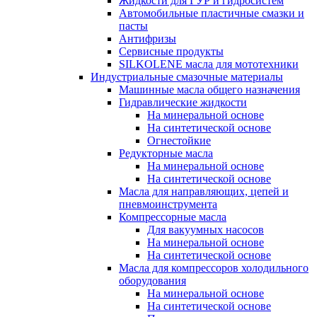
Жидкости для ГУР и гидросистем
Автомобильные пластичные смазки и
пасты
Антифризы
Сервисные продукты
SILKOLENE масла для мототехники
Индустриальные смазочные материалы
Машинные масла общего назначения
Гидравлические жидкости
На минеральной основе
На синтетической основе
Огнестойкие
Редукторные масла
На минеральной основе
На синтетической основе
Масла для направляющих, цепей и
пневмоинструмента
Компрессорные масла
Для вакуумных насосов
На минеральной основе
На синтетической основе
Масла для компрессоров холодильного
оборудования
На минеральной основе
На синтетической основе