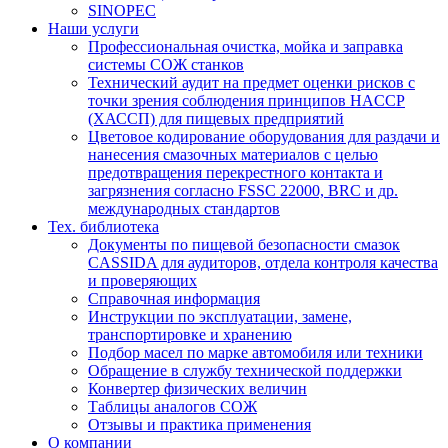
SINOPEC
Наши услуги
Профессиональная очистка, мойка и заправка
системы СОЖ станков
Технический аудит на предмет оценки рисков с
точки зрения соблюдения принципов HACCP
(ХАССП) для пищевых предприятий
Цветовое кодирование оборудования для раздачи и
нанесения смазочных материалов с целью
предотвращения перекрестного контакта и
загрязнения согласно FSSC 22000, BRC и др.
международных стандартов
Тех. библиотека
Документы по пищевой безопасности смазок
CASSIDA для аудиторов, отдела контроля качества
и проверяющих
Справочная информация
Инструкции по эксплуатации, замене,
транспортировке и хранению
Подбор масел по марке автомобиля или техники
Обращение в службу технической поддержки
Конвертер физических величин
Таблицы аналогов СОЖ
Отзывы и практика применения
О компании