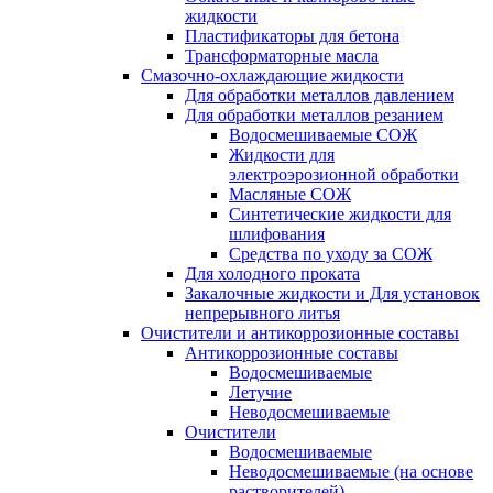
жидкости
Пластификаторы для бетона
Трансформаторные масла
Смазочно-охлаждающие жидкости
Для обработки металлов давлением
Для обработки металлов резанием
Водосмешиваемые СОЖ
Жидкости для
электроэрозионной обработки
Масляные СОЖ
Синтетические жидкости для
шлифования
Средства по уходу за СОЖ
Для холодного проката
Закалочные жидкости и Для установок
непрерывного литья
Очистители и антикоррозионные составы
Антикоррозионные составы
Водосмешиваемые
Летучие
Неводосмешиваемые
Очистители
Водосмешиваемые
Неводосмешиваемые (на основе
растворителей)