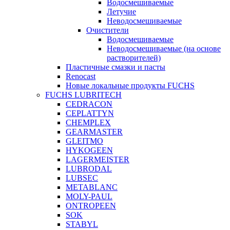
Водосмешиваемые
Летучие
Неводосмешиваемые
Очистители
Водосмешиваемые
Неводосмешиваемые (на основе
растворителей)
Пластичные смазки и пасты
Renocast
Новые локальные продукты FUCHS
FUCHS LUBRITECH
CEDRACON
CEPLATTYN
CHEMPLEX
GEARMASTER
GLEITMO
HYKOGEEN
LAGERMEISTER
LUBRODAL
LUBSEC
METABLANC
MOLY-PAUL
ONTROPEEN
SOK
STABYL