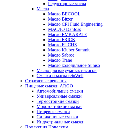
Редукторные масла
Масла
Масло BECOOL
Масло Bitzer
Масло CPI Fluid Engineering
МАСЛО Danfoss
Масло EMKARATE
Масло FRICK
Масло FUCHS
Масло Kluber Summit
Масло Sabroe
Масло Trane
Масло холодильное Suniso
Масло для вакуумных насосов
Смазки и масла reinWell
Отраслевые решения
Пищевые смазки ARGO
Автомобильные смазки
Универсальные смазки
Термостойкие смазки
Морозостойкие смазки
Пищевые смазки
Силиконовые смазки
Индустриальные смазки
Продукция Новелхим