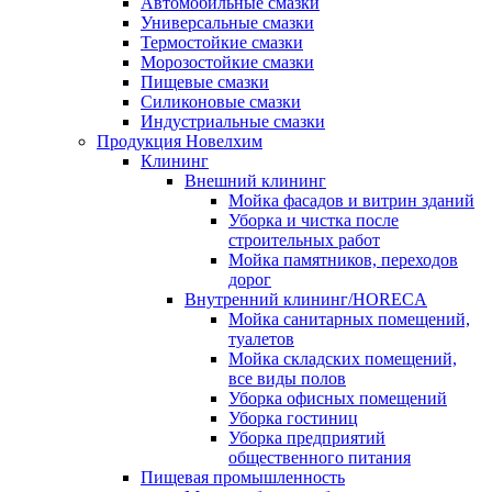
Автомобильные смазки
Универсальные смазки
Термостойкие смазки
Морозостойкие смазки
Пищевые смазки
Силиконовые смазки
Индустриальные смазки
Продукция Новелхим
Клининг
Внешний клининг
Мойка фасадов и витрин зданий
Уборка и чистка после
строительных работ
Мойка памятников, переходов
дорог
Внутренний клининг/HORECA
Мойка санитарных помещений,
туалетов
Мойка складских помещений,
все виды полов
Уборка офисных помещений
Уборка гостиниц
Уборка предприятий
общественного питания
Пищевая промышленность