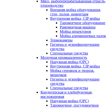
Мясо, рыбоперерабатывающая отрасль,
птицеводство
Внешняя мойка оборудования,
стен, полов, инвентаря
Внутренняя мойка, CIP мойка
Таромоечное оборудование
Рамомоечная машина
Мойка инъекторов
Мойка алюминиевых палок
Термокамеры
Гигиена и дезинфицирующие
средства
Специальные средства
Молочная промышленность
Наружная мойка (ОРС)
Внутренняя мойка, CIP мойка
Мойка серпянок и творож.
мешочков
Гигиена и дезинфицирующие
средства
Специальные средства
Кондитерская и хлебобулочная,
масложировая
Наружная мойка (ОРС)
Таромоечное, посудомоечное