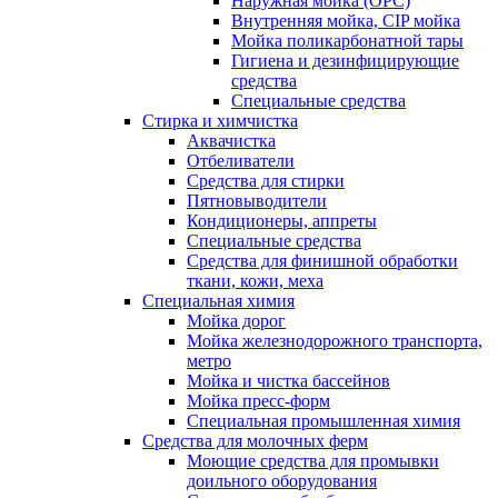
Наружная мойка (ОРС)
Внутренняя мойка, CIP мойка
Мойка поликарбонатной тары
Гигиена и дезинфицирующие
средства
Специальные средства
Стирка и химчистка
Аквачистка
Отбеливатели
Средства для стирки
Пятновыводители
Кондиционеры, аппреты
Специальные средства
Средства для финишной обработки
ткани, кожи, меха
Специальная химия
Мойка дорог
Мойка железнодорожного транспорта,
метро
Мойка и чистка бассейнов
Мойка пресс-форм
Специальная промышленная химия
Средства для молочных ферм
Моющие средства для промывки
доильного оборудования