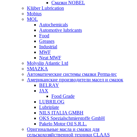
Смазки NOBEL
Klüber Lubrication
Mobius
MOL
Autochemicals
Automotive lubricants
Food
Greases
Industrial
MWF
Neat MWF
Molyslip Atlantic Ltd
SMAZKA
Автоматические системы смазки Perma-tec
Американские производители масел и смазок
BELRAY
JAX
Food Grade
LUBRILOG
Lubriplate
NILS ITALIA GMBH
OKS Spezialschmierstoffe GmbH
Pakelo Motor Oil S.R.L.
Оригинальные масла и смазки для
сельскохозяйственной техники CLAAS