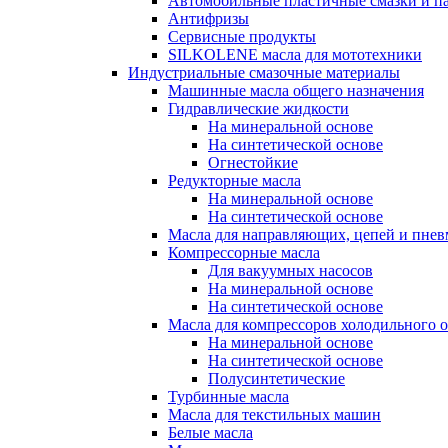
Автомобильные пластичные смазки и п
Антифризы
Сервисные продукты
SILKOLENE масла для мототехники
Индустриальные смазочные материалы
Машинные масла общего назначения
Гидравлические жидкости
На минеральной основе
На синтетической основе
Огнестойкие
Редукторные масла
На минеральной основе
На синтетической основе
Масла для направляющих, цепей и пне
Компрессорные масла
Для вакуумных насосов
На минеральной основе
На синтетической основе
Масла для компрессоров холодильного 
На минеральной основе
На синтетической основе
Полусинтетические
Турбинные масла
Масла для текстильных машин
Белые масла