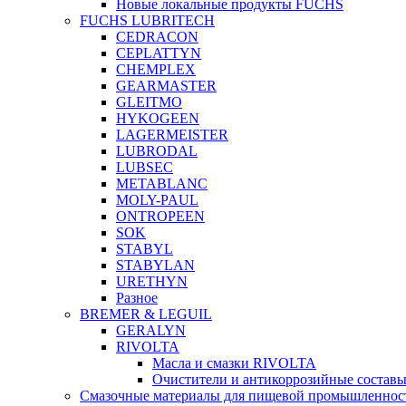
Новые локальные продукты FUCHS
FUCHS LUBRITECH
CEDRACON
CEPLATTYN
CHEMPLEX
GEARMASTER
GLEITMO
HYKOGEEN
LAGERMEISTER
LUBRODAL
LUBSEC
METABLANC
MOLY-PAUL
ONTROPEEN
SOK
STABYL
STABYLAN
URETHYN
Разное
BREMER & LEGUIL
GERALYN
RIVOLTA
Масла и смазки RIVOLTA
Очистители и антикоррозийные соста
Смазочные материалы для пищевой промышленно