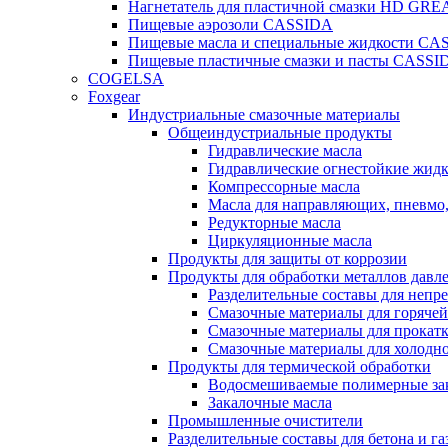
Нагнетатель для пластичной смазки HD G
Пищевые аэрозоли CASSIDA
Пищевые масла и специальные жидкости CA
Пищевые пластичные смазки и пасты CASSI
COGELSA
Foxgear
Индустриальные смазочные материалы
Общеиндустриальные продукты
Гидравлические масла
Гидравлические огнестойкие жид
Компрессорные масла
Масла для направляющих, пневмо
Редукторные масла
Циркуляционные масла
Продукты для защиты от коррозии
Продукты для обработки металлов давл
Разделительные составы для непр
Смазочные материалы для горячей
Смазочные материалы для прокат
Смазочные материалы для холодн
Продукты для термической обработки
Водосмешиваемые полимерные за
Закалочные масла
Промышленные очистители
Разделительные составы для бетона и га