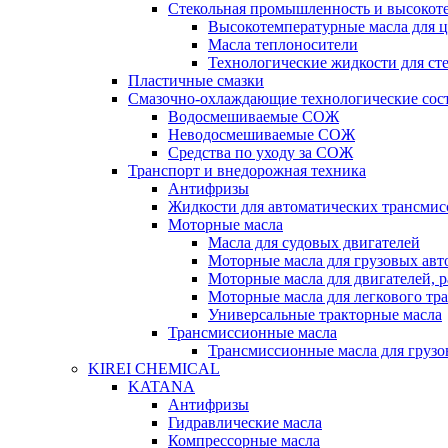
Стекольная промышленность и высокот
Высокотемпературные масла для 
Масла теплоносители
Технологические жидкости для с
Пластичные смазки
Смазочно-охлаждающие технологические сос
Водосмешиваемые СОЖ
Неводосмешиваемые СОЖ
Средства по уходу за СОЖ
Транспорт и внедорожная техника
Антифризы
Жидкости для автоматических трансмис
Моторные масла
Масла для судовых двигателей
Моторные масла для грузовых ав
Моторные масла для двигателей, 
Моторные масла для легкового тр
Универсальные тракторные масла
Трансмиссионные масла
Трансмиссионные масла для груз
KIREI CHEMICAL
KATANA
Антифризы
Гидравлические масла
Компрессорные масла