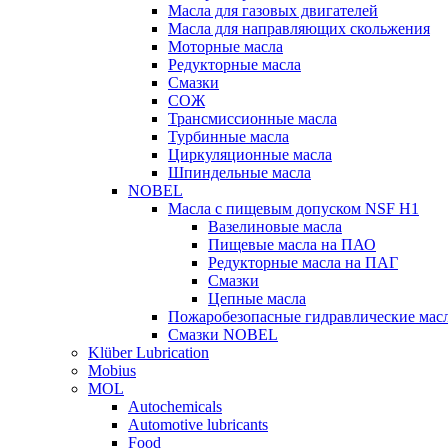
Масла для газовых двигателей
Масла для направляющих скольжения
Моторные масла
Редукторные масла
Смазки
СОЖ
Трансмиссионные масла
Турбинные масла
Циркуляционные масла
Шпиндельные масла
NOBEL
Масла с пищевым допуском NSF H1
Вазелиновые масла
Пищевые масла на ПАО
Редукторные масла на ПАГ
Смазки
Цепные масла
Пожаробезопасные гидравлические мас
Смазки NOBEL
Klüber Lubrication
Mobius
MOL
Autochemicals
Automotive lubricants
Food