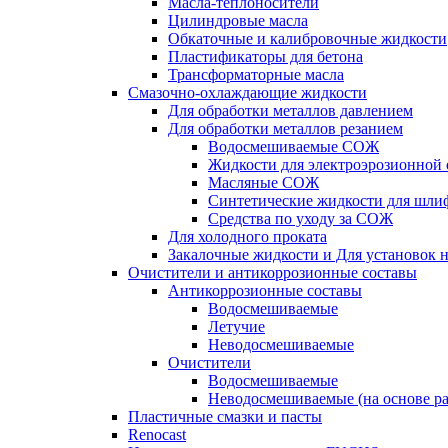
Масла-теплоносители
Цилиндровые масла
Обкаточные и калибровочные жидкости
Пластификаторы для бетона
Трансформаторные масла
Смазочно-охлаждающие жидкости
Для обработки металлов давлением
Для обработки металлов резанием
Водосмешиваемые СОЖ
Жидкости для электроэрозионной 
Масляные СОЖ
Синтетические жидкости для шли
Средства по уходу за СОЖ
Для холодного проката
Закалочные жидкости и Для установок 
Очистители и антикоррозионные составы
Антикоррозионные составы
Водосмешиваемые
Летучие
Неводосмешиваемые
Очистители
Водосмешиваемые
Неводосмешиваемые (на основе ра
Пластичные смазки и пасты
Renocast