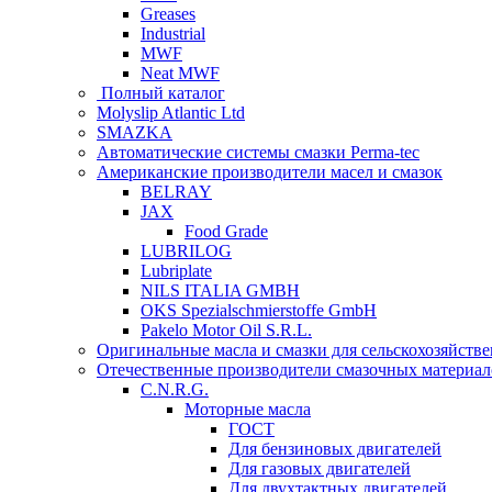
Greases
Industrial
MWF
Neat MWF
Полный каталог
Molyslip Atlantic Ltd
SMAZKA
Автоматические системы смазки Perma-tec
Американские производители масел и смазок
BELRAY
JAX
Food Grade
LUBRILOG
Lubriplate
NILS ITALIA GMBH
OKS Spezialschmierstoffe GmbH
Pakelo Motor Oil S.R.L.
Оригинальные масла и смазки для сельскохозяйст
Отечественные производители смазочных материал
C.N.R.G.
Моторные масла
ГОСТ
Для бензиновых двигателей
Для газовых двигателей
Для двухтактных двигателей