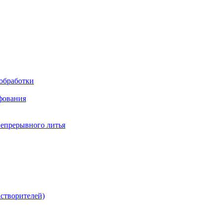
обработки
фования
непрерывного литья
створителей)