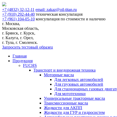
+7
(4832)
32-12-11
email:
zakaz@oil-titan.ru
+7
(910)
292-44-40
техническая консультация
+7
(961)
104-05-10
консультация по стоимости и наличию
г. Москва,
Московская область,
г. Брянск, г. Курск,
г. Калуга, г. Орел,
г. Тула, г. Смоленск.
Запросить тестовый образец
Главная
Продукция
FUCHS
Транспорт и внедорожная техника
Моторные масла
Для легковых автомобилей
Для грузовых автомобилей
Для стационарных газовых двигат
Для мототехники
Универсальные тракторные масла
Трансмиссионные масла
Жидкости для АКПП
Жидкости для ГУР и гидросистем