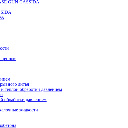
REASE GUN CASSIDA
SSIDA
DA
кости
, цепные
ением
ерывного литья
 и теплой обработки давлением
ки
ой обработки давлением
калочные жидкости
зобетона