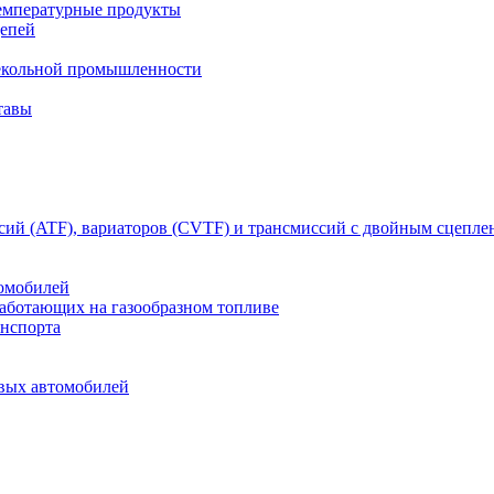
емпературные продукты
цепей
текольной промышленности
тавы
сий (ATF), вариаторов (CVTF) и трансмиссий с двойным сцепл
томобилей
работающих на газообразном топливе
анспорта
овых автомобилей