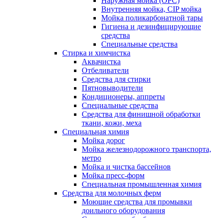
Наружная мойка (ОРС)
Внутренняя мойка, CIP мойка
Мойка поликарбонатной тары
Гигиена и дезинфицирующие
средства
Специальные средства
Стирка и химчистка
Аквачистка
Отбеливатели
Средства для стирки
Пятновыводители
Кондиционеры, аппреты
Специальные средства
Средства для финишной обработки
ткани, кожи, меха
Специальная химия
Мойка дорог
Мойка железнодорожного транспорта,
метро
Мойка и чистка бассейнов
Мойка пресс-форм
Специальная промышленная химия
Средства для молочных ферм
Моющие средства для промывки
доильного оборудования