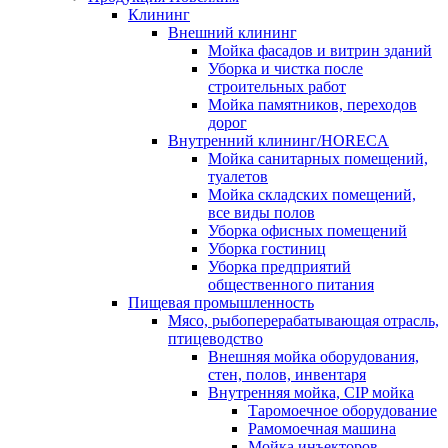
Клининг
Внешний клининг
Мойка фасадов и витрин зданий
Уборка и чистка после
строительных работ
Мойка памятников, переходов
дорог
Внутренний клининг/HORECA
Мойка санитарных помещений,
туалетов
Мойка складских помещений,
все виды полов
Уборка офисных помещений
Уборка гостиниц
Уборка предприятий
общественного питания
Пищевая промышленность
Мясо, рыбоперерабатывающая отрасль,
птицеводство
Внешняя мойка оборудования,
стен, полов, инвентаря
Внутренняя мойка, CIP мойка
Таромоечное оборудование
Рамомоечная машина
Мойка инъекторов