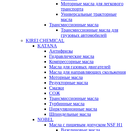
Моторные масла для легкового
транспорта
Универсальные тракторные
масла
Трансмиссионные масла
Трансмиссионные масла для
грузовых автомобилей
KIREI CHEMICAL
KATANA
Антифризы
Гидравлические масла
Компрессорные масла
Масла для газовых двигателей
Масла для направляющих скольжения
Моторные масла
Редукторные масла
Смазки
СОЖ
Трансмиссионные масла
Турбинные масла
Циркуляционные масла
Шпиндельные масла
NOBEL
Масла с пищевым допуском NSF H1
Вазелиновые масла