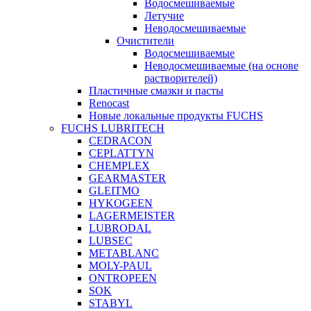
Водосмешиваемые
Летучие
Неводосмешиваемые
Очистители
Водосмешиваемые
Неводосмешиваемые (на основе
растворителей)
Пластичные смазки и пасты
Renocast
Новые локальные продукты FUCHS
FUCHS LUBRITECH
CEDRACON
CEPLATTYN
CHEMPLEX
GEARMASTER
GLEITMO
HYKOGEEN
LAGERMEISTER
LUBRODAL
LUBSEC
METABLANC
MOLY-PAUL
ONTROPEEN
SOK
STABYL