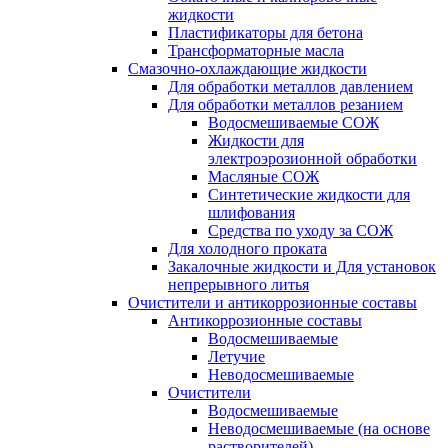
жидкости
Пластификаторы для бетона
Трансформаторные масла
Смазочно-охлаждающие жидкости
Для обработки металлов давлением
Для обработки металлов резанием
Водосмешиваемые СОЖ
Жидкости для
электроэрозионной обработки
Масляные СОЖ
Синтетические жидкости для
шлифования
Средства по уходу за СОЖ
Для холодного проката
Закалочные жидкости и Для установок
непрерывного литья
Очистители и антикоррозионные составы
Антикоррозионные составы
Водосмешиваемые
Летучие
Неводосмешиваемые
Очистители
Водосмешиваемые
Неводосмешиваемые (на основе
растворителей)