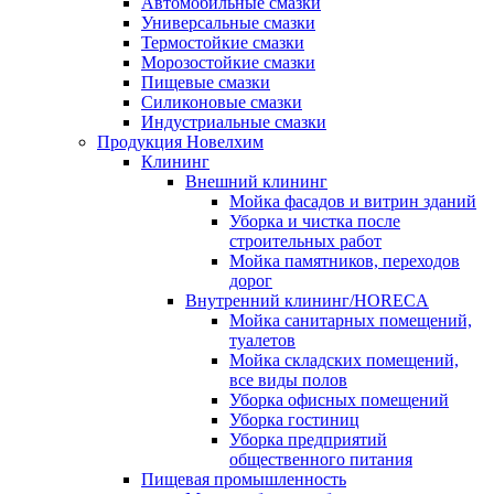
Автомобильные смазки
Универсальные смазки
Термостойкие смазки
Морозостойкие смазки
Пищевые смазки
Силиконовые смазки
Индустриальные смазки
Продукция Новелхим
Клининг
Внешний клининг
Мойка фасадов и витрин зданий
Уборка и чистка после
строительных работ
Мойка памятников, переходов
дорог
Внутренний клининг/HORECA
Мойка санитарных помещений,
туалетов
Мойка складских помещений,
все виды полов
Уборка офисных помещений
Уборка гостиниц
Уборка предприятий
общественного питания
Пищевая промышленность