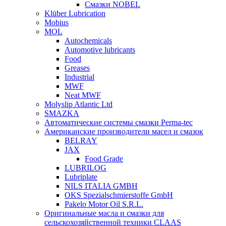
Смазки NOBEL
Klüber Lubrication
Mobius
MOL
Autochemicals
Automotive lubricants
Food
Greases
Industrial
MWF
Neat MWF
Molyslip Atlantic Ltd
SMAZKA
Автоматические системы смазки Perma-tec
Американские производители масел и смазок
BELRAY
JAX
Food Grade
LUBRILOG
Lubriplate
NILS ITALIA GMBH
OKS Spezialschmierstoffe GmbH
Pakelo Motor Oil S.R.L.
Оригинальные масла и смазки для
сельскохозяйственной техники CLAAS