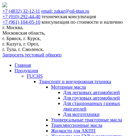
+7
(4832)
32-12-11
email:
zakaz@oil-titan.ru
+7
(910)
292-44-40
техническая консультация
+7
(961)
104-05-10
консультация по стоимости и наличию
г. Москва,
Московская область,
г. Брянск, г. Курск,
г. Калуга, г. Орел,
г. Тула, г. Смоленск.
Запросить тестовый образец
Главная
Продукция
FUCHS
Транспорт и внедорожная техника
Моторные масла
Для легковых автомобилей
Для грузовых автомобилей
Для стационарных газовых
двигателей
Для мототехники
Универсальные тракторные масла
Трансмиссионные масла
Жидкости для АКПП