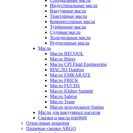
Специальные масла
Индустриальные масла
Вакуумные масла
Тракторные масла
Компрессорные масла
Турбинные масла
Судовые масла
Холодильные масла
Редукторные масла
Масла
Масло BECOOL
Масло Bitzer
Масло CPI Fluid Engineering
МАСЛО Danfoss
Масло EMKARATE
Масло FRICK
Масло FUCHS
Масло Kluber Summit
Масло Sabroe
Масло Trane
Масло холодильное Suniso
Масло для вакуумных насосов
Смазки и масла reinWell
Отраслевые решения
Пищевые смазки ARGO