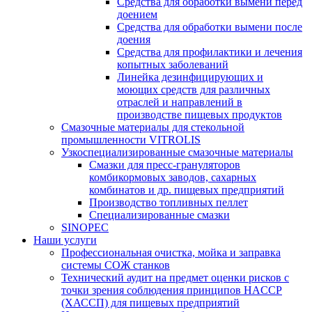
Средства для обработки вымени перед
доением
Средства для обработки вымени после
доения
Средства для профилактики и лечения
копытных заболеваний
Линейка дезинфицирующих и
моющих средств для различных
отраслей и направлений в
производстве пищевых продуктов
Смазочные материалы для стекольной
промышленности VITROLIS
Узкоспециализированные смазочные материалы
Смазки для пресс-грануляторов
комбикормовых заводов, сахарных
комбинатов и др. пищевых предприятий
Производство топливных пеллет
Специализированные смазки
SINOPEC
Наши услуги
Профессиональная очистка, мойка и заправка
системы СОЖ станков
Технический аудит на предмет оценки рисков с
точки зрения соблюдения принципов HACCP
(ХАССП) для пищевых предприятий