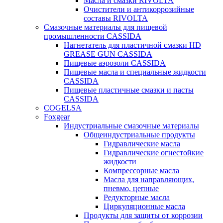
Масла и смазки RIVOLTA
Очистители и антикоррозийные
составы RIVOLTA
Смазочные материалы для пищевой
промышленности CASSIDA
Нагнетатель для пластичной смазки HD
GREASE GUN CASSIDA
Пищевые аэрозоли CASSIDA
Пищевые масла и специальные жидкости
CASSIDA
Пищевые пластичные смазки и пасты
CASSIDA
COGELSA
Foxgear
Индустриальные смазочные материалы
Общеиндустриальные продукты
Гидравлические масла
Гидравлические огнестойкие
жидкости
Компрессорные масла
Масла для направляющих,
пневмо, цепные
Редукторные масла
Циркуляционные масла
Продукты для защиты от коррозии