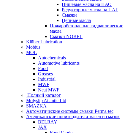
Пищевые масла на ПАО
Редукторные масла на ПАГ
Смазки
Цепные масла
Пожаробезопасные гидравлические
масла
Смазки NOBEL
Klüber Lubrication
Mobius
MOL
Autochemicals
Automotive lubricants
Food
Greases
Industrial
MWF
Neat MWF
Полный каталог
Molyslip Atlantic Ltd
SMAZKA
Автоматические системы смазки Perma-tec
Американские производители масел и смазок
BELRAY
JAX
Food Grade