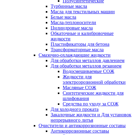
Полусинтетические
Турбинные масла
Масла для текстильных машин
Белые масла
Масла-теплоносители
Цилиндровые масла
Обкаточные и калибровочные
жидкости
Пластификаторы для бетона
Трансформаторные масла
Смазочно-охлаждающие жидкости
Для обработки металлов давлением
Для обработки металлов резанием
Водосмешиваемые СОЖ
Жидкости для
электроэрозионной обработки
Масляные СОЖ
Синтетические жидкости для
шлифования
Средства по уходу за СОЖ
Для холодного проката
Закалочные жидкости и Для установок
непрерывного литья
Очистители и антикоррозионные составы
Антикоррозионные составы