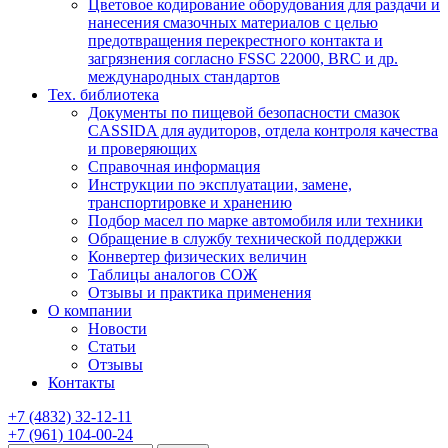
Цветовое кодирование оборудования для раздачи и
нанесения смазочных материалов с целью
предотвращения перекрестного контакта и
загрязнения согласно FSSC 22000, BRC и др.
международных стандартов
Тех. библиотека
Документы по пищевой безопасности смазок
CASSIDA для аудиторов, отдела контроля качества
и проверяющих
Справочная информация
Инструкции по эксплуатации, замене,
транспортировке и хранению
Подбор масел по марке автомобиля или техники
Обращение в службу технической поддержки
Конвертер физических величин
Таблицы аналогов СОЖ
Отзывы и практика применения
О компании
Новости
Статьи
Отзывы
Контакты
+7
(4832)
32-12-11
+7
(961)
104-00-24