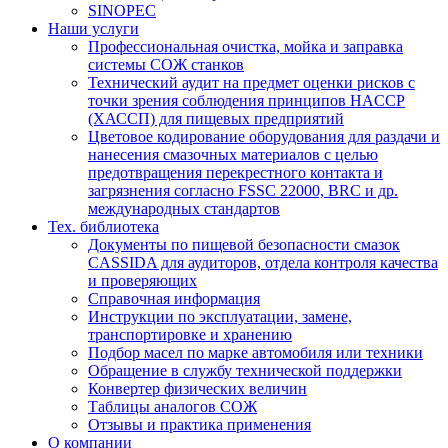
SINOPEC
Наши услуги
Профессиональная очистка, мойка и заправка
системы СОЖ станков
Технический аудит на предмет оценки рисков с
точки зрения соблюдения принципов HACCP
(ХАССП) для пищевых предприятий
Цветовое кодирование оборудования для раздачи и
нанесения смазочных материалов с целью
предотвращения перекрестного контакта и
загрязнения согласно FSSC 22000, BRC и др.
международных стандартов
Тех. библиотека
Документы по пищевой безопасности смазок
CASSIDA для аудиторов, отдела контроля качества
и проверяющих
Справочная информация
Инструкции по эксплуатации, замене,
транспортировке и хранению
Подбор масел по марке автомобиля или техники
Обращение в службу технической поддержки
Конвертер физических величин
Таблицы аналогов СОЖ
Отзывы и практика применения
О компании