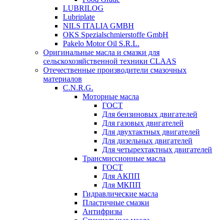
LUBRILOG
Lubriplate
NILS ITALIA GMBH
OKS Spezialschmierstoffe GmbH
Pakelo Motor Oil S.R.L.
Оригинальные масла и смазки для
сельскохозяйственной техники CLAAS
Отечественные производители смазочных
материалов
C.N.R.G.
Моторные масла
ГОСТ
Для бензиновых двигателей
Для газовых двигателей
Для двухтактных двигателей
Для дизельных двигателей
Для четырехтактных двигателей
Трансмиссионные масла
ГОСТ
Для АКПП
Для МКПП
Гидравлические масла
Пластичные смазки
Антифризы