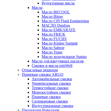
Редукторные масла
Масла
Масло BECOOL
Масло Bitzer
Масло CPI Fluid Engineering
МАСЛО Danfoss
Масло EMKARATE
Масло FRICK
Масло FUCHS
Масло Kluber Summit
Масло Sabroe
Масло Trane
Масло холодильное Suniso
Масло для вакуумных насосов
Смазки и масла reinWell
Отраслевые решения
Пищевые смазки ARGO
Автомобильные смазки
Универсальные смазки
Термостойкие смазки
Морозостойкие смазки
Пищевые смазки
Силиконовые смазки
Индустриальные смазки
Продукция Новелхим