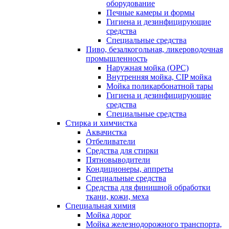
оборудование
Печные камеры и формы
Гигиена и дезинфицирующие
средства
Специальные средства
Пиво, безалкогольная, ликероводочная
промышленность
Наружная мойка (ОРС)
Внутренняя мойка, CIP мойка
Мойка поликарбонатной тары
Гигиена и дезинфицирующие
средства
Специальные средства
Стирка и химчистка
Аквачистка
Отбеливатели
Средства для стирки
Пятновыводители
Кондиционеры, аппреты
Специальные средства
Средства для финишной обработки
ткани, кожи, меха
Специальная химия
Мойка дорог
Мойка железнодорожного транспорта,