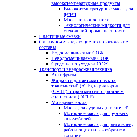
высокотемпературные продукты
Высокотемпературные масла для
цепей
Масла теплоносители
Технологические жидкости для
стекольной промышленности
Пластичные смазки
Смазочно-охлаждающие технологические
составы
Водосмешиваемые СОЖ
Неводосмешиваемые СОЖ
Средства по уходу за СОЖ
Транспорт и внедорожная техника
Антифризы
Жидкости для автоматических
трансмиссий (ATF), вариаторов
(CVTF) и трансмиссий с двойным
сцеплением (DCTF)
Моторные масла
Масла для судовых двигателей
Моторные масла для грузовых
автомобилей
Моторные масла для двигателей,
работающих на газообразном
топливе