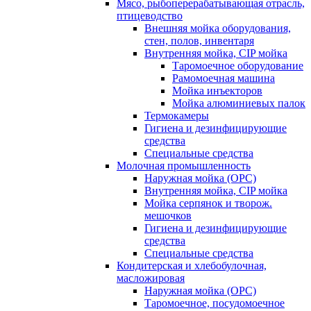
Мясо, рыбоперерабатывающая отрасль,
птицеводство
Внешняя мойка оборудования,
стен, полов, инвентаря
Внутренняя мойка, CIP мойка
Таромоечное оборудование
Рамомоечная машина
Мойка инъекторов
Мойка алюминиевых палок
Термокамеры
Гигиена и дезинфицирующие
средства
Специальные средства
Молочная промышленность
Наружная мойка (ОРС)
Внутренняя мойка, CIP мойка
Мойка серпянок и творож.
мешочков
Гигиена и дезинфицирующие
средства
Специальные средства
Кондитерская и хлебобулочная,
масложировая
Наружная мойка (ОРС)
Таромоечное, посудомоечное