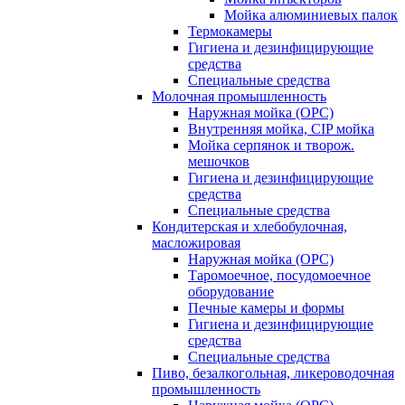
Мойка алюминиевых палок
Термокамеры
Гигиена и дезинфицирующие
средства
Специальные средства
Молочная промышленность
Наружная мойка (ОРС)
Внутренняя мойка, CIP мойка
Мойка серпянок и творож.
мешочков
Гигиена и дезинфицирующие
средства
Специальные средства
Кондитерская и хлебобулочная,
масложировая
Наружная мойка (ОРС)
Таромоечное, посудомоечное
оборудование
Печные камеры и формы
Гигиена и дезинфицирующие
средства
Специальные средства
Пиво, безалкогольная, ликероводочная
промышленность