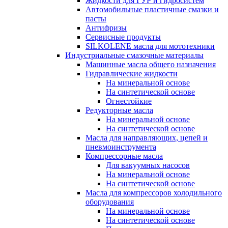
Жидкости для ГУР и гидросистем
Автомобильные пластичные смазки и
пасты
Антифризы
Сервисные продукты
SILKOLENE масла для мототехники
Индустриальные смазочные материалы
Машинные масла общего назначения
Гидравлические жидкости
На минеральной основе
На синтетической основе
Огнестойкие
Редукторные масла
На минеральной основе
На синтетической основе
Масла для направляющих, цепей и
пневмоинструмента
Компрессорные масла
Для вакуумных насосов
На минеральной основе
На синтетической основе
Масла для компрессоров холодильного
оборудования
На минеральной основе
На синтетической основе