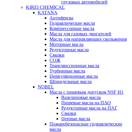
грузовых автомобилей
KIREI CHEMICAL
KATANA
Антифризы
Гидравлические масла
Компрессорные масла
Масла для газовых двигателей
Масла для направляющих скольжения
Моторные масла
Редукторные масла
Смазки
СОЖ
Трансмиссионные масла
Турбинные масла
Циркуляционные масла
Шпиндельные масла
NOBEL
Масла с пищевым допуском NSF H1
Вазелиновые масла
Пищевые масла на ПАО
Редукторные масла на ПАГ
Смазки
Цепные масла
Пожаробезопасные гидравлические
масла