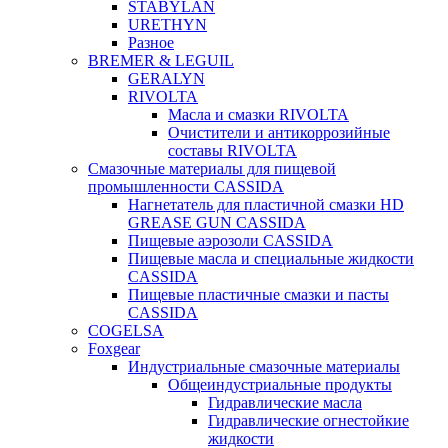
STABYLAN
URETHYN
Разное
BREMER & LEGUIL
GERALYN
RIVOLTA
Масла и смазки RIVOLTA
Очистители и антикоррозийные
составы RIVOLTA
Смазочные материалы для пищевой
промышленности CASSIDA
Нагнетатель для пластичной смазки HD
GREASE GUN CASSIDA
Пищевые аэрозоли CASSIDA
Пищевые масла и специальные жидкости
CASSIDA
Пищевые пластичные смазки и пасты
CASSIDA
COGELSA
Foxgear
Индустриальные смазочные материалы
Общеиндустриальные продукты
Гидравлические масла
Гидравлические огнестойкие
жидкости