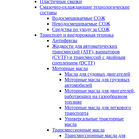
Пластичные смазки
Смазочно-охлаждающие технологические
составы
Водосмешиваемые СОЖ
Неводосмешиваемые СОЖ
Средства по уходу за СОЖ
Транспорт и внедорожная техника
Антифризы
Жидкости для автоматических
трансмиссий (ATF), вариаторов
(CVTF) и трансмиссий с двойным
сцеплением (DCTF)
Моторные масла
Масла для судовых двигателей
Моторные масла для грузовых
автомобилей
Моторные масла для двигателей,
работающих на газообразном
топливе
Моторные масла для легкового
транспорта
Универсальные тракторные
масла
Трансмиссионные масла
Трансмиссионные масла для